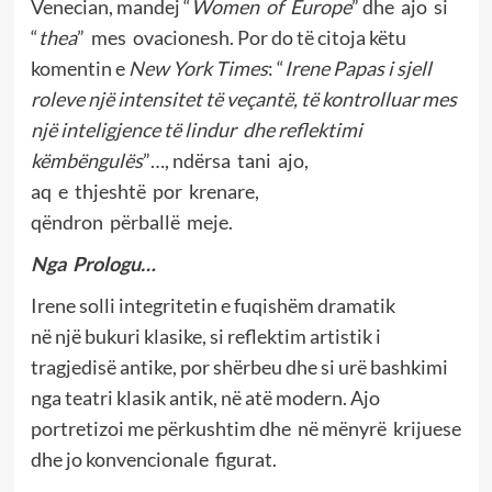
Venecian, mandej “
Women of Europe
” dhe ajo si
“
thea
” mes ovacionesh. Por do të citoja këtu
komentin e
New York Times
: “
Irene Papas i sjell
roleve nj
ë
intensitet t
ë
veçant
ë
, t
ë
kontrolluar mes
nj
ë
inteligjence t
ë
lindur dhe reflektimi
k
ë
mb
ë
ngul
ë
s
”…, ndërsa tani ajo,
aq e thjeshtë por krenare,
qëndron përballë meje.
Nga Prologu…
Irene solli integritetin e fuqishëm dramatik
në një bukuri klasike, si reflektim artistik i
tragjedisë antike, por shërbeu dhe si urë bashkimi
nga teatri klasik antik, në atë modern. Ajo
portretizoi me përkushtim dhe në mënyrë krijuese
dhe jo konvencionale figurat.