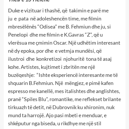
Duke e vizituar i thashë, që takimin e parë me
ju e pata në adoleshencën time, me filmin
mbresëlënës “Odisea” me B. Fehmiun dhe ju, si
Penelopi dhe me filmin e K.Gavras “Z”, që u
vlerësua me çmimin Oscar. Një udhëtim interesant
në dy epoka, por dhe e vetmja mundësi, që
ilustroi dhe konkretizoi njohuritë tona të asaj
kohe. Artistes, kujtimet i zbritën me një
buzëqeshje: “Ishte eksperiencë interesante me të
shquarin B.Fehmiun. Një mëngjez, e pimë kafen
espresso me kanellë, mes italishtes dhe anglishtes,
pranë “Spiles Blu”, romantike, me reflekset brilante
tirkuazh të detit, në Dubrovnik ku xhironim, nuk
mund ta harrojë. Ajo pasi mbeti e menduar, e
shkëputur nga biseda, u rikdhye me një stil