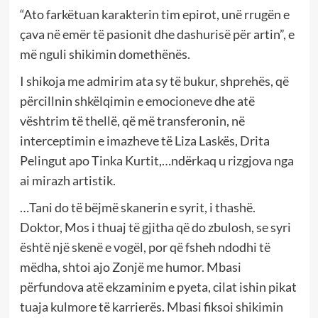
“Ato farkëtuan karakterin tim epirot, unë rrugën e
çava në emër të pasionit dhe dashurisë për artin”, e
më nguli shikimin domethënës.
I shikoja me admirim ata sy të bukur, shprehës, që
përcillnin shkëlqimin e emocioneve dhe atë
vështrim të thellë, që më transferonin, në
interceptimin e imazheve të Liza Laskës, Drita
Pelingut apo Tinka Kurtit,…ndërkaq u rizgjova nga
ai mirazh artistik.
…Tani do të bëjmë skanerin e syrit, i thashë.
Doktor, Mos i thuaj të gjitha që do zbulosh, se syri
është një skenë e vogël, por që fsheh ndodhi të
mëdha, shtoi ajo Zonjë me humor. Mbasi
përfundova atë ekzaminim e pyeta, cilat ishin pikat
tuaja kulmore të karrierës. Mbasi fiksoi shikimin