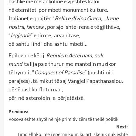
bashkë me melankolinë e vjeshtës kaloi
në eternitet, por mbeti monument kulture.
Italianet e quajtën “
Bella e divina Greca,…Irene
nostra, famosa
”, por ajo ishte Irene e të gjithëve,
“
legjend
ë
” epirote, arvanitase,
që ashtu lindi dhe ashtu mbeti…
Epilogun e këtij
Requiem Aeternam, nuk
mund
ta lija pa e thurur, me mantelin muzikor
të hymnit “
Conquest of Paradise
” (pushtimi i
parajsës) , të mikut të saj Vangjel Papathanasiou,
që sëbashku fluturuan,
për në asteroidin e përjetësisë.
Post
Previous:
Kosova është zhytë në një primitivizëm të thellë politik
navigation
Next:
Timo Flloko, më i epërmi kulm ku arti skenik nuk është