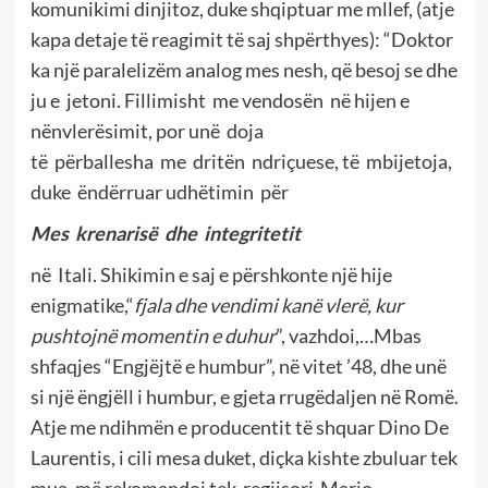
komunikimi dinjitoz, duke shqiptuar me mllef, (atje
kapa detaje të reagimit të saj shpërthyes): “Doktor
ka një paralelizëm analog mes nesh, që besoj se dhe
ju e jetoni. Fillimisht me vendosën në hijen e
nënvlerësimit, por unë doja
të përballesha me dritën ndriçuese, të mbijetoja,
duke ëndërruar udhëtimin për
Mes krenarisë dhe integritetit
në Itali. Shikimin e saj e përshkonte një hije
enigmatike,“
fjala dhe vendimi kanë vlerë, kur
pushtojnë momentin e duhur
”, vazhdoi,…Mbas
shfaqjes “Engjëjtë e humbur”, në vitet ’48, dhe unë
si një ëngjëll i humbur, e gjeta rrugëdaljen në Romë.
Atje me ndihmën e producentit të shquar Dino De
Laurentis, i cili mesa duket, diçka kishte zbuluar tek
mua, më rekomandoi tek regjisori Mario