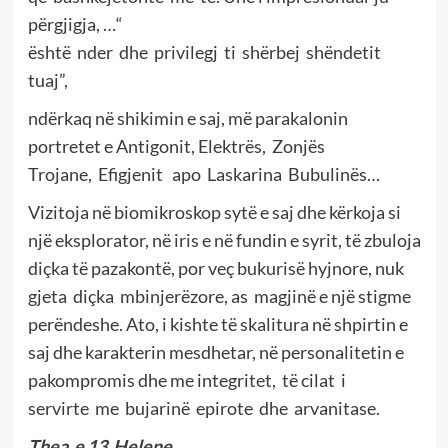
përgjigja, …“
është nder dhe privilegj ti shërbej shëndetit
tuaj”,
ndërkaq në shikimin e saj, më parakalonin
portretet e Antigonit, Elektrës, Zonjës
Trojane, Efigjenit apo Laskarina Bubulinës…
Vizitoja në biomikroskop sytë e saj dhe kërkoja si
një eksplorator, në iris e në fundin e syrit, të zbuloja
diçka të pazakontë, por veç bukurisë hyjnore, nuk
gjeta diçka mbinjerëzore, as magjinë e një stigme
perëndeshe. Ato, i kishte të skalitura në shpirtin e
saj dhe karakterin mesdhetar, në personalitetin e
pakompromis dhe me integritet, të cilat i
servirte me bujarinë epirote dhe arvanitase.
Thea e 13 Helene