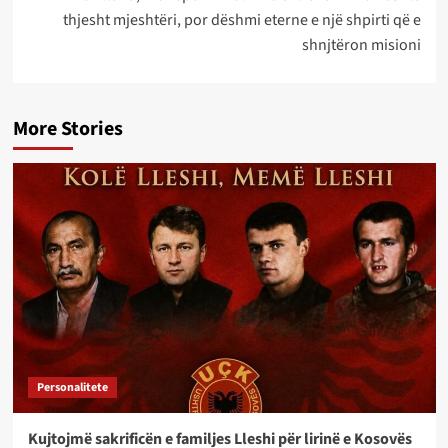
thjesht mjeshtëri, por dëshmi eterne e një shpirti që e
shnjtëron misioni
More Stories
Personalitete
Kujtojmë sakrificën e familjes Lleshi për lirinë e Kosovës