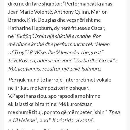
diku në dritare shqiptoi: “Performancat krahas
Jean Marie Volonté, Anthony Quinn, Marlon
Brando, Kirk Douglas dhe veçanërisht me
Katharine Hepburn, dy herë fituese e Oscar,
në “
Εκάβη”, ishin nj
ë
shkoll
ë
e madhe. Por
m
ë
dhan
ë
krah
ë
dhe performancat tek “
Helen
of
Troy
” i R.Wise dhe “
Alexander the great
”
t
ë
R.Rossen, nd
ë
rsa m
ë
von
ë
“
Zorba dhe Greek
” e
M.Cacoyannis, rezultoi nj
ë
pik
ë
kulmore.
Por
nuk mund të harrojë, interpretimet vokale
në lirikat, me kompozitorin e shquar,
V.Papathanasiou, apo rapsodia me himne
eklisiastike bizantine. Më kurorëzuan
me shumë tituj, por ato që më mbetën ishin “
Thea
e 13 Helene
“, apo “
Kariatida
vivante
”.