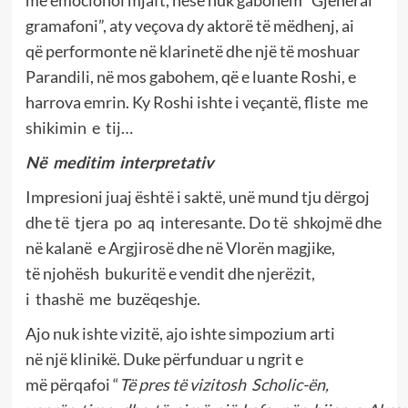
gramafoni”, aty veçova dy aktorë të mëdhenj, ai
që performonte në klarinetë dhe një të moshuar
Parandili, në mos gabohem, që e luante Roshi, e
harrova emrin. Ky Roshi ishte i veçantë, fliste me
shikimin e tij…
N
ë
meditim interpretativ
Impresioni juaj është i saktë, unë mund tju dërgoj
dhe të tjera po aq interesante. Do të shkojmë dhe
në kalanë e Argjirosë dhe në Vlorën magjike,
të njohësh bukuritë e vendit dhe njerëzit,
i thashë me buzëqeshje.
Ajo nuk ishte vizitë, ajo ishte simpozium arti
në një klinikë. Duke përfunduar u ngrit e
më përqafoi “
T
ë
pres t
ë
vizitosh Scholic-
ë
n,