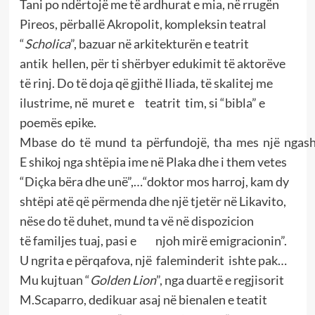
Tani po ndërtojë me të ardhurat e mia, në rrugën
Pireos, përballë Akropolit, kompleksin teatral
“
Scholica
”, bazuar në arkitekturën e teatrit
antik hellen, për ti shërbyer edukimit të aktorëve
të rinj. Do të doja që gjithë Iliada, të skalitej me
ilustrime, në muret e teatrit tim, si “bibla” e
poemës epike.
Mbase do të mund ta përfundojë, tha mes një ngash
E shikoj nga shtëpia ime në Plaka dhe i them vetes
“Diçka bëra dhe unë”,…“doktor mos harroj, kam dy
shtëpi atë që përmenda dhe një tjetër në Likavito,
nëse do të duhet, mund ta vë në dispozicion
të familjes tuaj, pasi e njoh mirë emigracionin”.
U ngrita e përqafova, një faleminderit ishte pak…
Mu kujtuan “
Golden Lion
”, nga duartë e regjisorit
M.Scaparro, dedikuar asaj në bienalen e teatit