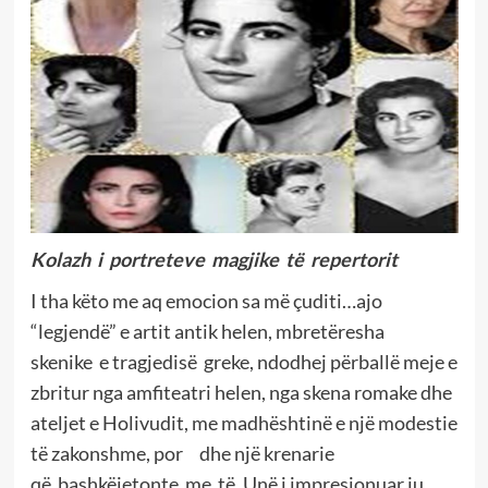
Kolazh i portreteve magjike të repertorit
I tha këto me aq emocion sa më çuditi…ajo
“legjendë” e artit antik helen, mbretëresha
skenike e tragjedisë greke, ndodhej përballë meje e
zbritur nga amfiteatri helen, nga skena romake dhe
ateljet e Holivudit, me madhështinë e një modestie
të zakonshme, por dhe një krenarie
që bashkëjetonte me të. Unë i impresionuar ju