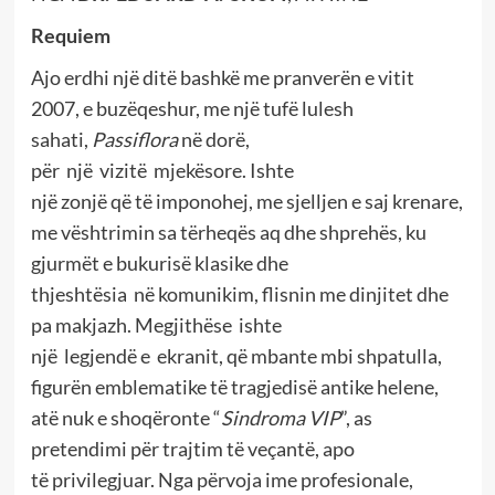
Requiem
Ajo erdhi një ditë bashkë me pranverën e vitit
2007, e buzëqeshur, me një tufë lulesh
sahati,
Passiflora
në dorë,
për një vizitë mjekësore. Ishte
një zonjë që të imponohej, me sjelljen e saj krenare,
me vështrimin sa tërheqës aq dhe shprehës, ku
gjurmët e bukurisë klasike dhe
thjeshtësia në komunikim, flisnin me dinjitet dhe
pa makjazh. Megjithëse ishte
një legjendë e ekranit, që mbante mbi shpatulla,
figurën emblematike të tragjedisë antike helene,
atë nuk e shoqëronte “
Sindroma VIP
”, as
pretendimi për trajtim të veçantë, apo
të privilegjuar. Nga përvoja ime profesionale,