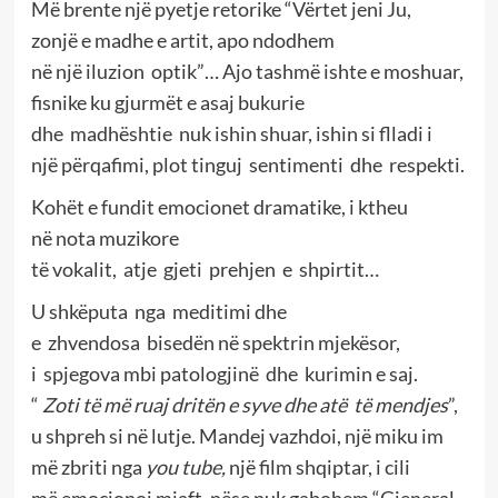
Më brente një pyetje retorike “Vërtet jeni Ju,
zonjë e madhe e artit, apo ndodhem
në një iluzion optik”… Ajo tashmë ishte e moshuar,
fisnike ku gjurmët e asaj bukurie
dhe madhështie nuk ishin shuar, ishin si flladi i
një përqafimi, plot tinguj sentimenti dhe respekti.
Kohët e fundit emocionet dramatike, i ktheu
në nota muzikore
të vokalit, atje gjeti prehjen e shpirtit…
U shkëputa nga meditimi dhe
e zhvendosa bisedën në spektrin mjekësor,
i spjegova mbi patologjinë dhe kurimin e saj.
“
Zoti t
ë
m
ë
ruaj drit
ë
n e syve dhe at
ë
t
ë
mendjes
”,
u shpreh si në lutje. Mandej vazhdoi, një miku im
më zbriti nga
you tube,
një film shqiptar, i cili
më emocionoi mjaft, nëse nuk gabohem “Gjeneral