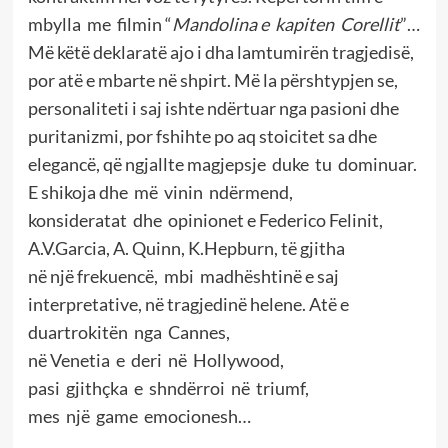
mbylla me filmin “
Mandolina e kapiten Corellit
”…
Më këtë deklaratë ajo i dha lamtumirën tragjedisë,
por atë e mbarte në shpirt. Më la përshtypjen se,
personaliteti i saj ishte ndërtuar nga pasioni dhe
puritanizmi, por fshihte po aq stoicitet sa dhe
elegancë, që ngjallte magjepsje duke tu dominuar.
E shikoja dhe më vinin ndërmend,
konsideratat dhe opinionet e Federico Felinit,
A.V.Garcia, A. Quinn, K.Hepburn, të gjitha
në një frekuencë, mbi madhështinë e saj
interpretative, në tragjedinë helene. Atë e
duartrokitën nga Cannes,
në Venetia e deri në Hollywood,
pasi gjithçka e shndërroi në triumf,
mes një game emocionesh…