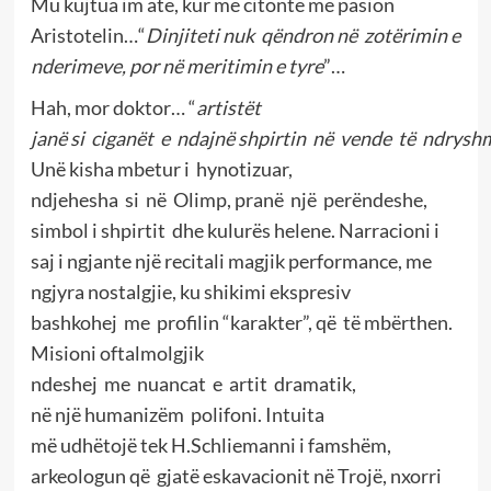
Mu kujtua im atë, kur më citonte me pasion
Aristotelin…“
Dinjiteti nuk qëndron në zot
ë
rimin e
nderimeve, por në meritimin e tyre
”…
Hah, mor doktor… “
artist
ë
t
jan
ë
si cigan
ë
t e ndajn
ë
shpirtin n
ë
vende t
ë
ndrysh
Unë kisha mbetur i hynotizuar,
ndjehesha si në Olimp, pranë një perëndeshe,
simbol i shpirtit dhe kulurës helene. Narracioni i
saj i ngjante një recitali magjik performance, me
ngjyra nostalgjie, ku shikimi ekspresiv
bashkohej me profilin “karakter”, që të mbërthen.
Misioni oftalmolgjik
ndeshej me nuancat e artit dramatik,
në një humanizëm polifoni. Intuita
më udhëtojë tek H.Schliemanni i famshëm,
arkeologun që gjatë eskavacionit në Trojë, nxorri