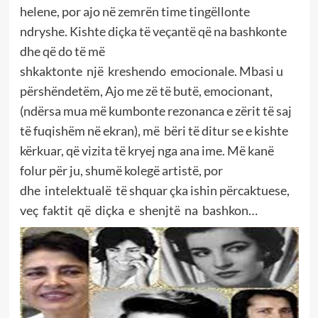
helene, por ajo në zemrën time tingëllonte
ndryshe. Kishte diçka të veçantë që na bashkonte
dhe që do të më
shkaktonte një kreshendo emocionale. Mbasi u
përshëndetëm, Ajo me zë të butë, emocionant,
(ndërsa mua më kumbonte rezonanca e zërit të saj
të fuqishëm në ekran), më bëri të ditur se e kishte
kërkuar, që vizita të kryej nga ana ime. Më kanë
folur për ju, shumë kolegë artistë, por
dhe intelektualë të shquar çka ishin përcaktuese,
veç faktit që diçka e shenjtë na bashkon…