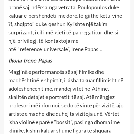
pranë saj, ndërsa nga vetrata, Poulopoulos duke
kaluar e përshëndeti me dorë.Të gjithë këtu vinë
?!, shqiptoi duke qeshur. Ky ishte një takim
surprizant, i cili më gjeti të papregatitur dhe si
një privilegj, të kontaktoja me
atë “reference universale”, Irene Papas…
Ikona Irene Papas
Magjinë e performancës së saj filmike dhe
madhështinë e shpirtit, i kisha takuar fillimisht në
adoleshencën time, mandej vitet në Athinë,
skalitën detajet e portretit të saj. Atë mëngjez
profesori më informoi, se do të vinte për vizitë, ajo
artiste e madhe dhe duhej ta vizitoja unë. Vërtet
isha violinë e parë e “bossit”, pasi nga dhoma ime
klinike, kishin kaluar shumë figura të shquara