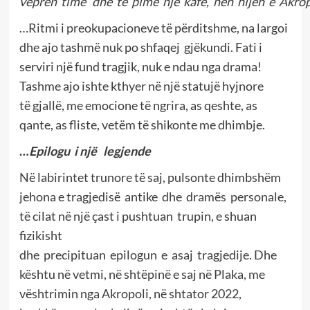
vepr
ë
n time dhe t
ë
pim
ë
nj
ë
kafe, n
ë
n hijen e Akrop
…Ritmi i preokupacioneve të përditshme, na largoi
dhe ajo tashmë nuk po shfaqej gjëkundi. Fati i
serviri një fund tragjik, nuk e ndau nga drama!
Tashme ajo ishte kthyer në një statujë hyjnore
të gjallë, me emocione të ngrira, as qeshte, as
qante, as fliste, vetëm të shikonte me dhimbje.
…
Epilogu i nj
ë
legjende
Në labirintet trunore të saj, pulsonte dhimbshëm
jehona e tragjedisë antike dhe dramës personale,
të cilat në një çast i pushtuan trupin, e shuan
fizikisht
dhe precipituan epilogun e asaj tragjedije. Dhe
kështu në vetmi, në shtëpinë e saj në Plaka, me
vështrimin nga Akropoli, në shtator 2022,