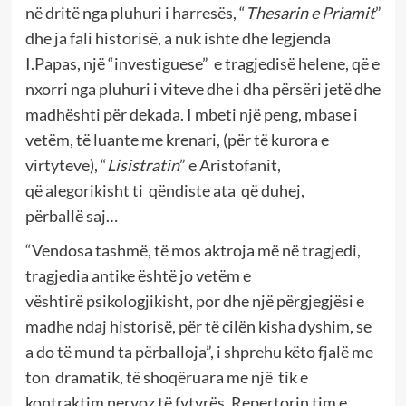
në dritë nga pluhuri i harresës, “
Thesarin e Priamit
”
dhe ja fali historisë, a nuk ishte dhe legjenda
I.Papas, një “investiguese” e tragjedisë helene, që e
nxorri nga pluhuri i viteve dhe i dha përsëri jetë dhe
madhështi për dekada. I mbeti një peng, mbase i
vetëm, të luante me krenari, (për të kurora e
virtyteve), “
Lisistratin
” e Aristofanit,
që alegorikisht ti qëndiste ata që duhej,
përballë saj…
“Vendosa tashmë, të mos aktroja më në tragjedi,
tragjedia antike është jo vetëm e
vështirë psikologjikisht, por dhe një përgjegjësi e
madhe ndaj historisë, për të cilën kisha dyshim, se
a do të mund ta përballoja”, i shprehu këto fjalë me
ton dramatik, të shoqëruara me një tik e
kontraktim nervoz të fytyrës. Repertorin tim e