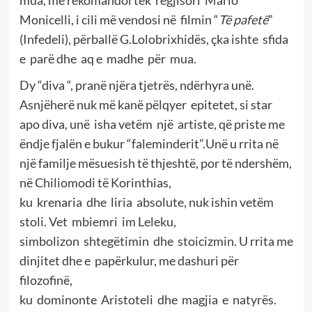
Monicelli, i cili më vendosi në filmin “
Të pafetë
”
(Infedeli), përballë G.Lolobrixhidës, çka ishte sfida
e parë dhe aq e madhe për mua.
Dy “diva “, pranë njëra tjetrës, ndërhyra unë.
Asnjëherë nuk më kanë pëlqyer epitetet, si star
apo diva, unë isha vetëm një artiste, që priste me
ëndje fjalën e bukur “faleminderit”.Unë u rrita në
një familje mësuesish të thjeshtë, por të ndershëm,
në Chiliomodi të Korinthias,
ku krenaria dhe liria absolute, nuk ishin vetëm
stoli. Vet mbiemri im Leleku,
simbolizon shtegëtimin dhe stoicizmin. U rrita me
dinjitet dhe e papërkulur, me dashuri për
filozofinë,
ku dominonte Aristoteli dhe magjia e natyrës.