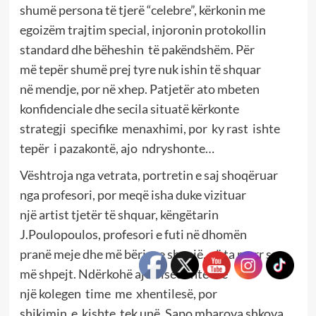
shumë persona të tjerë “celebre”, kërkonin me
egoizëm trajtim special, injoronin protokollin
standard dhe bëheshin të pakëndshëm. Për
më tepër shumë prej tyre nuk ishin të shquar
në mendje, por në xhep. Patjetër ato mbeten
konfidenciale dhe secila situatë kërkonte
strategji specifike menaxhimi, por ky rast ishte
tepër i pazakontë, ajo ndryshonte…
Vështroja nga vetrata, portretin e saj shoqëruar
nga profesori, por meqë isha duke vizituar
një artist tjetër të shquar, këngëtarin
J.Poulopoulos, profesori e futi në dhomën
pranë meje dhe më bëri me shenjë, që ta marr sa
më shpejt. Ndërkohë ajo bisedonte me
një kolegen time me xhentilesë, por
shikimin e kishte tek unë. Sapo mbarova shkova