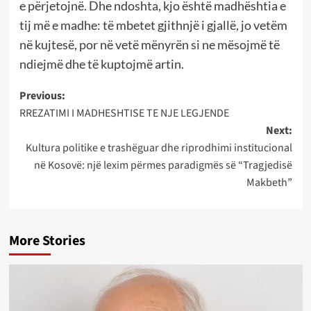
e përjetojnë. Dhe ndoshta, kjo është madhështia e
tij më e madhe: të mbetet gjithnjë i gjallë, jo vetëm
në kujtesë, por në vetë mënyrën si ne mësojmë të
ndiejmë dhe të kuptojmë artin.
Post
Previous:
RREZATIMI I MADHESHTISE TE NJE LEGJENDE
navigation
Next:
Kultura politike e trashëguar dhe riprodhimi institucional
në Kosovë: një lexim përmes paradigmës së “Tragjedisë
Makbeth”
More Stories