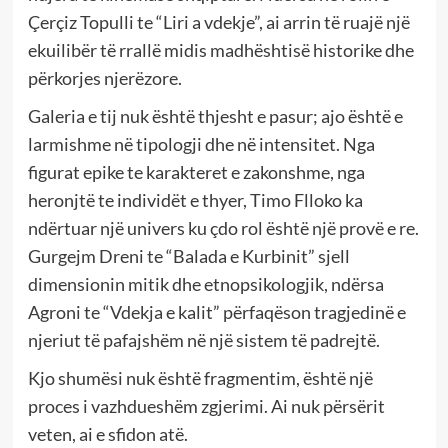
Çerçiz Topulli te “Liri a vdekje”, ai arrin të ruajë një
ekuilibër të rrallë midis madhështisë historike dhe
përkorjes njerëzore.
Galeria e tij nuk është thjesht e pasur; ajo është e
larmishme në tipologji dhe në intensitet. Nga
figurat epike te karakteret e zakonshme, nga
heronjtë te individët e thyer, Timo Flloko ka
ndërtuar një univers ku çdo rol është një provë e re.
Gurgejm Dreni te “Balada e Kurbinit” sjell
dimensionin mitik dhe etnopsikologjik, ndërsa
Agroni te “Vdekja e kalit” përfaqëson tragjedinë e
njeriut të pafajshëm në një sistem të padrejtë.
Kjo shumësi nuk është fragmentim, është një
proces i vazhdueshëm zgjerimi. Ai nuk përsërit
veten, ai e sfidon atë.