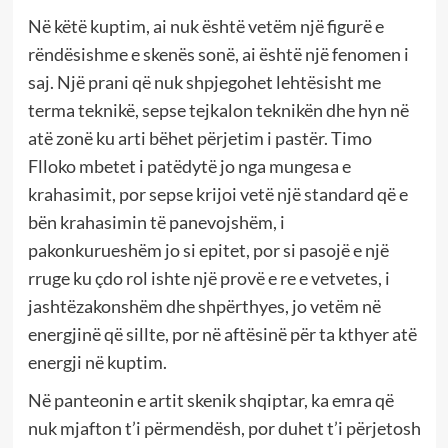
Në këtë kuptim, ai nuk është vetëm një figurë e
rëndësishme e skenës sonë, ai është një fenomen i
saj. Një prani që nuk shpjegohet lehtësisht me
terma teknikë, sepse tejkalon teknikën dhe hyn në
atë zonë ku arti bëhet përjetim i pastër. Timo
Flloko mbetet i patëdytë jo nga mungesa e
krahasimit, por sepse krijoi vetë një standard që e
bën krahasimin të panevojshëm, i
pakonkurueshëm jo si epitet, por si pasojë e një
rruge ku çdo rol ishte një provë e re e vetvetes, i
jashtëzakonshëm dhe shpërthyes, jo vetëm në
energjinë që sillte, por në aftësinë për ta kthyer atë
energji në kuptim.
Në panteonin e artit skenik shqiptar, ka emra që
nuk mjafton t’i përmendësh, por duhet t’i përjetosh