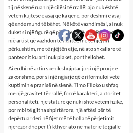
tij në skenë ruan një cilësi të rrallë: ajo nuk është
vetëm kujtesë e asaj që ka qenë, por dëshmi e asaj
që ende mund të bëhet. Në këtë vazhdimësi, ai nuk
duket si një figurë që përmbyll një rrugëtim, por si
një artist që vazhdon të ngjitet, me të njëjtin
përkushtim, me të njëjtën etje, në ato shkallare të
panteonit ku arti nuk plaket, por thellohet.
Ai erdhi në artin skenik shqiptar jo si një prurje e
zakonshme, por si një ngjarje që e riformuloi vetë
kuptimin e pranisë në skenë. Timo Flloko u shfaq
me një gravitet të rrallë, forcë karakteri, autoritet
personaliteti, një staturë që nuk ishte vetëm fizike,
por mbi të gjitha shpirtërore, një aftësi për të
depërtuar deri në fijet më të holla të përjetimit
njerëzor dhe për t’i kthyer ato në materie të gjallë