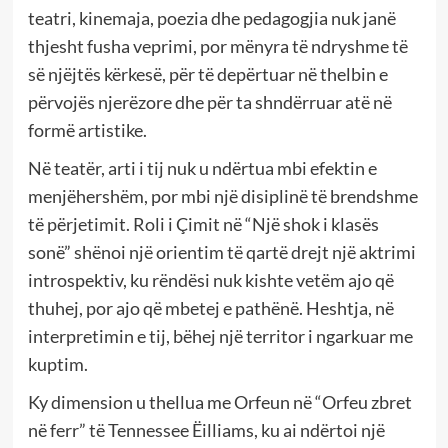
teatri, kinemaja, poezia dhe pedagogjia nuk janë
thjesht fusha veprimi, por mënyra të ndryshme të
së njëjtës kërkesë, për të depërtuar në thelbin e
përvojës njerëzore dhe për ta shndërruar atë në
formë artistike.
Në teatër, arti i tij nuk u ndërtua mbi efektin e
menjëhershëm, por mbi një disiplinë të brendshme
të përjetimit. Roli i Çimit në “Një shok i klasës
sonë” shënoi një orientim të qartë drejt një aktrimi
introspektiv, ku rëndësi nuk kishte vetëm ajo që
thuhej, por ajo që mbetej e pathënë. Heshtja, në
interpretimin e tij, bëhej një territor i ngarkuar me
kuptim.
Ky dimension u thellua me Orfeun në “Orfeu zbret
në ferr” të Tennessee Ëilliams, ku ai ndërtoi një