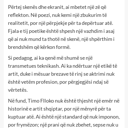
Përtej skenës dhe ekranit, ai mbetet një zë që
reflekton. Në poezi, nuk kemi një zbukurim të
realitetit, por një përpjekje për ta depërtuar atë.
Fjala e tij poetike është shpesh një vazhdim i asaj
që ai nuk mund ta thotë në skenë, një shpërthim i
brendshëm që kërkon formë.
Si pedagog, ai ka qenë më shumë se një
transmetues teknikash. Ai ka ndërtuar një etikë të
artit, duke i mësuar brezave të rinj se aktrimi nuk
është vetëm profesion, por përgjegjësi ndaj së
vërtetës.
Në fund, Timo Flloko nuk është thjesht një emër në
historinë e artit shqiptar, por një mënyrë për ta
kuptuar atë. Ai është një standard që nuk imponon,
por frymëzon; një prani që nuk zbehet, sepse nuk u