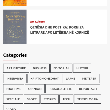
Art Kulture
QENËSIA DHE POETIKA: KORNIZA
LETRARE APO LETËRSIA NË KORNIZË
Categories
ART KULTURE
BUSINESS
EDITORIAL
HISTORI
INTERVISTA
KRIPTOMONEDHAT
LAJME
ME TEPER
NJOFTIME
OPINION
PERSONALITETE
REPORTAZH
SPECIALE
SPORT
STORIES
TECH
TEKNOLOGJIA
VIDEO