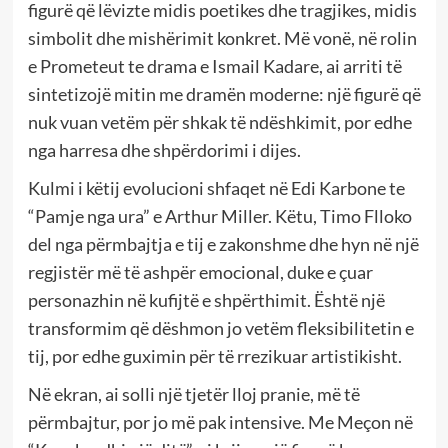
figurë që lëvizte midis poetikes dhe tragjikes, midis
simbolit dhe mishërimit konkret. Më vonë, në rolin
e Prometeut te drama e Ismail Kadare, ai arriti të
sintetizojë mitin me dramën moderne: një figurë që
nuk vuan vetëm për shkak të ndëshkimit, por edhe
nga harresa dhe shpërdorimi i dijes.
Kulmi i këtij evolucioni shfaqet në Edi Karbone te
“Pamje nga ura” e Arthur Miller. Këtu, Timo Flloko
del nga përmbajtja e tij e zakonshme dhe hyn në një
regjistër më të ashpër emocional, duke e çuar
personazhin në kufijtë e shpërthimit. Është një
transformim që dëshmon jo vetëm fleksibilitetin e
tij, por edhe guximin për të rrezikuar artistikisht.
Në ekran, ai solli një tjetër lloj pranie, më të
përmbajtur, por jo më pak intensive. Me Meçon në