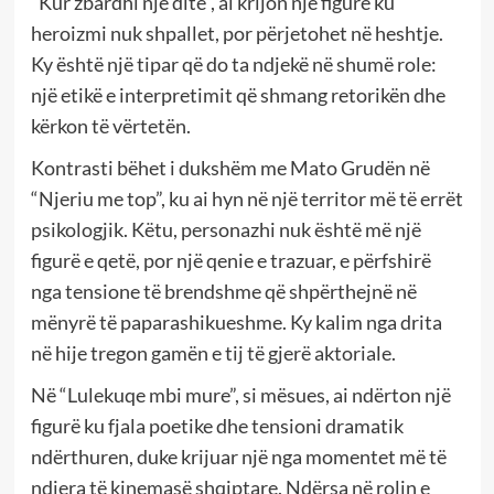
“Kur zbardhi një ditë”, ai krijon një figurë ku
heroizmi nuk shpallet, por përjetohet në heshtje.
Ky është një tipar që do ta ndjekë në shumë role:
një etikë e interpretimit që shmang retorikën dhe
kërkon të vërtetën.
Kontrasti bëhet i dukshëm me Mato Grudën në
“Njeriu me top”, ku ai hyn në një territor më të errët
psikologjik. Këtu, personazhi nuk është më një
figurë e qetë, por një qenie e trazuar, e përfshirë
nga tensione të brendshme që shpërthejnë në
mënyrë të paparashikueshme. Ky kalim nga drita
në hije tregon gamën e tij të gjerë aktoriale.
Në “Lulekuqe mbi mure”, si mësues, ai ndërton një
figurë ku fjala poetike dhe tensioni dramatik
ndërthuren, duke krijuar një nga momentet më të
ndjera të kinemasë shqiptare. Ndërsa në rolin e