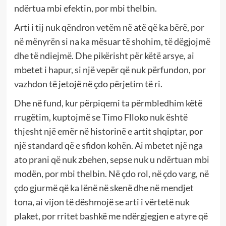
ndërtua mbi efektin, por mbi thelbin.
Arti i tij nuk qëndron vetëm në atë që ka bërë, por
në mënyrën si na ka mësuar të shohim, të dëgjojmë
dhe të ndiejmë. Dhe pikërisht për këtë arsye, ai
mbetet i hapur, si një vepër që nuk përfundon, por
vazhdon të jetojë në çdo përjetim të ri.
Dhe në fund, kur përpiqemi ta përmbledhim këtë
rrugëtim, kuptojmë se Timo Flloko nuk është
thjesht një emër në historinë e artit shqiptar, por
një standard që e sfidon kohën. Ai mbetet një nga
ato prani që nuk zbehen, sepse nuk u ndërtuan mbi
modën, por mbi thelbin. Në çdo rol, në çdo varg, në
çdo gjurmë që ka lënë në skenë dhe në mendjet
tona, ai vijon të dëshmojë se arti i vërtetë nuk
plaket, por rritet bashkë me ndërgjegjen e atyre që