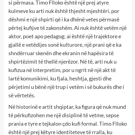
si përmasa. Timo Flloko është një prej atyre
kulmeve ku arti nuk është thjesht mjeshtëri, por
dëshmi e një shpirti që i ka dhënë vetes përmasë
përtej kufijve të zakonshëm. Ai nuk është vetëm një
aktor, poet apo pedagog; ai është një trajektore e
gjallë e vetëdijes sonë kulturore, një prani që e ka
shndërruar skenën dhe ekranin në hapësira të
shpirtëzimit të thellë njerëzor. Në të, arti nuk u
kufizua në interpretim, por u ngrit në një akt të
lartë komunikimi, ku fjala, heshtja, gjesti dhe
përjetimi u bënë një trup i vetëm i së bukurës dhe i
së vërtetës.
Në historinë e artit shqiptar, ka figura që nuk mund
të përkufizohen me një disiplinë të vetme, sepse
prania e tyre e tejkalon çdo kufi formal. Timo Flloko
është një prej këtyre identiteteve të rralla, ku