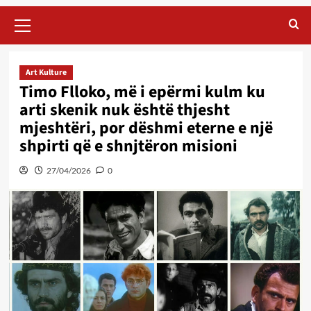
Primary
Menu
Art Kulture
Timo Flloko, më i epërmi kulm ku
arti skenik nuk është thjesht
mjeshtëri, por dëshmi eterne e një
shpirti që e shnjtëron misioni
27/04/2026
0