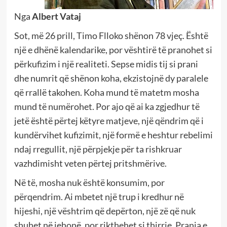
Nga
Albert Vataj
Sot, më 26 prill, Timo Flloko shënon 78 vjeç. Është
një e dhënë kalendarike, por vështirë të pranohet si
përkufizim i një realiteti. Sepse midis tij si prani
dhe numrit që shënon koha, ekzistojnë dy paralele
që rrallë takohen. Koha mund të matetm mosha
mund të numërohet. Por ajo që ai ka zgjedhur të
jetë është përtej këtyre matjeve, një qëndrim që i
kundërvihet kufizimit, një formë e heshtur rebelimi
ndaj rregullit, një përpjekje për ta rishkruar
vazhdimisht veten përtej pritshmërive.
Në të, mosha nuk është konsumim, por
përqendrim. Ai mbetet një trup i kredhur në
hijeshi, një vështrim që depërton, një zë që nuk
shuhet në jehonë, por rikthehet si thirrje. Prania e