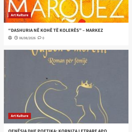
Art Kulture
“DASHURIA NË KOHË TË KOLERËS” – MARKEZ
06/08/2026
0
Art Kulture
QENËSIA DHE POETIKA: KORNIZA LETRARE APO