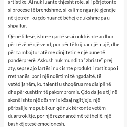
artistike. Ai nuk luante thjesht role, ai i përjetonte
si procese të brendshme, si kalime nga një gjendje
në tjetrën, ku çdo nuancë bëhej e dukshme pa u
shpallur.
Që në fillesë, ishte e qartë se ai nuk kishte ardhur
për të zënë një vend, por për të krijuar një majë, dhe
për ta mbajtur atë me dinjitetin e një pune të
pandërprerë. Askush nuk mundi ta “zbriste” prej
aty, sepse ajo lartësi nuk ishte produkt i rastit apo i
rrethanës, por i një ndërtimi të ngadaltë, të
vetëdijshëm, ku talenti u shoqërua me disiplinë
dhe përkushtim të pakompromis. Çdo dalje e tij në
skenë ishte një dëshmi e kësaj ngjitjeje, një
përballje me publikun që nuk kërkonte vetëm
duartrokitje, por një rezonancë më të thellë, një
bashkëjetesë emocionesh.