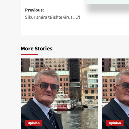
Post
Previous:
Sikur smira të ishte virus…?!
navigation
More Stories
Opinion
Opinion