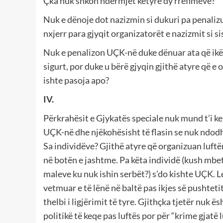
Çka nuk shkon ndërmjet këtyre dy rrëfimeve?
Nuk e dënoje dot nazizmin si dukuri pa penalizua
nxjerr para gjyqit organizatorët e nazizmit si si
Nuk e penalizon UÇK-në duke dënuar ata që ikën
sigurt, por duke u bërë gjyqin gjithë atyre që e
ishte pasoja apo?
IV.
Përkrahësit e Gjykatës speciale nuk mund t’i ke
UÇK-në dhe njëkohësisht të flasin se nuk ndodhë
Sa individëve? Gjithë atyre që organizuan luftën
në botën e jashtme. Pa këta individë (kush mbet
maleve ku nuk ishin serbët?) s’do kishte UÇK. L
vetmuar e të lënë në baltë pas ikjes së pushtetit
thelbi i ligjërimit të tyre. Gjithçka tjetër nuk
politikë të keqe pas luftës por për “krime gjatë l