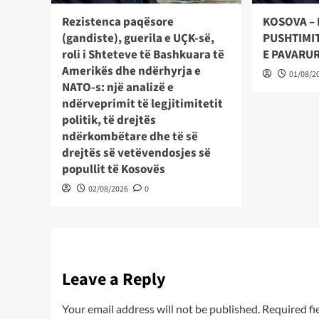
Rezistenca paqësore
KOSOVA – 
(gandiste), guerila e UÇK-së,
PUSHTIMIT
roli i Shteteve të Bashkuara të
E PAVARU
Amerikës dhe ndërhyrja e
01/08/2
NATO-s: një analizë e
ndërveprimit të legjitimitetit
politik, të drejtës
ndërkombëtare dhe të së
drejtës së vetëvendosjes së
popullit të Kosovës
02/08/2026
0
Leave a Reply
Your email address will not be published.
Required fi