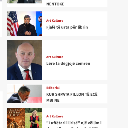
NËNTOKE
Art Kulture
Fjalë të urta për librin
Art Kulture
Lëre ta dëgjojë zemrën
Editorial
KUR SHPATA FILLON TË ECË
MBI NE
Art Kulture
”Luftëtari i lirisë” një vëllim i