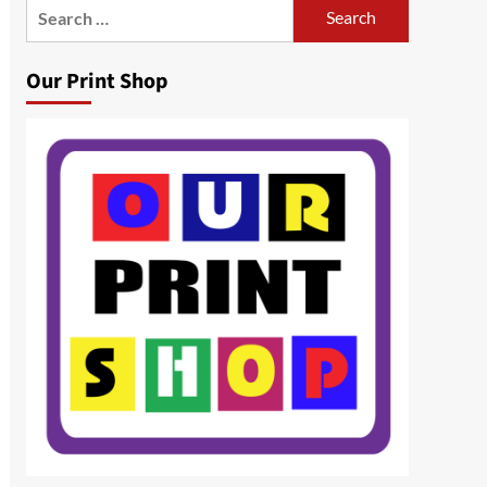
Search
for:
Our Print Shop