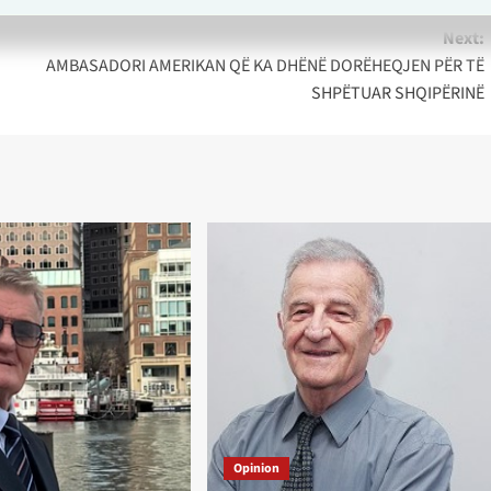
Next:
AMBASADORI AMERIKAN QË KA DHËNË DORËHEQJEN PËR TË
SHPËTUAR SHQIPËRINË
Opinion