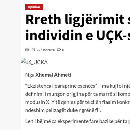
Opinion
Rreth ligjërimit
individin e UÇK-
27/06/2020
0
Nga
Xhemal Ahmeti
“Ekzistenca i paraprinë esencës” – ma kujtoi një 
definimi i mungon origjina për ta marrë si komp
modusin X, Y të qenies për të cilën flasim konk
ndeshim pellzagët duke ngrënë fli.
Le t’i bëjmë ca eksperimente fare bazike për ta 