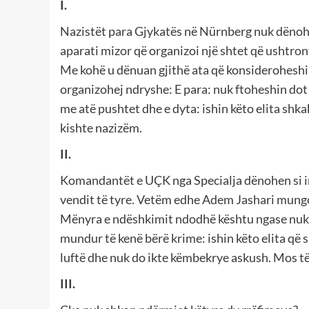
I.
Nazistët para Gjykatës në Nürnberg nuk dënohes
aparati mizor që organizoi një shtet që ushtro
Me kohë u dënuan gjithë ata që konsideroheshin
organizohej ndryshe: E para: nuk ftoheshin dot 
me atë pushtet dhe e dyta: ishin këto elita shkak
kishte nazizëm.
II.
Komandantët e UÇK nga Specialja dënohen si ind
vendit të tyre. Vetëm edhe Adem Jashari mungo
Mënyra e ndëshkimit ndodhë kështu ngase nuk p
mundur të kenë bërë krime: ishin këto elita që 
luftë dhe nuk do ikte këmbekrye askush. Mos të 
III.