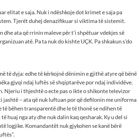
r elitat e saja. Nuk i ndëshkoje dot krimet e saja pa
stem. Tjerët duhej denazifikuar si viktima të sistemit.
 dhe ata që rrinin maleve për t’i shpëtuar vdekjes së
 organizuan atë. Pa ta nuk do kishte UÇK. Pa shkakun s’do
në të dyja: edhe të kërkojnë dënimin e gjithë atyre që bënë
ka gjyqi ndaj luftës së shqiptarëve por ndaj individëve.
. Njeriu i thjeshtë o ecte pas o ikte o shikonte televizor
i jashtë – ata që nuk luftuan por që defilonin me uniforma
e të bëhen transparentë dhe le të thonë se ndihen të
 të huaj nga aty dhe nuk dalin kaq qesharak. Ky u del si
 është logjike. Komandantët nuk gjykohen se kanë bërë
uftës”.