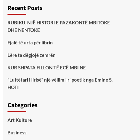
Recent Posts
RUBIKU, NJË HISTORI E PAZAKONTË MBITOKE
DHE NËNTOKE
Fjalë të urta për librin
Lëre ta dëgjojë zemrën
KUR SHPATA FILLON TË ECË MBI NE
”Luftëtari i lirisë” një vëllim i ri poetik nga Emine S.
HOTI
Categories
Art Kulture
Business