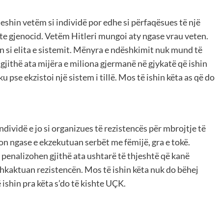
hin vetëm si individë por edhe si përfaqësues të një
nte gjenocid. Vetëm Hitleri mungoi aty ngase vrau veten.
 si elita e sistemit. Mënyra e ndëshkimit nuk mund të
gjithë ata mijëra e miliona gjermanë në gjykatë që ishin
u pse ekzistoi një sistem i tillë. Mos të ishin këta as që do
ividë e jo si organizues të rezistencës për mbrojtje të
n ngase e ekzekutuan serbët me fëmijë, gra e tokë.
enalizohen gjithë ata ushtarë të thjeshtë që kanë
shkaktuan rezistencën. Mos të ishin këta nuk do bëhej
ishin pra këta s’do të kishte UÇK.