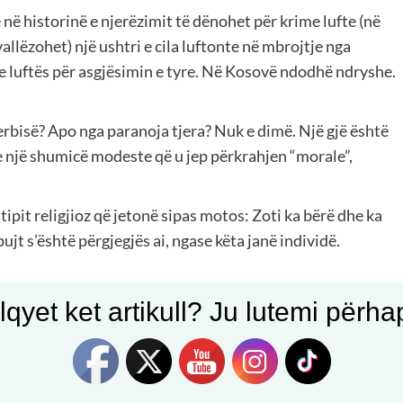
 në historinë e njerëzimit të dënohet për krime lufte (në
vallëzohet) një ushtri e cila luftonte në mbrojtje nga
e luftës për asgjësimin e tyre. Në Kosovë ndodhë ndryshe.
rbisë? Apo nga paranoja tjera? Nuk e dimë. Një gjë është
e një shumicë modeste që u jep përkrahjen “morale”,
tipit religjioz që jetonë sipas motos: Zoti ka bërë dhe ka
jt s’është përgjegjës ai, ngase këta janë individë.
qyet ket artikull? Ju lutemi përhapn
në e tyre. Ndërkaq Gjykata Speciale është e padrejtë,
li për të mbrojtur veten nga gjenocidi.
thotë se nuk shpallet UÇK kriminele nëse nuk gjykohen
d që vetëm mentalitete të veçanta mund ta pjellin.