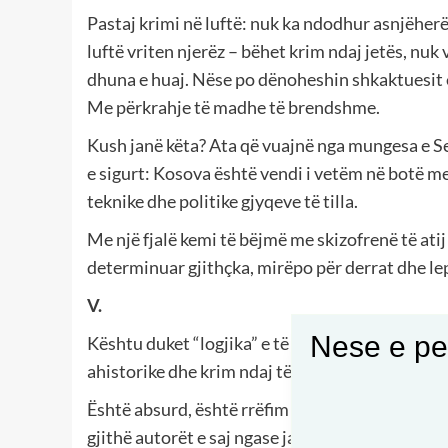
Pastaj krimi në luftë: nuk ka ndodhur asnjëherë
luftë vriten njerëz – bëhet krim ndaj jetës, nuk 
dhuna e huaj. Nëse po dënoheshin shkaktuesit 
Me përkrahje të madhe të brendshme.
Kush janë këta? Ata që vuajnë nga mungesa e Se
e sigurt: Kosova është vendi i vetëm në botë m
teknike dhe politike gjyqeve të tilla.
Me një fjalë kemi të bëjmë me skizofrenë të atij 
determinuar gjithçka, mirëpo për derrat dhe lepu
V.
Nese e pel
Kështu duket “logjika” e të frustruarëve me liri
ahistorike dhe krim ndaj të drejtës së një popul
Është absurd, është rrëfim defekt qëndrimi që 
gjithë autorët e saj ngase janë individë. Absur