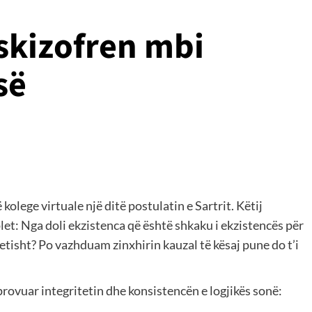
 skizofren mbi
së
kolege virtuale një ditë postulatin e Sartrit. Këtij
let: Nga doli ekzistenca që është shkaku i ekzistencës për
retisht? Po vazhduam zinxhirin kauzal të kësaj pune do t’i
provuar integritetin dhe konsistencën e logjikës sonë: