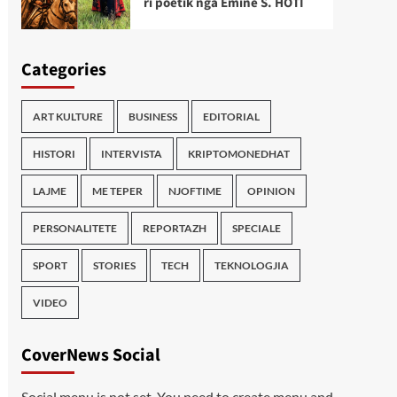
ri poetik nga Emine S. HOTI
Categories
ART KULTURE
BUSINESS
EDITORIAL
HISTORI
INTERVISTA
KRIPTOMONEDHAT
LAJME
ME TEPER
NJOFTIME
OPINION
PERSONALITETE
REPORTAZH
SPECIALE
SPORT
STORIES
TECH
TEKNOLOGJIA
VIDEO
CoverNews Social
Social menu is not set. You need to create menu and