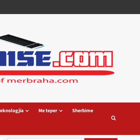
eknologjia
Me teper
Sherbime