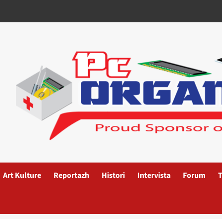
Art Kulture
Reportazh
Histori
Intervista
Forum
T