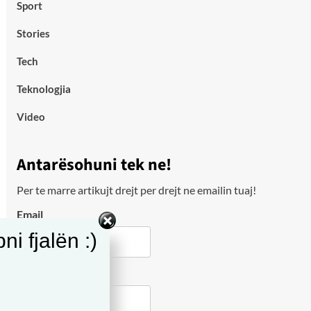
Sport
Stories
Tech
Teknologjia
Video
Antarësohuni tek ne!
Per te marre artikujt drejt per drejt ne emailin tuaj!
Email
i fjalën :)
City