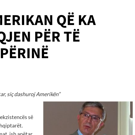
ERIKAN QË KA
JEN PËR TË
PËRINË
r, siç dashuroj Amerikën”
 ekzistencës së
shqiptarët.
mat, ish anëtar