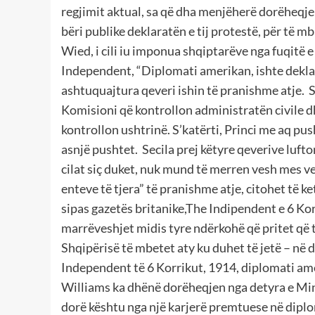
regjimit aktual, sa që dha menjëherë dorëheqje
bëri publike deklaratën e tij protestë, për të m
Wied, i cili iu imponua shqiptarëve nga fuqitë 
Independent, “Diplomati amerikan, ishte deklaru
ashtuquajtura qeveri ishin të pranishme atje.
S
Komisioni që kontrollon administratën civile d
kontrollon ushtrinë. S’katërti, Princi me aq pus
asnjë pushtet.
Secila prej këtyre qeverive lufto
cilat siç duket, nuk mund të merren vesh mes ved
enteve të tjera” të pranishme atje, citohet të
sipas gazetës britanike,The Indipendent e 6 Ko
marrëveshjet midis tyre ndërkohë që pritet që t
Shqipërisë të mbetet aty ku duhet të jetë – në do
Independent të 6 Korrikut, 1914, diplomati a
Williams ka dhënë dorëheqjen nga detyra e Mini
dorë kështu nga një karjerë premtuese në diplom