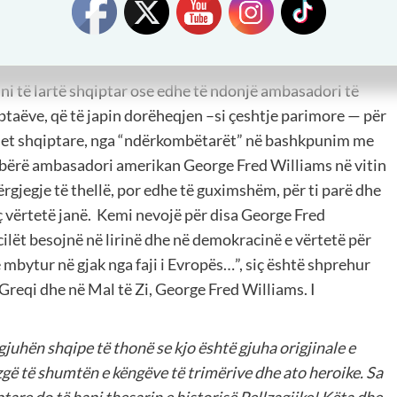
ërfaqësojnë – shqiptarët e sotëm mallkojnë këtë klasë
ëm, nuk di a po nuk do të rregullojë punët e shtëpisë, duke
e nga trojet e veta.
ni të lartë shqiptar ose edhe të ndonjë ambasadori të
taëve, që të japin dorëheqjen –si çeshtje parimore — për
rojet shqiptare, nga “ndërkombëtarët” në bashkpunim me
ka bërë ambasadori amerikan George Fred Williams në vitin
gjegje të thellë, por edhe të guximshëm, për ti parë dhe
ç vërtetë janë.
Kemi nevojë për disa George Fred
ilët besojnë në lirinë dhe në demokracinë e vërtetë për
 mbytur në gjak nga faji i Evropës…”, siç është shprehur
reqi dhe në Mal të Zi, George Fred Williams. I
gjuhën shqipe të thonë se kjo është gjuha origjinale e
gë të shumtën e këngëve të trimërive dhe ato heroike. Sa