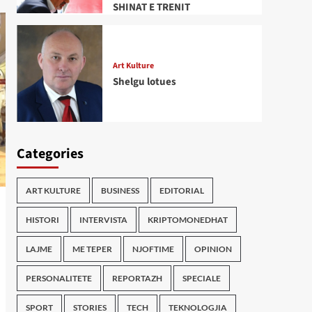
SHINAT E TRENIT
Art Kulture
Shelgu lotues
Categories
ART KULTURE
BUSINESS
EDITORIAL
HISTORI
INTERVISTA
KRIPTOMONEDHAT
LAJME
ME TEPER
NJOFTIME
OPINION
PERSONALITETE
REPORTAZH
SPECIALE
SPORT
STORIES
TECH
TEKNOLOGJIA