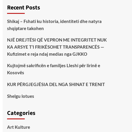
Recent Posts
Shikaj – Fshati ku historia, identiteti dhe natyra
shqiptare takohen
NJË DREJTËSI QË VEPRON ME INTEGRITET NUK
KA ARSYE T’I FRIKËSOHET TRANSPARENCËS —
Kufizimet e reja ndaj medias nga GJKKO
Kujtojmë sakrificën e familjes Lleshi për lirinë e
Kosovës
KUR PËRGJEGJËSIA DEL NGA SHINAT E TRENIT
Shelgu lotues
Categories
Art Kulture