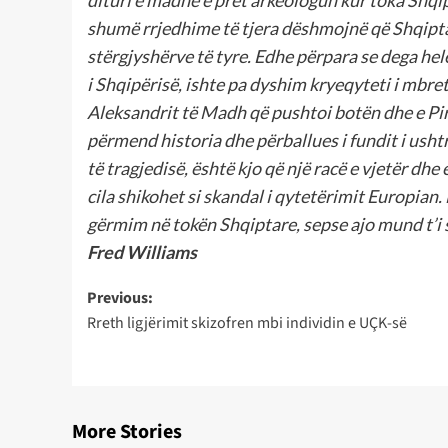
dituri e madhe e pret arkeologun kur toka Shqip
shumë rrjedhime të tjera dëshmojnë që Shqiptar
stërgjyshërve të tyre. Edhe përpara se dega hele
i Shqipërisë, ishte pa dyshim kryeqyteti i mbre
Aleksandrit të Madh që pushtoi botën dhe e Pir
përmend historia dhe përballues i fundit i usht
të tragjedisë, është kjo që një racë e vjetër dhe 
cila shikohet si skandal i qytetërimit Europian
gërmim në tokën Shqiptare, sepse ajo mund t’i s
Fred Williams
Post
Previous:
Rreth ligjërimit skizofren mbi individin e UÇK-së
navigation
More Stories