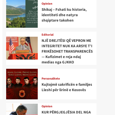
Opinion
Shikaj – Fshati ku historia,
identiteti dhe natyra
shqiptare takohen
Editorial
NJË DREJTËSI QË VEPRON ME
INTEGRITET NUK KA ARSYE T’I
FRIKËSOHET TRANSPARENCËS
— Kufizimet e reja ndaj
medias nga GJKKO
Personalitete
Kujtojmë sakrificën e familjes
Lleshi për lirinë e Kosovës
Opinion
KUR PËRGJEGJËSIA DEL NGA