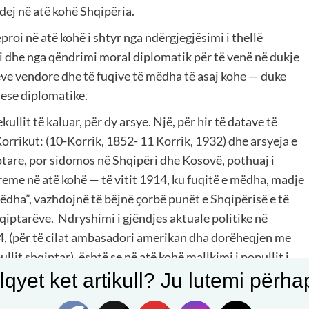
dej në atë kohë Shqipëria.
i në atë kohë i shtyr nga ndërgjegjësimi i thellë
si dhe nga qëndrimi moral diplomatik për të venë në dukje
eteve vendore dhe të fuqive të mëdha të asaj kohe — duke
uese diplomatike.
ullit të kaluar, për dy arsye. Një, për hir të datave të
 Korrikut: (10-Korrik, 1852- 11 Korrik, 1932) dhe arsyeja e
iptare, por sidomos në Shqipëri dhe Kosovë, pothuaj i
me në atë kohë — të vitit 1914, ku fuqitë e mëdha, madje
mëdha”, vazhdojnë të bëjnë çorbë punët e Shqipërisë e të
hqiptarëve.
Ndryshimi i gjëndjes aktuale politike në
14, (për të cilat ambasadori amerikan dha dorëheqjen me
lit shqiptar), është se në atë kohë mallkimi i popullit i
rfaqsuesve të tyre në Shqipëri.
Ndërsa sot, për gjëndjen e
qyet ket artikull? Ju lutemi përhapn
si rrjedhim i konflikteve politike mids përfaqësuesve