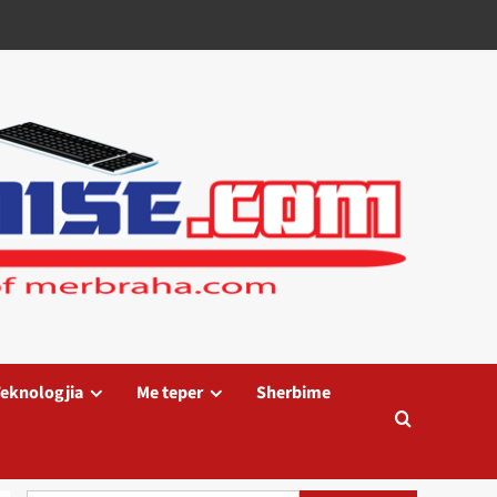
eknologjia
Me teper
Sherbime