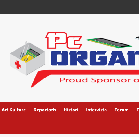
Art Kulture
Reportazh
Histori
Intervista
Forum
T