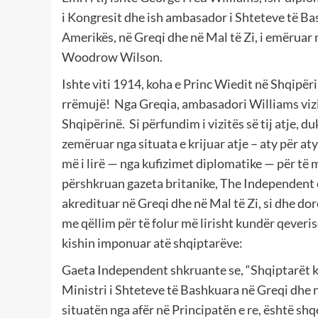
i Kongresit dhe ish ambasador i Shteteve të Ba
Amerikës, në Greqi dhe në Mal të Zi, i emëruar 
Woodrow Wilson.
Ishte viti 1914, koha e Princ Wiedit në Shqipëri
rrëmujë!
Nga Greqia, ambasadori Williams viz
Shqipërinë.
Si përfundim i vizitës së tij atje, 
zemëruar nga situata e krijuar atje – aty për at
më i lirë — nga kufizimet diplomatike — për të 
përshkruan gazeta britanike, The Independent e
akredituar në Greqi dhe në Mal të Zi, si dhe dorë
me qëllim për të folur më lirisht kundër qeveri
kishin imponuar atë shqiptarëve:
Gaeta Independent shkruante se, “Shqiptarët ka
Ministri i Shteteve të Bashkuara në Greqi dhe në 
situatën nga afër në Principatën e re, është sh