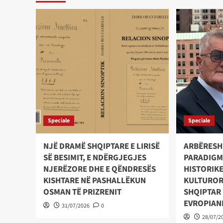
Speciale
Speciale
NJË DRAMË SHQIPTARE E LIRISË
ARBËRESHË
SË BESIMIT, E NDËRGJEGJES
PARADIGM
NJERËZORE DHE E QËNDRESËS
HISTORIKE
KISHTARE NË PASHALLËKUN
KULTUROR
OSMAN TË PRIZRENIT
SHQIPTAR
EVROPIAN
31/07/2026
0
28/07/2