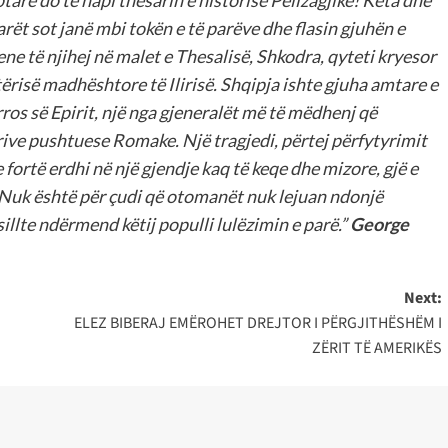
tare do të hapi thesarin e historisë Pellzagjike! Këta dhe
ët sot janë mbi tokën e të parëve dhe flasin gjuhën e
ne të njihej në malet e Thesalisë, Shkodra, qyteti kryesor
tërisë madhështore të Ilirisë. Shqipja ishte gjuha amtare e
ros së Epirit, një nga gjeneralët më të mëdhenj që
rive pushtuese Romake. Një tragjedi, përtej përfytyrimit
e fortë erdhi në një gjendje kaq të keqe dhe mizore, gjë e
. Nuk është për çudi që otomanët nuk lejuan ndonjë
illte ndërmend këtij populli lulëzimin e parë.”
George
Next:
ELEZ BIBERAJ EMËROHET DREJTOR I PËRGJITHËSHËM I
ZËRIT TË AMERIKËS