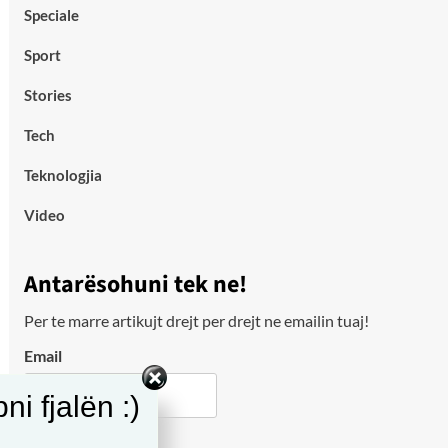
Speciale
Sport
Stories
Tech
Teknologjia
Video
Antarësohuni tek ne!
Per te marre artikujt drejt per drejt ne emailin tuaj!
Email
i fjalën :)
City