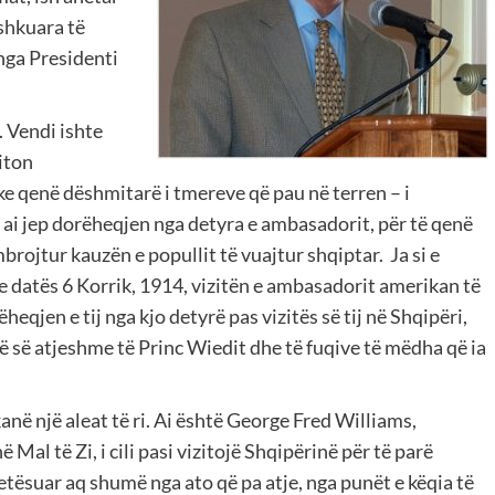
shkuara të
nga Presidenti
. Vendi ishte
iton
duke qenë dëshmitarë i tmereve që pau në terren – i
y ai jep dorëheqjen nga detyra e ambasadorit, për të qenë
mbrojtur kauzën e popullit të vuajtur shqiptar.
Ja si e
 datës 6 Korrik, 1914, vizitën e ambasadorit amerikan të
heqjen e tij nga kjo detyrë pas vizitës së tij në Shqipëri,
së së atjeshme të Princ Wiedit dhe të fuqive të mëdha që ia
në një aleat të ri. Ai është George Fred Williams,
Mal të Zi, i cili pasi vizitojë Shqipërinë për të parë
qetësuar aq shumë nga ato që pa atje, nga punët e këqia të