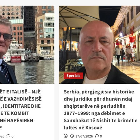
Speciale
T E ITALISË – NJË
Serbia, përgjegjësia historike
Ë E VAZHDIMËSISË
dhe juridike për dhunën ndaj
, IDENTITARE DHE
shqiptarëve në periudhën
E TË KOMBIT
1877–1999: nga dëbimet e
 NË HAPËSIRËN
Sanxhakut të Nishit te krimet e
E
luftës në Kosovë
026
0
17/07/2026
0