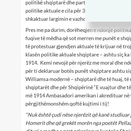
politikë shqiptarë dhe partive të tyre që ata p
politike aktuale e cila për 30-vjet post-komuniz
shkaktuar largimin e vazhdueshëm të shqiptarëv
Pres me pa durim, dorëheqjen e ndonjë politika
fuqive të mëdha që sot merren me punët e shqip
të protestuar gjendjen aktuale të krijuar në t
klasën politike aktuale shqiptare – ashtu siç 
1914.
Kemi nevojë për njerëz me moral dhe ndër
për ti deklaruar botës punët shqiptare ashtu si
Williamsa modernë – shqiptarë dhe të huaj, të c
shqiptarët dhe për Shqipërinë “E vuajtur dhe të
më 1914 Ambasadori amerikan i akredituar në G
përgjithëmonshëm qoftë kujtimi i tij!
“Nuk është çudi nëse njerëzit që kanë studiuar 
Homerit dhe që grekët morën nga poetët Pellaz