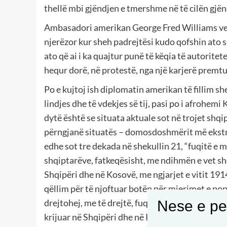
thellë mbi gjëndjen e tmershme në të cilën gjën
Ambasadori amerikan George Fred Williams vepro
njerëzor kur sheh padrejtësi kudo qofshin ato 
ato që ai i ka quajtur punë të këqia të autorit
hequr dorë, në protestë, nga një karjerë premt
Po e kujtoj ish diplomatin amerikan të fillim shek
lindjes dhe të vdekjes së tij, pasi po i afrohemi
dytë është se situata aktuale sot në trojet shq
përngjanë situatës – domosdoshmërit më ekstre
edhe sot tre dekada në shekullin 21, “fuqitë e 
shqiptarëve, fatkeqësisht, me ndihmën e vet s
Shqipëri dhe në Kosovë, me ngjarjet e vitit 19
qëllim për të njoftuar botën për mjerimet e popul
drejtohej, me të drejtë, fuqive të mëdha dhe pë
Nese e pel
krijuar në Shqipëri dhe në Kosovë – kryesisht, 