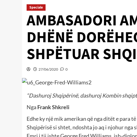
Speciale
AMBASADORI AM
DHËNË DORËHEQ
SHPËTUAR SHQI
27/06/2020
0
“Dashuroj Shqipërinë, dashuroj Kombin shqipta
Nga
Frank Shkreli
Edhe ky një mik amerikan që nga ditët e para të
Shqipërisë si shtet, ndoshta jo aq i njohur nga 
Emri i tij ishte George Fred Williams, ish-diplo