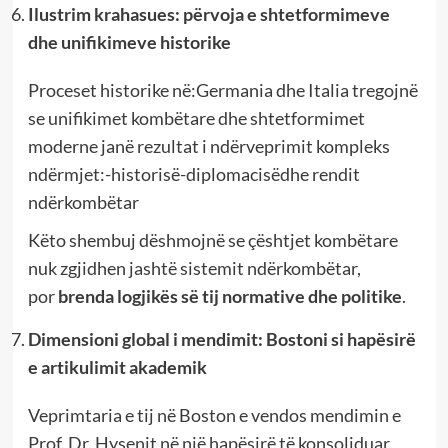
Ilustrim krahasues: përvoja e shtetformimeve
dhe unifikimeve historike
Proceset historike në:Germania dhe Italia tregojnë
se unifikimet kombëtare dhe shtetformimet
moderne janë rezultat i ndërveprimit kompleks
ndërmjet:-historisë-diplomacisëdhe rendit
ndërkombëtar
Këto shembuj dëshmojnë se çështjet kombëtare
nuk zgjidhen jashtë sistemit ndërkombëtar,
por
brenda logjikës së tij normative dhe politike
.
Dimensioni global i mendimit: Bostoni si hapësirë
e artikulimit akademik
Veprimtaria e tij në Boston e vendos mendimin e
Prof. Dr. Hysenit në një hapësirë të konsoliduar