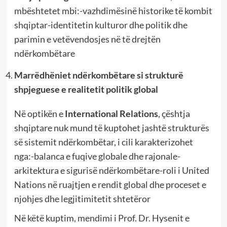
mbështetet mbi:-vazhdimësinë historike të kombit
shqiptar-identitetin kulturor dhe politik dhe
parimin e vetëvendosjes në të drejtën
ndërkombëtare
Marrëdhëniet ndërkombëtare si strukturë
shpjeguese e realitetit politik global
Në optikën e
International Relations
, çështja
shqiptare nuk mund të kuptohet jashtë strukturës
së sistemit ndërkombëtar, i cili karakterizohet
nga:-balanca e fuqive globale dhe rajonale-
arkitektura e sigurisë ndërkombëtare-roli i United
Nations në ruajtjen e rendit global dhe proceset e
njohjes dhe legjitimitetit shtetëror
Në këtë kuptim, mendimi i Prof. Dr. Hysenit e