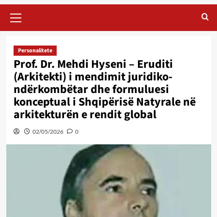
Primary
Menu
Personalitete
Prof. Dr. Mehdi Hyseni – Eruditi
(Arkitekti) i mendimit juridiko-
ndërkombëtar dhe formuluesi
konceptual i Shqipërisë Natyrale në
arkitekturën e rendit global
02/05/2026
0