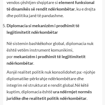
vendos çështjen shqiptare si
element funksional
të dinamikës së rendit ndërkombëtar
, ku e drejta
dhe politika janë të pandashme.
Diplomacia si mekanizëm i prodhimit të
legjitimitetit ndërkombëtar
Në sistemin bashkëkohor global, diplomacia nuk
është vetëm instrument komunikimi,
por
mekanizëm i prodhimit të legjitimitetit
ndërkombëtar
.
Asnjë realitet politik nuk konsolidohet pa:-njohje
diplomatike-përkrahje ndërkombëtare dhe
integrim në strukturat e rendit global.Në këtë
kuptim, diplomacia është
ura ndërmjet normës
juridike dhe realitetit politik ndërkombëtar
.