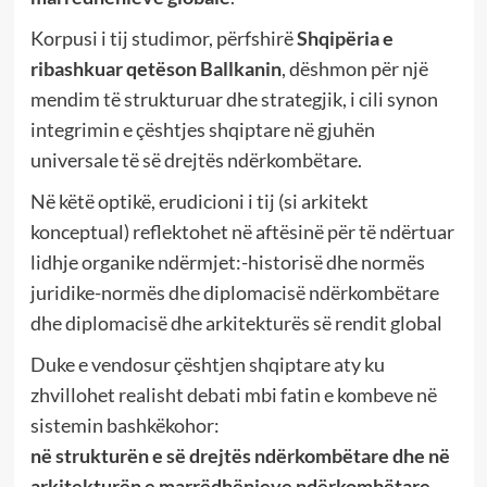
Korpusi i tij studimor, përfshirë
Shqipëria e
ribashkuar qetëson Ballkanin
, dëshmon për një
mendim të strukturuar dhe strategjik, i cili synon
integrimin e çështjes shqiptare në gjuhën
universale të së drejtës ndërkombëtare.
Në këtë optikë, erudicioni i tij (si arkitekt
konceptual) reflektohet në aftësinë për të ndërtuar
lidhje organike ndërmjet:-historisë dhe normës
juridike-normës dhe diplomacisë ndërkombëtare
dhe diplomacisë dhe arkitekturës së rendit global
Duke e vendosur çështjen shqiptare aty ku
zhvillohet realisht debati mbi fatin e kombeve në
sistemin bashkëkohor:
në strukturën e së drejtës ndërkombëtare dhe në
arkitekturën e marrëdhënieve ndërkombëtare.