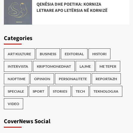
QENËSIA DHE POETIKA: KORNIZA
LETRARE APO LETËRSIA NË KORNIZË
Categories
ART KULTURE
BUSINESS
EDITORIAL
HISTORI
INTERVISTA
KRIPTOMONEDHAT
LAJME
ME TEPER
NJOFTIME
OPINION
PERSONALITETE
REPORTAZH
SPECIALE
SPORT
STORIES
TECH
TEKNOLOGJIA
VIDEO
CoverNews Social