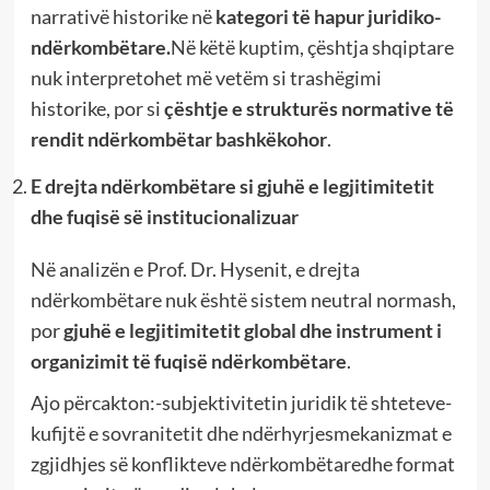
narrativë historike në
kategori të hapur juridiko-
ndërkombëtare.
Në këtë kuptim, çështja shqiptare
nuk interpretohet më vetëm si trashëgimi
historike, por si
çështje e strukturës normative të
rendit ndërkombëtar bashkëkohor
.
E drejta ndërkombëtare si gjuhë e legjitimitetit
dhe fuqisë së institucionalizuar
Në analizën e Prof. Dr. Hysenit, e drejta
ndërkombëtare nuk është sistem neutral normash,
por
gjuhë e legjitimitetit global dhe instrument i
organizimit të fuqisë ndërkombëtare
.
Ajo përcakton:-subjektivitetin juridik të shteteve-
kufijtë e sovranitetit dhe ndërhyrjesmekanizmat e
zgjidhjes së konflikteve ndërkombëtaredhe format