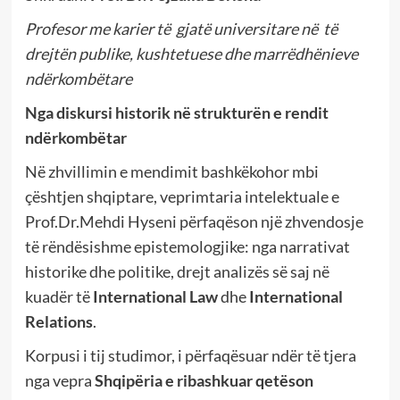
Profesor me karier të gjatë universitare në të
drejtën publike, kushtetuese dhe marrëdhënieve
ndërkombëtare
Nga diskursi historik në strukturën e rendit
ndërkombëtar
Në zhvillimin e mendimit bashkëkohor mbi
çështjen shqiptare, veprimtaria intelektuale e
Prof.Dr.Mehdi Hyseni përfaqëson një zhvendosje
të rëndësishme epistemologjike: nga narrativat
historike dhe politike, drejt analizës së saj në
kuadër të
International Law
dhe
International
Relations
.
Korpusi i tij studimor, i përfaqësuar ndër të tjera
nga vepra
Shqipëria e ribashkuar qetëson