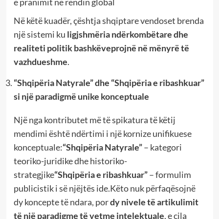
e pranimit në rendin global
Në këtë kuadër, çështja shqiptare vendoset brenda
një sistemi ku
ligjshmëria ndërkombëtare dhe
realiteti politik bashkëveprojnë në mënyrë të
vazhdueshme
.
“Shqipëria Natyrale” dhe “Shqipëria e ribashkuar”
si një paradigmë unike konceptuale
Një nga kontributet më të spikatura të këtij
mendimi është ndërtimi i një kornize unifikuese
konceptuale:
“Shqipëria Natyrale”
– kategori
teoriko-juridike dhe historiko-
strategjike
“Shqipëria e ribashkuar”
– formulim
publicistik i së njëjtës ide.Këto nuk përfaqësojnë
dy koncepte të ndara, por
dy nivele të artikulimit
të një paradigme të vetme intelektuale
, e cila