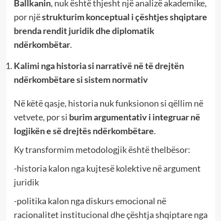
Ballkanin
, nuk është thjesht një analizë akademike,
por një
strukturim konceptual i çështjes shqiptare
brenda rendit juridik dhe diplomatik
ndërkombëtar
.
Kalimi nga historia si narrativë në të drejtën
ndërkombëtare si sistem normativ
Në këtë qasje, historia nuk funksionon si qëllim në
vetvete, por si
burim argumentativ i integruar në
logjikën e së drejtës ndërkombëtare
.
Ky transformim metodologjik është thelbësor:
-historia kalon nga kujtesë kolektive në argument
juridik
-politika kalon nga diskurs emocional në
racionalitet institucional dhe çështja shqiptare nga