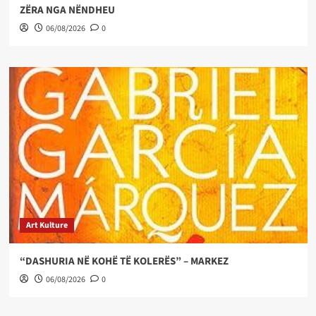
ZËRA NGA NËNDHEU
06/08/2026
0
Art Kulture
“DASHURIA NË KOHË TË KOLERËS” – MARKEZ
06/08/2026
0