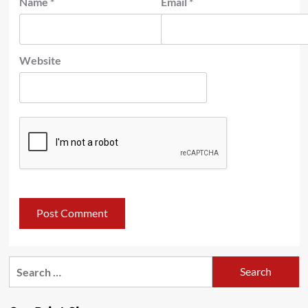
Name
*
Email
*
Website
Search
for: