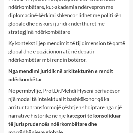
ndërkombëtare, ku:-akademia ndërvepron me
diplomacinë-kërkimi shkencor lidhet me politikën
globale dhe diskursi juridik ndërthuret me
strategjinë ndërkombëtare
Ky kontekst i jep mendimit të tij dimension të qartë
global dhe e pozicionon atë në debatin
ndërkombëtar mbi rendin botëror.
Nga mendimi juridik në arkitekturën e rendit
ndërkombëtar
Në përmbyllje, Prof.Dr.Mehdi Hyseni përfaqëson
një model të intelektualit bashkëkohor që ka
arritur ta transformojë çështjen shqiptare nga një
narrativë historike në një
kategori të konsoliduar
të jurisprudencës ndërkombëtare dhe
marrëdhënieve globale
.