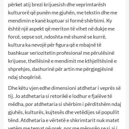
përket atij brezi krijuesish dhe veprimtarësh
kulturorë që punën me gjuhën, me tekstin dhe me
mendimin e kanë kuptuar si formë shërbimi. Ky
është një aspekt që meriton të vihet në dukje me
forcë, sepse sot, ndoshta më shumë se kurrë,
kultura ka nevojë për figura që e mbajnë të
bashkuar seriozitetin profesional me përulësinë
krijuese, thellësinë e mendimit me kthjelltësinë e
shprehjes, dashurinë për artin me përgjegjësinë
ndaj shoqërisë.
Dhe këtu vjen edhe dimensioni atdhetar i veprës së
tij. Jo atdhetaria si retorikë e lodhur e fjalëve të
mëdha, por atdhetaria si shërbim i përditshëm ndaj
gjuhës, kulturës, kujtesës dhe vetëdijes së popullit
tënd. Atdhetaria e vërtetë e shkrimtarit nuk matet
vetëm me temat që prek, por me mënyrën se si ai i