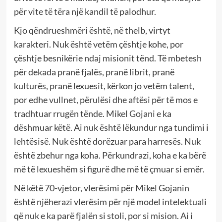
për vite të tëra një kandil të palodhur.
Kjo qëndrueshmëri është, në thelb, virtyt
karakteri. Nuk është vetëm çështje kohe, por
çështje besnikërie ndaj misionit tënd. Të mbetesh
për dekada pranë fjalës, pranë librit, pranë
kulturës, pranë lexuesit, kërkon jo vetëm talent,
por edhe vullnet, përulësi dhe aftësi për të mos e
tradhtuar rrugën tënde. Mikel Gojani e ka
dëshmuar këtë. Ai nuk është lëkundur nga tundimi i
lehtësisë. Nuk është dorëzuar para harresës. Nuk
është zbehur nga koha. Përkundrazi, koha e ka bërë
më të lexueshëm si figurë dhe më të çmuar si emër.
Në këtë 70-vjetor, vlerësimi për Mikel Gojanin
është njëherazi vlerësim për një model intelektuali
që nuk e ka parë fjalën si stoli, por si mision. Ai i