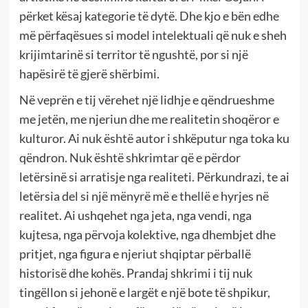
përket kësaj kategorie të dytë. Dhe kjo e bën edhe
më përfaqësues si model intelektuali që nuk e sheh
krijimtarinë si territor të ngushtë, por si një
hapësirë të gjerë shërbimi.
Në veprën e tij vërehet një lidhje e qëndrueshme
me jetën, me njeriun dhe me realitetin shoqëror e
kulturor. Ai nuk është autor i shkëputur nga toka ku
qëndron. Nuk është shkrimtar që e përdor
letërsinë si arratisje nga realiteti. Përkundrazi, te ai
letërsia del si një mënyrë më e thellë e hyrjes në
realitet. Ai ushqehet nga jeta, nga vendi, nga
kujtesa, nga përvoja kolektive, nga dhembjet dhe
pritjet, nga figura e njeriut shqiptar përballë
historisë dhe kohës. Prandaj shkrimi i tij nuk
tingëllon si jehonë e largët e një bote të shpikur,