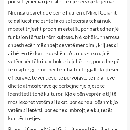
por si frymëmarrje e afërt e një përvoje të jetuar.
Një nga tiparet që e bëjnë figurën e Mikel Gojanit
të dallueshme është fakti se letërsia tek ai nuk
mbetet thjesht prodhim estetik, por bart edhe një
funksion të fuqishëm kujtese. Në kohë kur harresa
shpesh ecën më shpejt se vetë mendimi, krijues si
ai bëhen të domosdoshëm. Ata nuk shkruajnë
vetëm për të krijuar bukuri gjuhësore, por edhe për
të ruajtur gjurmë, për të mbajtur të gjallë kujtesën
e figurave, të vendeve, të përvojave, të ngjarjeve
dhe të atmosferave që përbëjnë një pjesë të
identitetit tonë kulturor. Kjo e bën veprën e tij të
mos lexohet vetëm si tekst, por edhe si dëshmi; jo
vetëm si letërsi, por edhe si mbrojtje e kujtesës
kundër tretjes.
Prandaj figura e Mikel Gojanit mund të shihet me