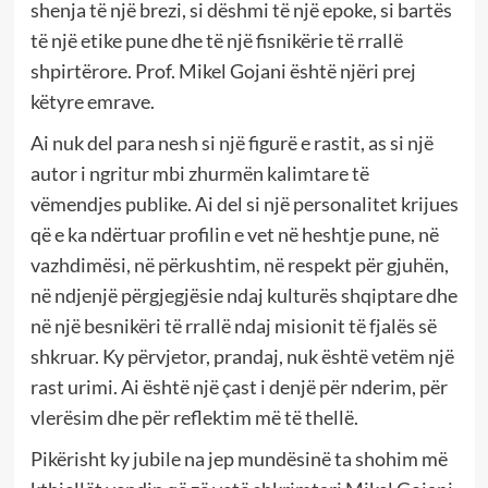
shenja të një brezi, si dëshmi të një epoke, si bartës
të një etike pune dhe të një fisnikërie të rrallë
shpirtërore. Prof. Mikel Gojani është njëri prej
këtyre emrave.
Ai nuk del para nesh si një figurë e rastit, as si një
autor i ngritur mbi zhurmën kalimtare të
vëmendjes publike. Ai del si një personalitet krijues
që e ka ndërtuar profilin e vet në heshtje pune, në
vazhdimësi, në përkushtim, në respekt për gjuhën,
në ndjenjë përgjegjësie ndaj kulturës shqiptare dhe
në një besnikëri të rrallë ndaj misionit të fjalës së
shkruar. Ky përvjetor, prandaj, nuk është vetëm një
rast urimi. Ai është një çast i denjë për nderim, për
vlerësim dhe për reflektim më të thellë.
Pikërisht ky jubile na jep mundësinë ta shohim më