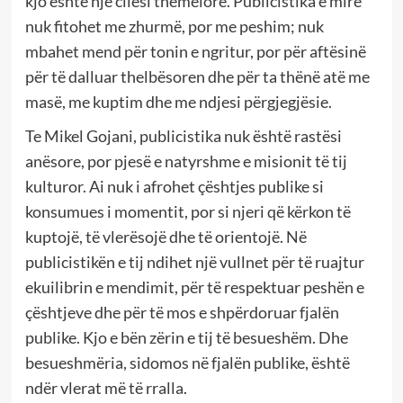
kjo është një cilësi themelore. Publicistika e mirë
nuk fitohet me zhurmë, por me peshim; nuk
mbahet mend për tonin e ngritur, por për aftësinë
për të dalluar thelbësoren dhe për ta thënë atë me
masë, me kuptim dhe me ndjesi përgjegjësie.
Te Mikel Gojani, publicistika nuk është rastësi
anësore, por pjesë e natyrshme e misionit të tij
kulturor. Ai nuk i afrohet çështjes publike si
konsumues i momentit, por si njeri që kërkon të
kuptojë, të vlerësojë dhe të orientojë. Në
publicistikën e tij ndihet një vullnet për të ruajtur
ekuilibrin e mendimit, për të respektuar peshën e
çështjeve dhe për të mos e shpërdoruar fjalën
publike. Kjo e bën zërin e tij të besueshëm. Dhe
besueshmëria, sidomos në fjalën publike, është
ndër vlerat më të rralla.