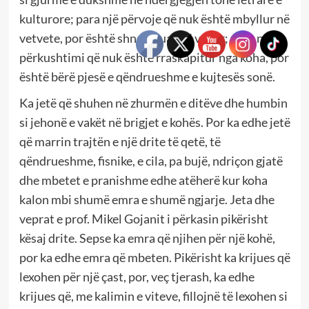
kulturore; para një përvoje që nuk është mbyllur në
vetvete, por është shndërruar në vepër; para një
përkushtimi që nuk është rraskapitur nga koha, por
është bërë pjesë e qëndrueshme e kujtesës sonë.
Ka jetë që shuhen në zhurmën e ditëve dhe humbin
si jehonë e vakët në brigjet e kohës. Por ka edhe jetë
që marrin trajtën e një drite të qetë, të
qëndrueshme, fisnike, e cila, pa bujë, ndriçon gjatë
dhe mbetet e pranishme edhe atëherë kur koha
kalon mbi shumë emra e shumë ngjarje. Jeta dhe
veprat e prof. Mikel Gojanit i përkasin pikërisht
kësaj drite. Sepse ka emra që njihen për një kohë,
por ka edhe emra që mbeten. Pikërisht ka krijues që
lexohen për një çast, por, veç tjerash, ka edhe
krijues që, me kalimin e viteve, fillojnë të lexohen si