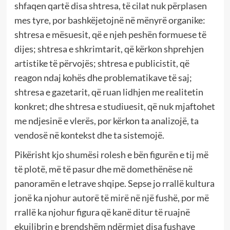
shfaqen qartë disa shtresa, të cilat nuk përplasen
mes tyre, por bashkëjetojnë në mënyrë organike:
shtresa e mësuesit, që e njeh peshën formuese të
dijes; shtresa e shkrimtarit, që kërkon shprehjen
artistike të përvojës; shtresa e publicistit, që
reagon ndaj kohës dhe problematikave të saj;
shtresa e gazetarit, që ruan lidhjen me realitetin
konkret; dhe shtresa e studiuesit, që nuk mjaftohet
me ndjesinë e vlerës, por kërkon ta analizojë, ta
vendosë në kontekst dhe ta sistemojë.
Pikërisht kjo shumësi rolesh e bën figurën e tij më
të plotë, më të pasur dhe më domethënëse në
panoramën e letrave shqipe. Sepse jo rrallë kultura
jonë ka njohur autorë të mirë në një fushë, por më
rrallë ka njohur figura që kanë ditur të ruajnë
ekuilibrin e brendshëm ndërmjet disa fushave