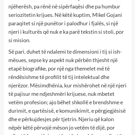
njëherësh, pa rënë në sipërfaqësi dhe pa humbur
seriozitetin krijues. Në këtë kuptim, Mikel Gojani
paraqitet si një punëtor i palodhur i fjalës, si një
njeri i kulturës që nuk e ka parë tekstin si stoli, por
si mision.
Së pari, duhet të ndalemi te dimensioni i tij si ish-
mësues, sepse ky aspekt nuk përbën thjesht një
etapë biografike, por një nga themelet më të
rëndësishme të profilit të tij intelektual dhe
njerëzor. Mësimdhënia, kur mishërohet në një njeri
të pajisur me ndjeshmëri krijuese, nuk mbetet
vetëm profesion; ajo bëhet shkollë e brendshme e
durimit, e qartësisë, e komunikimit, e përgjegjësisë
dhe e përkujdesjes për tjetrin. Njeriu që kalon
nëpër këtë përvojë mëson jo vetëm të dijë, por