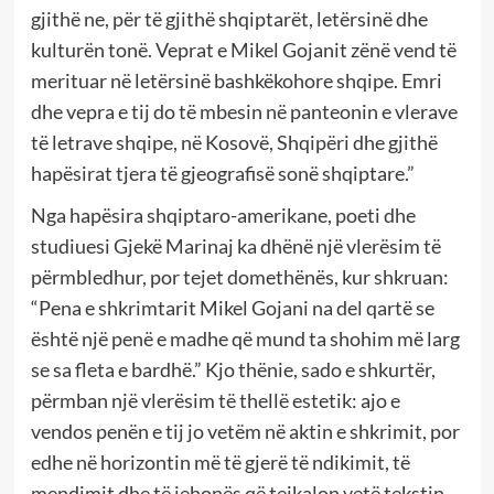
gjithë ne, për të gjithë shqiptarët, letërsinë dhe
kulturën tonë. Veprat e Mikel Gojanit zënë vend të
merituar në letërsinë bashkëkohore shqipe. Emri
dhe vepra e tij do të mbesin në panteonin e vlerave
të letrave shqipe, në Kosovë, Shqipëri dhe gjithë
hapësirat tjera të gjeografisë sonë shqiptare.”
Nga hapësira shqiptaro-amerikane, poeti dhe
studiuesi Gjekë Marinaj ka dhënë një vlerësim të
përmbledhur, por tejet domethënës, kur shkruan:
“Pena e shkrimtarit Mikel Gojani na del qartë se
është një penë e madhe që mund ta shohim më larg
se sa fleta e bardhë.” Kjo thënie, sado e shkurtër,
përmban një vlerësim të thellë estetik: ajo e
vendos penën e tij jo vetëm në aktin e shkrimit, por
edhe në horizontin më të gjerë të ndikimit, të
mendimit dhe të jehonës që tejkalon vetë tekstin.