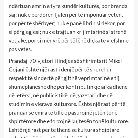
ndërtuan emrin e tyre kundër kulturës, por brenda
saj; nuk e përdorën fjalën për të imponuar veten,
por për të shërbyer; nuk e panë librin si dekor, por
si përgjegjësi; nuk e trajtuan krijimtarinë si strehë
vetjake, por si mënyrë për të lënë diçka të vlefshme
pas vetes.
Prandaj, 70-vjetori i lindjes së shkrimtarit Mikel
Gojani është një rast i denjë për të shprehur
respekt të sinqertë për gjithë veprimtarinë e tij
shumëplanëshe dhe për kontributin që ai ka dhënë
në letërsi, në publicistikë, në gazetari dhe në
studimin e vlerave kulturore. Është një rast për të
pranuar se emra të tillë e pasurojnë jetën tonë
shpirtërore dhe e forcojnë kujtesën tonë kulturore.
Është një rast për të thënë se kultura shqiptare