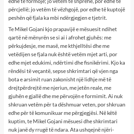
edhe të formojë; jo vetëm të shprehë, por edhe të
përcjellë; jo vetëm të vëzhgojë, por edhe të kuptojë
peshën që fjala ka mbi ndërgjegjen e tjetrit.
Te Mikel Gojani kjo prapavijë e mësuesit ndihet
qartë në mënyrën se si ai i afrohet gjuhës: me
përkujdesje, me masë, me kthjelltësi dhe me
vetëdijen se fjala nuk është vetëm mjet arti, por
edhe mjet edukimi, ndërtimi dhe fisnikërimi. Kjo ka
rëndësi të veçantë, sepse shkrimtari që vjen nga
bota e arsimit ruan zakonisht një lidhje më të
drejtpërdrejtë me njeriun, me jetën reale, me
gjuhën e gjallë dhe me përvojën e formimit. Ai nuk
shkruan vetëm për ta dëshmuar veten, por shkruan
edhe për të komunikuar me përgjegjësi. Në këtë
kuptim, te Mikel Gojani mësuesi dhe shkrimtari
nuk janë dy rrugë të ndara. Ata ushqejnë njëri-