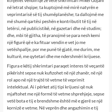
kthjellët vendin që zë vetë shkrimtari Mikel Gojani
në letrat shqipe; ta kuptojmë më mirë natyrën e
veprimtarisë së tij shumëplanëshe; ta dallojmë me
më shumë qartësi peshën e kontributit të tij në
letërsi, në publicistikë, në gazetari dhe në studim;
dhe, mbi të gjitha, të pranojmë se para nesh kemi
një figurë që e ka fituar vendin e vet jo me
vetëshpallje, por me punë të gjatë, me durim, me
kulturë, me qytetari dhe me ndershmëri krijuese.
Figura e këtij shkrimtari paraqet interes të veçantë
pikërisht sepse nuk kufizohet në një zhanër, në një
rol apo në një trajtë të vetme të veprimit
intelektual. Ai i përket atij tipi krijuesi që nuk
mjaftohet me një formë të vetme shprehjeje, sepse
vetë bota e tij e brendshme është më e gjerë se një
kornizë e vetme. Në veprën dhe angazhimin e tij