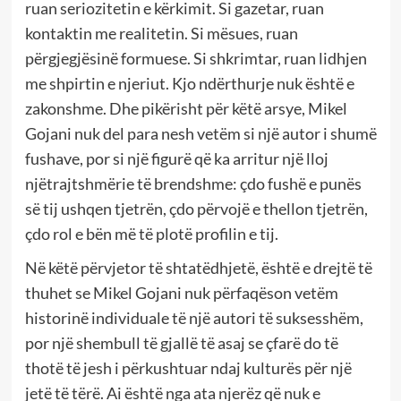
ruan seriozitetin e kërkimit. Si gazetar, ruan
kontaktin me realitetin. Si mësues, ruan
përgjegjësinë formuese. Si shkrimtar, ruan lidhjen
me shpirtin e njeriut. Kjo ndërthurje nuk është e
zakonshme. Dhe pikërisht për këtë arsye, Mikel
Gojani nuk del para nesh vetëm si një autor i shumë
fushave, por si një figurë që ka arritur një lloj
njëtrajtshmërie të brendshme: çdo fushë e punës
së tij ushqen tjetrën, çdo përvojë e thellon tjetrën,
çdo rol e bën më të plotë profilin e tij.
Në këtë përvjetor të shtatëdhjetë, është e drejtë të
thuhet se Mikel Gojani nuk përfaqëson vetëm
historinë individuale të një autori të suksesshëm,
por një shembull të gjallë të asaj se çfarë do të
thotë të jesh i përkushtuar ndaj kulturës për një
jetë të tërë. Ai është nga ata njerëz që nuk e