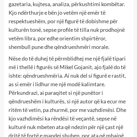
gazetaria, kujtesa, analiza, përkushtimi kombëtar.
Kjo ndërthurje e bën jo vetëm një emër të
respektueshëm, por një figurë të dobishme për
kulturën tonë, sepse profile të tilla nuk prodhojnë
vetëm libra, por edhe orientim shpirtëror,
shembull pune dhe qëndrueshmëri morale.
Nëse do të duhej të përmblidhej me një fjalë tipari
më i thellë i figurës së Mikel Gojanit, ajo fjalë do të
ishte: qëndrueshmëria. Ai nuk del si figurë e rastit,
as si emër i lidhur me një modë kalimtare.
Përkundrazi, ai paraqitet si një punëtor i
qëndrueshëm i kulturës, si një autor që ka ecur me
ritëm të vetin, pa zhurmë, por me vazhdimësi. Dhe
kjo vazhdimësi ka rëndësi të veçantë, sepse në
kulturë nuk mbeten ata që ndezin për një çast një
dritë të fortë e mandej shuhen, por ata që mbajnë