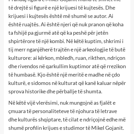
të drejtë si figurë e një krijuesi të kujtesës. Dhe
krijuesi i kujtesës është më shumë se autor. Ai
është ruajtës. Ai është njeri që nuk pranon që koha
ta fshijë pa gjurmë atë që ka peshë për jetën
shpirtërore të një kombi. Në këtë kuptim, shkrimi i
tij merr nganjëherë trajtën e një arkeologjie të butë
kulturore: ai kërkon, mbledh, ruan, rikthen, ndriçon
dhe rivendos në qarkullim kuptimor atë që rrezikon
të humbasë. Kjo është një meritë e madhe në çdo
kulturë, e sidomos në kulturat që kanë kaluar nëpër
sprova historike dhe përballje të shumta.
Në këtë vijë vlerësimi, nuk mungojnë as fjalët e
çmuara të personaliteteve të njohura të letrave
dhe kulturës shqiptare, të cilat e ndriçojnë edhe më
shumë profilin krijues e studimor të Mikel Gojanit.