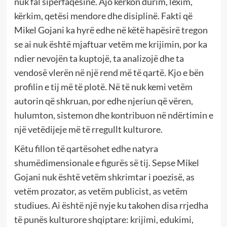
nuk fal sipërfaqësinë. Ajo kërkon durim, lexim,
kërkim, qetësi mendore dhe disiplinë. Fakti që
Mikel Gojani ka hyrë edhe në këtë hapësirë tregon
se ai nuk është mjaftuar vetëm me krijimin, por ka
ndier nevojën ta kuptojë, ta analizojë dhe ta
vendosë vlerën në një rend më të qartë. Kjo e bën
profilin e tij më të plotë. Në të nuk kemi vetëm
autorin që shkruan, por edhe njeriun që vëren,
hulumton, sistemon dhe kontribuon në ndërtimin e
një vetëdijeje më të rregullt kulturore.
Këtu fillon të qartësohet edhe natyra
shumëdimensionale e figurës së tij. Sepse Mikel
Gojani nuk është vetëm shkrimtar i poezisë, as
vetëm prozator, as vetëm publicist, as vetëm
studiues. Ai është një nyje ku takohen disa rrjedha
të punës kulturore shqiptare: krijimi, edukimi,