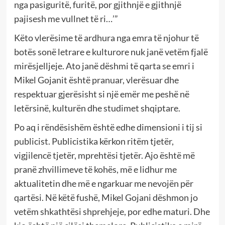
nga pasiguritë, furitë, por gjithnjë e gjithnjë
pajisesh me vullnet të ri…’”
Këto vlerësime të ardhura nga emra të njohur të
botës sonë letrare e kulturore nuk janë vetëm fjalë
mirësjelljeje. Ato janë dëshmi të qarta se emri i
Mikel Gojanit është pranuar, vlerësuar dhe
respektuar gjerësisht si një emër me peshë në
letërsinë, kulturën dhe studimet shqiptare.
Po aq i rëndësishëm është edhe dimensioni i tij si
publicist. Publicistika kërkon ritëm tjetër,
vigjilencë tjetër, mprehtësi tjetër. Ajo është më
pranë zhvillimeve të kohës, më e lidhur me
aktualitetin dhe më e ngarkuar me nevojën për
qartësi. Në këtë fushë, Mikel Gojani dëshmon jo
vetëm shkathtësi shprehjeje, por edhe maturi. Dhe