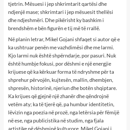
tjetrin. Mësuesi i jep shkrimtarit qartësi dhe
ndjenjë mase; shkrimtari i jep mësuesit thellësi
dhe ndjeshmëri. Dhe pikërisht ky bashkim i
brendshëm e bën figurën e tij më të rrallë.
Në planin letrar, Mikel Gojani shfaqet si autor që e
ka ushtruar penën me vazhdimësi dhe me larmi.
Kjo larmi nuk është shpërndarje, por pasuri. Nuk
është humbje fokusi, por dëshmi e një energjie
krijuese që ka kërkuar forma të ndryshme për ta
shprehur përvojën, kujtesën, mallin, dhembjen,
shpresën, historinë, njeriun dhe botën shqiptare.
Ka krijues që gjejnë një zhanër dhe qëndrojnë
vetëm aty; ka të tjerë që, pa humbur identitetin,
lëvizin nga poezia në prozë, nga letërsia për fëmijë
në ese, nga publicistika në studim, nga fjala
artistike në dëshminë kulturore. Mikel Gojani i