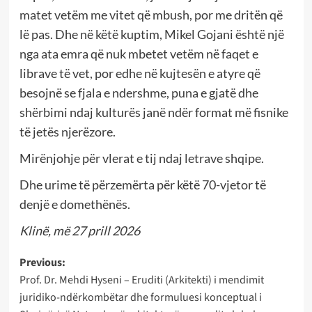
matet vetëm me vitet që mbush, por me dritën që
lë pas. Dhe në këtë kuptim, Mikel Gojani është një
nga ata emra që nuk mbetet vetëm në faqet e
librave të vet, por edhe në kujtesën e atyre që
besojnë se fjala e ndershme, puna e gjatë dhe
shërbimi ndaj kulturës janë ndër format më fisnike
të jetës njerëzore.
Mirënjohje për vlerat e tij ndaj letrave shqipe.
Dhe urime të përzemërta për këtë 70-vjetor të
denjë e domethënës.
Klinë, më 27 prill 2026
Post
Previous:
Prof. Dr. Mehdi Hyseni – Eruditi (Arkitekti) i mendimit
navigation
juridiko-ndërkombëtar dhe formuluesi konceptual i