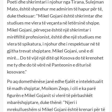
Poeti dhe shkrimtari i njohur nga Tirana, Sulejman
Mato, është shprehur me admirim të hapur për të,
duke theksuar: “Mikel Gojani është shkrimtar dhe
studiues me vlera të veçanta në letërsinë shqipe.
Mikel Gojani, përveçse është një shkrimtar i
mirëfilltë profesionist, është dhe një studiues me
vlera të spikatura, i njohur dhe i respektuar në të
gjitha trevat shqiptare. Mikel Gojani, unë e di
mirë… Do të vijë një ditë që Kosova do të krenohet
me ty dhe do të vërë në Panteonin e diturisë
kosovare.”
Po aq domethënëse janë edhe fjalët e intelektualit
të madh shqiptar, Moikom Zeqo, i cili e ka parë
figurën e Mikel Gojanit si vlerë të përbashkët
mbarëshqiptare, duke thënë: “Njeri i
mrekullueshëm si Mikel Gojani është krenari për të