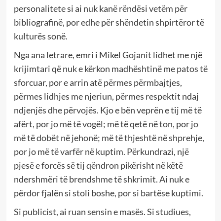
personalitete si ai nuk kanë rëndësi vetëm për
bibliografinë, por edhe për shëndetin shpirtëror të
kulturës sonë.
Nga ana letrare, emri i Mikel Gojanit lidhet me një
krijimtari që nuk e kërkon madhështinë me patos të
sforcuar, por e arrin atë përmes përmbajtjes,
përmes lidhjes me njeriun, përmes respektit ndaj
ndjenjës dhe përvojës. Kjo e bën veprën e tij më të
afërt, por jo më të vogël; më të qetë në ton, por jo
më të dobët në jehonë; më të thjeshtë në shprehje,
por jo më të varfër në kuptim. Përkundrazi, një
pjesë e forcës së tij qëndron pikërisht në këtë
ndershmëri të brendshme të shkrimit. Ai nuk e
përdor fjalën si stoli boshe, por si bartëse kuptimi.
Si publicist, ai ruan sensin e masës. Si studiues,