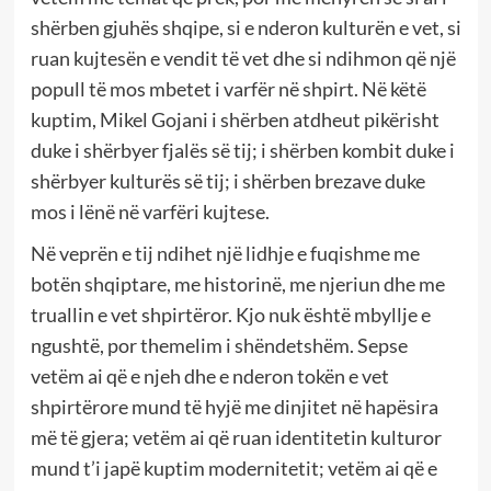
shërben gjuhës shqipe, si e nderon kulturën e vet, si
ruan kujtesën e vendit të vet dhe si ndihmon që një
popull të mos mbetet i varfër në shpirt. Në këtë
kuptim, Mikel Gojani i shërben atdheut pikërisht
duke i shërbyer fjalës së tij; i shërben kombit duke i
shërbyer kulturës së tij; i shërben brezave duke
mos i lënë në varfëri kujtese.
Në veprën e tij ndihet një lidhje e fuqishme me
botën shqiptare, me historinë, me njeriun dhe me
truallin e vet shpirtëror. Kjo nuk është mbyllje e
ngushtë, por themelim i shëndetshëm. Sepse
vetëm ai që e njeh dhe e nderon tokën e vet
shpirtërore mund të hyjë me dinjitet në hapësira
më të gjera; vetëm ai që ruan identitetin kulturor
mund t’i japë kuptim modernitetit; vetëm ai që e