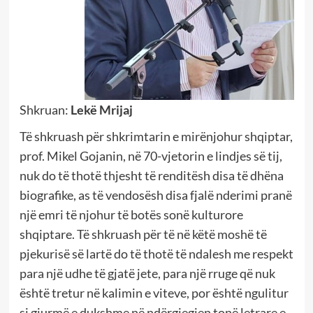
Shkruan:
Lekë Mrijaj
Të shkruash për shkrimtarin e mirënjohur shqiptar,
prof. Mikel Gojanin, në 70-vjetorin e lindjes së tij,
nuk do të thotë thjesht të renditësh disa të dhëna
biografike, as të vendosësh disa fjalë nderimi pranë
një emri të njohur të botës sonë kulturore
shqiptare. Të shkruash për të në këtë moshë të
pjekurisë së lartë do të thotë të ndalesh me respekt
para një udhe të gjatë jete, para një rruge që nuk
është tretur në kalimin e viteve, por është ngulitur
si gjurmë e dukshme në ndërgjegjen tonë letrare e