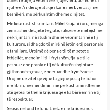
duhet të dijë jo vetëm të krijojë vlera, por edhe t’i
njohë e t’i nderojë ata që i kanë shërbyer asaj me
besnikëri, me përkushtim dhe me dinjitet.
Me këtë rast, shkrimtarit Mikel Gojani i urojmë nga
zemra shëndet, jetë të gjatë, suksese të mëtejshme
në krijimtari, në studim dhe në veprimtarinë e tij
kulturore, si dhe çdo të mirë në jetën e tij personale
e familjare. Urojmë që pena e tij të mbetet e
kthjellët, mendimi i tij i frytshëm, fjala e tij e
peshuar dhe prania e tij në kulturën shqiptare
gjithmonë e çmuar, e nderuar dhe frymëzuese.
Urojmë që vitet që vijnë ta gjejnë po aq të lidhur
me librin, me mendimin, me përkushtimin dhe me
atë qetësi të thellë krijuese që e ka bërë emrin e tij
të respektuar.
Sepse, në fund të fundit, jeta e një krijuesi nuk