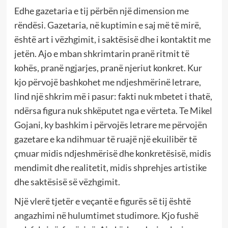
Edhe gazetaria e tij përbën një dimension me
rëndësi. Gazetaria, në kuptimin e saj më të mirë,
është art i vëzhgimit, i saktësisë dhe i kontaktit me
jetën. Ajo e mban shkrimtarin pranë ritmit të
kohës, pranë ngjarjes, pranë njeriut konkret. Kur
kjo përvojë bashkohet me ndjeshmërinë letrare,
lind një shkrim më i pasur: fakti nuk mbetet i thatë,
ndërsa figura nuk shkëputet nga e vërteta. Te Mikel
Gojani, ky bashkim i përvojës letrare me përvojën
gazetare e ka ndihmuar të ruajë një ekuilibër të
çmuar midis ndjeshmërisë dhe konkretësisë, midis
mendimit dhe realitetit, midis shprehjes artistike
dhe saktësisë së vëzhgimit.
Një vlerë tjetër e veçantë e figurës së tij është
angazhimi në hulumtimet studimore. Kjo fushë