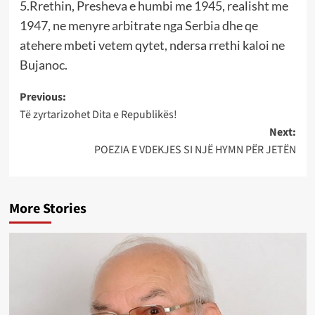
5.Rrethin, Presheva e humbi me 1945, realisht me
1947, ne menyre arbitrate nga Serbia dhe qe
atehere mbeti vetem qytet, ndersa rrethi kaloi ne
Bujanoc.
Post
Previous:
Të zyrtarizohet Dita e Republikës!
navigation
Next:
POEZIA E VDEKJES SI NJË HYMN PËR JETËN
More Stories