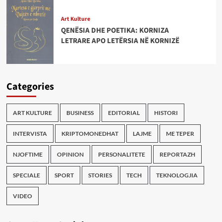
Art Kulture
QENËSIA DHE POETIKA: KORNIZA
LETRARE APO LETËRSIA NË KORNIZË
Categories
ART KULTURE
BUSINESS
EDITORIAL
HISTORI
INTERVISTA
KRIPTOMONEDHAT
LAJME
ME TEPER
NJOFTIME
OPINION
PERSONALITETE
REPORTAZH
SPECIALE
SPORT
STORIES
TECH
TEKNOLOGJIA
VIDEO