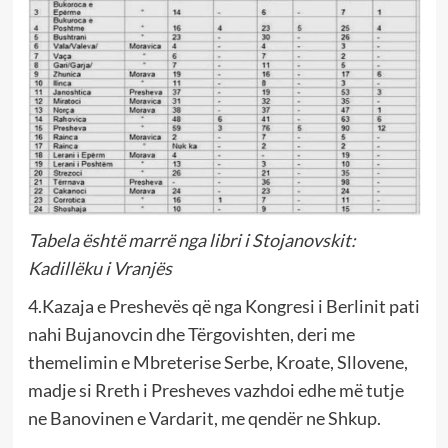
Tabela është marrë nga libri i Stojanovskit:
Kadillëku i Vranjës
4.Kazaja e Preshevës që nga Kongresi i Berlinit pati
nahi Bujanovcin dhe Tërgovishten, deri me
themelimin e Mbreterise Serbe, Kroate, Sllovene,
madje si Rreth i Presheves vazhdoi edhe më tutje
ne Banovinen e Vardarit, me qendër ne Shkup.