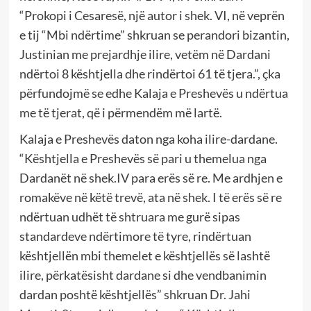
“Prokopi i Cesaresë, një autor i shek. VI, në veprën
e tij “Mbi ndërtime” shkruan se perandori bizantin,
Justinian me prejardhje ilire, vetëm në Dardani
ndërtoi 8 kështjella dhe rindërtoi 61 të tjera.”, çka
përfundojmë se edhe Kalaja e Preshevës u ndërtua
me të tjerat, që i përmendëm më lartë.
Kalaja e Preshevës daton nga koha ilire-dardane.
“Kështjella e Preshevës së pari u themelua nga
Dardanët në shek.IV para erës së re. Me ardhjen e
romakëve në këtë trevë, ata në shek. I të erës së re
ndërtuan udhët të shtruara me gurë sipas
standardeve ndërtimore të tyre, rindërtuan
kështjellën mbi themelet e kështjellës së lashtë
ilire, përkatësisht dardane si dhe vendbanimin
dardan poshtë kështjellës” shkruan Dr. Jahi