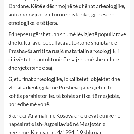
Dardane. Këtë e dëshmojnë të dhënat arkeologjike,
antropologjike, kulturore-historike, gjuhësore,
etnologjike, e të tjera.
Edhepse u gërshetuan shumë lëvizje të popullatave
dhe kulturave, popullata autoktone shqiptare e
Preshevës arriti ta ruajë materialin arkeologjik, i
cili vërteton autoktoninë e saj shumë shekullore
dhe vjetërsinë e saj.
Gjeturinat arkeologjike, lokalitetet, objektet dhe
vlerat arkeologjike në Preshevë janë gjetur të
kohës parahistorike, të kohës antike, të mesjetës,
por edhe më vonë.
Skender Anamali, në Kosova dhe trevat etnike në
hapësirat e ish-Jugosllavisë në Mesjetën e
hershme, Kosova, nr. 4/1994, f. 9 shkruan :