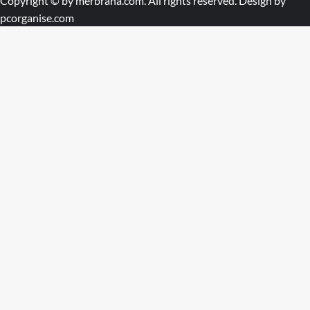
Copyright © by
merbraha.com
. All rights reserved. Design by
pcorganise.com