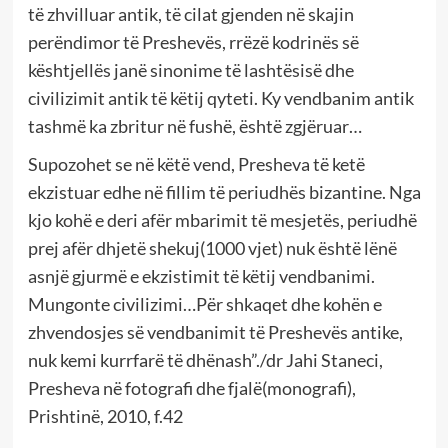
të zhvilluar antik, të cilat gjenden në skajin
perëndimor të Preshevës, rrëzë kodrinës së
kështjellës janë sinonime të lashtësisë dhe
civilizimit antik të këtij qyteti. Ky vendbanim antik
tashmë ka zbritur në fushë, është zgjëruar…
Supozohet se në këtë vend, Presheva të ketë
ekzistuar edhe në fillim të periudhës bizantine. Nga
kjo kohë e deri afër mbarimit të mesjetës, periudhë
prej afër dhjetë shekuj(1000 vjet) nuk është lënë
asnjë gjurmë e ekzistimit të këtij vendbanimi.
Mungonte civilizimi…Për shkaqet dhe kohën e
zhvendosjes së vendbanimit të Preshevës antike,
nuk kemi kurrfarë të dhënash”./dr Jahi Staneci,
Presheva në fotografi dhe fjalë(monografi),
Prishtinë, 2010, f.42