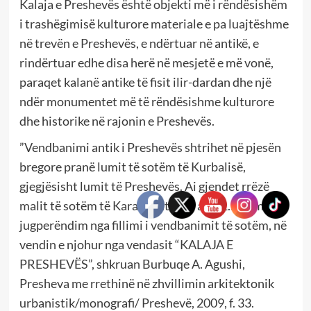
Kalaja e Preshevës është objekti më i rëndësishëm
i trashëgimisë kulturore materiale e pa luajtëshme
në trevën e Preshevës, e ndërtuar në antikë, e
rindërtuar edhe disa herë në mesjetë e më vonë,
paraqet kalanë antike të fisit ilir-dardan dhe një
ndër monumentet më të rëndësishme kulturore
dhe historike në rajonin e Preshevës.
”Vendbanimi antik i Preshevës shtrihet në pjesën
bregore pranë lumit të sotëm të Kurbalisë,
gjegjësisht lumit të Preshevës. Ai gjendet rrëzë
malit të sotëm të Karadakut diku afër 1.500 m në
jugperëndim nga fillimi i vendbanimit të sotëm, në
vendin e njohur nga vendasit “KALAJA E
PRESHEVËS”, shkruan Burbuqe A. Agushi,
Presheva me rrethinë në zhvillimin arkitektonik
urbanistik/monografi/ Preshevë, 2009, f. 33.