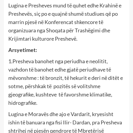
Lugina e Presheves mund të quhet edhe Krahinë e
Preshevës, siç po e quajnë shumë studiues që po
marrin pjesë në Konferencat shkencore të
organizuara nga Shoqata për Trashëgimi dhe
Krijimtari kulturore Preshevë.
Arsyetimet:
1.Presheva banohet nga periudha e neolitit,
vazhdon të banohet edhe gjatë periudhave të
mëvonshme : të bronzit, të hekurit e deri në ditët e
sotme, përshkak të pozitës së volitshme
gjeografike, kushteve të favorshme klimatike,
hidrografike.
Lugina e Moravës dhe ajo e Vardarit, kryesisht
ishin të banuara nga fisi Ilir- Dardan, pra Presheva
shtrihej në pjesën qendrore të Mbretërisë