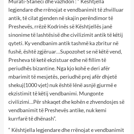
Murati-Staneci dhe vazhdon : “ Kështjella
legjendare dhe rrënojat e vendbanimit të zhvilluar
antik, të cilat gjenden në skajin perëndimor të
Preshevës, rrëzë Kodrinës së Kështjellës janë
sinonime të lashtësisë dhe civilizimit antik të këtij
qyteti. Ky vendbanim antik tashmë ka zbritur në
fushë, është zgjëruar…Supozohet se në këtë vend,
Presheva të ketë ekzistuar edhe në fillim të
periudhës bizantine. Nga kjo kohë e deri afër
mbarimit të mesjetës, periudhë prej afër dhjetë
shekuj(1000 vjet) nuk është lënë asnjë gjurmë e
ekzistimit të këtij vendbanimi. Mungonte
civilizimi…Për shkaqet dhe kohën e zhvendosjes së
vendbanimit të Preshevës antike, nuk kemi
kurrfarë të dhënash”.
“ Kështjella legjendare dhe rrënojat e vendbanimit