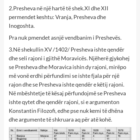
2.Presheva në një hartë të shek.XI dhe XII
permendet keshtu: Vranja, Presheva dhe
Inogoshta.
Pra nuk pmendet asnjë vendbanim i Preshevës.
3.Në shekullin XV /1402/ Presheva ishte qendër
dhe seli rajoni i gjithë Moravicës. Njëherë gjykohej
se Presheva dhe Moravica ishin dy rajoni, mirëpo
më vonë erdhi përfundimi se ishte fjala për një
rajon dhe se Presheva ishte qendër e këtij rajoni.
Në mbështetje të kësaj përfundojmë se Presheva
ishte qytet dhe qendër rajoni, si e argumenton
Konstantin Filozofi, edhe pse nuk kemi të dhëna
dhe argumente të shkruara aq për atë kohë.