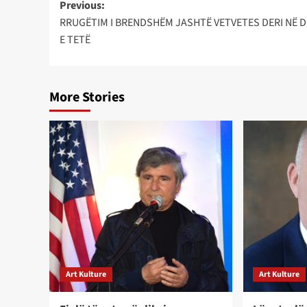
Post
Previous:
RRUGËTIM I BRENDSHËM JASHTË VETVETES DERI NË D
navigation
E TETË
More Stories
Art Kulture
Art Kulture