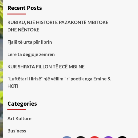
Recent Posts
RUBIKU, NJË HISTORI E PAZAKONTË MBITOKE
DHE NËNTOKE
Fjalë të urta për librin
Lëre ta dëgjojë zemrën
KUR SHPATA FILLON TË ECË MBI NE
”Luftëtari i lirisë” një vëllim i ri poetik nga Emine S.
HOTI
Categories
Art Kulture
Business