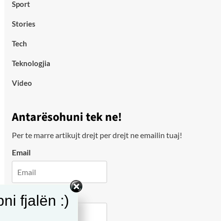
Sport
Stories
Tech
Teknologjia
Video
Antarësohuni tek ne!
Per te marre artikujt drejt per drejt ne emailin tuaj!
Email
City
i fjalën :)