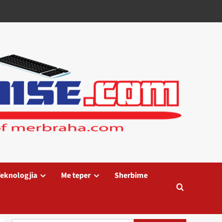
eknologjia
Me teper
Sherbime