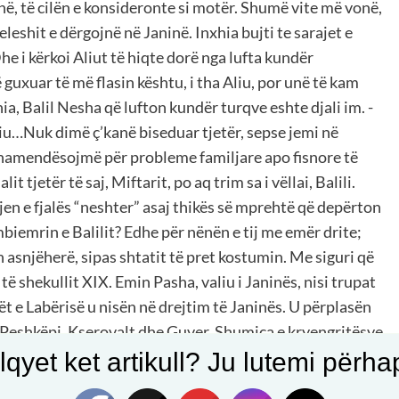
në, të cilën e konsideronte si motër. Shumë vite më vonë,
eshit e dërgojnë në Janinë. Inxhia bujti te sarajet e
 Dhe i kërkoi Aliut të hiqte dorë nga lufta kundër
uxuar të më flasin kështu, i tha Aliu, por unë të kam
ia, Balil Nesha që lufton kundër turqve eshte djali im. -
 Aliu…Nuk dimë ç’kanë biseduar tjetër, sepse jemi në
hamendësojmë për probleme familjare apo fisnore të
t tjetër të saj, Miftarit, po aq trim sa i vëllai, Balili.
jen e fjalës “neshter” asaj thikës së mprehtë që depërton
 mbiemrin e Balilit? Edhe për nënën e tij me emër drite;
n asnjëherë, sipas shtatit të pret kostumin. Me siguri që
të shekullit XIX. Emin Pasha, valiu i Janinës, nisi trupat
ët e Labërisë u nisën në drejtim të Janinës. U përplasën
, Peshkëpi, Kserovalt dhe Guver. Shumica e kryengritësve
e Balil Neshës. “Kuç, Kallarat e Bolenë/ gjithë me Balilë
qyet ket artikull? Ju lutemi përhapn
ë derë” Pikërisht te hani i Kserovaltës, Balili goditet