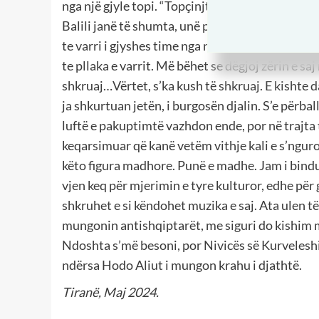
nga një gjyle topi. “Topçinjtë me top ta dhanë/ f
Balili janë të shumta, unë përmenda vetëm njërë
te varri i gjyshes time nga nëna, Trëndafiles. Is
te pllaka e varrit. Më bëhet se dëgjoj zërin e sa
shkruaj…Vërtet, s’ka kush të shkruaj. E kishte daj
ja shkurtuan jetën, i burgosën djalin. S’e përba
luftë e pakuptimtë vazhdon ende, por në trajta
keqarsimuar që kanë vetëm vithje kali e s’nguro
këto figura madhore. Punë e madhe. Jam i bindur
vjen keq për mjerimin e tyre kulturor, edhe për 
shkruhet e si këndohet muzika e saj. Ata ulen të 
mungonin antishqiptarët, me siguri do kishim mb
Ndoshta s’më besoni, por Nivicës së Kurveleshi
ndërsa Hodo Aliut i mungon krahu i djathtë.
Tiranë, Maj 2024.