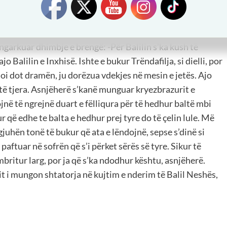
laka të mori fustanë”. Betejat në të cilat ka marrë pjesë
n prej tyre. Kur ndodh të shkoj në vendlindje, ndaloj dhe
hte bijë nga Nivica. I vendos një lule dhe qendroj disa çaste
j ngarkuar dhimbje e brengë: -Për Balilin s’ka kush të
o Balilin e Inxhisë. Ishte e bukur Trëndafilja, si dielli, por
lloi dot dramën, ju dorëzua vdekjes në mesin e jetës. Ajo
 të tjera. Asnjëherë s’kanë munguar kryezbrazurit e
jnë të ngrejnë duart e fëlliqura për të hedhur baltë mbi
 që edhe te balta e hedhur prej tyre do të çelin lule. Më
gjuhën tonë të bukur që ata e lëndojnë, sepse s’dinë si
paftuar në sofrën që s’i përket sërës së tyre. Sikur të
ritur larg, por ja që s’ka ndodhur kështu, asnjëherë.
t i mungon shtatorja në kujtim e nderim të Balil Neshës,