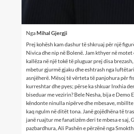
Nga
Mihal Gjergji
Prej kohësh kam dashur të shkruaj për një figurë 
Nivica dhe nip në Bolenë. Jam kthyer në motet e
kallëza në një tokë të pluguar prej disa brezash
mbetur gjurmë gjaku dhe eshtrash nga luftëtari
asnjëherë. Mësoj të vërteta të panjohura për fi
kurreshtar dhe pyes; përse ka shkuar Inxhia deri
biseduar me vezirin? Bele Nesha, bija e Demo E
këndonte ninulla nipërve dhe mbesave, mbillte 
kaq ngulm në ditët tona. Janë gojëdhëna të tras
janë ruajtur me fanatizëm deri te mbesa e saj, 
pazbardhura, Ali Pashën e përzënë nga Smokthi