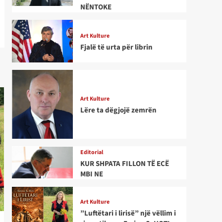
NËNTOKE
Art Kulture
Fjalë të urta për librin
Art Kulture
Lëre ta dëgjojë zemrën
Editorial
KUR SHPATA FILLON TË ECË
MBI NE
Art Kulture
”Luftëtari i lirisë” një vëllim i