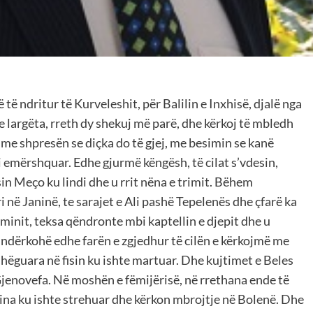
të ndritur të Kurveleshit, për Balilin e Inxhisë, djalë nga
 largëta, rreth dy shekuj më parë, dhe kërkoj të mbledh
, me shpresën se diçka do të gjej, me besimin se kanë
 emërshquar. Edhe gjurmë këngësh, të cilat s’vdesin,
sin Meço ku lindi dhe u rrit nëna e trimit. Bëhem
 në Janinë, te sarajet e Ali pashë Tepelenës dhe çfarë ka
minit, teksa qëndronte mbi kaptellin e djepit dhe u
ndërkohë edhe farën e zgjedhur të cilën e kërkojmë me
hëguara në fisin ku ishte martuar. Dhe kujtimet e Beles
Gjenovefa. Në moshën e fëmijërisë, në rrethana ende të
na ku ishte strehuar dhe kërkon mbrojtje në Bolenë. Dhe