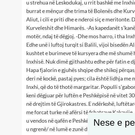
u strehua në Leskodukaj, u rrit bashkë me Inxhi
burrat e mënçur dhe trima të Bolenës dhe Kurvel
Aliut, i cili e priti dhe e nderoi siç e meritonte.
Kurveleshit dhe Himarës. -As kapedanët s’kanë g
motër, ndaj të dëgjoj. -Dhe mos harro, i tha Inxh
Edhe unë i luftoj turqit si Balili, vijoi bisedën
kushtet e burimeve të kursyera dhe më shumë 
Inxhisë. Nuk dimë gjithashtu edhe për fatin e djali
Hapa fjalorin e gjuhës shqipe dhe shikoj përqas
deri në kockë, pastaj pyes; cila është lidhja me
Inxhi, që do të thotë margaritar. Populli s’gabo
keni dëgjuar për luftën e Peshkëpisë në vitet 30 
në drejtim të Gjirokastres. E ndërkohë, luftëtar
me forcat turke në afërsi të fshatrave Kakavije
u vendos në qafën e Peshkëpisë nën udhëheqjen 
Nese e pel
u ngrenë/ në lumë e zunë dyfenë/ mandata derë m