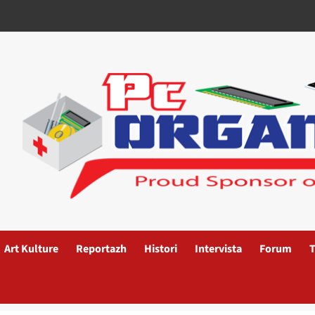
Art Kulture
Reportazh
Histori
Intervista
Forum
T