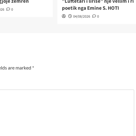
ëgjojë zemrën
”Luftëtari i lirisë” një vëllim i ri
poetik nga Emine S. HOTI
026
0
04/08/2026
0
elds are marked
*