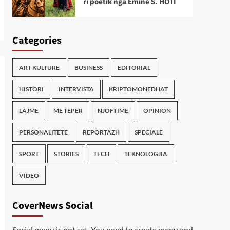
ri poetik nga Emine S. HOTI
Categories
ART KULTURE
BUSINESS
EDITORIAL
HISTORI
INTERVISTA
KRIPTOMONEDHAT
LAJME
ME TEPER
NJOFTIME
OPINION
PERSONALITETE
REPORTAZH
SPECIALE
SPORT
STORIES
TECH
TEKNOLOGJIA
VIDEO
CoverNews Social
Social menu is not set. You need to create menu and