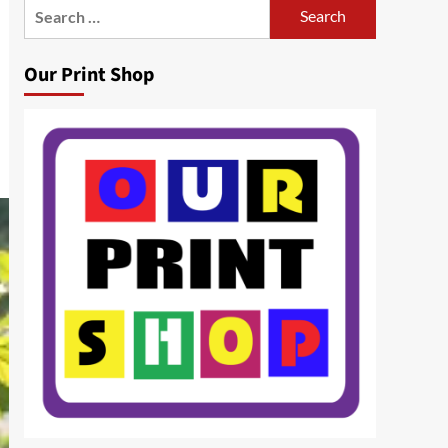
Search
for:
Our Print Shop