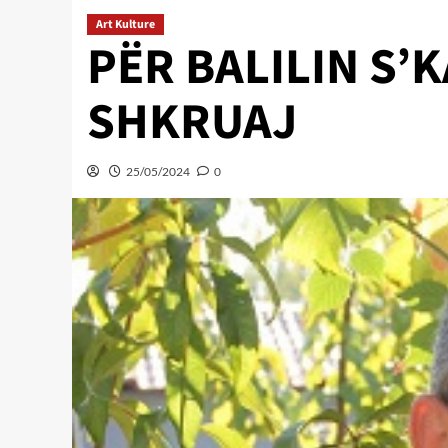
Art Kulture
PËR BALILIN S’
SHKRUAJ
25/05/2024
0