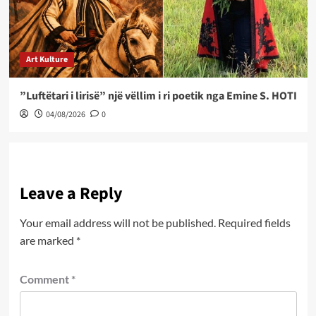
Art Kulture
”Luftëtari i lirisë” një vëllim i ri poetik nga Emine S. HOTI
04/08/2026
0
Leave a Reply
Your email address will not be published.
Required fields
are marked
*
Comment
*