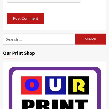
Search
for:
Our Print Shop