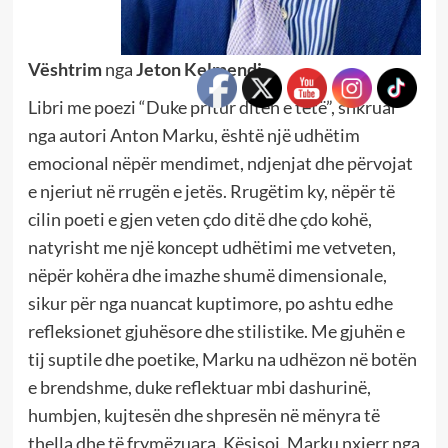
Vështrim
nga
Jeton Kelmendi
Libri me poezi “Duke pritur ditën e tetë”, shkruar
nga autori Anton Marku, është një udhëtim
emocional nëpër mendimet, ndjenjat dhe përvojat
e njeriut në rrugën e jetës. Rrugëtim ky, nëpër të
cilin poeti e gjen veten çdo ditë dhe çdo kohë,
natyrisht me një koncept udhëtimi me vetveten,
nëpër kohëra dhe imazhe shumë dimensionale,
sikur për nga nuancat kuptimore, po ashtu edhe
refleksionet gjuhësore dhe stilistike. Me gjuhën e
tij suptile dhe poetike, Marku na udhëzon në botën
e brendshme, duke reflektuar mbi dashurinë,
humbjen, kujtesën dhe shpresën në mënyra të
thella dhe të frymëzuara. Kësisoj, Marku nxjerr nga