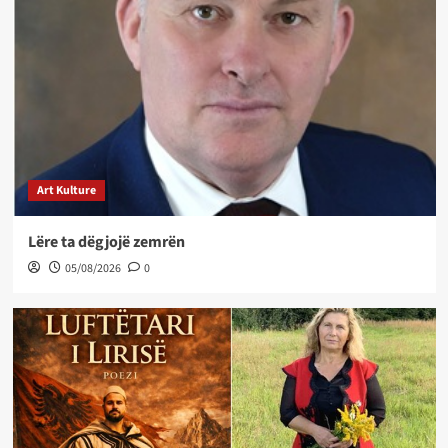
Art Kulture
Lëre ta dëgjojë zemrën
05/08/2026
0