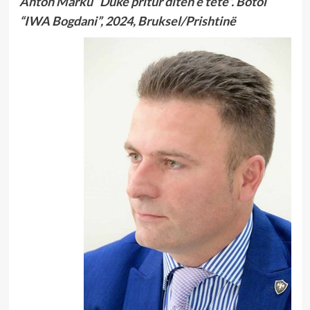
Anton Marku “Duke pritur ditën e tetë”. Botoi
“IWA Bogdani”, 2024, Bruksel/Prishtinë