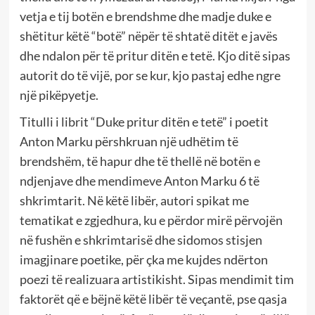
vetja e tij botën e brendshme dhe madje duke e
shëtitur këtë “botë” nëpër të shtatë ditët e javës
dhe ndalon për të pritur ditën e tetë. Kjo ditë sipas
autorit do të vijë, por se kur, kjo pastaj edhe ngre
një pikëpyetje.
Titulli i librit “Duke pritur ditën e tetë” i poetit
Anton Marku përshkruan një udhëtim të
brendshëm, të hapur dhe të thellë në botën e
ndjenjave dhe mendimeve Anton Marku 6 të
shkrimtarit. Në këtë libër, autori spikat me
tematikat e zgjedhura, ku e përdor mirë përvojën
në fushën e shkrimtarisë dhe sidomos stisjen
imagjinare poetike, për çka me kujdes ndërton
poezi të realizuara artistikisht. Sipas mendimit tim
faktorët që e bëjnë këtë libër të veçantë, pse qasja