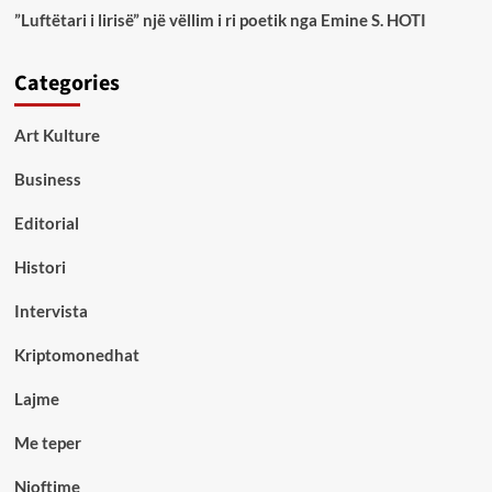
”Luftëtari i lirisë” një vëllim i ri poetik nga Emine S. HOTI
Categories
Art Kulture
Business
Editorial
Histori
Intervista
Kriptomonedhat
Lajme
Me teper
Njoftime