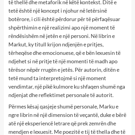
të thellë dhe metaforik në këtë kontekst. Ditë e
tetë është një koncept i njohur në letërsinë
botërore, i cili është përdorur për të përfaqësuar
shpërthimin e një realizimi apo një moment të
rëndësishëm në jetën e një personi. Në librin e
Markut, ky titull krijon ndjenjën e pritjes,
tërheqëse dhe emocionuese, që e bën lexuesin të
ndjehet si në pritje të një momenti të madh apo
tërësor nëpër rrugën e jetës. Për autorin, ditën e
tetë mund ta interpretojmë si një moment
vendimtar, një pikë kulmore ku shfaqen shumë nga
ndjenjat dhe reflektimet personale të autorit.
Përmes kësaj qasjeje shumë personale, Marku e
ngre librin në një dimension të veçantë, duke e bërë
atë një eksperiencë letrare që prek zemrën dhe
mendjen e lexuesit. Me poezitë e tij të thella dhe të