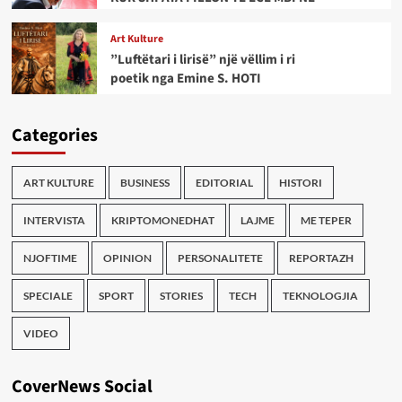
Art Kulture
”Luftëtari i lirisë” një vëllim i ri
poetik nga Emine S. HOTI
Categories
ART KULTURE
BUSINESS
EDITORIAL
HISTORI
INTERVISTA
KRIPTOMONEDHAT
LAJME
ME TEPER
NJOFTIME
OPINION
PERSONALITETE
REPORTAZH
SPECIALE
SPORT
STORIES
TECH
TEKNOLOGJIA
VIDEO
CoverNews Social