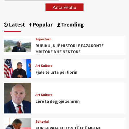
Antarësohu
Latest
Popular
Trending
Reportazh
RUBIKU, NJË HISTORI E PAZAKONTË
MBITOKE DHE NËNTOKE
Art Kulture
Fjalë të urta për librin
Art Kulture
Lëre ta dëgjojë zemrën
Editorial
KUR SHPATA FILLON TË ECË MBI NE