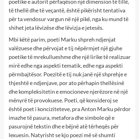
poetike e autorit përfaqëson një dimension të tillë,
të thellë dhe të veçantë, është pikërisht tentativa
për ta vendosur vargun në një pikë, nga ku mund të
shihet jeta lëvizëse dhe lëvizja e jetesës.
Mbi këtë parim, poeti Marku shpreh ndjenjat
valëzuese dhe përvojat e tij nëpërmjet një gjuhe
poetike të mrekullueshme dhe një lirike të realizuar
mirë edhe nga aspekti tematik, edhe nga aspekti
përmbajtësor. Poezitë e tij nuk janë një shprehje e
thjeshtë e ndjenjave, por ato përhapin thellësinë
dhe kompleksitetin e emocioneve njerëzore në një
mënyrë të provokuese. Poeti, që konsideroj se
është poet i konciziteteve, pra Anton Marku përdor
imazhe të pasura, metafora dhe simbole që e
pasurojnë tekstin dhe e bëjnë atë tërheqës për
lexuesin. Natyrisht se kjo poezi më së shumti