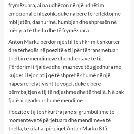
frymëzuara, ai na udhëzon në një udhëtim
emocional e filozofik, duke na bërë të reflektojmë
mbi jetën, dashurinë, humbjen dhe shpresën në
mënyra të thella dhe të frymëzuara.
Anton Marku përdor një stil të shkrimit shkurtër
dhe tërheqës në poezitë e tij për të transmetuar
thelbin e mendimeve dhe ndjenjave të tij.
Përdorimi i fjalëve dhe imazheve të zgjedhura me
kujdes i lejon atij që të shprehë shumë në një
hapësirë relativisht të vogël, duke e bërë
përmbajtjen e tij të ndjeshme dhe të thellë. Në pak
fjalë ai ngarkon shumë mendime.
Poezitë e tij të shkurtra janë si grumbullime të
momenteve të përjetuara dhe mendimeve të
thella, të cilat ai përpiqet Anton Marku 8 t’i