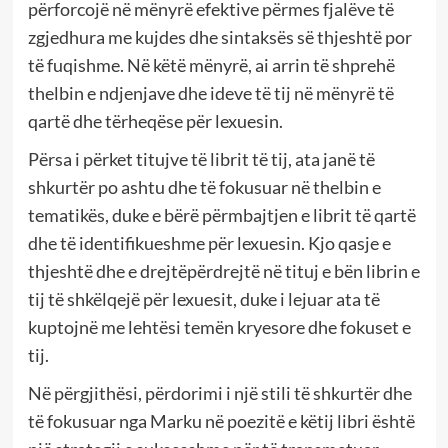
përforcojë në mënyrë efektive përmes fjalëve të
zgjedhura me kujdes dhe sintaksës së thjeshtë por
të fuqishme. Në këtë mënyrë, ai arrin të shprehë
thelbin e ndjenjave dhe ideve të tij në mënyrë të
qartë dhe tërheqëse për lexuesin.
Përsa i përket titujve të librit të tij, ata janë të
shkurtër po ashtu dhe të fokusuar në thelbin e
tematikës, duke e bërë përmbajtjen e librit të qartë
dhe të identifikueshme për lexuesin. Kjo qasje e
thjeshtë dhe e drejtëpërdrejtë në tituj e bën librin e
tij të shkëlqejë për lexuesit, duke i lejuar ata të
kuptojnë me lehtësi temën kryesore dhe fokuset e
tij.
Në përgjithësi, përdorimi i një stili të shkurtër dhe
të fokusuar nga Marku në poezitë e këtij libri është