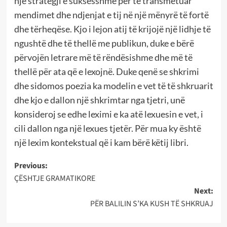
një strategji e suksesshme për të transmetuar
mendimet dhe ndjenjat e tij në një mënyrë të fortë
dhe tërheqëse. Kjo i lejon atij të krijojë një lidhje të
ngushtë dhe të thellë me publikun, duke e bërë
përvojën letrare më të rëndësishme dhe më të
thellë për ata që e lexojnë. Duke qenë se shkrimi
dhe sidomos poezia ka modelin e vet të të shkruarit
dhe kjo e dallon një shkrimtar nga tjetri, unë
konsideroj se edhe leximi e ka atë lexuesin e vet, i
cili dallon nga një lexues tjetër. Për mua ky është
një lexim kontekstual që i kam bërë këtij libri.
Post
Previous:
ÇËSHTJE GRAMATIKORE
navigation
Next:
PËR BALILIN S’KA KUSH TË SHKRUAJ