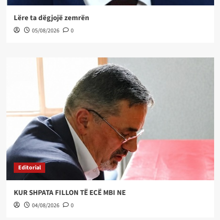
Lëre ta dëgjojë zemrën
05/08/2026
0
Editorial
KUR SHPATA FILLON TË ECË MBI NE
04/08/2026
0