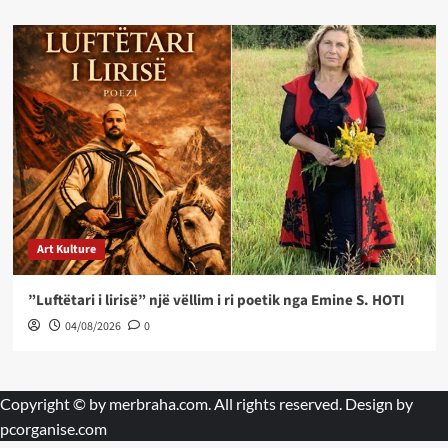
Art Kulture
”Luftëtari i lirisë” një vëllim i ri poetik nga Emine S. HOTI
04/08/2026
0
Copyright © by
merbraha.com
. All rights reserved. Design by
pcorganise.com