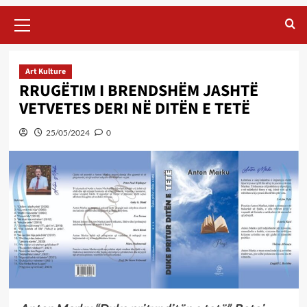
Primary
Menu
Art Kulture
RRUGËTIM I BRENDSHËM JASHTË
VETVETES DERI NË DITËN E TETË
25/05/2024
0