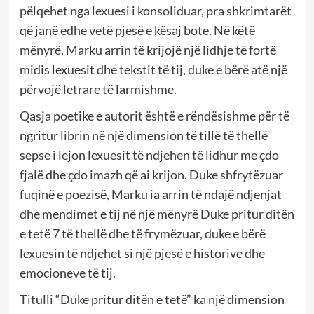
pëlqehet nga lexuesi i konsoliduar, pra shkrimtarët
që janë edhe vetë pjesë e kësaj bote. Në këtë
mënyrë, Marku arrin të krijojë një lidhje të fortë
midis lexuesit dhe tekstit të tij, duke e bërë atë një
përvojë letrare të larmishme.
Qasja poetike e autorit është e rëndësishme për të
ngritur librin në një dimension të tillë të thellë
sepse i lejon lexuesit të ndjehen të lidhur me çdo
fjalë dhe çdo imazh që ai krijon. Duke shfrytëzuar
fuqinë e poezisë, Marku ia arrin të ndajë ndjenjat
dhe mendimet e tij në një mënyrë Duke pritur ditën
e tetë 7 të thellë dhe të frymëzuar, duke e bërë
lexuesin të ndjehet si një pjesë e historive dhe
emocioneve të tij.
Titulli “Duke pritur ditën e tetë” ka një dimension