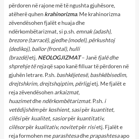
përdoren në rajone më të ngushta gjuhësore,
atëherë quhen
krahinorizma
. Me krahinorizma
zëvendësohen fjalët e huaja dhe
ndërkombëtarizmat, si p.sh.
emnak (adash),
brezore (tarracë), gjedhe (model), përkushtoj
(dedikoj), ballor (frontal), hulli
(brazdë)
etj.
NEOLOGJIZMAT
– Janë
fjalë dhe
shprehje të reja
që sapo kanë filluar të përdoren në
gjuhën letrare. P.sh.
bashkëjetesë, bashkëbisedim,
drejtshkrim, drejtshqiptim, përligj
etj. Me fjalët e
reja zëvendësohen
arkaizmat,
huazimet
dhe
ndërkombëtarizmat
. P.sh.
i
vetëdijshëm
për
koshient, sasi
për
kuantitet,
cilësi
për
kualitet, sasior
për
kuantitativ,
cilësor
për
kualitativ, novitet
për
risi
etj. Fjalët e
reja formohen me
parashtesa
dhe
prapashtesa
apo