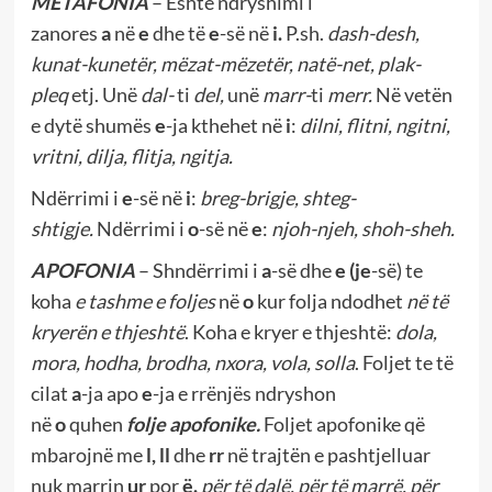
METAFONIA
– Është ndryshimi i
zanores
a
në
e
dhe të
e
-së në
i.
P.sh.
dash-desh,
kunat-kunetër, mëzat-mëzetër, natë-net, plak-
pleq
etj. Unë
dal-
ti
del,
unë
marr-
ti
merr.
Në vetën
e dytë shumës
e
-ja kthehet në
i
:
dilni, flitni, ngitni,
vritni, dilja, flitja, ngitja.
Ndërrimi i
e
-së në
i
:
breg-brigje, shteg-
shtigje.
Ndërrimi i
o
-së në
e
:
njoh-njeh, shoh-sheh.
APOFONIA
– Shndërrimi i
a
-së dhe
e (je
-së) te
koha
e tashme e foljes
në
o
kur folja ndodhet
në të
kryerën e thjeshtë
.
Koha e kryer e thjeshtë:
dola,
mora, hodha, brodha, nxora, vola, solla
. Foljet te të
cilat
a
-ja apo
e
-ja e rrënjës ndryshon
në
o
quhen
folje apofonike.
Foljet apofonike që
mbarojnë me
l, ll
dhe
rr
në trajtën e pashtjelluar
nuk marrin
ur
por
ë.
për të dalë, për të marrë, për