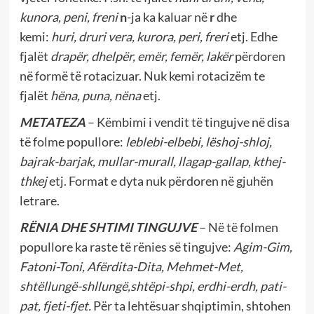
kunora, peni, freni
n
-ja ka kaluar në
r
dhe
kemi:
huri, druri vera, kurora, peri, freri
etj. Edhe
fjalët
drapër, dhelpër, emër, femër, lakër
përdoren
në formë të rotacizuar. Nuk kemi rotacizëm te
fjalët
hëna, puna, nëna
etj.
METATEZA
– Këmbimi i vendit të tingujve në disa
të folme popullore:
leblebi-elbebi, lëshoj-shloj,
bajrak-barjak, mullar-murall, llagap-gallap, kthej-
thkej
etj. Format e dyta nuk përdoren në gjuhën
letrare.
RËNIA DHE SHTIMI TINGUJVE
– Në të folmen
popullore ka raste të rënies së tingujve:
Agim-Gim,
Fatoni-Toni, Afërdita-Dita, Mehmet-Met,
shtëllungë-shllungë,shtëpi-shpi, erdhi-erdh, pati-
pat, fjeti-fjet.
Për ta lehtësuar shqiptimin, shtohen