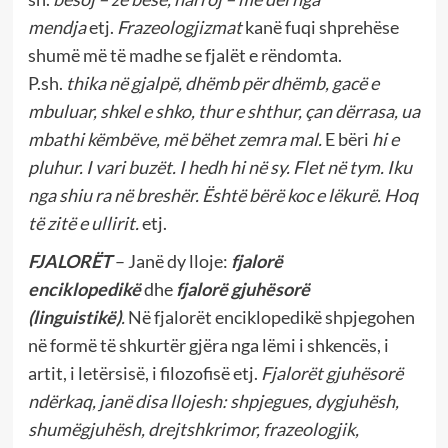
mendja
etj.
Frazeologjizmat
kanë fuqi shprehëse
shumë më të madhe se fjalët e rëndomta.
P.sh.
thika në gjalpë, dhëmb për dhëmb, gacë e
mbuluar, shkel e shko, thur e shthur, çan dërrasa, ua
mbathi këmbëve, më bëhet zemra mal.
E bëri
hi e
pluhur. I vari buzët. I hedh hi në sy. Flet në tym. Iku
nga shiu ra në breshër.
Është bërë koc e lëkurë.
Hoq
të zitë e ullirit.
etj.
FJALORËT
– Janë dy lloje:
fjalorë
enciklopedikë
dhe
fjalorë gjuhësorë
(linguistikë)
.
Në fjalorët enciklopedikë shpjegohen
në formë të shkurtër gjëra nga lëmi i shkencës, i
artit, i letërsisë, i filozofisë etj.
Fjalorët gjuhësorë
ndërkaq, janë disa llojesh: shpjegues, dygjuhësh,
shumëgjuhësh, drejtshkrimor, frazeologjik,