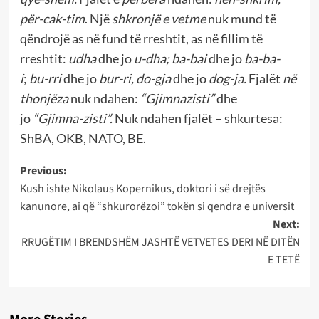
për-cak-tim
. Një
shkronjë e vetme
nuk mund të
qëndrojë as në fund të rreshtit, as në fillim të
rreshtit:
udha
dhe jo
u-dha; ba-bai
dhe jo
ba-ba-
i
;
bu-rri
dhe jo
bur-ri, do-gja
dhe jo
dog-ja.
Fjalët
në
thonjëza
nuk ndahen:
“Gjimnazisti”
dhe
jo
“Gjimna-zisti”.
Nuk ndahen fjalët – shkurtesa:
ShBA, OKB, NATO, BE.
Post
Previous:
Kush ishte Nikolaus Kopernikus, doktori i së drejtës
navigation
kanunore, ai që “shkurorëzoi” tokën si qendra e universit
Next:
RRUGËTIM I BRENDSHËM JASHTË VETVETES DERI NË DITËN
E TETË