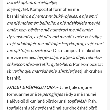
botë+kuptim, mirë+sjellje,
krye+qytet.
Kompozitat formohen me
bashkimin:
e dy
emrave: bukë+pjekës; e një emri
me një mbiemër: belhollë; e një ndajfoljeje me një
emër: keq+bërës; e një numërori me një emër:
dy+anshmëri; e një përemri me një emër: vet+dije;
e një ndajfoljeje me një folje: keq+kuptoj; e një emri
me një folje: buzë+qesh.
Disa kompozita shkruhen
me vizë në mes:
hyrje-dalje, vajtje-ardhje, tekniko-
shkencor, ideo-estetik; qytet-hero.
Por, kompozitat
si:
verilindje, marrëdhënie, shitblerje
etj. shkruhen
bashkë.
FJALËT E PËRNGJITURA
– Janë fjalë që janë
formuar me anë të
përngjitjes
së dy a më shumë
fjalëve që dikur janë përdorur si
togfjalësh.
P.sh.
togfjalëshi
atë herë
është ngjitur dhe është bërë