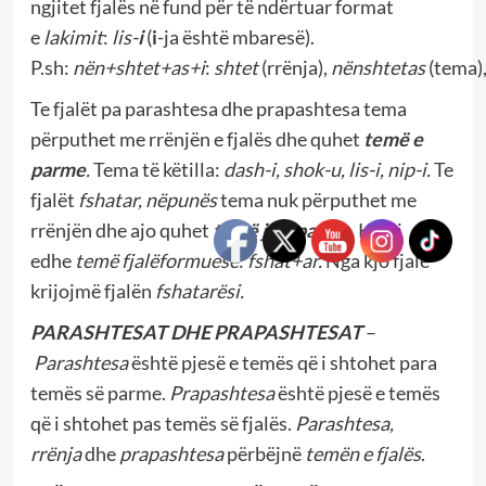
ngjitet fjalës në fund për të ndërtuar format
e
lakimit
:
lis-
i
(
i
-ja është mbaresë).
P.sh:
nën+shtet+as+i
:
shtet
(rrënja),
nënshtetas
(tema)
Te fjalët pa parashtesa dhe prapashtesa tema
përputhet me rrënjën e fjalës dhe quhet
temë e
parme
.
Tema të këtilla:
dash-i, shok-u, lis-i, nip-i.
Te
fjalët
fshatar, nëpunës
tema nuk përputhet me
rrënjën dhe ajo quhet
temë jo e parme
.
Kemi
edhe
temë fjalëformuese
:
fshat+ar.
Nga kjo fjalë
krijojmë fjalën
fshatarësi.
PARASHTESAT DHE PRAPASHTESAT
–
Parashtesa
është pjesë e temës që i shtohet para
temës së parme.
Prapashtesa
është pjesë e temës
që i shtohet pas temës së fjalës.
Parashtesa,
rrënja
dhe
prapashtesa
përbëjnë
temën e fjalës
.