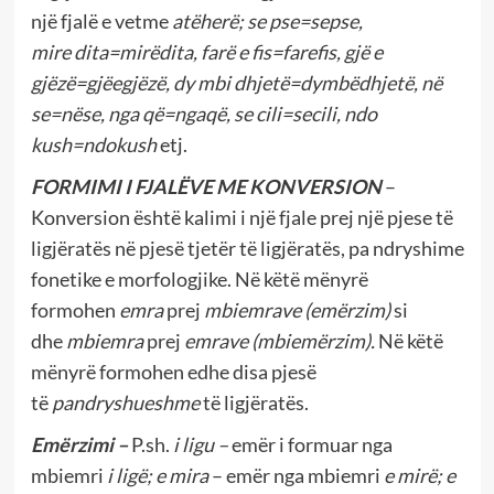
një fjalë e vetme
atëherë; se pse=sepse,
mire
dita=mirëdita, farë e fis=farefis, gjë e
gjëzë=gjëegjëzë, dy mbi dhjetë=dymbëdhjetë, në
se=nëse, nga që=ngaqë, se cili=secili, ndo
kush=ndokush
etj.
FORMIMI I FJALËVE ME KONVERSION
–
Konversion është kalimi i një fjale prej një pjese të
ligjëratës në pjesë tjetër të ligjëratës, pa ndryshime
fonetike e morfologjike. Në këtë mënyrë
formohen
emra
prej
mbiemrave
(emërzim)
si
dhe
mbiemra
prej
emrave (mbiemërzim).
Në këtë
mënyrë formohen edhe disa pjesë
të
pandryshueshme
të ligjëratës.
Emërzimi –
P.sh.
i ligu –
emër i formuar nga
mbiemri
i ligë; e mira
– emër nga mbiemri
e mirë; e