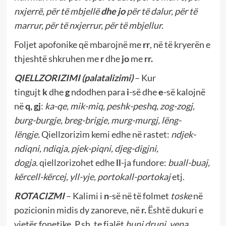
nxjerrë, për të mbjellë
dhe jo
për të dalur, për të
marrur, për të nxjerrur, për të mbjellur.
Foljet apofonike që mbarojnë me
rr
, në të kryerën e
thjeshtë shkruhen me
r
dhe
jo
me
rr.
QIELLZORIZIMI
(palatalizimi)
– Kur
tingujt
k
dhe
g
ndodhen para
i
-së
dhe
e
-së kalojnë
në
q, gj
:
ka-qe, mik-miq, peshk-peshq, zog-zogj,
burg-burgje, breg-brigje, murg-murgj, lëng-
lëngje.
Qiellzorizim kemi edhe në rastet:
ndjek-
ndiqni, ndiqja, pjek-piqni, djeg-digjni,
dogja.
qiellzorizohet edhe
ll
-ja fundore:
buall-buaj,
kërcell-kërcej, yll-yje, portokall-portokaj
etj.
ROTACIZMI
– Kalimi i
n
-së në të folmet
toske
në
pozicionin midis dy zanoreve, në
r.
Është dukuri e
vjetër fonetike. P.sh. te fjalët
huni druni, vena,