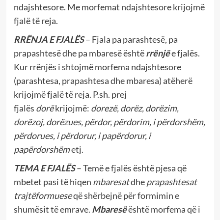
ndajshtesore. Me morfemat ndajshtesore krijojmë
fjalë të reja.
RRËNJA E FJALËS
– Fjala pa parashtesë, pa
prapashtesë dhe pa mbaresë është
rrënjë
e fjalës.
Kur rrënjës i shtojmë morfema ndajshtesore
(parashtesa, prapashtesa dhe mbaresa) atëherë
krijojmë fjalë të reja. P.sh. prej
fjalës
dorë
krijojmë:
dorezë, dorëz, dorëzim,
dorëzoj, dorëzues, përdor, përdorim, i përdorshëm,
përdorues, i përdorur, i papërdorur, i
papërdorshëm
etj.
TEMA E FJALËS
– Temë e fjalës është pjesa që
mbetet pasi të hiqen
mbaresat
dhe
prapashtesat
trajtëformuese
që shërbejnë për formimin e
shumësit të emrave.
Mbaresë
është morfema që i