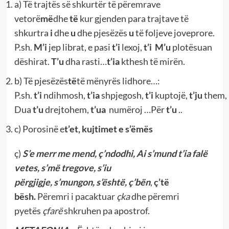
a) Të trajtës së shkurtër të përemrave
vetorë
më
dhe
të
kur gjenden para trajtave të
shkurtra
i
dhe
u
dhe pjesëzës
u
të foljeve joveprore.
P.sh.
M’i
jep librat, e pasi
t’i
lexoj,
t’i
M’u
plotësuan
dëshirat.
T’u
dha rasti…
t’ia
kthesh të mirën.
b) Të pjesëzës
të
të mënyrës lidhore…:
P.sh.
t’i
ndihmosh,
t’ia
shpjegosh,
t’i
kuptojë,
t’ju
them,
Dua
t’u
drejtohem,
t’ua
numëroj …Për
t’u
..
c) Porosinë e
t’et, kujtimet e s’ëmës
ç)
S’e merr me mend, ç’ndodhi, Ai s’mund t’ia falë
vetes, s’më tregove, s’iu
përgjigje,
s’mungon,
s’është,
ç’bën
,
ç’të
bësh.
Përemri i pacaktuar
çka
dhe përemri
pyetës
çfarë
shkruhen pa apostrof.