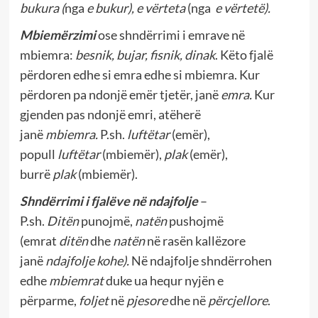
bukura (
nga
e bukur), e vërteta
(nga
e vërtetë).
Mbiemërzimi
ose shndërrimi i emrave në
mbiemra:
besnik, bujar, fisnik, dinak
. Këto fjalë
përdoren edhe si emra edhe si mbiemra. Kur
përdoren pa ndonjë emër tjetër, janë
emra.
Kur
gjenden pas ndonjë emri, atëherë
janë
mbiemra.
P.sh.
luftëtar
(emër),
popull
luftëtar
(mbiemër),
plak
(emër),
burrë
plak
(mbiemër).
Shndërrimi i fjalëve në ndajfolje
–
P.sh.
Ditën
punojmë,
natën
pushojmë
(emrat
ditën
dhe
natën
në rasën kallëzore
janë
ndajfolje kohe).
Në ndajfolje shndërrohen
edhe
mbiemrat
duke ua hequr nyjën e
përparme,
foljet
në
pjesore
dhe në
përcjellore
.