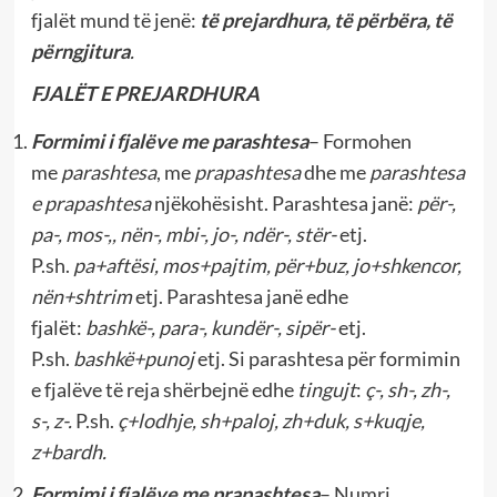
fjalët mund të jenë:
të prejardhura, të përbëra, të
përngjitura
.
FJALËT E PREJARDHURA
Formimi i fjalëve me parashtesa
– Formohen
me
parashtesa
, me
prapashtesa
dhe me
parashtesa
e prapashtesa
njëkohësisht. Parashtesa janë:
për-,
pa-, mos-,, nën-, mbi-, jo-, ndër-, stër-
etj.
P.sh.
pa+aftësi, mos+pajtim, për+buz, jo+shkencor,
nën+shtrim
etj. Parashtesa janë edhe
fjalët:
bashkë-, para-, kundër-, sipër-
etj.
P.sh.
bashkë+punoj
etj. Si parashtesa për formimin
e fjalëve të reja shërbejnë edhe
tingujt
:
ç-, sh-, zh-,
s-, z-.
P.sh.
ç+lodhje, sh+paloj, zh+duk, s+kuqje,
z+bardh.
Formimi i fjalëve me prapashtesa
– Numri