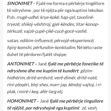
SINONIMET
– Fjalë me forma e përbërje tingëllore
të ndryshme , por të njëjta për nga kuptimi leksikor.
P.sh.
rrugë-udhë; krye-kokë; hap-çel; tavolinë-
tryezë; shikoj-vështroj; gjel-këndes; litar-konop-
tërkuzë; vajzë-çupë-çikë-cucë-gocë-vashë.
vatan, ndikim-influencë, përvojë-eksperiencë,
fqinj-komshi, përfundim-konkludim
. Në këto raste
duhet të përdoren fjalët shqipe.
ANTONIMET
–
Janë
fjalë me përbërje fonetike të
ndryshme dhe me kuptim të kundërt
:
gëzim-
hidhërim,
dritë-errësirë, verë-dimër, dritë-natë,
rini-pleqëri, blej-shes, marr-jap, këndoj-vajtoj, i ri-
plak, i mirë-i keq, afër-larg etj.
HOMONIMET
– Janë
fjalë me përbërje tingullore
të njëjtë, por ndryshojnë nga kuptimi
:
zë, vesh,