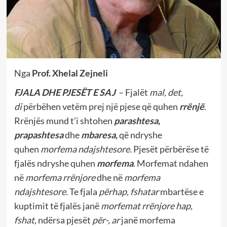
Nga
Prof. Xhelal Zejneli
FJALA DHE PJESËT E SAJ
– Fjalët
mal, det,
di
përbëhen vetëm prej një pjese që quhen
rrënjë
.
Rrënjës mund t’i shtohen
parashtesa,
prapashtesa
dhe
mbaresa,
që ndryshe
quhen
morfema ndajshtesore.
Pjesët përbërëse të
fjalës ndryshe quhen
morfema
. Morfemat ndahen
në
morfema rrënjore
dhe në
morfema
ndajshtesore.
Te fjala
përhap, fshatar
mbartëse e
kuptimit të fjalës janë
morfemat
rrënjore
hap,
fshat,
ndërsa pjesët
për-, ar
janë morfema