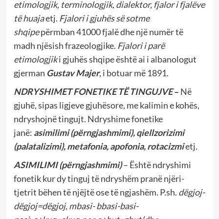
etimologjik, terminologjik, dialektor, fjalor i fjalëve
të huaja
etj.
Fjalori i gjuhës së sotme
shqipe
përmban 41000 fjalë dhe një numër të
madh njësish frazeologjike.
Fjalori i parë
etimologjik
i gjuhës shqipe është ai i albanologut
gjerman
Gustav Majer
, i botuar më 1891.
NDRYSHIMET FONETIKE
TË TINGUJVE
–
Në
gjuhë, sipas ligjeve gjuhësore, me kalimin e kohës,
ndryshojnë tingujt. Ndryshime fonetike
janë:
asimilimi (përngjashmimi), qiellzorizimi
(palatalizimi), metafonia, apofonia, rotacizmi
etj.
ASIMILIMI (përngjashmimi)
– Është ndryshimi
fonetik kur dy tinguj të ndryshëm pranë njëri-
tjetrit bëhen të njëjtë ose të ngjashëm. P.sh.
dëgjoj-
dëgjoj=dëgjoj
,
mbasi- bbasi-basi-