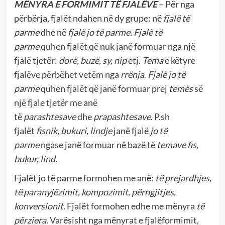
MËNYRA E FORMIMIT TË FJALËVE
– Për nga
përbërja, fjalët ndahen në dy grupe: në
fjalë të
parme
dhe në
fjalë jo të parme. Fjalë
të
parme
quhen fjalët që nuk janë formuar nga një
fjalë tjetër:
dorë, buzë, sy, nip
etj.
Tema
e këtyre
fjalëve përbëhet vetëm nga
rrënja
.
Fjalë jo të
parme
quhen fjalët që janë formuar prej
temës
së
një fjale tjetër me anë
të
parashtesave
dhe
prapashtesave
. P.sh
fjalët
fisnik, bukuri, lindje
janë fjalë
jo të
parme
ngase janë formuar në bazë të
temave fis,
bukur, lind.
Fjalët jo të parme formohen me anë:
të prejardhjes,
të paranyjëzimit, kompozimit, përngjitjes,
konversionit.
Fjalët formohen edhe
me mënyra
të
përziera.
Varësisht nga mënyrat e fjalëformimit,