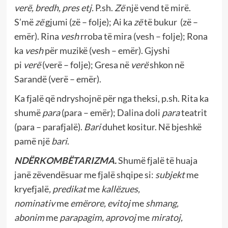
verë, bredh, pres etj.
P.sh.
Zë
një vend të mirë.
S’më
zë
gjumi (zë – folje); Ai ka
zë
të bukur (zë –
emër). Rina
vesh
rroba të mira (vesh – folje); Rona
ka
vesh
për muzikë (vesh – emër). Gjyshi
pi
verë
(verë – folje); Gresa në
verë
shkon në
Sarandë (verë – emër).
Ka fjalë që ndryshojnë për nga theksi, p.sh. Rita ka
shumë
para
(para – emër); Dalina doli
para
teatrit
(para – parafjalë).
Bari
duhet kositur. Në bjeshkë
pamë një
bari
.
NDËRKOMBËTARIZMA.
Shumë fjalë të huaja
janë zëvendësuar me fjalë shqipe si:
subjekt
me
kryefjalë
, predikat
me
kallëzues,
nominativ
me
emërore, evitoj
me
shmang,
abonim
me
parapagim, aprovoj
me
miratoj,