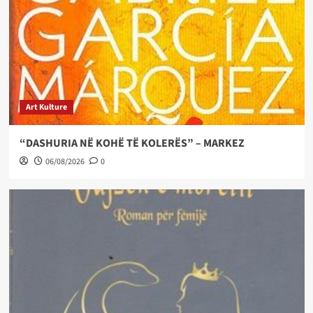
Art Kulture
“DASHURIA NË KOHË TË KOLERËS” – MARKEZ
06/08/2026
0