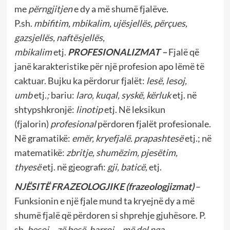
me
përngjitjen
e dy a më shumë fjalëve.
P.sh.
mbifitim, mbikalim, ujësjellës, përçues,
gazsjellës, naftësjellës,
mbikalim
etj.
PROFESIONALIZMAT –
Fjalë që
janë karakteristike për një profesion apo lëmë të
caktuar. Bujku ka përdorur fjalët:
lesë, lesoj,
umb
etj.
;
bariu:
laro, kuqal, syskë, kërluk
etj. në
shtypshkronjë:
linotip
etj. Në leksikun
(fjalorin)
profesional
përdoren fjalët profesionale.
Në gramatikë:
emër, kryefjalë. prapashtesë
etj.; në
matematikë:
zbritje, shumëzim, pjesëtim,
thyesë
etj. në gjeografi:
gji, baticë,
etj.
NJËSITË FRAZEOLOGJIKE
(frazeologjizmat)
–
Funksionin e një fjale mund ta kryejnë dy a më
shumë fjalë që përdoren si shprehje gjuhësore. P.
sh.
besoj – zë besë, harroj – më del nga