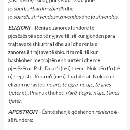
pasi
;
s+kuq=skuq,
por
s+but=zbut
(dhe
jo
sbut
),
s+bardh=zbardh
dhe
jo
sbardh,
sh+vendos= zhvendos
dhe jo
shvendos.
ELIZIONI
– Rënia e zanores fundore të
pjesëzës
të
apo të nyjave
të,
së
kur gjenden para
trajtave të shkurtra
i
dhe
u
si dhe rënia e
zanores
ë
trajtave të shkurtra
më, të
kur
bashkohen me trajtën e shkurtër
i
dhe me
pjesëzën
u
. P.sh.
Dua
t’i
(të i)
them…Nuk bën
t’u
(të
u) tregosh…Rina
m’i
(më i) dha biletat. Nuk kemi
elizion në rastet:
në arë, të egra, në ujë, të anës
tjetër
etj. Pra nuk thuhet:
n’arë, t’egra, n’ujë, t’anës
tjetër.
APOSTROFI
– Është shenjë që shënon
rënien
e
ë
-
së fundore: