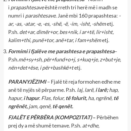
i
prapashtesave
është rreth tri herë më i madh se
numri i
parashtesave
. Janë mbi 160 prapashtesa:
-
ar, -as, -atar, -e, -es, -shë, -ë, -im, -isht, -shëm
etj.
P.sh.
det+ar, dimër+or, bes+nik, i ar+të, lir+isht,
kalim+thi, punë+tor, anë+tar, i fam+shëm
etj.
Formimi i fjalëve me parashtesa e prapashtesa
–
P.sh.
më+sy+sh, për+fund+o+j, s+kuq+je, z+but+je,
nën+det+ëse, i për+bashkë+t
etj.
PARANYJËZIMI
– Fjalë të reja formohen edhe me
anë të nyjës së përparme. P.sh.
laj, larë,
i larë;
hap,
hapur,
i hapur
.
Flas, folur,
të folurit,
ha, ngrënë,
të
ngrënët,
jam, qenë,
të qenët.
FJALËT E PËRBËRA (KOMPOZITAT)
–
Përbëhen
prej dy a më shumë temave. P.sh.
at+dhe,