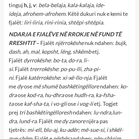
tinguj
h, j, v
:
bela-belaja, kala-kalaja, ide-
ideja
,
afrohem-afrohem.
Këtë dukuri nuk e kemi te
fjalët:
liri-liria, rini-rinia, shtëpi-shtëpia.
NDARJA E FJALËVE NË RROKJE NË FUND TË
RRESHTIT
–
Fjalët
njërrokëshe
nuk ndahen:
bujk,
dash, ah, mal, kopsht, lëng, shkëmb
etj.
Fjalët
dyrrokëshe
:
bo-ta, do-ra, li-
si.
Fjalët
trerrokëshe
:
po-pu-lli, zha-pi-
ni.
Fjalë
katërrokëshe
:
xi-xë-llo-nja.
Fjalët
me
dy
ose
më shumë bashkëtingëllore
ndahen:
ko-
dra
ose
kod-ra, hu-dhra
ose
hudh-ra, ka-fsha-
ta
ose
kaf-sha-ta, i vo-gli
ose
i vog-li
etj. Togjet
prej
tri bashkëtingëlloresh
ndahen:
lu-ndra,lun-
dra, lund-ra.
Fjalët
me dy zanore
njëra pas
tjetrës:
mi-ell, blu-aj, ku-adër; më-sue-si, i shkël-
qye-shëm.
Fjalët e
përbëra
ndahen:
nën-shkrim,