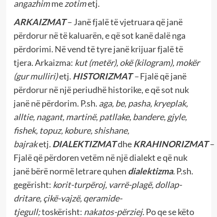
angazhim
me
zotim
etj.
ARKAIZMAT
– Janë fjalë të vjetruara që janë
përdorur në të kaluarën, e që sot kanë dalë nga
përdorimi. Në vend të tyre janë krijuar fjalë të
tjera. Arkaizma:
kut
(metër), okë (kilogram), mokër
(gur mulliri)
etj.
HISTORIZMAT
–
Fjalë që janë
përdorur në një periudhë historike, e që sot nuk
janë në përdorim. P.sh.
aga, be, pasha, kryeplak,
alltie, nagant, martinë, patllake, bandere, gjyle,
fishek, topuz, kobure, shishane,
bajrak
etj
.
DIALEKTIZMAT
dhe
KRAHINORIZMAT
–
Fjalë që përdoren vetëm në një dialekt e që nuk
janë bërë normë letrare quhen
dialektizma
.
P.sh.
gegërisht:
korit-turpëroj, varrë-plagë, dollap-
dritare, çikë-vajzë, qeramide-
tjegull;
toskërisht:
nakatos-përziej.
Po qe se këto