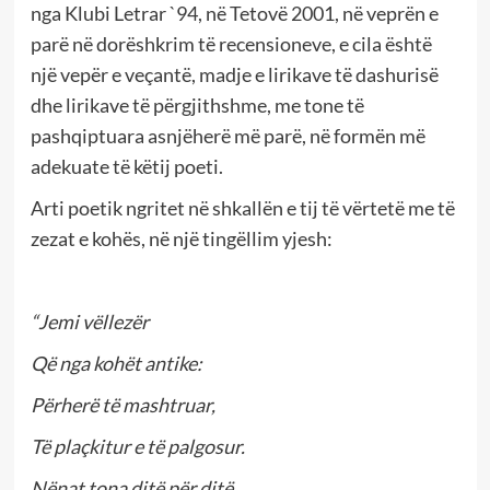
nga Klubi Letrar `94, në Tetovë 2001, në veprën e
parë në dorëshkrim të recensioneve, e cila është
një vepër e veçantë, madje e lirikave të dashurisë
dhe lirikave të përgjithshme, me tone të
pashqiptuara asnjëherë më parë, në formën më
adekuate të këtij poeti.
Arti poetik ngritet në shkallën e tij të vërtetë me të
zezat e kohës, në një tingëllim yjesh:
“Jemi vëllezër
Që nga kohët antike:
Përherë të mashtruar,
Të plaçkitur e të palgosur.
Nënat tona ditë për ditë