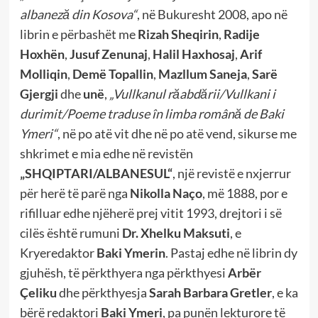
albaneză din Kosova“
, në Bukuresht 2008, apo në
librin e përbashët me
Rizah Sheqirin
,
Radije
Hoxhën
,
Jusuf Zenunaj
,
Halil Haxhosaj
,
Arif
Molliqin
,
Demë Topallin
,
Mazllum Saneja
,
Sarë
Gjergji
dhe
unë
,
„Vullkanul răabdării/Vullkani i
durimit/Poeme traduse în limba română de Baki
Ymeri“
, në po atë vit dhe në po atë vend, sikurse me
shkrimet e mia edhe në revistën
„SHQIPTARI/ALBANESUL“
, një revistë e nxjerrur
për herë të parë nga
Nikolla Naço
, më 1888, por e
rifilluar edhe njëherë prej vitit 1993, drejtori i së
cilës është rumuni
Dr. Xhelku Maksuti
, e
Kryeredaktor
Baki Ymerin
. Pastaj edhe në librin dy
gjuhësh, të përkthyera nga përkthyesi
Arbër
Çeliku
dhe përkthyesja
Sarah Barbara Gretler
, e ka
bërë redaktori
Baki Ymeri
, pa punën lekturore të