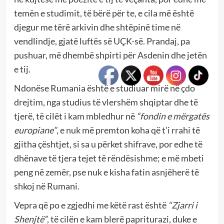
temën e studimit, të bërë për te, e cila më është
djegur me tërë arkivin dhe shtëpinë time në
vendlindje, gjatë luftës së UÇK-së. Prandaj, pa
pushuar, më dhembë shpirti për Asdenin dhe jetën
e tij.
Ndonëse Rumania është e studiuar mirë në çdo
drejtim, nga studius të vlershëm shqiptar dhe të
tjerë, të cilët i kam mbledhur në
“fondin e mërgatës
europiane”
, e nuk më premton koha që t’i rrahi të
gjitha çështjet, si sa u përket shifrave, por edhe të
dhënave të tjera tejet të rëndësishme; e më mbeti
peng në zemër, pse nuk e kisha fatin asnjëherë të
shkoj në Rumani.
Vepra që po e zgjedhi me këtë rast është
“Zjarri i
Shenjtë”
, të cilën e kam blerë papriturazi, duke e