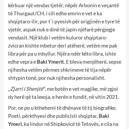
kërkuar një vendas tjetër, nëpër Arbonin e veçantë
të Thurgaut/CH, i cili edhe emrin e vet e ka
shqiptaro-ilir, por t`i pyesish për origjinën e tyre të
vjetër, aspak nuk e dinë të japin njëfarë përgjegje
vendasit. Një klub i vetëm kuluror shqiptaro-
zvicran kishte mbetur deri atëherë, vetëm me pak
libra për pa u mbyllur. Njëra ndër këto libra, ishte
edhe vepra e
Baki Ymerit
. E bleva menjëherë, sepse
njihesha vetëm përmes shkrimeve të tija nëpër
shtypin tonë, por nuk njihesha personalisht.
„Zjarri i Shenjtë“
, me botën e vet magjike, më zgjoi
dy herë që ta lexoja, e herën e fundit, në vitin 2021.
Por, ne po u kthehemi të dhënave të tij biografike.
Poeti, përkthyesi dhe publicisti shqiptar,
Baki
Ymeri
, ka lindur në Shipkovicë të Tetovës, e cila na