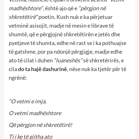
madhështore”
, është ajo që e
“përgjon në
shkretëtirë”
poetin. Kush nuk e ka përjetuar
vetminë asisojit, madje në mesin e librave të
shumtë, që e përgjojnë shkretëtirën e jetës dhe
pyetjeve të shumta, edhe në rast se i ka pothuajse
të gatshme, por pa ndonjë përgjigje, madje edhe
ato të cilat i duhen
“luaneshës”
së shkretërirës, e
cila
do ta hajë dashurinë
, nëse nuk ka tjetër për të
ngrënë:
“O vetmi e imja,
O vetmi madhështore
Që përgjon në shkretëtirë!
Ti i ke të gjitha ato