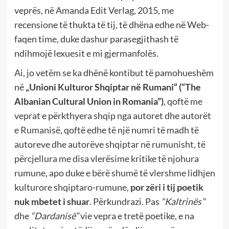
veprës, në Amanda Edit Verlag, 2015, me
recensione të thukta të tij, të dhëna edhe në Web-
faqen time, duke dashur parasegjithash të
ndihmojë lexuesit e mi gjermanfolës.
Ai, jo vetëm se ka dhënë kontibut të pamohueshëm
në
„Unioni Kulturor Shqiptar në Rumani“ (“The
Albanian Cultural Union in Romania”)
, qoftë me
veprat e përkthyera shqip nga autoret dhe autorët
e Rumanisë, qoftë edhe të një numri të madh të
autoreve dhe autorëve shqiptar në rumunisht, të
përcjellura me disa vlerësime kritike të njohura
rumune, apo duke e bërë shumë të vlershme lidhjen
kulturore shqiptaro-rumune,
por zëri i tij poetik
nuk mbetet i shuar
. Përkundrazi. Pas
“Kaltrinës”
dhe
“Dardanisë”
vie vepra e tretë poetike, e na