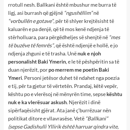
rrotull nesh. Ballkani është mbushur me burra të
ligj, asi burrash që gjëjnë
“ngushëllim”
në
“vorbullën e gotave”
, për të shlyer krejtësisht të
kaluarën e pa denjë, që të mos kenë ndjenja të
stërholluara, para përgëdheljes së shenjtë në
“mes
të buzëve të femrës”
, që është ndjenjë e hollë, e jo
ndjenja zhguni e të trasha. Unë
nuk e njoh
personalisht
Baki Ymerin
, e le të pëshpëritin sa të
duan njerëzit, por
po merrem me poetin
Baki
Ymeri
. Personi jetësor duhet të ndahet nga poezia
e tij, për ta gjetur të vërtetën. Prandaj, këtë vepër,
kështu po e vlerësoj në mënyrën time, sepse
kështu
nuk e ka vlerësuar askush
. Njerëzit i dinë
sipërfaqësisht gjërat. Ata janë ç’burrëzuar nën
politikat ditore e vllavrasëse. Vetë
“Ballkani”
(sepse Gadishulli Yllirik është harruar qindra vite,