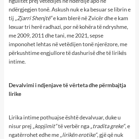
ngulitet prej vetëdijes në ndërdije apo në
ndërgjegjen tonë. Askush nuk e ka besuar se librin e
tij
„Zjarri Shenjtë“
e kam blerë në Zvicër dhe e kam
lexuar tri herë radhazi, por në kohëra të ndryshme,
me 2009, 2011 dhe tani, me 2021, sepse
imponohet lehtas në vetëdijen tonë njerëzore, me
përkushtime engjullore të dashurisë dhe të lirikës
intime.
Devalvimi i ndjenjave të vërteta dhe përmbajtja
lirike
Lirika intime pothuajse është devalvuar, duke u
nisur prej
„kopjimit“
të verbër nga
„tradita greke“
, e
ngatërrohet edhe me
„lirikën erotike“
, gjë që nuk