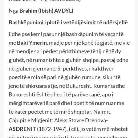
Nga
Brahim (Ibish) AVDYLI
Bashkëpunimi i plotë i vetëdijësimit të ndërsjellë
Edhe pse kemi pasur një bashkëpunim të veçantë
me
Baki Ymerin
, madje për një kohë të gjatë, më vie
në mendje sa i përket përkthimeve të tij në të dy
gjuhët, në rumanishte e gjuhën shqipe, pastaj edhe
në gjuhën gjermane. Si përkthyes, i ka kthyer
poezitë e mia së pari në gjuhën rumune, sikur të
jenë të shkruara atje, në Bukuresht. Rumania dhe
Bukureshti është dheu i të parëve tanë, apo i
mërgimtarëve të parë dhe i poetit të numruar me
të katër poetët më të mirë shqiptar, Naimit,
Çajupit e Migjenit: Aleks Stavre Drenova-
ASDRENIT
(1872-1947), i cili, jo vetëm më mbetet
në kujtesë me poezitë e tij të veçanta, por edhe me