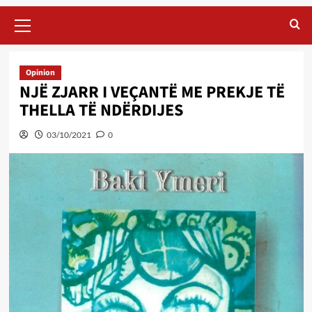
Primary
Menu
Opinion
NJË ZJARR I VEÇANTË ME PREKJE TË
THELLA TË NDËRDIJES
03/10/2021
0