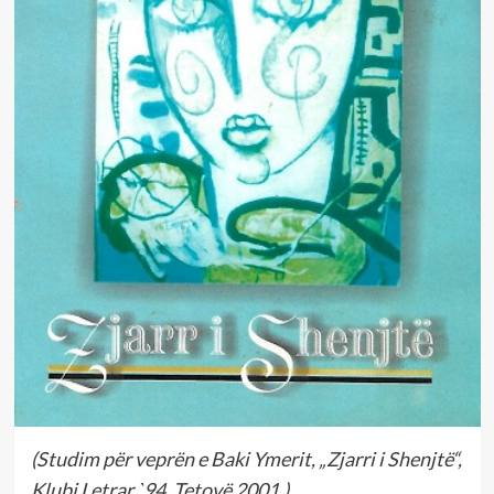
(Studim për veprën e Baki Ymerit, „Zjarri i Shenjtë“,
Klubi Letrar `94, Tetovë 2001.)