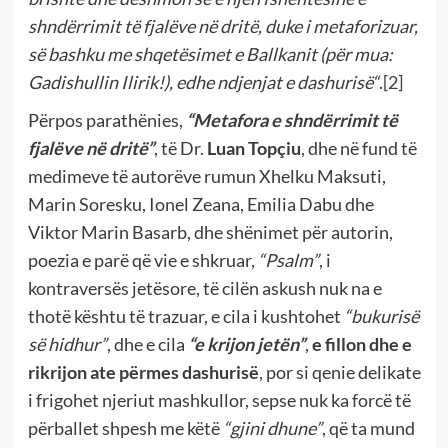
shndërrimit të fjalëve në dritë, duke i metaforizuar,
së bashku me shqetësimet e Ballkanit (për mua:
Gadishullin Ilirik!), edhe ndjenjat e dashurisë“
.
[2]
Përpos parathënies,
“Metafora e shndërrimit të
fjalëve në dritë”
, të Dr.
Luan Topçiu
, dhe në fund të
medimeve të autorëve rumun Xhelku Maksuti,
Marin Soresku, Ionel Zeana, Emilia Dabu dhe
Viktor Marin Basarb, dhe shënimet për autorin,
poezia e parë që vie e shkruar,
“Psalm”
, i
kontraversës jetësore, të cilën askush nuk na e
thotë kështu të trazuar, e cila i kushtohet
“bukurisë
së hidhur”
, dhe e cila
“e krijon jetën”
,
e fillon dhe e
rikrijon ate
përmes dashurisë
, por si qenie delikate
i frigohet njeriut mashkullor, sepse nuk ka forcë të
përballet shpesh me këtë
“gjini dhune”
, që ta mund