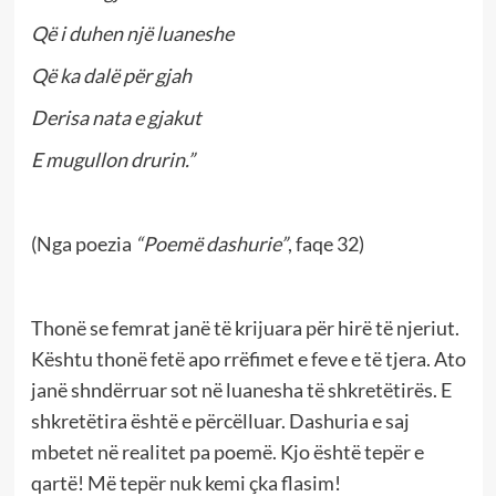
Që i duhen një luaneshe
Që ka dalë për gjah
Derisa nata e gjakut
E mugullon drurin.”
(Nga poezia
“Poemë dashurie”
, faqe 32)
Thonë se femrat janë të krijuara për hirë të njeriut.
Kështu thonë fetë apo rrëfimet e feve e të tjera. Ato
janë shndërruar sot në luanesha të shkretëtirës. E
shkretëtira është e përcëlluar. Dashuria e saj
mbetet në realitet pa poemë. Kjo është tepër e
qartë! Më tepër nuk kemi çka flasim!