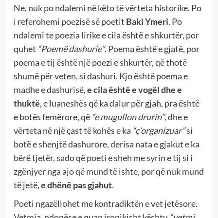
Ne, nuk po ndalemi në këto të vërteta historike. Po
i referohemi poezisë së poetit
Baki Ymeri
. Po
ndalemi te poezia lirike e cila është e shkurtër, por
quhet
“Poemë dashurie”
. Poema është e gjatë, por
poema e tij është një poezi e shkurtër, që thotë
shumë për veten, si dashuri. Kjo është poema e
madhe e dashurisë,
e cila është e vogël dhe e
thuktë
, e luaneshës që ka dalur për gjah, pra është
e botës femërore, që
“e mugullon drurin”
, dhe e
vërteta në një çast të kohës e ka
“ç’organizuar”
si
botë e shenjtë dashurore, derisa nata e gjakut e ka
bërë tjetër, sado që poeti e sheh me syrin e tij si i
zgënjyer nga ajo që mund të ishte, por që nuk mund
të jetë,
e dhënë pas gjahut
.
Poeti ngazëllohet me kontradiktën e vet jetësore.
Vetmia, ndonëse e quan ironikisht kështu
“vetmi