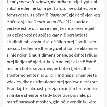
temë
para se të vdesin për atdhe
, madje hypin mbi
shkallë e deri në kulm për tu futur në odat e atyre
femrave të ulta për një
“dashnor”
, gjë që të vjen keq
e për ta vjellur
“emrin kombëtar”
. Dashuria e
vërtetë është dashuri e shenjtë, në tokë e në qiell,
pa e zënë vetë në gojë se kam një persiatje të
studimit mbi dashurisë, që fillon prej Thotit e deri
më sot, të dhënë edhe në gazetat tona elektronike,
si një ndjenjë
multidimensionale
, që është krijuar
prej lindjes së njeriut, ku kjo ndjenjë e lartë është
mision i botës së zotrave, në botën tjetër, dhe
trasformohet te njeru, i cili lind nëpër dhembje të
vdekjes, dhe na stimulohet prej qenieve njerëzore.
Prandaj, të shkruash për zjarrin intim të dashurisë,
si lirikë e shenjtë
, e të dy botërave paralele, pa
marrë parasysh moshën, gjininë, e vendin ku këto