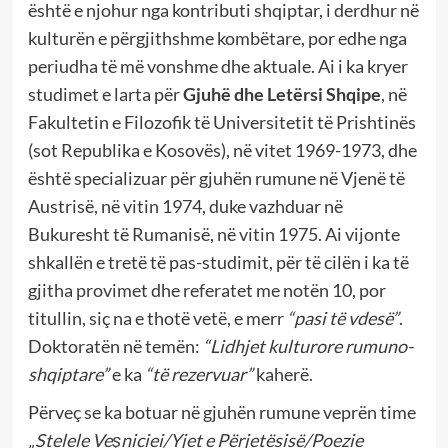
është e njohur nga kontributi shqiptar, i derdhur në
kulturën e përgjithshme kombëtare, por edhe nga
periudha të më vonshme dhe aktuale. Ai i ka kryer
studimet e larta për
Gjuhë dhe Letërsi Shqipe
, në
Fakultetin e Filozofik të Universitetit të Prishtinës
(sot Republika e Kosovës), në vitet 1969-1973, dhe
është specializuar për gjuhën rumune në Vjenë të
Austrisë, në vitin 1974, duke vazhduar në
Bukuresht të Rumanisë, në vitin 1975. Ai vijonte
shkallën e tretë të pas-studimit, për të cilën i ka të
gjitha provimet dhe referatet me notën 10, por
titullin, siç na e thotë vetë, e merr
“pasi të vdesë”
.
Doktoratën në temën:
“Lidhjet kulturore rumuno-
shqiptare”
e ka
“të rezervuar”
kaherë.
Përveç se ka botuar në gjuhën rumune veprën time
„Stelele Veşniciei/Yjet e Përjetësisë/Poezie