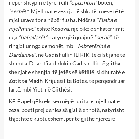
nëpër shtypin e tyre, i cili
“e pushton”
botën,
“serbët”
. Mjellmat e zeza janë shkatërruese të të
mjellurave tona nëpër fusha. Ndërsa
“Fusha e
mjellmave”
është Kosova, një pikë e shkatërrimit
nga
“baballarët”
e atyre që i quajmë
“serbë”
, të
ringjallur nga demonët, mbi
“Mbretërinë e
Dardanisë”
, në Gadishullin ILIRIK, të cilat janë të
shumta. Duan t’ia zhdukin Gadishullit
të gjitha
shenjat e shenjta
,
të jetës së këtillë
, si
dhuratë e
Zotit të Madh
, Krijuesit të Botës, të përqëndruar
lartë, mbi Yjet, në Gjithësi.
Këtë apel që krekosen nëpër dritare mjellmat e
zeza, poeti prej qenies së gjallë e thotë, natyrisht
thjeshtë e kuptueshëm, për të gjithë njerëzit: