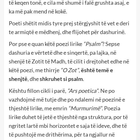
të keqen tonë, e cila më shumë i falë grushta asaj, e
ka më pak mend në kokë.
Poeti shëtit midis tyre prej stërgjyshit të vet e deri
te armiqtë e mëdhenj, dhe flijohet për dashurinë.
Por pse e quan këtë poezi lirike
“Psalm”
? Sepse
dashuria e vërtetë dhe e sinqertë, pa lajka, në
shenjë të Zotit të Madh, të cilit i drejtohet edhe në
këtë poezi, me thirrje
“O Zot”
,
është temë e
shenjtë
, dhe
shkruhet si psalm
.
Kështu fillon cikli i parë,
“Ars poetica”
. Ne po
vazhdojmë më tutje dhe po ndalemi në poezinë e
thjeshtë lirike, me emrin
“Murmurimë”
. Poezia
lirike duhet të jetë e thjeshtë nga struktura, por të
ngritet lartë mbi horizontet e saja të ideve, dhe të
të pushtojë me drithërima, për ta ngjallur në