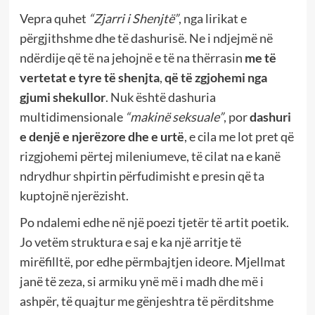
Vepra quhet
“Zjarri i Shenjtë”
, nga lirikat e
përgjithshme dhe të dashurisë. Ne i ndjejmë në
ndërdije që të na jehojnë e të na thërrasin
me të
vertetat e tyre të shenjta
,
që të zgjohemi nga
gjumi shekullor
. Nuk është dashuria
multidimensionale
“makinë seksuale”
, por
dashuri
e denjë e njerëzore dhe e urtë
, e cila me lot pret që
rizgjohemi përtej mileniumeve, të cilat na e kanë
ndrydhur shpirtin përfudimisht e presin që ta
kuptojnë njerëzisht.
Po ndalemi edhe në një poezi tjetër të artit poetik.
Jo vetëm struktura e saj e ka një arritje të
mirëfilltë, por edhe përmbajtjen ideore. Mjellmat
janë të zeza, si armiku ynë më i madh dhe më i
ashpër, të quajtur me gënjeshtra të përditshme