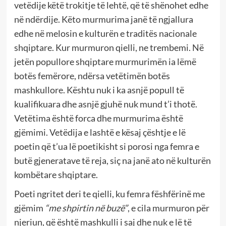
vetëdije këtë trokitje të lehtë, që të shënohet edhe
në ndërdije. Këto murmurima janë të ngjallura
edhe në melosin e kulturën e traditës nacionale
shqiptare. Kur murmuron qielli, ne trembemi. Në
jetën popullore shqiptare murmurimën ia lëmë
botës femërore, ndërsa vetëtimën botës
mashkullore. Kështu nuk i ka asnjë popull të
kualifikuara dhe asnjë gjuhë nuk mund t’i thotë.
Vetëtima është forca dhe murmurima është
gjëmimi. Vetëdija e lashtë e kësaj çështje e lë
poetin që t’ua lë poetikisht si porosi nga femra e
butë gjeneratave të reja, siç na janë ato në kulturën
kombëtare shqiptare.
Poeti ngritet deri te qielli, ku femra fëshfërinë me
gjëmim
“me shpirtin në buzë”
, e cila murmuron për
njeriun, që është mashkulli i saj dhe nuk e lë të