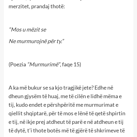
merzitet, prandaj thotë:
“Mos u mëzit se
Ne murmurojnë për ty.”
(Poezia
“Murmurimë”
, faqe 15)
A ka më bukur se sa kjo tragjikë jete? Edhe në
dheun gjysëm të huaj, me të cilën e lidhë mëma e
tij, kudo endet e përshpëritë me murmurimat e
qiellit shqiptarë, për të mos e lënë të qetë shpirtin
e tij, në ikje prej atdheut të parë e në atdheun e tij
të dytë, t’i thote botës më të gjërë të shkrimeve të