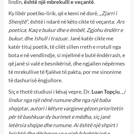
lindin,
është një mbrekulli e veçantë
.
Ky libër poetiko-lirik, që e kemi në dorë,
„Zjarri i
Shenjtë“
, është i ndarë në këto cikle të veçanta:
Ars
poetica
;
Kaq e bukur dhe e ëmbël
;
Zgjohu ëndërr e
bukur
; dhe
Ishull i trazuar
. Janë katër cikle me
katër tituj poetik, të cilët sillen rreth e rrotull nga
bota e në vendlindje, si mjellmë e butë ëndërrash, e
që janë si valë e besnikërisë, dhe ngjallen nëpërmes
të mrekullive të fjalëve të pakta, por me sinonime
të dashurisë ëngjullore.
Siç e thotë studiusi i kësaj vepre, Dr.
Luan Topçiu
,
„i
lindur nga një nënë rumune dhe nga një baba
shqiptar, autori i këtyre vargjeve gëzon prioritetin
për të bashkuar dy burimet e mëdha, siç janë
letërsia shqipe dhe rumune. Ai është një shpirt i
brishtë dhe dëshmon se e njeh fshehtësinë e