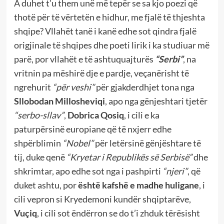
A duhet t’u them unë më tepër se sa kjo poezi që
thotë për të vërtetën e hidhur, me fjalë të thjeshta
shqipe? Vllahët tanë i kanë edhe sot qindra fjalë
origjinale të shqipes dhe poeti lirik i ka studiuar më
parë, por vllahët e të ashtuquajturës
“Serbi”
, na
vritnin pa mëshirë dje e pardje, veçanërisht të
ngrehurit
“për veshi”
për gjakderdhjet tona nga
Sllobodan Millosheviqi
, apo nga gënjeshtari tjetër
“serbo-sllav”
,
Dobrica Qosiq
, i cili e ka
paturpërsinë europiane që të nxjerr edhe
shpërblimin
“Nobel”
për letërsinë gënjështare të
tij, duke qenë
“Kryetar i Republikës së Serbisë”
dhe
shkrimtar, apo edhe sot nga i pashpirti
“njeri”
, që
duket ashtu, por
është kafshë e madhe huligane
, i
cili vepron si Kryedemoni kundër shqiptarëve,
Vuçiq
, i cili sot ëndërron se do t’i zhduk tërësisht