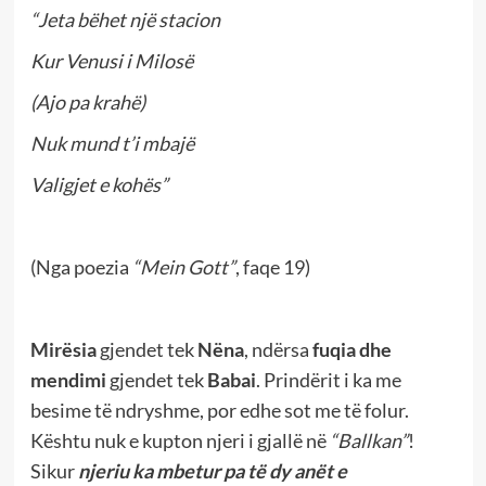
“Jeta bëhet një stacion
Kur Venusi i Milosë
(Ajo pa krahë)
Nuk mund t’i mbajë
Valigjet e kohës”
(Nga poezia
“Mein Gott”
, faqe 19)
Mirësia
gjendet tek
Nëna
, ndërsa
fuqia dhe
mendimi
gjendet tek
Babai
. Prindërit i ka me
besime të ndryshme, por edhe sot me të folur.
Kështu nuk e kupton njeri i gjallë në
“Ballkan”
!
Sikur
njeriu ka mbetur pa të dy anët e