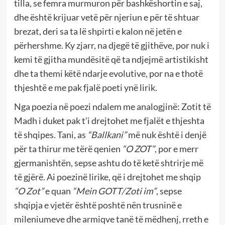
tilla, se femra murmuron për bashkëshortin e saj,
dhe është krijuar vetë për njeriun e për të shtuar
brezat, deri sa ta lë shpirti e kalon në jetën e
përhershme. Ky zjarr, na djegë të gjithëve, por nuk i
kemi të gjitha mundësitë që ta ndjejmë artistikisht
dhe ta themi këtë ndarje evolutive, por na e thotë
thjeshtë e me pak fjalë poeti ynë lirik.
Nga poezia në poezi ndalem me analogjinë: Zotit të
Madh i duket pak t’i drejtohet me fjalët e thjeshta
të shqipes. Tani, as
“Ballkani”
më nuk është i denjë
për ta thirur me tërë qenien
“O ZOT”
, por e merr
gjermanishtën, sepse ashtu do të ketë shtrirje më
të gjërë. Ai poezinë lirike, që i drejtohet me shqip
“O Zot”
e quan
“Mein GOTT/Zoti im”
, sepse
shqipja e vjetër është poshtë nën trusninë e
mileniumeve dhe armiqve tanë të mëdhenj, rreth e