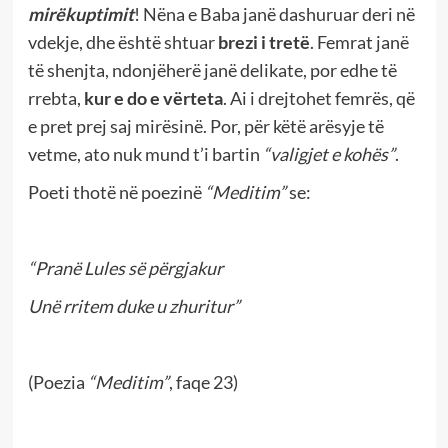
mirëkuptimit
! Nëna e Baba janë dashuruar deri në
vdekje, dhe është shtuar
brezi i tretë
. Femrat janë
të shenjta, ndonjëherë janë delikate, por edhe të
rrebta,
kur e do e vërteta
. Ai i drejtohet femrës, që
e pret prej saj mirësinë. Por, për këtë arësyje të
vetme, ato nuk mund t’i bartin
“valigjet e kohës”
.
Poeti thotë në poezinë
“Meditim”
se:
“Pranë Lules së përgjakur
Unë rritem duke u zhuritur”
(Poezia
“Meditim”
, faqe 23)