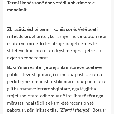
Termi i kohës sonë dhe vetëdija shkrimore e
mendimit
Zbrazëtia është termi i kohës sonë
. Vetë poeti
rritet duke u zhuritur, kur asnjëri nuk e kupton se ai
është i vetmi që do të shtrojë lidhjet në mes të
shteteve, kur shtetet e ndryshme njëra tjetrës ia
nxjerrin edhe zemrat.
Baki Ymeri
është një prej shkrimtarëve, poetëve,
publicistëve shqiptarë, i cili nuk ka pushuar të na
përkthej në rumunishte shkimtarët dhe poetët e të
gjitha rrymave letrare shqiptare, nga të gjitha
trojet shqiptare, edhe mua në tre libra të tëra nga
mërgata, ndaj të cilit e kam këtë recension të
pabotuar, për lirikat e tija,
“Zjarri i shenjtë”
, Botuar