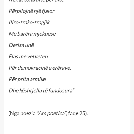
Përpilojnë një fjalor
Iliro-trako-tragjik
Me barëra mjekuese
Derisa unë
Flas me vetveten
Për demokracinë e erërave,
Për prita armike
Dhe kështjella të fundosura”
(Nga poezia
“Ars poetica”
, faqe 25).