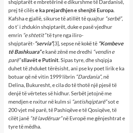
shqiptarët e mbretërinë e dikurshme të Dardanisë,
prej të cilës
e ka prejardhjen e shenjtë Europa
.
Kafsha e gjallë, sikurse të atillët të quajtur
“serbë”
,
do t’ i zhdukin shqiptarët, duke e pasë vjedhur
emrin
“e shtetit”
të tyre nga iliro-
shqiptarët-
“servia”
[3]
, sepse në kokë të
“Kombeve
të Bashkuara”
e kanë zënë me dredhi
“vendin e
parë”
sllavët e Putinit
. Sipas tyre, dhe shqipja
duhet të zhduket tërësisht, ani pse ky poet lirik e ka
botuar që në vitin 1999 librin
“Dardania”
, në
Delina, Bukuresht, e cila do të thotë një pjesë të
denjë të vërtetes së hidhur. Serbët jetojnë me
mendjen e nxitur në kulm si
“antishqiptarë”
sot e
200 vjet më parë, të Pashiqëve e të Qosiqëve, të
cilët janë
“të lavdëruar”
në Evropë me gënjeshtrat e
tyre të mëdha.