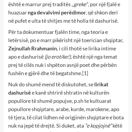
është e marrur prej traditës
„greke“
, por një fjalë e
huazuar
nga devalvimi perëdimor
, që shkon deri
në pufet e ulta të shitjes me të holla të dashurisë.
Për ta dokumentuar fjalën time, nga teoria e
letërsisë, po e marr pikërisht një toerician shqiptar,
Zejnullah Rrahmanin
, i cili thotë se lirika intime
apo e dashurisë
(jo erotike!)
, është një nga temat
prej të cilës nuk i shpëton asnjë poet dhe përbën
fushën e gjërë dhe të begatshme.
[1]
Nuk do shumë mend të diskutohet, se
lirikat
dashurisë
e kanë shtrirë shtratin në kulturën
popullore të shumë popujve, p.sh te kultuarat
popullore shqiptare, arabe, kurde, marokene, apo
të tjera, të cilat lidhen në origjinën shqiptare e bota
nuk na jepë të drejtë. Si duket, ata
“e kopjojnë”
këtë