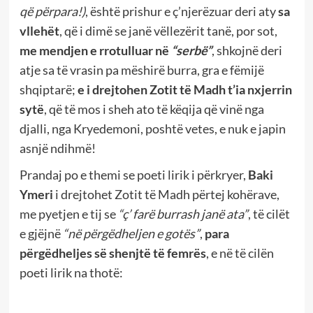
që përpara!)
, është prishur e ç’njerëzuar deri aty
sa
vllehët
, që i dimë se janë vëllezërit tanë, por sot,
me mendjen e rrotulluar në
“serbë”
, shkojnë deri
atje sa të vrasin pa mëshirë burra, gra e fëmijë
shqiptarë;
e i drejtohen Zotit të Madh t’ia nxjerrin
sytë
, që të mos i sheh ato të këqija që vinë nga
djalli, nga Kryedemoni, poshtë vetes, e nuk e japin
asnjë ndihmë!
Prandaj po e themi se poeti lirik i përkryer,
Baki
Ymeri
i drejtohet Zotit të Madh përtej kohërave,
me pyetjen e tij se
“ç’ farë burrash janë ata”
, të cilët
e gjëjnë
“në përgëdheljen e gotës”
,
para
përgëdheljes së shenjtë të femrës
, e në të cilën
poeti lirik na thotë: