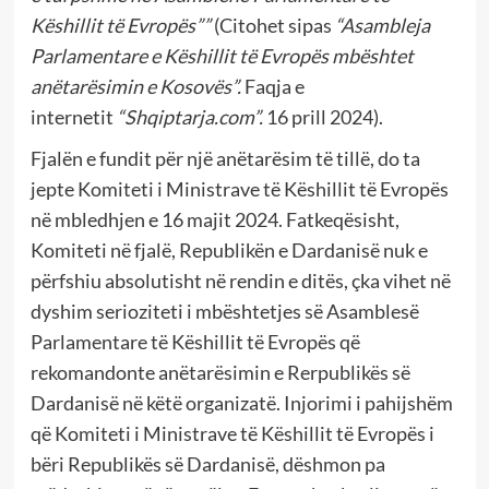
Këshillit të Evropës””
(Citohet sipas
“
Asambleja
Parlamentare e Këshillit të Evropës mbështet
anëtarësimin e Kosovës”.
Faqja e
internetit
“Shqiptarja.com”.
16 prill 2024).
Fjalën e fundit për një anëtarësim të tillë, do ta
jepte Komiteti i Ministrave të Këshillit të Evropës
në mbledhjen e 16 majit 2024. Fatkeqësisht,
Komiteti në fjalë, Republikën e Dardanisë nuk e
përfshiu absolutisht në rendin e ditës, çka vihet në
dyshim serioziteti i mbështetjes së Asamblesë
Parlamentare të Këshillit të Evropës që
rekomandonte anëtarësimin e Rerpublikës së
Dardanisë në këtë organizatë. Injorimi i pahijshëm
që Komiteti i Ministrave të Këshillit të Evropës i
bëri Republikës së Dardanisë, dëshmon pa