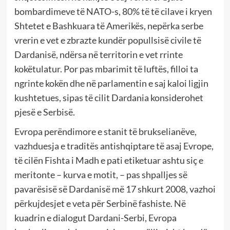
bombardimeve të NATO-s, 80% të të cilave i kryen
Shtetet e Bashkuara të Amerikës, nepërka serbe
vrerin e vet e zbrazte kundër popullsisë civile të
Dardanisë, ndërsa në territorin e vet rrinte
kokëtulatur. Por pas mbarimit të luftës, filloi ta
ngrinte kokën dhe në parlamentin e saj kaloi ligjin
kushtetues, sipas të cilit Dardania konsiderohet
pjesë e Serbisë.
Evropa perëndimore e stanit të brukselianëve,
vazhduesja e traditës antishqiptare të asaj Evrope,
të cilën Fishta i Madh e pati etiketuar ashtu siç e
meritonte – kurva e motit, – pas shpalljes së
pavarësisë së Dardanisë më 17 shkurt 2008, vazhoi
përkujdesjet e veta për Serbinë fashiste. Në
kuadrin e dialogut Dardani-Serbi, Evropa