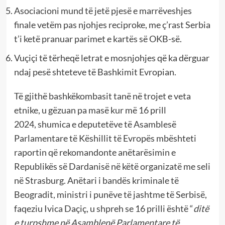
Asociacioni mund të jetë pjesë e marrëveshjes
finale vetëm pas njohjes reciproke, me ç’rast Serbia
t’i ketë pranuar parimet e kartës së OKB-së.
Vuçiçi të tërheqë letrat e mosnjohjes që ka dërguar
ndaj pesë shteteve të Bashkimit Evropian.
Të gjithë bashkëkombasit tanë në trojet e veta
etnike, u gëzuan pa masë kur më 16 prill
2024, shumica e deputetëve të Asamblesë
Parlamentare të Këshillit të Evropës mbështeti
raportin që rekomandonte anëtarësimin e
Republikës së Dardanisë në këtë organizatë me seli
në Strasburg. Anëtari i bandës kriminale të
Beogradit, ministri i punëve të jashtme të Serbisë,
faqeziu Ivica Daçiç, u shpreh se 16 prilli është “
ditë
e turpshme në Asamblenë Parlamentare të