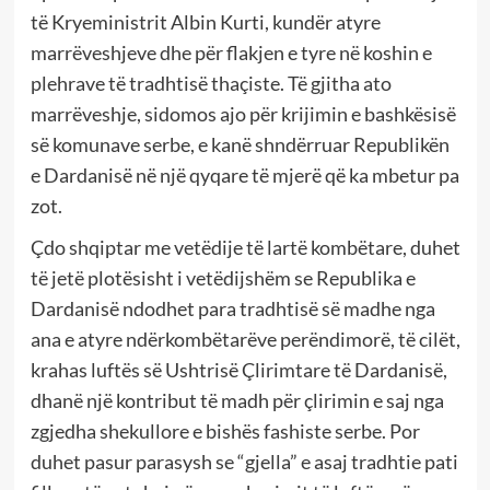
të Kryeministrit Albin Kurti, kundër atyre
marrëveshjeve dhe për flakjen e tyre në koshin e
plehrave të tradhtisë thaçiste. Të gjitha ato
marrëveshje, sidomos ajo për krijimin e bashkësisë
së komunave serbe, e kanë shndërruar Republikën
e Dardanisë në një qyqare të mjerë që ka mbetur pa
zot.
Çdo shqiptar me vetëdije të lartë kombëtare, duhet
të jetë plotësisht i vetëdijshëm se Republika e
Dardanisë ndodhet para tradhtisë së madhe nga
ana e atyre ndërkombëtarëve perëndimorë, të cilët,
krahas luftës së Ushtrisë Çlirimtare të Dardanisë,
dhanë një kontribut të madh për çlirimin e saj nga
zgjedha shekullore e bishës fashiste serbe. Por
duhet pasur parasysh se “gjella” e asaj tradhtie pati