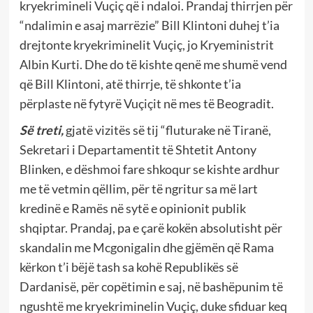
kryekrimineli Vuçiç që i ndaloi. Prandaj thirrjen për
“ndalimin e asaj marrëzie” Bill Klintoni duhej t’ia
drejtonte kryekriminelit Vuçiç, jo Kryeministrit
Albin Kurti. Dhe do të kishte qenë me shumë vend
që Bill Klintoni, atë thirrje, të shkonte t’ia
përplaste në fytyrë Vuçiçit në mes të Beogradit.
Së treti,
gjatë vizitës së tij “fluturake në Tiranë,
Sekretari i Departamentit të Shtetit Antony
Blinken, e dëshmoi fare shkoqur se kishte ardhur
me të vetmin qëllim, për të ngritur sa më lart
kredinë e Ramës në sytë e opinionit publik
shqiptar. Prandaj, pa e çarë kokën absolutisht për
skandalin me Mcgonigalin dhe gjëmën që Rama
kërkon t’i bëjë tash sa kohë Republikës së
Dardanisë, për copëtimin e saj, në bashëpunim të
ngushtë me kryekriminelin Vuçiç, duke sfiduar keq