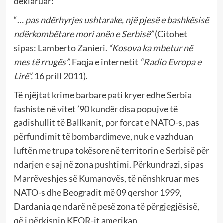
deklaruar:
“…
pas ndërhyrjes ushtarake, një pjesë e bashkësisë
ndërkombëtare mori anën e Serbisë”
(Citohet
sipas: Lamberto Zanieri.
“Kosova ka mbetur në
mes të rrugës”.
Faqja e internetit
“Radio Evropa e
Lirë”.
16 prill 2011).
Të njëjtat krime barbare pati kryer edhe Serbia
fashiste në vitet ’90 kundër disa popujve të
gadishullit të Ballkanit, por forcat e NATO-s, pas
përfundimit të bombardimeve, nuk e vazhduan
luftën me trupa tokësore në territorin e Serbisë për
ndarjen e saj në zona pushtimi. Përkundrazi, sipas
Marrëveshjes së Kumanovës, të nënshkruar mes
NATO-s dhe Beogradit më 09 qershor 1999,
Dardania qe ndarë në pesë zona të përgjegjësisë,
që i përkisnin KFOR-it amerikan,