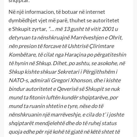
Në një informacion, të botuar në internet
dymbëdhjet vjet më parë, thuhet se autoritetet
e Shkupit zyrtar,
“… më 13 gusht të vitit 2001 u
detyruan ta nënshkruajnë Marrëveshjen e Ohrit,
nën presion të forcave të Ushtrisë Çlirimtare
Kombëtare, të cilat nga Haraçina po përgatiteshin
të hynin në Shkup.
Dihet, po ashtu, se asokohe, në
Shkup kishte shkuar Sekretari i Përgjithshëm i
NATO-s, admirali Gregori Xhonson, dhe i kishte
bindur autoritetet e Qeverisë së Shkupit se nuk
mund ta fitonin luftën kundër shqiptarëve, por
mund ta ruanin shtetin e tyre, nëse do të
nënshkruanin një marrëveshje, e cila do t’ i joshte
shqiptarët mendjelehtë dhe do të ruhej status
quoja edhe për një kohë të gjatë në këtë shtet të