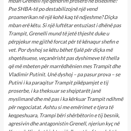
mban Grenelli një qëndrim proserb në bisedime?
Pse SHBA-të po destabilizojnë një vend
proamerikan në një kohë kaq të ndjeshme?
Diçka
mban erë këtu. Si një luftëtar entuziast i dhënë pas
Trampit, Grenelli mund të jetë thjesht duke u
përpjekur me gjithë forcat për të kënaqur shefin e
vet. Por dyshoj se këtu bëhet fjalë për diçka më
shqetësuese, veçanërisht pas dyshimeve të thella
që më mbeten për marrëdhënien mes Trampit dhe
Vladimir Putinit. Unë dyshoj – pa pasur prova – se
Putini i ka paraqitur Trampit pikëpamjet e tij
proserbe, i ka theksuar se shqiptarët janë
myslimanë dhe më pas i ka kërkuar Trampit ndihmë
për negociatat. Ashtu si me emërimet e tjera të
keqpeshuara, Trampi bëri shërbëtorin e tij besnik,
agresivin dhe antagonistin Grenell, njeriun kyç në