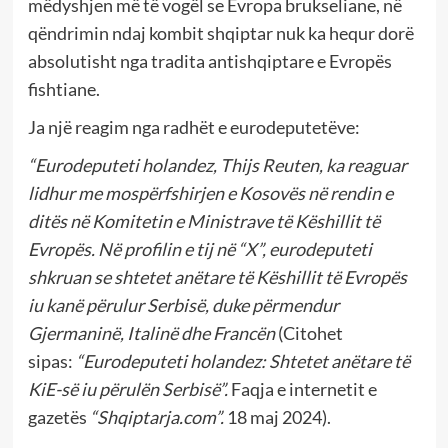
mëdyshjen më të vogël se Evropa brukseliane, në
qëndrimin ndaj kombit shqiptar nuk ka hequr dorë
absolutisht nga tradita antishqiptare e Evropës
fishtiane.
Ja një reagim nga radhët e eurodeputetëve:
“Eurodeputeti holandez, Thijs Reuten, ka reaguar
lidhur me mospërfshirjen e Kosovës në rendin e
ditës në Komitetin e Ministrave të Këshillit të
Evropës. Në profilin e tij në “X”, eurodeputeti
shkruan se shtetet anëtare të Këshillit të Evropës
iu kanë përulur Serbisë, duke përmendur
Gjermaninë, Italinë dhe Francën
(Citohet
sipas:
“Eurodeputeti holandez: Shtetet anëtare të
KiE-së iu përulën Serbisë”.
Faqja e internetit e
gazetës
“Shqiptarja.com”.
18 maj 2024).