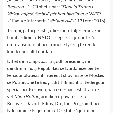
Beograd…””
(Citohet sipas:
“Donald Trump i
kërkon ndjesë Serbisë për bombardimet e NATO-
s”.
Faqja e internetit
“zëriamerikës”.
13 tetor 2016).
Trampi, paturpësisht, u kërkonte falje serbëve për
bombardimet e NATO-s, sepse as që donte t’ia
dinte absolutisht për krimet e tyre aq të rëndë
kundër popullit dardan.
Dihet që Trampi, pasi u zjodh president, në
qëndrimin ndaj Republikës së Dardanisë, për të
kënaqur plotësisht interesat shoviniste të Moskës
së Putinit dhe të Beogradit, fillimisht, si të dërguar
special për Kosovën, pati emëruar këshilltarin e
vet
Xhon Bolton,
armikun e pavarësisë së
Kosovës. David L. Filips, Drejtor i Programit për
Ndërtimin e Paqes dhe të Drejtat e Njeriut në