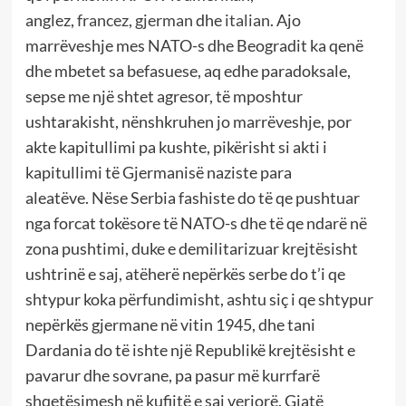
anglez,
francez
,
gjerman
dhe
italian
. Ajo
marrëveshje mes NATO-s dhe Beogradit ka qenë
dhe mbetet sa befasuese, aq edhe paradoksale,
sepse me një shtet agresor, të mposhtur
ushtarakisht, nënshkruhen jo marrëveshje, por
akte kapitullimi pa kushte, pikërisht si akti i
kapitullimi të Gjermanisë naziste para
aleatëve. Nëse Serbia fashiste do të qe pushtuar
nga forcat tokësore të NATO-s dhe të qe ndarë në
zona pushtimi, duke e demilitarizuar krejtësisht
ushtrinë e saj, atëherë nepërkës serbe do t’i qe
shtypur koka përfundimisht, ashtu siç i qe shtypur
nepërkës gjermane në vitin 1945, dhe tani
Dardania do të ishte një Republikë krejtësisht e
pavarur dhe sovrane, pa pasur më kurrfarë
shqetësimesh në kufijtë e saj veriorë. Gjatë