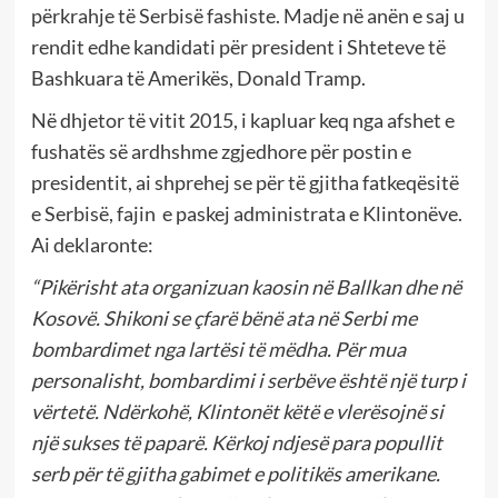
përkrahje të Serbisë fashiste. Madje në anën e saj u
rendit edhe kandidati për president i Shteteve të
Bashkuara të Amerikës, Donald Tramp.
Në dhjetor të vitit 2015, i kapluar keq nga afshet e
fushatës së ardhshme zgjedhore për postin e
presidentit, ai shprehej se për të gjitha fatkeqësitë
e Serbisë, fajin e paskej administrata e Klintonëve.
Ai deklaronte:
“Pikërisht ata organizuan kaosin në Ballkan dhe në
Kosovë. Shikoni se çfarë bënë ata në Serbi me
bombardimet nga lartësi të mëdha.
Për mua
personalisht, bombardimi i serbëve është një turp i
vërtetë. Ndërkohë, Klintonët këtë e vlerësojnë si
një sukses të paparë. Kërkoj ndjesë para popullit
serb për të gjitha gabimet e politikës amerikane.