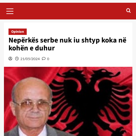
Primary
Menu
Opinion
Nepërkës serbe nuk iu shtyp koka në
kohën e duhur
21/05/2024
0