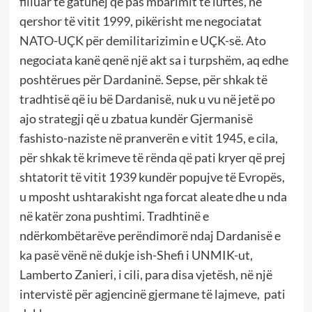
filluar të gatuhej që pas mbarimit të luftës, në
qershor të vitit 1999, pikërisht me negociatat
NATO-UÇK për demilitarizimin e UÇK-së. Ato
negociata kanë qenë një akt sa i turpshëm, aq edhe
poshtërues për Dardaninë. Sepse, për shkak të
tradhtisë që iu bë Dardanisë, nuk u vu në jetë po
ajo strategji që u zbatua kundër Gjermanisë
fashisto-naziste në pranverën e vitit 1945, e cila,
për shkak të krimeve të rënda që pati kryer që prej
shtatorit të vitit 1939 kundër popujve të Evropës,
u mposht ushtarakisht nga forcat aleate dhe u nda
në katër zona pushtimi. Tradhtinë e
ndërkombëtarëve perëndimorë ndaj Dardanisë e
ka pasë vënë në dukje ish-Shefi i UNMIK-ut,
Lamberto Zanieri, i cili, para disa vjetësh, në një
intervistë për agjencinë gjermane të lajmeve, pati