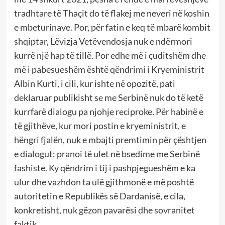
tradhtare të Thaçit do të flakej me neveri në koshin
e mbeturinave. Por, për fatin e keq të mbarë kombit
shqiptar, Lëvizja Vetëvendosja nuk e ndërmori
kurrë një hap të tillë. Por edhe më i çuditshëm dhe
më i pabesueshëm është qëndrimi i Kryeministrit
Albin Kurti, i cili, kur ishte në opozitë, pati
deklaruar publikisht se me Serbinë nuk do të ketë
kurrfarë dialogu pa njohje reciproke. Për habinë e
të gjithëve, kur mori postin e kryeministrit, e
hëngri fjalën, nuk e mbajti premtimin për çështjen
e dialogut: pranoi të ulet në bsedime me Serbinë
fashiste. Ky qëndrim i tij i pashpjegueshëm e ka
ulur dhe vazhdon ta ulë gjithmonë e më poshtë
autoritetin e Republikës së Dardanisë, e cila,
konkretisht, nuk gëzon pavarësi dhe sovranitet
faktik.