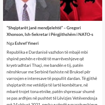
“Shqiptarët janë mendjelehtë” – Gregori
Xhonson, Ish-Sekretar i Përgjithshëm i NATO-s
Nga
Eshref Ymeri
Republika e Dardanisë vazhdon të mbajë mbi
shpinë peshën e rëndë të marrëveshjeve që
kryetradhtari Thaçi, me bandën e tij, patën
nënshkruar me Serbinë fashiste në Bruksel për
varrosjen e interesave të popullit dardan. Të gjithë
shqiptarët me vetëdije të lartë kombëtare, në
mbarë trojet tona etnike, patën shpresuar shumë
se pas ardhjes në pushtet të Lëvizjes Vetëvendosja
më 14 shkurt 2021, pesha e rëndë e marrëveshjeve