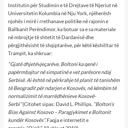
Institutin për Studimin e të Drejtave të Njeriut në
Universitetin Kolumbia në Nju York, njëherësh
njohës i mirë i rrethanave politike në rajonin e
Ballkanit Perëndimor, ka botuar sa e sa materiale
në mbrojtje të shtetit të Dardanisë dhe
përgjithësisht të shqiptarëve, për këtë këshilltar të
Trampit, ka shkruar:
“Gjatë dhjetëvjeçarëve, Boltoni ka qenë i
papërmbajtur në simpatinë e vet parësore ndaj
Serbisë. Ai është në përkrahje të planit të tanishëm
të Beogradit për ndarjen e Kosovës, në këmbim të
normalizimit të marrëdhënieve Kosovë-
Serbi”
(Citohet sipas: David L. Phillips.
“Bolton’s
Bias Against Kosovo – Paragjykimet e Boltonit
kundër Kosovës”.
Faqja e internetit e
gazetës
“Dielli”.
18 shkurt 2019).