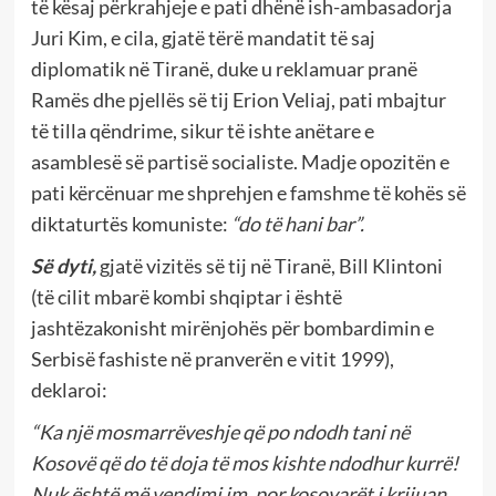
të kësaj përkrahjeje e pati dhënë ish-ambasadorja
Juri Kim, e cila, gjatë tërë mandatit të saj
diplomatik në Tiranë, duke u reklamuar pranë
Ramës dhe pjellës së tij Erion Veliaj, pati mbajtur
të tilla qëndrime, sikur të ishte anëtare e
asamblesë së partisë socialiste. Madje opozitën e
pati kërcënuar me shprehjen e famshme të kohës së
diktaturtës komuniste:
“do të hani bar”.
Së dyti,
gjatë vizitës së tij në Tiranë, Bill Klintoni
(të cilit mbarë kombi shqiptar i është
jashtëzakonisht mirënjohës për bombardimin e
Serbisë fashiste në pranverën e vitit 1999),
deklaroi:
“Ka një mosmarrëveshje që po ndodh tani në
Kosovë që do të doja të mos kishte ndodhur kurrë!
Nuk është më vendimi im, por kosovarët i krijuan