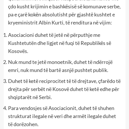
çdo kusht krijimin e bashkësisë së komunave serbe,
pa e çarë kokën absolutisht për gjashtë kushtet e
kryeministrit Albin Kurti, të renditura në vijim:
Asociacioni duhet të jetë në përputhje me
Kushtetutën dhe ligjet në fuqi të Republikës së
Kosovës.
Nuk mund te jetë monoetnik, duhet të ndërrojë
emri, nuk mund të bartë asnjë pushtet publik.
Duhet të ketë reciprocitet të të drejtave, çfarëdo të
drejta për serbët në Kosovë duhet të ketë edhe për
shqiptarët në Serbi.
Para vendosjes së Asociacionit, duhet të shuhen
strukturat ilegale në veri dhe armët ilegale duhet
të dorëzohen.