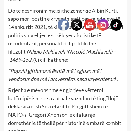
Do të dëshironim me gjithë zemër që Albin Kurti,
sapo mori postin e kryeministrit pas zgjedhjeve të
14 shkurtit 2021, të kishte pasur si busull orientimi
politik shprehjen e shkëlqyer aforistike të
mendimtarit, personalitetit politik dhe
filozofit
Nikolo Makiaveli
(Niccolò Machiavelli
–
1469-1527),
i cili ka thënë:
“Populli gjithmonë është më i zgjuar, më i
vendosur dhe më i arsyeshëm, sesa kryeshtetari”.
Rrjedha e mëvonshme e ngjarjeve vërtetoi
katërcipërisht se sa aktuale vazhdon të tingëllojë
deklarata e ish Sekretarit të Përgjithshëm të
NATO-s, Gregori Xhonson, e cila ka një
domethënie të thellë për historinë e mbarë kombit
shqiptar.