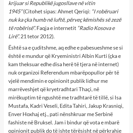
krijuar si Republikë jugosllave në vitin
1945”
(Citohet sipas: Ahmet Qeriqi:
“I robëruari
nuk ka çka humb në luftë, përveç këmishës së zezë
të robërisë”.
Faqja e internetit
“Radio Kosova e
Lirë”.
21 tetor 2012).
Është sa e çuditshme, aq edhe e pabesueshme se si
është e mundur që Kryeministri Albin Kurti (çka e
kam theksuar edhe disa herë të tjera në internet)
nuk organizoi Referendum mbarëpopullor për të
vjelë mendimin e opinionit publik lidhur me
marrëveshjet që kryetradhtari Thaçi, në
mirëkuptim të ngushtë me tradhtarë të tillë, si Isa
Mustafa, Kadri Veseli, Edita Tahiri, Jakup Krasniqi,
Enver Hoxhaj etj., pati nënshkruar me Serbinë
fashiste në Bruksel. Jam i bindur që vota e mbarë
opinionit publik do të ishte tërësisht në përkrahje