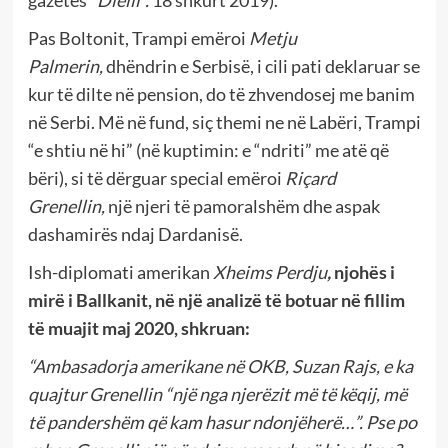
Pas Boltonit, Trampi emëroi
Metju
Palmerin,
dhëndrin e Serbisë, i cili pati deklaruar se
kur të dilte në pension, do të zhvendosej me banim
në Serbi. Më në fund, siç themi ne në Labëri, Trampi
“e shtiu në hi” (në kuptimin: e “ndriti” me atë që
bëri), si të dërguar special emëroi
Riçard
Grenellin,
një njeri të pamoralshëm dhe aspak
dashamirës ndaj Dardanisë.
Ish-diplomati amerikan
Xheims Perdju
,
njohës i
mirë i Ballkanit, në një analizë të botuar në fillim
të muajit maj 2020, shkruan:
“Ambasadorja amerikane në OKB, Suzan Rajs, e ka
quajtur Grenellin “një nga njerëzit më të këqij, më
të pandershëm që kam hasur ndonjëherë…”. Pse po