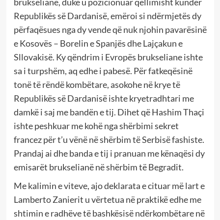
brukseliane, duke u pozicionuar qëllimisht kundër
Republikës së Dardanisë, emëroi si ndërmjetës dy
përfaqësues nga dy vende që nuk njohin pavarësinë
e Kosovës – Borelin e Spanjës dhe Lajçakun e
Sllovakisë. Ky qëndrim i Evropës brukseliane ishte
sa i turpshëm, aq edhe i pabesë. Për fatkeqësinë
tonë të rëndë kombëtare, asokohe në krye të
Republikës së Dardanisë ishte kryetradhtari me
damkë i saj me bandën e tij. Dihet që Hashim Thaçi
ishte peshkuar me kohë nga shërbimi sekret
francez për t’u vënë në shërbim të Serbisë fashiste.
Prandaj ai dhe banda e tij i pranuan me kënaqësi dy
emisarët brukselianë në shërbim të Begradit.
Me kalimin e viteve, ajo deklarata e cituar më lart e
Lamberto Zanierit u vërtetua në praktikë edhe me
shtimin e radhëve të bashkësisë ndërkombëtare në