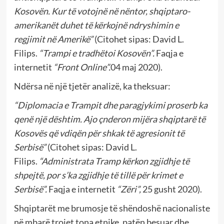
Kosovën. Kur të votojnë në nëntor, shqiptaro-
amerikanët duhet të kërkojnë ndryshimin e
regjimit në Amerikë”
(Citohet sipas: David L.
Filips.
“
Trampi e tradhëtoi Kosovën”.
Faqja e
internetit
“Front Online”.
04 maj 2020).
Ndërsa në një tjetër analizë, ka theksuar:
“
Diplomacia e Trampit dhe paragjykimi proserb ka
qenë një dështim. Ajo çnderon mijëra shqiptarë të
Kosovës që vdiqën për shkak të agresionit të
Serbisë”
(Citohet sipas: David L.
Filips.
“Administrata Tramp kërkon zgjidhje të
shpejtë, por s’ka zgjidhje të tillë për krimet e
Serbisë”.
Faqja e internetit
“Zëri”,
25 gusht 2020).
Shqiptarët me brumosje të shëndoshë nacionaliste
në mbarë trojet tona etnike, patën besuar dhe