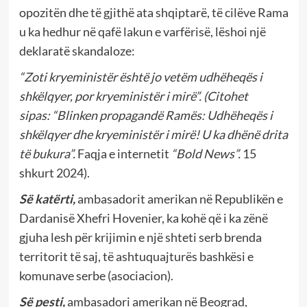
opozitën dhe të gjithë ata shqiptarë, të cilëve Rama
u ka hedhur në qafë lakun e varfërisë, lëshoi një
deklaratë skandaloze:
“Zoti kryeministër është jo vetëm udhëheqës i
shkëlqyer, por kryeministër i mirë”.
(Citohet
sipas:
“Blinken propagandë Ramës: Udhëheqës i
shkëlqyer dhe kryeministër i mirë! U ka dhënë drita
të bukura”.
Faqja e internetit
“Bold News”.
15
shkurt 2024).
Së katërti,
ambasadorit amerikan në Republikën e
Dardanisë Xhefri Hovenier, ka kohë që i ka zënë
gjuha lesh për krijimin e një shteti serb brenda
territorit të saj, të ashtuquajturës bashkësi e
komunave serbe (asociacion).
Së pesti,
ambasadori amerikan në Beograd,