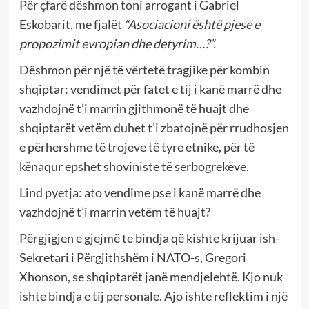
Për çfarë dëshmon toni arrogant i Gabriel
Eskobarit, me fjalët
“Asociacioni është pjesë e
propozimit evropian dhe detyrim…?”.
Dëshmon për një të vërtetë tragjike për kombin
shqiptar: vendimet për fatet e tij i kanë marrë dhe
vazhdojnë t’i marrin gjithmonë të huajt dhe
shqiptarët vetëm duhet t’i zbatojnë për rrudhosjen
e përhershme të trojeve të tyre etnike, për të
kënaqur epshet shoviniste të serbogrekëve.
Lind pyetja: ato vendime pse i kanë marrë dhe
vazhdojnë t’i marrin vetëm të huajt?
Përgjigjen e gjejmë te bindja që kishte krijuar ish-
Sekretari i Përgjithshëm i NATO-s, Gregori
Xhonson, se shqiptarët janë mendjelehtë. Kjo nuk
ishte bindja e tij personale. Ajo ishte reflektim i një