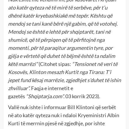
ato katër qyteza në të mirë të serbëve, për t’u
dhënë katër kryebashkiakë më tepër. Kështu që
mendoj se tani kanë bërë një gabim, që të votohej.
Mendoj se është e lehtë për shqiptarët, tani në
shumicë, që të përpiqen që të përfitojnë nga
momenti, për të paraqitur argumentin tyre, por
gjëja e vërtetë që duhet të bëjmë është ta ndalim
këtë marrëzi”
(Citohet sipas:
“
Tensionet në veri të
Kosovës, Klinton mesazh Kurtit nga Tirana: T’i
jepet fund kësaj marrëzie, zgjedhjet s’duhet të ishin
zhvilluar”.
Faqja e internetit e
gazetës
“Shqiptarja.com”.
03 korrik 2023).
Vallë nuk ishte i informuar Bill Klintoni që serbët
në ato katër qyteza nuk i ndaloi Kryeministri Albin
Kurti të merrnin pjesë në zgjedhje, por ishte