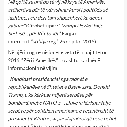
Në qoftë se unë do të vij në krye të Amerikës,
atëherë ka për të ndryshuar kursi i politikës së
jashtme, i cili deri tani shpeshherë ka qenë i
gabuar”
(Citohet sipas:
“Trampi i kërkoi falje
Serbisë… për Klintonët”.
Faqja e
internetit
“stihiya.org”.
25 dhjetor 2015).
Në njërin nga emisionet e veta të muajit tetor
2016, “Zëri i Amerikës”, po ashtu, ka dhënë
informacionin në vijim:
“Kandidati presidencial nga radhët e
republikanëve në Shtetet e Bashkuara, Donald
Tramp, u ka kërkuar ndjesë serbëve për
bombardimet e NATO-s … Duke iu kërkuar falje
serbëve për politikën amerikane e veçanërisht të
presidentit Klinton, ai paralajmëroi që nëse bëhet
president “do të forcojë lidhjet me qeverinë në