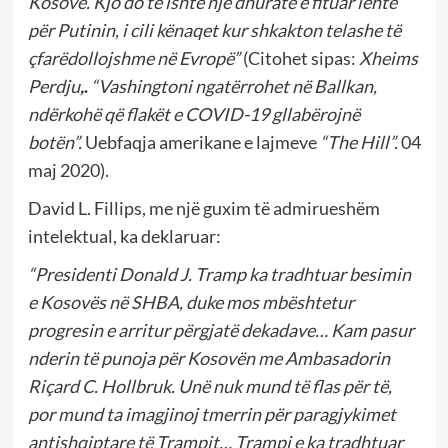
Kosovë. Kjo do të ishte një dhuratë e fituar lehtë
për Putinin, i cili kënaqet kur shkakton telashe të
çfarëdollojshme në Evropë”
(Citohet sipas:
Xheims
Perdju
,
.
“Vashingtoni ngatërrohet në Ballkan,
ndërkohë që flakët e COVID-19 gllabërojnë
botën”.
Uebfaqja amerikane e lajmeve
“The Hill”.
04
maj 2020).
David L. Fillips, me një guxim të admirueshëm
intelektual, ka deklaruar:
“Presidenti Donald J. Tramp ka tradhtuar besimin
e Kosovës në SHBA, duke mos mbështetur
progresin e arritur përgjatë dekadave…
Kam pasur
nderin të punoja për Kosovën me Ambasadorin
Riçard C. Hollbruk. Unë nuk mund të flas për të,
por mund ta imagjinoj tmerrin për paragjykimet
antishqiptare të Trampit…
Trampi e ka tradhtuar