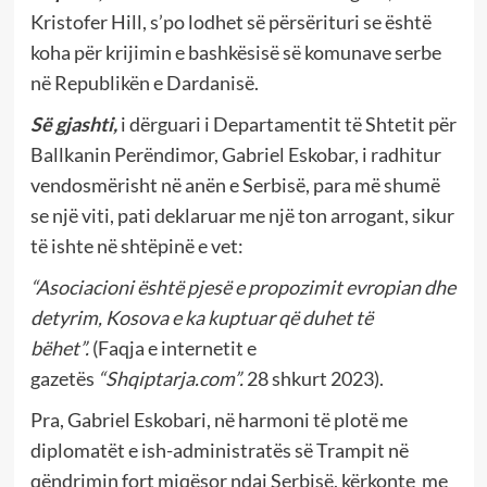
Kristofer Hill, s’po lodhet së përsërituri se është
koha për krijimin e bashkësisë së komunave serbe
në Republikën e Dardanisë.
Së gjashti,
i dërguari i Departamentit të Shtetit për
Ballkanin Perëndimor, Gabriel Eskobar, i radhitur
vendosmërisht në anën e Serbisë, para më shumë
se një viti, pati deklaruar me një ton arrogant, sikur
të ishte në shtëpinë e vet:
“Asociacioni është pjesë e propozimit evropian dhe
detyrim, Kosova e ka kuptuar që duhet të
bëhet”.
(Faqja e internetit e
gazetës
“Shqiptarja.com”.
28 shkurt 2023).
Pra, Gabriel Eskobari, në harmoni të plotë me
diplomatët e ish-administratës së Trampit në
qëndrimin fort miqësor ndaj Serbisë, kërkonte me