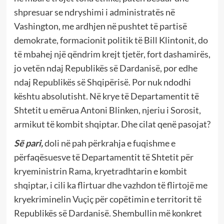
shpresuar se ndryshimi i administratës në
Vashington, me ardhjen në pushtet të partisë
demokrate, formacionit politik të Bill Klintonit, do
të mbahej një qëndrim krejt tjetër, fort dashamirës,
jo vetën ndaj Republikës së Dardanisë, por edhe
ndaj Republikës së Shqipërisë. Por nuk ndodhi
kështu absolutisht. Në krye të Departamentit të
Shtetit u emërua Antoni Blinken, njeriu i Sorosit,
armikut të kombit shqiptar. Dhe cilat qenë pasojat?
Së pari,
doli në pah përkrahja e fuqishme e
përfaqësuesve të Departamentit të Shtetit për
kryeministrin Rama, kryetradhtarin e kombit
shqiptar, i cili ka flirtuar dhe vazhdon të flirtojë me
kryekriminelin Vuçiç për copëtimin e territorit të
Republikës së Dardanisë. Shembullin më konkret