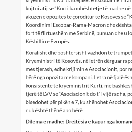
kujtoi atij se “Kurti ka mbështetje të madhe n
akuzën e opozitës të çoroditur të Kosovës se “
Koordinimi Escobar-Rama-Macron dhe dështakët 
fort të flirtueshëm me Serbinë, punuan dhe u 
Këshillin e Evropës.
Koralisht dhe poshtërsisht vazhdon të trumpet
Kryeministri të Kosovës, në letrën dërguar rap
mes tjerash, edhe krijimin e Asociacionit, por 
bërë nga opozita me kompani. Letra në fjalë ësh
konsistente të kryeministrit Kurti, me bashkës
tjerë të LVV se “Asociacionit do t`i vijë radha,
bisedohet për pikën e 7, ku shënohet Asociacion
nuk është thënë apo bërë.
Dilema e madhe: Drejtësia e kapur nga koman