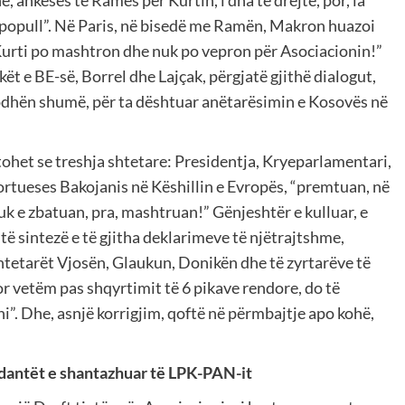
ë popull”. Në Paris, në bisedë me Ramën, Makron huazoi
Kurti po mashtron dhe nuk po vepron për Asociacionin!”
e BE-së, Borrel dhe Lajçak, përgjatë gjithë dialogut,
lodhën shumë, për ta dështuar anëtarësimin e Kosovës në
ohet se treshja shtetare: Presidentja, Kryeparlamentari,
ortueses Bakojanis në Këshillin e Evropës, “premtuan, në
nuk e zbatuan, pra, mashtruan!” Gënjeshtër e kulluar, e
të sintezë e të gjitha deklarimeve të njëtrajtshme,
htetarët Vjosën, Glaukun, Donikën dhe të zyrtarëve të
 por vetëm pas shqyrtimit të 6 pikave rendore, do të
i”. Dhe, asnjë korrigjim, qoftë në përmbajtje apo kohë,
dantët e shantazhuar të LPK-PAN-it