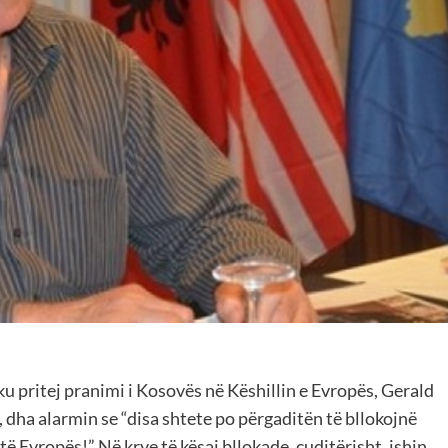
ku pritej pranimi i Kosovës në Këshillin e Evropës, Gerald
, dha alarmin se “disa shtete po përgaditën të bllokojnë
ë Evropës!” Në krye të kësaj bllokade, çuditërisht, ishin