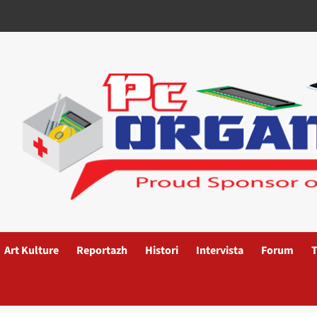
Art Kulture
Reportazh
Histori
Intervista
Forum
T