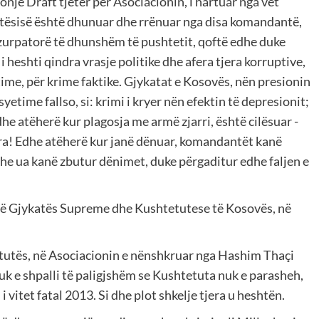
një Draft tjetër për Asociacionin, i hartuar nga vet
tësisë është dhunuar dhe rrënuar nga disa komandantë,
uzurpatorë të dhunshëm të pushtetit, qoftë edhe duke
 heshti qindra vrasje politike dhe afera tjera korruptive,
time, për krime faktike. Gjykatat e Kosovës, nën presionin
etime fallso, si: krimi i kryer nën efektin të depresionit;
e atëherë kur plagosja me armë zjarri, është cilësuar -
jera! Edhe atëherë kur janë dënuar, komandantët kanë
he ua kanë zbutur dënimet, duke përgaditur edhe faljen e
t të Gjykatës Supreme dhe Kushtetutese të Kosovës, në
etutës, në Asociacionin e nënshkruar nga Hashim Thaçi
nuk e shpalli të paligjshëm se Kushtetuta nuk e parasheh,
 i vitet fatal 2013. Si dhe plot shkelje tjera u heshtën.