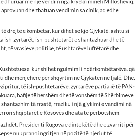
të dhuruar me një vendim nga kryekrimineli Millosheviq,
 aprovuan dhe zbatuan vendimin sa cinik, aq edhe
 të drejtë e kombëtar, kur dihet se kjo Gjykatë, ashtu si
nga ish-zyrtarët, ish-pushtetarët e shantazhuar dhe të
t, të vrasjeve politike, të ushtarëve luftëtarë dhe
Kushtetuese, kur shihet ngulmimi i ndërkombëtarëve, që
uti dhe menjëherë për shqyrtim në Gjykatën në fjalë. Dhe,
pritur, të ish-pushtetarëve, zyrtarëve partiakë të PAN-
shkuara, hafije të hershëm dhe të vonshëm të Shërbimeve
shantazhim të rrastë, rreziku i një gjykimi e vendimi në
tmerron shqiptarët e Kosovës dhe ata të përbotshëm.
razhdët. Presidenti Rugova e dinte këtë dhe e zvarriti për
 sepse nuk pranoi ngritjen në pozitë të njeriut të