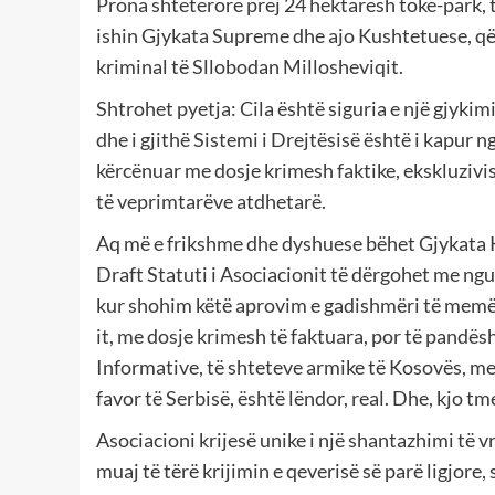
Prona shtetërore prej 24 hektarësh tokë-park, 
ishin Gjykata Supreme dhe ajo Kushtetuese, që
kriminal të Sllobodan Millosheviqit.
Shtrohet pyetja: Cila është siguria e një gjykimi
dhe i gjithë Sistemi i Drejtësisë është i kapur 
kërcënuar me dosje krimesh faktike, ekskluzivish
të veprimtarëve atdhetarë.
Aq më e frikshme dhe dyshuese bëhet Gjykata 
Draft Statuti i Asociacionit të dërgohet me ng
kur shohim këtë aprovim e gadishmëri të memëzi
it, me dosje krimesh të faktuara, por të pandë
Informative, të shteteve armike të Kosovës, me 
favor të Serbisë, është lëndor, real. Dhe, kjo 
Asociacioni krijesë unike i një shantazhimi të v
muaj të tërë krijimin e qeverisë së parë ligjore,