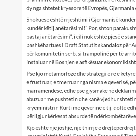
dy nga shtetet kryesore të Evropës, Gjermania e
Shokuese është rrjeshtimi i Gjermanisë kundër 
kundër këtij anëtarësimi!” Por, shton parakush
pastaj anëtarësimi”, i cili nuk është pjesë e st
bashkëhartues i Draft Statutit skandaloz për As
për komunitetin serb, si trampolinë për të arr
instaluar në Bosnjen e asfikësuar ekonomikisht, 
Pse kjo metamorfozë dhe strategji e re e këtyre
e frustruar, e tmerruar nga nisma e qeverisë, 
marramendëse, edhe pse gjysmake në deklarim, 
abuzuar me pushtetin dhe kanë vjedhur shtetin,
kryeministrin Kurti me qeverinë e tij, qoftë e
përligjur kërkesat absurde të ndërkombëtarëve, 
Kjo është një joshje, një thirrje e drejtëpërdr
kryeministrit Kurti. Ecejakët e Escobar në Tiranë