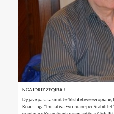
NGA
IDRIZ ZEQIRAJ
Dy javë para takimit të 46 shteteve evropiane, 
Knaus, nga “Iniciativa Evropiane për Stabilitet”
pranimin e Kosovës për organizatën e Këshillit t