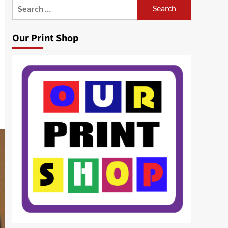
Search
for:
Our Print Shop