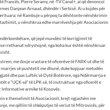
të Francës, Pierre Seramy, në -TV Canal+, ai që denoncoi
rmes Danjean Arnaud, dhëndër i Serbisë. Ai u kujdes për
ë merituara; në Rambuje u përpoq ta dështonte nënshkrimin
ntazhimit, u nënshkrua edhe marrëveshja për Asociacionin
 ndërkombëtare, që jepë mundësi të korrigjimit të
se rrethanat ndryshojnë, nga koha kur është nënshkruar
sisht.
kstrem, me dosje vrastare të oficerëve të FARK-ut dhe të
të marrjes së pushtetit me dhunë, duke kopjuar metodën
gjatë dhe pas Luftës së Dytë Botërore, nga Ndërmarrja e
ët e “UÇK-së” të LPK-së, të instruktuar nga oficerët e
 Informative armike të Kosovës.
min e themelimit të Asociacionit, krejt ngjashëm me
nje, me qëllim të shkëputjes të veriut të Mitrovicës, për