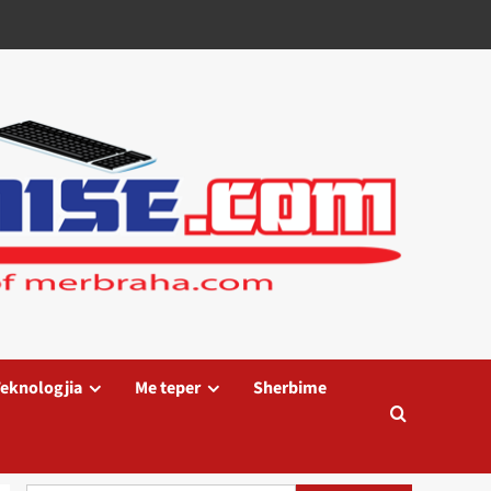
eknologjia
Me teper
Sherbime