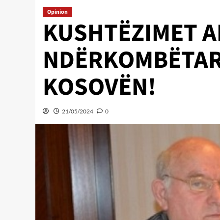
Opinion
KUSHTËZIMET A
NDËRKOMBËTAR
KOSOVËN!
21/05/2024
0