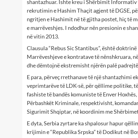
shantazhuar. Ishte kreu i Shërbimit Informativ 
rekrutimin e Hashim Thaçit agjent të DGSE, pë
ngritjen e Hashimit në të gjitha postet, hiç t
e marrëveshjes. I ndodhur nën presionin e sha
në vitin 2013.
Clausula “Rebus Sic Stantibus”, është doktrinë
Marrëveshjeve e kontratave të nënshkruara, në
dhe dëmtojnë ekstremisht njërën palë padrejtë
E para, përveç rrethanave të një shantazhimi e
veprimtarëve të LDK-së, për qëllime politike, 
fashiste të bandës komuniste të Enver Hoxhës, 
Përbashkët Kriminale, respektivisht, komandant
Sigurimit Shqiptar, në koordinim me Shërbimet
E dyta, Serbia zyrtare ka shpalosur hapur qëlli
krijimin e “Republika Srpska” të Dodikut në Bos