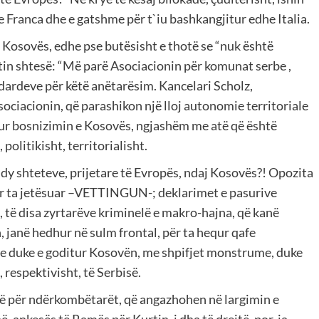
 Franca dhe e gatshme për t`iu bashkangjitur edhe Italia.
Kosovës, edhe pse butësisht e thotë se “nuk është
tin shtesë: “Më parë Asociacionin për komunat serbe ,
andardeve për këtë anëtarësim. Kancelari Scholz,
ociacionin, që parashikon një lloj autonomie territoriale
itur bosnizimin e Kosovës, ngjashëm me atë që është
politikisht, territorialisht.
 dy shteteve, prijetare të Evropës, ndaj Kosovës?! Opozita
për ta jetësuar –VETTINGUN-; deklarimet e pasurive
të disa zyrtarëve kriminelë e makro-hajna, që kanë
 janë hedhur në sulm frontal, për ta hequr qafe
dhe duke e goditur Kosovën, me shpifjet monstrume, duke
respektivisht, të Serbisë.
ejtë për ndërkombëtarët, që angazhohen në largimin e
, ankesës të Ramës për Kurtin, i dha të drejtë, por, ia