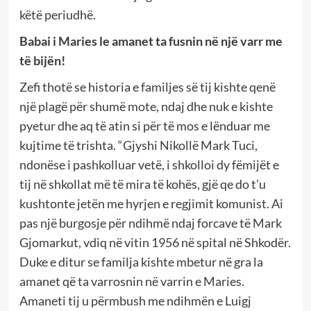
këtë periudhë.
Babai i Maries le amanet ta fusnin në një varr me
të bijën!
Zefi thotë se historia e familjes së tij kishte qenë
një plagë për shumë mote, ndaj dhe nuk e kishte
pyetur dhe aq të atin si për të mos e lënduar me
kujtime të trishta. “Gjyshi Nikollë Mark Tuci,
ndonëse i pashkolluar vetë, i shkolloi dy fëmijët e
tij në shkollat më të mira të kohës, gjë qe do t’u
kushtonte jetën me hyrjen e regjimit komunist. Ai
pas një burgosje për ndihmë ndaj forcave të Mark
Gjomarkut, vdiq në vitin 1956 në spital në Shkodër.
Duke e ditur se familja kishte mbetur në gra la
amanet që ta varrosnin në varrin e Maries.
Amaneti tij u përmbush me ndihmën e Luigj