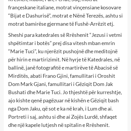
françeskane italiane, motrat vinçensiane kosovare
“Bijat e Dashurisë”, motrat e Nënë Terezës, ashtu si
motrat bamirëse gjermane të Fushë-Arrëzit etj.
Sheshi para katedrales së Rrëshenit “Jezusi i vetmi
shpëtimtar i botës” prej disa vitesh mban emrin
“Marie Tuci”, ku njerëzit pushojnë dhe meditojnë
për hirin e martirizimit. Në hyrje të Katedrales, në
ballinë, janë fotografitë e martirëve të Abacisë së
Mirditës, abati Frano Gjini, famullitari i Oroshit
Dom Mark Gjani, famullitari i Gëziqit Dom Jak
Bushati dhe Marie Tuci. Jo thjeshtë për kurreshtje,
ajo kishte qenë pagëzuar në kishën e Gëziqit bash
nga Dom Jaku, që sot e ka në krah, i Lum dhe ai.
Portreti i saj, ashtu si dhe ai Zojës Lurdë, shfaqet
dhe një kapele lutjesh në spitalin e Rrëshenit.