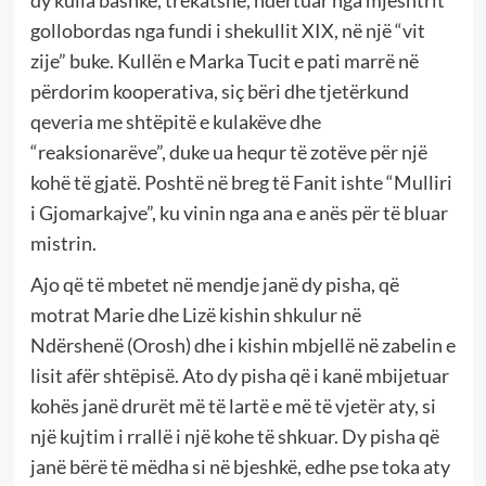
dy kulla bashkë, trekatshe, ndërtuar nga mjeshtrit
gollobordas nga fundi i shekullit XIX, në një “vit
zije” buke. Kullën e Marka Tucit e pati marrë në
përdorim kooperativa, siç bëri dhe tjetërkund
qeveria me shtëpitë e kulakëve dhe
“reaksionarëve”, duke ua hequr të zotëve për një
kohë të gjatë. Poshtë në breg të Fanit ishte “Mulliri
i Gjomarkajve”, ku vinin nga ana e anës për të bluar
mistrin.
Ajo që të mbetet në mendje janë dy pisha, që
motrat Marie dhe Lizë kishin shkulur në
Ndërshenë (Orosh) dhe i kishin mbjellë në zabelin e
lisit afër shtëpisë. Ato dy pisha që i kanë mbijetuar
kohës janë drurët më të lartë e më të vjetër aty, si
një kujtim i rrallë i një kohe të shkuar. Dy pisha që
janë bërë të mëdha si në bjeshkë, edhe pse toka aty