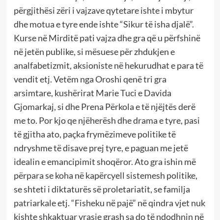
përgjithësi zëri i vajzave qytetare ishte i mbytur
dhe motua e tyre ende ishte “Sikur të isha djalë”.
Kurse në Mirditë pati vajza dhe gra që u përfshinë
në jetën publike, si mësuese për zhdukjen e
analfabetizmit, aksioniste në hekurudhat e para të
vendit etj. Vetëm nga Oroshi qenë tri gra
arsimtare, kushërirat Marie Tuci e Davida
Gjomarkaj, si dhe Prena Përkola e të njëjtës derë
me to. Por kjo qe njëherësh dhe drama e tyre, pasi
të gjitha ato, paçka frymëzimeve politike të
ndryshme të disave prej tyre, e paguan me jetë
idealin e emancipimit shoqëror. Ato gra ishin më
përpara se koha në kapërcyell sistemesh politike,
se shteti i diktaturës së proletariatit, se familja
patriarkale etj. “Fisheku në pajë” në qindra vjet nuk
kishte shkaktuar vrasje grash sa do të ndodhnin në