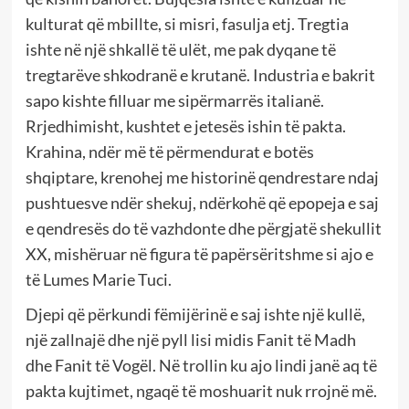
kulturat që mbillte, si misri, fasulja etj. Tregtia
ishte në një shkallë të ulët, me pak dyqane të
tregtarëve shkodranë e krutanë. Industria e bakrit
sapo kishte filluar me sipërmarrës italianë.
Rrjedhimisht, kushtet e jetesës ishin të pakta.
Krahina, ndër më të përmendurat e botës
shqiptare, krenohej me historinë qendrestare ndaj
pushtuesve ndër shekuj, ndërkohë që epopeja e saj
e qendresës do të vazhdonte dhe përgjatë shekullit
XX, mishëruar në figura të papërsëritshme si ajo e
të Lumes Marie Tuci.
Djepi që përkundi fëmijërinë e saj ishte një kullë,
një zallnajë dhe një pyll lisi midis Fanit të Madh
dhe Fanit të Vogël. Në trollin ku ajo lindi janë aq të
pakta kujtimet, ngaqë të moshuarit nuk rrojnë më.