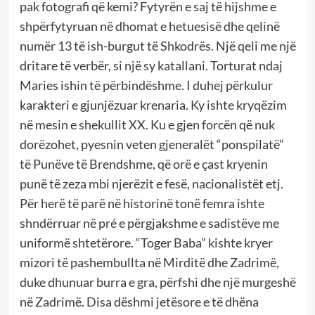
pak fotografi që kemi? Fytyrën e saj të hijshme e
shpërfytyruan në dhomat e hetuesisë dhe qelinë
numër 13 të ish-burgut të Shkodrës. Një qeli me një
dritare të verbër, si një sy katallani. Torturat ndaj
Maries ishin të përbindëshme. I duhej përkulur
karakteri e gjunjëzuar krenaria. Ky ishte kryqëzim
në mesin e shekullit XX. Ku e gjen forcën që nuk
dorëzohet, pyesnin veten gjeneralët “ponspilatë”
të Punëve të Brendshme, që orë e çast kryenin
punë të zeza mbi njerëzit e fesë, nacionalistët etj.
Për herë të parë në historinë tonë femra ishte
shndërruar në pré e përgjakshme e sadistëve me
uniformë shtetërore. “Toger Baba” kishte kryer
mizori të pashembullta në Mirditë dhe Zadrimë,
duke dhunuar burra e gra, përfshi dhe një murgeshë
në Zadrimë. Disa dëshmi jetësore e të dhëna