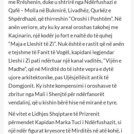
me Rrëshenin, duke u shtrirë nga Ndërfushazi e
Qafë – Molla në Bukmirë, Livadhëz, Qurkëz e
Shpërdhazë, që thirreshin “Oroshi i Poshtëm”. Në
anën veriore, aty ku ky areal oroshas takohej me
Kaçinarin, një kodër jo fort e naltë do të quhej
“Maja e Lleshit të Zi”. Nuk është e rastit që në anën
e tejshme të Fanit të Vogël, kapidani legjendar
Lleshi i Zi pati ndërtuar një kanal vaditës, “Vijën e
Madhe”, që në Mirditë do të ishte vepra e dytë
ujore arkitektonike, pas Ujësjellësit antik të
Domgjonit. Ky ishte kompensimi i oroshasve të
zbritur nga Mali i Shenjtë për ndërfanorët
vendalinj, që u kishin bërë hise në miranë e tyre.
Në vitet e Lidhjes Shqiptare të Prizrenit
përmendet Kapidan Marka Tuci i Ndërfushazit, si
një ndër figurat kryesore të Mirditës në atë kohë, i