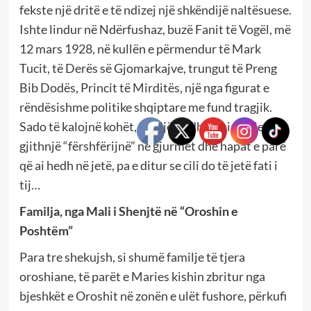
fekste një dritë e të ndizej një shkëndijë naltësuese.
Ishte lindur në Ndërfushaz, buzë Fanit të Vogël, më
12 mars 1928, në kullën e përmendur të Mark
Tucit, të Derës së Gjomarkajve, trungut të Preng
Bib Dodës, Princit të Mirditës, një nga figurat e
rëndësishme politike shqiptare me fund tragjik.
Sado të kalojnë kohët, fëmijëria dhe rinia e njeriut
gjithnjë “fërshfërijnë” në gjurmët dhe hapat e parë
që ai hedh në jetë, pa e ditur se cili do të jetë fati i
tij…
Familja, nga Mali i Shenjtë në “Oroshin e
Poshtëm”
Para tre shekujsh, si shumë familje të tjera
oroshiane, të parët e Maries kishin zbritur nga
bjeshkët e Oroshit në zonën e ulët fushore, përkufi