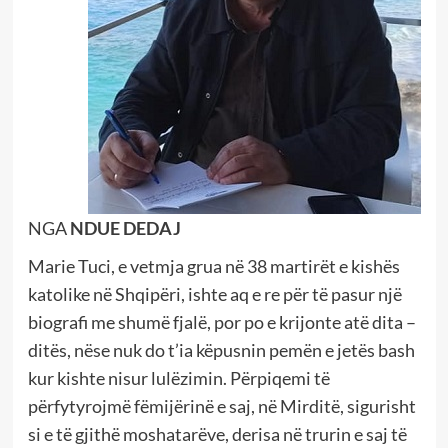
NGA
NDUE DEDAJ
Marie Tuci, e vetmja grua në 38 martirët e kishës
katolike në Shqipëri, ishte aq e re për të pasur një
biografi me shumë fjalë, por po e krijonte atë dita –
ditës, nëse nuk do t’ia këpusnin pemën e jetës bash
kur kishte nisur lulëzimin. Përpiqemi të
përfytyrojmë fëmijërinë e saj, në Mirditë, sigurisht
si e të gjithë moshatarëve, derisa në trurin e saj të