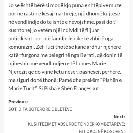
Jo se është bërë si modë kjo puna e shtëpive muze,
por në rastin e kësaj martireje, një dhomë kujtesë
në vendlindje do të ishte e nevojshme, pasi do t’i
kushtohej jo vetëm një individi të flijuar
politikisht, por një familje fisnike të zhbirë nga
komunizmi. Zef Tuci thotë se kanë ardhur njëherë
katër furgona me pelegrinë nga Berati, që donin të
njiheshin më vendlindjen e të Lumes Marie.
Njerëzit që do vijnë këtu nesër, pasnesër, përherë,
me siguri do të thonë: Pamë dhe prekëm “Pishën e
Marie Tucit”. Si Pisha e Shën Françeskut…
Post
Previous:
SOT, DITA BOTERORE E BLETEVE
navigation
Next:
KUSHTËZIMET ABSURDE TË NDËRKOMBËTARËVE;
BLLOKOJNË KOSOVËN!