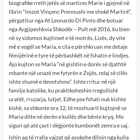
biografike rreth jetës së martires Marie i gjejmë në
librin “Imzot Vinçenc Prennushi me shokë Martirë”,
përgatitur nga At Leonardo Di Pinto dhe botuar
nga Argjipeshkvia Shkodër – Pult më 2016, ku bien
në sy sidomos kujtimet e të motrës, Lizës, dy vite
më e vogël se Maria, e cila e përshkruan me detaje
fëmijërinë e tyre të përbashkët në fshatin e lindjes.
Ajo kujton se Maria “në gishtin e dorës së djathtë
mbante një unazë me fytyrën e Zojës, ndaj së cilës
ishte shumë e devotshme”. Ishte rritur në një
familje katolike, ku praktikoheshin rregullisht
uratët, rruzarja, lutjet. Edhe pse fshati nuk kishte
kishë, sa shkonte ora 12, të moshuarit kujtojnë se
Maria dilte në derën e kullës dhe bënte kryq. Me
siguri që atë çast i dëgjonte kumbonët zemra e saj.
Ishin aq të rralla vajzat që asokohe dilnin nga kulla