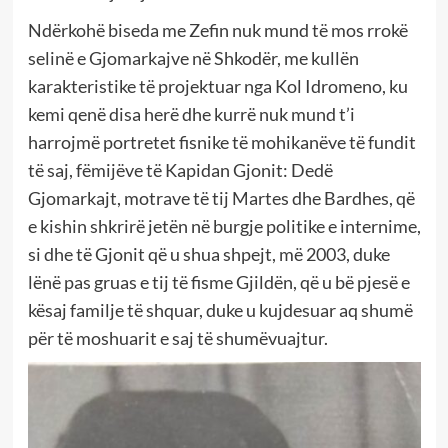
Ndërkohë biseda me Zefin nuk mund të mos rrokë
selinë e Gjomarkajve në Shkodër, me kullën
karakteristike të projektuar nga Kol Idromeno, ku
kemi qenë disa herë dhe kurrë nuk mund t’i
harrojmë portretet fisnike të mohikanëve të fundit
të saj, fëmijëve të Kapidan Gjonit: Dedë
Gjomarkajt, motrave të tij Martes dhe Bardhes, që
e kishin shkrirë jetën në burgje politike e internime,
si dhe të Gjonit që u shua shpejt, më 2003, duke
lënë pas gruas e tij të fisme Gjildën, që u bë pjesë e
kësaj familje të shquar, duke u kujdesuar aq shumë
për të moshuarit e saj të shumëvuajtur.