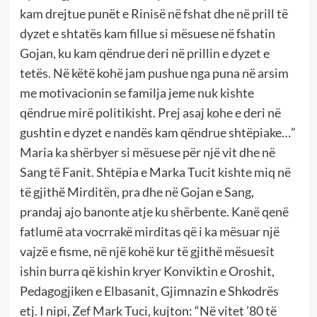
kam drejtue punët e Rinisë në fshat dhe në prill të
dyzet e shtatës kam fillue si mësuese në fshatin
Gojan, ku kam qëndrue deri në prillin e dyzet e
tetës. Në këtë kohë jam pushue nga puna në arsim
me motivacionin se familja jeme nuk kishte
qëndrue mirë politikisht. Prej asaj kohe e deri në
gushtin e dyzet e nandës kam qëndrue shtëpiake…”
Maria ka shërbyer si mësuese për një vit dhe në
Sang të Fanit. Shtëpia e Marka Tucit kishte miq në
të gjithë Mirditën, pra dhe në Gojan e Sang,
prandaj ajo banonte atje ku shërbente. Kanë qenë
fatlumë ata vocrrakë mirditas që i ka mësuar një
vajzë e fisme, në një kohë kur të gjithë mësuesit
ishin burra që kishin kryer Konviktin e Oroshit,
Pedagogjiken e Elbasanit, Gjimnazin e Shkodrës
etj. I nipi, Zef Mark Tuci, kujton: “Në vitet ’80 të