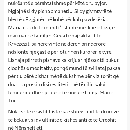
nuk është e përshtatshme për këtë dru pyjor.
Ngjajnë si dy pisha amanet!… Si dy gjymtyrë të
blertë që zgjatën në kohë për kah pavdekësia.
Maria nuk do të mund t’i shihte më, kurse Liza, e
martuar në familjen Gega të bajraktarit të
Kryezezit, sa herë vinte në derën prindërore,
ndalonte një çast e përlotur nën kurorën e tyre.
Lisnaja përreth pishave ka krijuar një oaz të bukur,
çlodhës e meditativ, por që mund të zvillatej paksa
për t’u bërë pishat më të dukshme për vizitorët që
duan ta prekin disi realitetin në të cilin kaloi
fëmijërinë dhe një pjesë të rinisë e Lumja Marie
Tuci.
Nuk është e rastit historia e shtegtimit të drurëve
të bekuar, si dy ultinjtë e kishës antike të Oroshit
në Nënshejt etj.