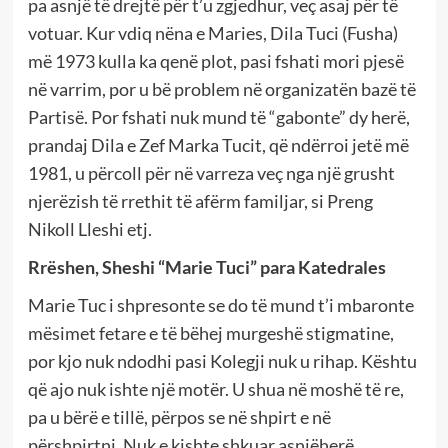
pa asnjë të drejtë për t’u zgjedhur, veç asaj për të
votuar. Kur vdiq nëna e Maries, Dila Tuci (Fusha)
më 1973 kulla ka qenë plot, pasi fshati mori pjesë
në varrim, por u bë problem në organizatën bazë të
Partisë. Por fshati nuk mund të “gabonte” dy herë,
prandaj Dila e Zef Marka Tucit, që ndërroi jetë më
1981, u përcoll për në varreza veç nga një grusht
njerëzish të rrethit të afërm familjar, si Preng
Nikoll Lleshi etj.
Rrëshen, Sheshi “Marie Tuci” para Katedrales
Marie Tuc i shpresonte se do të mund t’i mbaronte
mësimet fetare e të bëhej murgeshë stigmatine,
por kjo nuk ndodhi pasi Kolegji nuk u rihap. Kështu
që ajo nuk ishte një motër. U shua në moshë të re,
pa u bërë e tillë, përpos se në shpirt e në
përshpirtni. Nuk e kishte shkuar asnjëherë