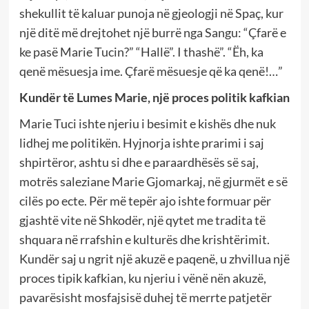
shekullit të kaluar punoja në gjeologji në Spaç, kur
një ditë më drejtohet një burrë nga Sangu: “Çfarë e
ke pasë Marie Tucin?” “Hallë”. I thashë”. “Ëh, ka
qenë mësuesja ime. Çfarë mësuesje që ka qenë!…”
Kundër të Lumes Marie, një proces politik kafkian
Marie Tuci ishte njeriu i besimit e kishës dhe nuk
lidhej me politikën. Hyjnorja ishte prarimi i saj
shpirtëror, ashtu si dhe e paraardhësës së saj,
motrës saleziane Marie Gjomarkaj, në gjurmët e së
cilës po ecte. Për më tepër ajo ishte formuar për
gjashtë vite në Shkodër, një qytet me tradita të
shquara në rrafshin e kulturës dhe krishtërimit.
Kundër saj u ngrit një akuzë e paqenë, u zhvillua një
proces tipik kafkian, ku njeriu i vënë nën akuzë,
pavarësisht mosfajsisë duhej të merrte patjetër