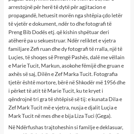
arrestojnë për herë të dytë për agjitacion e
propagandë, hetuesit morën nga shtëpia çdo letër
të vjetër e dokument, ndër to dhe fotografi të
Preng Bib Dodës etj. që kishin shpëtuar deri
atëherë pa u sekuestruar. Ndër reliktet e vjetra
familjare Zefi ruan dhe dy fotografi të rralla, një të
Luçies, të shoqes së Prengë Pashës, dalë me vëllain
e Marie Tucit, Markun, asokohe fëmijë dhe gruan e
axhës së saj, Dilën e Zef Marka Tucit. Fotografia
tjetër është mortore, bërë në Shkodër më 1956 dhe
i përket të atit të Marie Tucit, ku te kryet i
qëndrojnë tri gra të shtëpisë së tij: e kunata Dila e
Zef Mark Tucit më e vjetra, nusja e djalit Luçia e
Mark Tucit në mes dhe e bija Liza Tuci (Gega).
Në Ndërfushas trajtoheshin si familje e deklasuar,