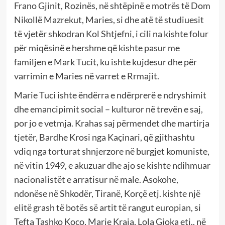
Frano Gjinit, Rozinës, në shtëpinë e motrës të Dom
Nikollë Mazrekut, Maries, si dhe atë të studiuesit
të vjetër shkodran Kol Shtjefni, i cili na kishte folur
për miqësinë e hershme që kishte pasur me
familjen e Mark Tucit, ku ishte kujdesur dhe për
varrimin e Maries në varret e Rrmajit.
Marie Tuci ishte ëndërra e ndërprerë e ndryshimit
dhe emancipimit social – kulturor në trevën e saj,
por jo e vetmja. Krahas saj përmendet dhe martirja
tjetër, Bardhe Krosi nga Kaçinari, që gjithashtu
vdiq nga torturat shnjerzore në burgjet komuniste,
në vitin 1949, e akuzuar dhe ajo se kishte ndihmuar
nacionalistët e arratisur në male. Asokohe,
ndonëse në Shkodër, Tiranë, Korçë etj. kishte një
elitë grash të botës së artit të rangut europian, si
Tefta Tashko Koço, Marie Kraja, Lola Gjoka etj., në