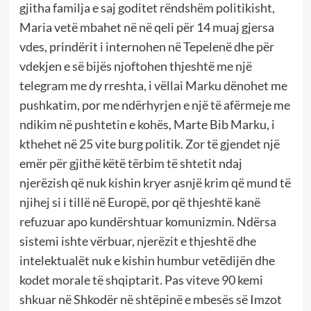
gjitha familja e saj goditet rëndshëm politikisht,
Maria vetë mbahet në në qeli për 14 muaj gjersa
vdes, prindërit i internohen në Tepelenë dhe për
vdekjen e së bijës njoftohen thjeshtë me një
telegram me dy rreshta, i vëllai Marku dënohet me
pushkatim, por me ndërhyrjen e një të afërmeje me
ndikim në pushtetin e kohës, Marte Bib Marku, i
kthehet në 25 vite burg politik. Zor të gjendet një
emër për gjithë këtë tërbim të shtetit ndaj
njerëzish që nuk kishin kryer asnjë krim që mund të
njihej si i tillë në Europë, por që thjeshtë kanë
refuzuar apo kundërshtuar komunizmin. Ndërsa
sistemi ishte vërbuar, njerëzit e thjeshtë dhe
intelektualët nuk e kishin humbur vetëdijën dhe
kodet morale të shqiptarit. Pas viteve 90 kemi
shkuar në Shkodër në shtëpinë e mbesës së Imzot