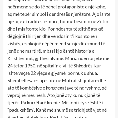
ndërmend se do të bëhej protagoniste e një kohe,
aq më tepër simbol i qendresës njerëzore. Ajo ishte
një bijë e traditës, e mbrujtur me besimin në Zotin
dhe i mjaftonte kjo. Por ndoshta të gjithë ata që
dëgjojnë thirrjen dhe vendosin t’i kushtohen
kishës, e shkojnë nëpër mend se një ditë mund të
jenë dhe martirë, mbasi kjo është historia e
Krishtërimit, gjithë salvime. Maria ndërroi jetë më
24 tetor 1950, në spitalin civil të Shkodrës, kur
ishte veçse 22 vjeçe e gjysmë, por nuk u shua.
Shëmbëllesa e saj është në Motrat shqiptare dhe
ato të kombësive e kongregatave të ndryshme, që
veprojnë mes nesh. Ato janë aty ku nuk janë të
tjerët. Pa kurrëfarë krenie. Misioni i tyre është i
“padukshëm”. Kanë më shumë se tridhjetë vjet në
Rrëshen, Rubik, Fan, Perlat, Suç, motrat