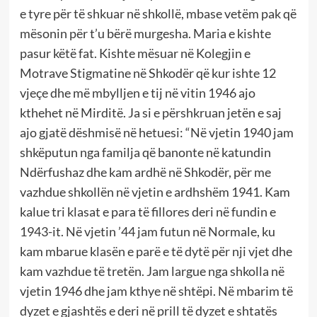
e tyre për të shkuar në shkollë, mbase vetëm pak që
mësonin për t’u bërë murgesha. Maria e kishte
pasur këtë fat. Kishte mësuar në Kolegjin e
Motrave Stigmatine në Shkodër që kur ishte 12
vjeçe dhe më mbylljen e tij në vitin 1946 ajo
kthehet në Mirditë. Ja si e përshkruan jetën e saj
ajo gjatë dëshmisë në hetuesi: “Në vjetin 1940 jam
shkëputun nga familja që banonte në katundin
Ndërfushaz dhe kam ardhë në Shkodër, për me
vazhdue shkollën në vjetin e ardhshëm 1941. Kam
kalue tri klasat e para të fillores deri në fundin e
1943-it. Në vjetin ’44 jam futun në Normale, ku
kam mbarue klasën e parë e të dytë për nji vjet dhe
kam vazhdue të tretën. Jam largue nga shkolla në
vjetin 1946 dhe jam kthye në shtëpi. Në mbarim të
dyzet e gjashtës e deri në prill të dyzet e shtatës