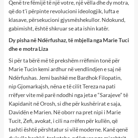
Qenë tre fëmijë të një votre, një vëlla dhe dy motra,
që do t’i përpinte revolucioni ideologjik, lufta e
klasave, përsekucioni gjysmëshekullor. Ndokund,
gabimisht, është shkruar se ata ishin katër.
Dy pisha në Ndërfushaz, të mbjella nga Marie Tuci
dhe e motra Liza
Si për ta bërë më të prekshëm rrëfimin tonë për
Marie Tucin kemi ardhur në vendlindjen e saj në
Ndërfushas. Jemi bashkë me Bardhok Filopatin,
nip Gjomarkajsh, nëna e të cilit Tereza na pati
rrëfyer vite më parë ndodhi nga jeta e “Sarajeve” të
Kapidanit në Orosh, si dhe për kushërirat e saja,
Davidën e Marien. Në oborr na pret nipi i Marie
Tucit, Zefi, avokat, i cili na rrëfen për kullën, që
tashti është përshtatur si vilë moderne. Kanë qenë