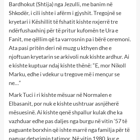
Bardhokut (Shtija) nga Jezulli, me banim në
Shkodër, i cili ishte i afërm i gjyshit. Tregojnë se
kryetari i Këshillit të fshatit kishte nxjerrë tre
ndërfushaxhinj për të pritur kufomën te Ura e
Fanit, me qëllim që ta varrosnin pa i bërë ceremoni.
Ata pasi pritën deri në muzg u kthyen dhe e
njoftuan kryetarin se arkivoli nuk kishte ardhur. Ai
e kishte kuptuar ndaj kishte thënë: “E, mor Nikoll
Marku, edhe i vdekur u tregove më i mençur se
ne…”
Mark Tuci i ri kishte mësuar në Normalen e
Elbasanit, por nuk e kishte ushtruar asnjëherë
mësuesinë. Ai kishte qenë shpallur kulak dhe ka
vazhduar edhe pas daljes nga burgu në vitin ’57 të
paguante borxhin që ishte marrë nga familja për të
paguar detyrimin tatimor. Në vitin 1980, kur e