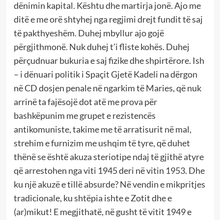
dënimin kapital. Kështu dhe martirja jonë. Ajo me
ditë e me orë shtyhej nga regjimi drejt fundit të saj
të pakthyeshëm. Duhej mbyllur ajo gojë
përgjithmonë. Nuk duhej t’i fliste kohës. Duhej
përçudnuar bukuria e saj fizike dhe shpirtërore. Ish
– i dënuari politik i Spaçit Gjetë Kadeli na dërgon
në CD dosjen penale në ngarkim të Maries, që nuk
arrinë ta fajësojë dot atë me prova për
bashkëpunim me grupet e rezistencës
antikomuniste, takime me të arratisurit në mal,
strehim e furnizim me ushqim të tyre, që duhet
thënë se është akuza steriotipe ndaj të gjithë atyre
që arrestohen nga viti 1945 deri në vitin 1953. Dhe
ku një akuzë e tillë absurde? Në vendin e mikpritjes
tradicionale, ku shtëpia ishte e Zotit dhe e
(ar)mikut! E megjithatë, në gusht të vitit 1949 e