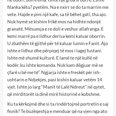
filanka këtu? pyetëm. Na e nxirr se do ta marrim me
vete. Hajde e pini një kafe, sa të bëhet gati, tha ajo.
Nuk hymë se kishim frikë mos na hidhte ndonjë
granatë. Mësuesja e re doli e veshur allafranga. E
kemi marrë pa e lidhur derisa kemi kaluar oborrin.
U zbathëm të gjithë për të kaluar lumin e Fanit. Ajo
ishte e lidhur dhe përpiqej të mos i lagej fustani.
Ishte më shumë kulturë. E lamë te një kullë në
kodër, ku ishte komanda. Nuk kam dëgjuar më se
çfarë u bë me të”. Ngjarja ishte e freskët për ish-
ushtarin e Ndjekjes, pasi kishin kaluar vetëm 14
vjet. Ishte jo larg “Manit të Lalë Ndreut” në qytet,
që mirditorët ia dinë mirë historinë e kobshme.
Ku ta kërkojmë dhe si ta rindërtojmë portretin e saj
fisnik? Te buzëqeshja e menduar që na vjen nga ato