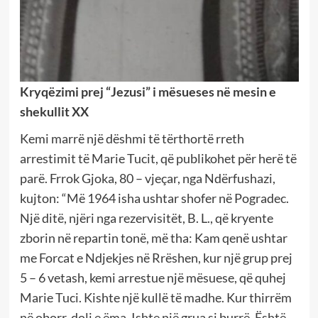
Kryqëzimi prej “Jezusi” i mësueses në mesin e
shekullit XX
Kemi marrë një dëshmi të tërthortë rreth
arrestimit të Marie Tucit, që publikohet për herë të
parë. Frrok Gjoka, 80 – vjeçar, nga Ndërfushazi,
kujton: “Më 1964 isha ushtar shofer në Pogradec.
Një ditë, njëri nga rezervisitët, B. L., që kryente
zborin në repartin tonë, më tha: Kam qenë ushtar
me Forcat e Ndjekjes në Rrëshen, kur një grup prej
5 – 6 vetash, kemi arrestue një mësuese, që quhej
Marie Tuci. Kishte një kullë të madhe. Kur thirrëm
në oborr, doli e ëma. Ishte një grua si burrë. Është