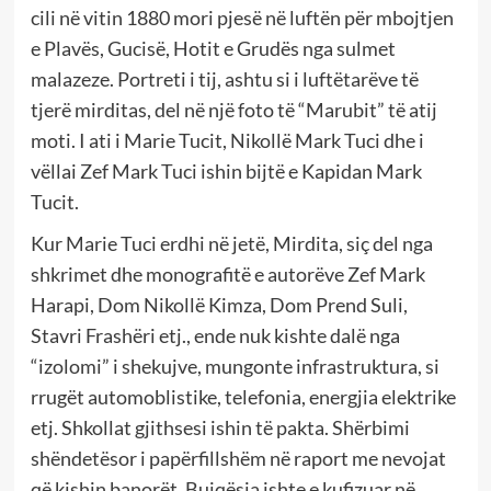
cili në vitin 1880 mori pjesë në luftën për mbojtjen
e Plavës, Gucisë, Hotit e Grudës nga sulmet
malazeze. Portreti i tij, ashtu si i luftëtarëve të
tjerë mirditas, del në një foto të “Marubit” të atij
moti. I ati i Marie Tucit, Nikollë Mark Tuci dhe i
vëllai Zef Mark Tuci ishin bijtë e Kapidan Mark
Tucit.
Kur Marie Tuci erdhi në jetë, Mirdita, siç del nga
shkrimet dhe monografitë e autorëve Zef Mark
Harapi, Dom Nikollë Kimza, Dom Prend Suli,
Stavri Frashëri etj., ende nuk kishte dalë nga
“izolomi” i shekujve, mungonte infrastruktura, si
rrugët automoblistike, telefonia, energjia elektrike
etj. Shkollat gjithsesi ishin të pakta. Shërbimi
shëndetësor i papërfillshëm në raport me nevojat
që kishin banorët. Bujqësia ishte e kufizuar në