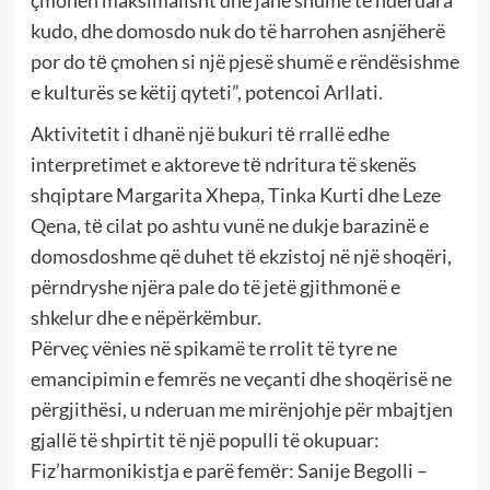
kudo, dhe domosdo nuk do të harrohen asnjëherë
por do tё çmohen si një pjesë shumë e rëndësishme
e kulturës se këtij qyteti”, potencoi Arllati.
Aktivitetit i dhanë një bukuri tё rrallë edhe
interpretimet e aktoreve tё ndritura të skenës
shqiptare Margarita Xhepa, Tinka Kurti dhe Leze
Qena, tё cilat po ashtu vunë ne dukje barazinë e
domosdoshme që duhet tё ekzistoj në një shoqëri,
përndryshe njëra pale do të jetë gjithmonë e
shkelur dhe e nëpërkëmbur.
Përveç vënies në spikamë te rrolit të tyre ne
emancipimin e femrës ne veçanti dhe shoqërisë ne
përgjithësi, u nderuan me mirënjohje për mbajtjen
gjallë të shpirtit të një populli të okupuar:
Fiz’harmonikistja e parë femёr: Sanije Begolli –