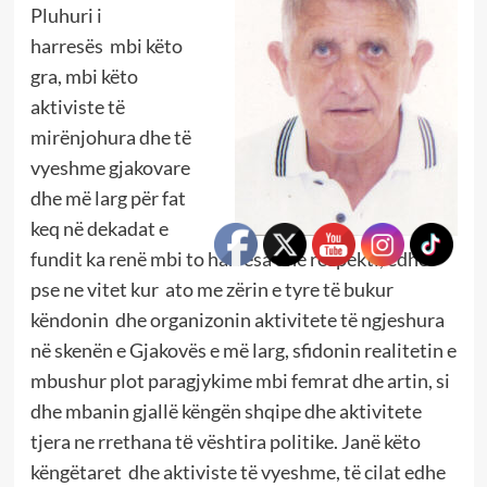
Pluhuri i
harresës mbi këto
gra, mbi këto
aktiviste të
mirënjohura dhe të
vyeshme gjakovare
dhe më larg për fat
keq në dekadat e
fundit ka renë mbi to harresa dhe respekti, edhe
pse ne vitet kur ato me zërin e tyre të bukur
këndonin dhe organizonin aktivitete të ngjeshura
në skenën e Gjakovës e më larg, sfidonin realitetin e
mbushur plot paragjykime mbi femrat dhe artin, si
dhe mbanin gjallë këngën shqipe dhe aktivitete
tjera ne rrethana tё vështira politike. Janë këto
këngëtaret dhe aktiviste të vyeshme, të cilat edhe