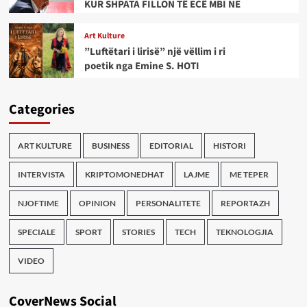
KUR SHPATA FILLON TË ECË MBI NE
Art Kulture
”Luftëtari i lirisë” një vëllim i ri
poetik nga Emine S. HOTI
Categories
ART KULTURE
BUSINESS
EDITORIAL
HISTORI
INTERVISTA
KRIPTOMONEDHAT
LAJME
ME TEPER
NJOFTIME
OPINION
PERSONALITETE
REPORTAZH
SPECIALE
SPORT
STORIES
TECH
TEKNOLOGJIA
VIDEO
CoverNews Social