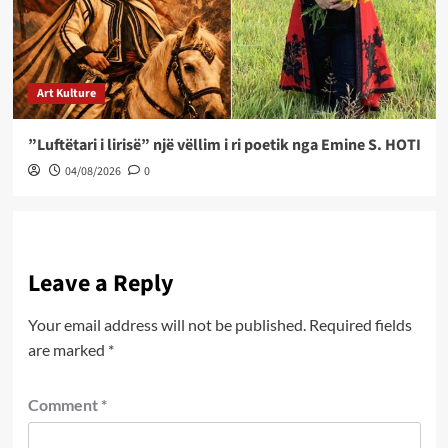
Art Kulture
”Luftëtari i lirisë” një vëllim i ri poetik nga Emine S. HOTI
04/08/2026
0
Leave a Reply
Your email address will not be published.
Required fields
are marked
*
Comment
*