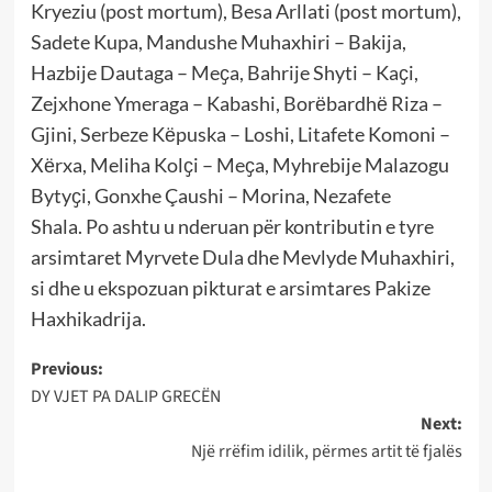
Kryeziu (post mortum), Besa Arllati (post mortum),
Sadete Kupa, Mandushe Muhaxhiri – Bakija,
Hazbije Dautaga – Meҫa, Bahrije Shyti – Kaҫi,
Zejxhone Ymeraga – Kabashi, Borёbardhё Riza –
Gjini, Serbeze Kёpuska – Loshi, Litafete Komoni –
Xёrxa, Meliha Kolҫi – Meҫa, Myhrebije Malazogu
Bytyҫi, Gonxhe Çaushi – Morina, Nezafete
Shala. Po ashtu u nderuan për kontributin e tyre
arsimtaret Myrvete Dula dhe Mevlyde Muhaxhiri,
si dhe u ekspozuan pikturat e arsimtares Pakize
Haxhikadrija.
Post
Previous:
DY VJET PA DALIP GRECËN
navigation
Next:
Një rrëfim idilik, përmes artit të fjalës