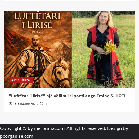
Art Kulture
”Luftëtari i lirisë” një vëllim i ri poetik nga Emine S. HOTI
04/08/2026
0
Copyright © by
merbraha.com
. All rights reserved. Design by
pcorganise.com