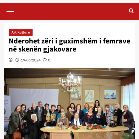
Primary
Menu
Art Kulture
Nderohet zëri i guximshëm i femrave
në skenën gjakovare
19/05/2024
0