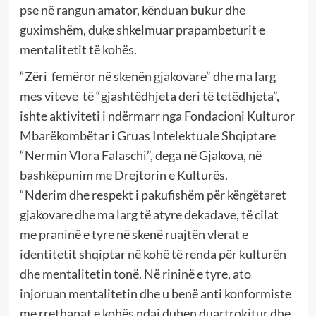
pse në rangun amator, kënduan bukur dhe
guximshëm, duke shkelmuar prapambeturit e
mentalitetit të kohës.
“Zëri femëror në skenën gjakovare” dhe ma larg
mes viteve të “gjashtëdhjeta deri të tetëdhjeta”,
ishte aktiviteti i ndërmarr nga Fondacioni Kulturor
Mbarëkombëtar i Gruas Intelektuale Shqiptare
“Nermin Vlora Falaschi”, dega në Gjakova, në
bashkëpunim me Drejtorin e Kulturës.
“Nderim dhe respekt i pakufishëm për këngëtaret
gjakovare dhe ma larg të atyre dekadave, të cilat
me praninë e tyre në skenë ruajtën vlerat e
identitetit shqiptar në kohë të renda për kulturën
dhe mentalitetin tonë. Në rininë e tyre, ato
injoruan mentalitetin dhe u benë anti konformiste
me rrethanat e kohës ndaj duhen duartrokitur dhe