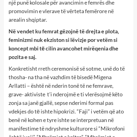
një punë kolosale për avancimin e femrës dhe
promovimin e vlerave të vërteta femërore në
arealin shqiptar.
Në vendet ku femrat gëzojnë të drejta e plota,
feminizmi nuk ekziston si lëvizje por vetëm si
koncept mbi tё cilin avancohet mirëqenia dhe
pozita e saj.
Konkretisht rreth ceremonisë së sotme, unë do të
thosha- na tha në vazhdim të bisedë Migena
Arllatti – është në nderin tonë të ne femrave,
grave- aktiviste t’i nderojmë e ti vlerësojmë këto
zonja sa janë gjallë, sepse nderimi formal pas
vdekjes do tё ishte hipokrizi. “Faji” i vetëm që ato
benë në kohen e tyre ishte se interpretuan në
manifestime të ndryshme kulturore si “Mikrofoni
është juaji”, “Mbrëmjet e kaltra”, “Mbrëmjet e