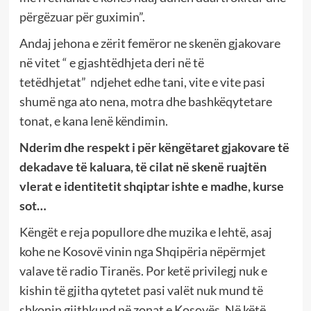
përgëzuar për guximin”.
Andaj jehona e zërit femëror ne skenën gjakovare
në vitet “ e gjashtëdhjeta deri në të
tetëdhjetat” ndjehet edhe tani, vite e vite pasi
shumë nga ato nena, motra dhe bashkëqytetare
tonat, e kana lenë këndimin.
Nderim dhe respekt i për këngëtaret gjakovare të
dekadave të kaluara, të cilat në skenë ruajtën
vlerat e identitetit shqiptar ishte e madhe, kurse
sot…
Këngët e reja popullore dhe muzika e lehtë, asaj
kohe ne Kosovë vinin nga Shqipëria nëpërmjet
valave të radio Tiranës. Por ketë privilegj nuk e
kishin të gjitha qytetet pasi valët nuk mund të
shkonin gjithkund në zonat e Kosovës. Në këtë