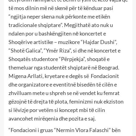
të mos dilnin më në skenë për të kënduar pasi
“ngjitja neper skena nuk përkonte me etikën
tradicionale shqiptare”. Megjithatë ato nuk u
ndalen por u bashkëngjiten nё koncertet e
Shoqërive artistike – muzikore “Hajdar Dushi”,
“Shotë Galica”, “Ymër Riza”, si dhe në koncertet e
Shoqatës studentore “Përpjekja”, shoqatë e
themeluar nga studentët shqiptarë në Beograd.
Migena Arllati, kryetare e degës së Fondacionit
dhe organizatore e eventitnë bisedën të cilën e
zhvilluam mete u shpreh se në vendet ku femrat
gëzojnë të drejta tё plota, feminizmi nuk ekziston
si lëvizje por vetëm si koncept mbi tё cilin
avancohet mirëqenia dhe pozita e saj.
“Fondacioni i gruas “Nermin Vlora Falaschi” bën