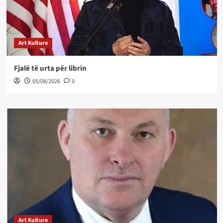
Art Kulture
Fjalë të urta për librin
05/08/2026
0
Art Kulture