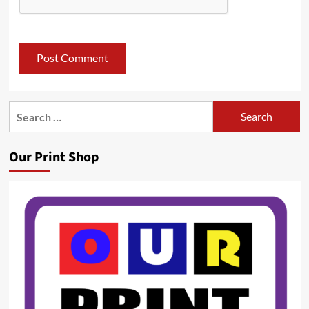
Search
for:
Our Print Shop