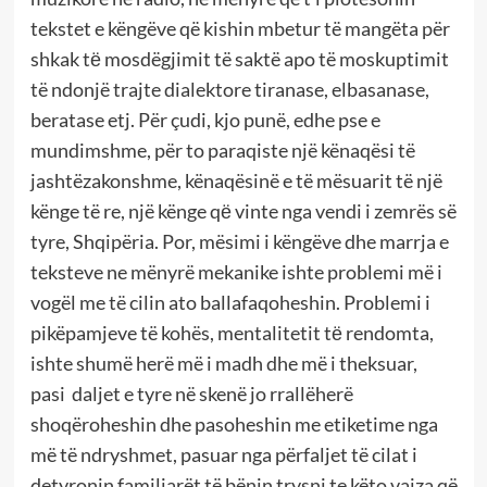
tekstet e këngëve që kishin mbetur të mangëta për
shkak tё mosdëgjimit të saktë apo të moskuptimit
të ndonjë trajte dialektore tiranase, elbasanase,
beratase etj. Për çudi, kjo punë, edhe pse e
mundimshme, për to paraqiste një kënaqësi të
jashtëzakonshme, kënaqësinë e të mësuarit të një
kënge të re, një kënge qё vinte nga vendi i zemrës së
tyre, Shqipëria. Por, mësimi i këngëve dhe marrja e
teksteve ne mënyrë mekanike ishte problemi më i
vogël me të cilin ato ballafaqoheshin. Problemi i
pikëpamjeve të kohës, mentalitetit tё rendomta,
ishte shumë herë më i madh dhe më i theksuar,
pasi daljet e tyre në skenë jo rrallëherë
shoqëroheshin dhe pasoheshin me etiketime nga
më të ndryshmet, pasuar nga përfaljet të cilat i
detyronin familjarët të bënin trysni te këto vajza që