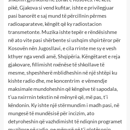
pikë, Gjakova si vend kufitar, ishte e privilegjuar
pasi banorët e saj mund të përcillnin përmes
radioaparateve, këngët që ky radiostacion
transmetonte. Muzika ishte tepër e rëndësishme
nё ato vite pasi shërbente si ushqim shpirtëror për
Kosovën nën Jugosllavi, e cila rrinte me sy e vesh
kthyer nga vendi amë, Shqipëria. Këngëtaret e reja
gjakovare, fillimisht nxënëse të shkollave të
mesme, shpeshherë mblidheshin në një shtëpi ku
kishte radio dhe, me koncentrim e vëmendje
maksimale mundoheshin që këngëve të sapodala,
t’ua nxirrnin tekstin në mënyrë që, më pas, t’i
këndonin. Ky ishte një stërmundim i madh pasi, në
mungesë të mundësisë për incizim, ato
detyroheshin që vazhdimisht të ndiqnin programet
muzikore në radio, ne mënyrë që t’i plotësonin