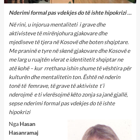
Nderimi formal pas vdekjes do të ishte hipokrizi …
Në rini, u injorua mentaliteti i grave dhe
aktivisteve të mirënjohura gjakovare dhe
mjediseve të tjera në Kosovë dhe boten shqiptare.
Me praninë e tyre në skenë gjakovare dhe Kosovë e
me larg u ruajtën vlerat e identitetit shqiptar ne
atë kohë – kur rrethana ishin shume të vështira për
kulturën dhe mentalitetin ton. Është në nderin
tonë të femrave, të grave të aktiviste t’i
nderojmë e ti vlerësojmë këto zonja sa janë gjallë,
sepse nderimi formal pas vdekjes do të ishte
hipokrizi
Nga
Hasan
Hasanramaj