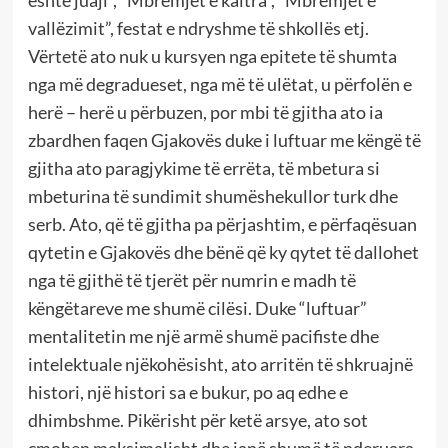
vallëzimit”, festat e ndryshme të shkollës etj.
Vërtetë ato nuk u kursyen nga epitete të shumta
nga më degradueset, nga më të ulëtat, u përfolën e
herë – herë u përbuzen, por mbi të gjitha ato ia
zbardhen faqen Gjakovës duke i luftuar me këngë të
gjitha ato paragjykime të errëta, të mbetura si
mbeturina të sundimit shumëshekullor turk dhe
serb. Ato, që të gjitha pa përjashtim, e përfaqësuan
qytetin e Gjakovës dhe bënë që ky qytet të dallohet
nga të gjithë të tjerët për numrin e madh të
këngëtareve me shumë cilësi. Duke “luftuar”
mentalitetin me një armë shumë pacifiste dhe
intelektuale njëkohësisht, ato arritën të shkruajnë
histori, një histori sa e bukur, po aq edhe e
dhimbshme. Pikërisht për ketë arsye, ato sot
çmohen maksimalisht dhe janë shumë të nderuara