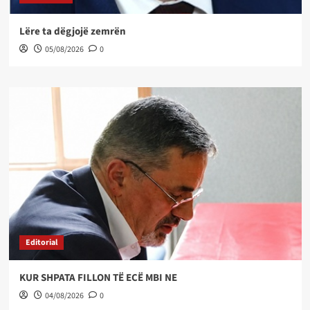
Lëre ta dëgjojë zemrën
05/08/2026
0
Editorial
KUR SHPATA FILLON TË ECË MBI NE
04/08/2026
0