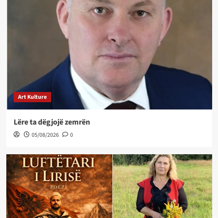
Art Kulture
Lëre ta dëgjojë zemrën
05/08/2026
0