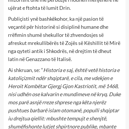
ujërat e ftohta të lumit Drin.
Publiçisti ynë bashkëkohor, ka një pasion të
veçantë për historinë si disiplinë humane dhe
rrëfimin shumë shekullor të zhvendosjes së
afreskut mrekullibërës të Zojës së Këshillit të Mirë
nga qyteti antik i Shkodrës, në drejtim të dheut
latin në Genazzano të Italisë.
Ai shkruan, se: “
Historia e saj, është vetë historia e
katoliçizmit ndër shqiptarë, e cila, me vdekjen e
Heroit Kombëtar Gjergj Gjon Kastriotit, më 1468,
nisi udhën ose kalvarin e mundimeve në kryq
.
Duke
mos parë asnjë rreze shprese nga këta njerëz
pushtues barbarë islam otomanë, populli shqiptar
iu drejtua qiellit: mbushte tempujt e shenjtë,
shumëfishonte lutjet shpirtnore publike, mbante