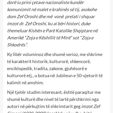
dorë iu prini
ç
etave nacionaliste kundër
komunizmit në malet e krahinës së tij, asokohe
dom Zef Oroshi dhe më vonë prelati i shquar
imzot dr. Zef Oroshi, ku ai bëri histori, duke
themeluar Kishën e Parë Katolike Shqiptare në
Amerikë “Zoja e Këshillit të Mirë” sot “Zoja e
Shkodrës”.
Ky libër voluminoz dhe shumë serioz, me shkrime
të karakterit historik, kulturorë, shkencorë,
enciklopedik, tradita, zakone, gjuhësorë e
kulturorë etj., u botua në Jubileun e 50-vjetorit të
kalimit në amshim.
Një tjetër studim interesant, është paraqitur me
shumë kulturë dhe nivel të lartë përshkrimi nga
autori në përkujtim të shkrimtarit geg
imzot Zef