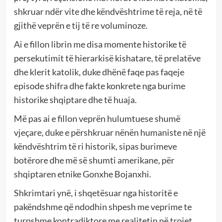
shkruar ndër vite dhe këndvështrime të reja, në të
gjithë veprën e tij të re voluminoze.
Ai e fillon librin me disa momente historike të
persekutimit të hierarkisë kishatare, të prelatëve
dhe klerit katolik, duke dhënë faqe pas faqeje
episode shifra dhe fakte konkrete nga burime
historike shqiptare dhe të huaja.
Më pas ai e fillon veprën hulumtuese shumë
vjeçare, duke e përshkruar nënën humaniste në një
këndvështrim të ri historik, sipas burimeve
botërore dhe më së shumti amerikane, për
shqiptaren etnike Gonxhe Bojanxhi.
Shkrimtari ynë, i shqetësuar nga historitë e
pakëndshme që ndodhin shpesh me veprime te
turpshme kontradiktore me realitetin në trojet