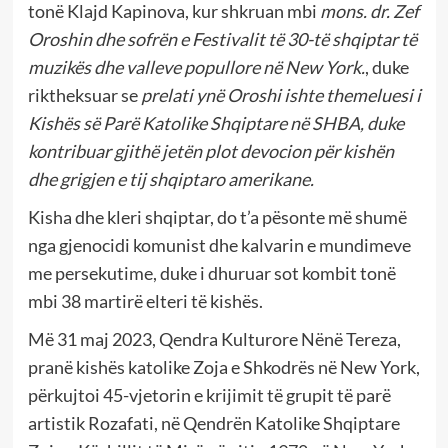
tonë Klajd Kapinova, kur shkruan mbi
mons. dr. Zef
Oroshin dhe sofr
ën
e Festivalit të 30-të shqiptar të
muzikës dhe valleve popullore në New York.
, duke
riktheksuar se
prelati yn
ë Oroshi ishte themeluesi i
Kishës së Parë Katolike Shqiptare në SHBA, duke
kontribuar gjithë jetën plot devocion për kishën
dhe grigjen e tij shqiptaro amerikane.
Kisha dhe kleri shqiptar, do t’a pësonte më shumë
nga gjenocidi komunist dhe kalvarin e mundimeve
me persekutime, duke i dhuruar sot kombit tonë
mbi 38 martirë elteri të kishës.
Më 31 maj 2023, Qendra Kulturore Nënë Tereza,
pranë kishës katolike Zoja e Shkodrës në New York,
përkujtoi 45-vjetorin e krijimit të grupit të parë
artistik Rozafati, në Qendrën Katolike Shqiptare