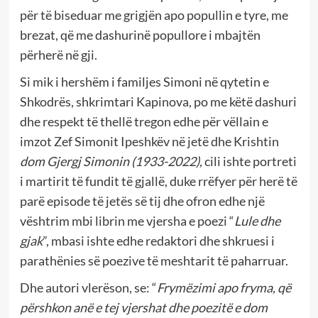
për të biseduar me grigjën apo popullin e tyre, me
brezat, që me dashurinë popullore i mbajtën
përherë në gji.
Si mik i hershëm i familjes Simoni në qytetin e
Shkodrës, shkrimtari Kapinova, po me këtë dashuri
dhe respekt të thellë tregon edhe për vëllain e
imzot Zef Simonit Ipeshkëv në jetë dhe Krishtin
dom Gjergj Simonin (1933-2022),
cili ishte portreti
i martirit të fundit të gjallë, duke rrëfyer për herë të
parë episode të jetës së tij dhe ofron edhe një
vështrim mbi librin me vjersha e poezi “
Lule dhe
gjak
”, mbasi ishte edhe redaktori dhe shkruesi i
parathënies së poezive të meshtarit të paharruar.
Dhe autori vlerëson, se: “
Frymëzimi apo fryma, që
përshkon anë e tej vjershat dhe poezitë e dom