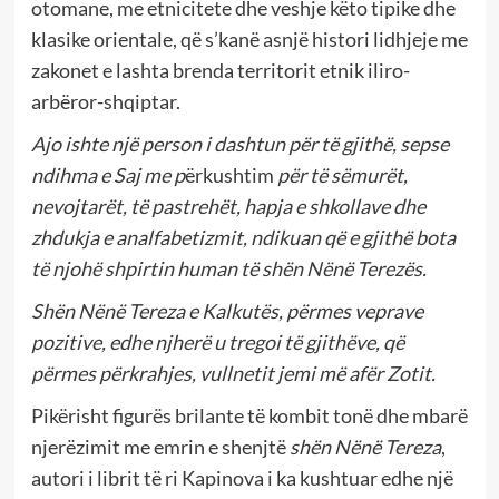
otomane, me etnicitete dhe veshje këto tipike dhe
klasike orientale, që s’kanë asnjë histori lidhjeje me
zakonet e lashta brenda territorit etnik iliro-
arbëror-shqiptar.
Ajo ishte një person i dashtun për të gjithë, sepse
ndihma e Saj me p
ërkushtim
për të sëmurët,
nevojtarët, të pastrehët, hapja e shkollave dhe
zhdukja e analfabetizmit, ndikuan që e gjithë bota
të njohë shpirtin human të shën Nënë Terezës.
Shën Nënë Tereza e Kalkutës, përmes veprave
pozitive, edhe njherë u tregoi të gjithëve, që
përmes përkrahjes, vullnetit jemi më afër Zotit.
Pikërisht figurës brilante të kombit tonë dhe mbarë
njerëzimit me emrin e shenjtë
shën Nënë Tereza
,
autori i librit të ri Kapinova i ka kushtuar edhe një