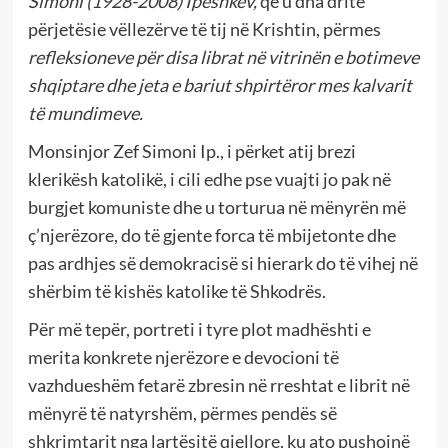
Simoni (1928-2008) Ipeshkëv,
që u dha dritë
përjetësie vëllezërve të tij në Krishtin, përmes
refleksioneve për disa librat në vitrinën e botimeve
shqiptare dhe jeta e bariut shpirtëror mes kalvarit
të mundimeve.
Monsinjor Zef Simoni Ip., i përket atij brezi
klerikësh katolikë, i cili edhe pse vuajti jo pak në
burgjet komuniste dhe u torturua në mënyrën më
ç’njerëzore, do të gjente forca të mbijetonte dhe
pas ardhjes së demokracisë si hierark do të vihej në
shërbim të kishës katolike të Shkodrës.
Për më tepër, portreti i tyre plot madhështi e
merita konkrete njerëzore e devocioni të
vazhdueshëm fetarë zbresin në rreshtat e librit në
mënyrë të natyrshëm, përmes pendës së
shkrimtarit nga lartësitë qiellore, ku ato pushojnë