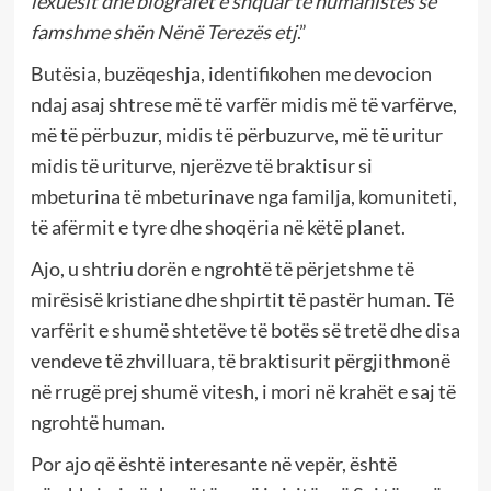
lexuesit dhe biografët e shquar të humanistes së
famshme shën Nënë Terezës etj
.”
Butësia, buzëqeshja, identifikohen me devocion
ndaj asaj shtrese më të varfër midis më të varfërve,
më të përbuzur, midis të përbuzurve, më të uritur
midis të uriturve, njerëzve të braktisur si
mbeturina të mbeturinave nga familja, komuniteti,
të afërmit e tyre dhe shoqëria në këtë planet.
Ajo, u shtriu dorën e ngrohtë të përjetshme të
mirësisë kristiane dhe shpirtit të pastër human. Të
varfërit e shumë shtetëve të botës së tretë dhe disa
vendeve të zhvilluara, të braktisurit përgjithmonë
në rrugë prej shumë vitesh, i mori në krahët e saj të
ngrohtë human.
Por ajo që është interesante në vepër, është