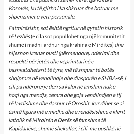
Kosovës, ku të gjitha i ka shkruar dhe botuar me
shpenzimet e veta personale.
Fatmirësisht, sot është ngritur në qytetin historik
të Lezhës
(e cila sot popullohet nga një komunitetit
shumë i madh i ardhur nga krahina e Mirditës)
dhe
hijeshon krenar busti (përmendore) nderimi dhe
respekti për jetën dhe veprimtarinë e
bashkatdhetarit të tyre, më të shquar të botës
shqiptare në vendlindje dhe diasporën e SHBA-së, i
cili pa ndërprerje deri sa kaloi në amshim nuk e
hoqi nga mendja, zemra dhe goja vendlindjen e tij
të lavdishme dhe dashur të Oroshit, kur dihet se ai
është figura më e madhe dhe e rëndësishme e klerit
katolik në Mirditën e Derës së famshme të
Kapidanëve, shumë shekullor, i cili, me pushkë në