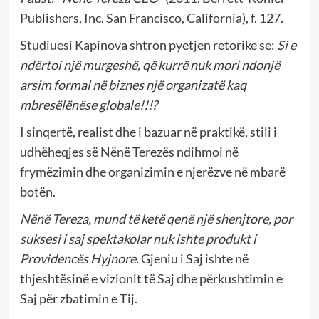
Publishers, Inc. San Francisco, California), f. 127.
Studiuesi Kapinova shtron pyetjen retorike se:
Si e
ndërtoi një murgeshë, që kurrë nuk mori ndonjë
arsim formal në biznes një organizatë kaq
mbresëlënëse globale!!!?
I sinqertë, realist dhe i bazuar në praktikë, stili i
udhëheqjes së Nënë Terezës ndihmoi në
frymëzimin dhe organizimin e njerëzve në mbarë
botën.
Nënë Tereza, mund të ketë qenë një shenjtore, por
suksesi i saj spektakolar nuk ishte produkt i
Providencës Hyjnore.
Gjeniu i Saj ishte në
thjeshtësinë e vizionit të Saj dhe përkushtimin e
Saj për zbatimin e Tij.