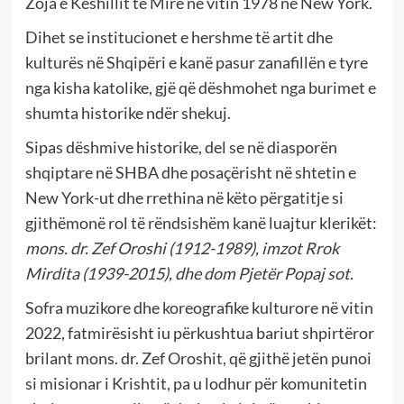
Zoja e Këshillit të Mirë në vitin 1978 në New York.
Dihet se institucionet e hershme të artit dhe
kulturës në Shqipëri e kanë pasur zanafillën e tyre
nga kisha katolike, gjë që dëshmohet nga burimet e
shumta historike ndër shekuj.
Sipas dëshmive historike, del se në diasporën
shqiptare në SHBA dhe posaçërisht në shtetin e
New York-ut dhe rrethina në këto përgatitje si
gjithëmonë rol të rëndsishëm kanë luajtur klerikët:
mons. dr. Zef Oroshi (1912-1989), imzot Rrok
Mirdita (1939-2015), dhe dom Pjetër Popaj sot.
Sofra muzikore dhe koreografike kulturore në vitin
2022, fatmirësisht iu përkushtua bariut shpirtëror
brilant mons. dr. Zef Oroshit, që gjithë jetën punoi
si misionar i Krishtit, pa u lodhur për komunitetin