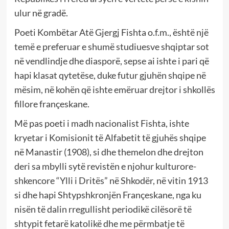
ulur në gradë.
Poeti Kombëtar Atë Gjergj Fishta o.f.m., është një
temë e preferuar e shumë studiuesve shqiptar sot
në vendlindje dhe diasporë, sepse ai ishte i pari që
hapi klasat qytetëse, duke futur gjuhën shqipe në
mësim, në kohën që ishte emëruar drejtor i shkollës
fillore françeskane.
Më pas poeti i madh nacionalist Fishta, ishte
kryetar i Komisionit të Alfabetit të gjuhës shqipe
në Manastir (1908), si dhe themelon dhe drejton
deri sa mbylli sytë revistën e njohur kulturore-
shkencore “Ylli i Dritës” në Shkodër, në vitin 1913
si dhe hapi Shtypshkronjën Françeskane, nga ku
nisën të dalin rregullisht periodikë cilësorë të
shtypit fetarë katolikë dhe me përmbatje të