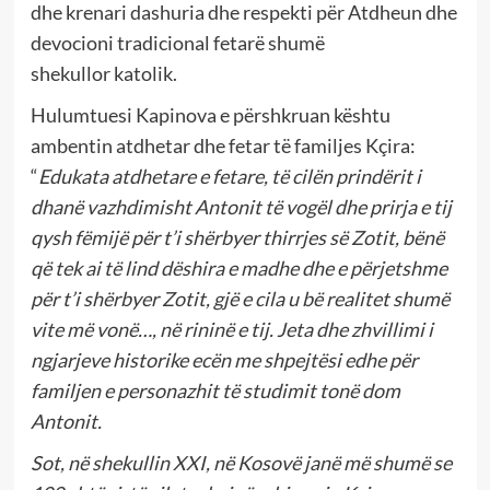
dhe krenari dashuria dhe respekti për Atdheun dhe
devocioni tradicional fetarë shumë
shekullor katolik.
Hulumtuesi Kapinova e përshkruan kështu
ambentin atdhetar dhe fetar të familjes Kçira:
“
Edukata atdhetare e fetare, të cilën prindërit i
dhanë vazhdimisht Antonit të vogël dhe prirja e tij
qysh fëmijë për t’i shërbyer thirrjes së Zotit, bënë
që tek ai të lind dëshira e madhe dhe e përjetshme
për t’i shërbyer Zotit, gjë e cila u bë realitet shumë
vite më vonë…, në rininë e tij. Jeta dhe zhvillimi i
ngjarjeve historike ecën me shpejtësi edhe për
familjen e personazhit të studimit tonë dom
Antonit.
Sot, në shekullin XXI, në Kosovë janë më shumë se