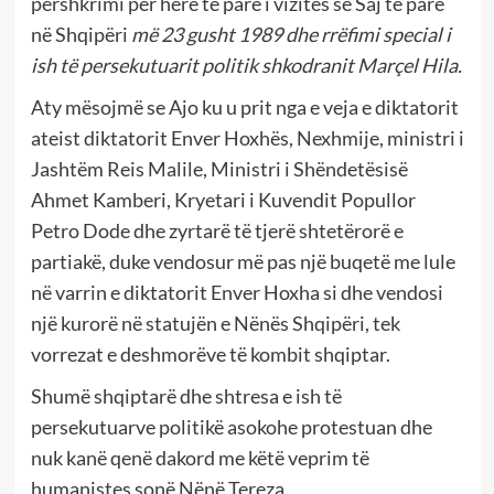
përshkrimi për herë të parë i vizitës së Saj të parë
në Shqipëri
më 23 gusht 1989 dhe rrëfimi special i
ish t
ë
persekutuarit politik shkodranit
Marçel Hila.
Aty mësojmë se Ajo ku u prit nga e veja e diktatorit
ateist diktatorit Enver Hoxhës, Nexhmije, ministri i
Jashtëm Reis Malile, Ministri i Shëndetësisë
Ahmet Kamberi, Kryetari i Kuvendit Popullor
Petro Dode dhe zyrtarë të tjerë shtetërorë e
partiakë, duke vendosur më pas një buqetë me lule
në varrin e diktatorit Enver Hoxha si dhe vendosi
një kurorë në statujën e Nënës Shqipëri, tek
vorrezat e deshmorëve të kombit shqiptar.
Shumë shqiptarë dhe shtresa e ish të
persekutuarve politikë asokohe protestuan dhe
nuk kanë qenë dakord me këtë veprim të
humanistes sonë Nënë Tereza.