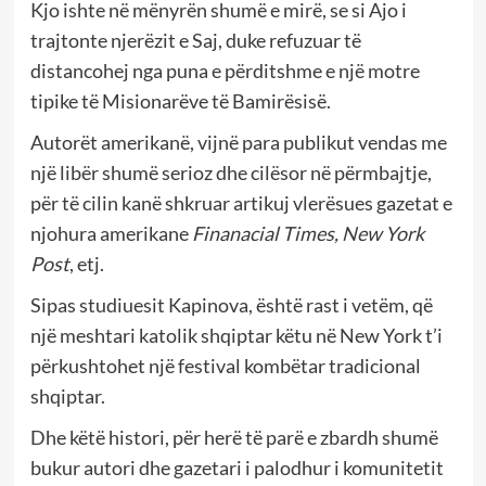
Kjo ishte në mënyrën shumë e mirë, se si Ajo i
trajtonte njerëzit e Saj, duke refuzuar të
distancohej nga puna e përditshme e një motre
tipike të Misionarëve të Bamirësisë.
Autorët amerikanë, vijnë para publikut vendas me
një libër shumë serioz dhe cilësor në përmbajtje,
për të cilin kanë shkruar artikuj vlerësues gazetat e
njohura amerikane
Finanacial Times, New York
Post
, etj.
Sipas studiuesit Kapinova, është rast i vetëm, që
një meshtari katolik shqiptar këtu në New York t’i
përkushtohet një festival kombëtar tradicional
shqiptar.
Dhe këtë histori, për herë të parë e zbardh shumë
bukur autori dhe gazetari i palodhur i komunitetit