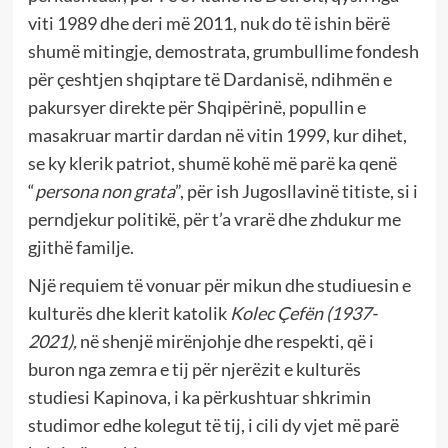
viti 1989 dhe deri më 2011, nuk do të ishin bërë
shumë mitingje, demostrata, grumbullime fondesh
për çeshtjen shqiptare të Dardanisë, ndihmën e
pakursyer direkte për Shqipërinë, popullin e
masakruar martir dardan në vitin 1999, kur dihet,
se ky klerik patriot, shumë kohë më parë ka qenë
“
persona non grata
”, për ish Jugosllavinë titiste, si i
perndjekur politikë, për t’a vrarë dhe zhdukur me
gjithë familje.
Një requiem të vonuar për mikun dhe studiuesin e
kulturës dhe klerit katolik
Kolec Çefën (1937-
2021),
në shenjë mirënjohje dhe respekti, që i
buron nga zemra e tij për njerëzit e kulturës
studiesi Kapinova, i ka përkushtuar shkrimin
studimor edhe kolegut të tij, i cili dy vjet më parë