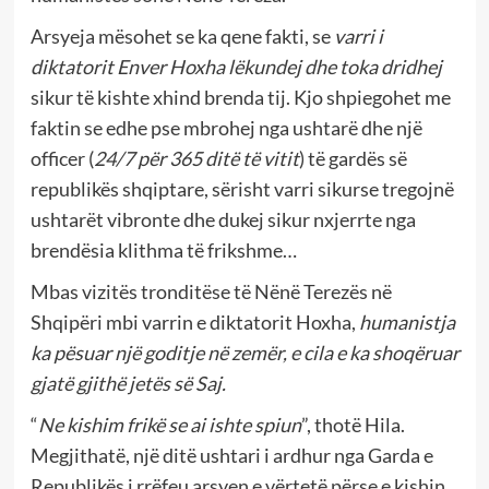
Arsyeja mësohet se ka qene fakti, se
varri i
diktatorit Enver Hoxha lëkundej dhe toka dridhej
sikur të kishte xhind brenda tij. Kjo shpiegohet me
faktin se edhe pse mbrohej nga ushtarë dhe një
officer (
24/7 për 365 ditë të vitit
) të gardës së
republikës shqiptare, sërisht varri sikurse tregojnë
ushtarët vibronte dhe dukej sikur nxjerrte nga
brendësia klithma të frikshme…
Mbas vizitës tronditëse të Nënë Terezës në
Shqipëri mbi varrin e diktatorit Hoxha,
humanistja
ka p
ë
suar nj
ë
goditje n
ë
zem
ë
r, e cila e ka shoq
ë
ruar
gjat
ë
gjith
ë
jet
ë
s s
ë
Saj.
“
Ne kishim frikë se ai ishte spiun
”, thotë Hila.
Megjithatë, një ditë ushtari i ardhur nga Garda e
Republikës i rrëfeu arsyen e vërtetë përse e kishin