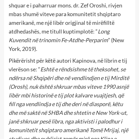
shquar e i paharruar mons. dr. Zef Oroshi, rivjen
mbas shumë viteve para komunitetit shqiptaro
amerikanë, me një libër origjinal të mirëfilltë
atdhedashës, me titull kuptimplotë: “
Long
Kuvendit në trinomin Fe-Atdhe-Perparim
” (New
York, 2019).
Pikërërisht për këtë autori Kapinova, në librin e tij
vlerëson se: “
Eshtë e rëndsishme të theksohet, se
ndërsa në Shqipëri dhe në vendlindjen e tij Mirditë
(Orosh), nuk është shkruar mbas viteve 1990 asnjë
libër mbi historinë e tij plot kalvare vuajtjesh, që
fill nga vendlindja e tij dhe deri në diasporë, këtu
dhe më saktë në SHBA dhe shtetin e New York-ut,
janë shkruar pesë libra, nga aktivisti i palodhur i
komunitetit shqiptaro amerikanë Tomë Mrijaj, një
studiues dhe publicist zemër mirë nga Klina e