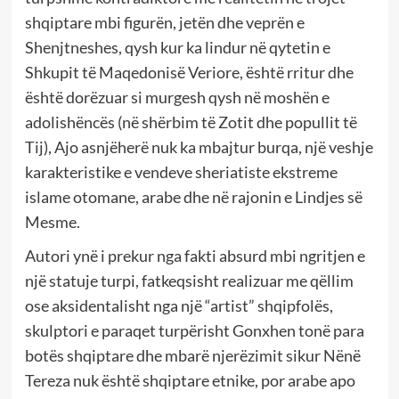
shqiptare mbi figurën, jetën dhe veprën e
Shenjtneshes, qysh kur ka lindur në qytetin e
Shkupit të Maqedonisë Veriore, është rritur dhe
është dorëzuar si murgesh qysh në moshën e
adolishëncës (në shërbim të Zotit dhe popullit të
Tij), Ajo asnjëherë nuk ka mbajtur burqa, një veshje
karakteristike e vendeve sheriatiste ekstreme
islame otomane, arabe dhe në rajonin e Lindjes së
Mesme.
Autori ynë i prekur nga fakti absurd mbi ngritjen e
një statuje turpi, fatkeqsisht realizuar me qëllim
ose aksidentalisht nga një “artist” shqipfolës,
skulptori e paraqet turpërisht Gonxhen tonë para
botës shqiptare dhe mbarë njerëzimit sikur Nënë
Tereza nuk është shqiptare etnike, por arabe apo