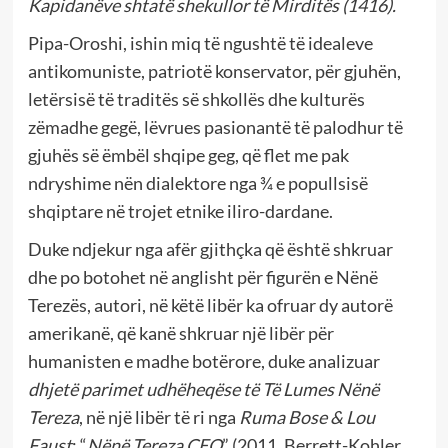
Kapidanëve shtatë shekullor të Mirditës (1416).
Pipa-Oroshi, ishin miq të ngushtë të idealeve
antikomuniste, patriotë konservator, për gjuhën,
letërsisë të traditës së shkollës dhe kulturës
zëmadhe gegë, lëvrues pasionantë të palodhur të
gjuhës së ëmbël shqipe geg, që flet me pak
ndryshime nën dialektore nga ¾ e popullsisë
shqiptare në trojet etnike iliro-dardane.
Duke ndjekur nga afër gjithçka që është shkruar
dhe po botohet në anglisht për figurën e Nënë
Terezës, autori, në këtë libër ka ofruar dy autorë
amerikanë, që kanë shkruar një libër për
humanisten e madhe botërore, duke analizuar
dhjetë parimet udhëheqëse të Të Lumes Nënë
Tereza
, në një libër të ri nga
Ruma Bose & Lou
Faust
: “
Nënë Tereza CEO
” (2011, Berrett-Kohler