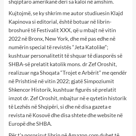
shqiptaro amerikanë deri sa kaloi në amshim.
Kujtojmë, se ky shkrim me autor studiuesin Klajd
Kapinova si editorial, është botuar në librin-
broshurë të Festivalit XXX, që u mbajt në vitin
2022 në Bronx, New York, dhe më pas edhe në
numërin special të revistës “Jeta Katolike”;
kushtuar personalitetit të shquar të diasporës së
SHBA-së prelatit katolik mons. dr Zef Oroshit,
realizuar nga Shoqata “Trojet e Arbërit” me qendër
në Prishtinë në vitin 2022; gjatë Simpoziumit
Shkencor Historik, kushtuar figurës së prelatit
imzot dr. Zef Oroshit, mbajtur në e qytetin historik
të Lezhës në Shqipëri, si dhe në disa gazeta e
revista në Kosovë dhe disa shtete dhe website në
Europë dhe SHBA.
Për t’a porosirut librin në Amazon.com duhet të