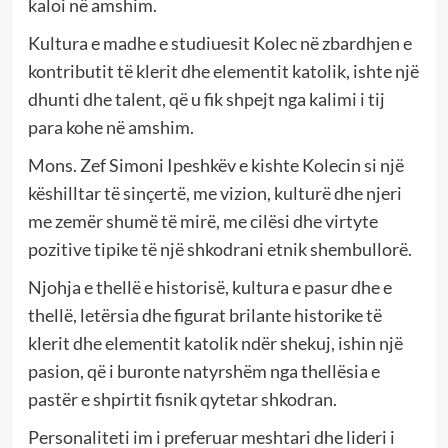
kaloi në amshim.
Kultura e madhe e studiuesit Kolec në zbardhjen e
kontributit të klerit dhe elementit katolik, ishte një
dhunti dhe talent, që u fik shpejt nga kalimi i tij
para kohe në amshim.
Mons. Zef Simoni Ipeshkëv e kishte Kolecin si një
këshilltar të sinçertë, me vizion, kulturë dhe njeri
me zemër shumë të mirë, me cilësi dhe virtyte
pozitive tipike të një shkodrani etnik shembullorë.
Njohja e thellë e historisë, kultura e pasur dhe e
thellë, letërsia dhe figurat brilante historike të
klerit dhe elementit katolik ndër shekuj, ishin një
pasion, që i buronte natyrshëm nga thellësia e
pastër e shpirtit fisnik qytetar shkodran.
Personaliteti im i preferuar meshtari dhe lideri i