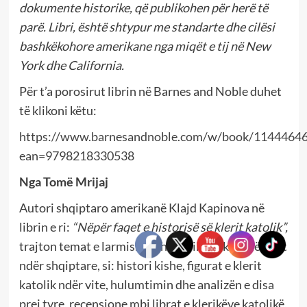
dokumente historike, që publikohen për herë të
parë. Libri, është shtypur me standarte dhe cilësi
bashkëkohore amerikane nga miqët e tij në New
York dhe California.
Për t’a porosirut librin në Barnes and Noble duhet
të klikoni këtu:
https://www.barnesandnoble.com/w/book/1144464
ean=9798218330538
Nga Tom
ë
Mrijaj
Autori shqiptaro amerikanë Klajd Kapinova në
librin e ri:
“
N
ëpër faqet e historisë së klerit katolik”,
trajton temat e larmishme historike të krishtërimit
ndër shqiptare, si: histori kishe, figurat e klerit
katolik ndër vite, hulumtimin dhe analizën e disa
prej tyre, reçensione mbi librat e klerikëve katolikë,