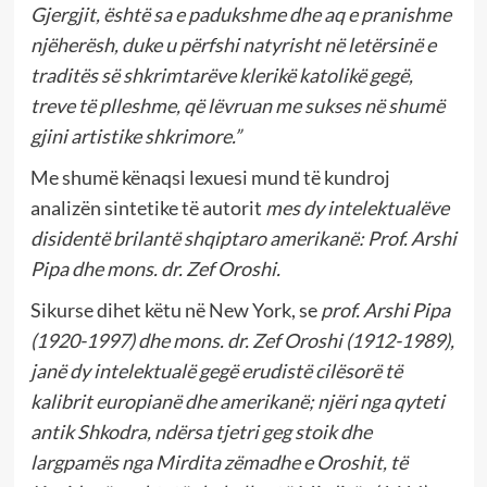
Gjergjit, është sa e padukshme dhe aq e pranishme
njëherësh, duke u përfshi natyrisht në letërsinë e
traditës së shkrimtarëve klerikë katolikë gegë,
treve të plleshme, që lëvruan me sukses në shumë
gjini artistike shkrimore.”
Me shumë kënaqsi lexuesi mund të kundroj
analizën sintetike të autorit
mes
dy intelektualëve
disident
ë
brilant
ë
shqiptaro amerikanë: Prof. Arshi
Pipa dhe mons. dr. Zef Oroshi.
Sikurse dihet këtu në New York, se
prof. Arshi Pipa
(1920-1997) dhe mons. dr. Zef Oroshi (1912-1989),
janë dy intelektualë gegë erudistë cilësorë të
kalibrit europianë dhe amerikanë; njëri nga qyteti
antik Shkodra, ndërsa tjetri geg stoik dhe
largpamës nga Mirdita zëmadhe e Oroshit, të