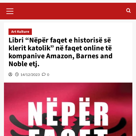
Primary
Menu
Art Kulture
Libri “Nëpër faqet e historisë së
klerit katolik” në faqet online të
kompanive Amazon, Barnes and
Noble etj.
14/12/2023
0