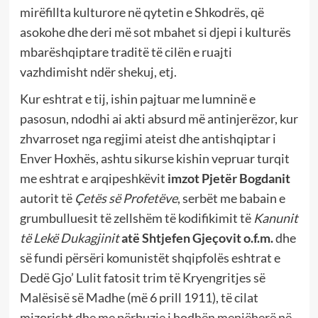
mirëfillta kulturore në qytetin e Shkodrës, që
asokohe dhe deri më sot mbahet si djepi i kulturës
mbarëshqiptare traditë të cilën e ruajti
vazhdimisht ndër shekuj, etj.
Kur eshtrat e tij, ishin pajtuar me lumninë e
pasosun, ndodhi ai akti absurd më antinjerëzor, kur
zhvarroset nga regjimi ateist dhe antishqiptar i
Enver Hoxhës, ashtu sikurse kishin vepruar turqit
me eshtrat e arqipeshkëvit
imzot Pjetër Bogdanit
autorit të
Çetës së Profetëve
, serbët me babain e
grumbulluesit të zellshëm të kodifikimit të
Kanunit
të Lekë Dukagjinit
atë Shtjefen Gjeçovit o.f.m.
dhe
së fundi përsëri komunistët shqipfolës eshtrat e
Dedë Gjo’ Lulit fatosit trim të Kryengritjes së
Malësisë së Madhe (më 6 prill 1911), të cilat
mizorisht dhe me përbuzje i hodhën menjëherë në