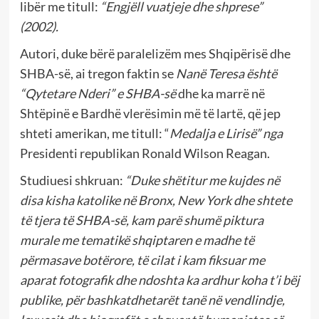
libër me titull:
“Engjëll vuatjeje dhe shprese”
(2002).
Autori, duke bërë paralelizëm mes Shqipërisë dhe
SHBA-së, ai tregon faktin se
Nanë Teresa është
“Qytetare Nderi” e SHBA-së
dhe ka marrë në
Shtëpinë e Bardhë vlerësimin më të lartë, që jep
shteti amerikan, me titull: “
Medalja e Lirisë”
nga
Presidenti republikan Ronald Wilson Reagan.
Studiuesi shkruan:
“
Duke shëtitur me kujdes në
disa kisha katolike në Bronx, New York dhe shtete
të tjera të SHBA-së, kam parë shumë piktura
murale me tematikë shqiptaren e madhe të
përmasave botërore, të cilat i kam fiksuar me
aparat fotografik dhe ndoshta ka ardhur koha t’i bëj
publike, për bashkatdhetarët tanë në vendlindje,