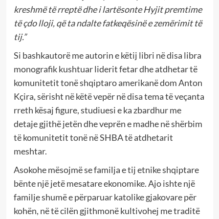
kreshmë të rreptë dhe i lartësonte Hyjit premtime
të çdo lloji, që ta ndalte fatkeqësinë e zemërimit të
tij.”
Si bashkautorë me autorin e këtij libri në disa libra
monografik kushtuar liderit fetar dhe atdhetar të
komunitetit tonë shqiptaro amerikanë dom Anton
Kçira, sërisht në këtë vepër në disa tema të veçanta
rreth kësaj figure, studiuesi e ka zbardhur me
detaje gjithë jetën dhe veprën e madhe në shërbim
të komunitetit tonë në SHBA të atdhetarit
meshtar.
Asokohe mësojmë se familja e tij etnike shqiptare
bënte një jetë mesatare ekonomike. Ajo ishte një
familje shumë e përparuar katolike gjakovare për
kohën, në të cilën gjithmonë kultivohej me traditë