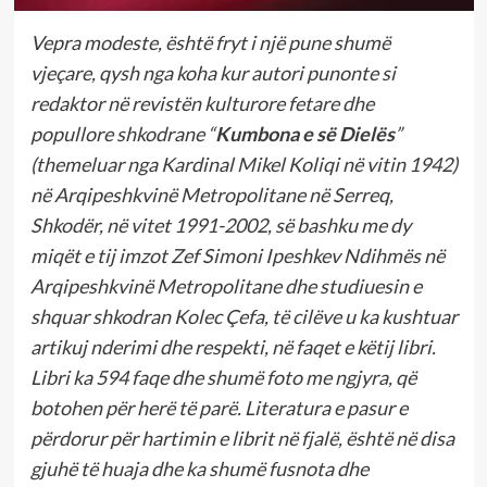
Vepra modeste, është fryt i një pune shumë
vjeçare, qysh nga koha kur autori punonte si
redaktor në revistën kulturore fetare dhe
popullore shkodrane “
Kumbona e së Dielës
”
(themeluar nga Kardinal Mikel Koliqi në vitin 1942)
në Arqipeshkvinë Metropolitane në Serreq,
Shkodër, në vitet 1991-2002, së bashku me dy
miqët e tij imzot Zef Simoni Ipeshkev Ndihmës në
Arqipeshkvinë Metropolitane dhe studiuesin e
shquar shkodran Kolec Çefa, të cilëve u ka kushtuar
artikuj nderimi dhe respekti, në faqet e këtij libri.
Libri ka 594 faqe dhe shumë foto me ngjyra, që
botohen për herë të parë. Literatura e pasur e
përdorur për hartimin e librit në fjalë, është në disa
gjuhë të huaja dhe ka shumë fusnota dhe