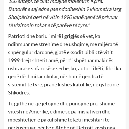
100 shtëpi, të cilat mbajnë mbiemrin Kçira.
Banorët e saj edhe pse ndodheshin 9 kilometra larg
Shqipërisë deri në vitin 1990 kanë qenë të privuar
të vizitonin tokat e të parëve të tyre.”
Patrioti dhe bariu i mirë i grigjës së vet, ka
ndihmuar me strehime dhe ushqime, me mijëra të
shpëngulur dardanë, gjatë eksodit biblik të vitit
1999 drejt shtetit amë, për t’i shpëtuar makinës
ushtarake shfarosëse serbe, ku, autori i këtij libri ka
qenë dëshmitar okular, në shumë qendra të
sistemit të tyre, pranë kishës katolike, në qytetin e
Shkodrës.
Të gjithë ne, që jetojmë dhe punojmë prej shumë
vitësh në Amerikë, e dimë se pa inisiativën dhe
mbështetjen e pakufishme të këtij meshtari të
përkushtuar, për Fe e Atdhe në Detroit, qysh nga