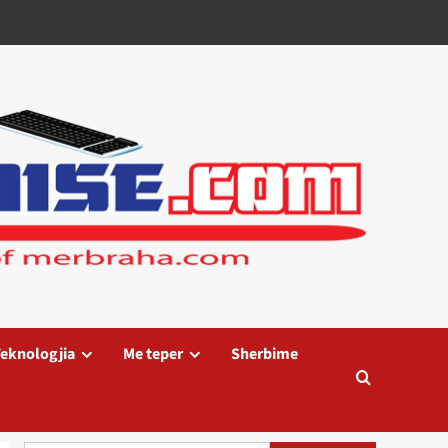
eknologjia
Me teper
Sherbime