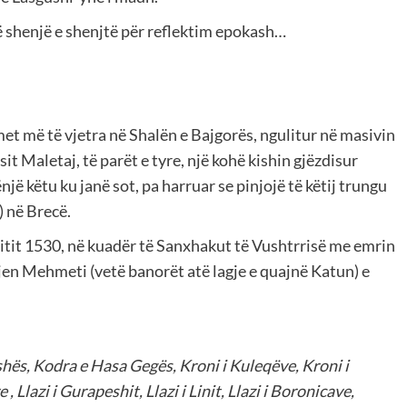
jë shenjë e shenjtë për reflektim epokash…
t më të vjetra në Shalën e Bajgorës, ngulitur në masivin
isit Maletaj, të parët e tyre, një kohë kishin gjëzdisur
jë këtu ku janë sot, pa harruar se pinjojë të këtij trungu
) në Brecë.
vitit 1530, në kuadër të Sanxhakut të Vushtrrisë me emrin
jen Mehmeti (vetë banorët atë lagje e quajnë Katun) e
ishës, Kodra e Hasa Gegës, Kroni i Kuleqëve, Kroni i
e , Llazi i Gurapeshit, Llazi i Linit, Llazi i Boronicave,