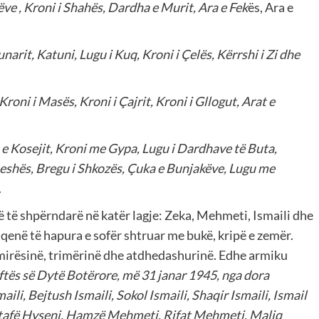
ve , Kroni i Shahës, Dardha e Murit, Ara e Fek
ës, Ara e
narit, Katuni, Lugu i Kuq, Kroni i Çelës, Kërrshi i Zi dhe
 Kroni i Masës, Kroni i Çajrit, Kroni i Gllogut, Arat e
 e Kosejit, Kroni me Gypa, Lugu i Dardhave të Buta,
jneshës, Bregu i Shkozës, Çuka e Bunjakëve, Lugu me
.
ë të shpërndarë në katër lagje: Zeka, Mehmeti, Ismaili dhe
qenë të hapura e sofër shtruar me bukë, kripë e zemër.
, mirësinë, trimërinë dhe atdhedashurinë. Edhe armiku
ftës së Dytë Botërore, më 31 janar 1945, nga dora
aili, Bejtush Ismaili, Sokol Ismaili, Shaqir Ismaili, Ismail
ustafë Hyseni, Hamzë Mehmeti, Rifat Mehmeti, Maliq