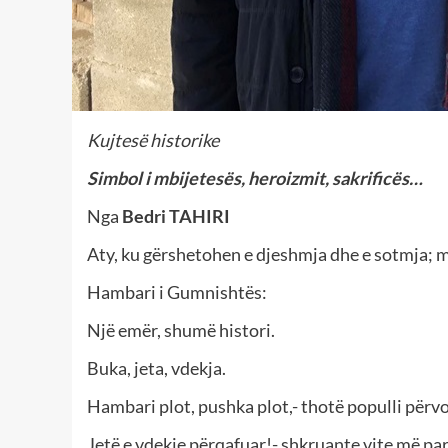
Kujtesë historike
Simbol i mbijetesës, heroizmit, sakrificës…
Nga
Bedri TAHIRI
Aty, ku gërshetohen e djeshmja dhe e sotmja; m
Hambari i Gumnishtës:
Një emër, shumë histori.
Buka, jeta, vdekja.
Hambari plot, pushka plot,- thotë populli përvo
Jetë e vdekje përqafuar!- shkruante vite më pa