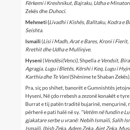
Fërkemi i Kreshnikut, Bajraku, Udha e Minatorë
Zekës dhe
Duhoci.
Mehmeti (
Livadhi i Kishës, Balltaku, Kodra e Bu
Seishta
.
Ismaili
(
Lisi i Madh, Arat e Bares, Kroni i Fierit,
Rrethit dhe Udha e Mullinjve.
Hyseni
(
Vendësi(Venci),
Shpella
e Vendsit, Bira
Agragja, Lugu i Bletës, Kërshi i Keq, Lugu i Hy
Karthia dhe Te Vani
(Shënime te Shaban Zekës)
Pra, siç po shihet, banorët e Gumnishtës jetojn
Hyseni, Në çdo rrebesh a zezonë konakët e tyre 
Burrat e tij patën traditë bujarinë, mençurinë
përherë e pati halë në sy.
“
Vetëm në fundin e Lu
gjakatare serbe u vranë: Nebih Ismaili, Salih Ism
Ismaili, Ibish Zeka, Adem Zeka, Ajet Zeka, M