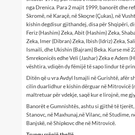
nga Drenica. Para 2 majit 1999, banorët dhe re
Skromë, në Karaçë, në Skoçne (Çukas), në Vusht
kishin degdisur gjithandej, disa për Shqipëri, 
Feriz (Hashim) Zeka, Abit (Hashim) Zeka, Shaba
Zeka, Imer (Dibran) Zeka, Ibish (Idriz) Zeka, Sal
Ismaili, dhe Ukishin (Bajram) Beka. Kurse më 22
Smrekonicës edhe Veli (Jashar) Zeka e Adem (He
vështira, vdiqën dy fëmijë të sapo lindur të pr
Ditën që u vra Avdyl Ismajli në Gurishtë, afër sh
cilin duarlidhur e kishin dërguar në Mitrovicë (
maltretuar për vdekje, saqë kur e lirojnë, me gjy
Banorët e Gumnishtës, ashtu si gjithë të tjerët
Stanovc, në Maxhunaj,në Vilanc, në Studime, në 
Banjskë, në Shipkovc dhe në Mitrovicë.
Trungu rrënjë thellë