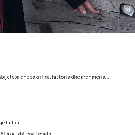
bijetesa dhe sakrifica, historia dhe ardhmëria…
jë hidhur.
rë Lasgushi ynë i madh.