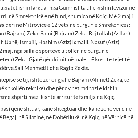
fugjatët ishin larguar nga Gumnishta dhe kishin lëvizur në
rri, në Smrekonicë e në fund, shumica në Kqiç. Më 2 maj i
disa deri në Mitrovicë e 12 veta në burgun e Smrekonicës:
n (Bajram) Zeka, Sami (Bajram) Zeka, Bejtullah (Asllan)
ih (Jahë) Ismaili, Hashim (Aziz) Ismaili, Nasuf (Aziz)
 maj, nga salla e sporteve u sollën në burgun e
tem) Zeka. Gjatë qëndrimit në male, në kushte tejet të
indërve Sali Mehmetit dhe Ragip Zekës.
tëpisë së tij, ishte zënë i gjallë Bajram (Ahmet) Zeka, të
në shkollën teknike) dhe për dy net radhazi e kishin
smë shpirti mezi kishte arritur te familja në Kqiç.
, pasi qenë shtuar, kanë shtegtuar dhe kanë zënë vend në
Begaj, në Sllatinë, në Dobërllukë, në Kqiç, në Vërnicë,në