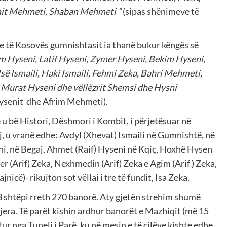
it Mehmeti, Shaban Mehmeti ”
(sipas shënimeve të
re të Kosovës gumnishtasit ia thanë bukur këngës së
m Hyseni, Latif Hyseni, Zymer Hyseni, Bekim Hyseni,
së Ismaili, Haki Ismaili, Fehmi Zeka, Bahri Mehmeti,
Murat Hyseni dhe vëllëzrit Shemsi dhe Hysni
ysenit dhe Afrim Mehmeti).
ë u bë Histori, Dëshmori i Kombit, i përjetësuar në
 u vranë edhe: Avdyl (Xhevat) Ismaili në Gumnishtë, në
eni, në Begaj, Ahmet (Raif) Hyseni në Kqiç, Hoxhë Hysen
er (Arif) Zeka, Nexhmedin (Arif) Zeka e Agim (Arif ) Zeka,
icë)- rikujton sot vëllai i tre të fundit, Isa Zeka.
3 shtëpi rreth 270 banorë. Aty gjetën strehim shumë
jera. Të parët kishin ardhur banorët e Mazhiqit (më 15
r nga Tuneli i Parë, ku në mesin e të cilëve kishte edhe