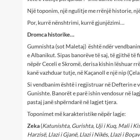
Një toponim, një ngulitje me rrënjë historie, n
Por, kurrë nënshtrimi, kurrë gjunjëzimi…
Dromca historike…
Gumnishta (sot Maletaj) është ndër vendbanime
e Albanikut. Sipas banorëve të saj, të gjithë të f
nëpër Ceceli e Skromë, derisa kishin lëshuar rrën
kanë vazhduar tutje, në Kaçanoll e një nip (Çela
Si vendbanim është i regjistruar në Defterin e 
Gunishte. Banorët e parë ishin vendosur në lag
pastaj janë shpërndarë në lagjet tjera.
Toponimet më karakteristike nëpër lagje:
Zeka
(
Katunishta, Gurishta, Uji i Kuq, Mali i K
Harzisë, Llazi i Gjanë, Llazi i Nikës, Llazi i Boçav