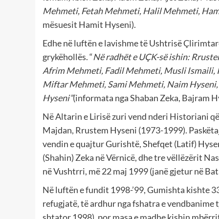
Mehmeti, Fetah Mehmeti, Halil Mehmeti, Ham
mësuesit Hamit Hyseni).
Edhe në luftën e lavishme të Ushtrisë Çlirimta
grykëhollës. “
Në radhët e UÇK-së ishin: Rruste
Afrim Mehmeti, Fadil Mehmeti, Musli Ismaili, I
Miftar Mehmeti, Sami Mehmeti, Naim Hyseni, 
Hyseni”
(informata nga Shaban Zeka, Bajram H
Në Altarin e Lirisë zuri vend nderi Historiani q
Majdan, Rrustem Hyseni (1973-1999). Paskëtaj,
vendin e quajtur Gurishtë, Shefqet (Latif) Hys
(Shahin) Zeka në Vërnicë, dhe tre vëllëzërit Nas
në Vushtrri, më 22 maj 1999 (janë gjetur në Batajn
Në luftën e fundit 1998-’99, Gumishta kishte 3
refugjatë, të ardhur nga fshatra e vendbanime t
shtator 1998), por masa e madhe kishin mbërritu