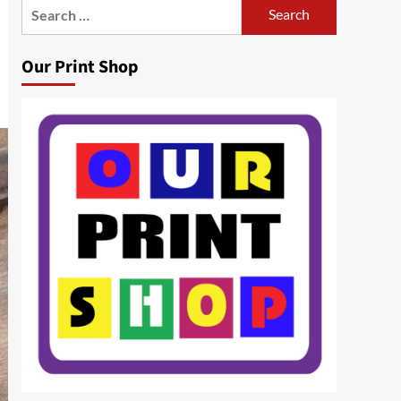
Search
for:
Our Print Shop