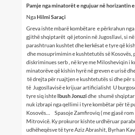
Pamje nga minatorët e ngujuar në horizantin 
Nga
Hilmi Saraçi
Greva ishte mbarë kombëtare e përkrahun nga 
gjithë shqiptarët që jetonin në Jugosllavi, si n
parashtruan kushtet dhe kerkësat e tyre që kish
dhe mosuprimimin e kushtetutës së Kosovës, por
diskriminues serb , në krye me Milosheviqin i
minatorëve që kishin hyrë në greven e urisë dh
të drejta për ruajtjen e kushtetutës si dhe për s
të Jugosllavisë e krijuar artificialisht U bur
tyre siq ishte
Ibush Jonuzi
dhe shumë shqiptarë t
nuk izbrapi nga qellimi i tyre kombëtar për të p
Kosovës… Spasoje Zamfiroviq ( me gjasë rom se
Mitrovicë. Ky prokuror kishte urdhëruar parab
udhëheqësve të tyre Aziz Abrashit, Byrhan Kav