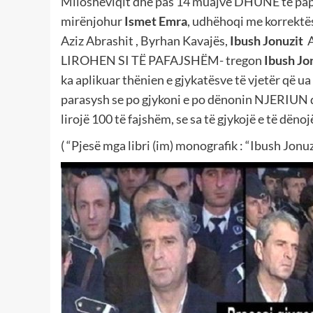
Milosheviqit dhe pas 14 muajve DHUNE të papa
mirënjohur
Ismet Emra
, udhëhoqi me korrektë
Aziz Abrashit , Byrhan Kavajës,
Ibush Jonuzit
A
LIROHEN SI TË PAFAJSHËM- tregon
Ibush Jo
ka aplikuar thënien e gjykatësve të vjetër që ua
parasysh se po gjykoni e po dënonin NJERIUN dh
lirojë 100 të fajshëm, se sa të gjykojë e të dëno
( “Pjesë mga libri (im) monografik : “Ibush Jon