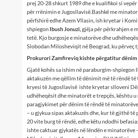
prej 20-28 shkurt 1989 dhe e kualifikoi si vepë
për rrënimin e Jugosllavisë.Bashkë me minatorë
përfshirë edhe Azem Vllasin, ish kryetar i Kom
shpiegon
Ibush Jonuzi,
gjëja për përkrahjen e m
tetë. Kjo burgosje e minatorëve dhe udhëheqësv
Slobodan Milosheviqit në Beograd, ku përveç t
Prokurori Zamfireviq kishte përgatitur dënim
Gjatë kohës sa ishim në paraburgim-shpiegon I
aktakuzën me qëllim të dënimit më të rëndë të 
kryesi të Jugosllavisë ishte kryetar slloveni Dër
udhëheqësit dhe minatorët e trepçës, kështu u m
paragjykimet për dënim të rëndë të minatorëv
– u gjykua sipas aktakuzës dhe, kur të gjithë 
20 vite burg të rëndë, edhe këtu ndodhi befasia
ishte caktuar gjykatës në lëndën e minatorëve –