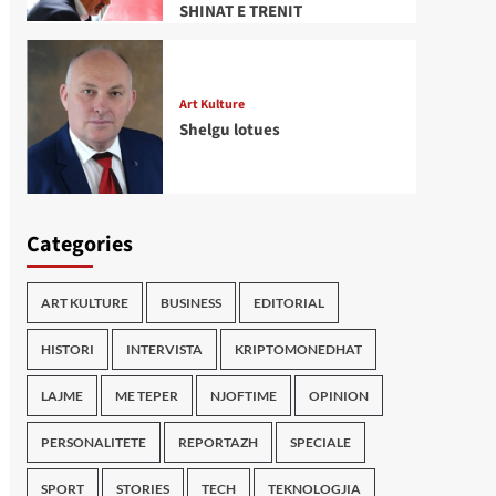
SHINAT E TRENIT
Art Kulture
Shelgu lotues
Categories
ART KULTURE
BUSINESS
EDITORIAL
HISTORI
INTERVISTA
KRIPTOMONEDHAT
LAJME
ME TEPER
NJOFTIME
OPINION
PERSONALITETE
REPORTAZH
SPECIALE
SPORT
STORIES
TECH
TEKNOLOGJIA