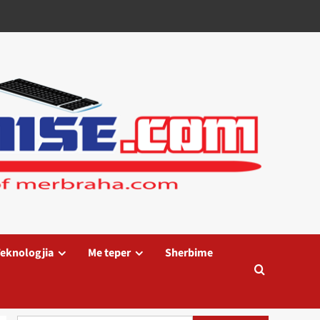
eknologjia
Me teper
Sherbime