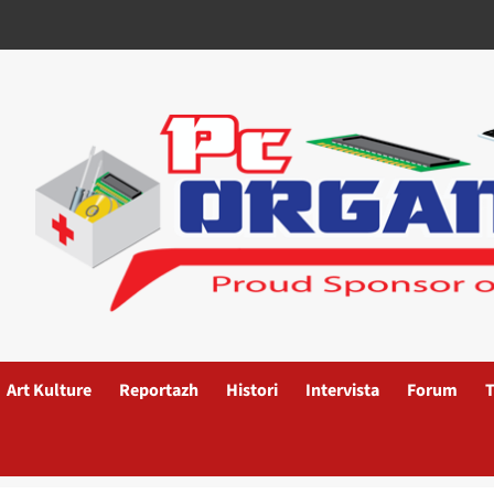
Art Kulture
Reportazh
Histori
Intervista
Forum
T