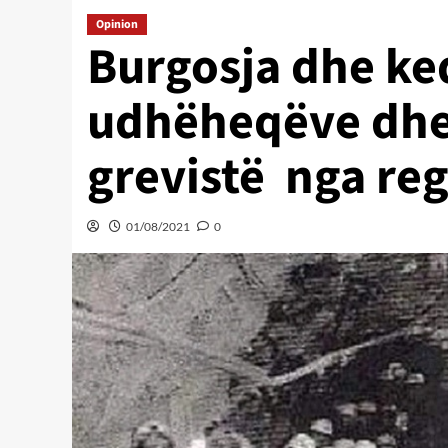
Opinion
Burgosja dhe keq
udhëheqëve dhe
grevistë nga reg
01/08/2021
0