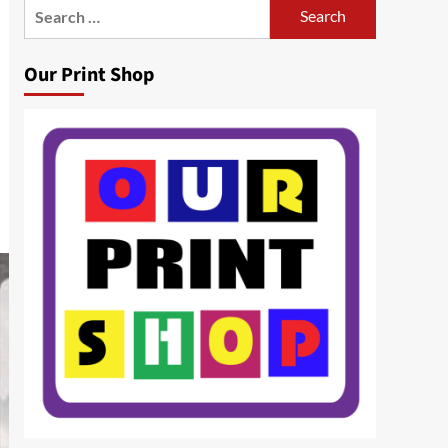
Search
for:
Our Print Shop