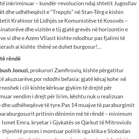
r të inkriminuar – kundër-revolucion ndaj shtetit Jugosllav
t dhe udhëheqësit e ”Trepçës” në Stan-Tërg e kishin
itetit Krahinor të Lidhjës se Komunistëve të Kosovës –
inatorëve dhe vizitën e tij gjatë grevës në horizontin e
e si dhe e Azem Vllasit kishte ndodhur pas fjalimi të
jerash ai kishte thënë se duhet burgosur!…
 të rëndë
bush Jonuzi,
prokurori Zamfiroviq, kishte përgatitur
të akuzuarëve,por ndodhi befasia: gjatë kësaj kohe në
noshek i cili kishte kërkuar gjykim të drejtë për
uar vendim i drejt për lirim, kështu nuk u realizuan
e dhe udhëheqësve të tyre.Pas 14 muajve të paraburgimit
të paraburgosurit pritinin dënimin më të rëndë – minimum
: Ismet Emra, kryetar i Gjykatës se Qarkut të Mitrovicës
 thjeshtë proces i montuar politik nga klika e Slobodan