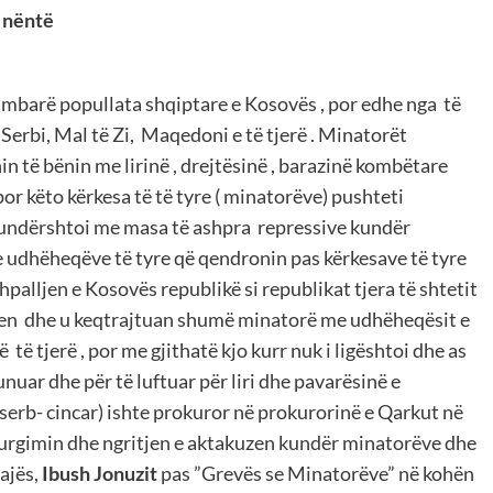
e nëntë
mbarë popullata shqiptare e Kosovës , por edhe nga të
ë Serbi, Mal të Zi, Maqedoni e të tjerë . Minatorët
in të bënin me lirinë , drejtësinë , barazinë kombëtare
 këto kërkesa të të tyre ( minatorëve) pushteti
 kundërshtoi me masa të ashpra repressive kundër
e udhëheqëve të tyre që qendronin pas kërkesave të tyre
hpalljen e Kosovës republikë si republikat tjera të shtetit
gosen dhe u keqtrajtuan shumë minatorë me udhëheqësit e
ë tjerë , por me gjithatë kjo kurr nuk i ligështoi dhe as
unuar dhe për të luftuar për liri dhe pavarësinë e
rb- cincar) ishte prokuror në prokurorinë e Qarkut në
urgimin dhe ngritjen e aktakuzen kundër minatorëve dhe
ajës,
Ibush Jonuzit
pas ”Grevës se Minatorëve” në kohën