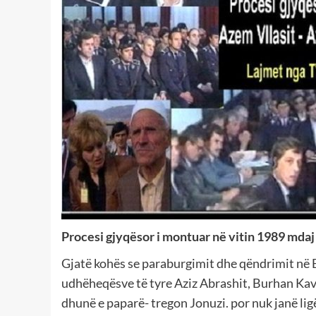
Procesi gjyqësor i montuar në vitin 1989 md
Gjatë kohës se paraburgimit dhe qëndrimit në 
udhëheqësve të tyre Aziz Abrashit, Burhan Kav
dhunë e paparë- tregon Jonuzi. por nuk janë li