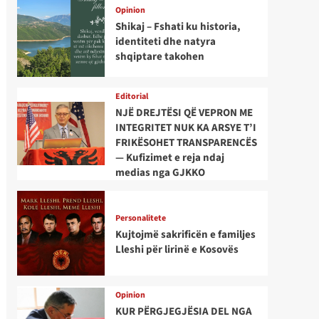
Opinion
Shikaj – Fshati ku historia,
identiteti dhe natyra
shqiptare takohen
Editorial
NJË DREJTËSI QË VEPRON ME
INTEGRITET NUK KA ARSYE T’I
FRIKËSOHET TRANSPARENCËS
— Kufizimet e reja ndaj
medias nga GJKKO
Personalitete
Kujtojmë sakrificën e familjes
Lleshi për lirinë e Kosovës
Opinion
KUR PËRGJEGJËSIA DEL NGA