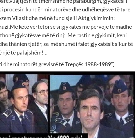
rë,vuajtjesh të tmerrshme në paraburgim, gjykatësi i
si procesin kundër minatorëve dhe udhëheqësve të tyre
zem Vllasit dhe më në fund sjelli Aktgjykimimin:
nuzi
.Me këtë vërtetoi se si gjykatës me përvojë të madhe
 thonë gjykatësve më të rinj: Me rastin e gjykimit, keni
e thënien tjetër, se më shumë i falet gjykatësit sikur të
jë një të pafajshëm!…
uzi dhe minatorët grevisrë të Trepçës 1988-1989”)