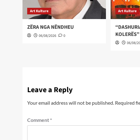
Art Kulture
Art Kulture
ZËRA NGA NËNDHEU
“DASHURI
KOLERËS”
06/08/2026
0
06/08/2
Leave a Reply
Your email address will not be published.
Required fi
Comment
*