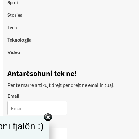
Sport
Stories
Tech
Teknologjia
Video
Antarësohuni tek ne!
Per te marre artikujt drejt per drejt ne emailin tuaj!
Email
City
i fjalën :)