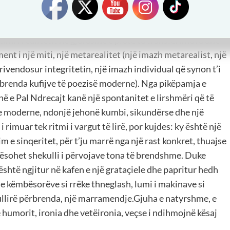
rrafshin empirik nga i cili e nxjerr atë. Metaforizmi luan
alizmi përpiqet të kuptojë seriozisht një tjetër realitet,
mi i realitetit në gjerësinë e plotë të transferimeve dhe
nt i një miti, një metarealitet (një imazh metarealist, një
 rivendosur integritetin, një imazh individual që synon t’i
 brenda kufijve të poezisë moderne). Nga pikëpamja e
inë e Pal Ndrecajt kanë një spontanitet e lirshmëri që të
 e moderne, ndonjë jehonë kumbi, sikundërse dhe një
 rimuar tek ritmi i vargut të lirë, por kujdes: ky është një
sim e sinqeritet, për t’ju marrë nga një rast konkret, thuajse
mësohet shekulli i përvojave tona të brendshme. Duke
është ngjitur në kafen e një grataçiele dhe papritur hedh
a e këmbësorëve si rrëke thneglash, lumi i makinave si
ullirë përbrenda, një marramendje.Gjuha e natyrshme, e
 humorit, ironia dhe vetëironia, veçse i ndihmojnë kësaj