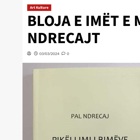
Art Kulture
BLOJA E IMËT E
NDRECAJT
03/03/2024
0