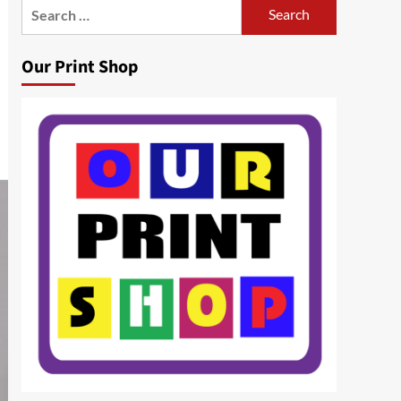
Search
for:
Our Print Shop