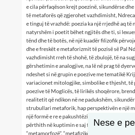
e cila përfaqëson krejt poezinë, sikundërse dhe 
të metaforës që zgjerohet vazhdimisht, Ndrecaj 
e tinguj të vrazhdë: poezia ka një rrjedhë aq të n
natyrshëm i poetit bëhet ngjitës dhe ti, si lexue
tënd dhe të botës, në një kuadër filizofik përvo
dhe e freskët e metaforizmit të pozisë së Pal Nd
vazhdimisht rreh të shohë, të zbulojë, të na sugje
gërshetimin e analogjive, na lë në prag të dyerv
ndeshet si në grupin e poezive me tematikë Krijim
variacionet mitologjike, simbolike e thjesht, t
poezive të Moglicës, të lirikës shoqërore, bre
realitetit që ndikon në ne padukshëm, sikundërs
strubullari metaforik, hap perspektivën e një 
një formë e re e pakushtëzimit, e zbuluar në anë
Nese e pel
përthith në kuptimin e saj figurativ. “Meta” ësht
“metamorfozë”, “metafizikë”. “Metarealiteti” ës