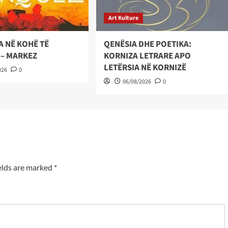
Art Kulture
A NË KOHË TË
QENËSIA DHE POETIKA:
 – MARKEZ
KORNIZA LETRARE APO
LETËRSIA NË KORNIZË
026
0
06/08/2026
0
elds are marked
*