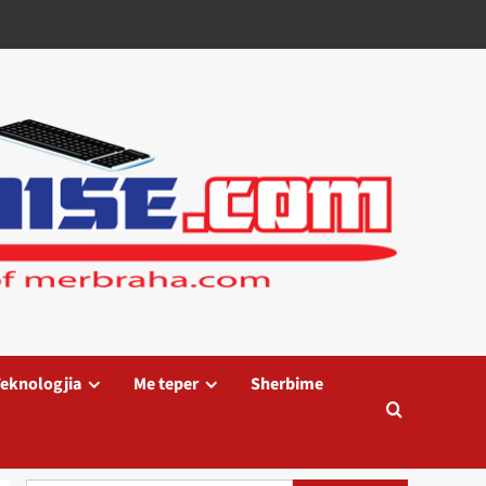
eknologjia
Me teper
Sherbime