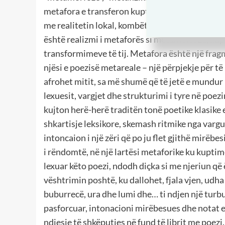
metafora e transferon kuptimin e saj, dhe jo në 
me realitetin lokal, kombëtar dhe global; metare
është realizmi i metaforës si metamorfozë, kupti
transformimeve të tij. Metafora është një fragme
njësi e poezisë metareale – një përpjekje për të
afrohet mitit, sa më shumë që të jetë e mundur
lexuesit, vargjet dhe strukturimi i tyre në poez
kujton herë-herë traditën tonë poetike klasike
shkartisje leksikore, skemash ritmike nga vargu i
intoncaion i një zëri që po ju flet gjithë mirëbe
i rëndomtë, në një lartësi metaforike ku kupti
lexuar këto poezi, ndodh diçka si me njeriun që 
vështrimin poshtë, ku dallohet, fjala vjen, udh
buburrecë, ura dhe lumi dhe… ti ndjen një turb
pasforcuar, intonacioni mirëbesues dhe notat e
ndjesie të shkëputjes në fund të librit me poezi.