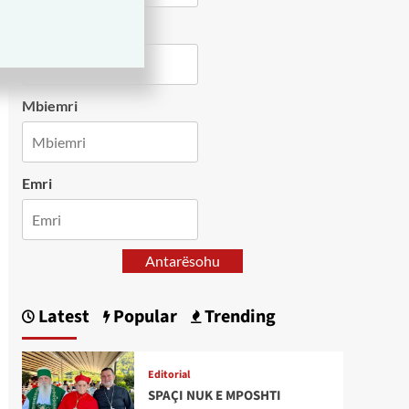
Country
Mbiemri
Emri
Antarësohu
Latest
Popular
Trending
Editorial
SPAÇI NUK E MPOSHTI