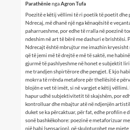
Parathënie
nga
Agron Tufa
Poezitë e këtij vëllimi të ri poetik të poetit dhe
Ndrecaj, më dhanë një nga kënaqësitë e veçanta
paharrueshme, por edhe të rralla në poezinë to
ndeshim në art të bërë me dashuri e brishtësi. 
Ndrecajt është mbrujtur me imazhin kryesisht 
që të jemi më të drejtë e më të saktë, me habinë
gjurmë të pashlyeshme në honet e subjektit lirik 
me trandjen shpirtërore dhe pengjet. E kjo hab
mokrra të rrënda metafore për thellësitë e përvo
blojën e vet të imët, si në vargjet e këtij vëllimi. 
hapur udhë subjektivitetit të skajshëm, por edh
kontrolluar dhe mbajtur atë në ndjenjën artisti
duket se ka përcaktuar, për fat, edhe profilin e
sonë bashkëkohore: poezinë e metaforizuar medit
një habi (sensacion), që skulpturohet me mjete 