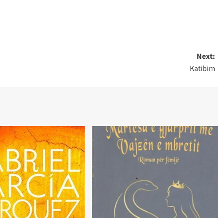
Next:
Katibim