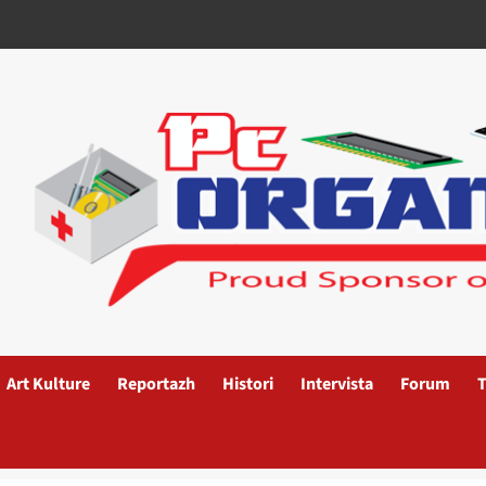
Art Kulture
Reportazh
Histori
Intervista
Forum
T