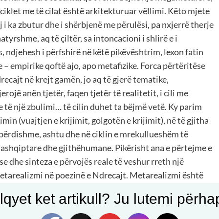
ciklet me të cilat është arkitekturuar vëllimi. Këto mjete
i ka zbutur dhe i shërbjenë me përulësi, pa nxjerrë therje
atyrshme, aq të çiltër, sa intoncacioni i shlirë e i
s, ndjehesh i përfshirë në këtë pikëvështrim, lexon fatin
je – empirike qoftë ajo, apo metafizike. Forca përtëritëse
recajt në krejt gamën, jo aq të gjerë tematike,
rojë anën tjetër, faqen tjetër të realitetit, i cili me
e të një zbulimi… të cilin duhet ta bëjmë vetë. Ky parim
in (vuajtjen e krijimit, golgotën e krijimit), në të gjitha
ë përdishme, ashtu dhe në ciklin e mrekullueshëm të
ndashqiptare dhe gjithëhumane. Pikërisht ana e përtejme e
e dhe sinteza e përvojës reale të veshur rreth një
metarealizmi në poezinë e Ndrecajt. Metarealizmi është
n e përtejme të metaforës, e cila nuk e paraprin atë, por e
qyet ket artikull? Ju lutemi përhapn
ë një pjesë e zakonshme e fjalëve të tilla si “metaforë”,
htë realiteti që shpaloset pas metaforës, në terrenin ku