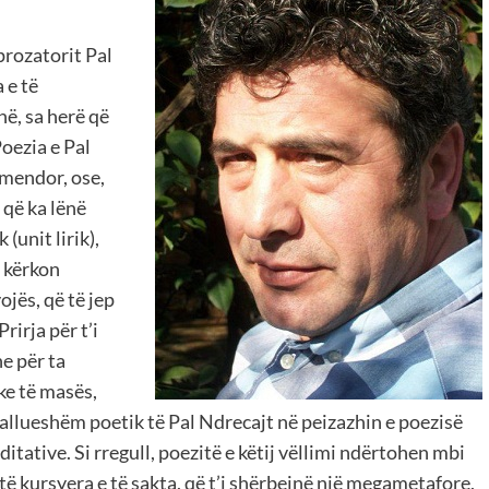
 prozatorit Pal
 e të
në, sa herë që
Poezia e Pal
mendor, ose,
 që ka lënë
(unit lirik),
i kërkon
jës, që të jep
Prirja për t’i
e për ta
ke të masës,
 dallueshëm poetik të Pal Ndrecajt në peizazhin e poezisë
ative. Si rregull, poezitë e këtij vëllimi ndërtohen mbi
të kursyera e të sakta, që t’i shërbejnë një megametafore,