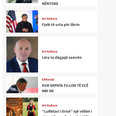
NËNTOKE
Art Kulture
Fjalë të urta për librin
Art Kulture
Lëre ta dëgjojë zemrën
Editorial
KUR SHPATA FILLON TË ECË
MBI NE
Art Kulture
”Luftëtari i lirisë” një vëllim i