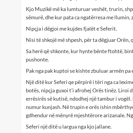
Kjo Muzikë më ka lumturuar veshët, trurin, shp
sëmurë, dhe kur pata ca ngatërresa me llumin, 
Nipçja i dëgjoi me kujdes fjalët e Seferit.
Nisi të shkojë më shpesh, për ta dëgjuar Orën, 
Sa herë që shkonte, kur hynte bënte ftohtë, binte
pushonte.
Pak nga pak kuptoi se kishte zbuluar armën pa e 
Një ditë kur Seferi qe përpirë i tëri nga ca lexi
botës, nipçja guxoi t’i afrohej Orës tinëz. Liro
errësirës së kutisë, ndodhej një tambur i vogël
numur kunjash. Në trupin e orës ishin mbërthy
gdhendur në mënyrë mjeshtërore arizanale. Nga
Seferi një ditë u largua nga kjo jallane.