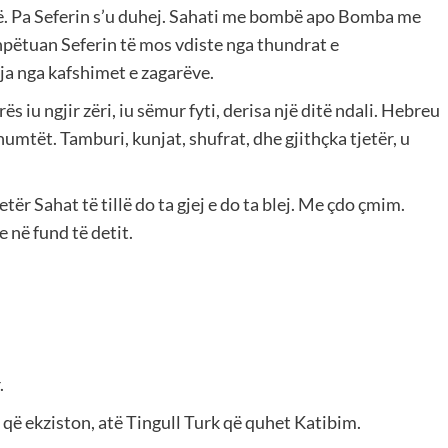
në. Pa Seferin s’u duhej. Sahati me bombë apo Bomba me
 shpëtuan Seferin të mos vdiste nga thundrat e
a nga kafshimet e zagarëve.
 iu ngjir zëri, iu sëmur fyti, derisa një ditë ndali. Hebreu
humtët. Tamburi, kunjat, shufrat, dhe gjithçka tjetër, u
etër Sahat të tillë do ta gjej e do ta blej. Me çdo çmim.
e në fund të detit.
.
ë ekziston, atë Tingull Turk që quhet Katibim.