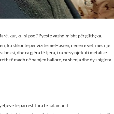
arë, kur, ku, si pse ? Pyeste vazhdimisht për gjithçka.
Seferi, ku shkonte për vizitë me Hasien, nënën e vet, mes një
 boksi, dhe ca gjëra të tjera, i ra në sy një kuti metalike
 rreth të madh në pamjen ballore, ca shenja dhe dy shigjeta
pyetjeve të parreshtura të kalamanit.