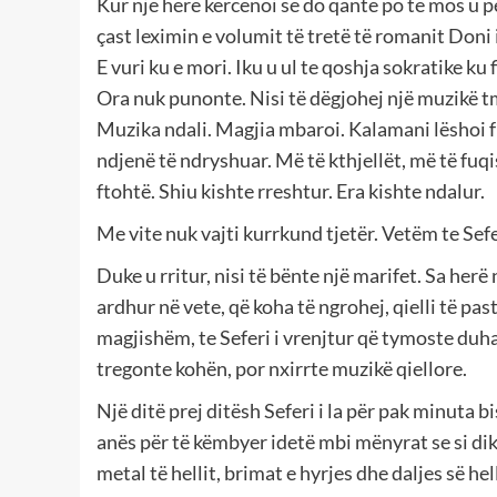
Kur një herë kërcënoi se do qante po të mos u për
çast leximin e volumit të tretë të romanit Doni 
E vuri ku e mori. Iku u ul te qoshja sokratike k
Ora nuk punonte. Nisi të dëgjohej një muzikë t
Muzika ndali. Magjia mbaroi. Kalamani lëshoi f
ndjenë të ndryshuar. Më të kthjellët, më të f
ftohtë. Shiu kishte rreshtur. Era kishte ndalur.
Me vite nuk vajti kurrkund tjetër. Vetëm te Sefe
Duke u rritur, nisi të bënte një marifet. Sa herë
ardhur në vete, që koha të ngrohej, qielli të pas
magjishëm, te Seferi i vrenjtur që tymoste duh
tregonte kohën, por nxirrte muzikë qiellore.
Një ditë prej ditësh Seferi i la për pak minuta 
anës për të këmbyer idetë mbi mënyrat se si dik
metal të hellit, brimat e hyrjes dhe daljes së hel