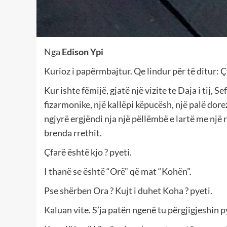
Nga
Edison Ypi
Kurioz i papërmbajtur. Qe lindur për të ditur: Çf
Kur ishte fëmijë, gjatë një vizite te Daja i tij, 
fizarmonike, një kallëpi këpucësh, një palë doreza
ngjyrë ergjëndi nja një pëllëmbë e lartë me një
brenda rrethit.
Çfarë është kjo ? pyeti.
I thanë se është “Orë” që mat “Kohën”.
Pse shërben Ora ? Kujt i duhet Koha ? pyeti.
Kaluan vite. S’ja patën ngenë tu përgjigjeshin 