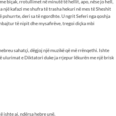
me biçak, rrotullimet në minutë të hellit, apo, nëse jo hell,
da një kafazi me shufra të trasha hekuri në mes të Sheshit
ë pshurrte, deri sa të ngordhte. U ngrit Seferi nga qoshja
mbajtur të nipit dhe mysafirëve, tregoi diçka mbi
ë hebreu sahatçi, dëgjoj një muzikë që më rrënqethi. Ishte
 ulurimat e Diktatori duke ja rrjepur lëkurën me një brisk
 ishte ai, ndërsa hebre unë.