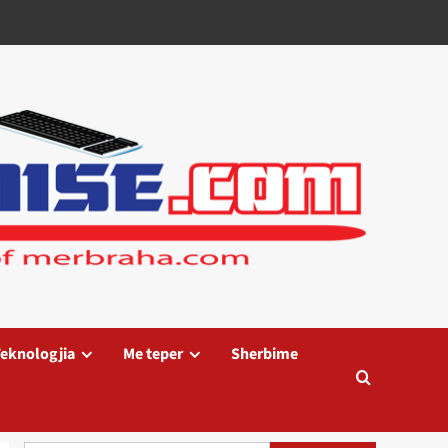
eknologjia
Me teper
Sherbime