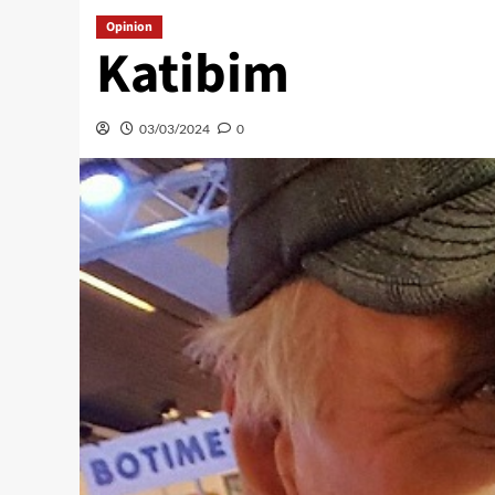
Opinion
Katibim
03/03/2024
0