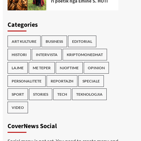
ri poetik nga Emine S. HOTI
Categories
ART KULTURE
BUSINESS
EDITORIAL
HISTORI
INTERVISTA
KRIPTOMONEDHAT
LAJME
ME TEPER
NJOFTIME
OPINION
PERSONALITETE
REPORTAZH
SPECIALE
SPORT
STORIES
TECH
TEKNOLOGJIA
VIDEO
CoverNews Social
Social menu is not set. You need to create menu and