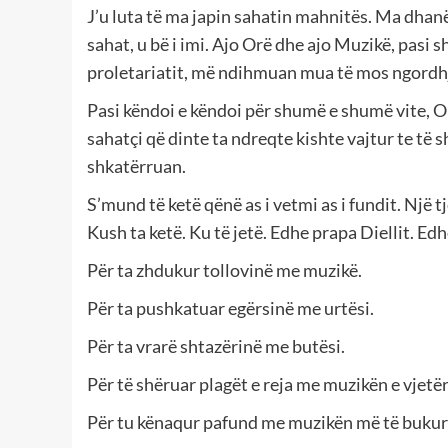
J’u luta të ma japin sahatin mahnitës. Ma dha
sahat, u bë i imi. Ajo Orë dhe ajo Muzikë, pasi
proletariatit, më ndihmuan mua të mos ngordhj
Pasi këndoi e këndoi për shumë e shumë vite, Orës
sahatçi që dinte ta ndreqte kishte vajtur te të s
shkatërruan.
S’mund të ketë qënë as i vetmi as i fundit. Një tj
Kush ta ketë. Ku të jetë. Edhe prapa Diellit. Edh
Për ta zhdukur tollovinë me muzikë.
Për ta pushkatuar egërsinë me urtësi.
Për ta vrarë shtazërinë me butësi.
Për të shëruar plagët e reja me muzikën e vjetër
Për tu kënaqur pafund me muzikën më të bukur q