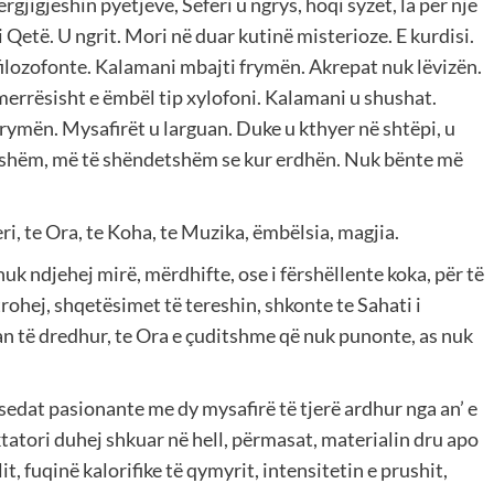
gjigjeshin pyetjeve, Seferi u ngrys, hoqi syzet, la për një
i Qetë. U ngrit. Mori në duar kutinë misterioze. E kurdisi.
u filozofonte. Kalamani mbajti frymën. Akrepat nuk lëvizën.
merrësisht e ëmbël tip xylofoni. Kalamani u shushat.
rymën. Mysafirët u larguan. Duke u kthyer në shtëpi, u
uqishëm, më të shëndetshëm se kur erdhën. Nuk bënte më
ri, te Ora, te Koha, te Muzika, ëmbëlsia, magjia.
 nuk ndjehej mirë, mërdhifte, ose i fërshëllente koka, për të
trohej, shqetësimet të tereshin, shkonte te Sahati i
an të dredhur, te Ora e çuditshme që nuk punonte, as nuk
bisedat pasionante me dy mysafirë të tjerë ardhur nga an’ e
tatori duhej shkuar në hell, përmasat, materialin dru apo
lit, fuqinë kalorifike të qymyrit, intensitetin e prushit,