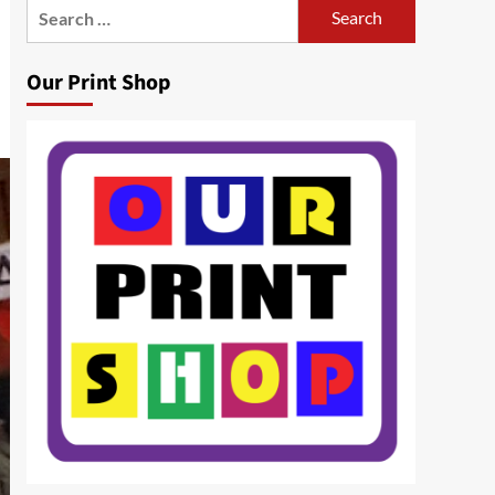
Search
for:
Our Print Shop