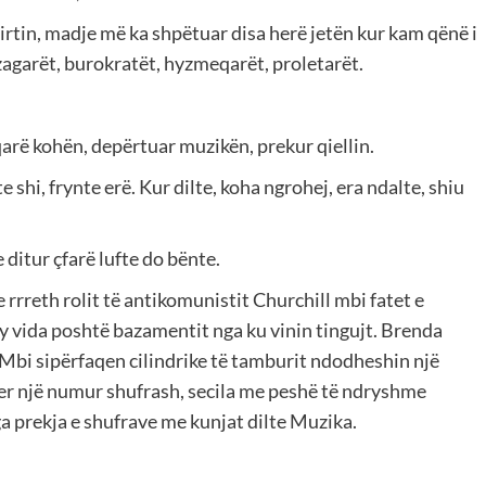
irtin, madje më ka shpëtuar disa herë jetën kur kam qënë i
zagarët, burokratët, hyzmeqarët, proletarët.
qarë kohën, depërtuar muzikën, prekur qiellin.
 shi, frynte erë. Kur dilte, koha ngrohej, era ndalte, shiu
ditur çfarë lufte do bënte.
me rrreth rolit të antikomunistit Churchill mbi fatet e
i dy vida poshtë bazamentit nga ku vinin tingujt. Brenda
. Mbi sipërfaqen cilindrike të tamburit ndodheshin një
er një numur shufrash, secila me peshë të ndryshme
 prekja e shufrave me kunjat dilte Muzika.