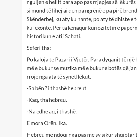
nguljen e hellit para apo pas rrjepjes së lëkurës 
si mund të lihej ai qen pa ngrënë e pa pirë bren
Skënderbej, ku aty ku hante, po aty të dhiste e t
ku lexonte. Për ta kënaqur kuriozitetin e papër
historikun e atij Sahati.
Seferi tha:
Po kaloja te Pazari i Vjetër. Para dyqanit të nj
më e bukur se muzika më e bukur e botës që janë
rroje nga ata të synetllëkut.
-Sa bën ? i thashë hebreut
-Kaq, tha hebreu.
-Na edhe aq, i thashë.
E mora Orën. Ika.
Hebreu më ndoqi nga pas me sy sikur shqiptar të