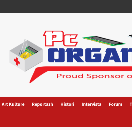
Art Kulture
Reportazh
Histori
Intervista
Forum
T