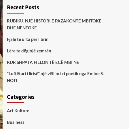
Recent Posts
RUBIKU, NJË HISTORI E PAZAKONTË MBITOKE
DHE NËNTOKE
Fjalë të urta për librin
Lëre ta dëgjojë zemrën
KUR SHPATA FILLON TË ECË MBI NE
”Luftëtari i lirisë” një vëllim i ri poetik nga Emine S.
HOTI
Categories
Art Kulture
Business