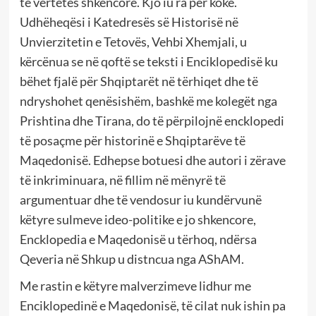
të vërtetës shkencore. Kjo iu ra për koke.
Udhëheqësi i Katedresës së Historisë në
Unvierzitetin e Tetovës, Vehbi Xhemjali, u
kërcënua se në qoftë se teksti i Enciklopedisë ku
bëhet fjalë për Shqiptarët në tërhiqet dhe të
ndryshohet qenësishëm, bashkë me kolegët nga
Prishtina dhe Tirana, do të përpilojnë encklopedi
të posaçme për historinë e Shqiptarëve të
Maqedonisë. Edhepse botuesi dhe autori i zërave
të inkriminuara, në fillim në mënyrë të
argumentuar dhe të vendosur iu kundërvunë
këtyre sulmeve ideo-politike e jo shkencore,
Encklopedia e Maqedonisë u tërhoq, ndërsa
Qeveria në Shkup u distncua nga AShAM.
Me rastin e këtyre malverzimeve lidhur me
Enciklopedinë e Maqedonisë, të cilat nuk ishin pa