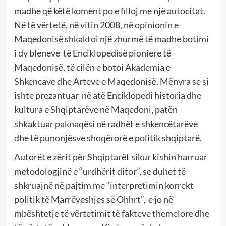
madhe që këtë koment po e filloj me një autocitat.
Në të vërtetë, në vitin 2008, në opinionin e
Maqedonisë shkaktoi një zhurmë të madhe botimi
i dy bleneve të Enciklopedisë pioniere të
Maqedonisë, të cilën e botoi Akademia e
Shkencave dhe Arteve e Maqedonisë. Mënyra se si
ishte prezantuar në atë Enciklopedi historia dhe
kultura e Shqiptarëve në Maqedoni, patën
shkaktuar paknaqësi në radhët e shkencëtarëve
dhe të punonjësve shoqërorë e politik shqiptarë.
Autorët e zërit për Shqiptarët sikur kishin harruar
metodologjinë e “urdhërit ditor”, se duhet të
shkruajnë në pajtim me “interpretimin korrekt
politik të Marrëveshjes së Ohhrt”, e jo në
mbështetje të vërtetimit të fakteve themelore dhe