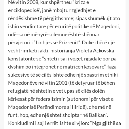
Në vitin 2008, kur shpërtheu “kriza e
enciklopedisë”, janë mbajtur zgjedhjet e
rëndësishme të përgjithshme; sipas shumëkujt ato
ishin vendimtare për ecuritë politike në Maqedoni,
ndërsa në mënyrë solemne është shënuar
përvjetori i “Lidhjes së Prizrenit”. Duke i bërë një
vështrim këtij akti, historianja Violeta Açkovska
konstatonte se ”shteti i saj i vogël, ngadalë por pa
dyshim po integrohet në matricën kosovare”, faza
sukcesive të së cilës ishte edhe një spastrim etnik i
Maqedonëve në vitin 2001 (të detyruar të bëhen
refugjatë në shtetin e vet), pas së cilës dolën
kërkesat për federalizimin (autonomi për viset e
Maqedonisë Perëndimore si Iliridë), dhe më në
funt, hop, edhe një shtet shqiptar në Ballkan”.
Konkludimi i saj i errët ishte si vjion: “Nga gjithë sa