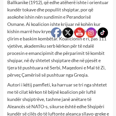
Ballkanike (1912), që edhe atëherë ishte i orientuar
kundër tokave dhe popullit shqiptar, por që
asokohe ishin nën sundimin e Perandorisë
Osmane. Ai koalicion ishte krijuar në kohën kur
kishin marrë hov kryengritjet shqiptarëve për
çlirim e baskim kombëtar. Koalicionin e ri, pas 111
vjetëve, akademiku serb kërkon për të ndalë
procesin e emancipimit dhe përparimit të kombit
shqipar, në dy shtetet shqiptare dhe në pjesët e
tjera të pushtuara në Serbi, Maqedoni e Mal të Zi,
përveç Çamërisë së pushtuar nga Greqia.
Autori i këtij pamfleti, ka harruar se tri nga shtetet
me të cilat kërkon të bëjnë koalicion për luftë
kundër shqiptrëve, tashme janë anëtare të
Aleancës së NATO-s, sikurse është edhe Shqipëri
kundër së cilës do të luftonte aleanca sllavo-greke e