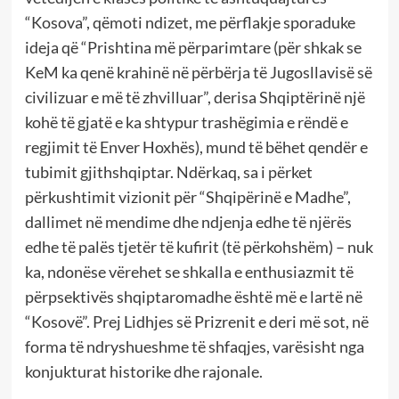
“Kosova”, qëmoti ndizet, me përflakje sporaduke
ideja që “Prishtina më përparimtare (për shkak se
KeM ka qenë krahinë në përbërja të Jugosllavisë së
civilizuar e më të zhvilluar”, derisa Shqiptërinë një
kohë të gjatë e ka shtypur trashëgimia e rëndë e
regjimit të Enver Hoxhës), mund të bëhet qendër e
tubimit gjithshqiptar. Ndërkaq, sa i përket
përkushtimit vizionit për “Shqipërinë e Madhe”,
dallimet në mendime dhe ndjenja edhe të njërës
edhe të palës tjetër të kufirit (të përkohshëm) – nuk
ka, ndonëse vërehet se shkalla e enthusiazmit të
përpsektivës shqiptaromadhe është më e lartë në
“Kosovë”. Prej Lidhjes së Prizrenit e deri më sot, në
forma të ndryshueshme të shfaqjes, varësisht nga
konjukturat historike dhe rajonale.