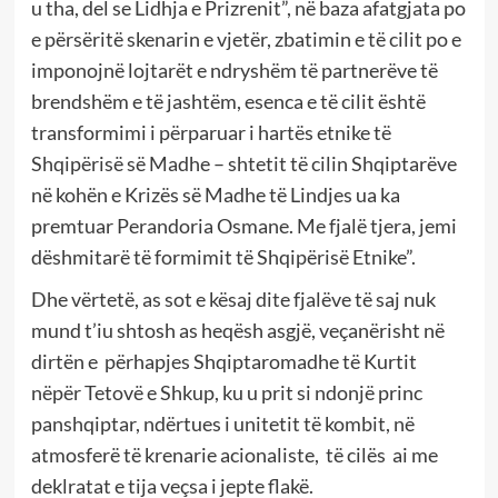
u tha, del se Lidhja e Prizrenit”, në baza afatgjata po
e përsëritë skenarin e vjetër, zbatimin e të cilit po e
imponojnë lojtarët e ndryshëm të partnerëve të
brendshëm e të jashtëm, esenca e të cilit është
transformimi i përparuar i hartës etnike të
Shqipërisë së Madhe – shtetit të cilin Shqiptarëve
në kohën e Krizës së Madhe të Lindjes ua ka
premtuar Perandoria Osmane. Me fjalë tjera, jemi
dëshmitarë të formimit të Shqipërisë Etnike”.
Dhe vërtetë, as sot e kësaj dite fjalëve të saj nuk
mund t’iu shtosh as heqësh asgjë, veçanërisht në
dirtën e përhapjes Shqiptaromadhe të Kurtit
nëpër Tetovë e Shkup, ku u prit si ndonjë princ
panshqiptar, ndërtues i unitetit të kombit, në
atmosferë të krenarie acionaliste, të cilës ai me
deklratat e tija veçsa i jepte flakë.