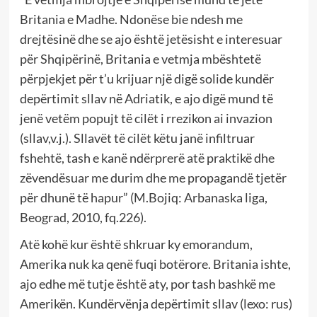
Britania e Madhe. Ndonëse bie ndesh me
drejtësinë dhe se ajo është jetësisht e interesuar
për Shqipërinë, Britania e vetmja mbështetë
përpjekjet për t’u krijuar një digë solide kundër
depërtimit sllav në Adriatik, e ajo digë mund të
jenë vetëm popujt të cilët i rrezikon ai invazion
(sllav,v.j.). Sllavët të cilët këtu janë infiltruar
fshehtë, tash e kanë ndërprerë atë praktikë dhe
zëvendësuar me durim dhe me propagandë tjetër
për dhunë të hapur” (M.Bojiq: Arbanaska liga,
Beograd, 2010, fq.226).
Atë kohë kur është shkruar ky emorandum,
Amerika nuk ka qenë fuqi botërore. Britania ishte,
ajo edhe më tutje është aty, por tash bashkë me
Amerikën. Kundërvënja depërtimit sllav (lexo: rus)