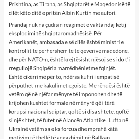
Prishtina, as Tirana, as Shqiptarët e Maqedonisë të
cilët këto ditë e pritën Albin Kurtin me eufori.
Prandaj nuk na çudisin reagimet e vakta ndaj këtij
eksplodimi të shqiptaromadhësisë. Për
Amerikanët, ambasada e së cilës është ministri e
kontrollit të përhershëm të të qeverive maqedone,
dhe për NATO-n, është krejtësisht njësoj se si do t’i
rregullojë Shqipëria marrëdhënietme fqinjët.
Është cikërrimë për to, ndërsa kufiri i empatisë
përputhet me kakulimet egoiste. Me rëndësi është
vetëm që në njëfar mënyre të imponohen dhe të
krijohen kushtet formale në mënyrë që i tërë
korupsi nacional sqiptar, qoftë si disa shtete, qoftë
si një shtet, të futet në Alancën Atlantike. Lufta në
Ukrainë vetëm sa e ka forcua dhe mprehë këtë
motivim të thellë të angazhimit në Ballkan.