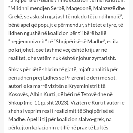
“Mlidhni mendjen Serbë, Maqedonë, Malazezë dhe
Grekë, se askush nga jashtë nuk do të ju ndihmojë”,
bënë apel që popujt e përmendur, shtetet e tyre, të
lidhen ngushë në koalicion për t’i bërë ballë
“hegjemonizmit” të “Shqipërisë së Madhe”, e cila
po krijohet, ose tashmë veç është krijuar në
realitet, dhe vetëm nuk është njohur zyrtarisht.
Shkas për këtë shkrim të gjatë, mjaft analitik për
periudhën prej Lidhes së Prizrenit e deri më sot,
autori e ka marrë vizitën e Kryeministrit të
Kosovës, Albin Kurti, që bëri në Tetovë dhe në
Shkup (më 11 gusht 2023). Vizitën e Kurtit autori e
sheh si veprim real i realizimit të Shqipërisë së
Madhe. Apeli i tij për koalicion slalvo-grek, na
përkujton kolacionin e tillë në prag të Luftës