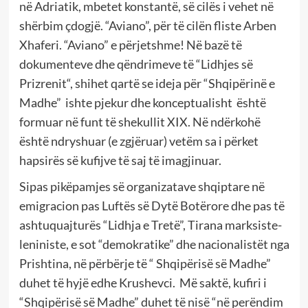
në Adriatik, mbetet konstantë, së cilës i vehet në
shërbim çdogjë. “Aviano”, për të cilën fliste Arben
Xhaferi. “Aviano” e përjetshme! Në bazë të
dokumenteve dhe qëndrimeve të “Lidhjes së
Prizrenit“, shihet qartë se ideja për “Shqipërinë e
Madhe” ishte pjekur dhe konceptualisht është
formuar në funt të shekullit XIX. Në ndërkohë
është ndryshuar (e zgjëruar) vetëm sa i përket
hapsirës së kufijve të saj të imagjinuar.
Sipas pikëpamjes së organizatave shqiptare në
emigracion pas Luftës së Dytë Botërore dhe pas të
ashtuquajturës “Lidhja e Tretë”, Tirana marksiste-
leniniste, e sot “demokratike” dhe nacionalistët nga
Prishtina, në përbërje të “ Shqipërisë së Madhe”
duhet të hyjë edhe Krushevci. Më saktë, kufiri i
“Shqipërisë së Madhe” duhet të nisë “në perëndim