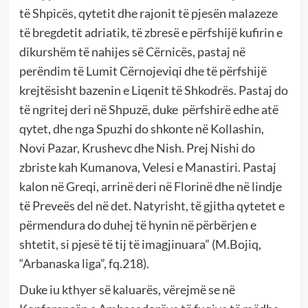
të Shpicës, qytetit dhe rajonit të pjesën malazeze
të bregdetit adriatik, të zbresë e përfshijë kufirin e
dikurshëm të nahijes së Cërnicës, pastaj në
perëndim të Lumit Cërnojeviqi dhe të përfshijë
krejtësisht bazenin e Liqenit të Shkodrës. Pastaj do
të ngritej deri në Shpuzë, duke përfshirë edhe atë
qytet, dhe nga Spuzhi do shkonte në Kollashin,
Novi Pazar, Krushevc dhe Nish. Prej Nishi do
zbriste kah Kumanova, Velesi e Manastiri. Pastaj
kalon në Greqi, arrinë deri në Florinë dhe në lindje
të Preveës del në det. Natyrisht, të gjitha qytetet e
përmendura do duhej të hynin në përbërjen e
shtetit, si pjesë të tij të imagjinuara” (M.Bojiq,
“Arbanaska liga”, fq.218).
Duke iu kthyer së kaluarës, vërejmë se në