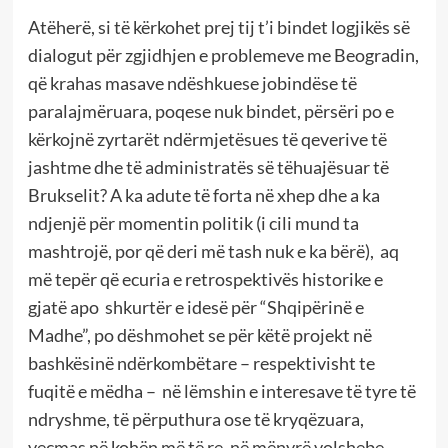
Atëherë, si të kërkohet prej tij t’i bindet logjikës së
dialogut për zgjidhjen e problemeve me Beogradin,
që krahas masave ndëshkuese jobindëse të
paralajmëruara, poqese nuk bindet, përsëri po e
kërkojnë zyrtarët ndërmjetësues të qeverive të
jashtme dhe të administratës së tëhuajësuar të
Brukselit? A ka adute të forta në xhep dhe a ka
ndjenjë për momentin politik (i cili mund ta
mashtrojë, por që deri më tash nuk e ka bërë), aq
më tepër që ecuria e retrospektivës historike e
gjatë apo shkurtër e idesë për “Shqipërinë e
Madhe”, po dëshmohet se për këtë projekt në
bashkësinë ndërkombëtare – respektivisht te
fuqitë e mëdha – në lëmshin e interesave të tyre të
ndryshme, të përputhura ose të kryqëzuara,
veçmas në kohën më të re, në mënyrë volshebe