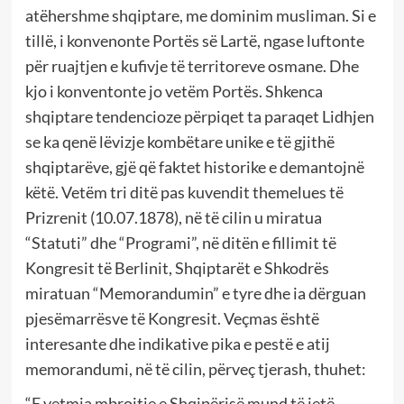
atëhershme shqiptare, me dominim musliman. Si e
tillë, i konvenonte Portës së Lartë, ngase luftonte
për ruajtjen e kufivje të territoreve osmane. Dhe
kjo i konventonte jo vetëm Portës. Shkenca
shqiptare tendencioze përpiqet ta paraqet Lidhjen
se ka qenë lëvizje kombëtare unike e të gjithë
shqiptarëve, gjë që faktet historike e demantojnë
këtë. Vetëm tri ditë pas kuvendit themelues të
Prizrenit (10.07.1878), në të cilin u miratua
“Statuti” dhe “Programi”, në ditën e fillimit të
Kongresit të Berlinit, Shqiptarët e Shkodrës
miratuan “Memorandumin” e tyre dhe ia dërguan
pjesëmarrësve të Kongresit. Veçmas është
interesante dhe indikative pika e pestë e atij
memorandumi, në të cilin, përveç tjerash, thuhet:
“E vetmja mbrojtje e Shqipërisë mund të jetë