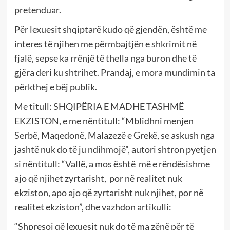
pretenduar.
Për lexuesit shqiptarë kudo që gjendën, është me
interes të njihen me përmbajtjën e shkrimit në
fjalë, sepse ka rrënjë të thella nga buron dhe të
gjëra deri ku shtrihet. Prandaj, e mora mundimin ta
përkthej e bëj publik.
Me titull: SHQIPËRIA E MADHE TASHMË
EKZISTON, e me nëntitull: “Mblidhni menjen
Serbë, Maqedonë, Malazezë e Grekë, se askush nga
jashtë nuk do të ju ndihmojë”, autori shtron pyetjen
si nëntitull: “Vallë, a mos është më e rëndësishme
ajo që njihet zyrtarisht, por në realitet nuk
ekziston, apo ajo që zyrtarisht nuk njihet, por në
realitet ekziston”, dhe vazhdon artikulli:
“Shpresoj që lexuesit nuk do të ma zënë për të