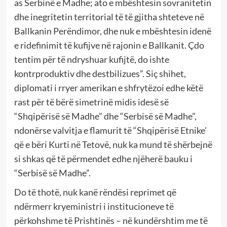
as Serbinë e Madhe; ato e mbështesin sovranitetin
dhe inegritetin territorial të të gjitha shteteve në
Ballkanin Perëndimor, dhe nuk e mbështesin idenë
e ridefinimit të kufijve në rajonin e Ballkanit. Çdo
tentim për të ndryshuar kufijtë, do ishte
kontrproduktiv dhe destbilizues”. Siç shihet,
diplomati i rryer amerikan e shfrytëzoi edhe këtë
rast për të bërë simetrinë midis idesë së
“Shqipërisë së Madhe” dhe “Serbisë së Madhe”,
ndonërse valvitja e flamurit të “Shqipërisë Etnike’
që e bëri Kurti në Tetovë, nuk ka mund të shërbejnë
si shkas që të përmendet edhe njëherë bauku i
“Serbisë së Madhe”.
Do të thotë, nuk kanë rëndësi reprimet që
ndërmerr kryeministri i institucioneve të
përkohshme të Prishtinës – në kundërshtim me të