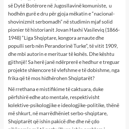
së Dytë Botërore në Jugosllavinë komuniste, u
hodhën gurë e dru për gjoja mëkatin e “nacional-
shovinizmit serbomadh” në studimin mjaf solid
pionier të historianit Jovan Haxhi Vasileviq (1866-
1948) “Liga Shqiptare, kongora arnaute dhe
populli serb nën Perandorinë Turke”, të vitit 1909,
dhe mbi autorin e merituar të kohës. Dhe kështu
gjithnjë! Sa herë janë ndërprerë e hedhur e treguar
projekte shkencore të vlefshme e të dobishme, nga
frika që të mos hidhërohen Shqiptarët?
Në rrethana e mistifikime të caktuara, duke
përfshirë edhe ato mentale, respektivisht
kolektive-psikologjike e ideologjike-politike, thënë
më shkurt, në marrëdhëniet serbo-shqiptare,
Shqiptarët që ishin pakicë dhe dhe në çdo