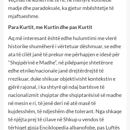
madje dhe paradoksale, ka gjetur mbështetje të
mjaftueshme.
Para Kurtit, me Kurtin dhe pas Kurtit
Aq më interesant është edhe hulumtimi me vlerë
historike shumëherë i vërtetuar dëshmuar, se edhe
ata të cilët janë të prekur me përhapjen e idesë për
“Shqipërinë e Madhe”, në pikëpamje shtetërore
edhe etnike/nacionale janë drejtërdrejtë të
rrezikuar, duke shikuar objektivisht kontekstin e
gjërë rajonal, i ka shtyrë që ndaj bartësve të
nacionalizmit shqiptar dhe shqiptarësisë së madhe
në mesin e ri, të jenë deri në atë masë të
kujdesshëm, të ndjeshëm dhe tolerant. Nga shkaqe
të njëjta prej të cilave në Shkup u vendos të
tërhiqet gjoja Enciklopedia albanofobe, pas Luftës