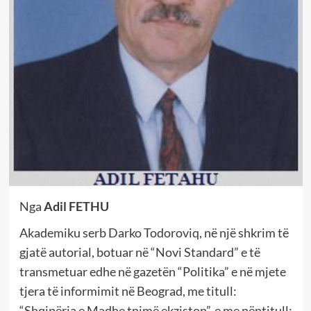
Nga
Adil FETHU
Akademiku serb Darko Todoroviq, në një shkrim të
gjatë autorial, botuar në “Novi Standard” e të
transmetuar edhe në gazetën “Politika” e në mjete
tjera të informimit në Beograd, me titull:
“Shqipëria e Madhe tnimë ekziston”, e me nëntitull: