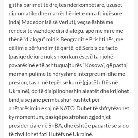
gjitha parimet të drejtës ndërkombëtare, uzuset
diplomatike dhe marrëdhëniet e mira fqinjësore
(ndaj Maqedonisë së Veriut), veçse është me
rëndësi të vazhdojë disi dialogu, apo më mirë me
thënë “dialogu” midis Beogradit e Prishtinës, me
qëllim e përfundim të qartë, që Serbia de facto
(pasiqë de iure nuk shkon kurrësesi) ta njohë
pavarësinë e të ashtuquajturës “Kosova”, që pastaj
me manipulime të ndryshme interpretimi dhe me
presion, tash më tepër se kurrë (gjatë luftës në
Ukrainë), do të disiplinoheshin aleatët dhe krijohet
bindja se janë përmbushur kushtet për
anëtarësimin e saj në NATO. Duhet të shfrytëzohet
ky momentum, pasiqë po afrohen zgjedhjet
presidenciale në ShBA, dhe është e paqartë se si do
të zhvillohet fati i lutëfs në Ukrainë.