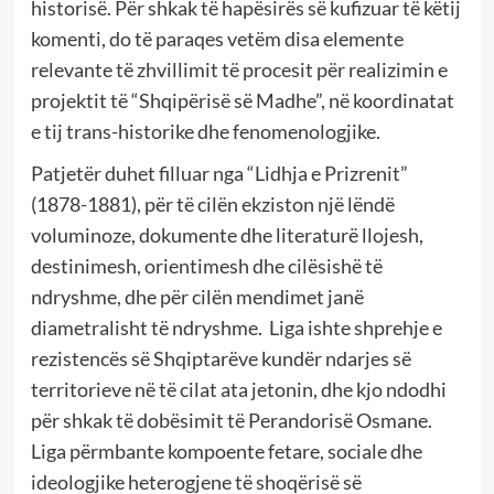
historisë. Për shkak të hapësirës së kufizuar të këtij
komenti, do të paraqes vetëm disa elemente
relevante të zhvillimit të procesit për realizimin e
projektit të “Shqipërisë së Madhe”, në koordinatat
e tij trans-historike dhe fenomenologjike.
Patjetër duhet filluar nga “Lidhja e Prizrenit”
(1878-1881), për të cilën ekziston një lëndë
voluminoze, dokumente dhe literaturë llojesh,
destinimesh, orientimesh dhe cilësishë të
ndryshme, dhe për cilën mendimet janë
diametralisht të ndryshme. Liga ishte shprehje e
rezistencës së Shqiptarëve kundër ndarjes së
territorieve në të cilat ata jetonin, dhe kjo ndodhi
për shkak të dobësimit të Perandorisë Osmane.
Liga përmbante kompoente fetare, sociale dhe
ideologjike heterogjene të shoqërisë së