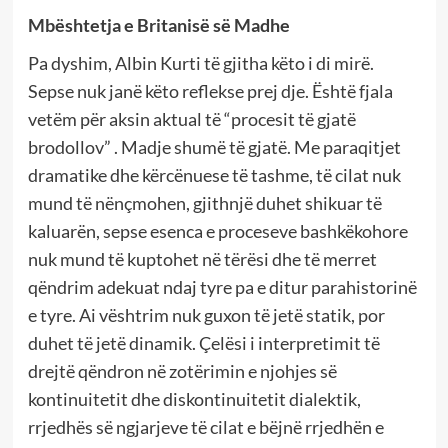
Mbështetja e Britanisë së Madhe
Pa dyshim, Albin Kurti të gjitha këto i di mirë.
Sepse nuk janë këto reflekse prej dje. Është fjala
vetëm për aksin aktual të “procesit të gjatë
brodollov” . Madje shumë të gjatë. Me paraqitjet
dramatike dhe kërcënuese të tashme, të cilat nuk
mund të nënçmohen, gjithnjë duhet shikuar të
kaluarën, sepse esenca e proceseve bashkëkohore
nuk mund të kuptohet në tërësi dhe të merret
qëndrim adekuat ndaj tyre pa e ditur parahistorinë
e tyre. Ai vështrim nuk guxon të jetë statik, por
duhet të jetë dinamik. Çelësi i interpretimit të
drejtë qëndron në zotërimin e njohjes së
kontinuitetit dhe diskontinuitetit dialektik,
rrjedhës së ngjarjeve të cilat e bëjnë rrjedhën e