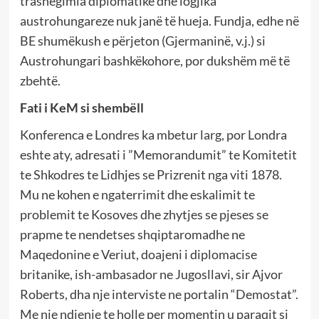
trashëgimia diplomatike dhe logjika
austrohungareze nuk janë të hueja. Fundja, edhe në
BE shumëkush e përjeton (Gjermaninë, v.j.) si
Austrohungari bashkëkohore, por dukshëm më të
zbehtë.
Fati i KeM si shembëll
Konferenca e Londres ka mbetur larg, por Londra
eshte aty, adresati i ”Memorandumit” te Komitetit
te Shkodres te Lidhjes se Prizrenit nga viti 1878.
Mu ne kohen e ngaterrimit dhe eskalimit te
problemit te Kosoves dhe zhytjes se pjeses se
prapme te nendetses shqiptaromadhe ne
Maqedonine e Veriut, doajeni i diplomacise
britanike, ish-ambasador ne Jugosllavi, sir Ajvor
Roberts, dha nje interviste ne portalin “Demostat”.
Me nje ndjenje te holle per momentin u paraqit si