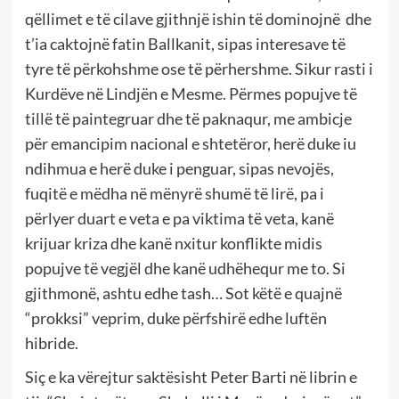
qëllimet e të cilave gjithnjë ishin të dominojnë dhe
t’ia caktojnë fatin Ballkanit, sipas interesave të
tyre të përkohshme ose të përhershme. Sikur rasti i
Kurdëve në Lindjën e Mesme. Përmes popujve të
tillë të paintegruar dhe të paknaqur, me ambicje
për emancipim nacional e shtetëror, herë duke iu
ndihmua e herë duke i penguar, sipas nevojës,
fuqitë e mëdha në mënyrë shumë të lirë, pa i
përlyer duart e veta e pa viktima të veta, kanë
krijuar kriza dhe kanë nxitur konflikte midis
popujve të vegjël dhe kanë udhëhequr me to. Si
gjithmonë, ashtu edhe tash… Sot këtë e quajnë
“prokksi” veprim, duke përfshirë edhe luftën
hibride.
Siç e ka vërejtur saktësisht Peter Barti në librin e