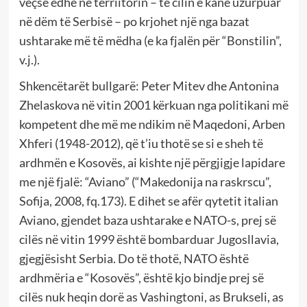
veçse edhe në terriitorin – të cilin e kanë uzurpuar
në dëm të Serbisë – po krjohet një nga bazat
ushtarake më të mëdha (e ka fjalën për “Bonstilin”,
v.j.).
Shkencëtarët bullgarë: Peter Mitev dhe Antonina
Zhelaskova në vitin 2001 kërkuan nga politikani më
kompetent dhe më me ndikim në Maqedoni, Arben
Xhferi (1948-2012), që t’iu thotë se si e sheh të
ardhmën e Kosovës, ai kishte një përgjigje lapidare
me një fjalë: “Aviano” (“Makedonija na raskrscu”,
Sofija, 2008, fq.173). E dihet se afër qytetit italian
Aviano, gjendet baza ushtarake e NATO-s, prej së
cilës në vitin 1999 është bombarduar Jugosllavia,
gjegjësisht Serbia. Do të thotë, NATO është
ardhmëria e “Kosovës”, është kjo bindje prej së
cilës nuk heqin dorë as Vashingtoni, as Brukseli, as