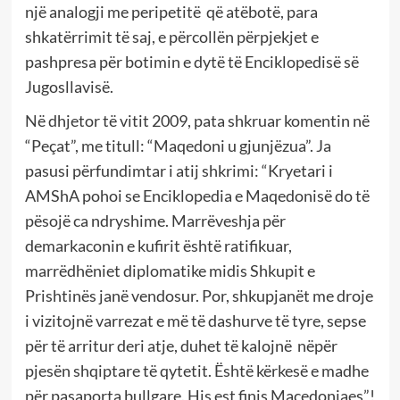
një analogji me peripetitë që atëbotë, para
shkatërrimit të saj, e përcollën përpjekjet e
pashpresa për botimin e dytë të Enciklopedisë së
Jugosllavisë.
Në dhjetor të vitit 2009, pata shkruar komentin në
“Peçat”, me titull: “Maqedoni u gjunjëzua”. Ja
pasusi përfundimtar i atij shkrimi: “Kryetari i
AMShA pohoi se Enciklopedia e Maqedonisë do të
pësojë ca ndryshime. Marrëveshja për
demarkaconin e kufirit është ratifikuar,
marrëdhëniet diplomatike midis Shkupit e
Prishtinës janë vendosur. Por, shkupjanët me droje
i vizitojnë varrezat e më të dashurve të tyre, sepse
për të arritur deri atje, duhet të kalojnë nëpër
pjesën shqiptare të qytetit. Është kërkesë e madhe
për pasaporta bullgare. His est finis Macedoniaes”!