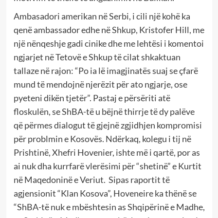
Ambasadori amerikan në Serbi, i cili një kohë ka
qenë ambassador edhe në Shkup, Kristofer Hill, me
një nënqeshje gadi cinike dhe me lehtësi i komentoi
ngjarjet në Tetovë e Shkup të cilat shkaktuan
tallaze në rajon: “Po ia lë imagjinatës suaj se çfarë
mund të mendojnë njerëzit për ato ngjarje, ose
pyeteni dikën tjetër”. Pastaj e përsëriti atë
floskulën, se ShBA-të u bëjnë thirrje të dy palëve
që përmes dialogut të gjejnë zgjidhjen kompromisi
për problmin e Kosovës. Ndërkaq, kolegu i tij në
Prishtinë, Xhefri Hovenier, ishte më i qartë, por as
ai nuk dha kurrfarë vlerësimi për “shetinë” e Kurtit
në Maqedoninë e Veriut. Sipas raportit të
agjensionit “Klan Kosova”, Hoveneire ka thënë se
“ShBA-të nuk e mbështesin as Shqipërinë e Madhe,