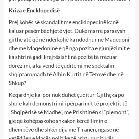
Kriza e Encklopedisë
Prej kohës së skandalit me enciklopedinë kanë
kaluar pesëmbëdhjetë vjet. Duke marrë parasysh
gjithë atë që në ndërkohë ka ndodhur në Maqedoni
dhe me Maqedoninë e që nga pozita e gjunjëzimit e
ka shtrirë gadi krejtësisht në pozitë të rrëzuar
dorëzimi, a ka vend të çuditemi me spektalin
shqiptaromadh të Albin Kurtit në Tetovë dhe në
Shkup?
Keqardhje ka, por nuk duhet çuditur. Gjithçka po
shpie kah demonstrimi i përparimit të projektit të
“Shqipërisë së Madhe”, me Prishtinën si “piemont”,
gjë që kohëpaskohe shkakon kërcëllimin e
dhëmbëve dhe shkëndija me Tiranën, ngase në
vetëdijen e klasës politike të ashtuquajturës