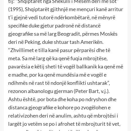
tij: “Shqiptarët nga Shekulli i Mesëm deri më sot”
(1995), Shqiptarët gjithnjë me mençuri kanë arritur
t’i gjejnë vedi tutorë ndërkombëtarë, në mënyrë
specifike duke gjetur padronë në distancë
gjeografike sa më larg Beogradit, përmes Moskës
deri në Peking, duke shtuar tash Amerikën.
“Zhvillimet e tilla kanë pasur përparësi dhe të
meta. Sa më larg që ka qenë fuqia mbrojtëse,
pavarësia e këtij sheti të vogël ballkanik ka qenë më
e madhe, por ka qenë mundësia më e vogël e
ndihmës në rast të ndonjë konflikti ushtarak”,
rezonon albanologu gjerman (Peter Bart, v.j.).
Ashtu është, por bota dhe koha po ndryshon dhe
distanca gjeografike e kohore po zvogëlohen e
relativizohen deri në anulim, ashtu që mbrojtësi i
largët jo vetëm se po i afrohet të mbrojturit të vet,