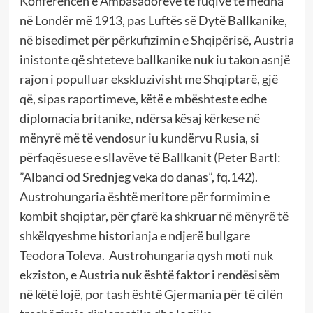
Konferencën e Ambasadorëve të fuqive të mëdha
në Londër më 1913, pas Luftës së Dytë Ballkanike,
në bisedimet për përkufizimin e Shqipërisë, Austria
inistonte që shteteve ballkanike nuk iu takon asnjë
rajon i populluar ekskluzivisht me Shqiptarë, gjë
që, sipas raportimeve, këtë e mbështeste edhe
diplomacia britanike, ndërsa kësaj kërkese në
mënyrë më të vendosur iu kundërvu Rusia, si
përfaqësuese e sllavëve të Ballkanit (Peter Bartl:
”Albanci od Srednjeg veka do danas”, fq.142).
Austrohungaria është meritore për formimin e
kombit shqiptar, për çfarë ka shkruar në mënyrë të
shkëlqyeshme historianja e ndjerë bullgare
Teodora Toleva. Austrohungaria qysh moti nuk
ekziston, e Austria nuk është faktor i rendësisëm
në këtë lojë, por tash është Gjermania për të cilën