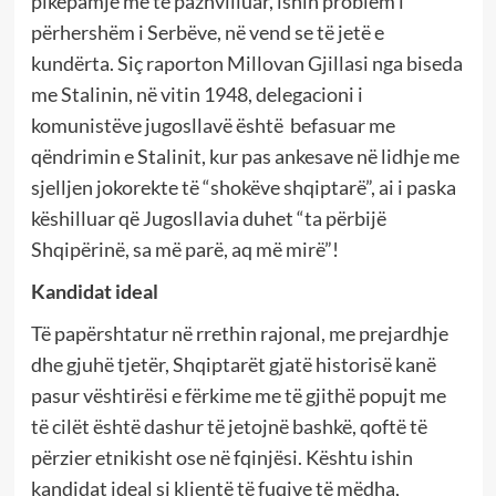
pikëpamje më të pazhvilluar, ishin problem i
përhershëm i Serbëve, në vend se të jetë e
kundërta. Siç raporton Millovan Gjillasi nga biseda
me Stalinin, në vitin 1948, delegacioni i
komunistëve jugosllavë është befasuar me
qëndrimin e Stalinit, kur pas ankesave në lidhje me
sjelljen jokorekte të “shokëve shqiptarë”, ai i paska
këshilluar që Jugosllavia duhet “ta përbijë
Shqipërinë, sa më parë, aq më mirë”!
Kandidat ideal
Të papërshtatur në rrethin rajonal, me prejardhje
dhe gjuhë tjetër, Shqiptarët gjatë historisë kanë
pasur vështirësi e fërkime me të gjithë popujt me
të cilët është dashur të jetojnë bashkë, qoftë të
përzier etnikisht ose në fqinjësi. Kështu ishin
kandidat ideal si klientë të fuqive të mëdha,