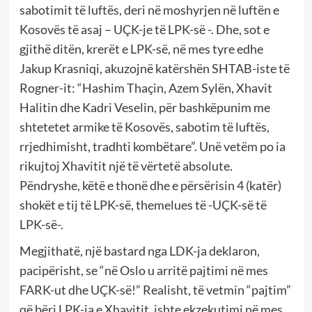
sabotimit të luftës, deri në moshyrjen në luftën e
Kosovës të asaj – UÇK-je të LPK-së -. Dhe, sot e
gjithë ditën, krerët e LPK-së, në mes tyre edhe
Jakup Krasniqi, akuzojnë katërshën SHTAB-iste të
Rogner-it: “Hashim Thaçin, Azem Sylën, Xhavit
Halitin dhe Kadri Veselin, për bashkëpunim me
shtetetet armike të Kosovës, sabotim të luftës,
rrjedhimisht, tradhti kombëtare”. Unë vetëm po ia
rikujtoj Xhavitit një të vërtetë absolute.
Pëndryshe, këtë e thonë dhe e përsërisin 4 (katër)
shokët e tij të LPK-së, themelues të -UÇK-së të
LPK-së-.
Megjithatë, një bastard nga LDK-ja deklaron,
pacipërisht, se “në Oslo u arritë pajtimi në mes
FARK-ut dhe UÇK-së!” Realisht, të vetmin “pajtim”
që bëri LPK-ja e Xhavitit, ishte ekzekutimi në mes