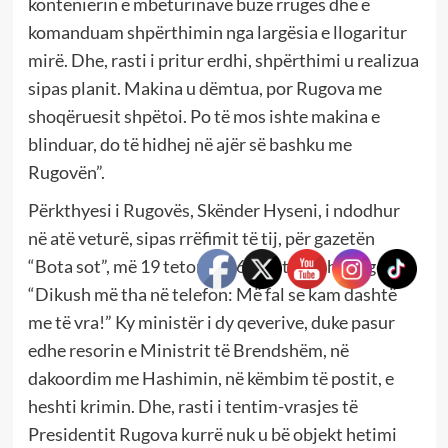
kontenierin e mbeturinave buzë rrugës dhe e
komanduam shpërthimin nga largësia e llogaritur
mirë. Dhe, rasti i pritur erdhi, shpërthimi u realizua
sipas planit. Makina u dëmtua, por Rugova me
shoqëruesit shpëtoi. Po të mos ishte makina e
blinduar, do të hidhej në ajër së bashku me
Rugovën”.
Përkthyesi i Rugovës, Skënder Hyseni, i ndodhur
në atë veturë, sipas rrëfimit të tij, për gazetën
“Bota sot”, më 19 tetor 2006, veç tjerash, tregon:
“Dikush më tha në telefon: Më fal se kam dashtë
me të vra!” Ky ministër i dy qeverive, duke pasur
edhe resorin e Ministrit të Brendshëm, në
dakoordim me Hashimin, në këmbim të postit, e
heshti krimin. Dhe, rasti i tentim-vrasjes të
Presidentit Rugova kurrë nuk u bë objekt hetimi