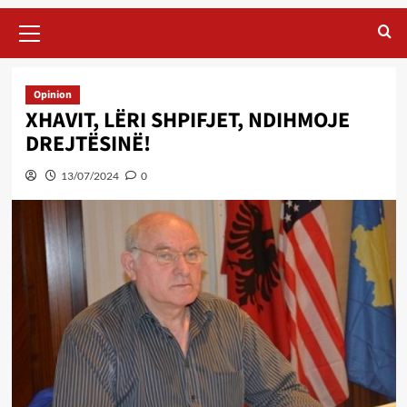
Primary
Menu
Opinion
XHAVIT, LËRI SHPIFJET, NDIHMOJE
DREJTËSINË!
13/07/2024
0