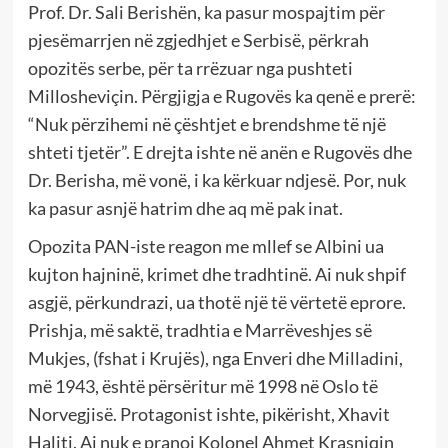
Prof. Dr. Sali Berishën, ka pasur mospajtim për
pjesëmarrjen në zgjedhjet e Serbisë, përkrah
opozitës serbe, për ta rrëzuar nga pushteti
Millosheviçin. Përgjigja e Rugovës ka qenë e prerë:
“Nuk përzihemi në çështjet e brendshme të një
shteti tjetër”. E drejta ishte në anën e Rugovës dhe
Dr. Berisha, më vonë, i ka kërkuar ndjesë. Por, nuk
ka pasur asnjë hatrim dhe aq më pak inat.
Opozita PAN-iste reagon me mllef se Albini ua
kujton hajninë, krimet dhe tradhtinë. Ai nuk shpif
asgjë, përkundrazi, ua thotë një të vërtetë eprore.
Prishja, më saktë, tradhtia e Marrëveshjes së
Mukjes, (fshat i Krujës), nga Enveri dhe Milladini,
më 1943, është përsëritur më 1998 në Oslo të
Norvegjisë. Protagonist ishte, pikërisht, Xhavit
Haliti. Ai nuk e pranoi Kolonel Ahmet Krasniqin