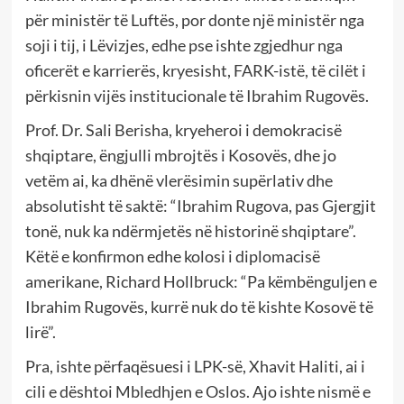
për ministër të Luftës, por donte një ministër nga
soji i tij, i Lëvizjes, edhe pse ishte zgjedhur nga
oficerët e karrierës, kryesisht, FARK-istë, të cilët i
përkisnin vijës institucionale të Ibrahim Rugovës.
Prof. Dr. Sali Berisha, kryeheroi i demokracisë
shqiptare, ëngjulli mbrojtës i Kosovës, dhe jo
vetëm ai, ka dhënë vlerësimin supërlativ dhe
absolutisht të saktë: “Ibrahim Rugova, pas Gjergjit
tonë, nuk ka ndërmjetës në historinë shqiptare”.
Këtë e konfirmon edhe kolosi i diplomacisë
amerikane, Richard Hollbruck: “Pa këmbënguljen e
Ibrahim Rugovës, kurrë nuk do të kishte Kosovë të
lirë”.
Pra, ishte përfaqësuesi i LPK-së, Xhavit Haliti, ai i
cili e dështoi Mbledhjen e Oslos. Ajo ishte nismë e