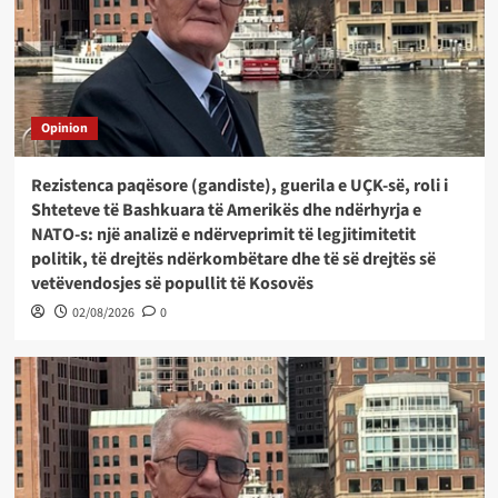
Opinion
Rezistenca paqësore (gandiste), guerila e UÇK-së, roli i
Shteteve të Bashkuara të Amerikës dhe ndërhyrja e
NATO-s: një analizë e ndërveprimit të legjitimitetit
politik, të drejtës ndërkombëtare dhe të së drejtës së
vetëvendosjes së popullit të Kosovës
02/08/2026
0