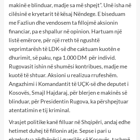
makinë e blinduar, madje sa më shpejt”. Unë isha në
cilësinë e kryetarit të kësaj Nëndege. E biseduam
me Fazliun dhe vendosem ta fillojmë aksionin
financiar, pa e shpallur në opinion. Hartuam një
listë emërore, për një rreth të ngushtë
veprimtarësh të LDK-së dhe caktuam kuotën e
dhurimit, së paku, nga 1.000 DM për individ.
Rugovasit ishin në shumësi kontribues, madje me
kuotë të shtuar. Aksioni u realizua rrufeshëm.
Angazhimi i Komandantit të UÇK-së dhe deputet i
Kosovës, Smajl Hajdaraj, për blerjen e makinës së
blinduar, për Presidentin Rugova, ka përshpejtuar
atentatimin e tij kriminal.
Vrasjet politike kanë filluar në Shqipëri, andaj edhe
hetimet duhej të fillonin atje. Sepse i pari u
ekzekutua zëdhënësi i guerilës së Kosovës, tashmë,