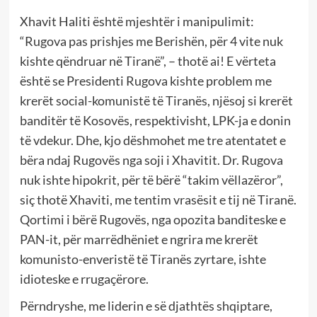
Xhavit Haliti është mjeshtër i manipulimit:
“Rugova pas prishjes me Berishën, për 4 vite nuk
kishte qëndruar në Tiranë”, – thotë ai! E vërteta
është se Presidenti Rugova kishte problem me
krerët social-komunistë të Tiranës, njësoj si krerët
banditër të Kosovës, respektivisht, LPK-ja e donin
të vdekur. Dhe, kjo dëshmohet me tre atentatet e
bëra ndaj Rugovës nga soji i Xhavitit. Dr. Rugova
nuk ishte hipokrit, për të bërë “takim vëllazëror”,
siç thotë Xhaviti, me tentim vrasësit e tij në Tiranë.
Qortimi i bërë Rugovës, nga opozita banditeske e
PAN-it, për marrëdhëniet e ngrira me krerët
komunisto-enveristë të Tiranës zyrtare, ishte
idioteske e rrugaçërore.
Përndryshe, me liderin e së djathtës shqiptare,