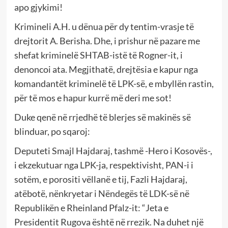
apo gjykimi!
Krimineli A.H. u dënua për dy tentim-vrasje të
drejtorit A. Berisha. Dhe, i prishur në pazare me
shefat kriminelë SHTAB-istë të Rogner-it, i
denoncoi ata. Megjithatë, drejtësia e kapur nga
komandantët kriminelë të LPK-së, e mbyllën rastin,
për të mos e hapur kurrë më deri me sot!
Duke qenë në rrjedhë të blerjes së makinës së
blinduar, po sqaroj:
Deputeti Smajl Hajdaraj, tashmë -Hero i Kosovës-,
i ekzekutuar nga LPK-ja, respektivisht, PAN-i i
sotëm, e porositi vëllanë e tij, Fazli Hajdaraj,
atëbotë, nënkryetar i Nëndegës të LDK-së në
Republikën e Rheinland Pfalz-it: “Jeta e
Presidentit Rugova është në rrezik. Na duhet një