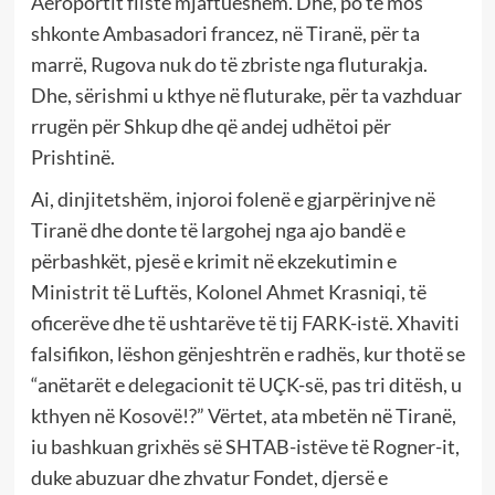
Aeroportit fliste mjaftueshëm. Dhe, po të mos
shkonte Ambasadori francez, në Tiranë, për ta
marrë, Rugova nuk do të zbriste nga fluturakja.
Dhe, sërishmi u kthye në fluturake, për ta vazhduar
rrugën për Shkup dhe që andej udhëtoi për
Prishtinë.
Ai, dinjitetshëm, injoroi folenë e gjarpërinjve në
Tiranë dhe donte të largohej nga ajo bandë e
përbashkët, pjesë e krimit në ekzekutimin e
Ministrit të Luftës, Kolonel Ahmet Krasniqi, të
oficerëve dhe të ushtarëve të tij FARK-istë. Xhaviti
falsifikon, lëshon gënjeshtrën e radhës, kur thotë se
“anëtarët e delegacionit të UÇK-së, pas tri ditësh, u
kthyen në Kosovë!?” Vërtet, ata mbetën në Tiranë,
iu bashkuan grixhës së SHTAB-istëve të Rogner-it,
duke abuzuar dhe zhvatur Fondet, djersë e