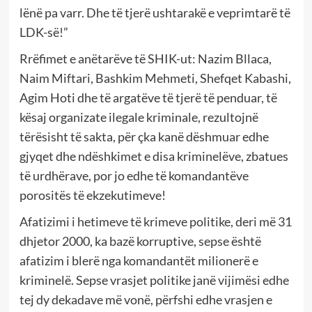
lënë pa varr. Dhe të tjerë ushtarakë e veprimtarë të
LDK-së!”
Rrëfimet e anëtarëve të SHIK-ut: Nazim Bllaca,
Naim Miftari, Bashkim Mehmeti, Shefqet Kabashi,
Agim Hoti dhe të argatëve të tjerë të penduar, të
kësaj organizate ilegale kriminale, rezultojnë
tërësisht të sakta, për çka kanë dëshmuar edhe
gjyqet dhe ndëshkimet e disa kriminelëve, zbatues
të urdhërave, por jo edhe të komandantëve
porositës të ekzekutimeve!
Afatizimi i hetimeve të krimeve politike, deri më 31
dhjetor 2000, ka bazë korruptive, sepse është
afatizim i blerë nga komandantët milionerë e
kriminelë. Sepse vrasjet politike janë vijimësi edhe
tej dy dekadave më vonë, përfshi edhe vrasjen e