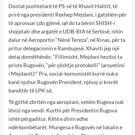
Dostat pushtetarë të PS-së të Xhavit Halitit, të
prirë nga presidenti Rexhep Mejdani, i gatshëm për
të aprovuar çdo gjëmë, që do ta bënin SHISH-i
shqiptatr dhe argatët e UDB-BIA të Serbisë, ishin
dalur në Aeroportin “Nënë Tereza”, në Rinas, për ta
pritur delegacionin e Rambujesë. Xhaviti jep një
detaj domëthënës: “Fillimisht, Mejdani hezitoi ta
priste Rugovën, “për çështje protokolli” (arsyetimi
i Mejdanit)!” Pra, social-komunistët kurrë nuk e
kanë njohur Rugovën President, njësoj si krerët
banditër të LPK-së.
Të gjithë zbritën nga aeroplani, vetëm Rugova nuk
lëvizi nga vendi. Kurthi për Presidentin Rugova
ishte përgaditur. Këtë e dinin edhe
ndërkombëtarët. Mungesa e Rugovës në lokalin e