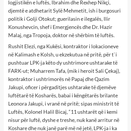
logjistikën e luftës, Ibrahim dhe Rexhep Nikçi,
djemtë e atdhetarit Sylë Mehmetit, ish i burgosuri
politik i Golji Otokut; guerilasin e ilegalës, Ilir
Konushevcin, shef i Emergjencës dhe Dr. Hazir
Malaj, nga Tropoja, doktor në shërbim të luftës.
Rushit Elezi, nga Kukësi, kontraktor i lokacioneve
në Kalimash e Kolsh, u ekzekutua në pritë, për t`i
pushtuar LPK-ja këto dy ushtrimore ushtarake të
FARK-ut; Muharrem Tafa, (mik i heroit Sali Çekaj),
kontraktor i ushtrimorës në Papaj dhe Qazim
Jakupi, oficer i përgaditjes ushtarake të djemëve
luftëtarë të Kosharës, babai i këngëtarës brilante
Leonora Jakupi, i vranë në pritë; sipas ministrit të
Luftës, Kolonel Halil Bicaj, “11 ushtarët që i kemi
nisur për luftë, dyshe e treshe, nuk kanë arritur në
Koshare dhe nuk janë parë më në jetë, LPK-ja i ka