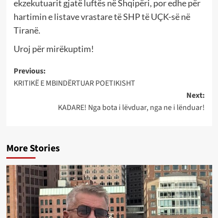
ekzekutuarit gjatë luftës në Shqipëri, por edhe për
hartimin e listave vrastare të SHP të UÇK-së në
Tiranë.
Uroj për mirëkuptim!
Post
Previous:
KRITIKË E MBINDËRTUAR POETIKISHT
navigation
Next:
KADARE! Nga bota i lëvduar, nga ne i lënduar!
More Stories