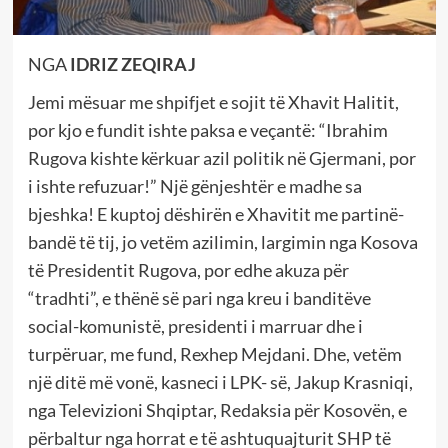
NGA
IDRIZ ZEQIRAJ
Jemi mësuar me shpifjet e sojit të Xhavit Halitit,
por kjo e fundit ishte paksa e veçantë: “Ibrahim
Rugova kishte kërkuar azil politik në Gjermani, por
i ishte refuzuar!” Një gënjeshtër e madhe sa
bjeshka! E kuptoj dëshirën e Xhavitit me partinë-
bandë të tij, jo vetëm azilimin, largimin nga Kosova
të Presidentit Rugova, por edhe akuza për
“tradhti”, e thënë së pari nga kreu i banditëve
social-komunistë, presidenti i marruar dhe i
turpëruar, me fund, Rexhep Mejdani. Dhe, vetëm
një ditë më vonë, kasneci i LPK- së, Jakup Krasniqi,
nga Televizioni Shqiptar, Redaksia për Kosovën, e
përbaltur nga horrat e të ashtuquajturit SHP të