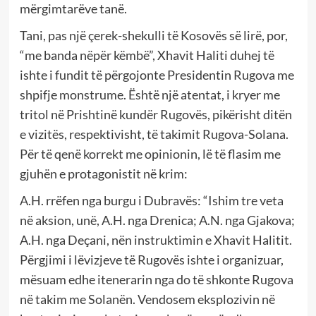
mërgimtarëve tanë.
Tani, pas një çerek-shekulli të Kosovës së lirë, por,
“me banda nëpër këmbë”, Xhavit Haliti duhej të
ishte i fundit të përgojonte Presidentin Rugova me
shpifje monstrume. Është një atentat, i kryer me
tritol në Prishtinë kundër Rugovës, pikërisht ditën
e vizitës, respektivisht, të takimit Rugova-Solana.
Për të qenë korrekt me opinionin, lë të flasim me
gjuhën e protagonistit në krim:
A.H. rrëfen nga burgu i Dubravës: “Ishim tre veta
në aksion, unë, A.H. nga Drenica; A.N. nga Gjakova;
A.H. nga Deçani, nën instruktimin e Xhavit Halitit.
Përgjimi i lëvizjeve të Rugovës ishte i organizuar,
mësuam edhe itenerarin nga do të shkonte Rugova
në takim me Solanën. Vendosem eksplozivin në