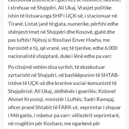
i strehuar në Shqipëri, Ali Ukaj. Vrasjet politike
ishin të listuara nga SHP i UÇK-së, i stacionuar në
Tiranë. Listat janë të gjata, numerike, përfshi edhe
shënjestrimet në Shqipëri dhe Kosovë, gjatë dhe
pas luftës! Njësoj si filosllavi Enver Hoxha, me
byroistët e tij, që vranë, veç të tjerëve, edhe 6.000
nacionalistë shqiptarë, duke i lënë edhe pa varr.
Po citojmë vetëm disa syrësh, të ekzekutuar
zyrtarisht në Shqipëri, në bashkëpunim të SHTAB-
istëve të UÇK-së dhe krerëve social-komunistë të
Shqipërisë: Ali Ukaj, zëdhënës i guerilës; Kolonel
Ahmet Krysniqi, ministër i Luftës; Sadri Ramqaj,
oficer pranë Shtabit të FARK-ut, veprimtar i shquar
i Mërgatës, i mbetur pa varr; vëllezërit veprimtarë,
në rrugëtim për Koshare, me ngarkesë për