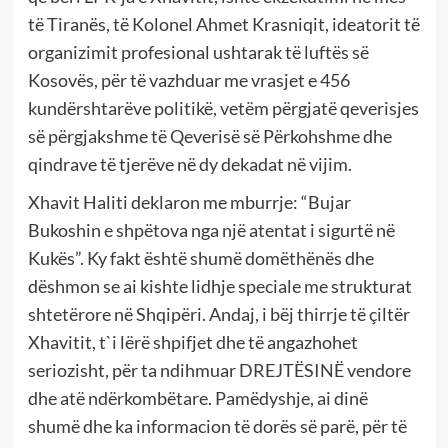
të Tiranës, të Kolonel Ahmet Krasniqit, ideatorit të
organizimit profesional ushtarak të luftës së
Kosovës, për të vazhduar me vrasjet e 456
kundërshtarëve politikë, vetëm përgjatë qeverisjes
së përgjakshme të Qeverisë së Përkohshme dhe
qindrave të tjerëve në dy dekadat në vijim.
Xhavit Haliti deklaron me mburrje: “Bujar
Bukoshin e shpëtova nga një atentat i sigurtë në
Kukës”. Ky fakt është shumë domëthënës dhe
dëshmon se ai kishte lidhje speciale me strukturat
shtetërore në Shqipëri. Andaj, i bëj thirrje të çiltër
Xhavitit, t`i lërë shpifjet dhe të angazhohet
seriozisht, për ta ndihmuar DREJTËSINË vendore
dhe atë ndërkombëtare. Pamëdyshje, ai dinë
shumë dhe ka informacion të dorës së parë, për të