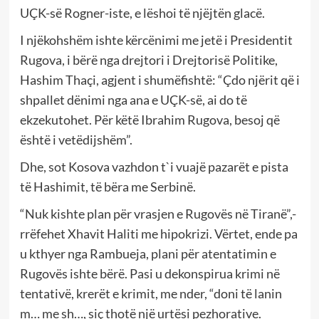
UÇK-së Rogner-iste, e lëshoi të njëjtën glacë.
I njëkohshëm ishte kërcënimi me jetë i Presidentit
Rugova, i bërë nga drejtori i Drejtorisë Politike,
Hashim Thaçi, agjent i shumëfishtë: “Çdo njërit që i
shpallet dënimi nga ana e UÇK-së, ai do të
ekzekutohet. Për këtë Ibrahim Rugova, besoj që
është i vetëdijshëm”.
Dhe, sot Kosova vazhdon t`i vuajë pazarët e pista
të Hashimit, të bëra me Serbinë.
“Nuk kishte plan për vrasjen e Rugovës në Tiranë”,-
rrëfehet Xhavit Haliti me hipokrizi. Vërtet, ende pa
u kthyer nga Rambueja, plani për atentatimin e
Rugovës ishte bërë. Pasi u dekonspirua krimi në
tentativë, krerët e krimit, me nder, “doni të lanin
m… me sh…, siç thotë një urtësi pezhorative.