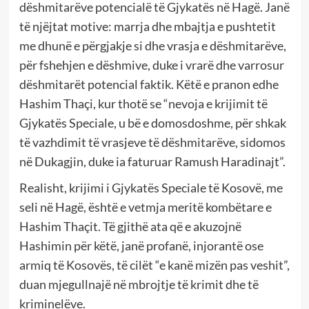
dëshmitarëve potencialë të Gjykatës në Hagë. Janë
të njëjtat motive: marrja dhe mbajtja e pushtetit
me dhunë e përgjakje si dhe vrasja e dëshmitarëve,
për fshehjen e dëshmive, duke i vrarë dhe varrosur
dëshmitarët potencial faktik. Këtë e pranon edhe
Hashim Thaçi, kur thotë se “nevoja e krijimit të
Gjykatës Speciale, u bë e domosdoshme, për shkak
të vazhdimit të vrasjeve të dëshmitarëve, sidomos
në Dukagjin, duke ia faturuar Ramush Haradinajt”.
Realisht, krijimi i Gjykatës Speciale të Kosovë, me
seli në Hagë, është e vetmja meritë kombëtare e
Hashim Thaçit. Të gjithë ata që e akuzojnë
Hashimin për këtë, janë profanë, injorantë ose
armiq të Kosovës, të cilët “e kanë mizën pas veshit”,
duan mjegullnajë në mbrojtje të krimit dhe të
kriminelëve.