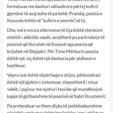
formësuar me dashuri vëllazërore përtej kufirit
gjembor të asaj kohe të pa kohë. Prandaj, poezia e
Kosovës është në “kufirin e zemrës”së tij.
Dhe, më e mira e shkrimeve të tija është vlerësimi
estetik i akëcilës vepër, asnjëherë pa parë ndarje të
poezisë që lëvrohet në Kosovë nga poezia që
krijohet në Shqipëri. Për Timo Mërkurin poezia
është një, siç është një dashuria për atdheun e
bashkuar.
Vepra nuk është shpërfaqje e shijes, përkundrazi
është një gjykim i sistemuar, shpeshherë i nisur
vakët, i pajisur me njohuri teorike që mundësojnë
kapje të gjithanshme të poezisë së Sabit Rrustemit.
Pa pretenduar se them diçka të jashtëzakonshme
për këtë vepër me vështrime kritike, jam i obliguar