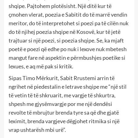
shqipe. Pajtohem plotësisht. Një ditë kur të
çmohen vlerat, poezia e Sabitit do të marrë vendin
meritor, do të interpretohet si poezi pa të cilën nuk
do të njihej poezia shqipe në Kosovë, kur të jetë
trajtuar si një poezi, si poezia shqipe. Se, ka mjaft
poetë e poezi që edhe po nuk i lexove nuk mbetesh
mangut fare në aspektin e përmbushjes poetike si
lexues, e aq më pak si kritik.
Sipas Timo Mërkurit, Sabit Rrustemi arrin të
ngrihet në piedestalin e letrave shqipe me “një stil
të vetin të të shkruarit, me vargje të shkurtra,
shpesh me gjysëmvargje por me një dendësi
revolte të mbrujtur brenda tyre sa që dhe gjatë
leximit, brenda vargjeve dëgjohet ritmika si një
vrap ushtarësh mbi urë”.