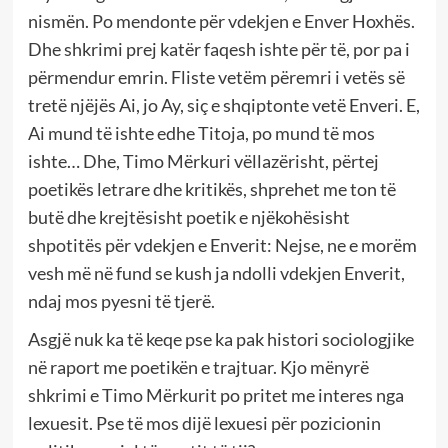
nismën. Po mendonte për vdekjen e Enver Hoxhës.
Dhe shkrimi prej katër faqesh ishte për të, por pa i
përmendur emrin. Fliste vetëm përemri i vetës së
tretë njëjës Ai, jo Ay, siç e shqiptonte vetë Enveri. E,
Ai mund të ishte edhe Titoja, po mund të mos
ishte… Dhe, Timo Mërkuri vëllazërisht, përtej
poetikës letrare dhe kritikës, shprehet me ton të
butë dhe krejtësisht poetik e njëkohësisht
shpotitës për vdekjen e Enverit: Nejse, ne e morëm
vesh më në fund se kush ja ndolli vdekjen Enverit,
ndaj mos pyesni të tjerë.
Asgjë nuk ka të keqe pse ka pak histori sociologjike
në raport me poetikën e trajtuar. Kjo mënyrë
shkrimi e Timo Mërkurit po pritet me interes nga
lexuesit. Pse të mos dijë lexuesi për pozicionin