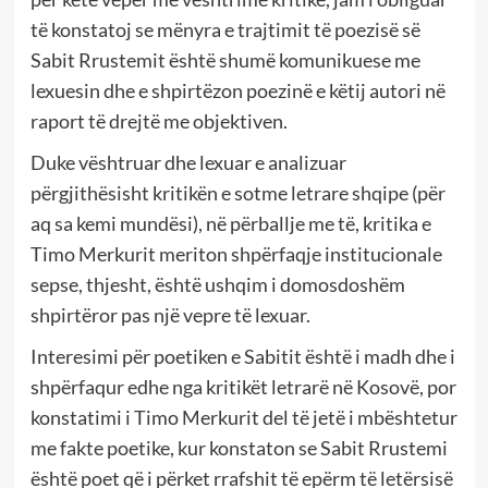
të konstatoj se mënyra e trajtimit të poezisë së
Sabit Rrustemit është shumë komunikuese me
lexuesin dhe e shpirtëzon poezinë e këtij autori në
raport të drejtë me objektiven.
Duke vështruar dhe lexuar e analizuar
përgjithësisht kritikën e sotme letrare shqipe (për
aq sa kemi mundësi), në përballje me të, kritika e
Timo Merkurit meriton shpërfaqje institucionale
sepse, thjesht, është ushqim i domosdoshëm
shpirtëror pas një vepre të lexuar.
Interesimi për poetiken e Sabitit është i madh dhe i
shpërfaqur edhe nga kritikët letrarë në Kosovë, por
konstatimi i Timo Merkurit del të jetë i mbështetur
me fakte poetike, kur konstaton se Sabit Rrustemi
është poet që i përket rrafshit të epërm të letërsisë