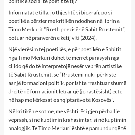
politik e social të poetit të tij?
Informatat e tilla, jo thjeshtë si biografi, po si
poetikë e përzier me kritikën ndodhen në librin e
Timo Merkurit “Rreth poezisë së Sabit Rrustemit”,
botuar në pranverën e këtij viti (2024).
Një vlerësim tej poetikës, e për poetikën e Sabitit
nga Timo Merkuri duhet të merret parasysh nga
cilido që do të interpretojë nesër veprën artistike
të Sabit Rrustemit, se “Rrustemi nuk i përkiste
asnjë formacioni politik, por ishte rreshtuar shumë
drejtë në formacionit letrar që (jo rastësisht) ecte
në hap me kërkesat e shqiptarëve të Kosovës”.
Në kritikën e sotme, me vështirësi gjen përballje
veprash, si në kuptimin krahasimtar, si në kuptimin
analogjik. Te Timo Merkuri është e pamundur që të