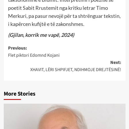
poetit Sabit Rrustemit nga kritku letrar Timo
Merkuri, pa pasur nevojë për ta shtrënguar tekstin,
i kapërcen kufijtë e të zakonshmes.
(Gjilan, korrik me vapë, 2024)
Post
Previous:
Flet piktori Edomnd Kojani
navigation
Next:
XHAVIT, LËRI SHPIFJET, NDIHMOJE DREJTËSINË!
More Stories