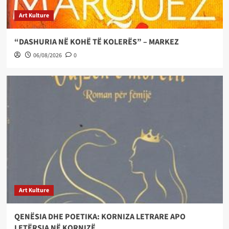
Art Kulture
“DASHURIA NË KOHË TË KOLERËS” – MARKEZ
06/08/2026
0
Art Kulture
QENËSIA DHE POETIKA: KORNIZA LETRARE APO
LETËRSIA NË KORNIZË