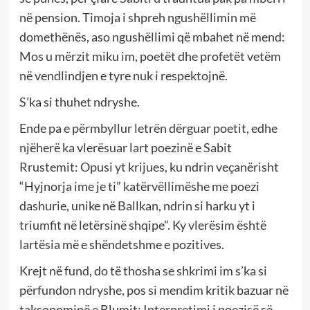
në pension. Timoja i shpreh ngushëllimin më
domethënës, aso ngushëllimi që mbahet në mend:
Mos u mërzit miku im, poetët dhe profetët vetëm
në vendlindjen e tyre nuk i respektojnë.
S’ka si thuhet ndryshe.
Ende pa e përmbyllur letrën dërguar poetit, edhe
njëherë ka vlerësuar lart poezinë e Sabit
Rrustemit: Opusi yt krijues, ku ndrin veçanërisht
“Hyjnorja ime je ti” katërvëllimëshe me poezi
dashurie, unike në Ballkan, ndrin si harku yt i
triumfit në letërsinë shqipe”. Ky vlerësim është
lartësia më e shëndetshme e pozitives.
Krejt në fund, do të thosha se shkrimi im s’ka si
përfundon ndryshe, pos si mendim kritik bazuar në
taksonominë e Blumit: Interpretimi i poezisë së