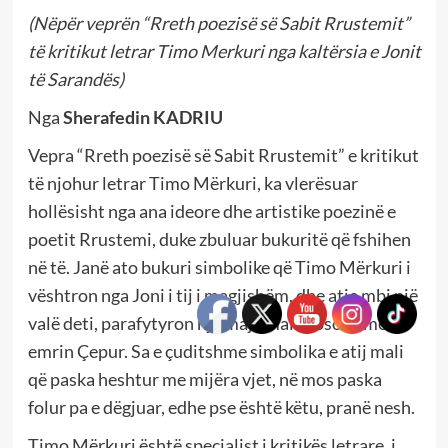
(Nëpër veprën “Rreth poezisë së Sabit Rrustemit”
të kritikut letrar Timo Merkuri nga kaltërsia e Jonit
të Sarandës)
Nga
Sherafedin KADRIU
Vepra “Rreth poezisë së Sabit Rrustemit” e kritikut
të njohur letrar Timo Mërkuri, ka vlerësuar
hollësisht nga ana ideore dhe artistike poezinë e
poetit Rrustemi, duke zbuluar bukuritë që fshihen
në të. Janë ato bukuri simbolike që Timo Mërkuri i
vështron nga Joni i tij i magjishëm, dhe atje mbi një
valë deti, parafytyron një majë mali Kosove me
emrin Çepur. Sa e çuditshme simbolika e atij mali
që paska heshtur me mijëra vjet, në mos paska
folur pa e dëgjuar, edhe pse është këtu, pranë nesh.
Timo Mërkuri është specialist i kritikës letrare, i