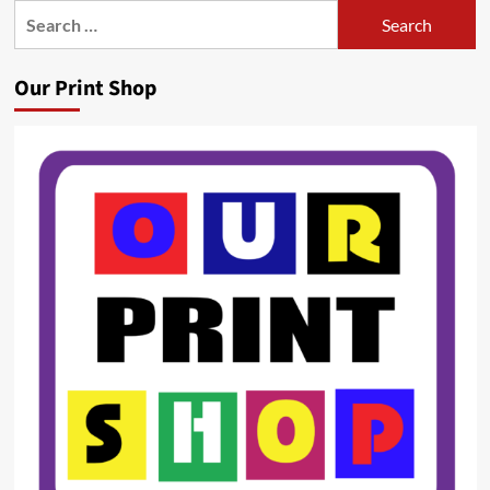
Search
for:
Our Print Shop