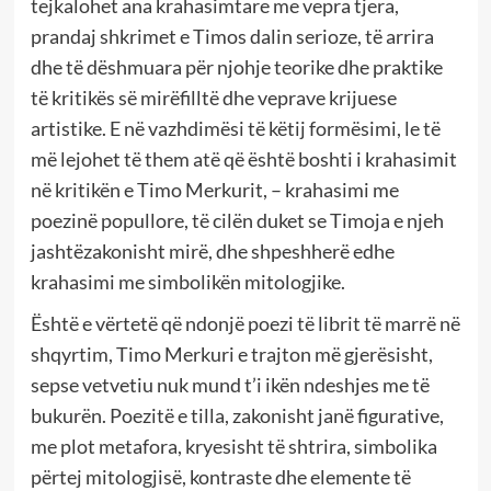
tejkalohet ana krahasimtare me vepra tjera,
prandaj shkrimet e Timos dalin serioze, të arrira
dhe të dëshmuara për njohje teorike dhe praktike
të kritikës së mirëfilltë dhe veprave krijuese
artistike. E në vazhdimësi të këtij formësimi, le të
më lejohet të them atë që është boshti i krahasimit
në kritikën e Timo Merkurit, – krahasimi me
poezinë popullore, të cilën duket se Timoja e njeh
jashtëzakonisht mirë, dhe shpeshherë edhe
krahasimi me simbolikën mitologjike.
Është e vërtetë që ndonjë poezi të librit të marrë në
shqyrtim, Timo Merkuri e trajton më gjerësisht,
sepse vetvetiu nuk mund t’i ikën ndeshjes me të
bukurën. Poezitë e tilla, zakonisht janë figurative,
me plot metafora, kryesisht të shtrira, simbolika
përtej mitologjisë, kontraste dhe elemente të