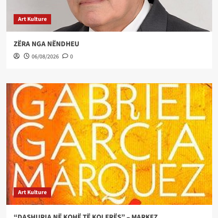
Art Kulture
ZËRA NGA NËNDHEU
06/08/2026
0
Art Kulture
“DASHURIA NË KOHË TË KOLERËS” – MARKEZ