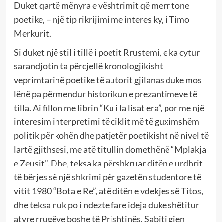
Duket qartë mënyra e vështrimit që merr tone
poetike, – një tip rikrijimi me interes ky, i Timo
Merkurit.
Si duket një stil i tillë i poetit Rrustemi, e ka cytur
sarandjotin ta përcjellë kronologjikisht
veprimtarinë poetike të autorit gjilanas duke mos
lënë pa përmendur historikun e prezantimeve të
tilla. Ai fillon me librin “Ku i la lisat era”, por me një
interesim interpretimi të ciklit më të guximshëm
politik për kohën dhe patjetër poetikisht në nivel të
lartë gjithsesi, me atë titullin domethënë “Mplakja
e Zeusit”. Dhe, teksa ka përshkruar ditën e urdhrit
të bërjes së një shkrimi për gazetën studentore të
vitit 1980 “Bota e Re”, atë ditën e vdekjes së Titos,
dhe teksa nuk po i ndezte fare ideja duke shëtitur
atyre rrugëve boshe të Prishtinës, Sabiti gjen