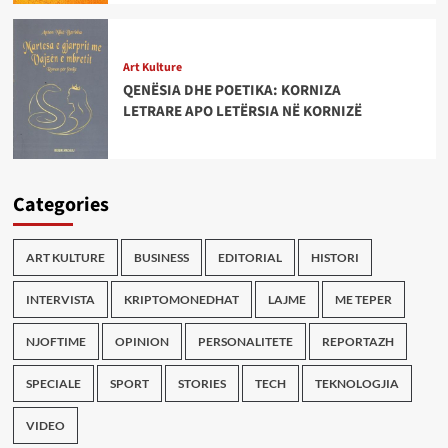
Art Kulture
QENËSIA DHE POETIKA: KORNIZA
LETRARE APO LETËRSIA NË KORNIZË
Categories
ART KULTURE
BUSINESS
EDITORIAL
HISTORI
INTERVISTA
KRIPTOMONEDHAT
LAJME
ME TEPER
NJOFTIME
OPINION
PERSONALITETE
REPORTAZH
SPECIALE
SPORT
STORIES
TECH
TEKNOLOGJIA
VIDEO