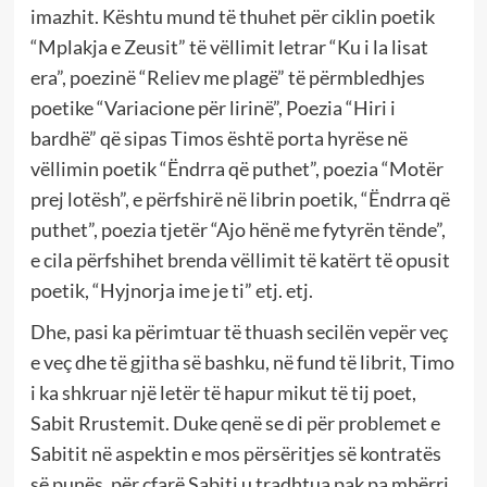
imazhit. Kështu mund të thuhet për ciklin poetik
“Mplakja e Zeusit” të vëllimit letrar “Ku i la lisat
era”, poezinë “Reliev me plagë” të përmbledhjes
poetike “Variacione për lirinë”, Poezia “Hiri i
bardhë” që sipas Timos është porta hyrëse në
vëllimin poetik “Ëndrra që puthet”, poezia “Motër
prej lotësh”, e përfshirë në librin poetik, “Ëndrra që
puthet”, poezia tjetër “Ajo hënë me fytyrën tënde”,
e cila përfshihet brenda vëllimit të katërt të opusit
poetik, “Hyjnorja ime je ti” etj. etj.
Dhe, pasi ka përimtuar të thuash secilën vepër veç
e veç dhe të gjitha së bashku, në fund të librit, Timo
i ka shkruar një letër të hapur mikut të tij poet,
Sabit Rrustemit. Duke qenë se di për problemet e
Sabitit në aspektin e mos përsëritjes së kontratës
së punës, për çfarë Sabiti u tradhtua pak pa mbërri