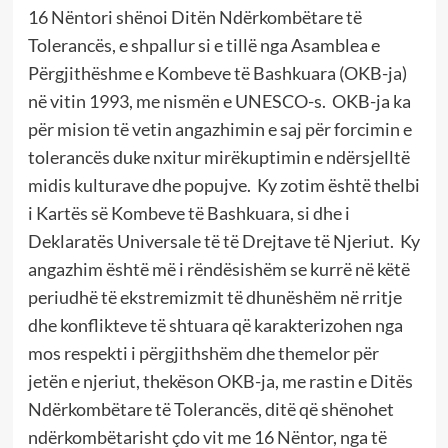
16 Nëntori shënoi Ditën Ndërkombëtare të
Tolerancës, e shpallur si e tillë nga Asamblea e
Përgjithëshme e Kombeve të Bashkuara (OKB-ja)
në vitin 1993, me nismën e UNESCO-s.
OKB-ja ka
për mision të vetin angazhimin e saj për forcimin e
tolerancës duke nxitur mirëkuptimin e ndërsjelltë
midis kulturave dhe popujve.
Ky zotim është thelbi
i Kartës së Kombeve të Bashkuara, si dhe i
Deklaratës Universale të të Drejtave të Njeriut.
Ky
angazhim është më i rëndësishëm se kurrë në këtë
periudhë të ekstremizmit të dhunëshëm në rritje
dhe konflikteve të shtuara që karakterizohen nga
mos respekti i përgjithshëm dhe themelor për
jetën e njeriut, thekëson OKB-ja, me rastin e Ditës
Ndërkombëtare të Tolerancës, ditë që shënohet
ndërkombëtarisht çdo vit me 16 Nëntor, nga të