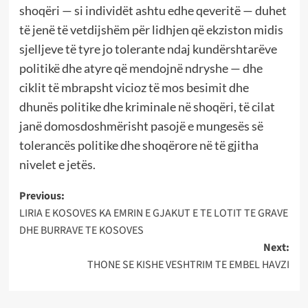
shoqëri — si individët ashtu edhe qeveritë — duhet
të jenë të vetdijshëm për lidhjen që ekziston midis
sjelljeve të tyre jo tolerante ndaj kundërshtarëve
politikë dhe atyre që mendojnë ndryshe — dhe
ciklit të mbrapsht vicioz të mos besimit dhe
dhunës politike dhe kriminale në shoqëri, të cilat
janë domosdoshmërisht pasojë e mungesës së
tolerancës politike dhe shoqërore në të gjitha
nivelet e jetës.
Post
Previous:
LIRIA E KOSOVES KA EMRIN E GJAKUT E TE LOTIT TE GRAVE
navigation
DHE BURRAVE TE KOSOVES
Next:
THONE SE KISHE VESHTRIM TE EMBEL HAVZI