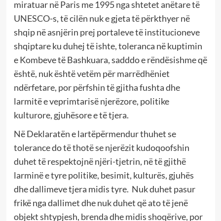
miratuar në Paris me 1995 nga shtetet anëtare të
UNESCO-s, të cilën nuk e gjeta të përkthyer në
shqip në asnjërin prej portaleve të institucioneve
shqiptare ku duhej të ishte, toleranca në kuptimin
e Kombeve të Bashkuara, sadddo e rëndësishme që
është, nuk është vetëm për marrëdhëniet
ndërfetare, por përfshin të gjitha fushta dhe
larmitë e veprimtarisë njerëzore, politike
kulturore, gjuhësore e të tjera.
Në Deklaratën e lartëpërmendur thuhet se
tolerance do të thotë se njerëzit kudoqoofshin
duhet të respektojnë njëri-tjetrin, në të gjithë
larminë e tyre politike, besimit, kulturës, gjuhës
dhe dallimeve tjera midis tyre.
Nuk duhet pasur
frikë nga dallimet dhe nuk duhet që ato të jenë
objekt shtypjesh, brenda dhe midis shoqërive, por