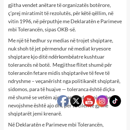
gjitha vendet anëtare të organizatës botërore,
ç’prej miratimit të rezolutës, për këtë qëllim, në
vitin 1996, në përputhje me Deklaratën e Parimeve
mbi Tolerancën, sipas OKB-së.
Me një të hedhur sy medias në trojet shqiptare,
nuk shoh të jet përmendur në mediat kryesore
shqiptare kjo ditë ndërkombëatre kushtuar
tolerancës në botë.
Megjithse flitet shumë për
tolerancën fetare midis shqiptarëve të feve të
ndryshme – veçanërisht nga politikanët shqiptarë,
sidomos, para të huajve — toleranca është diçka
më shumë se vetëm ajo fetare, sado e mirë dhe e
nevojshme është ajo dhe për të cilën të gjithë
shqiptarët jemi krenarë.
Në Deklaratën e Parimeve mbi Tolerancën,