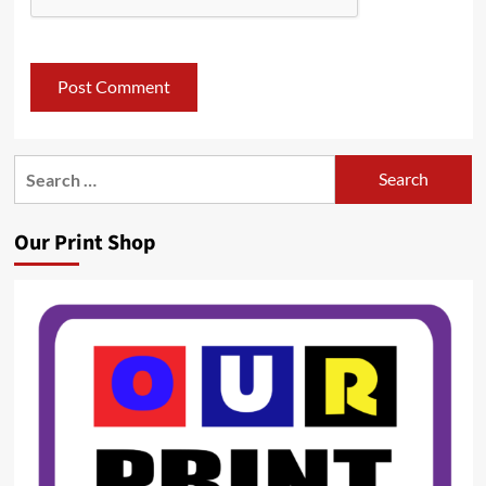
Search
for:
Our Print Shop