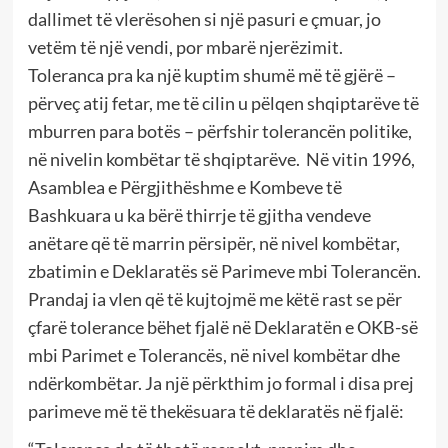
dallimet të vlerësohen si një pasuri e çmuar, jo
vetëm të një vendi, por mbarë njerëzimit.
Toleranca pra ka një kuptim shumë më të gjërë –
përveç atij fetar, me të cilin u pëlqen shqiptarëve të
mburren para botës – përfshir tolerancën politike,
në nivelin kombëtar të shqiptarëve.
Në vitin 1996,
Asamblea e Përgjithëshme e Kombeve të
Bashkuara u ka bërë thirrje të gjitha vendeve
anëtare që të marrin përsipër, në nivel kombëtar,
zbatimin e Deklaratës së Parimeve mbi Tolerancën.
Prandaj ia vlen që të kujtojmë me këtë rast se për
çfarë tolerance bëhet fjalë në Deklaratën e OKB-së
mbi Parimet e Tolerancës, në nivel kombëtar dhe
ndërkombëtar. Ja një përkthim jo formal i disa prej
parimeve më të thekësuara të deklaratës në fjalë: