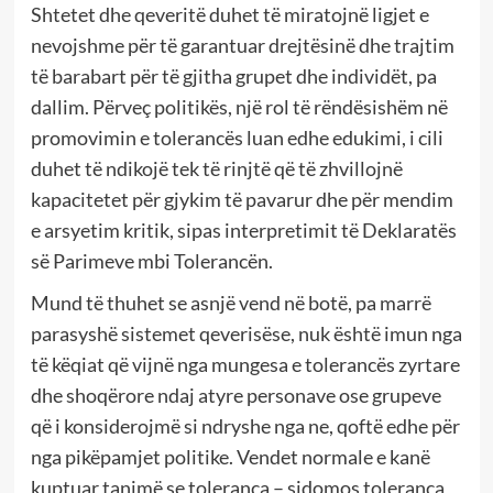
Shtetet dhe qeveritë duhet të miratojnë ligjet e
nevojshme për të garantuar drejtësinë dhe trajtim
të barabart për të gjitha grupet dhe individët, pa
dallim. Përveç politikës, një rol të rëndësishëm në
promovimin e tolerancës luan edhe edukimi, i cili
duhet të ndikojë tek të rinjtë që të zhvillojnë
kapacitetet për gjykim të pavarur dhe për mendim
e arsyetim kritik, sipas interpretimit të Deklaratës
së Parimeve mbi Tolerancën.
Mund të thuhet se asnjë vend në botë, pa marrë
parasyshë sistemet qeverisëse, nuk është imun nga
të këqiat që vijnë nga mungesa e tolerancës zyrtare
dhe shoqërore ndaj atyre personave ose grupeve
që i konsiderojmë si ndryshe nga ne, qoftë edhe për
nga pikëpamjet politike. Vendet normale e kanë
kuptuar tanimë se toleranca – sidomos toleranca