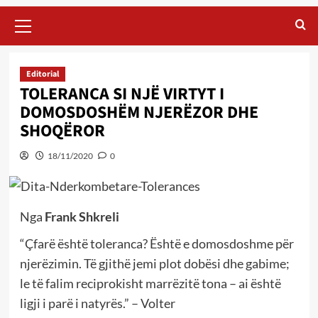
Primary
Menu
Editorial
TOLERANCA SI NJË VIRTYT I
DOMOSDOSHËM NJERËZOR DHE
SHOQËROR
18/11/2020
0
Nga
Frank Shkreli
“Çfarë është toleranca? Është e domosdoshme për
njerëzimin. Të gjithë jemi plot dobësi dhe gabime;
le të falim reciprokisht marrëzitë tona – ai është
ligji i parë i natyrës.” – Volter