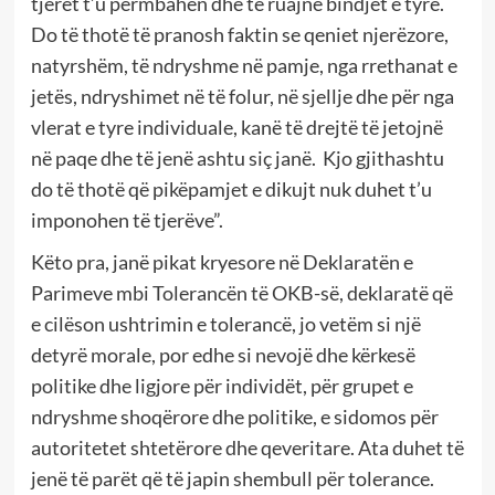
tjerët t’u përmbahen dhe të ruajnë bindjet e tyre.
Do të thotë të pranosh faktin se qeniet njerëzore,
natyrshëm, të ndryshme në pamje, nga rrethanat e
jetës, ndryshimet në të folur, në sjellje dhe për nga
vlerat e tyre individuale, kanë të drejtë të jetojnë
në paqe dhe të jenë ashtu siç janë.
Kjo gjithashtu
do të thotë që pikëpamjet e dikujt nuk duhet t’u
imponohen të tjerëve”.
Këto pra, janë pikat kryesore në Deklaratën e
Parimeve mbi Tolerancën të OKB-së, deklaratë që
e cilëson ushtrimin e tolerancë, jo vetëm si një
detyrë morale, por edhe si nevojë dhe kërkesë
politike dhe ligjore për individët, për grupet e
ndryshme shoqërore dhe politike, e sidomos për
autoritetet shtetërore dhe qeveritare. Ata duhet të
jenë të parët që të japin shembull për tolerance.