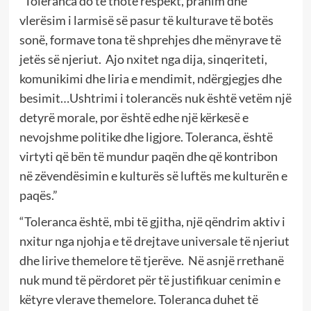
“Toleranca do të thotë respekt, pranim dhe
vlerësim i larmisë së pasur të kulturave të botës
sonë, formave tona të shprehjes dhe mënyrave të
jetës së njeriut.
Ajo nxitet nga dija, sinqeriteti,
komunikimi dhe liria e mendimit, ndërgjegjes dhe
besimit…Ushtrimi i tolerancës nuk është vetëm një
detyrë morale, por është edhe një kërkesë e
nevojshme politike dhe ligjore. Toleranca, është
virtyti që bën të mundur paqën dhe që kontribon
në zëvendësimin e kulturës së luftës me kulturën e
paqës.”
“Toleranca është, mbi të gjitha, një qëndrim aktiv i
nxitur nga njohja e të drejtave universale të njeriut
dhe lirive themelore të tjerëve.
Në asnjë rrethanë
nuk mund të përdoret për të justifikuar cenimin e
këtyre vlerave themelore. Toleranca duhet të