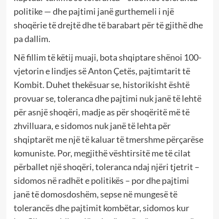
politike — dhe pajtimi janë gurthemeli i një
shoqërie të drejtë dhe të barabart për të gjithë dhe
pa dallim.
Në fillim të këtij muaji, bota shqiptare shënoi 100-
vjetorin e lindjes së Anton Çetës, pajtimtarit të
Kombit. Duhet thekësuar se, historikisht është
provuar se, toleranca dhe pajtimi nuk janë të lehtë
për asnjë shoqëri, madje as për shoqëritë më të
zhvilluara, e sidomos nuk janë të lehta për
shqiptarët me një të kaluar të tmershme përçarëse
komuniste. Por, megjithë vështirsitë me të cilat
përballet një shoqëri, toleranca ndaj njëri tjetrit –
sidomos në radhët e politikës – por dhe pajtimi
janë të domosdoshëm, sepse në mungesë të
tolerancës dhe pajtimit kombëtar, sidomos kur