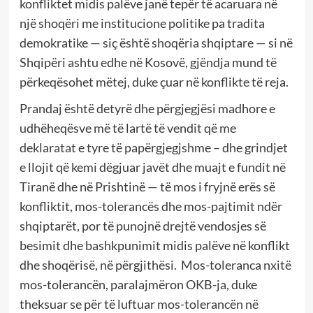
konfliktet midis palëve janë tepër të acaruara në
një shoqëri me institucione politike pa tradita
demokratike — siç është shoqëria shqiptare — si në
Shqipëri ashtu edhe në Kosovë, gjëndja mund të
përkeqësohet mëtej, duke çuar në konflikte të reja.
Prandaj është detyrë dhe përgjegjësi madhore e
udhëheqësve më të lartë të vendit që me
deklaratat e tyre të papërgjegjshme – dhe grindjet
e llojit që kemi dëgjuar javët dhe muajt e fundit në
Tiranë dhe në Prishtinë — të mos i fryjnë erës së
konfliktit, mos-tolerancës dhe mos-pajtimit ndër
shqiptarët, por të punojnë drejtë vendosjes së
besimit dhe bashkpunimit midis palëve në konflikt
dhe shoqërisë, në përgjithësi.
Mos-toleranca nxitë
mos-tolerancën, paralajmëron OKB-ja, duke
theksuar se për të luftuar mos-tolerancën në