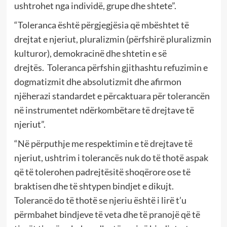
ushtrohet nga individë, grupe dhe shtete”.
“Toleranca është përgjegjësia që mbështet të
drejtat e njeriut, pluralizmin (përfshirë pluralizmin
kulturor), demokracinë dhe shtetin e së
drejtës.
Toleranca përfshin gjithashtu refuzimin e
dogmatizmit dhe absolutizmit dhe afirmon
njëherazi standardet e përcaktuara për tolerancën
në instrumentet ndërkombëtare të drejtave të
njeriut”.
“Në përputhje me respektimin e të drejtave të
njeriut, ushtrim i tolerancës nuk do të thotë aspak
që të tolerohen padrejtësitë shoqërore ose të
braktisen dhe të shtypen bindjet e dikujt.
Tolerancë do të thotë se njeriu është i lirë t’u
përmbahet bindjeve të veta dhe të pranojë që të