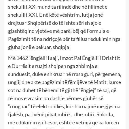
shekullit XX, mund ta rilindë dhe në fillimet e
shekullit XXI. E në këtë vështrim, lutja jonë
drejtuar Shqipërisë do të ishte sërish ajo e
gjashtëqind vjetëve më parë, bëj që Formula e
Pagëzimit të na ndriçojë për ta filluar edukimin nga
gjuha jonë e bekuar, shqipja!
Më 1462 “ëngjëlli i saj”, Imzot Pal Ëngjëlli i Drishtit
e Durrësit e ruajti shqipen nga zhbimja e
sunduesit, duke e shkruar në rrasa guri, përgemena,
ungjij dhe akte pagëzimi të fëmijëve të Matit, kurse
sot na duhet të bëhemi të gjithë “ëngjej” të saj, që
të mos e vrasim pa dashje përmes gjuhës së
“cunguar” të elektronikës, ku shkruajmë me gjysma
fjalësh, pa i vënë pikat mbi ë… dhe mbi i. Shkolla,
me edukimin gjuhësor, është e vetmja që ka forcën