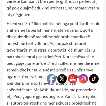
vërtetë kambanat bien për të gjithë, sa i përket atij
që po e quajmë edukimi atdhetar, por mbase vetëm
aty dëgjohen!…
E keni vënë re? Ikin politikanët nga politika dhe nuk
shihen më të përfshihen në jetën e vendit, qoftë
dhe duke dhënë mendime për problematika të
ndryshme të zhvillimit. Aq më pak shtetarët,
qeveritarët, ministrat, deputetët, që shumicës iu
harrohen emrat pas ca kohësh. Kurse mësuesit e
pedagogët janë te “dera” e shkollës me mendje e me
zemër, dhe kur nuk janë më pjesë e saj, për arsye
nga më të ndryshmet, ashtu si dhe mjekët që sërish
gjenden pranë spitaleve dhe qendrave
shëndetësore. Me këshilla, me ide, me propozime
etj. Pedagogia e gjuhës angleze, Zana Lita, e njohur
si autore tekstesh dhe menaxhuese projektesh në