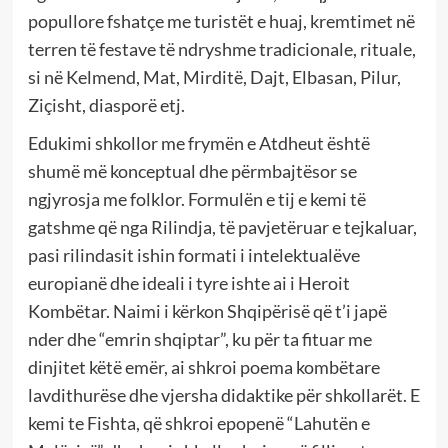
popullore fshatçe me turistët e huaj, kremtimet në
terren të festave të ndryshme tradicionale, rituale,
si në Kelmend, Mat, Mirditë, Dajt, Elbasan, Pilur,
Ziçisht, diasporë etj.
Edukimi shkollor me frymën e Atdheut është
shumë më konceptual dhe përmbajtësor se
ngjyrosja me folklor. Formulën e tij e kemi të
gatshme që nga Rilindja, të pavjetëruar e tejkaluar,
pasi rilindasit ishin formati i intelektualëve
europianë dhe ideali i tyre ishte ai i Heroit
Kombëtar. Naimi i kërkon Shqipërisë që t’i japë
nder dhe “emrin shqiptar”, ku për ta fituar me
dinjitet këtë emër, ai shkroi poema kombëtare
lavdithurëse dhe vjersha didaktike për shkollarët. E
kemi te Fishta, që shkroi epopenë “Lahutën e