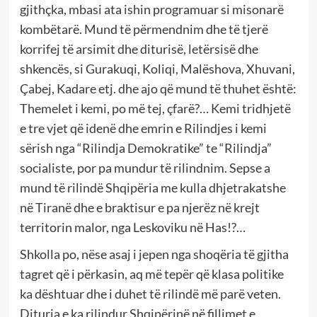
gjithçka, mbasi ata ishin programuar si misonarë
kombëtarë. Mund të përmendnim dhe të tjerë
korrifej të arsimit dhe diturisë, letërsisë dhe
shkencës, si Gurakuqi, Koliqi, Malëshova, Xhuvani,
Çabej, Kadare etj. dhe ajo që mund të thuhet është:
Themelet i kemi, po më tej, çfarë?… Kemi tridhjetë
e tre vjet që idenë dhe emrin e Rilindjes i kemi
sërish nga “Rilindja Demokratike” te “Rilindja”
socialiste, por pa mundur të rilindnim. Sepse a
mund të rilindë Shqipëria me kulla dhjetrakatshe
në Tiranë dhe e braktisur e pa njerëz në krejt
territorin malor, nga Leskoviku në Has!?…
Shkolla po, nëse asaj i jepen nga shoqëria të gjitha
tagret që i përkasin, aq më tepër që klasa politike
ka dështuar dhe i duhet të rilindë më parë veten.
Dituria e ka rilindur Shqipërinë në fillimet e