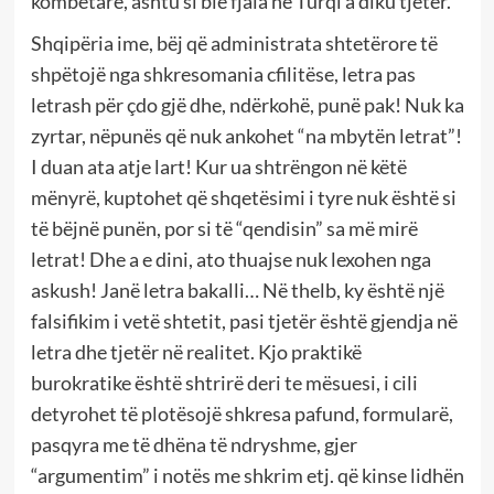
kombëtare, ashtu si bie fjala në Turqi a diku tjetër.
Shqipëria ime, bëj që administrata shtetërore të
shpëtojë nga shkresomania cfilitëse, letra pas
letrash për çdo gjë dhe, ndërkohë, punë pak! Nuk ka
zyrtar, nëpunës që nuk ankohet “na mbytën letrat”!
I duan ata atje lart! Kur ua shtrëngon në këtë
mënyrë, kuptohet që shqetësimi i tyre nuk është si
të bëjnë punën, por si të “qendisin” sa më mirë
letrat! Dhe a e dini, ato thuajse nuk lexohen nga
askush! Janë letra bakalli… Në thelb, ky është një
falsifikim i vetë shtetit, pasi tjetër është gjendja në
letra dhe tjetër në realitet. Kjo praktikë
burokratike është shtrirë deri te mësuesi, i cili
detyrohet të plotësojë shkresa pafund, formularë,
pasqyra me të dhëna të ndryshme, gjer
“argumentim” i notës me shkrim etj. që kinse lidhën