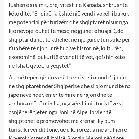
fushën e arsimit, prej vitesh në Kanada, shkruante
këto ditë: “Shqipëria është një vend i vogël, i bukur,
me potencial për turizëm dhe shqiptarët nisur nga
kjo nevojë, duhet të mësojnë gjuhët e huaja. Çdo
shqiptar duhet të kthehet në një guidë turistike për
t’ua bërë të njohur të huajve historinë, kulturën,
ekonominë, bukuritë e vendit të vet, qofshin këto
në fshat, qytet, kryeqytet”.
Aq më tepër, që kjo verë tregoi se si mund t’i japim
ne shqiptarët nder Shqipërisë dhe si ajo mund të na
japë neve nder, emër të mirë në rajon dhe të
ardhura më të mëdha, nga vërshimi i turistëve si
asnjëherë tjetër, nga Joni në Alpe. Ia vlen të
shqiptohet e promovohet me krenari ky bum
turistik i vendit tonë, që u kurorëzua me ardhjen e
Kryeministres së Italisë Giorgia Meloni në Vlorë