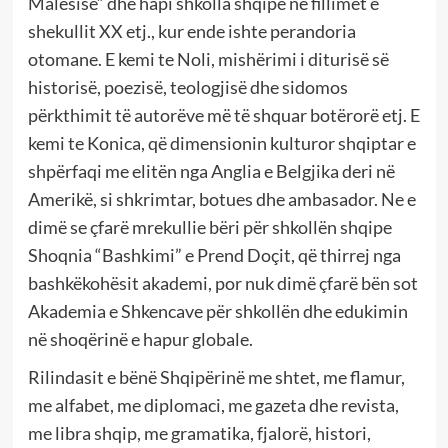
Malësisë” dhe hapi shkolla shqipe në fillimet e
shekullit XX etj., kur ende ishte perandoria
otomane. E kemi te Noli, mishërimi i diturisë së
historisë, poezisë, teologjisë dhe sidomos
përkthimit të autorëve më të shquar botërorë etj. E
kemi te Konica, që dimensionin kulturor shqiptar e
shpërfaqi me elitën nga Anglia e Belgjika deri në
Amerikë, si shkrimtar, botues dhe ambasador. Ne e
dimë se çfarë mrekullie bëri për shkollën shqipe
Shoqnia “Bashkimi” e Prend Doçit, që thirrej nga
bashkëkohësit akademi, por nuk dimë çfarë bën sot
Akademia e Shkencave për shkollën dhe edukimin
në shoqërinë e hapur globale.
Rilindasit e bënë Shqipërinë me shtet, me flamur,
me alfabet, me diplomaci, me gazeta dhe revista,
me libra shqip, me gramatika, fjalorë, histori,