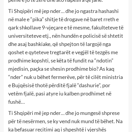
Ti Shqipëri më jep nder… dhe jo ngastra hashashi
në male e “pika” shitje të drogave në baret rreth e
qark shkollave 9-vjeçare e të mesme, fakulteteve të
universiteteve etj., nën hundën e policisë së shtetit
dhe asaj bashkiake, që shpejton të largojë nga
qoshet e qyteteve tregtarët e vegjël të tezgës me
prodhime kopshti, se këta të fundit na “ndotin”
mjedisin, paçka se shesin prodhime bio? As kaq
“nder” nuk u bëhet fermerëve, për të cilët ministria
e Bujqësisë thotë përditë fjalë “dashurie”, por
vetëm fjalë, pasi atyre iu kalben prodhimet në
fushë…
Ti Shqipëri më jep nder… dhe jo mungesë shprese
për të nesërmen, se ky vend nuk mund të bëhet. Na
ka befasuar recitimi aq i shpeshtë i vjershës