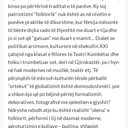
kinse po përtërinë traditat e të parëve. Ky soj
patriotizmi “folklorik” nuk është as në nivelin e
punëve praktike të dikurshme, kur fëmija mësonte
të bënte diçka sado të thjeshtë me duart e tija dhe
jo si sot që “gatuan” me duart e mamit… Duket se
politikat arsimore, kulturore në shekullin XXI
çalojnë nga klasat e fillores te Teatri Kombëtar dhe
folku i trumbetuar sot, deri në Gjirokastër, po i hyn
në hak modernes në muzikë, teatër etj. Të
përpiqësh të mbrosh kulturën tënde përballë
“ortekut” të globalizmit është domosdoshmëri, por
a shkon kjo që po bëjmë përtej formalizmit,
dekoratives, fotografisë me qeleshen e gjyshit?
Ndryshe ndodh atje ku është realisht “skena” e
folklorit, përformi i tij në dasmat moderne,
agroturizmin e kullave – bujtina, shfaqjet