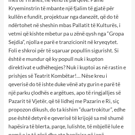
Kryeminstrin të mbante një fjalim të gjatë për
kullën e fundit, projektuar nga danezët, që do të
ndërtohet në sheshin mbas Pallatit të Kulturës, i
vetmi që kishte mbetur pa u zënë qysh nga “Gropa
Sejdia”, njolla e parë e tranzicionit në kryeqytet.
Foli e shkroi për të sqaruar popullin sigurisht. Si
është e mundur që ky popull nuk i kupton
direktivat e udhëheqjes? Nuk i kuptoi as në rastin e
prishjes së Teatrit Kombëtar!… Nëse kreu i
qeverisë do të ishte duke vënë aty gurin e parë të
një parku çlodhës e argëtues, apo të ringjalljes së
Pazarit të Vjetër, që të lidhej me Pazarin e Ri, siç
propozon dikush, do ta kishim “duartrokitur”, edhe
pse është detyrë e qeverisë të krijojë sa më shumë
hapësira të blerta, parqe, lulishte, të mbjellë lule e
pemë e jo të zërë dhe ato hapësira që janë.