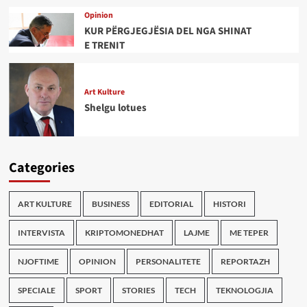
Opinion
KUR PËRGJEGJËSIA DEL NGA SHINAT
E TRENIT
Art Kulture
Shelgu lotues
Categories
ART KULTURE
BUSINESS
EDITORIAL
HISTORI
INTERVISTA
KRIPTOMONEDHAT
LAJME
ME TEPER
NJOFTIME
OPINION
PERSONALITETE
REPORTAZH
SPECIALE
SPORT
STORIES
TECH
TEKNOLOGJIA