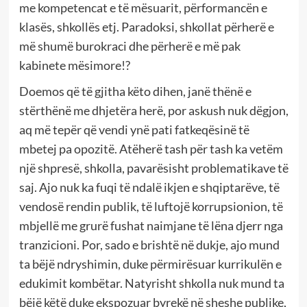
me kompetencat e të mësuarit, përformancën e
klasës, shkollës etj. Paradoksi, shkollat përherë e
më shumë burokraci dhe përherë e më pak
kabinete mësimore!?
Doemos që të gjitha këto dihen, janë thënë e
stërthënë me dhjetëra herë, por askush nuk dëgjon,
aq më tepër që vendi ynë pati fatkeqësinë të
mbetej pa opozitë. Atëherë tash për tash ka vetëm
një shpresë, shkolla, pavarësisht problematikave të
saj. Ajo nuk ka fuqi të ndalë ikjen e shqiptarëve, të
vendosë rendin publik, të luftojë korrupsionion, të
mbjellë me grurë fushat naimjane të lëna djerr nga
tranzicioni. Por, sado e brishtë në dukje, ajo mund
ta bëjë ndryshimin, duke përmirësuar kurrikulën e
edukimit kombëtar. Natyrisht shkolla nuk mund ta
bëjë këtë duke ekspozuar byrekë në sheshe publike,