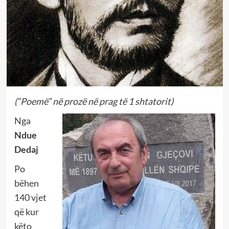
(“Poemë” në prozë në prag të 1 shtatorit)
Nga
Ndue
Dedaj
Po
bëhen
140 vjet
që kur
këto