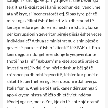
kategorikisht nga vetja, nga qeveria dhe qeverisja
të gjitha të këqiat që i kanë ndodhur këtij vendi, me
ata në krye, si inceneratorët etj. Sipas tyre, për të
mirat ngazëllimi është kolektiv, ku dhe mund të
kërcejmë dorë për dorë në sheshin e fshatit, kurse
për korrupsionin qeveritar përgjegjësia është veçse
individuale!? A thua se ministrat nuk ishin pjesë e
qeverisë, para se të ishin “klientë” të SPAK-ut. Po a
keni dëgjuar ndonjëherë ndonjë kryeqeveritar të
thotë “na falni”, “gabuam” me këtë apo atë projekt,
investim etj.? Ndaj, Shqipëri e dashur, bëj që të
rrëzohen pa dhimbtë qeveritë, të bien kur punët e
shtetit kapërthehen nga korrupsioni e dallaverja.
Italia fiqnje, Anglia e të tjerë, kanë ndërruar nga 3
apo 4 kryeministra në këto dhjetë vjet, ndërsa
këndej nga ne, mos o Zot, kjo do të ishte një dramë