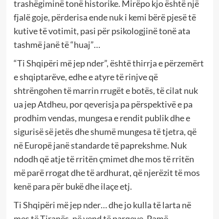
trashëgiminë tonë historike. Mirëpo kjo është një
fjalë goje, përderisa ende nuk i kemi bërë pjesë të
kutive të votimit, pasi për psikologjinë tonë ata
tashmë janë të “huaj”…
“Ti Shqipëri më jep nder”, është thirrja e përzemërt
e shqiptarëve, edhe e atyre të rinjve që
shtrëngohen të marrin rrugët e botës, të cilat nuk
ua jep Atdheu, por qeverisja pa përspektivë e pa
prodhim vendas, mungesa e rendit publik dhe e
sigurisë së jetës dhe shumë mungesa të tjetra, që
në Europë janë standarde të paprekshme. Nuk
ndodh që atje të rritën çmimet dhe mos të rritën
më parë rrogat dhe të ardhurat, që njerëzit të mos
kenë para për bukë dhe ilaçe etj.
Ti Shqipëri më jep nder… dhe jo kulla të larta në
mes të Tiranës, në vend të parqeve. Pamë