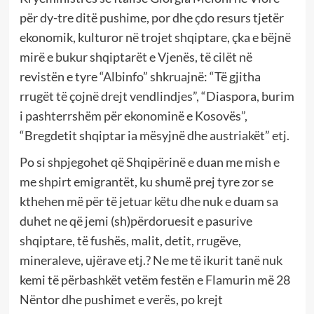
për dy-tre ditë pushime, por dhe çdo resurs tjetër
ekonomik, kulturor në trojet shqiptare, çka e bëjnë
mirë e bukur shqiptarët e Vjenës, të cilët në
revistën e tyre “Albinfo” shkruajnë: “Të gjitha
rrugët të çojnë drejt vendlindjes”, “Diaspora, burim
i pashterrshëm për ekonominë e Kosovës”,
“Bregdetit shqiptar ia mësyjnë dhe austriakët” etj.
Po si shpjegohet që Shqipërinë e duan me mish e
me shpirt emigrantët, ku shumë prej tyre zor se
kthehen më për të jetuar këtu dhe nuk e duam sa
duhet ne që jemi (sh)përdoruesit e pasurive
shqiptare, të fushës, malit, detit, rrugëve,
mineraleve, ujërave etj.? Ne me të ikurit tanë nuk
kemi të përbashkët vetëm festën e Flamurin më 28
Nëntor dhe pushimet e verës, po krejt