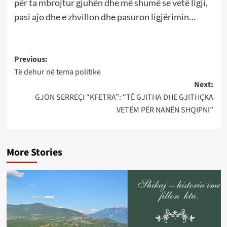
për ta mbrojtur gjuhën dhe më shumë se vetë ligji,
pasi ajo dhe e zhvillon dhe pasuron ligjërimin…
Post
Previous:
Të dehur në tema politike
navigation
Next:
GJON SERREÇI “KFETRA”: “TË GJITHA DHE GJITHÇKA
VETËM PËR NANËN SHQIPNI”
More Stories