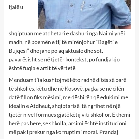
fjalë u
shqiptuan me atdhetari e dashuri nga Naimi ynë i
madh, në poemën e tij të mirënjohur “Bagëti e
Bujqësi” dhe janë po aq aktuale dhe sot,
pavarësisht se në tjetër kontekst, po fundja kjo
është fuqia e artit të vërtetë.
Menduam t’ia kushtojmë këto radhë ditës së parë
të shkollës, këtu dhe në Kosovë, paçka se në cilën
datë fillon fiks mësimi, me dëshirën që edukimi me
idealin e Atdheut, shqiptarisë, të ngrihet në një
tjetër nivel formues gjatë këtij viti shkollor. E themi
herë pas here, se shkolla, arsimi është institucioni
më pak i prekur nga korruptimi moral. Prandaj