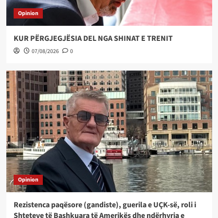
Opinion
KUR PËRGJEGJËSIA DEL NGA SHINAT E TRENIT
07/08/2026
0
Opinion
Rezistenca paqësore (gandiste), guerila e UÇK-së, roli i
Shteteve të Bashkuara të Amerikës dhe ndërhyrja e