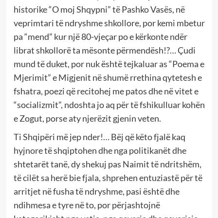
historike “O moj Shqypni” të Pashko Vasës, në
veprimtari të ndryshme shkollore, por kemi mbetur
pa “mend” kur një 80-vjeçar po e kërkonte ndër
librat shkollorë ta mësonte përmendësh!?… Çudi
mund të duket, por nuk është tejkaluar as “Poema e
Mjerimit” e Migjenit në shumë rrethina qytetesh e
fshatra, poezi që recitohej me patos dhe në vitet e
“socializmit”, ndoshta jo aq për të fshikulluar kohën
e Zogut, porse aty njerëzit gjenin veten.
Ti Shqipëri më jep nder!… Bëj që këto fjalë kaq
hyjnore të shqiptohen dhe nga politikanët dhe
shtetarët tanë, dy shekuj pas Naimit të ndritshëm,
të cilët sa herë bie fjala, shprehen entuziastë për të
arritjet në fusha të ndryshme, pasi është dhe
ndihmesa e tyre në to, por përjashtojnë