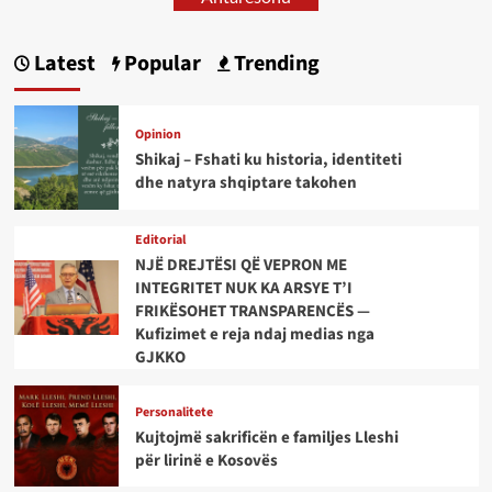
Latest
Popular
Trending
Opinion
Shikaj – Fshati ku historia, identiteti
dhe natyra shqiptare takohen
Editorial
NJË DREJTËSI QË VEPRON ME
INTEGRITET NUK KA ARSYE T’I
FRIKËSOHET TRANSPARENCËS —
Kufizimet e reja ndaj medias nga
GJKKO
Personalitete
Kujtojmë sakrificën e familjes Lleshi
për lirinë e Kosovës