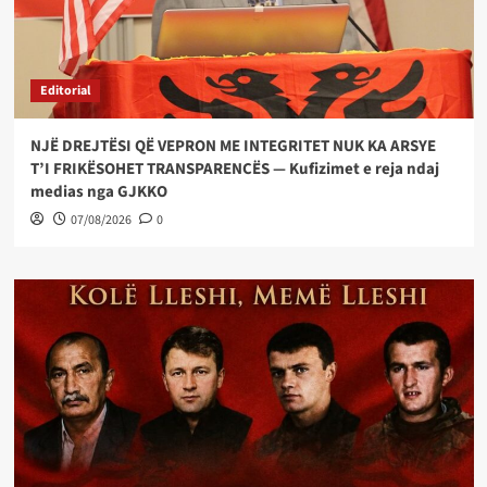
Editorial
NJË DREJTËSI QË VEPRON ME INTEGRITET NUK KA ARSYE
T’I FRIKËSOHET TRANSPARENCËS — Kufizimet e reja ndaj
medias nga GJKKO
07/08/2026
0