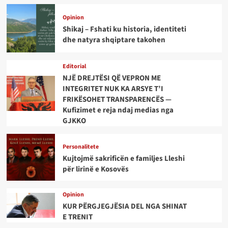
Opinion
Shikaj – Fshati ku historia, identiteti
dhe natyra shqiptare takohen
Editorial
NJË DREJTËSI QË VEPRON ME
INTEGRITET NUK KA ARSYE T’I
FRIKËSOHET TRANSPARENCËS —
Kufizimet e reja ndaj medias nga
GJKKO
Personalitete
Kujtojmë sakrificën e familjes Lleshi
për lirinë e Kosovës
Opinion
KUR PËRGJEGJËSIA DEL NGA SHINAT
E TRENIT