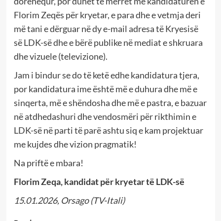
dorëhequr, por duhet të merret me kandidaturën e
Florim Zeqës për kryetar, e para dhe e vetmja deri
më tani e dërguar në dy e-mail adresa të Kryesisë
së LDK-së dhe e bërë publike në mediat e shkruara
dhe vizuele (televizione).
Jam i bindur se do të ketë edhe kandidatura tjera,
por kandidatura ime është më e duhura dhe më e
sinqerta, më e shëndosha dhe më e pastra, e bazuar
në atdhedashuri dhe vendosmëri për rikthimin e
LDK-së në parti të parë ashtu siq e kam projektuar
me kujdes dhe vizion pragmatik!
Na priftë e mbara!
Florim Zeqa, kandidat për kryetar të LDK-së
15.01.2026, Orsago (TV-Itali)