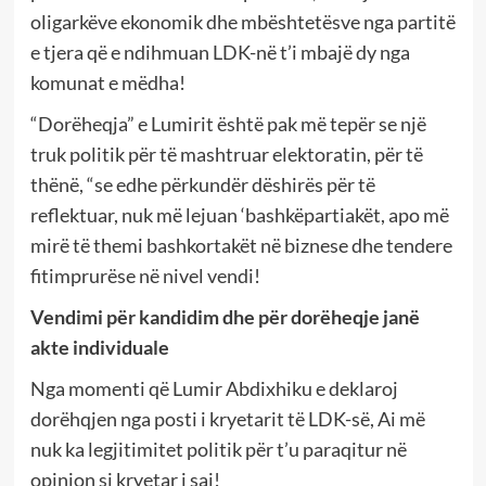
oligarkëve ekonomik dhe mbështetësve nga partitë
e tjera që e ndihmuan LDK-në t’i mbajë dy nga
komunat e mëdha!
“Dorëheqja” e Lumirit është pak më tepër se një
truk politik për të mashtruar elektoratin, për të
thënë, “se edhe përkundër dëshirës për të
reflektuar, nuk më lejuan ‘bashkëpartiakët, apo më
mirë të themi bashkortakët në biznese dhe tendere
fitimprurëse në nivel vendi!
Vendimi për kandidim dhe për dorëheqje janë
akte individuale
Nga momenti që Lumir Abdixhiku e deklaroj
dorëhqjen nga posti i kryetarit të LDK-së, Ai më
nuk ka legjitimitet politik për t’u paraqitur në
opinion si kryetar i saj!