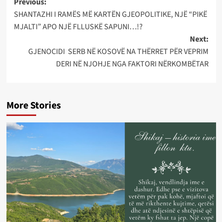
Post
Previous:
SHANTAZHI I RAMËS MË KARTËN GJEOPOLITIKE, NJË “PIKË
navigation
MJALTI” APO NJË FLLUSKË SAPUNI…!?
Next:
GJENOCIDI SERB NË KOSOVË NA THËRRET PËR VEPRIM
DERI NË NJOHJE NGA FAKTORI NËRKOMBËTAR
More Stories