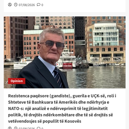
07/08/2026
0
Opinion
Rezistenca paqësore (gandiste), guerila e UÇK-së, roli i
Shteteve të Bashkuara të Amerikës dhe ndërhyrja e
NATO-s: një analizë e ndërveprimit të legjitimitetit
politik, të drejtës ndërkombëtare dhe të së drejtës së
vetëvendosjes së popullit të Kosovës
02/08/2026
0