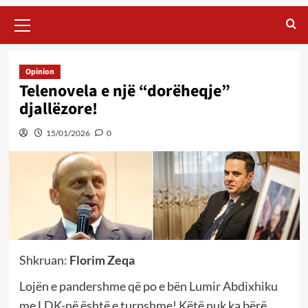
Primary
Menu
Opinion
Telenovela e një “dorëheqje”
djallëzore!
15/01/2026
0
Shkruan:
Florim Zeqa
Lojën e pandershme që po e bën Lumir Abdixhiku
me LDK-në është e turpshme! Këtë nuk ka bërë