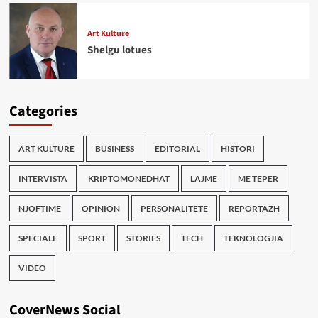
Art Kulture
Shelgu lotues
Categories
ART KULTURE
BUSINESS
EDITORIAL
HISTORI
INTERVISTA
KRIPTOMONEDHAT
LAJME
ME TEPER
NJOFTIME
OPINION
PERSONALITETE
REPORTAZH
SPECIALE
SPORT
STORIES
TECH
TEKNOLOGJIA
VIDEO
CoverNews Social