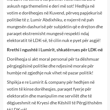
askush nga themelimi e deri më sot! Hedhja në
votim e dorëheqjes në Kuvend, përveq papjekurisë
politike të z. Lumir Abdixhiku, e nxjerrë në pah
mungesën dashurisë për subjektin që e drejton dhe
paraqet ekstremisht mungesë respekti ndaj
elektoratit të LDK-së, të cilin nuk e pyet për asgjë!
Rrethi i ngushtë i Lumirit, shkatërrues për LDK-në
Dorëheqja si akt moral personal për ta dëshmuar
përgjegjësinë politike dhe ndjesinë morale për
humbje në zgjedhje nuk vihet në pazar politik!
Shpikja e re Lumirit & company për hedhjen në
votim të kinse dorëheqjes, paraqet fyerje për
elektoratin dhe manipulim me servilët dhe të
dëgjueshmit në Kryesi dhe Këshill të Përgjithshëm
të LDK-së!