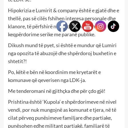
Hipokrizia e Lumirit & company është e gjatë dhe e
thellë, pas së cilës fshihen interesa personale dhe
klanore, të përfshirë në tenderomani dhe
keqpërdorime serike me paranë publike.
Dikush mund të pyet, si është e mundur që Lumiri
nga opozita të abuzojë dhe shpërdoroj buxhetin e
shtetit?!
Po, këtë e bën në koordinim me kryetarët e
komunave që qeverisen nga LDK-ja.
Me tenderomani në gjithçka dhe për çdo gjë!
Prishtina është ‘Kupola’ e shpërdorimeve në nivel
vendi, por nuk mungojnë as komunat e tjera, në të
cilat përveq punësimeve familjare dhe partiake,
punësohen edhe militant partiakë, familjarë të