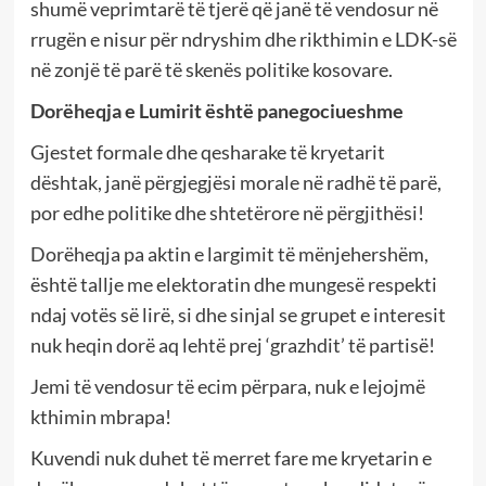
shumë veprimtarë të tjerë që janë të vendosur në
rrugën e nisur për ndryshim dhe rikthimin e LDK-së
në zonjë të parë të skenës politike kosovare.
Dorëheqja e Lumirit është panegociueshme
Gjestet formale dhe qesharake të kryetarit
dështak, janë përgjegjësi morale në radhë të parë,
por edhe politike dhe shtetërore në përgjithësi!
Dorëheqja pa aktin e largimit të mënjehershëm,
është tallje me elektoratin dhe mungesë respekti
ndaj votës së lirë, si dhe sinjal se grupet e interesit
nuk heqin dorë aq lehtë prej ‘grazhdit’ të partisë!
Jemi të vendosur të ecim përpara, nuk e lejojmë
kthimin mbrapa!
Kuvendi nuk duhet të merret fare me kryetarin e