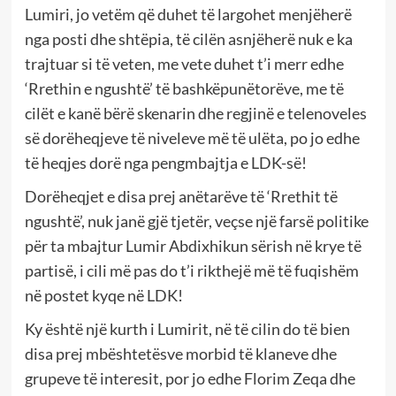
Lumiri, jo vetëm që duhet të largohet menjëherë
nga posti dhe shtëpia, të cilën asnjëherë nuk e ka
trajtuar si të veten, me vete duhet t’i merr edhe
‘Rrethin e ngushtë’ të bashkëpunëtorëve, me të
cilët e kanë bërë skenarin dhe regjinë e telenoveles
së dorëheqjeve të niveleve më të ulëta, po jo edhe
të heqjes dorë nga pengmbajtja e LDK-së!
Dorëheqjet e disa prej anëtarëve të ‘Rrethit të
ngushtë’, nuk janë gjë tjetër, veçse një farsë politike
për ta mbajtur Lumir Abdixhikun sërish në krye të
partisë, i cili më pas do t’i rikthejë më të fuqishëm
në postet kyqe në LDK!
Ky është një kurth i Lumirit, në të cilin do të bien
disa prej mbështetësve morbid të klaneve dhe
grupeve të interesit, por jo edhe Florim Zeqa dhe