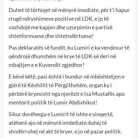
Duhet të tërhiqet në mënyrë imediate, për t’i hapur
rrugë ndryshimeve pozitive në LDK, e jo të
vazhdojë me kapjen dhe uzurpimin e partisë
shtetformuese dhe shtetndërtuese!
Pas deklaratës së fundit, ku Lumiri e ka vendosur të
qëndrojë dhunshëm në krye të LDK-së deri në
mbajtjen e e Kuvendit zgjedhor!
E bënë këtë, pasi është i bundur në mbështetjen e
gjërë të Këshillit të Përgjithshëm, organ ky i
përbërë kryesisht nga njerëzit e Isa Mustafës apo
mentorit politik të Lumir Abdixhikut!
Sikur dorëheqja e Lumirit të ishte e sinqertë,
atëherë ajo në mënyrë imdediate duhej të
shndërrohej në akt të kryer, e jo në pazar politik.