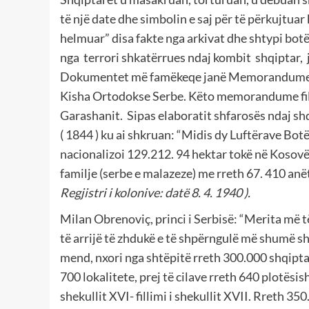
të një date dhe simbolin e saj për të përkujtuar
helmuar” disa fakte nga arkivat dhe shtypi botë
nga terrori shkatërrues ndaj kombit shqiptar,
Dokumentet më famëkeqe janë Memorandumet 
Kisha Ortodokse Serbe. Këto memorandume fill
Garashanit. Sipas elaboratit shfarosës ndaj shq
( 1844 ) ku ai shkruan: “Midis dy Luftërave Bot
nacionalizoi 129.212. 94 hektar tokë në Kosovë
familje (serbe e malazeze) me rreth 67. 410 an
Regjistri i kolonive: datë 8. 4. 1940 ).
Milan Obrenoviç, princi i Serbisë: “Merita më të 
të arrijë të zhdukë e të shpërngulë më shumë s
mend, nxori nga shtëpitë rreth 300.000 shqiptar
700 lokalitete, prej të cilave rreth 640 plotësi
shekullit XVI- fillimi i shekullit XVII. Rreth 3