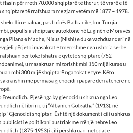
flasin për rreth 70.000 shqiptarë të therur, të vrarë e të
ra shqiptare të rrafshuara me zjarr vetëm më 1877 – 1978.
shekullin e kaluar, pas Luftës Ballkanike, kur Turqia
mbi, popullsia shqiptare autoktone në Luginën e Moravës
 nga Pllana e Madhe, Nisus (Nishi) e duke vazhduar deri në
evgjeli përjetoi masakrat e tmerrshme nga ushtria serbe.
rrafshuan për tokë fshatra e qytete shqiptare (752
ndbanime), u masakruan mizorisht mbi 150 mijë kurse u
buan mbi 300 mijë shqiptarë nga tokat e tyre. Këto
sakra ishin me përmasa gjenocidi i paparë deri atëherë në
ropë.
o Freundlich. Pjesë nga ky gjenocid u shkrua nga Leo
undlich në librin e tij “Albanien Golgatha” (1913), në
ip “Gjenocidi shqiptar. Është një dokument i cili u shkrua
 publicisti e politikani austriak me rrënjë hebre Leo
eundlich (1875-1953) i cili përshkruan metodat e