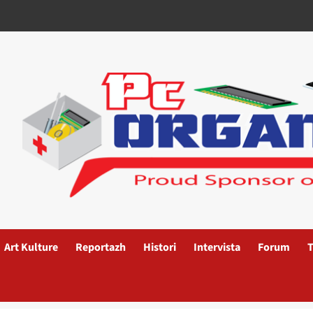
Art Kulture
Reportazh
Histori
Intervista
Forum
T