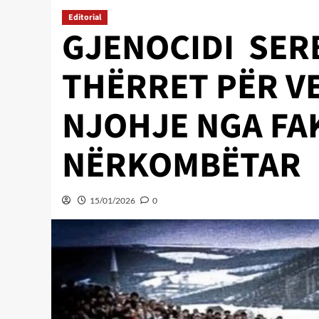
Editorial
GJENOCIDI SER
THËRRET PËR VE
NJOHJE NGA FA
NËRKOMBËTAR
15/01/2026
0