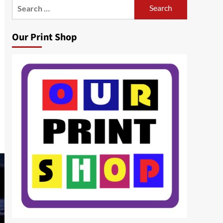
Search
for:
Our Print Shop