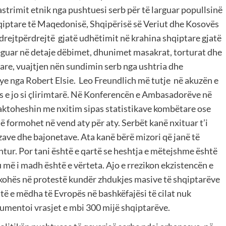
strimit etnik nga pushtuesi serb për të larguar popullsinë
qiptare të Maqedonisë, Shqipërisë së Veriut dhe Kosovës
drejtpërdrejtë gjatë udhëtimit në krahina shqiptare gjatë
eguar në detaje dëbimet, dhunimet masakrat, torturat dhe
tare, vuajtjen nën sundimin serb nga ushtria dhe
ye nga Robert Elsie. Leo Freundlich më tutje në akuzën e
ës e jo si çlirimtarë. Në Konferencën e Ambasadorëve në
caktoheshin me nxitim sipas statistikave kombëtare ose
të formohet në vend aty për aty. Serbët kanë nxituar t’i
zave dhe bajonetave. Ata kanë bërë mizori që janë të
tur. Por tani është e qartë se heshtja e mëtejshme është
 më i madh është e vërteta. Ajo e rrezikon ekzistencën e
i kohës në protestë kundër zhdukjes masive të shqiptarëve
uqitë e mëdha të Evropës në bashkëfajësi të cilat nuk
gumentoi vrasjet e mbi 300 mijë shqiptarëve.