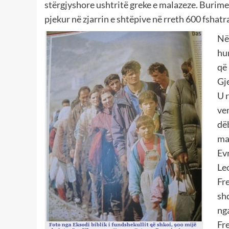
stërgjyshore ushtritë greke e malazeze. Burimet 
pjekur në zjarrin e shtëpive në rreth 600 fshat
Në 
hu
që
Gj
U 
ve
dë
ma
Ev
Le
Fre
shq
nga
Fr