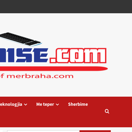
eknologjia
Me teper
Sherbime