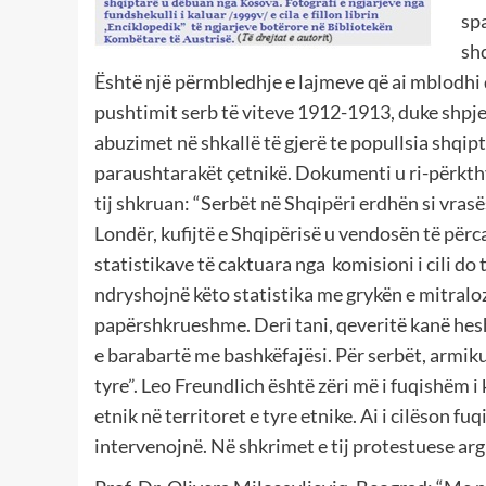
spa
sh
Është një përmbledhje e lajmeve që ai mblodhi 
pushtimit serb të viteve 1912-1913, duke shpj
abuzimet në shkallë të gjerë te popullsia shqip
paraushtarakët çetnikë. Dokumenti u ri-përkth
tij shkruan: “Serbët në Shqipëri erdhën si vras
Londër, kufijtë e Shqipërisë u vendosën të për
statistikave të caktuara nga komisioni i cili do 
ndryshojnë këto statistika me grykën e mitralo
papërshkrueshme. Deri tani, qeveritë kanë hesh
e barabartë me bashkëfajësi. Për serbët, armiku
tyre”. Leo Freundlich është zëri më i fuqishëm 
etnik në territoret e tyre etnike. Ai i cilëson f
intervenojnë. Në shkrimet e tij protestuese ar