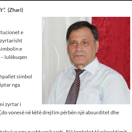
t”.
(Zhari)
itucionet e
zyrtarisht
simbolin e
– lulëkuqen
hpallet simbol
iptar nga
 zyrtar i
Çdo vonesë në këtë drejtim përbën një absurditet dhe
hekujve nga pushtuesit serb. Në kontekst të përcaktimit