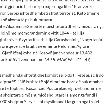
 këtë gjenocid barbarë po nxjerr nga libri “Pranverë e
ror. Serbia ishte dhe mbeti shtet terrorist. Këto tmerre
 janë akoma të pa hulumtuara.
e Akademisë Serbe të mbështetura dhe frymëzuara nga
ojnë me memorandumin e vitit 1844 – të Ilija
iptarëve të zyrtarit serb, Ilija Garashaninit, “Naçertania”
ërore qeveria e krajlit në emër të Reformës Agrare
. Gjatë kësaj kohe, në Kosovë janë vendosur 13.482
ëtarë në 594 vendbanime.
( A J B. MAR,96 – 21 – 69,
mëdha ndaj shtetit dhe kombit serb do t’i ketë ai, i cili do
hqiptarë!“. “Në kushte të një dimri me borë që nuk mbahet
ë të Toplicës, Kosanicës, Pustarekës etj., që banonin në
sht shqiptare e më shumicë shqiptare islame nga fundi i
50.000 shqiptarë kryesisht myslimanë i larguan nga trojet