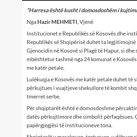
“Harresa është kusht i domosdoshëm i kujtimi
Nga
Hazir MEHMETI
, Vjenë
Institucionet e Republikës së Kosovës dhe inst
Republikës së Shqipërisë duhet ta legjitimojnë 
Gjenocidin në Kosovë si Plagë të Hapur, si dhe 
mbështetur tashmë nga 24 komunat e Kosovës 
me katër petale.
Lulëkuqja e Kosovës me katër petale duhet të s
përkujtues i vuajtjeve shekullore të kombit shq
tmerret serbe.
Për shqiptarët është e domosdoshme përcaktimi
datës përkujtimore dhe simbolit përfaqësues. 
papërgjegjësi të institucioneve tona.
Shqiptarët u masakruan, torturuan, u dëbuan s