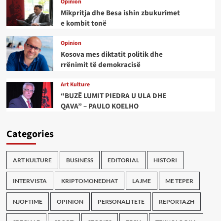
Opinion
Mikpritja dhe Besa ishin zbukurimet
e kombit tonë
Opinion
Kosova mes diktatit politik dhe
rrënimit të demokracisë
Art Kulture
“BUZË LUMIT PIEDRA U ULA DHE
QAVA” – PAULO KOELHO
Categories
ART KULTURE
BUSINESS
EDITORIAL
HISTORI
INTERVISTA
KRIPTOMONEDHAT
LAJME
ME TEPER
NJOFTIME
OPINION
PERSONALITETE
REPORTAZH