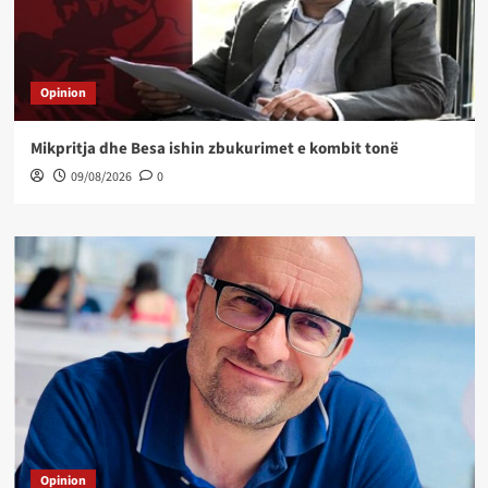
Opinion
Mikpritja dhe Besa ishin zbukurimet e kombit tonë
09/08/2026
0
Opinion