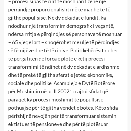
– procesi sipas të cilit të moshuarit zënë një
përqindje proporcionalisht më të madhe të të
gjithë popullsisë. Në dy dekadat e fundit, ka
ndodhur një transformim demografik i veçantë,
ndërsa rritja e përqindjes së personave të moshuar
– 65 vjeç e lart – shoqërohet me ulje të përqindjes
së fëmijëve dhe të të rinjve. Politikëbërësit duhet
të përgatiten që forca e plotë e këtij procesi
transformimi të ndihet në dy dekadat e ardhshme
dhe të prekë të gjitha sferat e jetës: ekonomike,
sociale dhe politike. Asambleja e Dytë Botërore
për Moshimin në prill 20021 trajtoi sfidat që
paraqet ky proces i moshimit të popullsisë
pothuajse për të gjitha vendet e botës. Këto sfida
përfshijnë nevojën për të transformuar sistemin
ekzistues të pensioneve dhe për të plotësuar