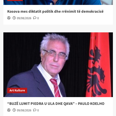
Kosova mes diktatit politik dhe rrënimit të demokracisë
09/08/2026
0
Art Kulture
“BUZË LUMIT PIEDRA U ULA DHE QAVA” – PAULO KOELHO
09/08/2026
0