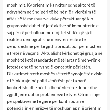
moshimit. Ky orientim ka nxitur edhe aktorë të
ndryshëm në Shqipëri të bëjnë një rivlerësim të
aftësisë të moshuarve, duke përcaktuar që kjo
grupmoshë duhet të jetë aktive në komunitetin e
saj për të përballuar me dinjitet sfidën që sjell
realiteti demografik në mënyrën reale e të
qëndrueshme për të gjitha brezat, por për moshën
e tretë në veçanti. Aktualisht kërkohet që gruaja në
moshë të ketë standarde më të larta në mënyrën e
jetesës dhe të ndryshojë konceptin për jetën.
Diskutimet rreth moshës së tretë synojnë të nxisin
e të inkurajojnë politikëbërësit për ta parë
konkretisht dhe për t’i dhënë vlerën e duhur dhe
zgjidhjen e duhur problemeve të tyre. Ofrimi i një
perspektive më të gjerë për kontributin e
potencialin e njerëzve të moshuar jep një orientim