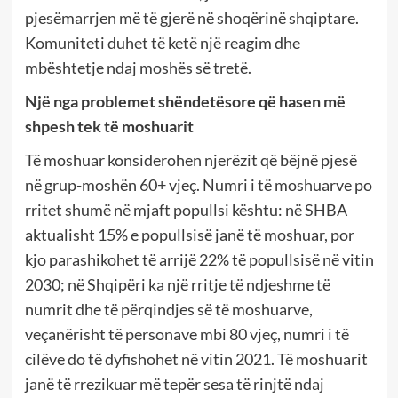
pjesëmarrjen më të gjerë në shoqërinë shqiptare.
Komuniteti duhet të ketë një reagim dhe
mbështetje ndaj moshës së tretë.
Një nga problemet shëndetësore që hasen më
shpesh tek të moshuarit
Të moshuar konsiderohen njerëzit që bëjnë pjesë
në grup-moshën 60+ vjeç. Numri i të moshuarve po
rritet shumë në mjaft popullsi kështu: në SHBA
aktualisht 15% e popullsisë janë të moshuar, por
kjo parashikohet të arrijë 22% të popullsisë në vitin
2030; në Shqipëri ka një rritje të ndjeshme të
numrit dhe të përqindjes së të moshuarve,
veçanërisht të personave mbi 80 vjeç, numri i të
cilëve do të dyfishohet në vitin 2021. Të moshuarit
janë të rrezikuar më tepër sesa të rinjtë ndaj