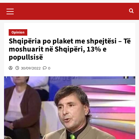
Primary
Menu
Opinion
Shqipëria po plaket me shpejtësi – Të
moshuarit në Shqipëri, 13% e
popullsisë
30/09/2022
0