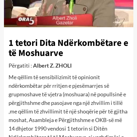
1 tetori Dita Ndërkombëtare e
të Moshuarve
Përgatiti :
Albert Z. ZHOLI
Me qëllim të sensibilizimit të opinionit
ndërkombëtar për rritjen e pjesëmarrjes së
grupmoshave të vjetra (moshuara) në popullsinë e
përgjithshme dhe pasojave nga një zhvillim i tillë
,me qëllim të zhvillimit të një shoqërie për të gjitha
moshat, Asambleja e Përgjithshme e OKB-së më
14 dhjetor 1990 vendosi 1 tetorin si Ditën
Ndërkombëtare të të Moshuarve, si vazhdimësi e