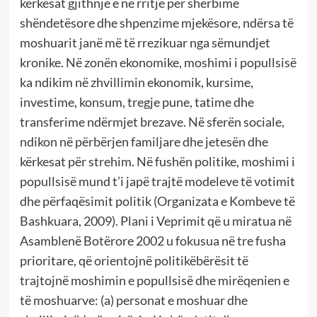
kërkesat gjithnjë e në rritje për shërbime
shëndetësore dhe shpenzime mjekësore, ndërsa të
moshuarit janë më të rrezikuar nga sëmundjet
kronike. Në zonën ekonomike, moshimi i popullsisë
ka ndikim në zhvillimin ekonomik, kursime,
investime, konsum, tregje pune, tatime dhe
transferime ndërmjet brezave. Në sferën sociale,
ndikon në përbërjen familjare dhe jetesën dhe
kërkesat për strehim. Në fushën politike, moshimi i
popullsisë mund t’i japë trajtë modeleve të votimit
dhe përfaqësimit politik (Organizata e Kombeve të
Bashkuara, 2009). Plani i Veprimit që u miratua në
Asamblenë Botërore 2002 u fokusua në tre fusha
prioritare, që orientojnë politikëbërësit të
trajtojnë moshimin e popullsisë dhe mirëqenien e
të moshuarve: (a) personat e moshuar dhe