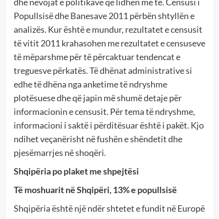
dhe nevojat e politikave që lidhen me të. Censusi i
Popullsisë dhe Banesave 2011 përbën shtyllën e
analizës. Kur është e mundur, rezultatet e censusit
të vitit 2011 krahasohen me rezultatet e censuseve
të mëparshme për të përcaktuar tendencat e
treguesve përkatës. Të dhënat administrative si
edhe të dhëna nga anketime të ndryshme
plotësuese dhe që japin më shumë detaje për
informacionin e censusit. Për tema të ndryshme,
informacioni i saktë i përditësuar është i pakët. Kjo
ndihet veçanërisht në fushën e shëndetit dhe
pjesëmarrjes në shoqëri.
Shqipëria po plaket me shpejtësi
Të moshuarit në Shqipëri, 13% e popullsisë
Shqipëria është një ndër shtetet e fundit në Europë