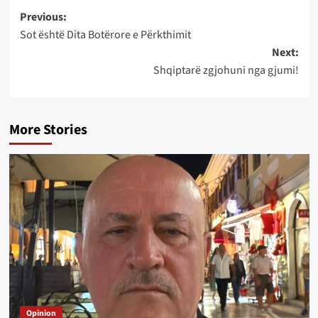
Post
Previous:
Sot është Dita Botërore e Përkthimit
navigation
Next:
Shqiptarë zgjohuni nga gjumi!
More Stories
Opinion