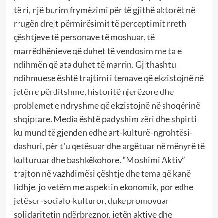
të ri, një burim frymëzimi për të gjithë aktorët në
rrugën drejt përmirësimit të perceptimit rreth
çështjeve të personave të moshuar, të
marrëdhënieve që duhet të vendosim me ta e
ndihmën që ata duhet të marrin. Gjithashtu
ndihmuese është trajtimi i temave që ekzistojnë në
jetën e përditshme, historitë njerëzore dhe
problemet e ndryshme që ekzistojnë në shoqërinë
shqiptare. Media është padyshim zëri dhe shpirti
ku mund të gjenden edhe art-kulturë-ngrohtësi-
dashuri, për t’u qetësuar dhe argëtuar në mënyrë të
kulturuar dhe bashkëkohore. “Moshimi Aktiv”
trajton në vazhdimësi çështje dhe tema që kanë
lidhje, jo vetëm me aspektin ekonomik, por edhe
jetësor-socialo-kulturor, duke promovuar
solidaritetin ndërbreznor, jetën aktive dhe