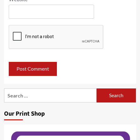
Search
for:
Our Print Shop