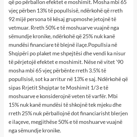
që po përballon efektet e moshimit. Mosha mbi 65
vjeç përben 13% të popullsisë, ndërkohë që rreth
92 mijë persona të kësaj grupmoshe jetojnë të
vetmuar. Rreth 50% e të moshuarve vuajnë nga
sëmundje kronike, ndërkohë që 25% nuk kanë
mundësi financiare të blejnë ilaçe.Popullsia në
Shqipëri po plaket me shpejtësi dhe vendi ka nisur
të përjetojë efektet e moshimit. Nëse në vitet ’90
mosha mbi 65 vjeç përbënte rreth 3.5% të
popullsisë, sot ka arritur në 13% e saj. Ndërkohë që
sipas Rrjetit Shqiptar te Moshimit 1/3 e të
moshuarve e konsiderojnë veten të varfër. Mbi
15% nuk kanë mundësi të shkojnë tek mjeku dhe
rreth 25% nuk përballojnë dot financiarisht blerjen
e ilaçeve, megjithëse 50% e të moshuarve vuajnë
nga sëmundje kronike.