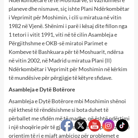
planeve dhe nismave, siç ishte Plani Ndërkombëtar
i Veprimit për Moshimin, i cili u miratua në vitin
1982 në Vjenë. Shënimi i parë i kësaj dite fillon nga
1 tetori i vitit 1991, viti në të cilin Asambleja e
Përgjithshme e OKB-së miratoi Parimet e
Kombeve të Bashkuara për të Moshuarit, ndërsa
në vitin 2002, në Madrid u miratua Plani (II)
Ndërkombëtar i Veprimit për Moshimin në kërkim
të mundësive për përgjigje të këtyre sfidave.
Asambleja e Dytë Botërore
Asambleja e Dytë Botërore mbi Moshimin shënoi
një kthesë të rëndësishme si bota duhet të
përballet me sfidën më të madhe, që është ndërtimi
i një shoqërie për të gjitha moshat dhe propozoi një
orientim të ri e mjaft ambicioz për problemet e