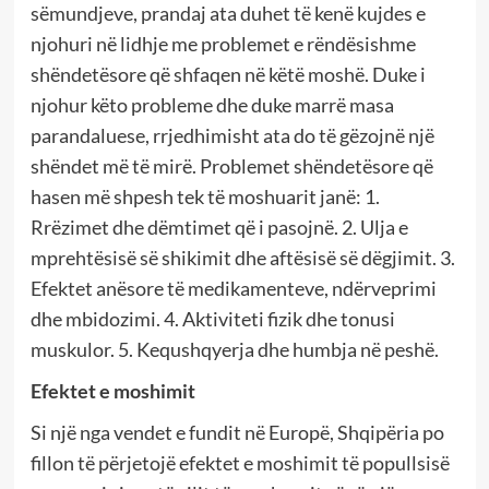
sëmundjeve, prandaj ata duhet të kenë kujdes e
njohuri në lidhje me problemet e rëndësishme
shëndetësore që shfaqen në këtë moshë. Duke i
njohur këto probleme dhe duke marrë masa
parandaluese, rrjedhimisht ata do të gëzojnë një
shëndet më të mirë. Problemet shëndetësore që
hasen më shpesh tek të moshuarit janë: 1.
Rrëzimet dhe dëmtimet që i pasojnë. 2. Ulja e
mprehtësisë së shikimit dhe aftësisë së dëgjimit. 3.
Efektet anësore të medikamenteve, ndërveprimi
dhe mbidozimi. 4. Aktiviteti fizik dhe tonusi
muskulor. 5. Kequshqyerja dhe humbja në peshë.
Efektet e moshimit
Si një nga vendet e fundit në Europë, Shqipëria po
fillon të përjetojë efektet e moshimit të popullsisë