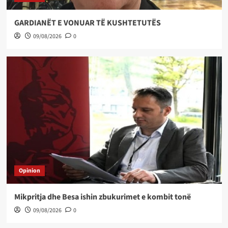
GARDIANËT E VONUAR TË KUSHTETUTËS
09/08/2026
0
Opinion
Mikpritja dhe Besa ishin zbukurimet e kombit tonë
09/08/2026
0