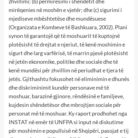
zhvillimi; (b) përmirësimi i shëndetit dhe
mirëqenies në moshën e vjetër; dhe (c) sigurimi i
mjediseve mbështetëse dhe mundësuese
(Organizata e Kombeve të Bashkuara, 2002). Plani
synon të garantojë që të moshuarit të kuptojnë
plotësisht të drejtat e njeriut, të kenë moshimin e
sigurt dhe larg varfërisë, të marrin pjesë plotësisht
në jetën ekonomike, politike dhe sociale dhe të
kenë mundësi për zhvillim në periudhat e tjera të
jetës. Gjithashtu fokusohet në eliminimin e dhunës
dhe diskriminimit kundër personave më të
moshuar, barazinë gjinore, rëndësinë e familjeve,
kujdesin shëndetësor dhe mbrojtjen sociale për
personat më të moshuar. Ky raport prodhohet nga
INSTAT në emër të UNFPA si input në diskutime
për moshimin e popullsisë në Shqipëri, pasojat e tij