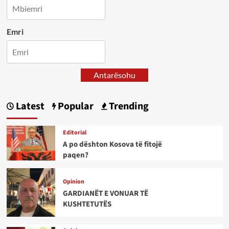
Emri
Antarësohu
Latest
Popular
Trending
Editorial
A po dështon Kosova të fitojë
paqen?
Opinion
GARDIANËT E VONUAR TË
KUSHTETUTËS