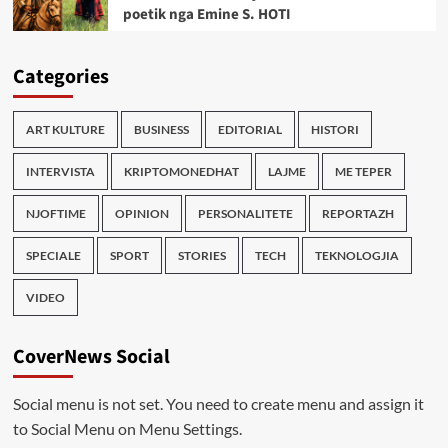
poetik nga Emine S. HOTI
Categories
ART KULTURE
BUSINESS
EDITORIAL
HISTORI
INTERVISTA
KRIPTOMONEDHAT
LAJME
ME TEPER
NJOFTIME
OPINION
PERSONALITETE
REPORTAZH
SPECIALE
SPORT
STORIES
TECH
TEKNOLOGJIA
VIDEO
CoverNews Social
Social menu is not set. You need to create menu and assign it
to Social Menu on Menu Settings.