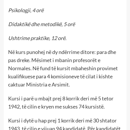
Psikologji, 4 orë
Didaktikë dhe metodikë, 5 orë
Ushtrime praktike, 12 orë.
Në kurs punohej në dy ndërrime ditore: para dhe
pas dreke. Mësimet i mbanin profesorët e
Normales. Në fund të kursit mbaheshin provimet
kualifikuese para 4 komisioneve të cilat i kishte
caktuar Ministria e Arsimit.
Kursi i parë u mbajt prej 8 korrik deri më 5 tetor
1942, të cilin e kryen me sukses 74 kursistë.
Kursi i dytë u hap prej 1 korrik deri më 30 shtator
1943, të cilin e vijuan 94 kandidatë. Për kandidatët