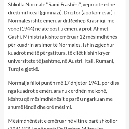
Shkolla Normale ‘’Sami Frashëri’’, vepronte edhe
drejtimi liceal (gjimnazi). Drejtor (apo komesar) i
Normales ishte emëruar dr.Rexhep Krasniqi, më
vonë (1944) në atë post u emërua prof. Ahmet
Gashi. Ministria kishte emëruar 12 mësimdhënës
për kuadrin arsimor të Normales. Ishin zgjedhur
kuadrot më të përgatitura, të cilët kishin kryer
universitete të jashtme, në Austri, Itali, Rumani,
Turqi e gjetkë.
Normalja filloi punën më 17 dhjetor 1941, por disa
nga kuadrot e emëruara nuk erdhën me kohë,
kështu që mësimdhënësit e parë u ngarkuan me
shumë lëndë dhe orë mësimi.
Mësimdhënësit e emëruar në vitin e parë shkollor
(1941/42), kanë qenë: Dr.Rexhep Mitrovica