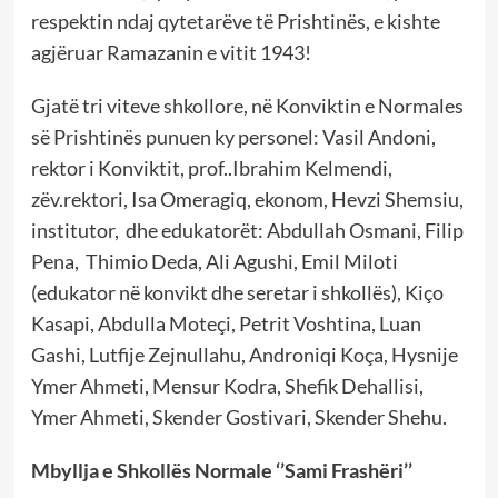
respektin ndaj qytetarëve të Prishtinës, e kishte
agjëruar Ramazanin e vitit 1943!
Gjatë tri viteve shkollore, në Konviktin e Normales
së Prishtinës punuen ky personel: Vasil Andoni,
rektor i Konviktit, prof..Ibrahim Kelmendi,
zëv.rektori, Isa Omeragiq, ekonom, Hevzi Shemsiu,
institutor, dhe edukatorët: Abdullah Osmani, Filip
Pena, Thimio Deda, Ali Agushi, Emil Miloti
(edukator në konvikt dhe seretar i shkollës), Kiço
Kasapi, Abdulla Moteçi, Petrit Voshtina, Luan
Gashi, Lutfije Zejnullahu, Androniqi Koça, Hysnije
Ymer Ahmeti, Mensur Kodra, Shefik Dehallisi,
Ymer Ahmeti, Skender Gostivari, Skender Shehu.
Mbyllja e Shkollës Normale ‘’Sami Frashëri’’