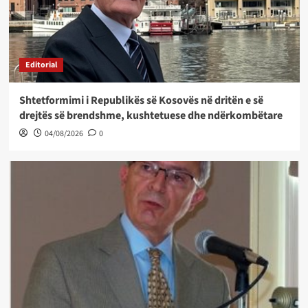
Editorial
Shtetformimi i Republikës së Kosovës në dritën e së
drejtës së brendshme, kushtetuese dhe ndërkombëtare
04/08/2026
0