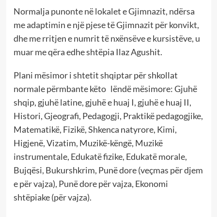
Normalja punonte në lokalet e Gjimnazit, ndërsa
me adaptimin e një pjese të Gjimnazit për konvikt,
dhe me rritjen e numrit të nxënsëve e kursistëve, u
muar me qëra edhe shtëpia Ilaz Agushit.
Plani mësimor i shtetit shqiptar për shkollat
normale përmbante këto lëndë mësimore: Gjuhë
shqip, gjuhë latine, gjuhë e huaj I, gjuhë e huaj II,
Histori, Gjeografi, Pedagogji, Praktikë pedagogjike,
Matematikë, Fizikë, Shkenca natyrore, Kimi,
Higjenë, Vizatim, Muzikë-këngë, Muzikë
instrumentale, Edukatë fizike, Edukatë morale,
Bujqësi, Bukurshkrim, Punë dore (veçmas për djem
e për vajza), Punë dore për vajza, Ekonomi
shtëpiake (për vajza).