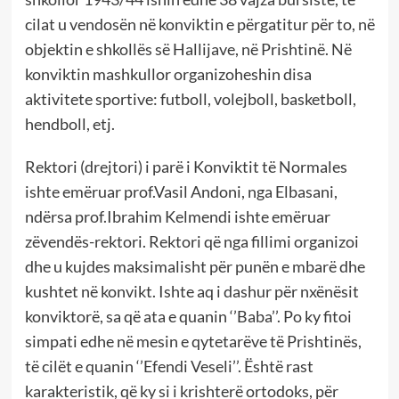
cilat u vendosën në konviktin e përgatitur për to, në
objektin e shkollës së Hallijave, në Prishtinë. Në
konviktin mashkullor organizoheshin disa
aktivitete sportive: futboll, volejboll, basketboll,
hendboll, etj.
Rektori (drejtori) i parë i Konviktit të Normales
ishte emëruar prof.Vasil Andoni, nga Elbasani,
ndërsa prof.Ibrahim Kelmendi ishte emëruar
zëvendës-rektori. Rektori që nga fillimi organizoi
dhe u kujdes maksimalisht për punën e mbarë dhe
kushtet në konvikt. Ishte aq i dashur për nxënësit
konviktorë, sa që ata e quanin ‘’Baba’’. Po ky fitoi
simpati edhe në mesin e qytetarëve të Prishtinës,
të cilët e quanin ‘’Efendi Veseli’’. Është rast
karakteristik, që ky si i krishterë ortodoks, për