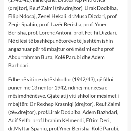
(drejtor), Reuf Zaimi (zëv.drejtor), Lirak Dodbiba,
Filip Ndocaj, Zenel Hekali, dr.Musa Dizdari, prof.
Zeqir Spahiu, prof. Lazër Berisha, prof. Ymer
Berisha, prof. Lorenc Antoni, prof. Fet-hi Dizdari.
Në cilësi të bashkëpunëtorëve të jashtëm ishin
angazhuar për të mbajtur orë mësimi edhe prof.
Abdurrahman Buza, Kolë Parubi dhe Adem
Bazhdari.
Edhe në vitin e dytë shkollor (1942/43), që filloi
punën më 13 nëntor 1942, ndihej mungesa e
mësimdhënësve. Gjatë atij viti shkollor mësimet i
mbajtën: Dr Rexhep Krasniqi (drejtor), Reuf Zaimi
(zëv.drejtor), prof.Lirak Dodbiba, Adem Bazhdari,
Aqif Selfo, prof.Ibrahim Kelmendi, Eftim Deri,
dr.Myftar Spahiu, prof.Ymer Berisha, Kolë Parubi,