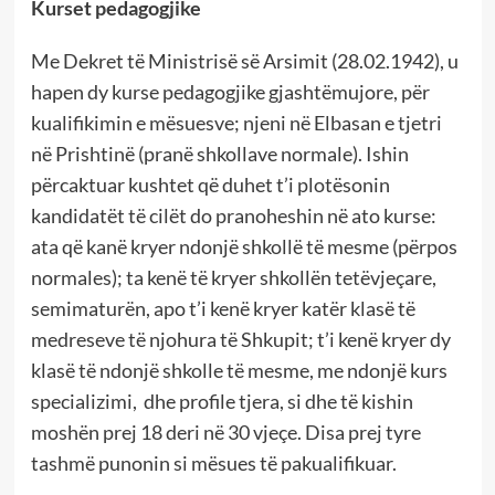
Kurset pedagogjike
Me Dekret të Ministrisë së Arsimit (28.02.1942), u
hapen dy kurse pedagogjike gjashtëmujore, për
kualifikimin e mësuesve; njeni në Elbasan e tjetri
në Prishtinë (pranë shkollave normale). Ishin
përcaktuar kushtet që duhet t’i plotësonin
kandidatët të cilët do pranoheshin në ato kurse:
ata që kanë kryer ndonjë shkollë të mesme (përpos
normales); ta kenë të kryer shkollën tetëvjeçare,
semimaturën, apo t’i kenë kryer katër klasë të
medreseve të njohura të Shkupit; t’i kenë kryer dy
klasë të ndonjë shkolle të mesme, me ndonjë kurs
specializimi, dhe profile tjera, si dhe të kishin
moshën prej 18 deri në 30 vjeçe. Disa prej tyre
tashmë punonin si mësues të pakualifikuar.