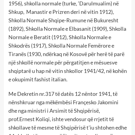
1956), shkolla normale (turke, ‘Darulmualim) në
Shkup, Manastir e Prizren deri në vitin 1912),
Shkolla Normale Shqipe-Rumune në Bukuresht
(1892), Shkolla Normale e Elbasanit (1909), Shkolla
Normale e Beratit (1912), Shkolla Normale e
Shkodrës (1917), Shkolla Normale Femërore e
Tiranës (1930, ndërkaq në Kosovë për herë të parë
një shkollë normale për përgatitjen e mësuesve
shqiptarë u hap në vitin shkollor 1941/42, në kohën
e okupimit fashist italian.
Me Dekretin nr.317 të datës 12 nëntor 1941, të
nënshkruar nga mëkëmbësi Françesko Jakomini
dhe nga ministri i Arsimit të Shqipërisë,
prof.Ernest Koliqi, ishte vendosur që rrjetit të
shkollave të mesme të Shqipërisë t’iu shtohen edhe