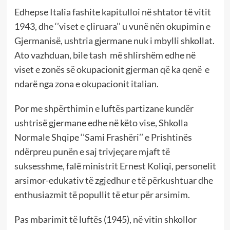
Edhepse Italia fashite kapitulloi në shtator të vitit
1943, dhe ‘’viset e çliruara’’ u vunë nën okupimin e
Gjermanisë, ushtria gjermane nuk i mbylli shkollat.
Ato vazhduan, bile tash më shlirshëm edhe në
viset e zonës së okupacionit gjerman që ka qenë e
ndarë nga zona e okupacionit italian.
Por me shpërthimin e luftës partizane kundër
ushtrisë gjermane edhe në këto vise, Shkolla
Normale Shqipe ‘’Sami Frashëri’’ e Prishtinës
ndërpreu punën e saj trivjeçare mjaft të
suksesshme, falë ministrit Ernest Koliqi, personelit
arsimor-edukativ të zgjedhur e të përkushtuar dhe
enthusiazmit të popullit të etur për arsimim.
Pas mbarimit të luftës (1945), në vitin shkollor