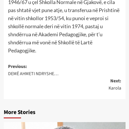
1946/67 u çel Shkolla Normale në Gjakovë, e cila
pas shtatë vjet pune atje, u transferua në Prishtinë
në vitin shkollor 1953/54, ku punoi e veproi si
shkollë normale deri në vitin 1974, pastaj u
shndërrua në Akademi Pedagogjike, për t’u
shndërrua më vonë në Shkollë të Lartë
Pedagogjike.
Post
Previous:
DEMË AHMETI NDRYSHE…
navigation
Next:
Karola
More Stories