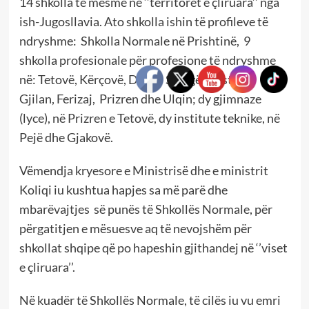
14 shkolla të mesme në ‘’territoret e çliruara’’ nga
ish-Jugosllavia. Ato shkolla ishin të profileve të
ndryshme: Shkolla Normale në Prishtinë, 9
shkolla profesionale për profesione të ndryshme
në: Tetovë, Kërçovë, Dibër, Strugë, Gostivar,
Gjilan, Ferizaj, Prizren dhe Ulqin; dy gjimnaze
(lyce), në Prizren e Tetovë, dy institute teknike, në
Pejë dhe Gjakovë.
Vëmendja kryesore e Ministrisë dhe e ministrit
Koliqi iu kushtua hapjes sa më parë dhe
mbarëvajtjes së punës të Shkollës Normale, për
përgatitjen e mësuesve aq të nevojshëm për
shkollat shqipe që po hapeshin gjithandej në ‘’viset
e çliruara’’.
Në kuadër të Shkollës Normale, të cilës iu vu emri