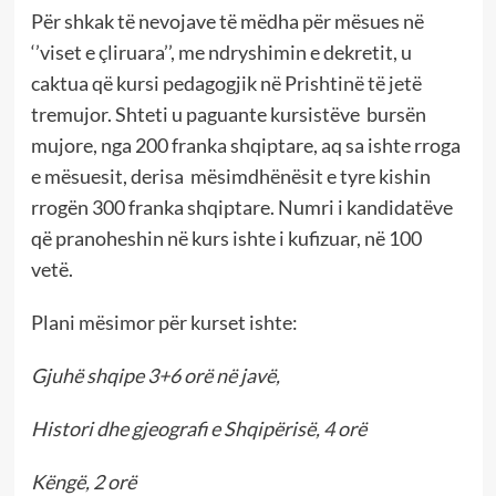
Për shkak të nevojave të mëdha për mësues në
‘’viset e çliruara’’, me ndryshimin e dekretit, u
caktua që kursi pedagogjik në Prishtinë të jetë
tremujor. Shteti u paguante kursistëve bursën
mujore, nga 200 franka shqiptare, aq sa ishte rroga
e mësuesit, derisa mësimdhënësit e tyre kishin
rrogën 300 franka shqiptare. Numri i kandidatëve
që pranoheshin në kurs ishte i kufizuar, në 100
vetë.
Plani mësimor për kurset ishte:
Gjuhë shqipe 3+6 orë në javë,
Histori dhe gjeografi e Shqipërisë, 4 orë
Këngë, 2 orë