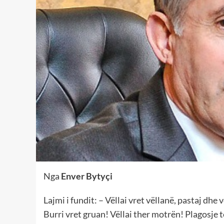
Nga
Enver Bytyçi
Lajmi i fundit: – Vëllai vret vëllanë, pastaj dhe
Burri vret gruan! Vëllai ther motrën! Plagosje 