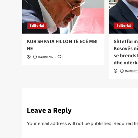
Editorial
Editorial
KUR SHPATA FILLON TË ECË MBI
Shtetform
NE
Kosovës në
së brends
04/08/2026
0
dhe ndër
04/08/2
Leave a Reply
Your email address will not be published.
Required fi