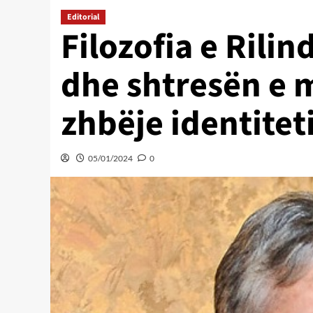
Editorial
Filozofia e Rilin
dhe shtresën e 
zhbëje identite
05/01/2024
0