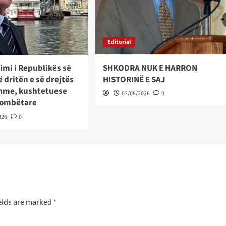
Editorial
imi i Republikës së
SHKODRA NUK E HARRON
 dritën e së drejtës
HISTORINË E SAJ
hme, kushtetuese
03/08/2026
0
kombëtare
026
0
elds are marked
*