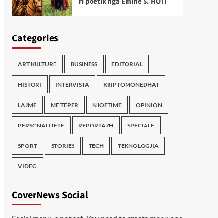
ri poetik nga Emine S. HOTI
Categories
ART KULTURE
BUSINESS
EDITORIAL
HISTORI
INTERVISTA
KRIPTOMONEDHAT
LAJME
ME TEPER
NJOFTIME
OPINION
PERSONALITETE
REPORTAZH
SPECIALE
SPORT
STORIES
TECH
TEKNOLOGJIA
VIDEO
CoverNews Social
Social menu is not set. You need to create menu and