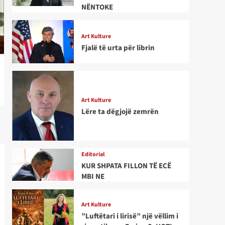
NËNTOKE
Art Kulture
Fjalë të urta për librin
Art Kulture
Lëre ta dëgjojë zemrën
Editorial
KUR SHPATA FILLON TË ECË
MBI NE
Art Kulture
”Luftëtari i lirisë” një vëllim i