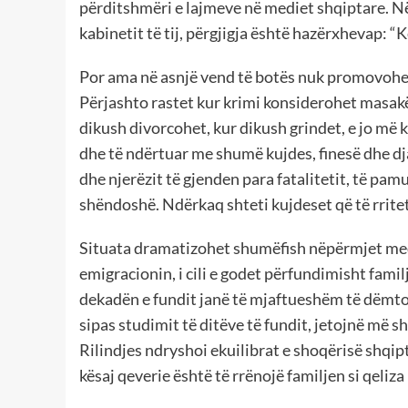
përditshmëri e lajmeve në mediet shqiptare. Në
kabinetit të tij, përgjigja është hazërxhevap: 
Por ama në asnjë vend të botës nuk promovohen
Përjashto rastet kur krimi konsiderohet masakë
dikush divorcohet, kur dikush grindet, e jo më k
dhe të ndërtuar me shumë kujdes, finesë dhe djal
dhe njerëzit të gjenden para fatalitetit, të pam
shëndoshë. Ndërkaq shteti kujdeset që të rritet
Situata dramatizohet shumëfish nëpërmjet medi
emigracionin, i cili e godet përfundimisht fami
dekadën e fundit janë të mjaftueshëm të dëmtoj
sipas studimit të ditëve të fundit, jetojnë më s
Rilindjes ndryshoi ekuilibrat e shoqërisë shqip
kësaj qeverie është të rrënojë familjen si qeliz