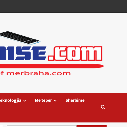
eknologjia
Me teper
Sherbime