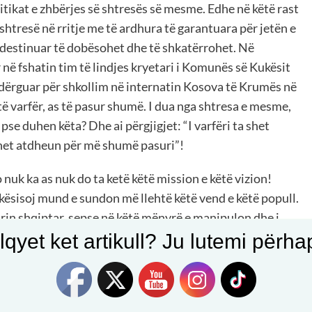
litikat e zhbërjes së shtresës së mesme. Edhe në këtë rast
shtresë në rritje me të ardhura të garantuara për jetën e
i destinuar të dobësohet dhe të shkatërrohet. Në
në fshatin tim të lindjes kryetari i Komunës së Kukësit
’i dërguar për shkollim në internatin Kosova të Krumës në
të varfër, as të pasur shumë. I dua nga shtresa e mesme,
pse duhen këta? Dhe ai përgjigjet: “I varfëri ta shet
shet atdheun për më shumë pasuri”!
Ajo nuk ka as nuk do ta ketë këtë mission e këtë vizion!
e kësisoj mund e sundon më llehtë këtë vend e këtë popull.
rin shqiptar, sepse në këtë mënyrë e manipulon dhe i
hkatërrojë familjen, me qëllim që kjo strukturë e
qyet ket artikull? Ju lutemi përhapn
ë përzgjedhur alternativën më të mirë të qeverisjes në
ektiv edhe i ligjit të tatimit për profesionet e lira, i cili
trese është interes politik i Rilindjes, sepse vetëm shtresa