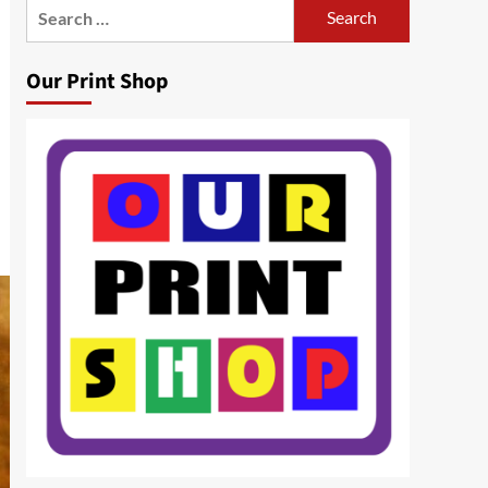
Search
for:
Our Print Shop