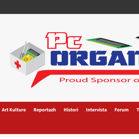
Art Kulture
Reportazh
Histori
Intervista
Forum
T