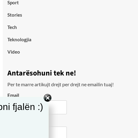
Sport
Stories
Tech
Teknologjia
Video
Antarësohuni tek ne!
Per te marre artikujt drejt per drejt ne emailin tuaj!
Email
i fjalën :)
City