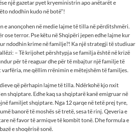
se një gazetar pyet kryeministrin apo anëtarët e
“Këto ndodhin kudo në botë”!
 e anonçohen në medie lajme të tilla në përditshmëri.
r ose terror. Pse këtu në Shqipëri jepen edhe lajme kur
ur ndodhin krime në familje?! Ka një strategji të studiuar
lëzi: – Të krijohet përshtypja se familja është në krizë
undur për të reaguar dhe për të mbajtur një familje të
 varfëria, me qëllim rrënimin e mëtejshëm të familjes.
eve që përhapin lajme të tilla. Ndërkohë kjo nxit
ljen shqiptare. Edhe kaq sa shqiptarë kanë emigruar në
në familjet shqiptare. Nga 12 qarqe në tetë prej tyre,
humë banorë të moshës së tretë, sesa të rinj. Qeveria e
tare në favor të armiqve të kombit tonë. Dhe formula e
a bazë e shoqërisë sonë.