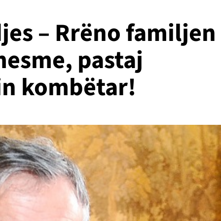
djes – Rrëno familjen
mesme, pastaj
tin kombëtar!