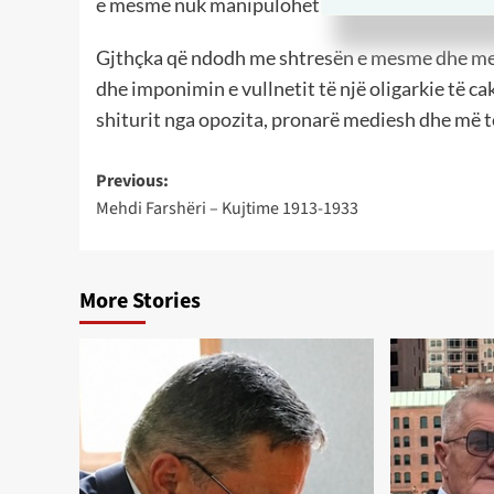
e mesme nuk manipulohet dhe nuk gënjehet me 
Gjthçka që ndodh me shtresën e mesme dhe me 
dhe imponimin e vullnetit të një oligarkie të c
shiturit nga opozita, pronarë mediesh dhe më t
Post
Previous:
Mehdi Farshёri – Kujtime 1913-1933
navigation
More Stories