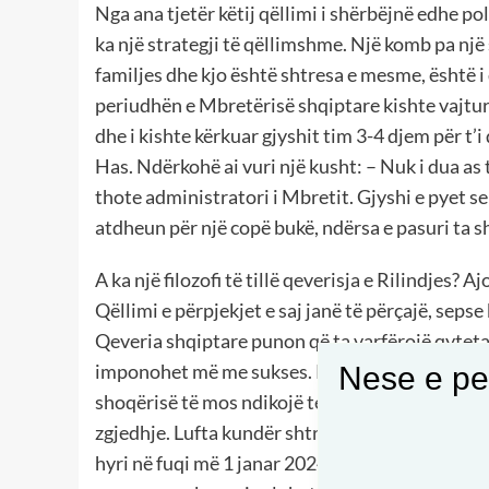
Nga ana tjetër këtij qëllimi i shërbëjnë edhe po
ka një strategji të qëllimshme. Një komb pa një 
familjes dhe kjo është shtresa e mesme, është 
periudhën e Mbretërisë shqiptare kishte vajtur 
dhe i kishte kërkuar gjyshit tim 3-4 djem për t
Has. Ndërkohë ai vuri një kusht: – Nuk i dua as 
thote administratori i Mbretit. Gjyshi e pyet se 
atdheun për një copë bukë, ndërsa e pasuri ta 
A ka një filozofi të tillë qeverisja e Rilindjes? 
Qëllimi e përpjekjet e saj janë të përçajë, seps
Qeveria shqiptare punon që ta varfërojë qyteta
imponohet më me sukses. Ka si destinacion ta s
Nese e pel
shoqërisë të mos ndikojë te anëtrët e saj për t
zgjedhje. Lufta kundër shtresës së mesme është obj
hyri në fuqi më 1 janar 2024. Rrënimi i kësaj sh