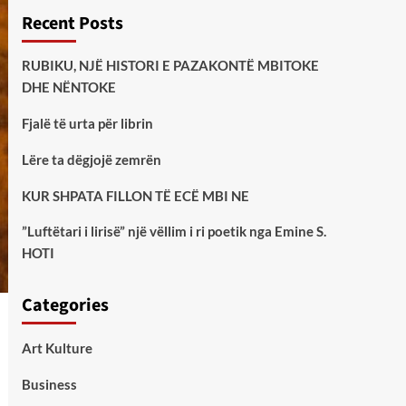
Recent Posts
RUBIKU, NJË HISTORI E PAZAKONTË MBITOKE
DHE NËNTOKE
Fjalë të urta për librin
Lëre ta dëgjojë zemrën
KUR SHPATA FILLON TË ECË MBI NE
”Luftëtari i lirisë” një vëllim i ri poetik nga Emine S.
HOTI
Categories
Art Kulture
Business