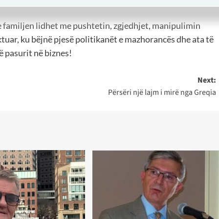
një thes miell në këmbim të votës.
familjen lidhet me pushtetin, zgjedhjet, manipulimin
aktuar, ku bëjnë pjesë politikanët e mazhorancës dhe ata të
ë pasurit në biznes!
Next:
Përsëri një lajm i mirë nga Greqia