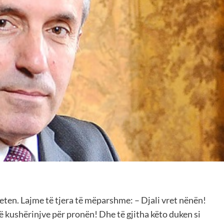
 veten. Lajme të tjera të mëparshme: – Djali vret nënën!
të kushërinjve për pronën! Dhe të gjitha këto duken si