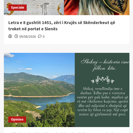
Speciale
Letra e 8 gushtit 1451, zëri i Krujës së Skënderbeut që
troket në portat e Sienës
09/08/2026
0
Opinion