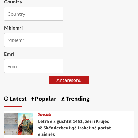
Country
Mbiemri
Emri
Antarësohu
Latest
Popular
Trending
Speciale
Letra e 8 gushtit 1451, zëri i Krujës
së Skënderbeut që troket në portat
e Sienës