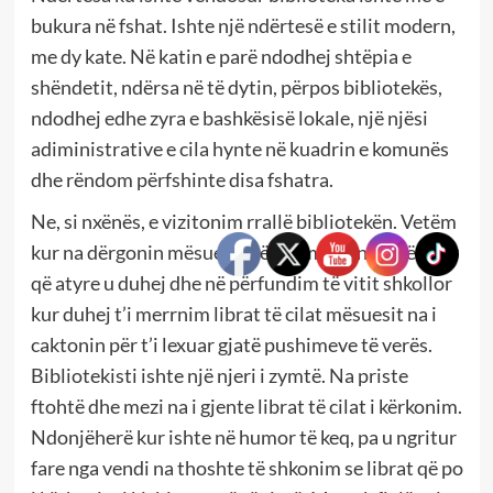
bukura në fshat. Ishte një ndërtesë e stilit modern,
me dy kate. Në katin e parë ndodhej shtëpia e
shëndetit, ndërsa në të dytin, përpos bibliotekës,
ndodhej edhe zyra e bashkësisë lokale, një njësi
adiministrative e cila hynte në kuadrin e komunës
dhe rëndom përfshinte disa fshatra.
Ne, si nxënës, e vizitonim rrallë bibliotekën. Vetëm
kur na dërgonin mësuesit për të marrë ndonjë libër
që atyre u duhej dhe në përfundim të vitit shkollor
kur duhej t’i merrnim librat të cilat mësuesit na i
caktonin për t’i lexuar gjatë pushimeve të verës.
Bibliotekisti ishte një njeri i zymtë. Na priste
ftohtë dhe mezi na i gjente librat të cilat i kërkonim.
Ndonjëherë kur ishte në humor të keq, pa u ngritur
fare nga vendi na thoshte të shkonim se librat që po