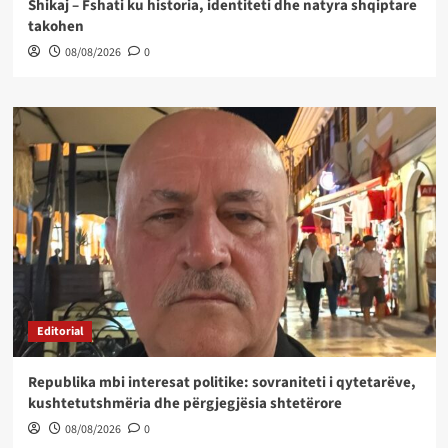
Shikaj – Fshati ku historia, identiteti dhe natyra shqiptare
takohen
08/08/2026
0
Editorial
Republika mbi interesat politike: sovraniteti i qytetarëve,
kushtetutshmëria dhe përgjegjësia shtetërore
08/08/2026
0