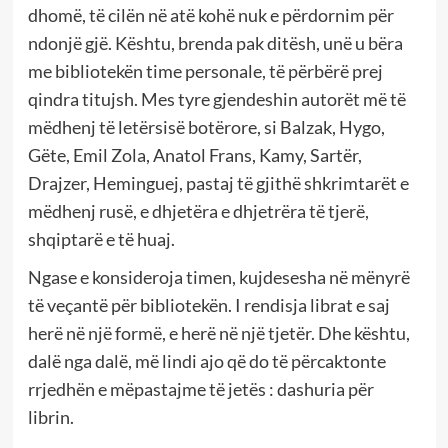
dhomë, të cilën në atë kohë nuk e përdornim për
ndonjë gjë. Kështu, brenda pak ditësh, unë u bëra
me bibliotekën time personale, të përbërë prej
qindra titujsh. Mes tyre gjendeshin autorët më të
mëdhenj të letërsisë botërore, si Balzak, Hygo,
Gëte, Emil Zola, Anatol Frans, Kamy, Sartër,
Drajzer, Heminguej, pastaj të gjithë shkrimtarët e
mëdhenj rusë, e dhjetëra e dhjetrëra të tjerë,
shqiptarë e të huaj.
Ngase e konsideroja timen, kujdesesha në mënyrë
të veçantë për bibliotekën. I rendisja librat e saj
herë në një formë, e herë në një tjetër. Dhe kështu,
dalë nga dalë, më lindi ajo që do të përcaktonte
rrjedhën e mëpastajme të jetës : dashuria për
librin.