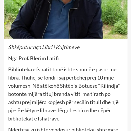
Shkëputur nga Libri i Kujtimeve
Nga
Prof. Blerim Latifi
Biblioteka e fshatit tonë ishte shumë e pasur me
libra. Thuhej se fondi i saj përbëhej prej 10 mijë
volumesh. Në atë kohë Shtëpia Botuese “Rilindja”
botonte mijëra tituj brenda vitit, me tirazh po
ashtu prej mijëra kopjesh për secilin titull dhe një
pjesë e këtyre librave dërgoheshin edhe nëpër
bibliotekat e fshatrave.
Ndërtesa ku ishte vendosur biblioteka ishte më e