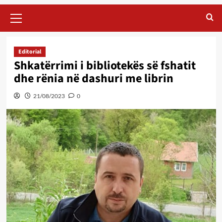
Primary
Menu
Editorial
Shkatërrimi i bibliotekës së fshatit
dhe rënia në dashuri me librin
21/08/2023
0