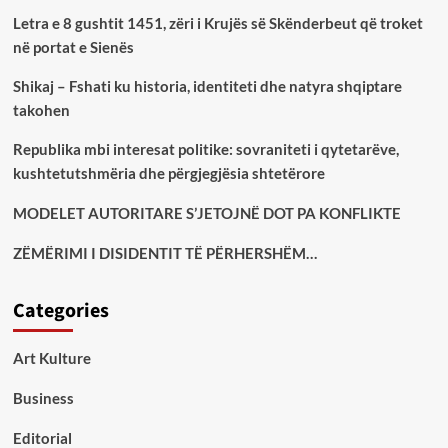
Letra e 8 gushtit 1451, zëri i Krujës së Skënderbeut që troket
në portat e Sienës
Shikaj – Fshati ku historia, identiteti dhe natyra shqiptare
takohen
Republika mbi interesat politike: sovraniteti i qytetarëve,
kushtetutshmëria dhe përgjegjësia shtetërore
MODELET AUTORITARE S’JETOJNË DOT PA KONFLIKTE
ZËMËRIMI I DISIDENTIT TË PËRHERSHËM…
Categories
Art Kulture
Business
Editorial