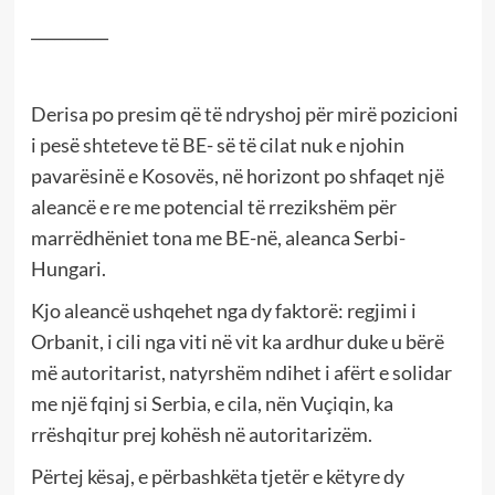
__________
Derisa po presim që të ndryshoj për mirë pozicioni
i pesë shteteve të BE- së të cilat nuk e njohin
pavarësinë e Kosovës, në horizont po shfaqet një
aleancë e re me potencial të rrezikshëm për
marrëdhëniet tona me BE-në, aleanca Serbi-
Hungari.
Kjo aleancë ushqehet nga dy faktorë: regjimi i
Orbanit, i cili nga viti në vit ka ardhur duke u bërë
më autoritarist, natyrshëm ndihet i afërt e solidar
me një fqinj si Serbia, e cila, nën Vuçiqin, ka
rrëshqitur prej kohësh në autoritarizëm.
Përtej kësaj, e përbashkëta tjetër e këtyre dy