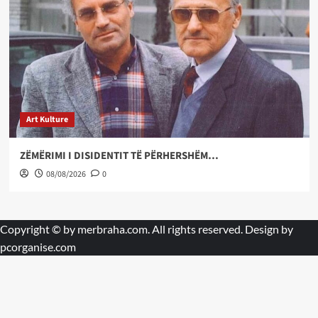
Art Kulture
ZËMËRIMI I DISIDENTIT TË PËRHERSHËM…
08/08/2026
0
Copyright © by
merbraha.com
. All rights reserved. Design by
pcorganise.com