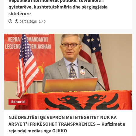
Republika mbi interesat politike: sovraniteti i
qytetarëve, kushtetutshmëria dhe përgjegjësia
shtetërore
08/08/2026
0
Editorial
NJË DREJTËSI QË VEPRON ME INTEGRITET NUK KA
ARSYE T’I FRIKËSOHET TRANSPARENCËS — Kufizimet e
reja ndaj medias nga GJKKO