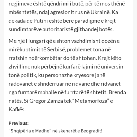
regjimeve është qëndrimi i butë, për të mos thënë
mbështetës, ndaj agresionit rus në Ukrainë. Ka
dekada që Putini është bërë paradigmë e krejt
sundimtarëve autoritaristë gjithandej botës.
Me një Hungari që e shton vazhdimisht dozën e
mirëkuptimit të Serbisë, problemet tona në
rrafshin ndërkombëtar do të shtohen. Krejt këto
zhvillime nuk përbëjnë kurfarë lajmi në universin
tonë politik, ku personazhe kryesore janë
radovanët e shndërruar në ridvanë dhe ridvanët
nga furrtarë mahalle në furrtarë të shtetit. Brenda
natës. Si Gregor Zamza tek “Metamorfoza” e
Kafkës.
Post
Previous:
“Shqipëria e Madhe” në skenarët e Beogradit!
navigation