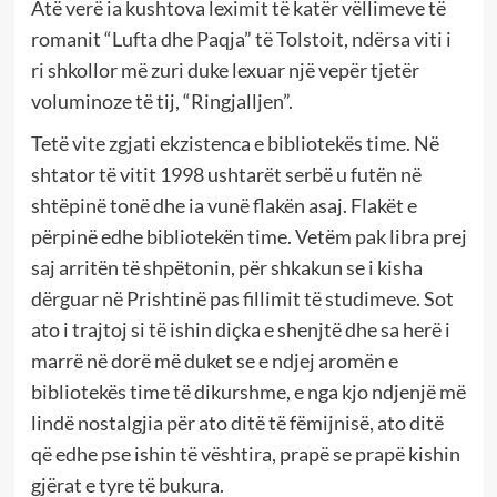
Atë verë ia kushtova leximit të katër vëllimeve të
romanit “Lufta dhe Paqja” të Tolstoit, ndërsa viti i
ri shkollor më zuri duke lexuar një vepër tjetër
voluminoze të tij, “Ringjalljen”.
Tetë vite zgjati ekzistenca e bibliotekës time. Në
shtator të vitit 1998 ushtarët serbë u futën në
shtëpinë tonë dhe ia vunë flakën asaj. Flakët e
përpinë edhe bibliotekën time. Vetëm pak libra prej
saj arritën të shpëtonin, për shkakun se i kisha
dërguar në Prishtinë pas fillimit të studimeve. Sot
ato i trajtoj si të ishin diçka e shenjtë dhe sa herë i
marrë në dorë më duket se e ndjej aromën e
bibliotekës time të dikurshme, e nga kjo ndjenjë më
lindë nostalgjia për ato ditë të fëmijnisë, ato ditë
që edhe pse ishin të vështira, prapë se prapë kishin
gjërat e tyre të bukura.