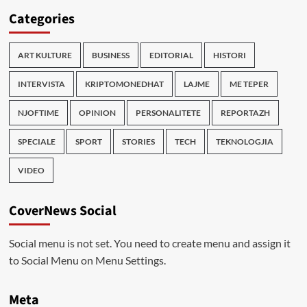
Categories
ART KULTURE
BUSINESS
EDITORIAL
HISTORI
INTERVISTA
KRIPTOMONEDHAT
LAJME
ME TEPER
NJOFTIME
OPINION
PERSONALITETE
REPORTAZH
SPECIALE
SPORT
STORIES
TECH
TEKNOLOGJIA
VIDEO
CoverNews Social
Social menu is not set. You need to create menu and assign it
to Social Menu on Menu Settings.
Meta