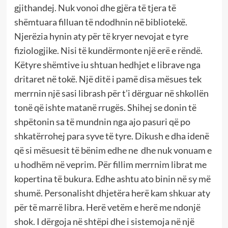
gjithandej. Nuk vonoi dhe gjëra të tjera të
shëmtuara filluan të ndodhnin në bibliotekë.
Njerëzia hynin aty për të kryer nevojat e tyre
fiziologjike. Nisi të kundërmonte një erë e rëndë.
Këtyre shëmtive iu shtuan hedhjet e librave nga
dritaret në tokë. Një ditë i pamë disa mësues tek
merrnin një sasi librash për t’i dërguar në shkollën
tonë që ishte matanë rrugës. Shihej se donin të
shpëtonin sa të mundnin nga ajo pasuri që po
shkatërrohej para syve të tyre. Dikush e dha idenë
që si mësuesit të bënim edhe ne dhe nuk vonuam e
u hodhëm në veprim. Për fillim merrnim librat me
kopertina të bukura. Edhe ashtu ato binin në sy më
shumë. Personalisht dhjetëra herë kam shkuar aty
për të marrë libra. Herë vetëm e herë me ndonjë
shok. I dërgoja në shtëpi dhe i sistemoja në një