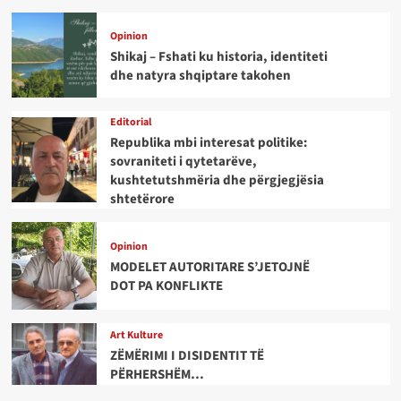
Opinion
Shikaj – Fshati ku historia, identiteti
dhe natyra shqiptare takohen
Editorial
Republika mbi interesat politike:
sovraniteti i qytetarëve,
kushtetutshmëria dhe përgjegjësia
shtetërore
Opinion
MODELET AUTORITARE S’JETOJNË
DOT PA KONFLIKTE
Art Kulture
ZËMËRIMI I DISIDENTIT TË
PËRHERSHËM…