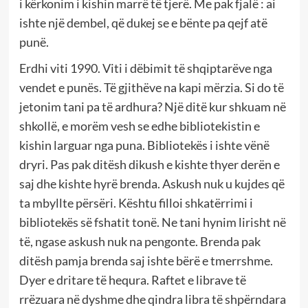
i kërkonim i kishin marrë të tjerë. Me pak fjalë : ai
ishte një dembel, që dukej se e bënte pa qejf atë
punë.
Erdhi viti 1990. Viti i dëbimit të shqiptarëve nga
vendet e punës. Të gjithëve na kapi mërzia. Si do të
jetonim tani pa të ardhura? Një ditë kur shkuam në
shkollë, e morëm vesh se edhe bibliotekistin e
kishin larguar nga puna. Bibliotekës i ishte vënë
dryri. Pas pak ditësh dikush e kishte thyer derën e
saj dhe kishte hyrë brenda. Askush nuk u kujdes që
ta mbyllte përsëri. Kështu filloi shkatërrimi i
bibliotekës së fshatit tonë. Ne tani hynim lirisht në
të, ngase askush nuk na pengonte. Brenda pak
ditësh pamja brenda saj ishte bërë e tmerrshme.
Dyer e dritare të hequra. Raftet e librave të
rrëzuara në dyshme dhe qindra libra të shpërndara