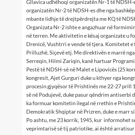
Gllavica udhëhoqi organizatën Nr-1 të NDSH-e
organizatën Nr-2 të NDSH-es dhe nga bashkëpuni
mbante lidhje të drejtpërdrejta me KQ të NDSH-
Organizata Nr-2 ishte e angazhuar në formimin 
në terren. Me aktivitetin e kësaj organizate u 
Drenicë, Vushtrri e vende të tjera. Komitetet
Prilluzhë, Siçevë etj. Me direktivën e marrë 
Serreqin, Hilmi Zariqin, kanë hartuar Programi
Pestë të NDSH-së në Malet e Lipovicës (25 kor
kongresit, Ajet Gurguri duke u kthyer nga kongr
procesin gjyqësor të Prishtinës me 22-27 prill 1
së në Podujevë, duke pasur qëndrim antiserbi dh
ka formuar komitetin ilegal në rrethin e Prishti
Demokratik Shqiptar në Prizren, duke e marr si t
Po ashtu, me 23 korrik, 1945, kur informohet se
veprimtarisë së tij patriotike, ai është arratisu