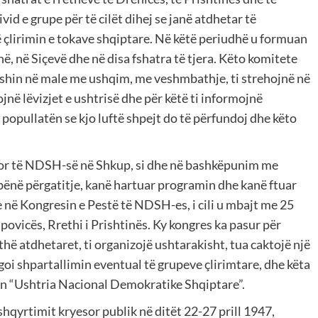
id e grupe për të cilët dihej se janë atdhetar të
ë çlirimin e tokave shqiptare. Në këtë periudhë u formuan
ë, në Siçevë dhe në disa fshatra të tjera. Këto komitete
 ishin në male me ushqim, me veshmbathje, ti strehojnë në
jnë lëvizjet e ushtrisë dhe për këtë ti informojnë
 popullatën se kjo luftë shpejt do të përfundoj dhe këto
or të NDSH-së në Shkup, si dhe në bashkëpunim me
 bënë përgatitje, kanë hartuar programin dhe kanë ftuar
 në Kongresin e Pestë të NDSH-es, i cili u mbajt me 25
povicës, Rrethi i Prishtinës. Ky kongres ka pasur për
ithë atdhetaret, ti organizojë ushtarakisht, tua caktojë një
oi shpartallimin eventual të grupeve çlirimtare, dhe këta
in “Ushtria Nacional Demokratike Shqiptare”.
shqyrtimit kryesor publik në ditët 22-27 prill 1947,