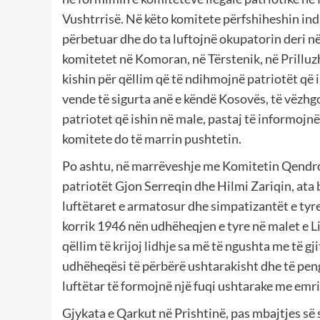
Vushtrrisë. Në këto komitete përfshiheshin indiv
përbetuar dhe do ta luftojnë okupatorin deri n
komitetet në Komoran, në Tërstenik, në Prilluzh
kishin për qëllim që të ndihmojnë patriotët që
vende të sigurta anë e këndë Kosovës, të vëzhgo
patriotet që ishin në male, pastaj të informojnë
komitete do të marrin pushtetin.
Po ashtu, në marrëveshje me Komitetin Qendr
patriotët Gjon Serreqin dhe Hilmi Zariqin, ata
luftëtaret e armatosur dhe simpatizantët e tyre
korrik 1946 nën udhëheqjen e tyre në malet e Li
qëllim të krijoj lidhje sa më të ngushta me të gj
udhëheqësi të përbërë ushtarakisht dhe të peng
luftëtar të formojnë një fuqi ushtarake me emr
Gjykata e Qarkut në Prishtinë, pas mbajtjes së 