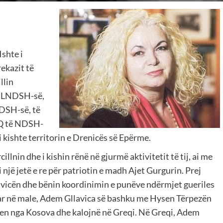
Ishte i
ekazit të
llin
 i LNDSH-së,
NDSH-së, të
KQ të NDSH-
ti kishte territorin e Drenicës së Epërme.
lnin dhe i kishin rënë në gjurmë aktivitetit të tij, ai me
i një jetë e re për patriotin e madh Ajet Gurgurin. Prej
vicën dhe bënin koordinimin e punëve ndërmjet gueriles
ar në male, Adem Gllavica së bashku me Hysen Tërpezën
ohen nga Kosova dhe kalojnë në Greqi. Në Greqi, Adem