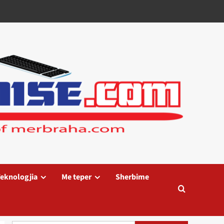
eknologjia
Me teper
Sherbime