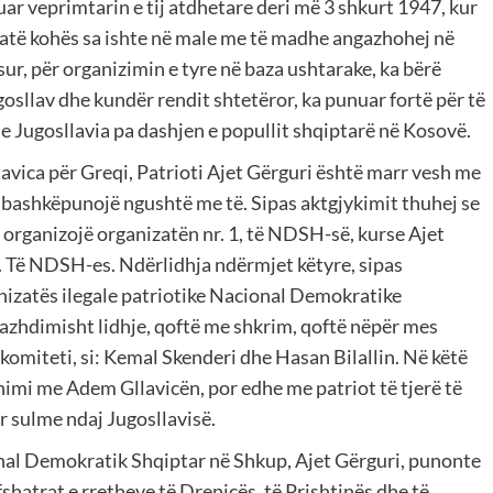
ar veprimtarin e tij atdhetare deri më 3 shkurt 1947, kur
jatë kohës sa ishte në male me të madhe angazhohej në
sur, për organizimin e tyre në baza ushtarake, ka bërë
osllav dhe kundër rendit shtetëror, ka punuar fortë për të
e Jugosllavia pa dashjen e popullit shqiptarë në Kosovë.
avica për Greqi, Patrioti Ajet Gërguri është marr vesh me
ë bashkëpunojë ngushtë me të. Sipas aktgjykimit thuhej se
 organizojë organizatën nr. 1, të NDSH-së, kurse Ajet
. Të NDSH-es. Ndërlidhja ndërmjet këtyre, sipas
nizatës ilegale patriotike Nacional Demokratike
azhdimisht lidhje, qoftë me shkrim, qoftë nëpër mes
j komiteti, si: Kemal Skenderi dhe Hasan Bilallin. Në këtë
imi me Adem Gllavicën, por edhe me patriot të tjerë të
ar sulme ndaj Jugosllavisë.
nal Demokratik Shqiptar në Shkup, Ajet Gërguri, punonte
shatrat e rretheve të Drenicës, të Prishtinës dhe të