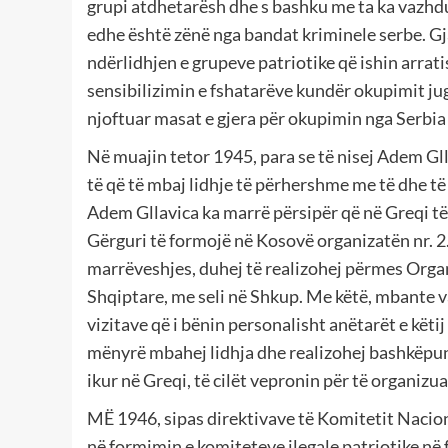
grupi atdhetarësh dhe s bashku me ta ka vazhdu
edhe është zënë nga bandat kriminele serbe. G
ndërlidhjen e grupeve patriotike që ishin arrati
sensibilizimin e fshatarëve kundër okupimit jug
njoftuar masat e gjera për okupimin nga Serbia 
Në muajin tetor 1945, para se të nisej Adem Gll
të që të mbaj lidhje të përhershme me të dhe t
Adem Gllavica ka marrë përsipër që në Greqi të
Gërguri të formojë në Kosovë organizatën nr. 2
marrëveshjes, duhej të realizohej përmes Orga
Shqiptare, me seli në Shkup. Me këtë, mbante v
vizitave që i bënin personalisht anëtarët e këti
mënyrë mbahej lidhja dhe realizohej bashkëpun
ikur në Greqi, të cilët vepronin për të organizu
MË 1946, sipas direktivave të Komitetit Nacio
në formimin e komiteteve ilegale patriotike në f