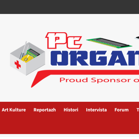
Art Kulture
Reportazh
Histori
Intervista
Forum
T