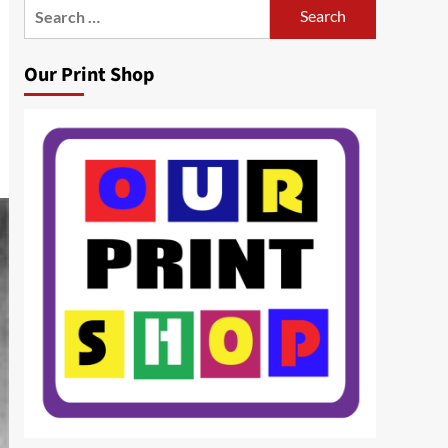
Search
for:
Our Print Shop