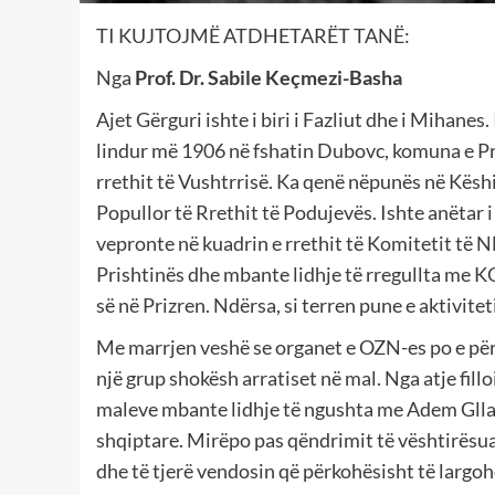
TI KUJTOJMË ATDHETARËT TANË:
Nga
Prof. Dr. Sabile Keçmezi-Basha
Ajet Gërguri ishte i biri i Fazliut dhe i Mihanes. 
lindur më 1906 në fshatin Dubovc, komuna e Pr
rrethit të Vushtrrisë. Ka qenë nëpunës në Këshi
Popullor të Rrethit të Podujevës. Ishte anëtar
vepronte në kuadrin e rrethit të Komitetit të 
Prishtinës dhe mbante lidhje të rregullta me 
së në Prizren. Ndërsa, si terren pune e aktivite
Me marrjen veshë se organet e OZN-es po e përcil
një grup shokësh arratiset në mal. Nga atje fillo
maleve mbante lidhje të ngushta me Adem Glla
shqiptare. Mirëpo pas qëndrimit të vështirësu
dhe të tjerë vendosin që përkohësisht të larg