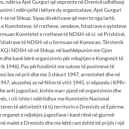
s, ndërsa Ajet Gurguri që vepronte në Drenicë udhëhoqi
mi i ndërsjellë i këtyre dy organizatave, Ajet Gurguri
se në Shkup. Sipas direktivave që merrte nga lartë,
e Komiteteve, të rretheve, vendeve, fshatrave e qyteteve
formuan Komitetet e rretheve të NDSH-së si: në Prishtinë,
 e fshatrave të NDSH-së u formuan në Komoran, Tërstenik
nga KQ i NDSH-së në Shkup, në bashkëpunim me Gjon
n dhe kanë bërë organizimin për mbajtjen e Kongresit të
rik 1946). Pas përfundimit me sukses të punimeve të
esi bie në prit dhe me 3 shkurt 1947, arrestohet dhe në
947, akuzohej se në fillim të vitit 1945, si nëpunës i KPRr-
e anti jugosllavi, kishte marr pjesë në organizimin dhe
nës, i cili ishte i ndërlidhur me Komitetin Nacional
eren të aktivitetit të tij territorin e Drenicës së Epërme.
 organet e ndjekjes jugosllave i kanë rënë në gjurmë
r në malet e Drenicës dhe me këtë rast është bë prijës i një