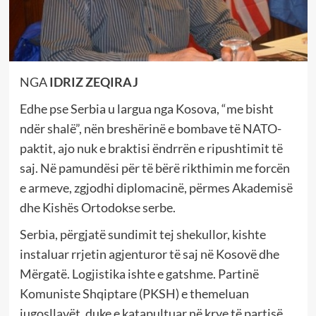
NGA
IDRIZ ZEQIRAJ
Edhe pse Serbia u largua nga Kosova, “me bisht
ndër shalë”, nën breshërinë e bombave të NATO-
paktit, ajo nuk e braktisi ëndrrën e ripushtimit të
saj. Në pamundësi për të bërë rikthimin me forcën
e armeve, zgjodhi diplomacinë, përmes Akademisë
dhe Kishës Ortodokse serbe.
Serbia, përgjatë sundimit tej shekullor, kishte
instaluar rrjetin agjenturor të saj në Kosovë dhe
Mërgatë. Logjistika ishte e gatshme. Partinë
Komuniste Shqiptare (PKSH) e themeluan
jugosllavët, duke e katapultuar në krye të partisë