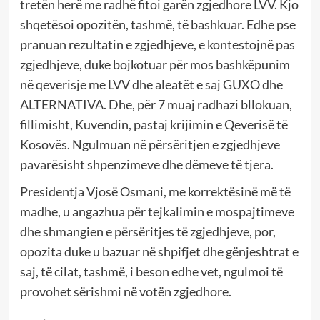
tretën herë me radhë fitoi garën zgjedhore LVV. Kjo
shqetësoi opozitën, tashmë, të bashkuar. Edhe pse
pranuan rezultatin e zgjedhjeve, e kontestojnë pas
zgjedhjeve, duke bojkotuar për mos bashkëpunim
në qeverisje me LVV dhe aleatët e saj GUXO dhe
ALTERNATIVA. Dhe, për 7 muaj radhazi bllokuan,
fillimisht, Kuvendin, pastaj krijimin e Qeverisë të
Kosovës. Ngulmuan në përsëritjen e zgjedhjeve
pavarësisht shpenzimeve dhe dëmeve të tjera.
Presidentja Vjosë Osmani, me korrektësinë më të
madhe, u angazhua për tejkalimin e mospajtimeve
dhe shmangien e përsëritjes të zgjedhjeve, por,
opozita duke u bazuar në shpifjet dhe gënjeshtrat e
saj, të cilat, tashmë, i beson edhe vet, ngulmoi të
provohet sërishmi në votën zgjedhore.