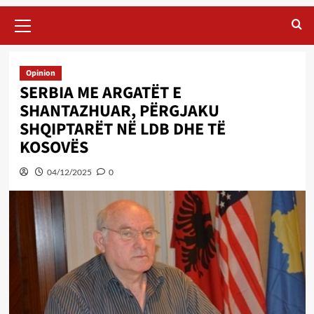
Primary
Menu
Opinion
SERBIA ME ARGATËT E
SHANTAZHUAR, PËRGJAKU
SHQIPTARËT NË LDB DHE TË
KOSOVËS
04/12/2025
0