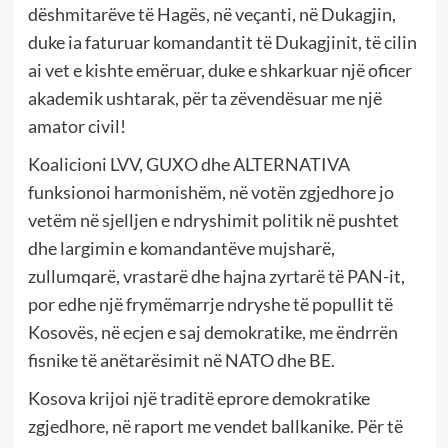
dëshmitarëve të Hagës, në veçanti, në Dukagjin,
duke ia faturuar komandantit të Dukagjinit, të cilin
ai vet e kishte emëruar, duke e shkarkuar një oficer
akademik ushtarak, për ta zëvendësuar me një
amator civil!
Koalicioni LVV, GUXO dhe ALTERNATIVA
funksionoi harmonishëm, në votën zgjedhore jo
vetëm në sjelljen e ndryshimit politik në pushtet
dhe largimin e komandantëve mujsharë,
zullumqarë, vrastarë dhe hajna zyrtarë të PAN-it,
por edhe një frymëmarrje ndryshe të popullit të
Kosovës, në ecjen e saj demokratike, me ëndrrën
fisnike të anëtarësimit në NATO dhe BE.
Kosova krijoi një traditë eprore demokratike
zgjedhore, në raport me vendet ballkanike. Për të