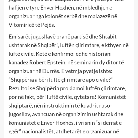
hafijen e tyre Enver Hoxhën, në mbledhjen e
organizuar nga kolonët serbë dhe malazezë në
Vitomiricë të Pejës.
Emisarët jugosllavë pranë partisë dhe Shtabit
ushtarak në Shqipëri, luftën çlirimtare, e kthyen në
luftë civile. Ketë e konfirmoi edhe historiani
kanadez Robert Epstein, në seminarin dy ditor të
organizuar në Durrës. E vetmja pyetje ishte:
“Shqipëria a bëri luftë çlirimtare apo civile?”
Rezultoi se Shqipëria proklamoi luftën çlirimtare,
por në fakt, bëri luftë civile, qytetare! Komunistët
shqiptarë, nën instruktimin të kuadrit ruso-
jugosllav, avancuan në organizimin ushtarak dhe
komunistët e Enver Hoxhës, i vrisnin “si derrat e
egër” nacionalistët, atdhetarët e organizuar në