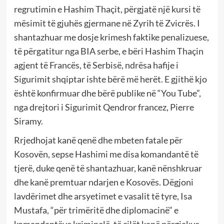
regrutimin e Hashim Thaçit, përgjatë një kursi të
mësimit të gjuhës gjermane në Zyrih të Zvicrës. I
shantazhuar me dosje krimesh faktike penalizuese,
të përgatitur nga BIA serbe, e bëri Hashim Thaçin
agjent të Francës, të Serbisë, ndrësa hafije i
Sigurimit shqiptar ishte bërë më herët. E gjithë kjo
është konfirmuar dhe bërë publike në “You Tube”,
nga drejtori i Sigurimit Qendror francez, Pierre
Siramy.
Rrjedhojat kanë qenë dhe mbeten fatale për
Kosovën, sepse Hashimi me disa komandantë të
tjerë, duke qenë të shantazhuar, kanë nënshkruar
dhe kanë premtuar ndarjen e Kosovës. Dëgjoni
lavdërimet dhe arsyetimet e vasalit të tyre, Isa
Mustafa, “për trimëritë dhe diplomacinë” e
komandantëve kriminelë, të cilët kanë përgjakur