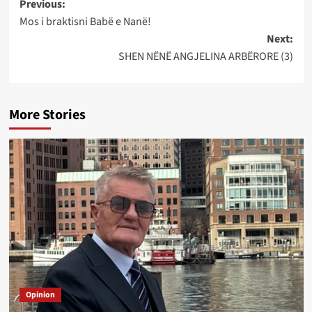
Post
Previous:
Mos i braktisni Babë e Nanë!
navigation
Next:
SHEN NËNË ANGJELINA ARBËRORE (3)
More Stories
Opinion