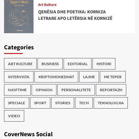
Art Kulture
QENËSIA DHE POETIKA: KORNIZA
LETRARE APO LETËRSIA NË KORNIZË
Categories
ART KULTURE
BUSINESS
EDITORIAL
HISTORI
INTERVISTA
KRIPTOMONEDHAT
LAJME
ME TEPER
NJOFTIME
OPINION
PERSONALITETE
REPORTAZH
SPECIALE
SPORT
STORIES
TECH
TEKNOLOGJIA
VIDEO
CoverNews Social