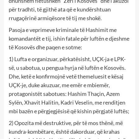
dhunshëm fletushkën “Zëri i Kosovës” dhe i akuzoi
për tradhti, të gjithë ata që e kundërshtuan
rrugaçërinë armiqësore të tij me shokë.
Pasoja e veprimeve kriminale të Hashimit me
komandantët e tij, ishin fatale për luftën e djeshme
të Kosovës dhe paqen e sotme:
1) Lufta e organizuar, përkatësisht, UÇK-ja e LPK-
së, u sabotua, u pengua hyrja në luftën e Kosovës.
Dhe, ketë e konfirmojnë vetë themeluesit e kësaj
UÇK-je, duke akuzuar, me emër e mbiemër,
protagonistët sabotues: Hashim Thaçin, Azem
Sylën, Xhavit Halitin, Kadri Veselin, me renditjen
mbi bazën e përgjegjësisë që kishin përgjatë luftës;
2) Opozita më destruktive, për të mos thënë, më
kundra-kombëtare, është dakorduar, që krahas