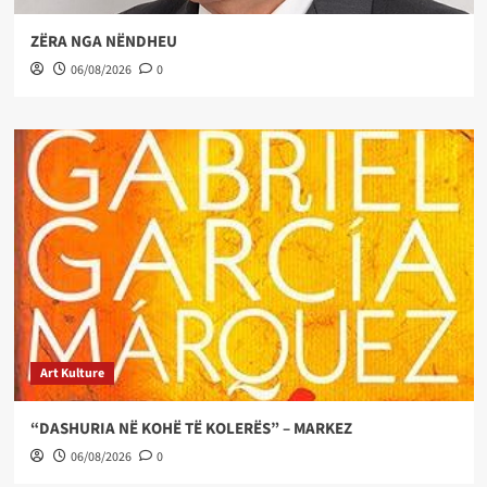
ZËRA NGA NËNDHEU
06/08/2026
0
Art Kulture
“DASHURIA NË KOHË TË KOLERËS” – MARKEZ
06/08/2026
0