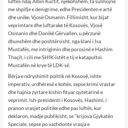
luftës ndaj Albin Kurtit, njëkohshëm, ta sulmojnë
me shpifje e denigrime, edhe Presidenten e artë
dhe unike, Vjosë Osmanin. Fillimisht, kur bijat
veprimtare dhe luftarake të Kosovës, Vjosë
Osmanin dhe Donikë Gërvallen, u përzunë
dhunshëm dhe poshtërsisht, nga klani i Isa
Mustafës, me intrigimin dhe porosinë e Hashim
Thaçit, i cili me SHIK-istët e tij e katapultoi
Mustafën në krye të LDK-së.
Bërja e ndryshimit politik në Kosovë, ishte
imperativ, urdhëresë e kohës, sepse krimi vrastar
dhe hajnia zyrtare kishin fituar qytetarinë e
veprimit. Ish-presidenti i Kosovës, Hashimi, i
pranon vrasjet politike edhe pas luftës, kur
deklaron, madje publikisht, se “krijova Gjykatën
Speciale, sepse po vazhdonte vrasja e