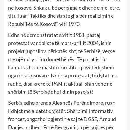
në Kosovë. Shkak u bë përgjigja e dhënë e një letre,
titulluar “Taktika dhe strategjia për realizimin e
Republikës të Kosovë”, viti 1973.
Edhe në demonstratat e vitit 1981, pastaj
protestat vandaliste të mars-prillit 2004, ishin
projekt jugosllav, përkatësisht, të Serbisë, veçse
me një ndryshim domethënës: Të parat ishin
kamuflazh dhe mashtrimi ishte i pavetëdijshëm
nga rinia kosovare. Ndërsa protestat, të dytat me
radhë, disa krerë të PAN-it aktual ishin vënë në
shërbim të Serbisë dhe i dinin pasojat!
Serbia edhe brenda Aleancës Perëndimore, ruan
lidhjet me aleatët e vjetër. Shërbimi Informativ
francez, angazhoi agjentin e saj të DGSE, Arnaud
Danjean, dhëndër të Beogradit, u përkujdes për