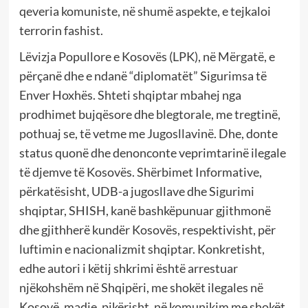
qeveria komuniste, në shumë aspekte, e tejkaloi
terrorin fashist.
Lëvizja Popullore e Kosovës (LPK), në Mërgatë, e
përçanë dhe e ndanë “diplomatët” Sigurimsa të
Enver Hoxhës. Shteti shqiptar mbahej nga
prodhimet bujqësore dhe blegtorale, me tregtinë,
pothuaj se, të vetme me Jugosllavinë. Dhe, donte
status quonë dhe denonconte veprimtarinë ilegale
të djemve të Kosovës. Shërbimet Informative,
përkatësisht, UDB-a jugosllave dhe Sigurimi
shqiptar, SHISH, kanë bashkëpunuar gjithmonë
dhe gjithherë kundër Kosovës, respektivisht, për
luftimin e nacionalizmit shqiptar. Konkretisht,
edhe autori i këtij shkrimi është arrestuar
njëkohshëm në Shqipëri, me shokët ilegales në
Kosovë, madje, pikërisht, në komunikim me shokët