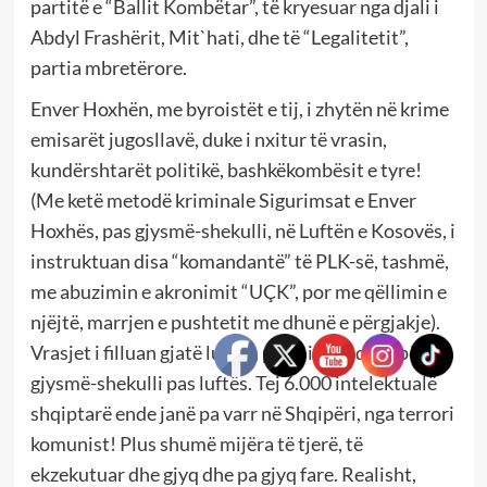
partitë e “Ballit Kombëtar”, të kryesuar nga djali i
Abdyl Frashërit, Mit`hati, dhe të “Legalitetit”,
partia mbretërore.
Enver Hoxhën, me byroistët e tij, i zhytën në krime
emisarët jugosllavë, duke i nxitur të vrasin,
kundërshtarët politikë, bashkëkombësit e tyre!
(Me ketë metodë kriminale Sigurimsat e Enver
Hoxhës, pas gjysmë-shekulli, në Luftën e Kosovës, i
instruktuan disa “komandantë” të PLK-së, tashmë,
me abuzimin e akronimit “UÇK”, por me qëllimin e
njëjtë, marrjen e pushtetit me dhunë e përgjakje).
Vrasjet i filluan gjatë luftës, për t`i vazhduar për
gjysmë-shekulli pas luftës. Tej 6.000 intelektualë
shqiptarë ende janë pa varr në Shqipëri, nga terrori
komunist! Plus shumë mijëra të tjerë, të
ekzekutuar dhe gjyq dhe pa gjyq fare. Realisht,