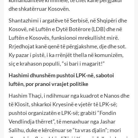
dhe shkatërruar Kosovën.
Shantazhimi i argatëve të Serbisë, në Shqipëri dhe
Kosovë, në Luftën e Dytë Botërore (LDB) dhe në
Luftën e Kosovës, funksionoi mrekullisht mirë.
Rrjedhojat kanë qenë të përgjakshme, dje dhe sot.
Ky pazar i pistë, i ka rrënjët thella në komunizëm,
siç e krahason populli, “si bari i magarit!”
Hashimi dhunshëm pushtoi LPK-në,
sabotoi
luftën, por pranoi vrasjet politike
Hashim Thaçi, i ndihmuar nga kuadrot e Nanos dhe
të Klosit, shkarkoi Kryesinë e vjetër të LPK-së;
pushtoi organizatën e LPK-së; grabiti “Fondin
Vendlindja thërret”, të menaxhuar nga Jashar
Salihu, duke e kërcënuar se “ta vras djalin”; mori