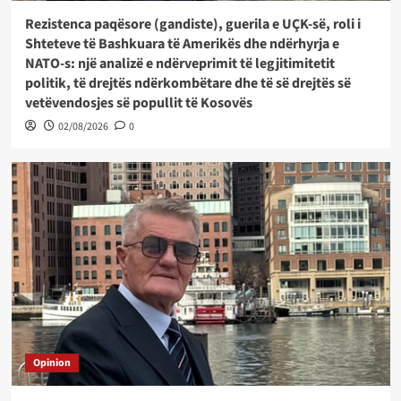
Rezistenca paqësore (gandiste), guerila e UÇK-së, roli i
Shteteve të Bashkuara të Amerikës dhe ndërhyrja e
NATO-s: një analizë e ndërveprimit të legjitimitetit
politik, të drejtës ndërkombëtare dhe të së drejtës së
vetëvendosjes së popullit të Kosovës
02/08/2026
0
Opinion