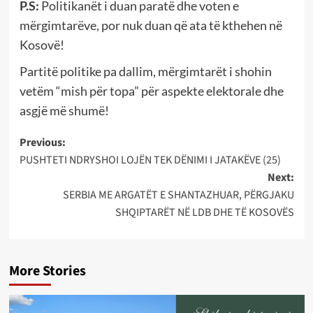
P.S:
Politikanët i duan paratë dhe voten e
mërgimtarëve, por nuk duan që ata të kthehen në
Kosovë!
Partitë politike pa dallim, mërgimtarët i shohin
vetëm “mish për topa” për aspekte elektorale dhe
asgjë më shumë!
Post
Previous:
PUSHTETI NDRYSHOI LOJËN TEK DËNIMI I JATAKËVE (25)
navigation
Next:
SERBIA ME ARGATËT E SHANTAZHUAR, PËRGJAKU
SHQIPTARËT NË LDB DHE TË KOSOVËS
More Stories