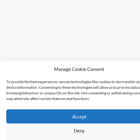
Manage Cookie Consent
To provide the best experiences, we use technologies like cookies to store and/or a
device information. Consenting to these technologies will allow us to process data 
browsing behaviour or unique IDs on this site. Not consenting or withdrawing cons
may adversely affect certain features and functions.
Accept
Deny