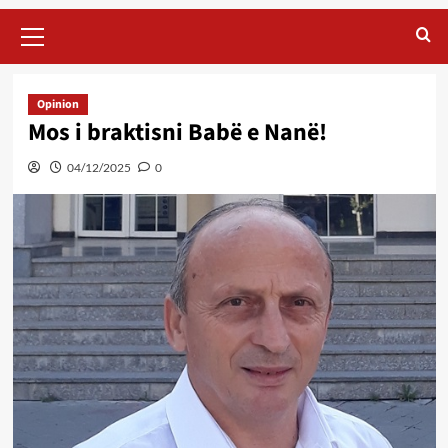
Primary
Menu
Opinion
Mos i braktisni Babë e Nanë!
04/12/2025
0