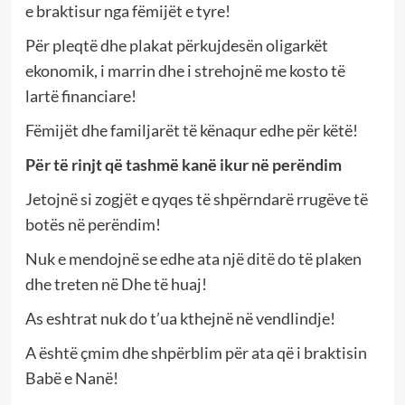
e braktisur nga fëmijët e tyre!
Për pleqtë dhe plakat përkujdesën oligarkët
ekonomik, i marrin dhe i strehojnë me kosto të
lartë financiare!
Fëmijët dhe familjarët të kënaqur edhe për këtë!
Për të rinjt që tashmë kanë ikur në perëndim
Jetojnë si zogjët e qyqes të shpërndarë rrugëve të
botës në perëndim!
Nuk e mendojnë se edhe ata një ditë do të plaken
dhe treten në Dhe të huaj!
As eshtrat nuk do t’ua kthejnë në vendlindje!
A është çmim dhe shpërblim për ata që i braktisin
Babë e Nanë!