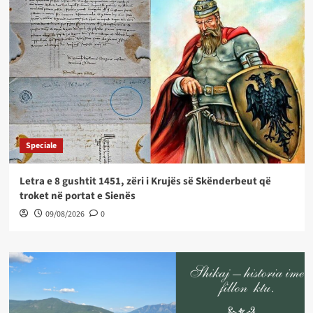
Speciale
Letra e 8 gushtit 1451, zëri i Krujës së Skënderbeut që
troket në portat e Sienës
09/08/2026
0