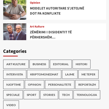
Opinion
MODELET AUTORITARE S’JETOJNË
DOT PA KONFLIKTE
Art Kulture
ZËMËRIMI I DISIDENTIT TË
PËRHERSHËM…
Categories
ART KULTURE
BUSINESS
EDITORIAL
HISTORI
INTERVISTA
KRIPTOMONEDHAT
LAJME
ME TEPER
NJOFTIME
OPINION
PERSONALITETE
REPORTAZH
SPECIALE
SPORT
STORIES
TECH
TEKNOLOGJIA
VIDEO