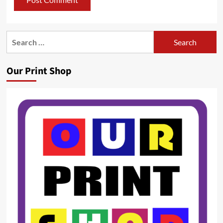
Search
for:
Our Print Shop