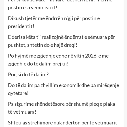
postin e kryeministrit!
Dikush tjetër me ëndrrën n’gji për postin e
presidentit!
E derisa këta t’i realizojnë ëndërrat e sëmuara për
pushtet, shtetin do e hajë dreqi!
Po hyjmë me zgjedhje edhe në vitin 2026, e me
zgjedhje do të dalim prej tij!
Por, si do të dalim?
Do të dalim pa zhvillim ekonomik dhe pa mirëqenje
qytetare!
Pa sigurime shëndetësore për shumë pleq e plaka
të vetmuara!
Shteti as strehimore nuk ndërton për të vetmuarit