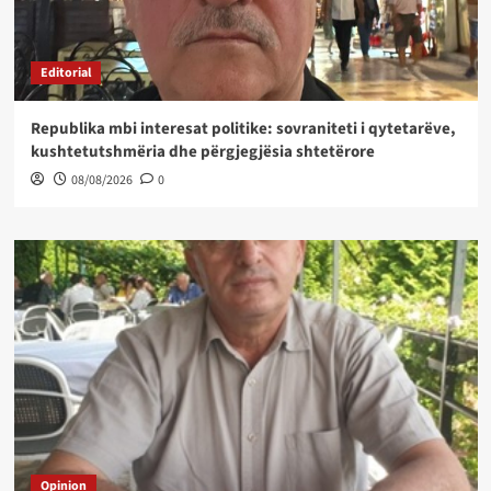
Editorial
Republika mbi interesat politike: sovraniteti i qytetarëve,
kushtetutshmëria dhe përgjegjësia shtetërore
08/08/2026
0
Opinion