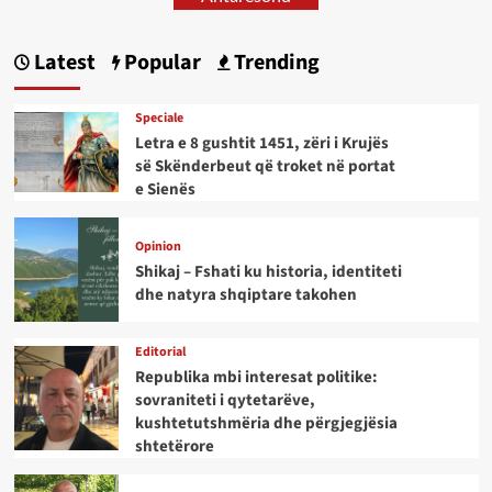
Latest
Popular
Trending
Speciale
Letra e 8 gushtit 1451, zëri i Krujës
së Skënderbeut që troket në portat
e Sienës
Opinion
Shikaj – Fshati ku historia, identiteti
dhe natyra shqiptare takohen
Editorial
Republika mbi interesat politike:
sovraniteti i qytetarëve,
kushtetutshmëria dhe përgjegjësia
shtetërore