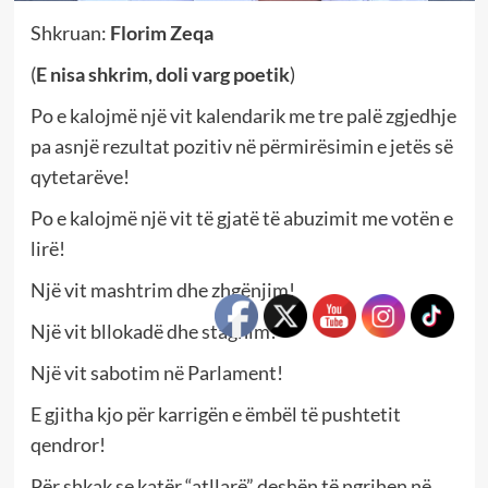
Shkruan:
Florim Zeqa
(
E nisa shkrim, doli varg poetik
)
Po e kalojmë një vit kalendarik me tre palë zgjedhje
pa asnjë rezultat pozitiv në përmirësimin e jetës së
qytetarëve!
Po e kalojmë një vit të gjatë të abuzimit me votën e
lirë!
Një vit mashtrim dhe zhgënjim!
Një vit bllokadë dhe stagnim!
Një vit sabotim në Parlament!
E gjitha kjo për karrigën e ëmbël të pushtetit
qendror!
Për shkak se katër “atllarë” deshën të ngrihen në