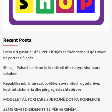
Recent Posts
Letra e 8 gushtit 1451, zëri i Krujës së Skënderbeut që troket
në portat e Sienës
Shikaj – Fshati ku historia, identiteti dhe natyra shqiptare
takohen
Republika mbi interesat politike: sovraniteti i qytetarëve,
kushtetutshmëria dhe përgjegjësia shtetërore
MODELET AUTORITARE S’JETOJNË DOT PA KONFLIKTE
ZËMËRIMI I DISIDENTIT TË PËRHERSHËM…