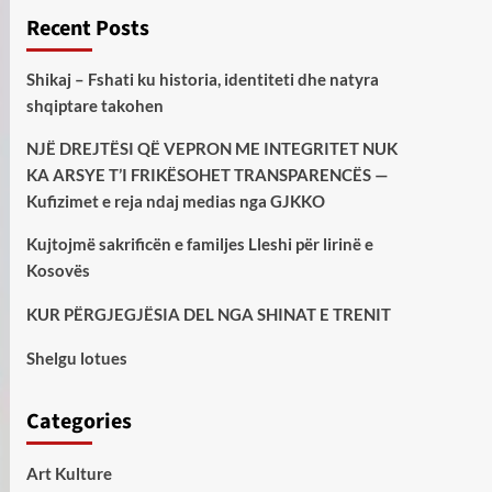
Recent Posts
Shikaj – Fshati ku historia, identiteti dhe natyra
shqiptare takohen
NJË DREJTËSI QË VEPRON ME INTEGRITET NUK
KA ARSYE T’I FRIKËSOHET TRANSPARENCËS —
Kufizimet e reja ndaj medias nga GJKKO
Kujtojmë sakrificën e familjes Lleshi për lirinë e
Kosovës
KUR PËRGJEGJËSIA DEL NGA SHINAT E TRENIT
Shelgu lotues
Categories
Art Kulture