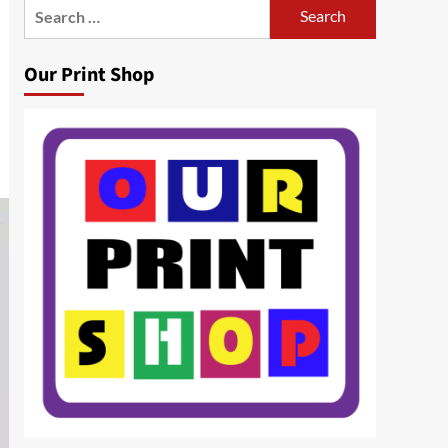
Search
for:
Our Print Shop