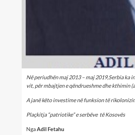
Në periudhën maj 2013 – maj 2019,Serbia ka in
vit, për mbajtjen e qëndrueshme dhe kthimin (
A janë këto investime në funksion të rikoloniz
Plaçkitja “patriotike” e serbëve të Kosovës
Nga
Adil Fetahu