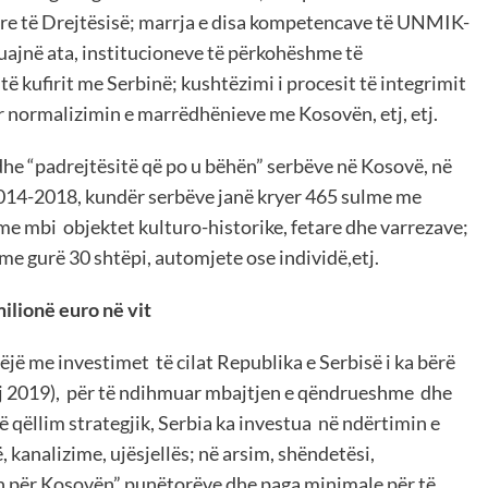
re të Drejtësisë; marrja e disa kompetencave të UNMIK-
 quajnë ata, institucioneve të përkohëshme të
 të kufirit me Serbinë; kushtëzimi i procesit të integrimit
r normalizimin e marrëdhënieve me Kosovën, etj, etj.
 dhe “padrejtësitë që po u bëhën” serbëve në Kosovë, në
 2014-2018, kundër serbëve janë kryer 465 sulme me
lme mbi objektet kulturo-historike, fetare dhe varrezave;
 me gurë 30 shtëpi, automjete ose individë,etj.
ilionë euro në vit
jë me investimet të cilat Republika e Serbisë i ka bërë
aj 2019), për të ndihmuar mbajtjen e qëndrueshme dhe
 qëllim strategjik, Serbia ka investua në ndërtimin e
 kanalizime, ujësjellës; në arsim, shëndetësi,
ën për Kosovën” punëtorëve dhe paga minimale për të