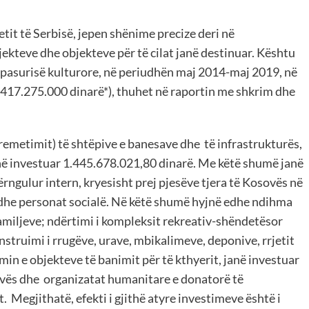
tit të Serbisë, jepen shënime precize deri në
ekteve dhe objekteve për të cilat janë destinuar. Kështu
të pasurisë kulturore, në periudhën maj 2014-maj 2019, në
 417.275.000 dinarë*), thuhet në raportin me shkrim dhe
eremetimit) të shtëpive e banesave dhe të infrastrukturës,
janë investuar 1.445.678.021,80 dinarë. Me këtë shumë janë
rngulur intern, kryesisht prej pjesëve tjera të Kosovës në
et dhe personat socialë. Në këtë shumë hyjnë edhe ndihma
amiljeve; ndërtimi i kompleksit rekreativ-shëndetësor
nstruimi i rrugëve, urave, mbikalimeve, deponive, rrjetit
imin e objekteve të banimit për të kthyerit, janë investuar
ovës dhe organizatat humanitare e donatorë të
. Megjithatë, efekti i gjithë atyre investimeve është i