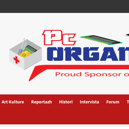
Art Kulture
Reportazh
Histori
Intervista
Forum
T