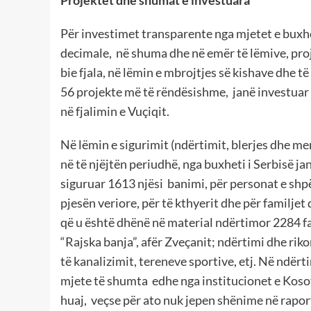
Projektet dhe shumat e investuara
Për investimet transparente nga mjetet e buxhe
decimale, në shuma dhe në emër të lëmive, proj
bie fjala, në lëmin e mbrojtjes së kishave dhe 
56 projekte më të rëndësishme, janë investuar
në fjalimin e Vuçiqit.
Në lëmin e sigurimit (ndërtimit, blerjes dhe m
në të njëjtën periudhë, nga buxheti i Serbisë 
siguruar 1613 njësi banimi, për personat e shpë
pjesën veriore, për të kthyerit dhe për familj
që u është dhënë në material ndërtimor 2284 f
“Rajska banja”, afër Zveçanit; ndërtimi dhe riko
të kanalizimit, tereneve sportive, etj. Në ndërt
mjete të shumta edhe nga institucionet e Kos
huaj, veçse për ato nuk jepen shënime në raport