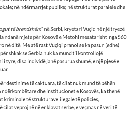
okale; në ndërmarrjet publike; në strukturat paralele dhe
ogut të brendshëm
” në Serbi, kryetari Vuçiq në një tryezë
bia ndanë mjete për Kosovë e Metohi mesatarisht nga 560
ro në ditë. Me atë rast Vuçiqi pranoi se ka pasur (edhe)
për shkak se Serbia nuk ka mund t’i kontrollojë
i tyre, disa individë janë pasurua shumë, e një pjesë e
uar.
r destinime të caktuara, të cilat nuk mund të bëhën
ia ndërkombëtare dhe institucionet e Kosovës, ka thenë
 kriminale të strukturave ilegale të policies,
ë cilat veprojnë në enklavat serbe, e veçmas në veri të