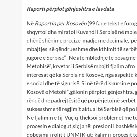
Raporti përplot gënjeshtra e lavdata
Në
Raportin për Kosovën
(99 faqe tekst e fotog
shqyrtoi dhe miratoi Kuvendi i Serbisë në mbled
dhënë shënime precize, madje me decimale, për 
mbajtjes së qëndrueshme dhe kthimit të serbëve
jugore e Serbisë”! Në atë mbledhje të posaçme t
Metohisë”, kryetari i Serbisë mbajti fjalim afro t
interesat që ka Serbia në Kosovë, nga aspekti:
e social dhe të sigurisë. Si në tërë diskursin e po
Kosovë e Metohi”
,
gëlonin përplot gënjeshtra, 
rëndë dhe padrejtësitë që po përjetojnë serbët
suksesshme të regjimit aktual të Serbisë që po b
Në fjalimin e tij Vuçiq theksoi problemet me të
procesin e dialogut,siç janë: presioni i bashkë
dobësimi i rolit t UNMIK-ut; kalimi i procesit 