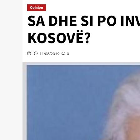
Opinion
SA DHE SI PO I
KOSOVË?
11/08/2019
0