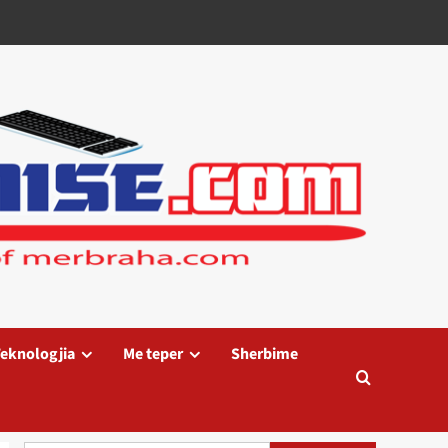
eknologjia
Me teper
Sherbime