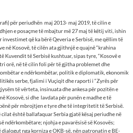
rafi) për periudhën maj 2013- maj 2019, të cilin e
hjen e posaçme të mbajtur më 27 maj të këtij viti, ishin
investimet që ka bërë Qeveria e Serbisë, me qëllim të
 në Kosovë, të cilën ata gjithnjë e quajnë “krahina
ë Kuvendit të Serbisë kushtuar, sipas tyre, “Kosovë e
ri orë, në të cilin foli për të gjitha problemet dhe
 kombëtar e ndërkombëtar, politik e diplomatik, ekonomik
litikës serbe, fjalimi i Vuçiqit dhe raporti i “Zyrës për
gjysëm të vërteta, insinuata dhe ankesa për pozitën e
 në Kosovë, si dhe lavdata për punën e madhe e të
ënë për mbrojtjen e tyre dhe të integritetit të Serbisë.
 cilat është ballafaquar Serbia gjatë kësaj periudhe në
sisë ndërkombëtare; njohja e pavarësisë së Kosovës;
të dialogut nga korniza e OKB-së, nën patronatin e BE-