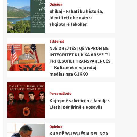
Opinion
Shikaj – Fshati ku historia,
identiteti dhe natyra
shqiptare takohen
Editorial
NJË DREJTËSI QË VEPRON ME
INTEGRITET NUK KA ARSYE T’I
FRIKËSOHET TRANSPARENCËS
— Kufizimet e reja ndaj
medias nga GJKKO
Personalitete
Kujtojmë sakrificën e familjes
Lleshi për lirinë e Kosovës
Opinion
KUR PËRGJEGJËSIA DEL NGA