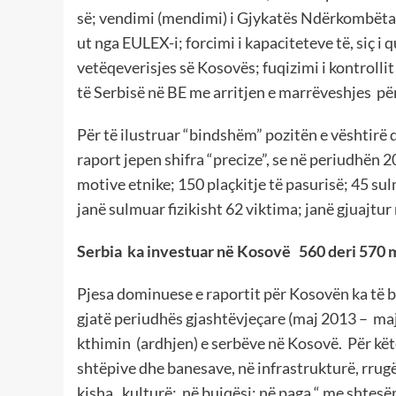
së; vendimi (mendimi) i Gjykatës Ndërkombëta
ut nga EULEX-i; forcimi i kapaciteteve të, siç i
vetëqeverisjes së Kosovës; fuqizimi i kontrollit
të Serbisë në BE me arritjen e marrëveshjes pë
Për të ilustruar “bindshëm” pozitën e vështirë
raport jepen shifra “precize”, se në periudhën
motive etnike; 150 plaçkitje të pasurisë; 45 su
janë sulmuar fizikisht 62 viktima; janë gjuajtur
Serbia ka investuar në Kosovë 560 deri 570 m
Pjesa dominuese e raportit për Kosovën ka të bë
gjatë periudhës gjashtëvjeçare (maj 2013 – m
kthimin (ardhjen) e serbëve në Kosovë. Për këtë
shtëpive dhe banesave, në infrastrukturë, rrugë,
kisha, kulturë; në bujqësi; në paga “ me shtes