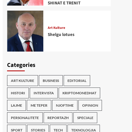
SHINAT E TRENIT
Art Kulture
Shelgu lotues
Categories
ART KULTURE
BUSINESS
EDITORIAL
HISTORI
INTERVISTA
KRIPTOMONEDHAT
LAJME
ME TEPER
NJOFTIME
OPINION
PERSONALITETE
REPORTAZH
SPECIALE
SPORT
STORIES
TECH
TEKNOLOGJIA