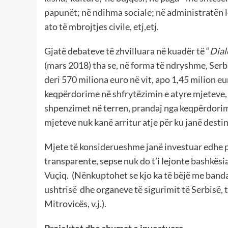
papunët; në ndihma sociale; në administratën l
ato të mbrojtjes civile, etj,etj.
Gjatë debateve të zhvilluara në kuadër të “
Dial
(mars 2018) tha se, në forma të ndryshme, Ser
deri 570 miliona euro në vit, apo 1,45 milion eu
keqpërdorime në shfrytëzimin e atyre mjeteve, 
shpenzimet në terren, prandaj nga keqpërdorimi 
mjeteve nuk kanë arritur atje për ku janë destin
Mjete të konsiderueshme janë investuar edhe pë
transparente, sepse nuk do t’i lejonte bashkës
Vuçiq. (Nënkuptohet se kjo ka të bëjë me bandat
ushtrisë dhe organeve të sigurimit të Serbisë, t
Mitrovicës, v.j.).