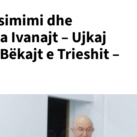
rsimimi dhe
ta Ivanajt – Ujkaj
Bëkajt e Trieshit –