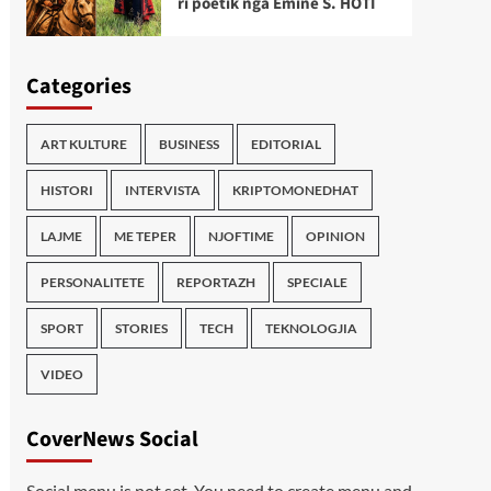
ri poetik nga Emine S. HOTI
Categories
ART KULTURE
BUSINESS
EDITORIAL
HISTORI
INTERVISTA
KRIPTOMONEDHAT
LAJME
ME TEPER
NJOFTIME
OPINION
PERSONALITETE
REPORTAZH
SPECIALE
SPORT
STORIES
TECH
TEKNOLOGJIA
VIDEO
CoverNews Social
Social menu is not set. You need to create menu and