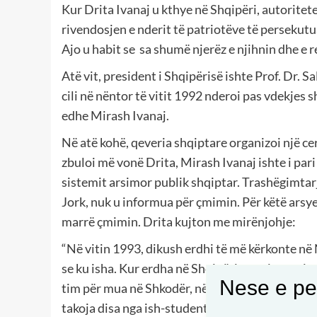
Kur Drita Ivanaj u kthye në Shqipëri, autorite
rivendosjen e nderit të patriotëve të persekut
Ajo u habit se sa shumë njerëz e njihnin dhe e 
Atë vit, president i Shqipërisë ishte Prof. Dr. S
cili në nëntor të vitit 1992 nderoi pas vdekjes 
edhe Mirash Ivanaj.
Në atë kohë, qeveria shqiptare organizoi një c
zbuloi më vonë Drita, Mirash Ivanaj ishte i pari n
sistemit arsimor publik shqiptar. Trashëgimtarja 
Jork, nuk u informua për çmimin. Për këtë arsye,
marrë çmimin. Drita kujton me mirënjohje:
“Në vitin 1993, dikush erdhi të më kërkonte në N
se ku isha. Kur erdha në Shqipëri, ata riorgani
Nese e pel
tim për mua në Shkodër, në vjeshtën e atij viti
takoja disa nga ish-studentët e xhaxhait tim, të