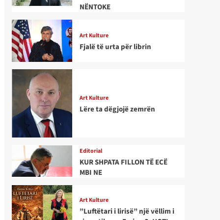
NËNTOKE
Art Kulture
Fjalë të urta për librin
Art Kulture
Lëre ta dëgjojë zemrën
Editorial
KUR SHPATA FILLON TË ECË
MBI NE
Art Kulture
”Luftëtari i lirisë” një vëllim i