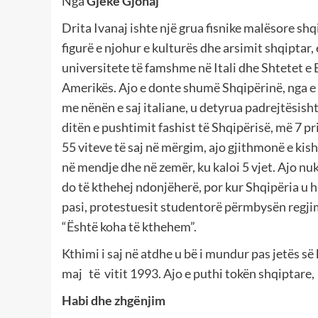
Nga
Gjekë Gjonaj
Drita Ivanaj ishte një grua fisnike malësore shq
figurë e njohur e kulturës dhe arsimit shqiptar,
universitete të famshme në Itali dhe Shtetet e
Amerikës. Ajo e donte shumë Shqipërinë, nga e 
me nënën e saj italiane, u detyrua padrejtësisht
ditën e pushtimit fashist të Shqipërisë, më 7 pr
55 viteve të saj në mërgim, ajo gjithmonë e kis
në mendje dhe në zemër, ku kaloi 5 vjet. Ajo n
do të kthehej ndonjëherë, por kur Shqipëria u h
pasi, protestuesit studentorë përmbysën regjim
“Është koha të kthehem”.
Kthimi i saj në atdhe u bë i mundur pas jetës së
maj të vitit 1993. Ajo e puthi tokën shqiptare, 
Habi dhe zhgënjim