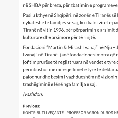
në SHBA për breza, për zbatimin e programeve 
Pasi u kthye në Shqipëri, në zonën e Tiranës së 
dykatëshe të familjes së saj, ku i kaloi vitet e 
Tiranë në vitin 1996, për përparimin e arsimit 
kulturore dhe arsimore për të rinjtë.
Fondacioni “Martin & Mirash Ivanaj” në Nju – J
Ivanaj” në Tiranë, janë fondacione simotra që n
jofitimprurëse të regjistruara në vendet e tyre
përmbushur më mirë qëllimet e tyre të deklarua
palodhur dhe besim i vazhdueshëm në vizionin e
trashëgiminë e lënë nga familja e saj.
(vazhdon)
Post
Previous:
KONTRIBUTI I VEÇANTË I PROFESOR AGRON DUROS N
navigation