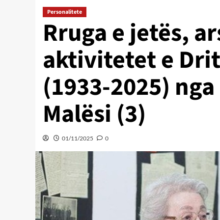
Personalitete
Rruga e jetës, a
aktivitetet e Dri
(1933-2025) nga 
Malësi (3)
01/11/2025
0