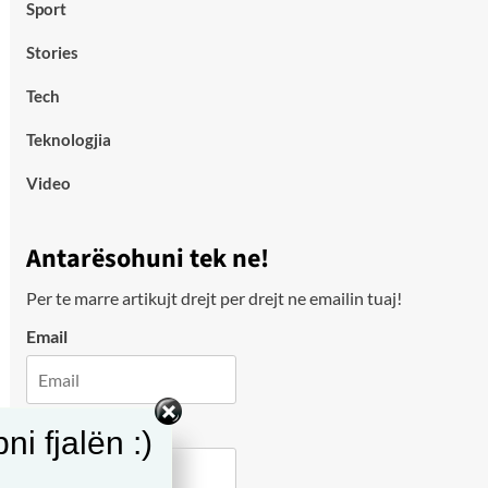
Sport
Stories
Tech
Teknologjia
Video
Antarësohuni tek ne!
Per te marre artikujt drejt per drejt ne emailin tuaj!
Email
City
i fjalën :)