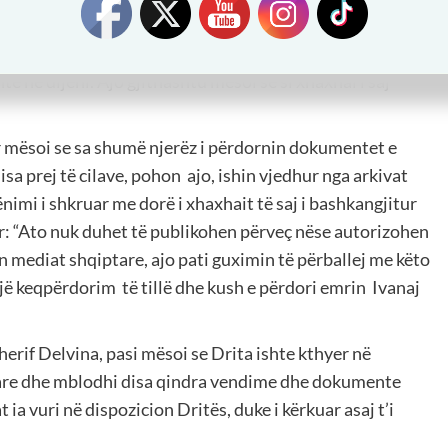
ë tij.”
së së mbajtur në Shkodër ndanë kujtimet e tyre me të. Ajo
te në dijeni. Ajo gjithashtu mësoi se si xhaxhai i saj
ur mësoi se sa shumë njerëz i përdornin dokumentet e
disa prej të cilave, pohon ajo, ishin vjedhur nga arkivat
nimi i shkruar me dorë i xhaxhait të saj i bashkangjitur
: “Ato nuk duhet të publikohen përveç nëse autorizohen
 mediat shqiptare, ajo pati guximin të përballej me këto
një keqpërdorim të tillë dhe kush e përdori emrin Ivanaj
Sherif Delvina, pasi mësoi se Drita ishte kthyer në
ëtare dhe mblodhi disa qindra vendime dhe dokumente
 ia vuri në dispozicion Dritës, duke i kërkuar asaj t’i