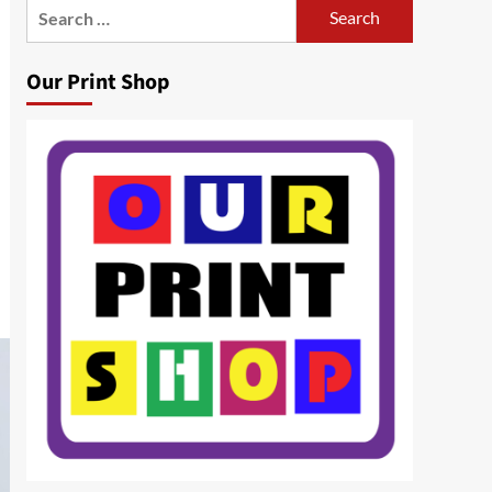
Search
for:
Our Print Shop