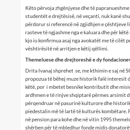
Këto përvoja zhgënjyese dhe të papranueshme k
studentët e drejtësisë, në veçanti, nuk kanë s
përdorur si referencë në zgjidhjen e çështjeve l
rasteve të ngjashme nga e kaluara dhe për këtë
kjo iu konfirmua asaj nga avokatët me të cilët p
vështirësitë në arritjen e këtij qëllimi.
Themeluese dhe drejtoreshë e dy fondacionev
Drita Ivanaj shprehet se, me kthimin e saj në Sh
propozua të bëhej muze historik falë interesit 
këtë, por i mbetet besnike kontributit dhe misio
ardhmen e të rinjve shqiptarë përmes arsimit d
përqendruar në pasurinë kulturore dhe historike
piedestalin më të lartë të kulturës kombëtare. Pë
në pension para kohe dhe në vitin 1995 themelo
shërben për të mbledhur fonde midis donatorëve 