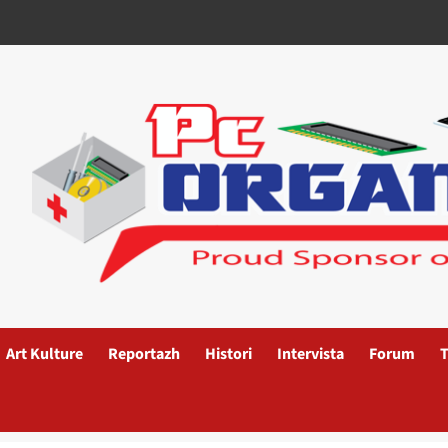
Art Kulture
Reportazh
Histori
Intervista
Forum
T