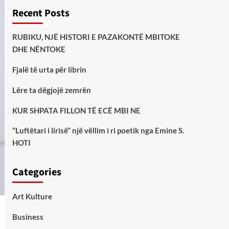
Recent Posts
RUBIKU, NJË HISTORI E PAZAKONTË MBITOKE
DHE NËNTOKE
Fjalë të urta për librin
Lëre ta dëgjojë zemrën
KUR SHPATA FILLON TË ECË MBI NE
”Luftëtari i lirisë” një vëllim i ri poetik nga Emine S.
HOTI
Categories
Art Kulture
Business