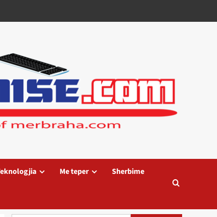
eknologjia
Me teper
Sherbime