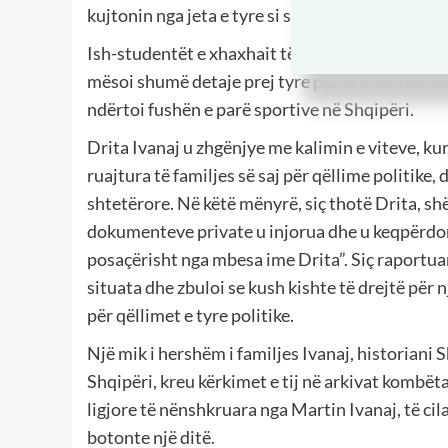
kujtonin nga jeta e tyre si studentë gjatë kohës s
Ish-studentët e xhaxhait të saj gjatë ceremoni
mësoi shumë detaje prej tyre për të cilat nuk ish
ndërtoi fushën e parë sportive në Shqipëri.
Drita Ivanaj u zhgënjye me kalimin e viteve, k
ruajtura të familjes së saj për qëllime politike, 
shtetërore. Në këtë mënyrë, siç thotë Drita, shë
dokumenteve private u injorua dhe u keqpërdor
posaçërisht nga mbesa ime Drita”. Siç raportuan
situata dhe zbuloi se kush kishte të drejtë për 
për qëllimet e tyre politike.
Një mik i hershëm i familjes Ivanaj, historiani 
Shqipëri, kreu kërkimet e tij në arkivat komb
ligjore të nënshkruara nga Martin Ivanaj, të cilat
botonte një ditë.