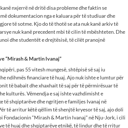
anë nxjerrë në dritë disa probleme dhe faktin se
humë dokumentacion nga e kaluara për të studiuar dhe
igjore të sotme. Kjo do të thotë se ata nuk kanë arkiv të
 arsye nuk kanë precedent mbi të cilin të mbështeten. Dhe
unoi dhe studentët e drejtësisë, të cilët pranojnë
e “Mirash & Martin Ivanaj”
qipëri, pas 55 vitesh mungesë, shtëpisë së saj iu
dhe ndihmës financiare të huaj. Ajo nuk ishte e lumtur për
nit të babait dhe xhaxhait të saj për të përmirësuar të
he kulturës. Vëmendja e saj ishte vazhdimisht e
 të shqiptarëve dhe ngritjen e familjes Ivanaj në
r të arritur këtë qëllim të shenjtë kryesor të saj, ajo doli
i Fondacionin “Mirash & Martin Ivanaj” në Nju-Jork, i cili
të huaj dhe shqiptarëve etnikë, të lindur dhe të rritur