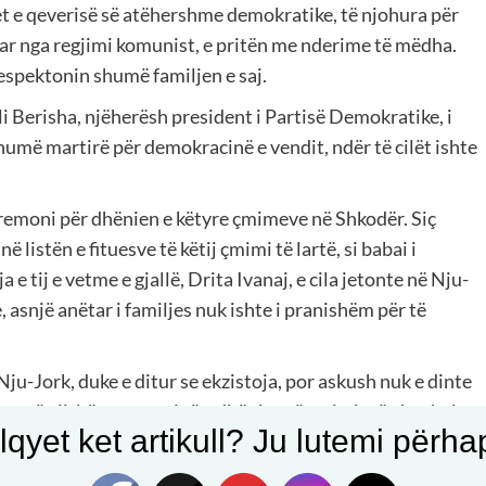
tet e qeverisë së atëhershme demokratike, të njohura për
uar nga regjimi komunist, e pritën me nderime të mëdha.
respektonin shumë familjen e saj.
ali Berisha, njëherësh president i Partisë Demokratike, i
shumë martirë për demokracinë e vendit, ndër të cilët ishte
eremoni për dhënien e këtyre çmimeve në Shkodër. Siç
ë listën e fituesve të këtij çmimi të lartë, si babai i
e tij e vetme e gjallë, Drita Ivanaj, e cila jetonte në Nju-
 asnjë anëtar i familjes nuk ishte i pranishëm për të
ju-Jork, duke e ditur se ekzistoja, por askush nuk e dinte
zuan të gjithë ceremoninë e dhënies së çmimit të xhaxhait
qyet ket artikull? Ju lutemi përhapn
. Atje pata kënaqësinë e madhe dhe nderin e papritur të
 cilët atëherë ishin 85 vjeç. U mahnita nga ajo që ata