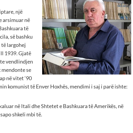
iptare, një
 e arsimuar në
 Bashkuara të
cila, së bashku
 të largohej
ill 1939. Gjatë
hte vendlindjen
uk mendonte se
ap në vitet ‘90
in komunist të Enver Hoxhës, mendimi i saj i parë ishte:
 kaluar në Itali dhe Shtetet e Bashkuara të Amerikës, në
sapo shkeli mbi të.