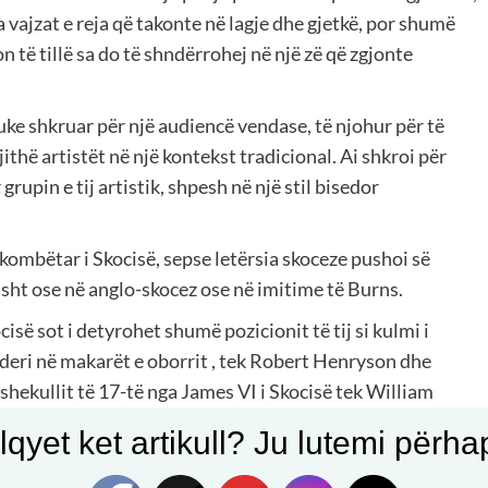
 vajzat e reja që takonte në lagje dhe gjetkë, por shumë
ion të tillë sa do të shndërrohej në një zë që zgjonte
 duke shkruar për një audiencë vendase, të njohur për të
jithë artistët në një kontekst tradicional. Ai shkroi për
grupin e tij artistik, shpesh në një stil bisedor
ombëtar i Skocisë, sepse letërsia skoceze pushoi së
sht ose në anglo-skocez ose në imitime të Burns.
isë sot i detyrohet shumë pozicionit të tij si kulmi i
t deri në makarët e oborrit , tek Robert Henryson dhe
shekullit të 17-të nga James VI i Skocisë tek William
llimit të shekullit të 18-të si Allan Ramsay dhe Robert
qyet ket artikull? Ju lutemi përhapn
nje letrare, edhe sepse shkëlqimi dhe arritja e tij nuk
e gjuha popullore skoceze në të cilën ai shkroi disa nga