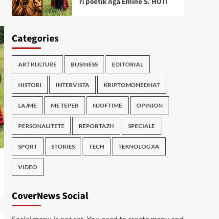
ri poetik nga Emine S. HOTI
Categories
ART KULTURE
BUSINESS
EDITORIAL
HISTORI
INTERVISTA
KRIPTOMONEDHAT
LAJME
ME TEPER
NJOFTIME
OPINION
PERSONALITETE
REPORTAZH
SPECIALE
SPORT
STORIES
TECH
TEKNOLOGJIA
VIDEO
CoverNews Social
Social menu is not set. You need to create menu and