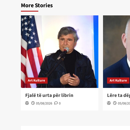
More Stories
Art Kulture
Art Kulture
Fjalë të urta për librin
Lëre ta d
05/08/2026
0
05/08/2