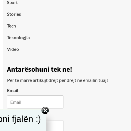
Sport
Stories
Tech
Teknologjia
Video
Antarësohuni tek ne!
Per te marre artikujt drejt per drejt ne emailin tuaj!
Email
City
i fjalën :)