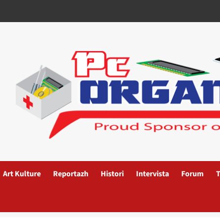
Art Kulture
Reportazh
Histori
Intervista
Forum
T