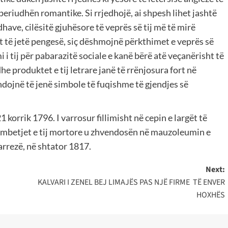
 periudhën romantike. Si rrjedhojë, ai shpesh lihet jashtë
dhave, cilësitë gjuhësore të veprës së tij më të mirë
t të jetë pengesë, siç dëshmojnë përkthimet e veprës së
 i tij për pabarazitë sociale e kanë bërë atë veçanërisht të
e produktet e tij letrare janë të rrënjosura fort në
azhdojnë të jenë simbole të fuqishme të gjendjes së
orrik 1796. I varrosur fillimisht në cepin e largët të
, mbetjet e tij mortore u zhvendosën në mauzoleumin e
varrezë, në shtator 1817.
Next:
KALVARI I ZENEL BEJ LIMAJËS PAS NJË FIRME TË ENVER
HOXHËS