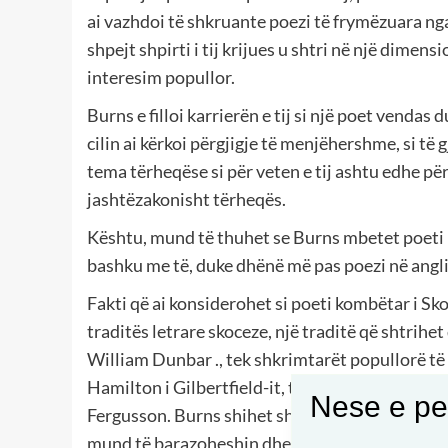
ai vazhdoi të shkruante poezi të frymëzuara nga
shpejt shpirti i tij krijues u shtri në një dimens
interesim popullor.
Burns e filloi karrierën e tij si një poet vendas
cilin ai kërkoi përgjigje të menjëhershme, si të g
tema tërheqëse si për veten e tij ashtu edhe për 
jashtëzakonisht tërheqës.
Kështu, mund të thuhet se Burns mbetet poeti k
bashku me të, duke dhënë më pas poezi në angli
Fakti që ai konsiderohet si poeti kombëtar i Skoc
traditës letrare skoceze, një traditë që shtrihe
William Dunbar ., tek shkrimtarët popullorë të 
Hamilton i Gilbertfield-it, tek pararendësit e fi
Nese e pel
Fergusson. Burns shihet shpesh si fundi i asaj li
mund të barazoheshin dhe, më veçanërisht, seps