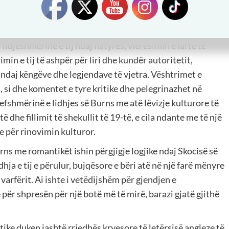
rte – duke u bërë gjithnjë e më pak e kuptueshme për
johur mirë me kulturën dhe gjuhën angleze.
djeshmërinë e tij ndaj natyrës, vlerësimin e lartë të
in e tij të ashpër për liri dhe kundër autoritetit,
ar ndaj këngëve dhe legjendave të vjetra. Vështrimet e
si dhe komentet e tyre kritike dhe pelegrinazhet në
efshmërinë e lidhjes së Burns me atë lëvizje kulturore të
ë dhe fillimit të shekullit të 19-të, e cila ndante me të një
e për rinovimin kulturor.
urns me romantikët ishin përgjigje logjike ndaj Skocisë së
rdhja e tij e përulur, bujqësore e bëri atë në një farë mënyre
varfërit. Ai ishte i vetëdijshëm për gjendjen e
 për shpresën për një botë më të mirë, barazi gjatë gjithë
.
stike duken jashtë rrjedhës kryesore të letërsisë angleze të