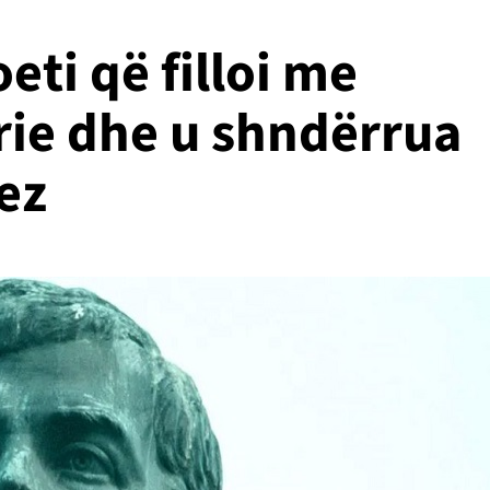
eti që filloi me
ie dhe u shndërrua
ez