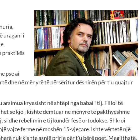
huria,
ë uragani i
le,
e praktikës
he pse ai
qartë dhe në mënyrë të përsëritur dëshirën për t’u quajtur
 arsimua kryesisht në shtëpi nga babai i tij. Filloi të
uhet se kjo i kishte dëmtuar në mënyrë të pakthyeshme
j, si dhe rebelimin e tij kundër fesë ortodokse. Shkroi
r një vajze ferme në moshën 15-vjeçare. Ishte vërtetë një
ëherë nuk kishte asnjë prirje për t’u bërë poet. Megjithatë,