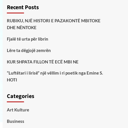
Recent Posts
RUBIKU, NJË HISTORI E PAZAKONTË MBITOKE
DHE NËNTOKE
Fjalë të urta për librin
Lëre ta dëgjojë zemrën
KUR SHPATA FILLON TË ECË MBI NE
”Luftëtari i lirisë” një vëllim i ri poetik nga Emine S.
HOTI
Categories
Art Kulture
Business