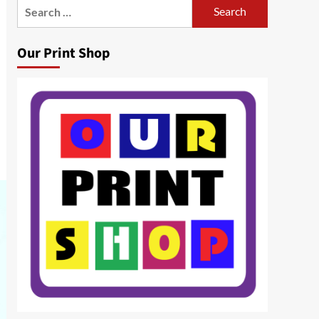
Search
for:
Our Print Shop