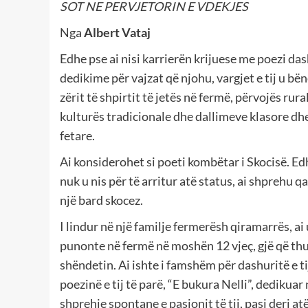
SOT NE PERVJETORIN E VDEKJES
Nga
Albert Vataj
Edhe pse ai nisi karrierën krijuese me poezi das
dedikime për vajzat që njohu, vargjet e tij u bën
zërit të shpirtit të jetës në fermë, përvojës rura
kulturës tradicionale dhe dallimeve klasore dh
fetare.
Ai konsiderohet si poeti kombëtar i Skocisë. Ed
nuk u nis për të arritur atë status, ai shprehu 
një bard skocez.
I lindur në një familje fermerësh qiramarrës, ai u
punonte në fermë në moshën 12 vjeç, gjë që th
shëndetin. Ai ishte i famshëm për dashuritë e ti
poezinë e tij të parë, “E bukura Nelli”, dedikua
shprehje spontane e pasionit të tij, pasi deri at