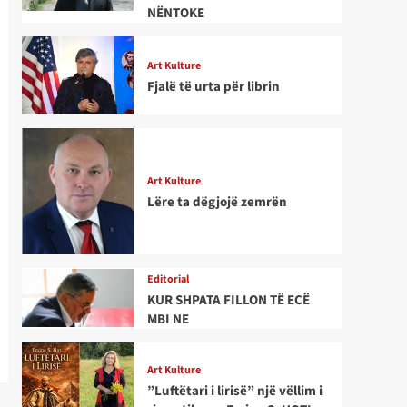
NËNTOKE
Art Kulture
Fjalë të urta për librin
Art Kulture
Lëre ta dëgjojë zemrën
Editorial
KUR SHPATA FILLON TË ECË
MBI NE
Art Kulture
”Luftëtari i lirisë” një vëllim i