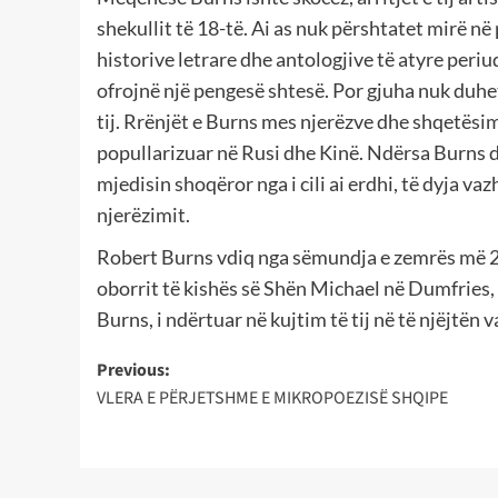
shekullit të 18-të. Ai as nuk përshtatet mirë në
historive letrare dhe antologjive të atyre periu
ofrojnë një pengesë shtesë. Por gjuha nuk duhe
tij. Rrënjët e Burns mes njerëzve dhe shqetësimi
popullarizuar në Rusi dhe Kinë. Ndërsa Burns dh
mjedisin shoqëror nga i cili ai erdhi, të dyja v
njerëzimit.
Robert Burns vdiq nga sëmundja e zemrës më 21 k
oborrit të kishës së Shën Michael në Dumfries
Burns, i ndërtuar në kujtim të tij në të njëjtën 
Post
Previous:
VLERA E PËRJETSHME E MIKROPOEZISË SHQIPE
navigation