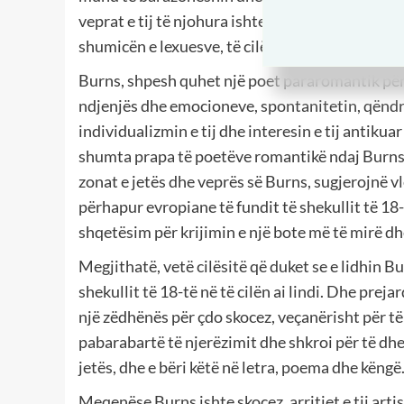
veprat e tij të njohura ishte – edhe siç e përdo
shumicën e lexuesve, të cilët tashmë ishin të n
Burns, shpesh quhet një poet pararomantik për n
ndjenjës dhe emocioneve, spontanitetin, qëndrim
individualizmin e tij dhe interesin e tij antiku
shumta prapa të poetëve romantikë ndaj Burns, 
zonat e jetës dhe veprës së Burns, sugjerojnë vl
përhapur evropiane të fundit të shekullit të 18-t
shqetësim për krijimin e një bote më të mirë dh
Megjithatë, vetë cilësitë që duket se e lidhin B
shekullit të 18-të në të cilën ai lindi. Dhe preja
një zëdhënës për çdo skocez, veçanërisht për të 
pabarabartë të njerëzimit dhe shkroi për të dhe
jetës, dhe e bëri këtë në letra, poema dhe këngë
Meqenëse Burns ishte skocez, arritjet e tij arti