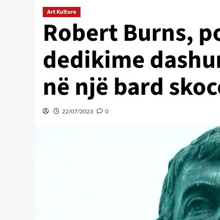
Art Kulture
Robert Burns, po
dedikime dashur
në një bard skoc
22/07/2023
0