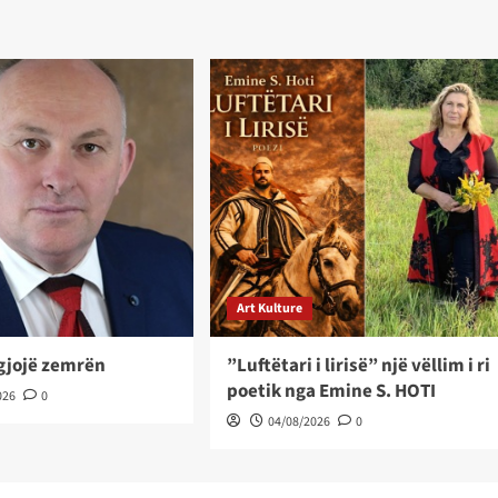
Art Kulture
ëgjojë zemrën
”Luftëtari i lirisë” një vëllim i ri
poetik nga Emine S. HOTI
026
0
04/08/2026
0