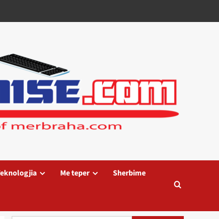
eknologjia
Me teper
Sherbime