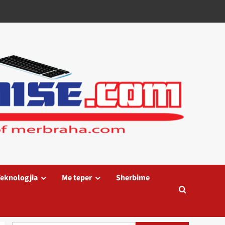
eknologjia
Me teper
Sherbime