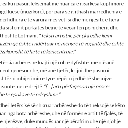
leksiku i pasur, leksemat me nuanca e ngarkesa kuptimore
ëlluese (muzikore), por para së gjithash marrëdhënia e
dërlidhura e të varura mes veti si dhe me njësitë e tjera
da sistemit përkatës bëjnë të veçantën po njëherit dhe
ë thoshte Lotmani,
“Teksti artistik, për çka edhe kemi
izëm që është i ndërtuar në mënyrë të veçantë dhe është
zakonisht të lartë të koncentruar.”
tërsia arbëreshe luajti një rol të dyfishtë: me një anë
ent qenësor dhe, më anë tjetër, krijoi dhe pasuroi
shtëzoi mbijetimin e tyre nëpër rrjedhë të shekujve.
ksonte me të drejtë:
“[…] arti përfaqëson një proces
he të epokave të ndryshme.”
dhe i letërsisë së shkruar arbëreshe do të theksojë se këto
uan nga bota arbëreshe, dhe në formën e artit të fjalës, të
re njerëzve, duke mundësuar një përafrim dhe një njohje