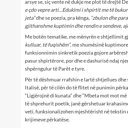
arsye se, siç vente në dukje me plot të drejtë 
e çdo vepre arti…Edukimi i shpirtit me të buku
jeta”
dhe se poezia, pra kënga,
“zbulon dhe para
gjithanshme kuptimin dhe rendin e sendeve, ajo
Me botën tematike, me mënyrën e shtjellimit 
kulluar, të fuqishëm”
, me shumësinë kuptimore q
funksionnimin sinkretik poezia gojore arbëresh
pasur shpirtërore, por dhe e dashurisë ndaj nje
shpërngulur të Parët e tyre.
Për të dëshmuar rrafshin e lartë shtjellues dhe
Italisë, për të cilën do të flitet në punimin për
“Ligjërojnë di kunata” dhe “Mbeta mot mot më rr
të shprehurit poetik, janë gërshetuar krahasime
veti, funksionalizohen mjeshtërisht në tekstin
krijimeve përkatëse.