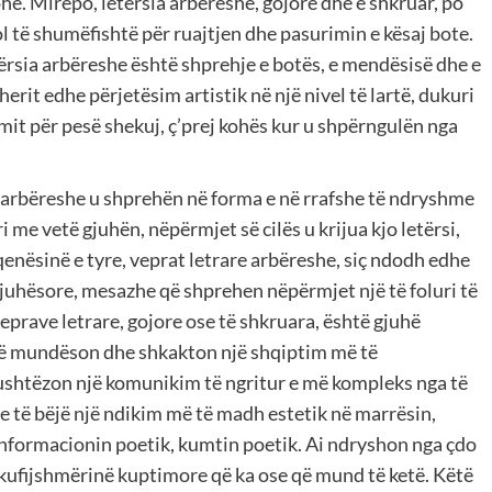
ohë. Mirëpo, letërsia arbëreshe, gojore dhe e shkruar, po
ol të shumëfishtë për ruajtjen dhe pasurimin e kësaj bote.
ërsia arbëreshe është shprehje e botës, e mendësisë dhe e
herit edhe përjetësim artistik në një nivel të lartë, dukuri
limit për pesë shekuj, ç’prej kohës kur u shpërngulën nga
ë arbëreshe u shprehën në forma e në rrafshe të ndryshme
 me vetë gjuhën, nëpërmjet së cilës u krijua kjo letërsi,
enësinë e tyre, veprat letrare arbëreshe, siç ndodh edhe
 gjuhësore, mesazhe që shprehen nëpërmjet një të foluri të
eprave letrare, gojore ose të shkruara, është gjuhë
r që mundëson dhe shkakton një shqiptim më të
kushtëzon një komunikim të ngritur e më kompleks nga të
dje të bëjë një ndikim më të madh estetik në marrësin,
 informacionin poetik, kumtin poetik. Ai ndryshon nga çdo
akufijshmërinë kuptimore që ka ose që mund të ketë. Këtë