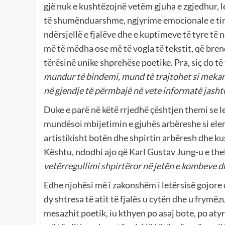
gjë nuk e kushtëzojnë vetëm gjuha e zgjedhur, 
të shumënduarshme, ngjyrime emocionale e ting
ndërsjellë e fjalëve dhe e kuptimeve të tyre të n
më të mëdha ose më të vogla të tekstit, që bren
tërësinë unike shprehëse poetike. Pra, siç do t
mundur të bindemi, mund të trajtohet si mekan
në gjendje të përmbajë në vete informatë jashtë
Duke e parë në këtë rrjedhë çështjen themi se le
mundësoi mbijetimin e gjuhës arbëreshe si elem
artistikisht botën dhe shpirtin arbëresh dhe ku
Kështu, ndodhi ajo që Karl Gustav Jung-u e the
vetërregullimi shpirtëror në jetën e kombeve d
Edhe njohësi më i zakonshëm i letërsisë gojore 
dy shtresa të atit të fjalës u cytën dhe u frymëz
mesazhit poetik, iu kthyen po asaj bote, po aty