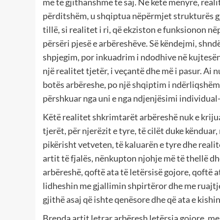
më të gjithanshme të saj. Në këtë mënyrë, realitet
përditshëm, u shqiptua nëpërmjet strukturës gj
tillë, si realitet i ri, që ekziston e funksionon 
përsëri pjesë e arbëreshëve. Së këndejmi, shndër
shpjegim, por inkuadrim i ndodhive në kujtesën ko
një realitet tjetër, i veçantë dhe më i pasur. Ai 
botës arbëreshe, po një shqiptim i ndërliqshëm i 
përshkuar nga uni e nga ndjenjësimi individual-
Këtë realitet shkrimtarët arbëreshë nuk e kriju
tjerët, për njerëzit e tyre, të cilët duke këndua
pikërisht vetveten, të kaluarën e tyre dhe reali
artit të fjalës, nënkupton njohje më të thellë 
arbëreshë, qoftë ata të letërsisë gojore, qoftë a
lidheshin me gjallimin shpirtëror dhe me ruajtje
gjithë asaj që ishte qenësore dhe që ata e kish
Brenda artit letrar arbëresh letërsia gojore, me 