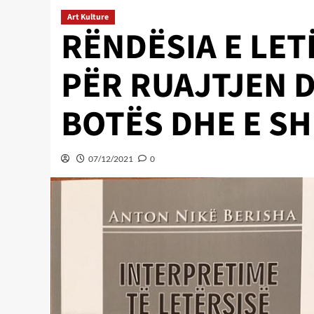
Art Kulture
RËNDËSIA E LE
PËR RUAJTJEN D
BOTËS DHE E S
07/12/2021
0