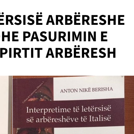
TËRSISË ARBËRESHE
HE PASURIMIN E
HPIRTIT ARBËRESH