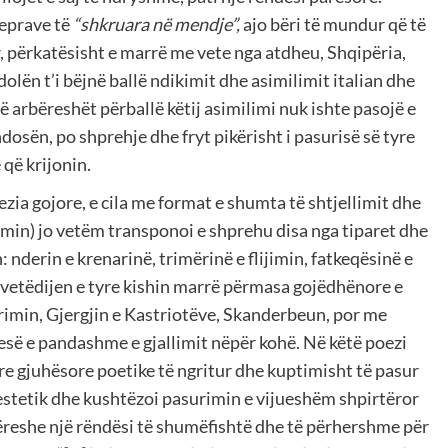
eprave të
“shkruara në mendje”,
ajo bëri të mundur që të
, përkatësisht e marrë me vete nga atdheu, Shqipëria,
dolën t’i bëjnë ballë ndikimit dhe asimilimit italian dhe
ë arbëreshët përballë këtij asimilimi nuk ishte pasojë e
ndosën, po shprehje dhe fryt pikërisht i pasurisë së tyre
 që krijonin.
zia gojore, e cila me format e shumta të shtjellimit dhe
zimin) jo vetëm transponoi e shprehu disa nga tiparet dhe
h: nderin e krenarinë, trimërinë e flijimin, fatkeqësinë e
në vetëdijen e tyre kishin marrë përmasa gojëdhënore e
rimin, Gjergjin e Kastriotëve, Skanderbeun, por me
esë e pandashme e gjallimit nëpër kohë. Në këtë poezi
e gjuhësore poetike të ngritur dhe kuptimisht të pasur
m estetik dhe kushtëzoi pasurimin e vijueshëm shpirtëror
bëreshe një rëndësi të shumëfishtë dhe të përhershme për