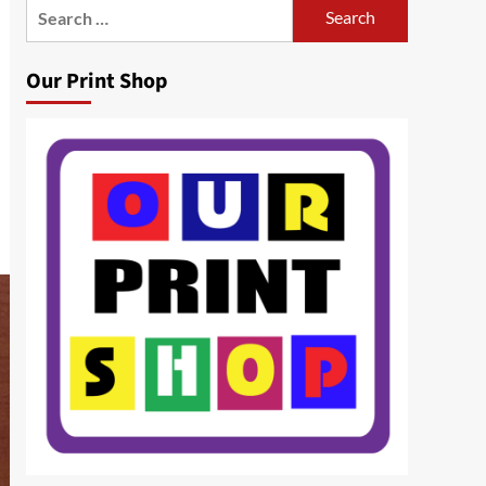
Search
for:
Our Print Shop