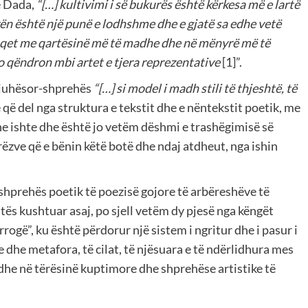
De Dada,
“[…] kultivimi i së bukurës është kërkesa më e lartë
rën është një punë e lodhshme dhe e gjatë sa edhe vetë
qet me qartësinë më të madhe dhe në mënyrë më të
 qëndron mbi artet e tjera reprezentative
[1]”.
gjuhësor-shprehës
“[…] si model i madh stili të thjeshtë, të
ë del nga struktura e tekstit dhe e nëntekstit poetik, me
e ishte dhe është jo vetëm dëshmi e trashëgimisë së
rëzve që e bënin këtë botë dhe ndaj atdheut, nga ishin
 shprehës poetik të poezisë gojore të arbëreshëve të
katës kushtuar asaj, po sjell vetëm dy pjesë nga këngët
ogë”, ku është përdorur një sistem i ngritur dhe i pasur i
 dhe metafora, të cilat, të njësuara e të ndërlidhura mes
 dhe në tërësinë kuptimore dhe shprehëse artistike të