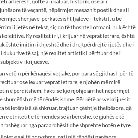
i arbëresh, qoftë ai i kaluar, historik, ose ai i
uhësore të veçantë, nëpërmjet mesazhit poetik dhe si i
nëpërmjet shenjave, përkatësisht fjalëve – tekstit, u bë
rimi i jetës në tekst, siç do të thoshte Lotmani, nuk është
lektive. Ky realitet i ri, i krijuar në veprat letrare, është
nuk është imitim i thjeshtë dhe i drejtpërdrejtë i jetës dhe i
dukurive të saj, një realitet artistik i përftuar dhe i
subjektiv i krijuesve.
an vetëm për kënaqësi vetjake, por para së gjithash për të
r, recituar ose lexuar veprat letrare, e njohën më mirë
tetin e përditshëm. Fakti se kjo njohje arrihet nëpërmjet
dhe shumëfish më të rëndësishme. Për këtë arsye krijuesit
ta të letërsisë së shkruar, trajtuan çështje thelbësore, që
n e etnitetit e të mendësisë arbëreshe, të gjuhës e të
in trashëguar nga paraardhësit dhe shprehte botën e tyre.
llojet e saj të ndryshme, pati një rëndësi parësore.