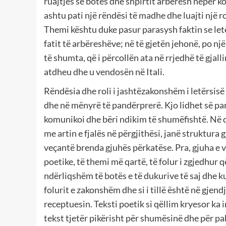
ruajtjes së botës dhe shpirtit arbëresh nëpër k
ashtu pati një rëndësi të madhe dhe luajti një r
Themi kështu duke pasur parasysh faktin se let
fatit të arbëreshëve; në të gjetën jehonë, po një
të shumta, që i përcollën ata në rrjedhë të gjal
atdheu dhe u vendosën në Itali.
Rëndësia dhe roli i jashtëzakonshëm i letërsis
dhe në mënyrë të pandërprerë. Kjo lidhet së pari
komunikoi dhe bëri ndikim të shumëfishtë. Në q
me artin e fjalës në përgjithësi, janë struktura
veçantë brenda gjuhës përkatëse. Pra, gjuha e v
poetike, të themi më qartë, të folur i zgjedhu
ndërliqshëm të botës e të dukurive të saj dhe 
folurit e zakonshëm dhe si i tillë është në gjen
receptuesin. Teksti poetik si qëllim kryesor ka
tekst tjetër pikërisht për shumësinë dhe për p