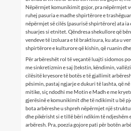
Nëpërmjet komunikimit gojor, pra nëpërmjet v
ruhej pasuria e madhe shpirtërore e trashëguar
nëpërmjet së cilës (pasurisë shpirtërore) ata ia 
shuarjes si etnitet. Qëndresa shekullore që bën
vendeve të izoluara e të braktisura, ku ata u ve
shpirtërore e kulturore që kishin, që ruanin dhe
Për arbëreshët rol të veçantë luajti sidomos poe
me sinkretizmin e saj (tekstin, këndimin, vallë
cilësitë kryesore të botës e të gjallimit arbëres
pësimin, pastaj ngjarje e dukuri të lashta, që 
mitike, siç ndodhi me Motin e Madh e me kryet
gjerësinë e komunikimit dhe të ndikimit u bë pj
bota arbëreshe u shpreh nëpërmjet një struktur
dhe pikërisht si e tillë bëri ndikim të ndjeshë
arbëresh. Pra, poezia gojore pati për botën ar