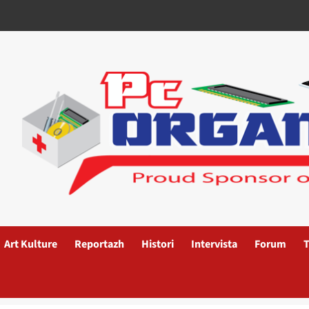
Art Kulture
Reportazh
Histori
Intervista
Forum
T