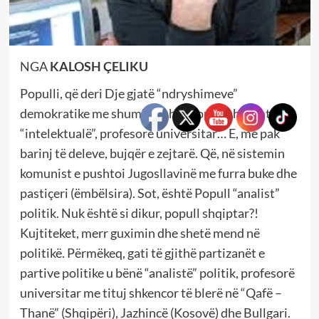
NGA
KALOSH ÇELIKU
Populli, që deri Dje gjatë “ndryshimeve”
demokratike me shumicë ishte popull shkrimtarë,
“intelektualë”, profesorë universitar… E, me pak
barinj të deleve, bujqër e zejtarë. Që, në sistemin
komunist e pushtoi Jugosllavinë me furra buke dhe
pastiçeri (ëmbëlsira). Sot, është Popull “analist”
politik. Nuk është si dikur, popull shqiptar?!
Kujtiteket, merr guximin dhe shetë mend në
politikë. Përmëkeq, gati të gjithë partizanët e
partive politike u bënë “analistë” politik, profesorë
universitar me tituj shkencor të blerë në “Qafë –
Thanë” (Shqipëri), Jazhincë (Kosovë) dhe Bullgari.