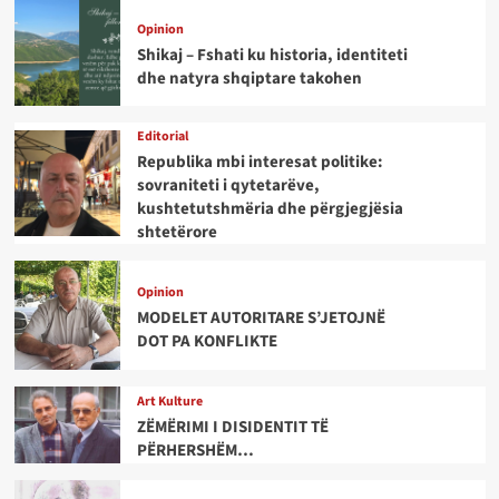
Opinion
Shikaj – Fshati ku historia, identiteti
dhe natyra shqiptare takohen
Editorial
Republika mbi interesat politike:
sovraniteti i qytetarëve,
kushtetutshmëria dhe përgjegjësia
shtetërore
Opinion
MODELET AUTORITARE S’JETOJNË
DOT PA KONFLIKTE
Art Kulture
ZËMËRIMI I DISIDENTIT TË
PËRHERSHËM…