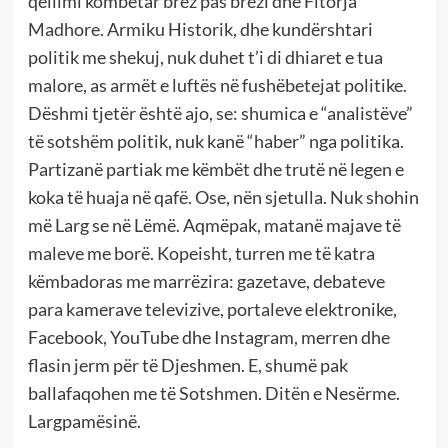
qëllimi kombëtar brez pas brezi dhe Fitorja
Madhore. Armiku Historik, dhe kundërshtari
politik me shekuj, nuk duhet t’i di dhiaret e tua
malore, as armët e luftës në fushëbetejat politike.
Dëshmi tjetër është ajo, se: shumica e “analistëve”
të sotshëm politik, nuk kanë “haber” nga politika.
Partizanë partiak me këmbët dhe trutë në legen e
koka të huaja në qafë. Ose, nën sjetulla. Nuk shohin
më Larg se në Lëmë. Aqmëpak, matanë majave të
maleve me borë. Kopeisht, turren me të katra
këmbadoras me marrëzira: gazetave, debateve
para kamerave televizive, portaleve elektronike,
Facebook, YouTube dhe Instagram, merren dhe
flasin jerm për të Djeshmen. E, shumë pak
ballafaqohen me të Sotshmen. Ditën e Nesërme.
Largpamësinë.