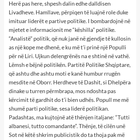
Herë pas here, shpesh dalin edhe dalldisen
Livadheve. Hamllave, përpiqen të luajnë role duke
imituar liderët e partive politike. I bombardojnë në
mjetet e informacionit me “këshilla” politike.
“Analistë” politik, që nuk janë në gjendje të kullosin
as një kope me dhenë, e ku më t’i prinë një Populli
për në Liri. Ujkun delengrënës na e shtinë në vathë.
Lëmsh e bëjnë politikën. Partitë Politike Shqiptare,
që ashtu dhe ashtu moti e kanë humbur rrugën
mesdite në Oborr. Herdheve të Dashit, si Dhelpëra
dinake u turren përmbrapa, mos ndoshta pas
kërcimit të gardhit do t’i bien udhës. Popull me më
shumë parti politike, sesa liderë politikan.
Padashtas, ma kujtojnë atë thënjen italjane: “Tutti
albanesi, tutto comandante”. Thënje, të cilën unë
Sot në këtë shkrim publicistik do ta thoja pak më