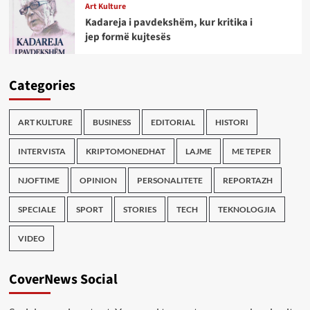
Art Kulture
Kadareja i pavdekshëm, kur kritika i
jep formë kujtesës
Categories
ART KULTURE
BUSINESS
EDITORIAL
HISTORI
INTERVISTA
KRIPTOMONEDHAT
LAJME
ME TEPER
NJOFTIME
OPINION
PERSONALITETE
REPORTAZH
SPECIALE
SPORT
STORIES
TECH
TEKNOLOGJIA
VIDEO
CoverNews Social