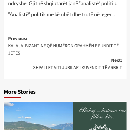
ndryshe: Gjithë shqiptarët janë “analistë” politik.
“Analistë” politik me këmbët dhe trutë në legen…
Post
Previous:
KALAJA BIZANTINE QË NUMËRON GRAHMËN E FUNDIT TË
navigation
JETËS
Next:
SHPALLET VITI JUBILAR I KUVENDIT TË ARBRIT
More Stories