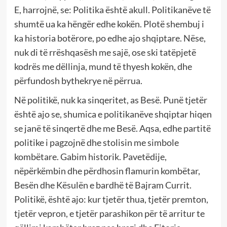
E, harrojnë, se: Politika është akull. Politikanëve të
shumtë ua ka hëngër edhe kokën. Plotë shembuj i
ka historia botërore, po edhe ajo shqiptare. Nëse,
nuk di të rrëshqasësh me sajë, ose ski tatëpjetë
kodrës me dëllinja, mund të thyesh kokën, dhe
përfundosh bythekrye në përrua.
Në politikë, nuk ka sinqeritet, as Besë. Punë tjetër
është ajo se, shumica e politikanëve shqiptar hiqen
se janë të sinqertë dhe me Besë. Aqsa, edhe partitë
politike i pagzojnë dhe stolisin me simbole
kombëtare. Gabim historik. Pavetëdije,
nëpërkëmbin dhe përdhosin flamurin kombëtar,
Besën dhe Kësulën e bardhë të Bajram Currit.
Politikë, është ajo: kur tjetër thua, tjetër premton,
tjetër vepron, e tjetër parashikon për të arritur te