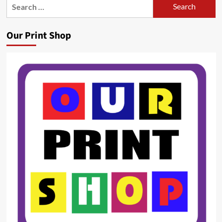
Search
for:
Our Print Shop