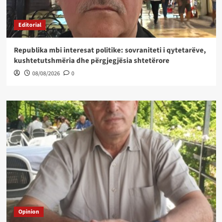
Editorial
Republika mbi interesat politike: sovraniteti i qytetarëve,
kushtetutshmëria dhe përgjegjësia shtetërore
08/08/2026
0
Opinion