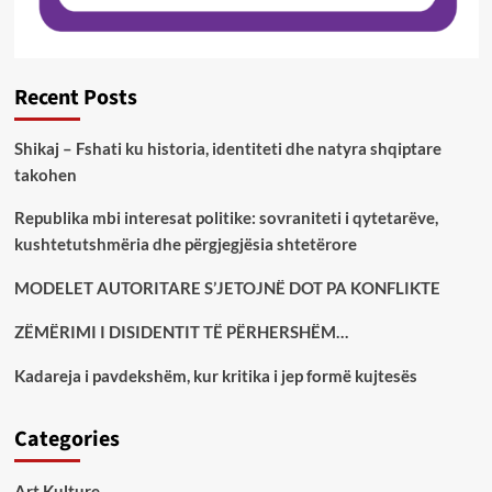
Recent Posts
Shikaj – Fshati ku historia, identiteti dhe natyra shqiptare
takohen
Republika mbi interesat politike: sovraniteti i qytetarëve,
kushtetutshmëria dhe përgjegjësia shtetërore
MODELET AUTORITARE S’JETOJNË DOT PA KONFLIKTE
ZËMËRIMI I DISIDENTIT TË PËRHERSHËM…
Kadareja i pavdekshëm, kur kritika i jep formë kujtesës
Categories
Art Kulture