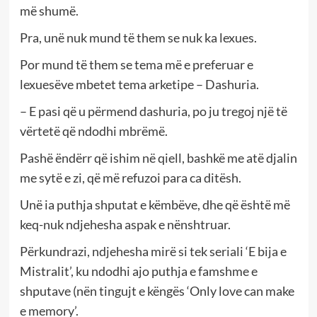
më shumë.
Pra, unë nuk mund të them se nuk ka lexues.
Por mund të them se tema më e preferuar e
lexuesëve mbetet tema arketipe – Dashuria.
– E pasi që u përmend dashuria, po ju tregoj një të
vërtetë që ndodhi mbrëmë.
Pashë ëndërr që ishim në qiell, bashkë me atë djalin
me sytë e zi, që më refuzoi para ca ditësh.
Unë ia puthja shputat e këmbëve, dhe që është më
keq-nuk ndjehesha aspak e nënshtruar.
Përkundrazi, ndjehesha mirë si tek seriali ‘E bija e
Mistralit’, ku ndodhi ajo puthja e famshme e
shputave (nën tingujt e këngës ‘Only love can make
e memory’.