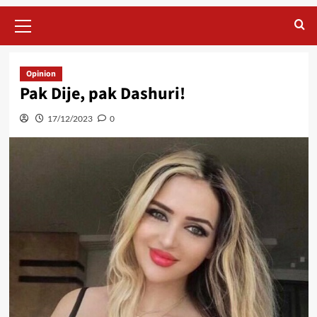
Primary
Menu
Opinion
Pak Dije, pak Dashuri!
17/12/2023
0