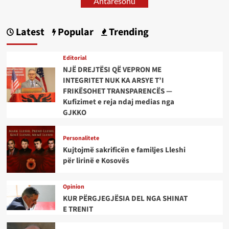
Antarësohu
Latest
Popular
Trending
Editorial
NJË DREJTËSI QË VEPRON ME
INTEGRITET NUK KA ARSYE T’I
FRIKËSOHET TRANSPARENCËS —
Kufizimet e reja ndaj medias nga
GJKKO
Personalitete
Kujtojmë sakrificën e familjes Lleshi
për lirinë e Kosovës
Opinion
KUR PËRGJEGJËSIA DEL NGA SHINAT
E TRENIT