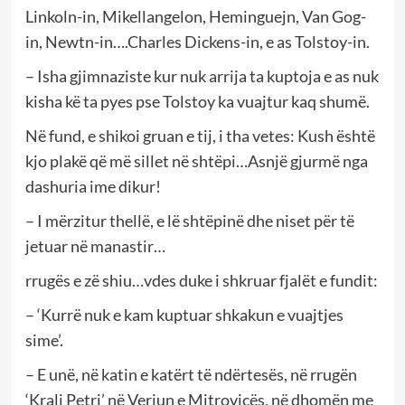
Linkoln-in, Mikellangelon, Heminguejn, Van Gog-
in, Newtn-in….Charles Dickens-in, e as Tolstoy-in.
– Isha gjimnaziste kur nuk arrija ta kuptoja e as nuk
kisha kë ta pyes pse Tolstoy ka vuajtur kaq shumë.
Në fund, e shikoi gruan e tij, i tha vetes: Kush është
kjo plakë që më sillet në shtëpi…Asnjë gjurmë nga
dashuria ime dikur!
– I mërzitur thellë, e lë shtëpinë dhe niset për të
jetuar në manastir…
rrugës e zë shiu…vdes duke i shkruar fjalët e fundit:
– ‘Kurrë nuk e kam kuptuar shkakun e vuajtjes
sime’.
– E unë, në katin e katërt të ndërtesës, në rrugën
‘Kralj Petri’ në Veriun e Mitrovicës, në dhomën me