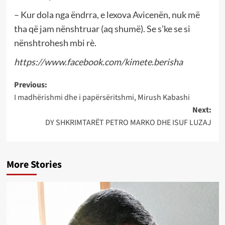
– Kur dola nga ëndrra, e lexova Avicenën, nuk më
tha që jam nënshtruar (aq shumë). Se s’ke se si
nënshtrohesh mbi rè.
https://www.facebook.com/kimete.berisha
Post
Previous:
I madhërishmi dhe i papërsëritshmi, Mirush Kabashi
navigation
Next:
DY SHKRIMTARËT PETRO MARKO DHE ISUF LUZAJ
More Stories