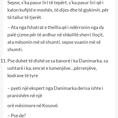
Sepse, s’ka pasur liri të tepërt, s’ka pasur liri që i
kalon kufijtë e moshës, të dijes dhe të gjykimit, për
të tallur të tjerët.
– Ata nga fshatrat e thellla që i ndërronin nga dy
palë çizme për të ardhur në shkolllë sherri lloçit,
ata mësonin më së shumti, sepse vuanin më së
shumti.
Pse duhet të dishë se sa banorë i ka Danimarka, sa
ushtarë i ka, emrat e lumenjëve…përrenjëve,
kodrave të tyre
– pyeti një ekspert nga Danimarka derisa ishte i
pranishëm në një
orë mësimore në Kosovë.
– Pse de?