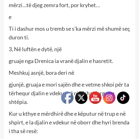
mërzi…të djeg zemra fort, por kryhet…
e
Ti i dashur mos u tremb se s’ka mërzi më shumë seç
duron ti.
3, Në luftën e dytë, një
gruaje nga Drenica ia vranë djalin e hasretit.
Meshkuj asnjë, bora deri në
gjunjë, gruaja e mori sajën dhe e vetme shkoi për ta
tërhequr djalin e vdekur në një fshat larg nga
shtëpia.
Kur u kthye e mërdhirë dhe e këputur në trup e në
shpirt, e la djalin e vdekur në oborr dhe hyri brenda
i tha së resë: