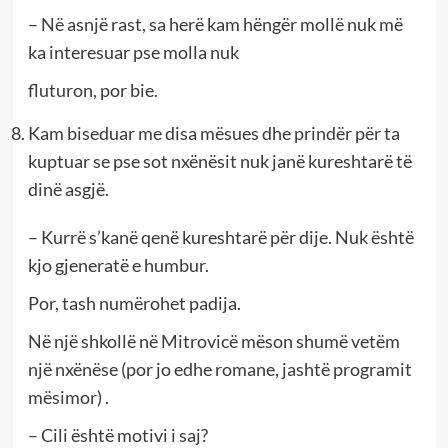
– Në asnjë rast, sa herë kam hëngër mollë nuk më
ka interesuar pse molla nuk
fluturon, por bie.
Kam biseduar me disa mësues dhe prindër për ta
kuptuar se pse sot nxënësit nuk janë kureshtarë të
dinë asgjë.
– Kurrë s’kanë qenë kureshtarë për dije. Nuk është
kjo gjeneratë e humbur.
Por, tash numërohet padija.
Në një shkollë në Mitrovicë mëson shumë vetëm
një nxënëse (por jo edhe romane, jashtë programit
mësimor) .
– Cili është motivi i saj?