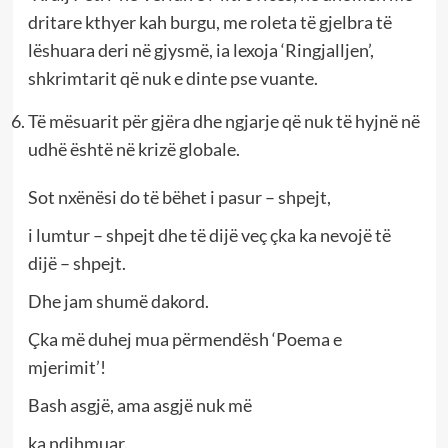
dritare kthyer kah burgu, me roleta të gjelbra të
lëshuara deri në gjysmë, ia lexoja ‘Ringjalljen’,
shkrimtarit që nuk e dinte pse vuante.
Të mësuarit për gjëra dhe ngjarje që nuk të hyjnë në
udhë është në krizë globale.
Sot nxënësi do të bëhet i pasur – shpejt,
i lumtur – shpejt dhe të dijë veç çka ka nevojë të
dijë – shpejt.
Dhe jam shumë dakord.
Çka më duhej mua përmendësh ‘Poema e
mjerimit’!
Bash asgjë, ama asgjë nuk më
ka ndihmuar.