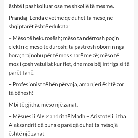
është i pashkolluar ose me shkollë të mesme.
Prandaj, Lënda e vetme që duhet ta mësojnë
shqiptarët është edukata:
– Mëso të hekurosësh; mëso ta ndërrosh poçin
elektrik; mëso të durosh; ta pastrosh oborrin nga
bora; trajnohu për të mos sharë me zë; mëso të
mos i çosh vetullat kur flet, dhe mos bëj intriga si të
parët tanë.
– Profesionist të bën përvoja, ama njeri është zor
të bëhesh!
Mbi të gjitha, mëso një zanat.
– Mësuesi i Aleksandrit të Madh – Aristoteli, i tha
Aleksandrit që puna e parë që duhet ta mësojë
është një zanat.