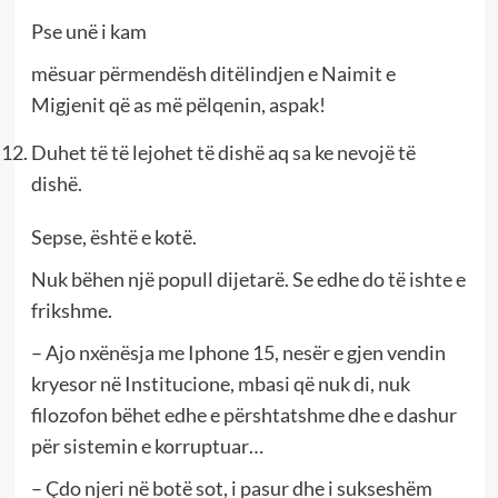
Pse unë i kam
mësuar përmendësh ditëlindjen e Naimit e
Migjenit që as më pëlqenin, aspak!
Duhet të të lejohet të dishë aq sa ke nevojë të
dishë.
Sepse, është e kotë.
Nuk bëhen një popull dijetarë. Se edhe do të ishte e
frikshme.
– Ajo nxënësja me Iphone 15, nesër e gjen vendin
kryesor në Institucione, mbasi që nuk di, nuk
filozofon bëhet edhe e përshtatshme dhe e dashur
për sistemin e korruptuar…
– Çdo njeri në botë sot, i pasur dhe i sukseshëm