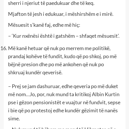
sherri i njeriut të paedukuar dhe të keq.
Mjafton të jesh i edukuar, i mëshirshëm e i mirë.
Mësuesit s’kanë faj, edhe më hiç:
– ‘Kur nxënësi është i gatshëm – shfaqet mësuesit’.
Më kanë hetuar që nuk po merrem me politikë,
prandaj kohëve të fundit, kudo që po shkoj, po më
bëjnë presion dhe po më ankohen që nuk po
shkruaj kundër qeverisë.
– Prej se jam dashuruar, edhe qeveria po më duket
më nom…Jo, por, nuk mund ta kritikoj Albin Kurtin
pse i gëzon pensionistët e vuajtur në fundvit, sepse
i bie që po protestoj edhe kundër gëzimit të nanës
sime.