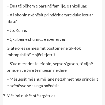
– Dua të bëhem e para në familje, e shkolluar.
– A i shohin nxënësit prindërit e tyre duke lexuar
libra?
– Jo. Kurrë.
– Çka bëjnë shumica e nxënësve?
Gjatë orës së mësimit postojnë në tik-tok
‘mbrapshtitë’ e njëri-tjetrit!
– S’ua merr dot telefonin, sepse s’guxon, të vijnë
prindërit e tyre të mbesin në derë.
– Mësuesit më shumë janë në zahmet nga prindërit
e nxënësve se sa nga nxënësit.
Mësimi nuk është argëtues.