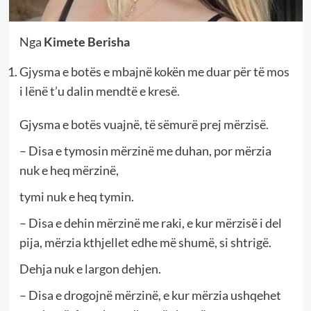
Nga
Kimete Berisha
Gjysma e botës e mbajnë kokën me duar për të mos
i lënë t’u dalin mendtë e kresë.
Gjysma e botës vuajnë, të sëmurë prej mërzisë.
– Disa e tymosin mërzinë me duhan, por mërzia
nuk e heq mërzinë,
tymi nuk e heq tymin.
– Disa e dehin mërzinë me raki, e kur mërzisë i del
pija, mërzia kthjellet edhe më shumë, si shtrigë.
Dehja nuk e largon dehjen.
– Disa e drogojnë mërzinë, e kur mërzia ushqehet