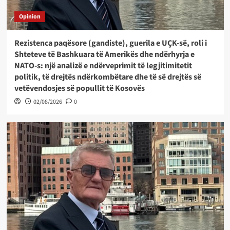
Opinion
Rezistenca paqësore (gandiste), guerila e UÇK-së, roli i
Shteteve të Bashkuara të Amerikës dhe ndërhyrja e
NATO-s: një analizë e ndërveprimit të legjitimitetit
politik, të drejtës ndërkombëtare dhe të së drejtës së
vetëvendosjes së popullit të Kosovës
02/08/2026
0