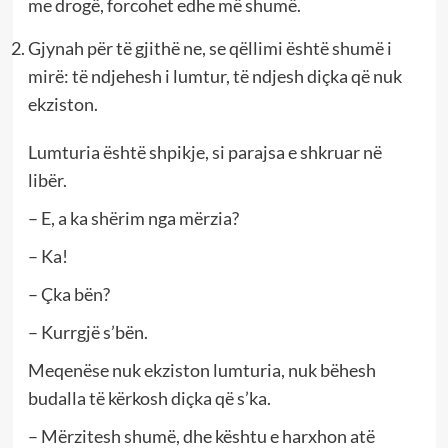
me drogë, forcohet edhe më shumë.
Gjynah për të gjithë ne, se qëllimi është shumë i
mirë: të ndjehesh i lumtur, të ndjesh diçka që nuk
ekziston.
Lumturia është shpikje, si parajsa e shkruar në
libër.
– E, a ka shërim nga mërzia?
– Ka!
– Çka bën?
– Kurrgjë s’bën.
Meqenëse nuk ekziston lumturia, nuk bëhesh
budalla të kërkosh diçka që s’ka.
– Mërzitesh shumë, dhe kështu e harxhon atë