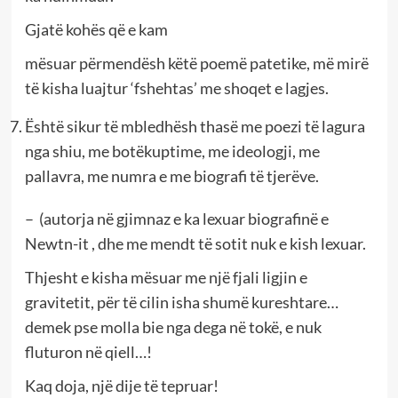
Gjatë kohës që e kam
mësuar përmendësh këtë poemë patetike, më mirë
të kisha luajtur ‘fshehtas’ me shoqet e lagjes.
Është sikur të mbledhësh thasë me poezi të lagura
nga shiu, me botëkuptime, me ideologji, me
pallavra, me numra e me biografi të tjerëve.
– (autorja në gjimnaz e ka lexuar biografinë e
Newtn-it , dhe me mendt të sotit nuk e kish lexuar.
Thjesht e kisha mësuar me një fjali ligjin e
gravitetit, për të cilin isha shumë kureshtare…
demek pse molla bie nga dega në tokë, e nuk
fluturon në qiell…!
Kaq doja, një dije të tepruar!