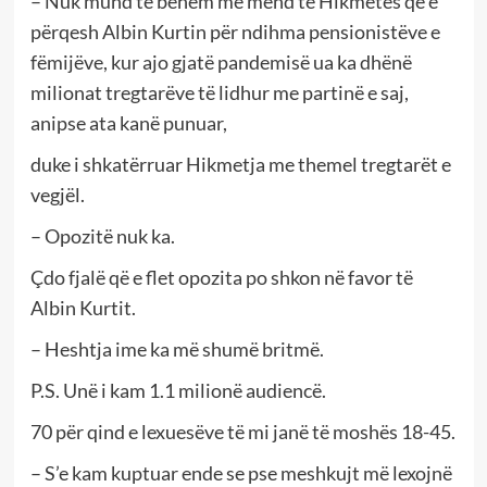
– Nuk mund të bëhem me mend të Hikmetes që e
përqesh Albin Kurtin për ndihma pensionistëve e
fëmijëve, kur ajo gjatë pandemisë ua ka dhënë
milionat tregtarëve të lidhur me partinë e saj,
anipse ata kanë punuar,
duke i shkatërruar Hikmetja me themel tregtarët e
vegjël.
– Opozitë nuk ka.
Çdo fjalë që e flet opozita po shkon në favor të
Albin Kurtit.
– Heshtja ime ka më shumë britmë.
P.S. Unë i kam 1.1 milionë audiencë.
70 për qind e lexuesëve të mi janë të moshës 18-45.
– S’e kam kuptuar ende se pse meshkujt më lexojnë