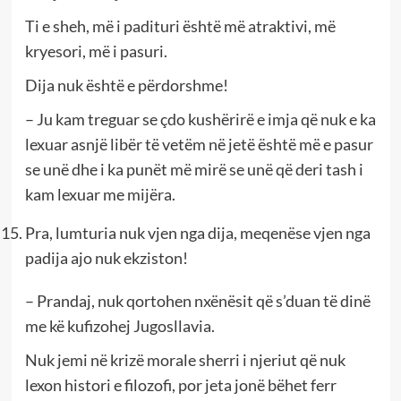
Ti e sheh, më i padituri është më atraktivi, më
kryesori, më i pasuri.
Dija nuk është e përdorshme!
– Ju kam treguar se çdo kushërirë e imja që nuk e ka
lexuar asnjë libër të vetëm në jetë është më e pasur
se unë dhe i ka punët më mirë se unë që deri tash i
kam lexuar me mijëra.
Pra, lumturia nuk vjen nga dija, meqenëse vjen nga
padija ajo nuk ekziston!
– Prandaj, nuk qortohen nxënësit që s’duan të dinë
me kë kufizohej Jugosllavia.
Nuk jemi në krizë morale sherri i njeriut që nuk
lexon histori e filozofi, por jeta jonë bëhet ferr