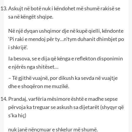
Askujt në botë nuk i këndohet më shumë rakisë se
sa në këngët shqipe.
Në një dyqan ushqimor dje në kupë qielli, këndonte
‘Pi raki e mendoj për ty…n’tym duhanit dhimbjet po
i shkrijë’.
Ia besova, se e dija që kënga e reflekton disponimin
e njërës nga shitëset…
– Të gjithë vuajnë, por dikush ka sevda në vuajtje
dhe e shoqëron me muzikë.
Prandaj, varfëria mësimore është e madhe sepse
përvoja ka treguar se askush sa dijetarët (shyqyr që
s’ka hiç)
nuk janë nënçmuar e shkelur më shumë.