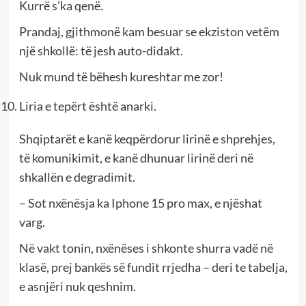
Kurrë s’ka qenë.
Prandaj, gjithmonë kam besuar se ekziston vetëm
një shkollë: të jesh auto-didakt.
Nuk mund të bëhesh kureshtar me zor!
Liria e tepërt është anarki.
Shqiptarët e kanë keqpërdorur lirinë e shprehjes,
të komunikimit, e kanë dhunuar lirinë deri në
shkallën e degradimit.
– Sot nxënësja ka Iphone 15 pro max, e njëshat
varg.
Në vakt tonin, nxënëses i shkonte shurra vadë në
klasë, prej bankës së fundit rrjedha – deri te tabelja,
e asnjëri nuk qeshnim.