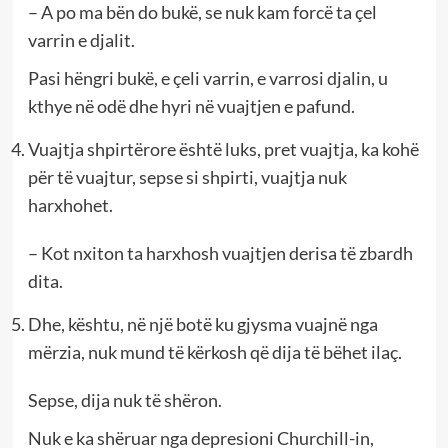
– A po ma bën do bukë, se nuk kam forcë ta çel
varrin e djalit.
Pasi hëngri bukë, e çeli varrin, e varrosi djalin, u
kthye në odë dhe hyri në vuajtjen e pafund.
Vuajtja shpirtërore është luks, pret vuajtja, ka kohë
për të vuajtur, sepse si shpirti, vuajtja nuk
harxhohet.
– Kot nxiton ta harxhosh vuajtjen derisa të zbardh
dita.
Dhe, kështu, në një botë ku gjysma vuajnë nga
mërzia, nuk mund të kërkosh që dija të bëhet ilaç.
Sepse, dija nuk të shëron.
Nuk e ka shëruar nga depresioni Churchill-in,