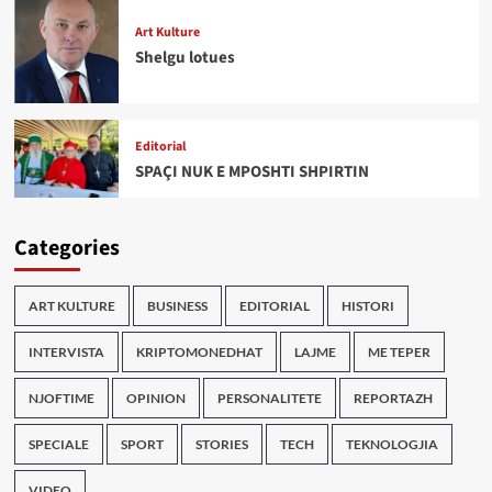
Art Kulture
Shelgu lotues
Editorial
SPAÇI NUK E MPOSHTI SHPIRTIN
Categories
ART KULTURE
BUSINESS
EDITORIAL
HISTORI
INTERVISTA
KRIPTOMONEDHAT
LAJME
ME TEPER
NJOFTIME
OPINION
PERSONALITETE
REPORTAZH
SPECIALE
SPORT
STORIES
TECH
TEKNOLOGJIA
VIDEO