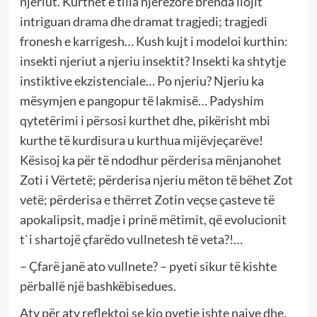
njeriut. Kurthet e tilla njerëzore brenda llojit
intriguan drama dhe dramat tragjedi; tragjedi
fronesh e karrigesh… Kush kujt i modeloi kurthin:
insekti njeriut a njeriu insektit? Insekti ka shtytje
instiktive ekzistenciale… Po njeriu? Njeriu ka
mësymjen e pangopur të lakmisë… Padyshim
qytetërimi i përsosi kurthet dhe, pikërisht mbi
kurthe të kurdisura u kurthua mijëvjeçarëve!
Kësisoj ka për të ndodhur përderisa mënjanohet
Zoti i Vërtetë; përderisa njeriu mëton të bëhet Zot
vetë; përderisa e thërret Zotin veçse çasteve të
apokalipsit, madje i prinë mëtimit, që evolucionit
t`i shartojë çfarëdo vullnetesh të veta?!…
– Çfarë janë ato vullnete? – pyeti sikur të kishte
përballë një bashkëbisedues.
Aty për aty reflektoi se kjo pyetje ishte naive dhe,