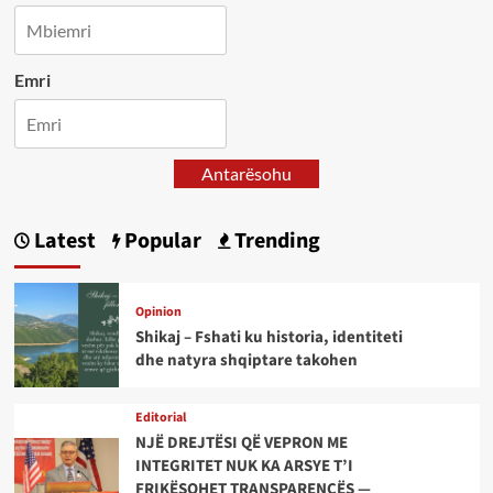
Emri
Antarësohu
Latest
Popular
Trending
Opinion
Shikaj – Fshati ku historia, identiteti
dhe natyra shqiptare takohen
Editorial
NJË DREJTËSI QË VEPRON ME
INTEGRITET NUK KA ARSYE T’I
FRIKËSOHET TRANSPARENCËS —