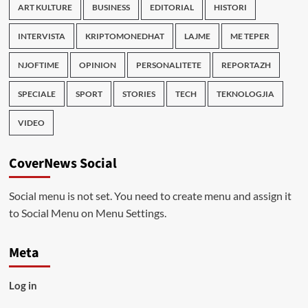
ART KULTURE
BUSINESS
EDITORIAL
HISTORI
INTERVISTA
KRIPTOMONEDHAT
LAJME
ME TEPER
NJOFTIME
OPINION
PERSONALITETE
REPORTAZH
SPECIALE
SPORT
STORIES
TECH
TEKNOLOGJIA
VIDEO
CoverNews Social
Social menu is not set. You need to create menu and assign it
to Social Menu on Menu Settings.
Meta
Log in