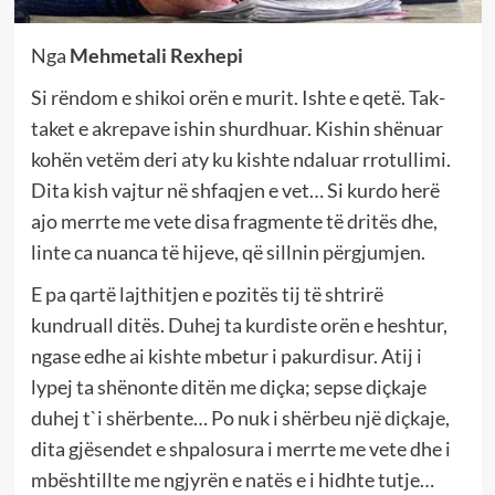
Nga
Mehmetali Rexhepi
Si rëndom e shikoi orën e murit. Ishte e qetë. Tak-
taket e akrepave ishin shurdhuar. Kishin shënuar
kohën vetëm deri aty ku kishte ndaluar rrotullimi.
Dita kish vajtur në shfaqjen e vet… Si kurdo herë
ajo merrte me vete disa fragmente të dritës dhe,
linte ca nuanca të hijeve, që sillnin përgjumjen.
E pa qartë lajthitjen e pozitës tij të shtrirë
kundruall ditës. Duhej ta kurdiste orën e heshtur,
ngase edhe ai kishte mbetur i pakurdisur. Atij i
lypej ta shënonte ditën me diçka; sepse diçkaje
duhej t`i shërbente… Po nuk i shërbeu një diçkaje,
dita gjësendet e shpalosura i merrte me vete dhe i
mbështillte me ngjyrën e natës e i hidhte tutje…