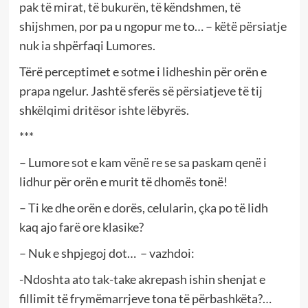
pak të mirat, të bukurën, të këndshmen, të
shijshmen, por pa u ngopur me to… – këtë përsiatje
nuk ia shpërfaqi Lumores.
Tërë perceptimet e sotme i lidheshin për orën e
prapa ngelur. Jashtë sferës së përsiatjeve të tij
shkëlqimi dritësor ishte lëbyrës.
***
– Lumore sot e kam vënë re se sa paskam qenë i
lidhur për orën e murit të dhomës tonë!
– Ti ke dhe orën e dorës, celularin, çka po të lidh
kaq ajo farë ore klasike?
– Nuk e shpjegoj dot… – vazhdoi:
-Ndoshta ato tak-take akrepash ishin shenjat e
fillimit të frymëmarrjeve tona të përbashkëta?…