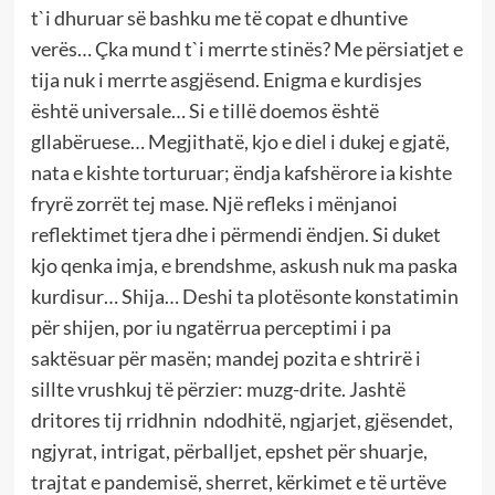
t`i dhuruar së bashku me të copat e dhuntive
verës… Çka mund t`i merrte stinës? Me përsiatjet e
tija nuk i merrte asgjësend. Enigma e kurdisjes
është universale… Si e tillë doemos është
gllabëruese… Megjithatë, kjo e diel i dukej e gjatë,
nata e kishte torturuar; ëndja kafshërore ia kishte
fryrë zorrët tej mase. Një refleks i mënjanoi
reflektimet tjera dhe i përmendi ëndjen. Si duket
kjo qenka imja, e brendshme, askush nuk ma paska
kurdisur… Shija… Deshi ta plotësonte konstatimin
për shijen, por iu ngatërrua perceptimi i pa
saktësuar për masën; mandej pozita e shtrirë i
sillte vrushkuj të përzier: muzg-drite. Jashtë
dritores tij rridhnin ndodhitë, ngjarjet, gjësendet,
ngjyrat, intrigat, përballjet, epshet për shuarje,
trajtat e pandemisë, sherret, kërkimet e të urtëve