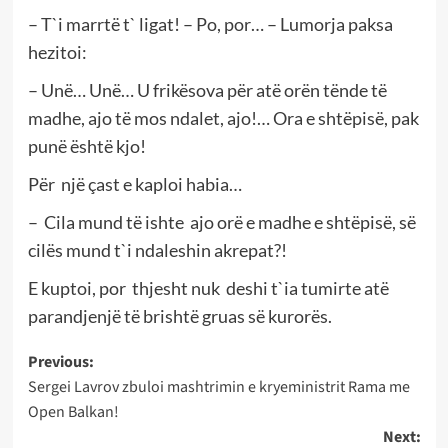
– T`i marrtë t` ligat! – Po, por… – Lumorja paksa
hezitoi:
– Unë… Unë… U frikësova për atë orën tënde të
madhe, ajo të mos ndalet, ajo!… Ora e shtëpisë, pak
punë është kjo!
Për një çast e kaploi habia…
– Cila mund të ishte ajo orë e madhe e shtëpisë, së
cilës mund t`i ndaleshin akrepat?!
E kuptoi, por thjesht nuk deshi t`ia tumirte atë
parandjenjë të brishtë gruas së kurorës.
Post
Previous:
Sergei Lavrov zbuloi mashtrimin e kryeministrit Rama me
navigation
Open Balkan!
Next: