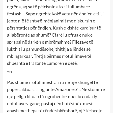
ngrëna, aq sa të pëlcisnin ato si tullumbace
festash… Sapo ngrehte kokë veta nën ëndjen e tij, i
jepte një të shtyrë mënjanimit me diskursin e
përshtatjes për ëndjen. Kush e kishte kurdisur të
gllabëronte aq shumë? Çfarë iu ofrua e nuk e
sprapsi në darkën e mbrëmshme? Fijezave të
lukthit iu pamundësohej thithja e lëndës së
mbingarkuar. Tretja përmes rrotullimeve të
shpeshta e trazonte Lumoren e qetë.
***
Pas shumë rrotullimesh arriti në një xhungël të
papërcaktuar… I ngjante Amazonës?… Në stomin e
një pellgu filluan t`i ngrohen këmbët brenda dy
nofullave vigane; pastaj nën butësinë e mesit
anash me thepa të rëndë shkëmborë, një tërheqje