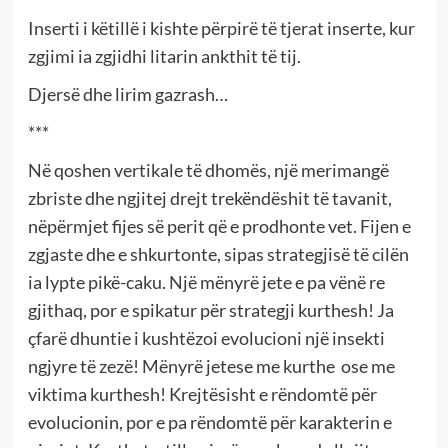
Inserti i këtillë i kishte përpirë të tjerat inserte, kur
zgjimi ia zgjidhi litarin ankthit të tij.
Djersë dhe lirim gazrash…
***
Në qoshen vertikale të dhomës, një merimangë
zbriste dhe ngjitej drejt trekëndëshit të tavanit,
nëpërmjet fijes së perit që e prodhonte vet. Fijen e
zgjaste dhe e shkurtonte, sipas strategjisë të cilën
ia lypte pikë-caku. Një mënyrë jete e pa vënë re
gjithaq, por e spikatur për strategji kurthesh! Ja
çfarë dhuntie i kushtëzoi evolucioni një insekti
ngjyre të zezë! Mënyrë jetese me kurthe ose me
viktima kurthesh! Krejtësisht e rëndomtë për
evolucionin, por e pa rëndomtë për karakterin e