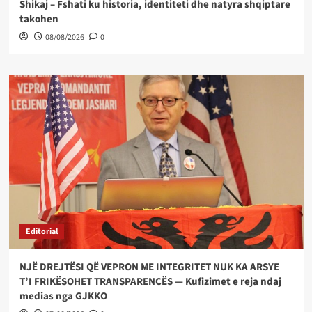
Shikaj – Fshati ku historia, identiteti dhe natyra shqiptare
takohen
08/08/2026
0
Editorial
NJË DREJTËSI QË VEPRON ME INTEGRITET NUK KA ARSYE
T’I FRIKËSOHET TRANSPARENCËS — Kufizimet e reja ndaj
medias nga GJKKO