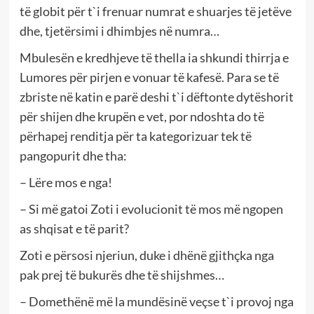
të globit për t`i frenuar numrat e shuarjes të jetëve
dhe, tjetërsimi i dhimbjes në numra…
Mbulesën e kredhjeve të thella ia shkundi thirrja e
Lumores për pirjen e vonuar të kafesë. Para se të
zbriste në katin e parë deshi t`i dëftonte dytëshorit
për shijen dhe krupën e vet, por ndoshta do të
përhapej renditja për ta kategorizuar tek të
pangopurit dhe tha:
– Lëre mos e nga!
– Si më gatoi Zoti i evolucionit të mos më ngopen
as shqisat e të parit?
Zoti e përsosi njeriun, duke i dhënë gjithçka nga
pak prej të bukurës dhe të shijshmes…
– Domethënë më la mundësinë veçse t`i provoj nga