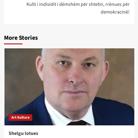
Kulti i individit i dëmshëm për shtetin, rrënues për
demokracinë!
More Stories
Art Kulture
Shelgu lotues