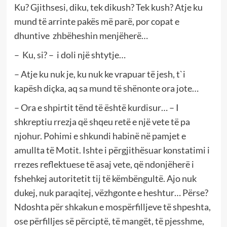
Ku? Gjithsesi, diku, tek dikush? Tek kush? Atje ku
mund të arrinte pakës më parë, por copat e
dhuntive zhbëheshin menjëherë…
– Ku, si? – i doli një shtytje…
– Atje ku nuk je, ku nuk ke vrapuar të jesh, t`i
kapësh diçka, aq sa mund të shënonte ora jote…
– Ora e shpirtit tënd të është kurdisur… – I
shkreptiu rrezja që shqeu retë e një vete të pa
njohur. Pohimi e shkundi habinë në pamjet e
amullta të Motit. Ishte i përgjithësuar konstatimi i
rrezes reflektuese të asaj vete, që ndonjëherë i
fshehkej autoritetit tij të këmbëngultë. Ajo nuk
dukej, nuk paraqitej, vëzhgonte e heshtur… Përse?
Ndoshta për shkakun e mospërfilljeve të shpeshta,
ose përfilljes së përciptë, të mangët, të pjesshme,