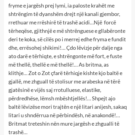
fryme e jargësh prej lymi, ia paloste krahët me
shtrëngim të dyanshëm drejt një kanali gjembor,
rrethuar me rrëshirë të trashë acidi…Një forcë
tërheqëse, gjithnjë e më shtrënguese e gllabëronte
deri te koka, së cilës po i merrej edhe fryma e fundit
dhe, errësohej shikimi!… Çdo lëvizje për dalje nga
ato darë e tërhiqte, e shtrëngonte më fort, e fuste
më thellë, thellë e më thellë!… As britma, as
klithje… Zot o Zot çfarë tërhiqje kishte kjo baltë e
gjallë, me zhguall të stolisur me arabeska në tërë
gjatësinë e vijës saj rrotulluese, elastike,
përdredhëse, lëmsh mbështjellës!… Shpejt ajo
baltë lëvizëse mori trajtën e një litari anijesh, sakaq
litari u shndërrua në përbindësh, në anakondë!…
Britmat treteshin nën mure jargësh e zhgualli të
trashë…