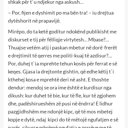
shkak për t`u ndjekur nga askush…
– Por, fijen e dyshimit po ma bën tra! – iu drejtua
dytëshorit në prapavijë.
Mirëpo, do ta ketë goditur ndokënd publikisht me
diskurset e tij për fëlliqje virtytesh… Mbase?…
Thuajse vetëm atij i paskan mbetur në dorë frerët
e drejtimit të qerres me politi-kuaj të azdisur?…
Por, duhej t`ia mprehte tehun kosës për ferrat e së
keqes. Gjasa ia drejtonte gishtin, që edhe këtij t`i
kthehej kosa e mprehtë deri në asht. E thoshte
dendur: mendoj se ora ime është e kurdisur nga
dikush: kur duhet të bie, kur të fle, kur të zgjohem
dhe, padëshirueshëm zë pusi në ëndrra! E lidhur
pazgjidhshëm me ndonjë kipc, që të mos mbetej
kopje e dytë, ndaj kipci do të mëtojë ngufatjen e së
parës, sikurse mbrëmë ngufatja e zorrëve me të