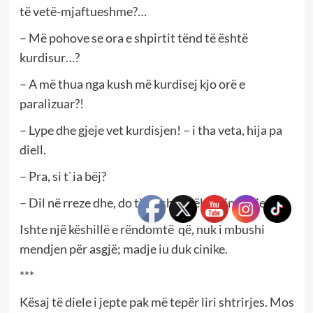
të vetë-mjaftueshme?…
– Më pohove se ora e shpirtit tënd të është
kurdisur…?
– A më thua nga kush më kurdisej kjo orë e
paralizuar?!
– Lype dhe gjeje vet kurdisjen! – i tha veta, hija pa
diell.
– Pra, si t`ia bëj?
– Dil në rreze dhe, do t`i kesh shkëlqimin e hijen…
Ishte një këshillë e rëndomtë që, nuk i mbushi
mendjen për asgjë; madje iu duk cinike.
***
Kësaj të diele i jepte pak më tepër liri shtrirjes. Mos