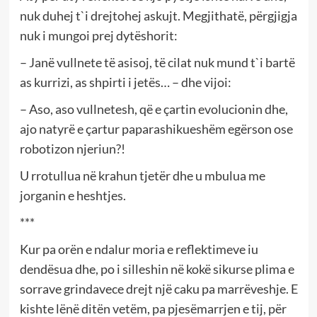
nuk duhej t`i drejtohej askujt. Megjithatë, përgjigja
nuk i mungoi prej dytëshorit:
– Janë vullnete të asisoj, të cilat nuk mund t`i bartë
as kurrizi, as shpirti i jetës… – dhe vijoi:
– Aso, aso vullnetesh, që e çartin evolucionin dhe,
ajo natyrë e çartur paparashikueshëm egërson ose
robotizon njeriun?!
U rrotullua në krahun tjetër dhe u mbulua me
jorganin e heshtjes.
***
Kur pa orën e ndalur moria e reflektimeve iu
dendësua dhe, po i silleshin në kokë sikurse plima e
sorrave grindavece drejt një caku pa marrëveshje. E
kishte lënë ditën vetëm, pa pjesëmarrjen e tij, për