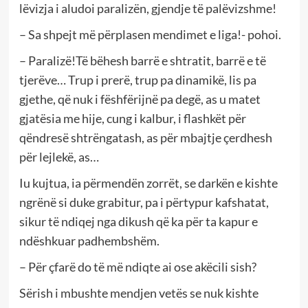
lëvizja i aludoi paralizën, gjendje të palëvizshme!
– Sa shpejt më përplasen mendimet e liga!- pohoi.
– Paralizë!Të bëhesh barrë e shtratit, barrë e të
tjerëve… Trup i prerë, trup pa dinamikë, lis pa
gjethe, që nuk i fëshfërijnë pa degë, as u matet
gjatësia me hije, cung i kalbur, i flashkët për
qëndresë shtrëngatash, as për mbajtje çerdhesh
për lejlekë, as…
Iu kujtua, ia përmendën zorrët, se darkën e kishte
ngrënë si duke grabitur, pa i përtypur kafshatat,
sikur të ndiqej nga dikush që ka për ta kapur e
ndëshkuar padhembshëm.
– Për çfarë do të më ndiqte ai ose akëcili sish?
Sërish i mbushte mendjen vetës se nuk kishte