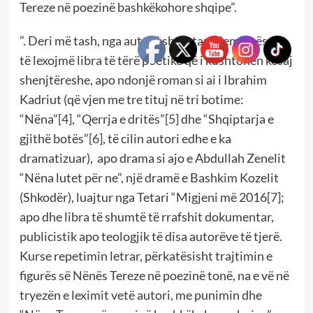
Tereze në poezinë bashkëkohore shqipe”.
”. Deri më tash, nga autorë shqiptarë, jemi mësuar
të lexojmë libra të tërë poetikë që i kushtohen kësaj
shenjtëreshe, apo ndonjë roman si ai i Ibrahim
Kadriut (që vjen me tre tituj në tri botime:
“Nëna”
[4]
, “Qerrja e dritës”
[5]
dhe “Shqiptarja e
gjithë botës”
[6]
, të cilin autori edhe e ka
dramatizuar), apo drama si ajo e Abdullah Zenelit
“Nëna lutet për ne”, një dramë e Bashkim Kozelit
(Shkodër), luajtur nga Tetari “Migjeni më 2016
[7]
;
apo dhe libra të shumtë të rrafshit dokumentar,
publicistik apo teologjik të disa autorëve të tjerë.
Kurse repetimin letrar, përkatësisht trajtimin e
figurës së Nënës Tereze në poezinë tonë, na e vë në
tryezën e leximit vetë autori, me punimin dhe