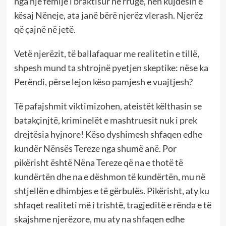
nga një fëmijë i braktisur në rrugë, nën kujdesin e
kësaj Nëneje, ata janë bërë njerëz vlerash. Njerëz
që çajnë në jetë.
Vetë njerëzit, të ballafaquar me realitetin e tillë,
shpesh mund ta shtrojnë pyetjen skeptike: nëse ka
Perëndi, përse lejon këso pamjesh e vuajtjesh?
Të pafajshmit viktimizohen, ateistët këlthasin se
batakçinjtë, kriminelët e mashtruesit nuk i prek
drejtësia hyjnore! Këso dyshimesh shfaqen edhe
kundër Nënsës Tereze nga shumë anë. Por
pikërisht është Nëna Tereze që na e thotë të
kundërtën dhe na e dëshmon të kundërtën, mu në
shtjellën e dhimbjes e të gërbulës. Pikërisht, aty ku
shfaqet realiteti më i trishtë, tragjeditë e rënda e të
skajshme njerëzore, mu aty na shfaqen edhe