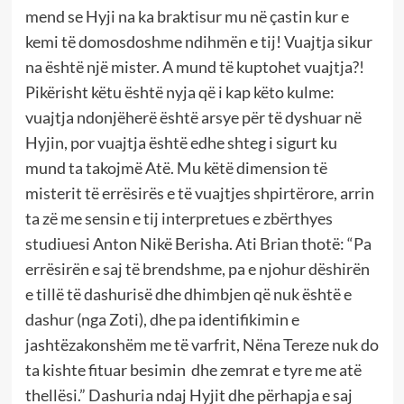
mend se Hyji na ka braktisur mu në çastin kur e
kemi të domosdoshme ndihmën e tij! Vuajtja sikur
na është një mister. A mund të kuptohet vuajtja?!
Pikërisht këtu është nyja që i kap këto kulme:
vuajtja ndonjëherë është arsye për të dyshuar në
Hyjin, por vuajtja është edhe shteg i sigurt ku
mund ta takojmë Atë. Mu këtë dimension të
misterit të errësirës e të vuajtjes shpirtërore, arrin
ta zë me sensin e tij interpretues e zbërthyes
studiuesi Anton Nikë Berisha. Ati Brian thotë: “Pa
errësirën e saj të brendshme, pa e njohur dëshirën
e tillë të dashurisë dhe dhimbjen që nuk është e
dashur (nga Zoti), dhe pa identifikimin e
jashtëzakonshëm me të varfrit, Nëna Tereze nuk do
ta kishte fituar besimin dhe zemrat e tyre me atë
thellësi.” Dashuria ndaj Hyjit dhe përhapja e saj