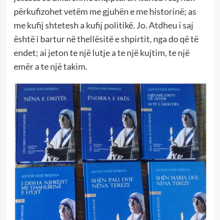
përkufizohet vetëm me gjuhën e me historinë; as
me kufij shtetesh a kufij politikë. Jo. Atdheu i saj
është i bartur në thellësitë e shpirtit, nga do që të
endet; ai jeton te një lutje a te një kujtim, te një
emër a te një takim.