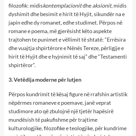
filozofik: midis
kontemplacionit
dhe
aksionit
, midis
dyshimit dhe besimit e hirit të Hyjit, sikundër na e
japin edhe dy romanet, edhe studimet. Përpos në
romane e poema, më gjerësisht këto aspekte
trajtohen te punimet e vëllimit të shtatë: “Errësira
dhe vuajtja shpirtërore e Nënës Tereze, përligjje e
hirit të Hyjit dhe e hyjnimit të saj” dhe “Testamenti
shpirtëror”.
3. Vetëdija moderne për lutjen
Përpos kundrimit të kësaj figure në rrafshin artistik
nëpërmes romaneve e poemave, janë veprat
studimore ato që zbulojnë një tjetër hapësirë
mundësish të pakufishme për trajtime
kulturologjike, filozofike e teologjike, për kundrime