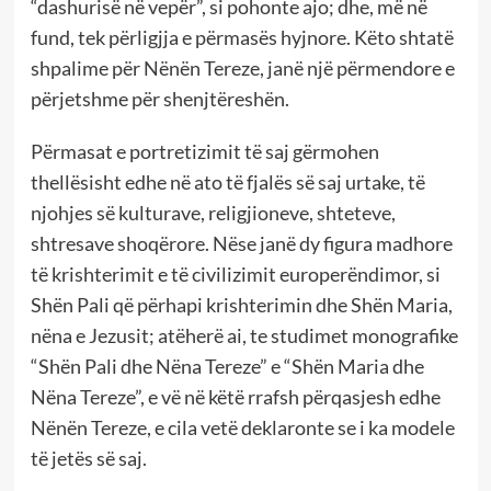
“dashurisë në vepër”, si pohonte ajo; dhe, më në
fund, tek përligjja e përmasës hyjnore. Këto shtatë
shpalime për Nënën Tereze, janë një përmendore e
përjetshme për shenjtëreshën.
Përmasat e portretizimit të saj gërmohen
thellësisht edhe në ato të fjalës së saj urtake, të
njohjes së kulturave, religjioneve, shteteve,
shtresave shoqërore. Nëse janë dy figura madhore
të krishterimit e të civilizimit europerëndimor, si
Shën Pali që përhapi krishterimin dhe Shën Maria,
nëna e Jezusit; atëherë ai, te studimet monografike
“Shën Pali dhe Nëna Tereze” e “Shën Maria dhe
Nëna Tereze”, e vë në këtë rrafsh përqasjesh edhe
Nënën Tereze, e cila vetë deklaronte se i ka modele
të jetës së saj.