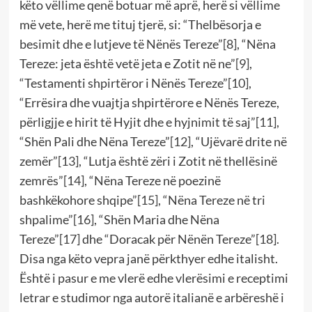
këto vëllime qenë botuar më aprë, herë si vëllime
më vete, herë me tituj tjerë, si: “Thelbësorja e
besimit dhe e lutjeve të Nënës Tereze”
[8]
, “Nëna
Tereze: jeta është vetë jeta e Zotit në ne”
[9]
,
“Testamenti shpirtëror i Nënës Tereze”
[10]
,
“Errësira dhe vuajtja shpirtërore e Nënës Tereze,
përligjje e hirit të Hyjit dhe e hyjnimit të saj”
[11]
,
“Shën Pali dhe Nëna Tereze”
[12]
, “Ujëvarë drite në
zemër”
[13]
, “Lutja është zëri i Zotit në thellësinë
zemrës”
[14]
, “Nëna Tereze në poezinë
bashkëkohore shqipe”
[15]
, “Nëna Tereze në tri
shpalime”
[16]
, “Shën Maria dhe Nëna
Tereze”
[17]
dhe “Doracak për Nënën Tereze”
[18]
.
Disa nga këto vepra janë përkthyer edhe italisht.
Është i pasur e me vlerë edhe vlerësimi e receptimi
letrar e studimor nga autorë italianë e arbëreshë i