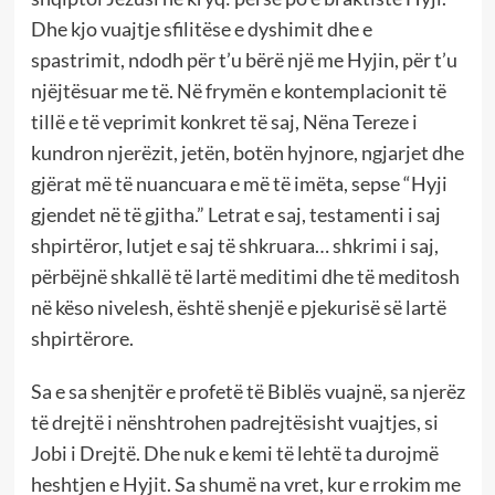
Dhe kjo vuajtje sfilitëse e dyshimit dhe e
spastrimit, ndodh për t’u bërë një me Hyjin, për t’u
njëjtësuar me të. Në frymën e kontemplacionit të
tillë e të veprimit konkret të saj, Nëna Tereze i
kundron njerëzit, jetën, botën hyjnore, ngjarjet dhe
gjërat më të nuancuara e më të imëta, sepse “Hyji
gjendet në të gjitha.” Letrat e saj, testamenti i saj
shpirtëror, lutjet e saj të shkruara… shkrimi i saj,
përbëjnë shkallë të lartë meditimi dhe të meditosh
në këso nivelesh, është shenjë e pjekurisë së lartë
shpirtërore.
Sa e sa shenjtër e profetë të Biblës vuajnë, sa njerëz
të drejtë i nënshtrohen padrejtësisht vuajtjes, si
Jobi i Drejtë. Dhe nuk e kemi të lehtë ta durojmë
heshtjen e Hyjit. Sa shumë na vret, kur e rrokim me