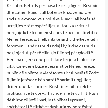
Krishtin. Këto dy përmasa të kësaj figure, Besimin
dhe Lutjen, kundruall botës së krizave morale,
sociale, ekonomike a politike, kundruall botës së
urrejtjes e të mospërfilljes, autori ka arritur t’i
ndriçojë këtë fenomen sfidues të personalitetit të
Nënës Tereze. E, thelb mbi të gjitha thelbet e këtij
fenomeni, janë dashuria ndaj Hyjit dhe dashuria
ndaj njeriut, për të cilin ajo flijohej për çdo ditë.
Berisha nxjerr edhe postulate të tjera biblike, të
cilat kanë qenë bazë e veprimit të Nënës Tereze:
punën që e bënte, e vlerësonte si vullnesë të Zotit;
flijimin jetësor e bën bazë të parimit ungjillor;
dritën dhe dashurinë e Krishtit e shihte tek të
braktisurit e tek të varfrit ndër më të varfrit; kush
dëshiron të jetë i pari, le të bëhet i sprasmi,
shërbëtor i të gjithëve; dashuria hyjnore është