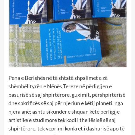
Pena e Berishës në të shtatë shpalimet e zë
shëmbëlltyrën e Nënës Tereze në përligjjen e
pasurisë së saj shpirtërore, guximit, përshpirtërisë
dhe sakrificës së saj për njeriun e këtij planeti, nga
njëra anë; ashtu sikundër e shquan këtë përligjje
artistike e studimore tek kodi i thellësisë së saj
shpirtërore, tek veprimi konkret i dashurisë apo të