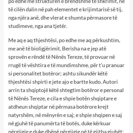
po edhe me strukturën e brendshme të shkrimit, në
të cilën dalin në pah elementet e krijimtarisë së tij,
nga njëra anë, dhe vlerat e shumta përmasore të
studimeve, nga ana tjetër.
Me aq e aq thjeshtësi, po edhe me aq përkushtim,
me anë të bioligjërimit, Berisha na e jep atë
sprovën e rëndë të Nënës Tereze, të provuar në
rrugë të vështira e të mundimshme, për t’u pranuar
si personalitet botëror; ashtu sikundër këtë
thjeshtësi shpirti e jete ajo e bartte kudo. Autori
arrin ta shqiptojë këtë shtegtim botëror e personal
të Nënës Tereze, e cila e shpie botën shqiptare e
atdheun shqiptar në përmasa botërore krejt
natyrshëm, në mënyrën e saj; e shpie shqipen e saj
në gjuhë të panumërta të botës, duke kërkuar
përgjigje e duke dhënë përgjigje në të gjitha gjuhët: