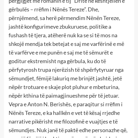
përgjigjet me romanin e tij “Dritë në kështjellën e
gërbulës – rrëfim i Nënës Tereze”. Dhe,
përnjëmend, sa herë përmendim Nënën Tereze,
jashtë konfigurimeve zbukuruese, politike a
fushash të tjera, atëherë nuk ka se si të mos na
shkojë mendja tek betejat e saj me varfërinë e më
të varfërve e me punën e saj me të sëmurët e
goditur ekstremisht nga gërbula, ku do të
përfytyrosh trupa njerëzish të shpërfytyruar nga
sëmundjet, fëmijë lakuriq me brinjët jashtë, jetë
nëpër trotuare e skaje plot pluhur e mbeturina,
nëpër kthina të paimagjinueshme për të jetuar.
Vepra e Anton N. Berishës, e paraqitur si rrëfim i
Nënës Tereze, e ka hallkën e vet të kësaj rrjedhe
narrative pikërisht me filozofinë e vuajtjes e të
sëmundjes. Nuk janë të paktë edhe personazhe që,