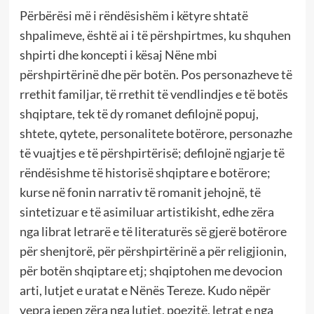
Përbërësi më i rëndësishëm i këtyre shtatë
shpalimeve, është ai i të përshpirtmes, ku shquhen
shpirti dhe koncepti i kësaj Nëne mbi
përshpirtërinë dhe për botën. Pos personazheve të
rrethit familjar, të rrethit të vendlindjes e të botës
shqiptare, tek të dy romanet defilojnë popuj,
shtete, qytete, personalitete botërore, personazhe
të vuajtjes e të përshpirtërisë; defilojnë ngjarje të
rëndësishme të historisë shqiptare e botërore;
kurse në fonin narrativ të romanit jehojnë, të
sintetizuar e të asimiluar artistikisht, edhe zëra
nga librat letrarë e të literaturës së gjerë botërore
për shenjtorë, për përshpirtërinë a për religjionin,
për botën shqiptare etj; shqiptohen me devocion
arti, lutjet e uratat e Nënës Tereze. Kudo nëpër
vepra jepen zëra nga lutjet, poezitë, letrat e nga