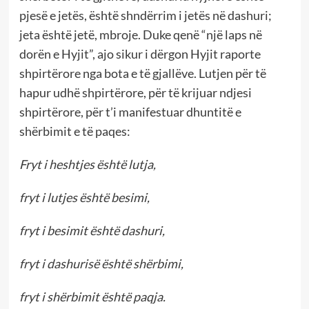
pjesë e jetës, është shndërrim i jetës në dashuri;
jeta është jetë, mbroje. Duke qenë “një laps në
dorën e Hyjit”, ajo sikur i dërgon Hyjit raporte
shpirtërore nga bota e të gjallëve. Lutjen për të
hapur udhë shpirtërore, për të krijuar ndjesi
shpirtërore, për t’i manifestuar dhuntitë e
shërbimit e të paqes:
Fryt i heshtjes është lutja,
fryt i lutjes është besimi,
fryt i besimit është dashuri,
fryt i dashurisë është shërbimi,
fryt i shërbimit është paqja.