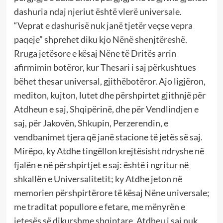
dashuria ndaj njeriut është vlerë universale.
“Veprat e dashurisë nuk janë tjetër veçse vepra
paqeje” shprehet diku kjo Nënë shenjtëreshë.
Rruga jetësore e kësaj Nëne të Dritës arrin
afirmimin botëror, kur Thesari i saj përkushtues
bëhet thesar universal, gjithëbotëror. Ajo ligjëron,
mediton, kujton, lutet dhe përshpirtet gjithnjë për
Atdheun e saj, Shqipërinë, dhe për Vendlindjen e
saj, për Jakovën, Shkupin, Perzerendin, e
vendbanimet tjera që janë stacione të jetës së saj.
Mirëpo, ky Atdhe tingëllon krejtësisht ndryshe në
fjalën e në përshpirtjet e saj: është i ngritur në
shkallën e Universalitetit; ky Atdhe jeton në
memorien përshpirtërore të kësaj Nëne universale;
me traditat popullore e fetare, me mënyrën e
jetesës së dikurshme shqiptare. Atdheu i saj nuk