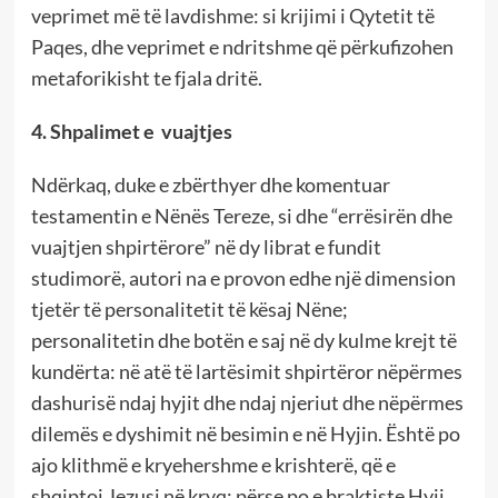
veprimet më të lavdishme: si krijimi i Qytetit të
Paqes, dhe veprimet e ndritshme që përkufizohen
metaforikisht te fjala dritë.
4. Shpalimet e vuajtjes
Ndërkaq, duke e zbërthyer dhe komentuar
testamentin e Nënës Tereze, si dhe “errësirën dhe
vuajtjen shpirtërore” në dy librat e fundit
studimorë, autori na e provon edhe një dimension
tjetër të personalitetit të kësaj Nëne;
personalitetin dhe botën e saj në dy kulme krejt të
kundërta: në atë të lartësimit shpirtëror nëpërmes
dashurisë ndaj hyjit dhe ndaj njeriut dhe nëpërmes
dilemës e dyshimit në besimin e në Hyjin. Është po
ajo klithmë e kryehershme e krishterë, që e
shqiptoi Jezusi në kryq: përse po e braktiste Hyji.