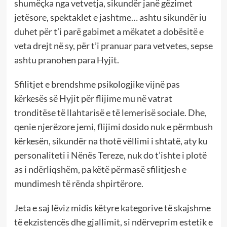
shumëçka nga vetvetja, sikundër janë gëzimet
jetësore, spektaklet e jashtme… ashtu sikundër iu
duhet për t’i parë gabimet a mëkatet a dobësitë e
veta drejt në sy, për t’i pranuar para vetvetes, sepse
ashtu pranohen para Hyjit.
Sfilitjet e brendshme psikologjike vijnë pas
kërkesës së Hyjit për flijime mu në vatrat
tronditëse të llahtarisë e të lemerisë sociale. Dhe,
qenie njerëzore jemi, flijimi dosido nuk e përmbush
kërkesën, sikundër na thotë vëllimi i shtatë, aty ku
personaliteti i Nënës Tereze, nuk do t’ishte i plotë
as i ndërliqshëm, pa këtë përmasë sfilitjesh e
mundimesh të rënda shpirtërore.
Jeta e saj lëviz midis këtyre kategorive të skajshme
të ekzistencës dhe gjallimit, si ndërveprim estetik e