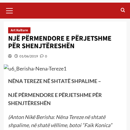
Primary
Menu
Art Kulture
NJË PËRMENDORE E PËRJETSHME
PËR SHENJTËRESHËN
01/06/2019
0
NËNA TEREZE NË SHTATË SHPALIME –
NJË PËRMENDORE E PËRJETSHME PËR
SHENJTËRESHËN
(Anton Nikë Berisha: Nëna Tereze në shtatë
shpalime, në shatë vëllime,
botoi “Faik Konica”