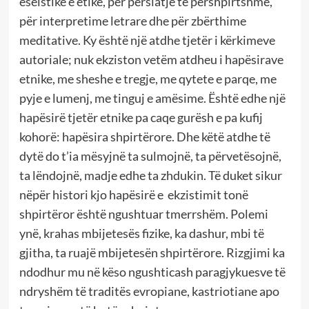
eseistike e etike, për përsiatje të përshpirtshme,
për interpretime letrare dhe për zbërthime
meditative. Ky është një atdhe tjetër i kërkimeve
autoriale; nuk ekziston vetëm atdheu i hapësirave
etnike, me sheshe e tregje, me qytete e parqe, me
pyje e lumenj, me tinguj e amësime. Është edhe një
hapësirë tjetër etnike pa caqe gurësh e pa kufij
kohorë: hapësira shpirtërore. Dhe këtë atdhe të
dytë do t’ia mësyjnë ta sulmojnë, ta përvetësojnë,
ta lëndojnë, madje edhe ta zhdukin. Të duket sikur
nëpër histori kjo hapësirë e ekzistimit tonë
shpirtëror është ngushtuar tmerrshëm. Polemi
ynë, krahas mbijetesës fizike, ka dashur, mbi të
gjitha, ta ruajë mbijetesën shpirtërore. Rizgjimi ka
ndodhur mu në këso ngushticash paragjykuesve të
ndryshëm të traditës evropiane, kastriotiane apo