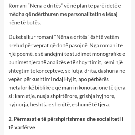
Romani “Nëna e dritës” vë në plan të parë idetë e
mëdha që ndërthuren me personalitetin e kësaj
nëne të botës.
Duket sikur romani “Nëna e dritës” është vetëm
prelud për veprat që do të pasojnë. Nga romani te
një poemë, e së andejmi te studimet monografike e
punimet tjera të analizës e të shqyrtimit, kemi një
shtegtim të koncepteve, si: lutja, drita, dashuria në
vepër, përkushtimi ndaj Hyjit, apo përbërës
metaforikë biblikë e që marrin konotacione të tjera,
si: kam etje, nusja shpirtërore, grishja hyjnore,
hyjnorja, heshtja e shenjtë, e shumë të tjera.
2. Përmasat e të përshpirtshmes dhe socialiteti i
të varfërve