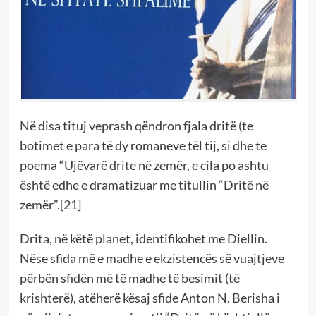
Në disa tituj veprash qëndron fjala dritë (te
botimet e para të dy romaneve tël tij, si dhe te
poema “Ujëvarë drite në zemër, e cila po ashtu
është edhe e dramatizuar me titullin “Dritë në
zemër”.
[21]
Drita, në këtë planet, identifikohet me Diellin.
Nëse sfida më e madhe e ekzistencës së vuajtjeve
përbën sfidën më të madhe të besimit (të
krishterë), atëherë kësaj sfide Anton N. Berisha i