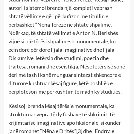
autori i sistemoi brenda një kompleti veprash
shtatë vëllime e që i përkufizon me titullin e
përbashkët “Nëna Tereze në shtatë shpalime.
Ndërkaq, të shtatë vëllimet e Anton N. Berishës
vijnë si një tërësi shpalimesh monumentale, ku
ecin dorë për dore Fjala Imagjinative dhe Fjala
Diskursive, letërsia dhe studimi, poezia dhe
trajtesa, romani dhe eseistikja. Nëse letërsisë sonë
deri më tash i kanë munguar sintezat shkencore e
diturore kushtuar kësaj figure, këtë boshllëk e
përplotëson me përkushtim të madh ky studiues.
Kësisoj, brenda kësaj tërësie monumentale, ka
strukturuar vepra të dy fushave të shkrimit: të
krijimtarisë imagjinative apo fiksionale, sikundër
janë romanet “Nëna e Dritës”
[3]
dhe “Ëndrra e