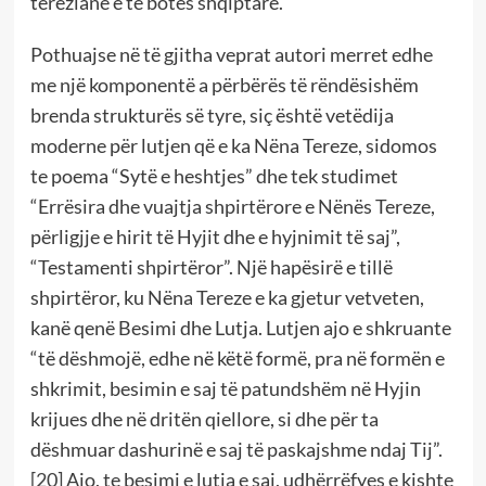
tereziane e të botës shqiptare.
Pothuajse në të gjitha veprat autori merret edhe
me një komponentë a përbërës të rëndësishëm
brenda strukturës së tyre, siç është vetëdija
moderne për lutjen që e ka Nëna Tereze, sidomos
te poema “Sytë e heshtjes” dhe tek studimet
“Errësira dhe vuajtja shpirtërore e Nënës Tereze,
përligjje e hirit të Hyjit dhe e hyjnimit të saj”,
“Testamenti shpirtëror”. Një hapësirë e tillë
shpirtëror, ku Nëna Tereze e ka gjetur vetveten,
kanë qenë Besimi dhe Lutja. Lutjen ajo e shkruante
“të dëshmojë, edhe në këtë formë, pra në formën e
shkrimit, besimin e saj të patundshëm në Hyjin
krijues dhe në dritën qiellore, si dhe për ta
dëshmuar dashurinë e saj të paskajshme ndaj Tij”.
[20]
Ajo, te besimi e lutja e saj, udhërrëfyes e kishte