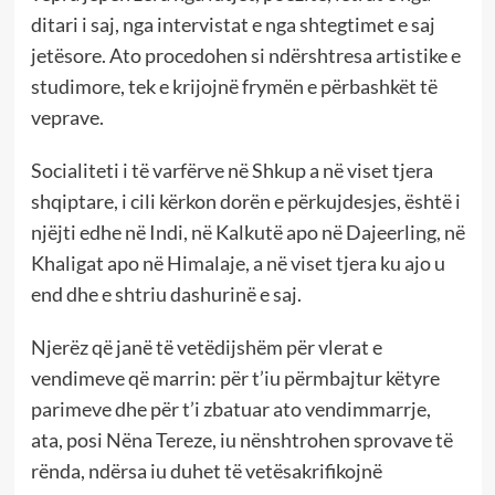
ditari i saj, nga intervistat e nga shtegtimet e saj
jetësore. Ato procedohen si ndërshtresa artistike e
studimore, tek e krijojnë frymën e përbashkët të
veprave.
Socialiteti i të varfërve në Shkup a në viset tjera
shqiptare, i cili kërkon dorën e përkujdesjes, është i
njëjti edhe në Indi, në Kalkutë apo në Dajeerling, në
Khaligat apo në Himalaje, a në viset tjera ku ajo u
end dhe e shtriu dashurinë e saj.
Njerëz që janë të vetëdijshëm për vlerat e
vendimeve që marrin: për t’iu përmbajtur këtyre
parimeve dhe për t’i zbatuar ato vendimmarrje,
ata, posi Nëna Tereze, iu nënshtrohen sprovave të
rënda, ndërsa iu duhet të vetësakrifikojnë