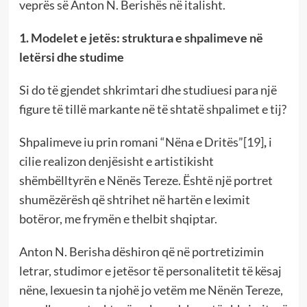
veprës së Anton N. Berishës në italisht.
1. Modelet e jetës: struktura e shpalimeve në
letërsi dhe studime
Si do të gjendet shkrimtari dhe studiuesi para një
figure të tillë markante në të shtatë shpalimet e tij?
Shpalimeve iu prin romani “Nëna e Dritës”
[19]
,
i
cilie realizon denjësisht e artistikisht
shëmbëlltyrën e Nënës Tereze. Është një portret
shumëzërësh që shtrihet në hartën e leximit
botëror, me frymën e thelbit shqiptar.
Anton N. Berisha dëshiron që në portretizimin
letrar, studimor e jetësor të personalitetit të kësaj
nëne, lexuesin ta njohë jo vetëm me Nënën Tereze,