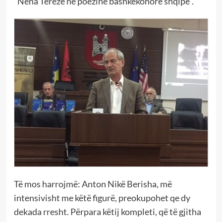
“Nëna Tereze në poezinë bashkëkohore shqipe”.
Të mos harrojmë: Anton Nikë Berisha, më
intensivisht me këtë figurë, preokupohet qe dy
dekada rresht. Përpara këtij kompleti, që të gjitha