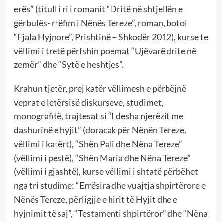
erës” (titull i ri i romanit “Dritë në shtjellën e
gërbulës- rrëfim i Nënës Tereze”, roman, botoi
“Fjala Hyjnore”, Prishtinë – Shkodër 2012), kurse te
vëllimi i tretë përfshin poemat “Ujëvarë drite në
zemër” dhe “Sytë e heshtjes”.
Krahun tjetër, prej katër vëllimesh e përbëjnë
veprat e letërsisë diskurseve, studimet,
monografitë, trajtesat si “I desha njerëzit me
dashurinë e hyjit” (doracak për Nënën Tereze,
vëllimi i katërt), “Shën Pali dhe Nëna Tereze”
(vëllimi i pestë), “Shën Maria dhe Nëna Tereze”
(vëllimi i gjashtë), kurse vëllimi i shtatë përbëhet
nga tri studime: “Errësira dhe vuajtja shpirtërore e
Nënës Tereze, përligjje e hirit të Hyjit dhe e
hyjnimit të saj”, “Testamenti shpirtëror” dhe “Nëna