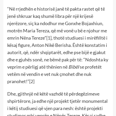
“Në rrjedhën e historisë janë të pakta rastet që të
jenë shkruar kaq shumë libra për një krijesë
njerëzore, siç ka ndodhur me Gonxhe Bojaxhiun,
motrën Maria Tereza, që më vonë u bë e njohur me
emrin Nëna Tereze”
[1]
, thotë studiuesi i mirëfilltë i
kësaj figure, Anton Nikë Berisha. Është konstatim i
autorit, që, ndër shqiptarët, edhe pse bijë e gjakut
dhe e gjuhës sonë, ne bëmë pak për të: “Ndoshta ky
veprim e përligj atë thënien në
Bibël
se profetët
vetëm në vendin e vet nuk çmohet dhe nuk
pranohet!”
[2]
Dhe, gjithnjë në këtë vazhdë të përdegëzimeve
shpirtërore, ja edhe një projekt tjetër monumental
i këtij studiuesi që vjen para nesh: është projekti
studimor mbi veprën e Nënës Tereze. Kësaj radhe,