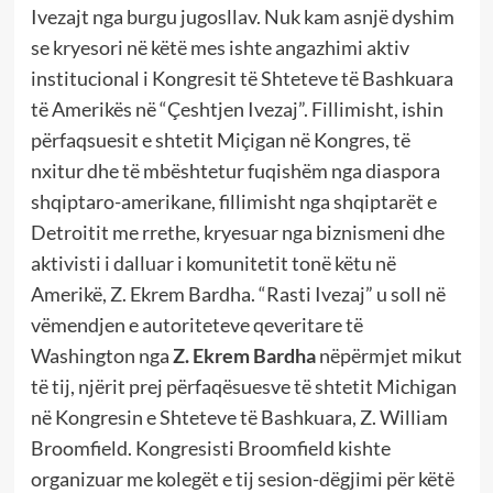
Ivezajt nga burgu jugosllav. Nuk kam asnjë dyshim
se kryesori në këtë mes ishte angazhimi aktiv
institucional i Kongresit të Shteteve të Bashkuara
të Amerikës në “Çeshtjen Ivezaj”. Fillimisht, ishin
përfaqsuesit e shtetit Miçigan në Kongres, të
nxitur dhe të mbështetur fuqishëm nga diaspora
shqiptaro-amerikane, fillimisht nga shqiptarët e
Detroitit me rrethe, kryesuar nga biznismeni dhe
aktivisti i dalluar i komunitetit tonë këtu në
Amerikë, Z. Ekrem Bardha. “Rasti Ivezaj” u soll në
vëmendjen e autoriteteve qeveritare të
Washington nga
Z. Ekrem Bardha
nëpërmjet mikut
të tij, njërit prej përfaqësuesve të shtetit Michigan
në Kongresin e Shteteve të Bashkuara, Z. William
Broomfield. Kongresisti Broomfield kishte
organizuar me kolegët e tij sesion-dëgjimi për këtë