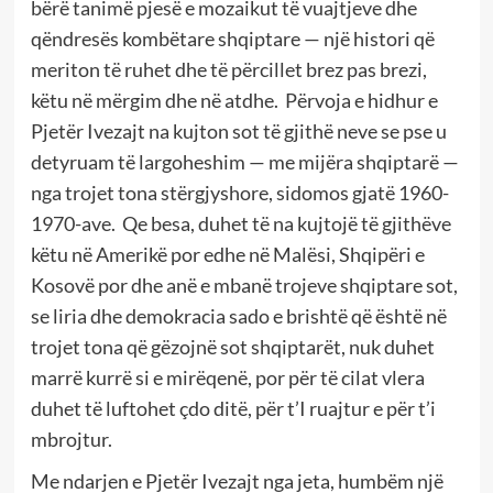
bërë tanimë pjesë e mozaikut të vuajtjeve dhe
qëndresës kombëtare shqiptare — një histori që
meriton të ruhet dhe të përcillet brez pas brezi,
këtu në mërgim dhe në atdhe. Përvoja e hidhur e
Pjetër Ivezajt na kujton sot të gjithë neve se pse u
detyruam të largoheshim — me mijëra shqiptarë —
nga trojet tona stërgjyshore, sidomos gjatë 1960-
1970-ave. Qe besa, duhet të na kujtojë të gjithëve
këtu në Amerikë por edhe në Malësi, Shqipëri e
Kosovë por dhe anë e mbanë trojeve shqiptare sot,
se liria dhe demokracia sado e brishtë që është në
trojet tona që gëzojnë sot shqiptarët, nuk duhet
marrë kurrë si e mirëqenë, por për të cilat vlera
duhet të luftohet çdo ditë, për t’I ruajtur e për t’i
mbrojtur.
Me ndarjen e Pjetër Ivezajt nga jeta, humbëm një