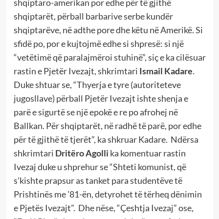
shqiptaro-amerikan por edhe për të gjithë
shqiptarët, përball barbarive serbe kundër
shqiptarëve, në adthe pore dhe këtu në Amerikë. Si
sfidë po, por e kujtojmë edhe si shpresë: si një
“vetëtimë që paralajmëroi stuhinë”, siç e ka cilësuar
rastin e Pjetër Ivezajt, shkrimtari
Ismail Kadare
.
Duke shtuar se, “Thyerja e tyre (autoriteteve
jugosllave) përball Pjetër Ivezajt ishte shenja e
parë e sigurtë se një epokë e re po afrohej në
Ballkan. Për shqiptarët, në radhë të parë, por edhe
për të gjithë të tjerët”, ka shkruar Kadare. Ndërsa
shkrimtari
Dritëro Agolli
ka komentuar rastin
Ivezaj duke u shprehur se “Shteti komunist, që
s’kishte prapsur as tanket para studentëve të
Prishtinës me ’81-ën, detyrohet të tërheq dënimin
e Pjetës Ivezajt”. Dhe nëse, “Çeshtja Ivezaj” ose,