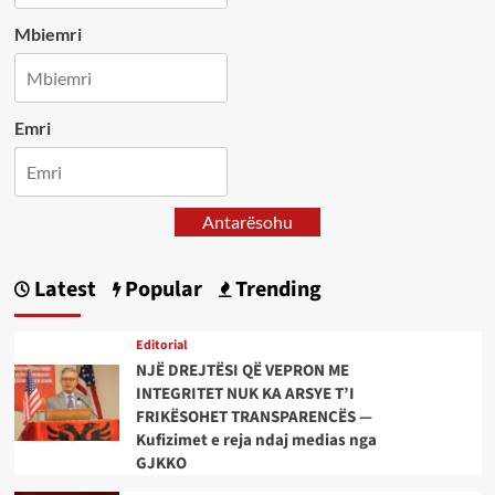
Mbiemri
Emri
Antarësohu
Latest
Popular
Trending
Editorial
NJË DREJTËSI QË VEPRON ME
INTEGRITET NUK KA ARSYE T’I
FRIKËSOHET TRANSPARENCËS —
Kufizimet e reja ndaj medias nga
GJKKO