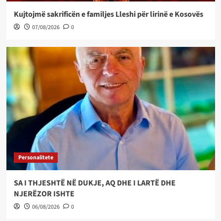
Kujtojmë sakrificën e familjes Lleshi për lirinë e Kosovës
07/08/2026
0
Personalitete
SA I THJESHTË NË DUKJE, AQ DHE I LARTË DHE
NJERËZOR ISHTE
06/08/2026
0