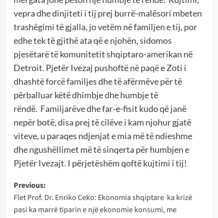
vepra dhe dinjiteti i tij prej burrë-malësori mbeten
trashëgimi të gjalla, jo vetëm në familjen e tij, por
edhe tek të gjithë ata që e njohën, sidomos
pjesëtarë të komunitetit shqiptaro-amerikan në
Detroit. Pjetër Ivezaj pushoftë në paqë e Zoti i
dhashtë forcë familjes dhe të afërmëve për të
përballuar këtë dhimbje dhe humbje të
rëndë. Familjarëve dhe far-e-fisit kudo që janë
nepër botë, disa prej të cilëve i kam njohur gjatë
viteve, u paraqes ndjenjat e mia më të ndieshme
dhe ngushëllimet më të sinqerta për humbjen e
Pjetër Ivezajt. I përjetëshëm qoftë kujtimi i tij!
Post
Previous:
Flet Prof. Dr. Enriko Ceko: Ekonomia shqiptare ka krizë
navigation
pasi ka marrë tiparin e një ekonomie konsumi, me