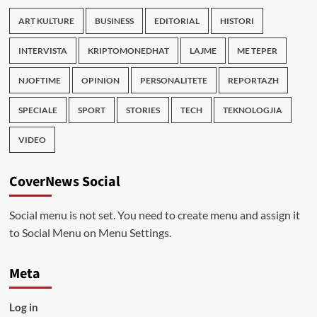
ART KULTURE
BUSINESS
EDITORIAL
HISTORI
INTERVISTA
KRIPTOMONEDHAT
LAJME
ME TEPER
NJOFTIME
OPINION
PERSONALITETE
REPORTAZH
SPECIALE
SPORT
STORIES
TECH
TEKNOLOGJIA
VIDEO
CoverNews Social
Social menu is not set. You need to create menu and assign it
to Social Menu on Menu Settings.
Meta
Log in