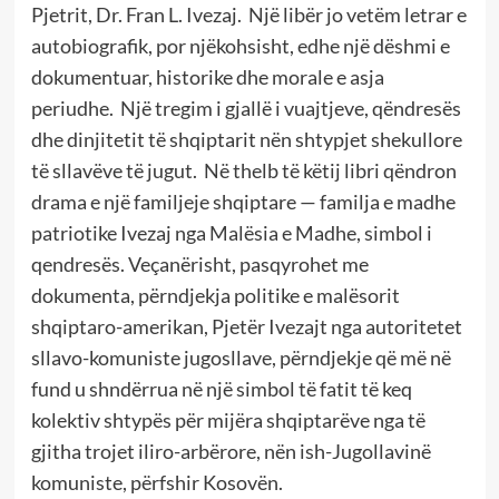
Pjetrit, Dr. Fran L. Ivezaj. Një libër jo vetëm letrar e
autobiografik, por njëkohsisht, edhe një dëshmi e
dokumentuar, historike dhe morale e asja
periudhe. Një tregim i gjallë i vuajtjeve, qëndresës
dhe dinjitetit të shqiptarit nën shtypjet shekullore
të sllavëve të jugut. Në thelb të këtij libri qëndron
drama e një familjeje shqiptare — familja e madhe
patriotike Ivezaj nga Malësia e Madhe, simbol i
qendresës. Veçanërisht, pasqyrohet me
dokumenta, përndjekja politike e malësorit
shqiptaro-amerikan, Pjetër Ivezajt nga autoritetet
sllavo-komuniste jugosllave, përndjekje që më në
fund u shndërrua në një simbol të fatit të keq
kolektiv shtypës për mijëra shqiptarëve nga të
gjitha trojet iliro-arbërore, nën ish-Jugollavinë
komuniste, përfshir Kosovën.