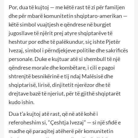
Por, dua të kujtoj — me këtë rast të zi për familjen
dhe për mbarë komunitetin shqiptaro-amerikan —
këtë simbol vuajtjesh e qëndrese në burgjet
jugosllave të njërit prej atyre shqiptarëve të
heshtur por edhe të palëkundur, siç ishte Pjetër
Ivezaj, simbol i përndjekjeve politike dhe sakrificës
personale. Duke e kujtuar atë si shembull të një
qëndrese morale dhe kombëtare, i cili e pagoi
shtrenjtë besnikërinë e tij ndaj Malësisë dhe
shqiptarisë, lirisë, dinjitetit njerëzor dhe të
drejtave bazë të njeriut, për të gjithë shqiptarët
kudo ishin.
Dua t’a kujtoj atë rast, që në atë kohë i
referoheshim si, “Çeshtja Ivezaj” — si një sfidë e
madhe që paraqitej atëherë për komunitetin