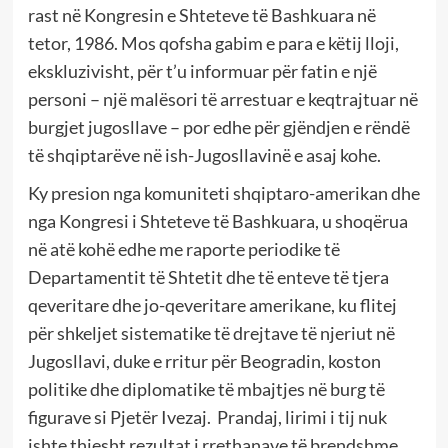
rast në Kongresin e Shteteve të Bashkuara në
tetor, 1986. Mos qofsha gabim e para e këtij lloji,
ekskluzivisht, për t’u informuar për fatin e një
personi – një malësori të arrestuar e keqtrajtuar në
burgjet jugosllave – por edhe për gjëndjen e rëndë
të shqiptarëve në ish-Jugosllavinë e asaj kohe.
Ky presion nga komuniteti shqiptaro-amerikan dhe
nga Kongresi i Shteteve të Bashkuara, u shoqërua
në atë kohë edhe me raporte periodike të
Departamentit të Shtetit dhe të enteve të tjera
qeveritare dhe jo-qeveritare amerikane, ku flitej
për shkeljet sistematike të drejtave të njeriut në
Jugosllavi, duke e rritur për Beogradin, koston
politike dhe diplomatike të mbajtjes në burg të
figurave si Pjetër Ivezaj. Prandaj, lirimi i tij nuk
ishte thjesht rezultat i rrethanave të brendshme