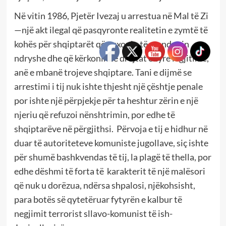
Në vitin 1986, Pjetër Ivezaj u arrestua në Mal të Zi
—një akt ilegal që pasqyronte realitetin e zymtë të
kohës për shqiptarët që guxonin të mendonin
ndryshe dhe që kërkonin të drejtat e tyre legjitime,
anë e mbanë trojeve shqiptare. Tani e dijmë se
arrestimi i tij nuk ishte thjesht një çështje penale
por ishte një përpjekje për ta heshtur zërin e një
njeriu që refuzoi nënshtrimin, por edhe të
shqiptarëve në përgjithsi. Përvoja e tij e hidhur në
duar të autoriteteve komuniste jugollave, siç ishte
për shumë bashkvendas të tij, la plagë të thella, por
edhe dëshmi të forta të karakterit të një malësori
që nuk u dorëzua, ndërsa shpalosi, njëkohsisht,
para botës së qytetëruar fytyrën e kalbur të
negjimit terrorist sllavo-komunist të ish-