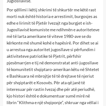
Jugiosllavisë.
Por qëllimi i këtij shkrimi të shkurtër me këtë rast
morti nuk është historia e arrestimit, burgosjes as
edhe e lirimit të Pjetër Ivezajt nga burgjet e ish-
Jugosllavisë komuniste me ndihmën e autoriteteve
më të larta amerikane të viteve 1980-ave se do
kërkonte më shumë kohë e hapësirë. Por dihet se ai
u arrestua nga autoritet jugosllave si përfundim i
aktiviteteve patriotike të Pjetrit, përfshir
pjesëmarrjen e tij në demonstratat anti-jugosllave
të komunitetit shqiptaro-amerikan këtu në Shtetet
e Bashkuara në mbrojtje të të drejtave të njeriut
për shqiptarët e Kosovës. Për ata që janë të
interesuar për rastin Ivezaj dhe për atë periudhë,
kjo histori është e dokumentuar sumë mirë në
librin “Klithma e një shqiponje”, shkruar nga vëllai i