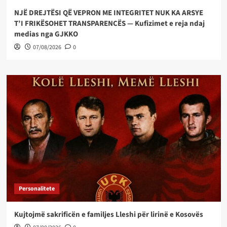
NJË DREJTËSI QË VEPRON ME INTEGRITET NUK KA ARSYE
T’I FRIKËSOHET TRANSPARENCËS — Kufizimet e reja ndaj
medias nga GJKKO
07/08/2026
0
Personalitete
Kujtojmë sakrificën e familjes Lleshi për lirinë e Kosovës