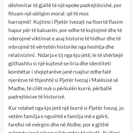
dëshmitar të gjallë të një epoke padrejtësishë, por
fituam një obligim moral: që të mos
harrojmë! Kujtimi i Pjetër Ivezajt na fton të flasim
hapur për të kaluarën, por edhe të kujtojmë dhe të
nderojmë viktimat e asaj historie të hidhur dhe të
mbrojmë të vërtetën historike nga heshtja dhe
relativizimi. Ndarja e tij nga kjo jetë, le të shërbejë
gjithashtu si një kujtesë se liria dhe identiteti
kombëtar i shqiptarëve janë ruajtur edhe falë
njerëzve të thjeshtë si Pjetër Ivezaj i Malësisë së
Madhe, të cilët nuk u përkulën kurrë, përballë
padrejtësive të historisë.
Kur ndahet nga kjo jetë një burrë si Pjetër Ivezaj, jo
vetëm familja e ngushtë e familja më e gjërë,
farefisi në mërgim dhe në Atdhe, por e gjithë
mërgata jonë pëson një humbje të rëndë. Kujtimi,