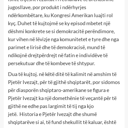
jugosllave, por produkt i ndërhyrjes
ndërkombëtare, ku Kongresi Amerikan luajti rol
kyç. Duhet të kujtojmë se ky episod mbetet një
dëshmi konkrete se si demokracitë perëndimore,
kur vihen në lëvizje nga komunitetet e tyre dhe nga
parimet e lirisë dhe të demokracisë, mund të
ndikojnë drejtpërdrejt në fatin e individëve të
persekutuar dhe të kombeve të shtypur.
Dua të kujtoj. në këtë ditë të kalimit në amshim të
Pjetër Ivezajt, për të gjithë shqiptarët, por sidomos
për diasporën shqiptaro-amerikane se figura e
Pjetër Ivezajt ka një domethënie të veçantë për të
gjithë ne edhe pas largimit të tij nga kjo
jetë. Historia e Pjetër Ivezajt dhe shumë
shqiptarëve si ai, të fund shekullit të kaluar, është