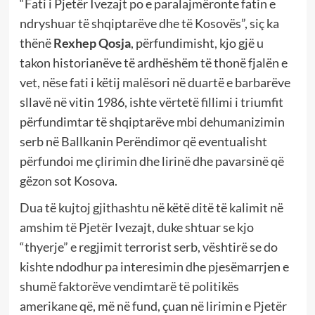
“Fati i Pjetër Ivezajt po e paralajmëronte fatin e
ndryshuar të shqiptarëve dhe të Kosovës”, siç ka
thënë
Rexhep Qosja
, përfundimisht, kjo gjë u
takon historianëve të ardhëshëm të thonë fjalën e
vet, nëse fati i këtij malësori në duartë e barbarëve
sllavë në vitin 1986, ishte vërtetë fillimi i triumfit
përfundimtar të shqiptarëve mbi dehumanizimin
serb në Ballkanin Perëndimor që eventualisht
përfundoi me çlirimin dhe lirinë dhe pavarsinë që
gëzon sot Kosova.
Dua të kujtoj gjithashtu në këtë ditë të kalimit në
amshim të Pjetër Ivezajt, duke shtuar se kjo
“thyerje” e regjimit terrorist serb, vështirë se do
kishte ndodhur pa interesimin dhe pjesëmarrjen e
shumë faktorëve vendimtarë të politikës
amerikane që, më në fund, çuan në lirimin e Pjetër