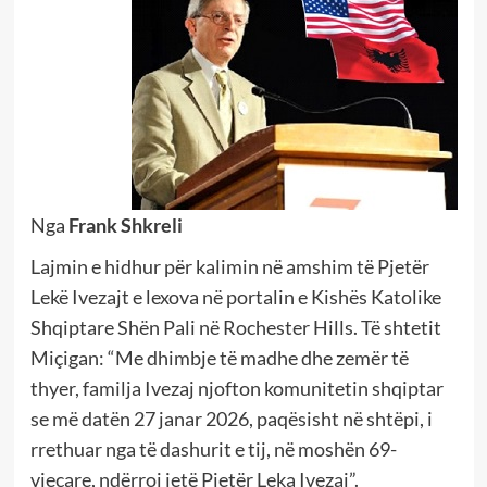
Nga
Frank Shkreli
Lajmin e hidhur për kalimin në amshim të Pjetër
Lekë Ivezajt e lexova në portalin e Kishës Katolike
Shqiptare Shën Pali në Rochester Hills. Të shtetit
Miçigan: “Me dhimbje të madhe dhe zemër të
thyer, familja Ivezaj njofton komunitetin shqiptar
se më datën 27 janar 2026, paqësisht në shtëpi, i
rrethuar nga të dashurit e tij, në moshën 69-
vjeçare, ndërroi jetë Pjetër Leka Ivezaj”.