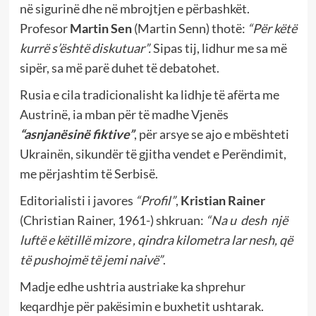
në sigurinë dhe në mbrojtjen e përbashkët.
Profesor
Martin Sen
(Martin Senn) thotë:
“Për këtë
kurrë s’është diskutuar”.
Sipas tij, lidhur me sa më
sipër, sa më parë duhet të debatohet.
Rusia e cila tradicionalisht ka lidhje të afërta me
Austrinë, ia mban për të madhe Vjenës
“asnjanësinë fiktive”
, për arsye se ajo e mbështeti
Ukrainën, sikundër të gjitha vendet e Perëndimit,
me përjashtim të Serbisë.
Editorialisti i javores
“Profil”
,
Kristian Rainer
(Christian Rainer, 1961-) shkruan:
“Na u desh një
luftë e këtillë mizore , qindra kilometra lar nesh, që
të pushojmë të jemi naivë”
.
Madje edhe ushtria austriake ka shprehur
keqardhje për pakësimin e buxhetit ushtarak.