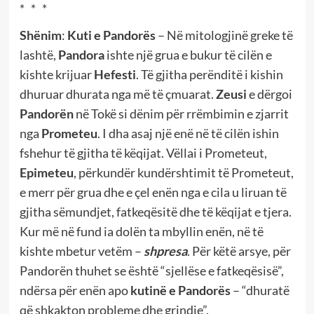
* * *
Shënim
:
Kuti e Pandorës
– Në mitologjinë greke të
lashtë,
Pandora
ishte një grua e bukur të cilën e
kishte krijuar
Hefesti
. Të gjitha perënditë i kishin
dhuruar dhurata nga më të çmuarat.
Zeusi
e dërgoi
Pandorën
në Tokë si dënim për rrëmbimin e zjarrit
nga
Prometeu
. I dha asaj një enë në të cilën ishin
fshehur të gjitha të këqijat. Vëllai i Prometeut,
Epimeteu
, përkundër kundërshtimit të Prometeut,
e merr për grua dhe e çel enën nga e cila u liruan të
gjitha sëmundjet, fatkeqësitë dhe të këqijat e tjera.
Kur më në fund ia dolën ta mbyllin enën, në të
kishte mbetur vetëm –
shpresa
. Për këtë arsye, për
Pandorën thuhet se është “sjellëse e fatkeqësisë”,
ndërsa për enën apo
kutinë e Pandorës
– “dhuratë
që shkakton probleme dhe grindje”.