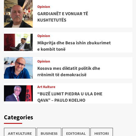
Opinion
GARDIANËT E VONUAR TË
KUSHTETUTËS
Opinion
Mikpritja dhe Besa ishin zbukurimet
e kombit tonë
Opinion
Kosova mes diktatit politik dhe
rrënimit të demokracisë
Art Kulture
“BUZË LUMIT PIEDRA U ULA DHE
QAVA” – PAULO KOELHO
Categories
ART KULTURE
BUSINESS
EDITORIAL
HISTORI