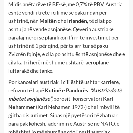
Midis anëtarëve të BE-së, me 0,7% të PBV, Austria
është vendi i tretë i cili më së paku ndan për
ushtrinë, nën
Maltën
dhe
Irlandën
, të cilat po
ashtu janë vende asnjanëse. Qeveria austriake
paralajmëroi se planifikon t’i rritë investimet për
ushtrinë në 1 për qind, për ta arritur së paku
Zvicrën fqinje, e cila po ashtu është asnjanëse dhe e
cila ka tri herë më shumë ushtarë, aeroplanë
luftarakë dhe tanke.
Por kancelari austriak, i cili është ushtar karriere,
refuzon të hapë
Kutinë e Pandorës
.
“Austria do të
mbetet asnjanëse”,
porositi konservatori
Karl
Nehammer
(Karl Nehamer, 1972-) dhe i mbylli të
gjitha diskutimet. Sipas një pyetësori të zbatuar
para pak kohësh, aderimin e Austrisë në NATO, e
mbështet jo më shumë se çdo i pesti austriak.