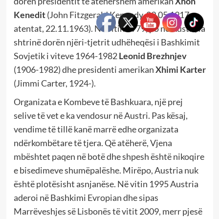
dorën presidentit të atëhershëm amerikan
Xhon
Kenedit
(John Fitzgerald Kennedy, 29.05.1917 –
atentat, 22.11.1963). Në vitin 1979, po në Austri, ia
shtrinë dorën njëri-tjetrit udhëheqësi i Bashkimit
Sovjetik i viteve 1964-1982
Leonid Brezhnjev
(1906-1982) dhe presidenti amerikan
Xhimi Karter
(Jimmi Carter, 1924-).
Organizata e Kombeve të Bashkuara, një prej
selive të vet e ka vendosur në Austri. Pas kësaj,
vendime të tillë kanë marrë edhe organizata
ndërkombëtare të tjera. Që atëherë, Vjena
mbështet paqen në botë dhe shpesh është nikoqire
e bisedimeve shumëpalëshe. Mirëpo, Austria nuk
është plotësisht asnjanëse. Në vitin 1995 Austria
aderoi në Bashkimi Evropian dhe sipas
Marrëveshjes së Lisbonës të vitit 2009, merr pjesë