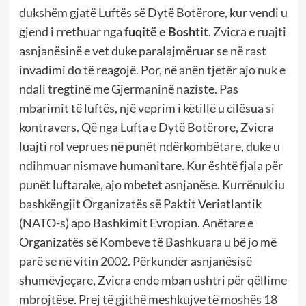
dukshëm gjatë Luftës së Dytë Botërore, kur vendi u
gjend i rrethuar nga
fuqitë e Boshtit
. Zvicra e ruajti
asnjanësinë e vet duke paralajmëruar se në rast
invadimi do të reagojë. Por, në anën tjetër ajo nuk e
ndali tregtinë me Gjermaninë naziste. Pas
mbarimit të luftës, një veprim i këtillë u cilësua si
kontravers. Që nga Lufta e Dytë Botërore, Zvicra
luajti rol veprues në punët ndërkombëtare, duke u
ndihmuar nismave humanitare. Kur është fjala për
punët luftarake, ajo mbetet asnjanëse. Kurrënuk iu
bashkëngjit Organizatës së Paktit Veriatlantik
(NATO-s) apo Bashkimit Evropian. Anëtare e
Organizatës së Kombeve të Bashkuara u bë jo më
parë se në vitin 2002. Përkundër asnjanësisë
shumëvjeçare, Zvicra ende mban ushtri për qëllime
mbrojtëse. Prej të gjithë meshkujve të moshës 18