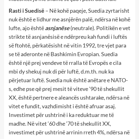
Rasti i Suedisë
– Në kohë paqeje, Suedia zyrtarisht
nuk është e lidhur me asnjërën palë, ndërsa në kohë
lufte, ajo është
asnjanëse
(neutrale). Politikën e vet
strikte të asnjanësisë e ndërpreu kah fundi i luftës
së ftohtë, përkatësisht në vitin 1992, tre vjet para
se të aderonte në Bashkimin Evropian. Suedia
është një prej vendeve të rralla të Evropës e cila
mbi dy shekuj nuk di për luftë, d.m.th. nuk ka
përjetuar luftë. Suedia nuk është anëtare e NATO-
s, edhe pse që prej mesit të viteve ’90 të shekullit
XX, është pertnere e aleancës ushtarake, ndërsa në
vitet e fundit, vazhdimisht i është afruar asaj.
Investimet për ushtrinë i ka reduktuar me të
madhe. Në vitet ‘60 dhe ’70 të shekullit XX,
investimet për ushtrinë arrinin rreth 4%, ndërsa në