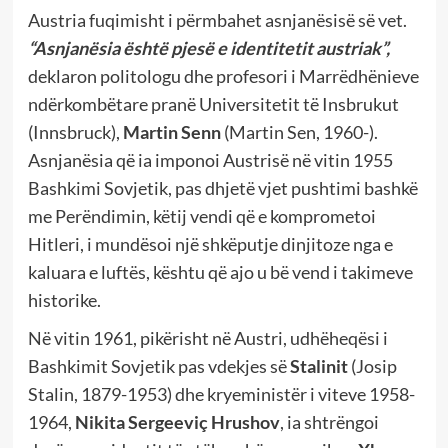
Austria fuqimisht i përmbahet asnjanësisë së vet.
“Asnjanësia është pjesë e identitetit austriak”,
deklaron politologu dhe profesori i Marrëdhënieve
ndërkombëtare pranë Universitetit të Insbrukut
(Innsbruck),
Martin Senn
(Martin Sen, 1960-).
Asnjanësia që ia imponoi Austrisë në vitin 1955
Bashkimi Sovjetik, pas dhjetë vjet pushtimi bashkë
me Perëndimin, këtij vendi që e komprometoi
Hitleri, i mundësoi një shkëputje dinjitoze nga e
kaluara e luftës, kështu që ajo u bë vend i takimeve
historike.
Në vitin 1961, pikërisht në Austri, udhëheqësi i
Bashkimit Sovjetik pas vdekjes së
Stalinit
(Josip
Stalin, 1879-1953) dhe kryeministër i viteve 1958-
1964,
Nikita Sergeeviç Hrushov
, ia shtrëngoi