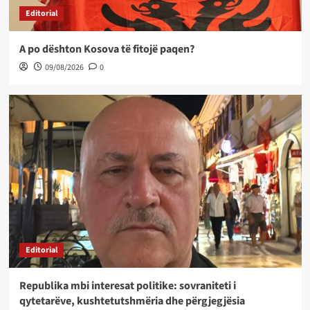
Editorial
A po dështon Kosova të fitojë paqen?
09/08/2026
0
Editorial
Republika mbi interesat politike: sovraniteti i
qytetarëve, kushtetutshmëria dhe përgjegjësia