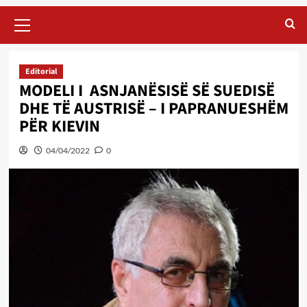
Primary
Menu
Editorial
MODELI I ASNJANËSISË SË SUEDISË
DHE TË AUSTRISË – I PAPRANUESHËM
PËR KIEVIN
04/04/2022
0