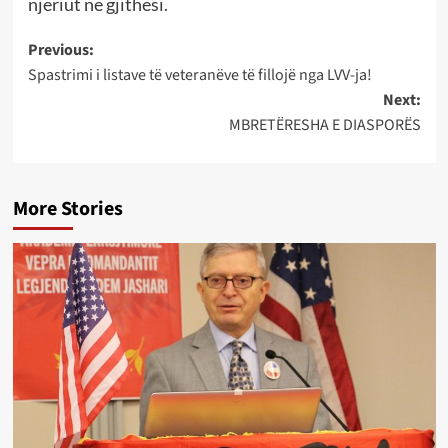
njeriut në gjithësi.
Post
Previous:
Spastrimi i listave të veteranëve të fillojë nga LVV-ja!
navigation
Next:
MBRETËRESHA E DIASPORËS
More Stories