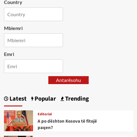
Country
Mbiemri
Emri
Antarësohu
Latest
Popular
Trending
Editorial
A po dështon Kosova të fitojë
paqen?