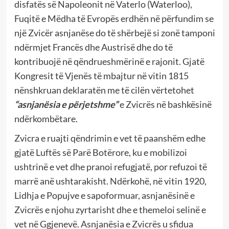
disfatës së Napoleonit në Vaterlo (Waterloo),
Fuqitë e Mëdha të Evropës erdhën në përfundim se
një Zvicër asnjanëse do të shërbejë si zonë tamponi
ndërmjet Francës dhe Austrisë dhe do të
kontribuojë në qëndrueshmërinë e rajonit. Gjatë
Kongresit të Vjenës të mbajtur në vitin 1815
nënshkruan deklaratën me të cilën vërtetohet
“asnjanësia e përjetshme”
e Zvicrës në bashkësinë
ndërkombëtare.
Zvicra e ruajti qëndrimin e vet të paanshëm edhe
gjatë Luftës së Parë Botërore, ku e mobilizoi
ushtrinë e vet dhe pranoi refugjatë, por refuzoi të
marrë anë ushtarakisht. Ndërkohë, në vitin 1920,
Lidhja e Popujve e sapoformuar, asnjanësinë e
Zvicrës e njohu zyrtarisht dhe e themeloi selinë e
vet në Ggjenevë. Asnjanësia e Zvicrës u sfidua