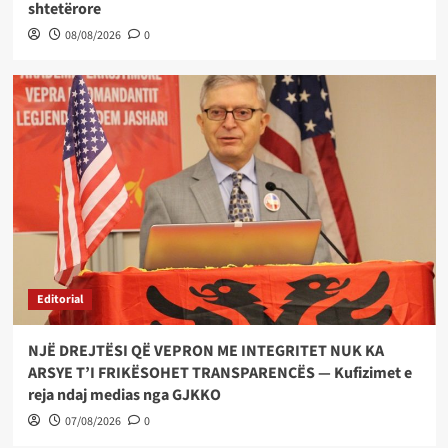
shtetërore
08/08/2026
0
Editorial
NJË DREJTËSI QË VEPRON ME INTEGRITET NUK KA
ARSYE T’I FRIKËSOHET TRANSPARENCËS — Kufizimet e
reja ndaj medias nga GJKKO
07/08/2026
0