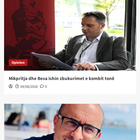
Opinion
Mikpritja dhe Besa ishin zbukurimet e kombit tonë
09/08/2026
0