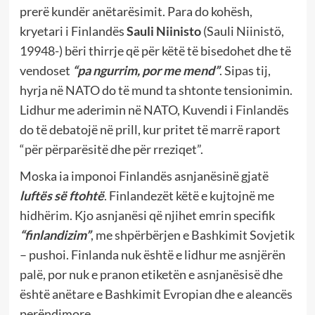
prerë kundër anëtarësimit. Para do kohësh,
kryetari i Finlandës
Sauli Niinisto
(Sauli Niinistö,
19948-) bëri thirrje që për këtë të bisedohet dhe të
vendoset
“pa ngurrim, por me mend”
. Sipas tij,
hyrja në NATO do të mund ta shtonte tensionimin.
Lidhur me aderimin në NATO, Kuvendi i Finlandës
do të debatojë në prill, kur pritet të marrë raport
“për përparësitë dhe për rreziqet”.
Moska ia imponoi Finlandës asnjanësinë gjatë
luftës së ftohtë
. Finlandezët këtë e kujtojnë me
hidhërim. Kjo asnjanësi që njihet emrin specifik
“finlandizim”
, me shpërbërjen e Bashkimit Sovjetik
– pushoi. Finlanda nuk është e lidhur me asnjërën
palë, por nuk e pranon etiketën e asnjanësisë dhe
është anëtare e Bashkimit Evropian dhe e aleancës
perëndimore.