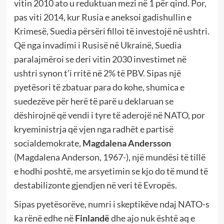
vitin 2010 ato u reduktuan mezi në 1 për qind. Por,
pas viti 2014, kur Rusia e aneksoi gadishullin e
Krimesë, Suedia përsëri filloi të investojë në ushtri.
Që nga invadimi i Rusisë në Ukrainë, Suedia
paralajmëroi se deri vitin 2030 investimet në
ushtri synon t’i rritë në 2% të PBV. Sipas një
pyetësori të zbatuar para do kohe, shumica e
suedezëve për herë të parë u deklaruan se
dëshirojnë që vendi i tyre të aderojë në NATO, por
kryeministrja që vjen nga radhët e partisë
socialdemokrate,
Magdalena Andersson
(Magdalena Anderson, 1967-), një mundësi të tillë
e hodhi poshtë, me arsyetimin se kjo do të mund të
destabilizonte gjendjen në veri të Evropës.
Sipas pyetësorëve, numri i skeptikëve ndaj NATO-s
ka rënë edhe në
Finlandë
dhe ajo nuk është aq e