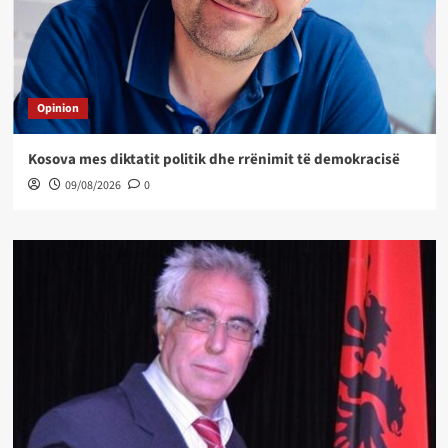
Opinion
Kosova mes diktatit politik dhe rrënimit të demokracisë
09/08/2026
0