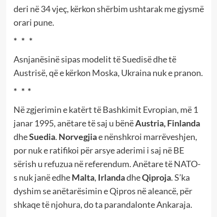
deri në 34 vjeç, kërkon shërbim ushtarak me gjysmë
orari pune.
* * *
Asnjanësinë sipas modelit të Suedisë dhe të
Austrisë, që e kërkon Moska, Ukraina nuk e pranon.
* * *
Në zgjerimin e katërt të Bashkimit Evropian, më 1
janar 1995, anëtare të saj u bënë
Austria, Finlanda
dhe
Suedia
.
Norvegjia
e nënshkroi marrëveshjen,
por nuk e ratifikoi për arsye aderimi i saj në BE
sërish u refuzua në referendum. Anëtare të NATO-
s nuk janë edhe
Malta
,
Irlanda
dhe
Qiproja
. S’ka
dyshim se anëtarësimin e Qipros në aleancë, për
shkaqe të njohura, do ta parandalonte Ankaraja.