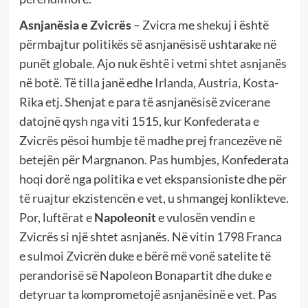
Asnjanësia e Zvicrës
– Zvicra me shekuj i është
përmbajtur politikës së asnjanësisë ushtarake në
punët globale. Ajo nuk është i vetmi shtet asnjanës
në botë. Të tilla janë edhe Irlanda, Austria, Kosta-
Rika etj. Shenjat e para të asnjanësisë zvicerane
datojnë qysh nga viti 1515, kur Konfederata e
Zvicrës pësoi humbje të madhe prej francezëve në
betejën për Margnanon. Pas humbjes, Konfederata
hoqi dorë nga politika e vet ekspansioniste dhe për
të ruajtur ekzistencën e vet, u shmangej konlikteve.
Por, luftërat e
Napoleonit
e vulosën vendin e
Zvicrës si një shtet asnjanës. Në vitin 1798 Franca
e sulmoi Zvicrën duke e bërë më vonë satelite të
perandorisë së Napoleon Bonapartit dhe duke e
detyruar ta komprometojë asnjanësinë e vet. Pas