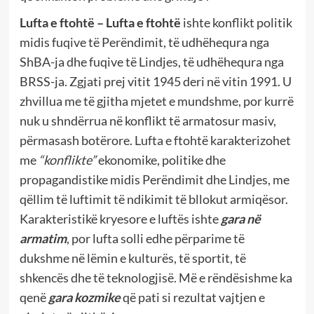
Lufta e ftohtë
– Lufta e ftohtë
ishte konflikt politik
midis fuqive të Perëndimit, të udhëhequra nga
ShBA-ja dhe fuqive të Lindjes, të udhëhequra nga
BRSS-ja. Zgjati prej vitit 1945 deri në vitin 1991. U
zhvillua me të gjitha mjetet e mundshme, por kurrë
nuk u shndërrua në konflikt të armatosur masiv,
përmasash botërore. Lufta e ftohtë karakterizohet
me
“konflikte”
ekonomike, politike dhe
propagandistike midis Perëndimit dhe Lindjes, me
qëllim të luftimit të ndikimit të bllokut armiqësor.
Karakteristikë kryesore e luftës ishte
gara në
armatim
, por lufta solli edhe përparime të
dukshme në lëmin e kulturës, të sportit, të
shkencës dhe të teknologjisë. Më e rëndësishme ka
qenë
gara kozmike
që pati si rezultat vajtjen e