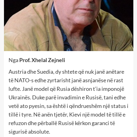
Nga
Prof. Xhelal Zejneli
Austria dhe Suedia, dy shtete që nuk janë anëtare
të NATO-s edhe zyrtarisht janë asnjanëse në rast
lufte. Janë model që Rusia dëshiron t’ia imponojë
Ukrainës. Duke parë invadimin e Rusisë, tani edhe
vetë ato pyesin, sa është i qëndrueshëm një status i
tillë i tyre. Në anën tjetër, Kievi një model të tillë e
refuzon dhe përballë Rusisë kërkon garanci të
sigurisë absolute.