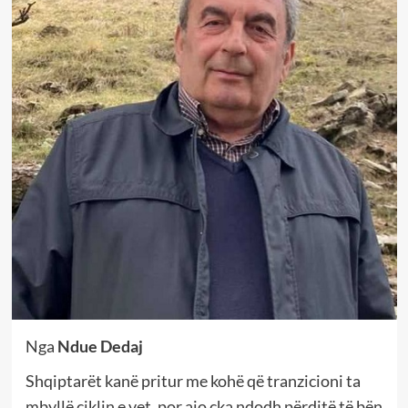
Nga
Ndue Dedaj
Shqiptarët kanë pritur me kohë që tranzicioni ta
mbyllë ciklin e vet, por ajo çka ndodh përditë të bën