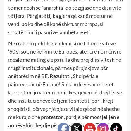
të mendosh se “anarshia” do të zgjasë dhe disa vite
të tjera. Përgjatë tij ka gjera që kanë mbetur në
vend, po ka dhe që kanë shkruar mbrapa, si
shkatërrimi i pasurive kombëtare etj.
Në rrafshin politik gjendemi si në fillim të viteve
‘90 si sot, në kërkim të Europës, atëherë në mënyrë
ideale me mitingje e parulla dhe prej disa vitesh në
rrugë institucionale, përmes përpjekjeve për
anëtarësim në BE. Rezultati, Shqipëria e
paintegruar në Europë! Shkaku kryesor mbetet
korruptimi jo vetëm i politikës, qeverisë, drejtësisë
dhe institucioneve të tjera të shtetit, por i krejt
shoqërisë, përveç një pjese vitale që del në sheshe
me kurajo dhe proteston, pardje për mossjelljen e
armëve kimike, dje për mosshembjen e Teatri