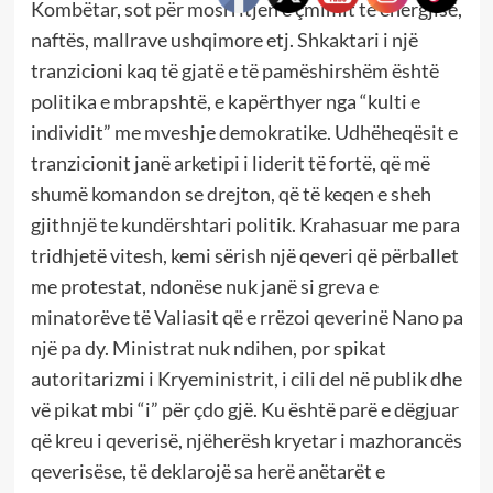
Kombëtar, sot për mosrritjen e çmimit të energjisë,
naftës, mallrave ushqimore etj. Shkaktari i një
tranzicioni kaq të gjatë e të pamëshirshëm është
politika e mbrapshtë, e kapërthyer nga “kulti e
individit” me mveshje demokratike. Udhëheqësit e
tranzicionit janë arketipi i liderit të fortë, që më
shumë komandon se drejton, që të keqen e sheh
gjithnjë te kundërshtari politik. Krahasuar me para
tridhjetë vitesh, kemi sërish një qeveri që përballet
me protestat, ndonëse nuk janë si greva e
minatorëve të Valiasit që e rrëzoi qeverinë Nano pa
një pa dy. Ministrat nuk ndihen, por spikat
autoritarizmi i Kryeministrit, i cili del në publik dhe
vë pikat mbi “i” për çdo gjë. Ku është parë e dëgjuar
që kreu i qeverisë, njëherësh kryetar i mazhorancës
qeverisëse, të deklarojë sa herë anëtarët e