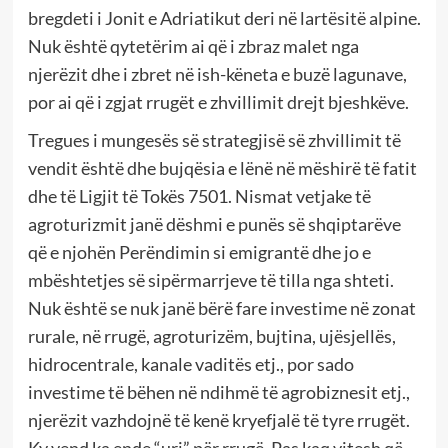
bregdeti i Jonit e Adriatikut deri në lartësitë alpine.
Nuk është qytetërim ai që i zbraz malet nga
njerëzit dhe i zbret në ish-këneta e buzë lagunave,
por ai që i zgjat rrugët e zhvillimit drejt bjeshkëve.
Tregues i mungesës së strategjisë së zhvillimit të
vendit është dhe bujqësia e lënë në mëshirë të fatit
dhe të Ligjit të Tokës 7501. Nismat vetjake të
agroturizmit janë dëshmi e punës së shqiptarëve
që e njohën Perëndimin si emigrantë dhe jo e
mbështetjes së sipërmarrjeve të tilla nga shteti.
Nuk është se nuk janë bërë fare investime në zonat
rurale, në rrugë, agroturizëm, bujtina, ujësjellës,
hidrocentrale, kanale vaditës etj., por sado
investime të bëhen në ndihmë të agrobiznesit etj.,
njerëzit vazhdojnë të kenë kryefjalë të tyre rrugët.