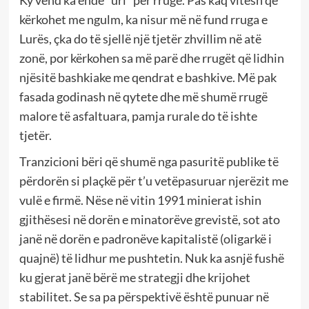
Ky vend ka ende “uri” për rrugë. Pas kaq vitesh që
kërkohet me ngulm, ka nisur më në fund rruga e
Lurës, çka do të sjellë një tjetër zhvillim në atë
zonë, por kërkohen sa më parë dhe rrugët që lidhin
njësitë bashkiake me qendrat e bashkive. Më pak
fasada godinash në qytete dhe më shumë rrugë
malore të asfaltuara, pamja rurale do të ishte
tjetër.
Tranzicioni bëri që shumë nga pasuritë publike të
përdorën si plaçkë për t’u vetëpasuruar njerëzit me
vulë e firmë. Nëse në vitin 1991 minierat ishin
gjithësesi në dorën e minatorëve grevistë, sot ato
janë në dorën e padronëve kapitalistë (oligarkë i
quajnë) të lidhur me pushtetin. Nuk ka asnjë fushë
ku gjerat janë bërë me strategji dhe krijohet
stabilitet. Se sa pa përspektivë është punuar në