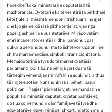
hanë dhe “koka” ministrash e deputetësh të
mazhorancës. Qytetari e ka të vështirë ta përkthejë
këtë fjalë, ai thjeshtë mendon i trishtuar si na gjeti
dhe kjo gjëmë, që si të gjitha të tjerat, vjen nga
papërgjeshmëria e pushtetarëve. Mirëpo vetëm
emri incenerator është i ri dhe i panjohur, pasi
dukuria që ka ndodhur me to është korrupsioni me
shifra marramendëse, simboli i tranzicionit tonë.
Me hajdutërinë e tyre do të merret drejtësia,
parlamenti, politika, ne për një çast duam të
tërheqim vëmendjen në rrafshin e edukimit: a thua
të rinjtë e sotëm, kur shohin se si bëhet i pasur
politikani i “lagjes” për katër vjet, me mandatin e
popullit si ministër, deputet, kryetar bashkie etj.,
do t’ua çojnë mundin dëm familjeve të tyre dhe
edukatorëve, duke i rënë për shkurt, mjafton me iu