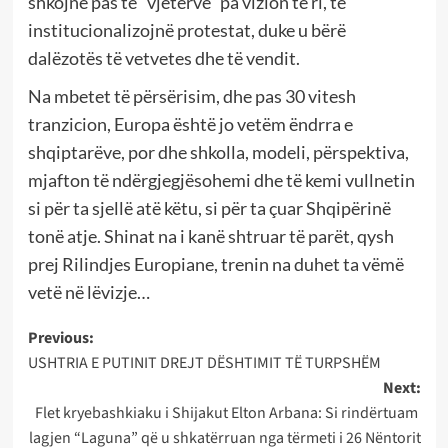
shkojnë pas të “vjetërve” pa vizion të ri, të
institucionalizojnë protestat, duke u bërë
dalëzotës të vetvetes dhe të vendit.
Na mbetet të përsërisim, dhe pas 30 vitesh
tranzicion, Europa është jo vetëm ëndrra e
shqiptarëve, por dhe shkolla, modeli, përspektiva,
mjafton të ndërgjegjësohemi dhe të kemi vullnetin
si për ta sjellë atë këtu, si për ta çuar Shqipërinë
tonë atje. Shinat na i kanë shtruar të parët, qysh
prej Rilindjes Europiane, trenin na duhet ta vëmë
vetë në lëvizje…
Post
Previous:
USHTRIA E PUTINIT DREJT DËSHTIMIT TË TURPSHËM
navigation
Next:
Flet kryebashkiaku i Shijakut Elton Arbana: Si rindërtuam
lagjen “Laguna” që u shkatërruan nga tërmeti i 26 Nëntorit