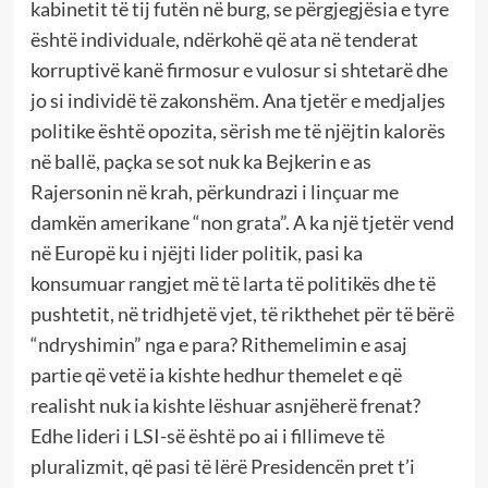
kabinetit të tij futën në burg, se përgjegjësia e tyre
është individuale, ndërkohë që ata në tenderat
korruptivë kanë firmosur e vulosur si shtetarë dhe
jo si individë të zakonshëm. Ana tjetër e medjaljes
politike është opozita, sërish me të njëjtin kalorës
në ballë, paçka se sot nuk ka Bejkerin e as
Rajersonin në krah, përkundrazi i linçuar me
damkën amerikane “non grata”. A ka një tjetër vend
në Europë ku i njëjti lider politik, pasi ka
konsumuar rangjet më të larta të politikës dhe të
pushtetit, në tridhjetë vjet, të rikthehet për të bërë
“ndryshimin” nga e para? Rithemelimin e asaj
partie që vetë ia kishte hedhur themelet e që
realisht nuk ia kishte lëshuar asnjëherë frenat?
Edhe lideri i LSI-së është po ai i fillimeve të
pluralizmit, që pasi të lërë Presidencën pret t’i