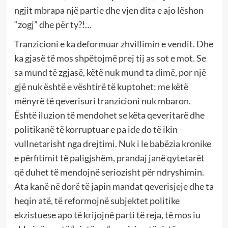
ngjit mbrapa një partie dhe vjen dita e ajo lëshon
“zogj” dhe për ty?!…
Tranzicioni e ka deformuar zhvillimin e vendit. Dhe
ka gjasë të mos shpëtojmë prej tij as sot e mot. Se
sa mund të zgjasë, këtë nuk mund ta dimë, por një
gjë nuk është e vështirë të kuptohet: me këtë
mënyrë të qeverisuri tranzicioni nuk mbaron.
Është iluzion të mendohet se këta qeveritarë dhe
politikanë të korruptuar e pa ide do të ikin
vullnetarisht nga drejtimi. Nuk i le babëzia kronike
e përfitimit të paligjshëm, prandaj janë qytetarët
që duhet të mendojnë seriozisht për ndryshimin.
Ata kanë në dorë të japin mandat qeverisjeje dhe ta
heqin atë, të reformojnë subjektet politike
ekzistuese apo të krijojnë parti të reja, të mos iu