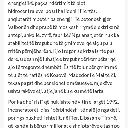
energjetikë, paçka ndërtimit të plot
hidrocentraleve, po u tha liqeni i Fierzës,
shqiptarët mbetën pa energji! Të betonosh gjer
Valbonën dhe prapë të mos kesh rrymë elektrike në
shtëpi, shkollë, zyrë, fabrikë? Nga ana tjetër, nuk ka
stabilitet të tregut dhe të çmimeve, që siç u pa u
rritën përnjëherësh. Kjo tregon se kriza ishte pas
dere, u desh një luhatje e tregut ndërkombëtar që
ajo të tregonte dhëmbët. Është folur për çmim më
të ulët të naftës në Kosovë, Maqedoni e Mal të Zi,
teksa pagat dhe pensionet e mësuesve, mjekëve,
ushtarakëve etj. atje janë ku e ku më të larta.
Por ka dhe “risi” që nuk ishte në vitin e largët 1992,
inceneratorët, disa “përbindësh” të dalë jo nga deti,
por nga buxheti i shtetit, në Fier, Elbasan e Tiranë,
që kanë gllabëruar milionat e shqiptarëve e tash po