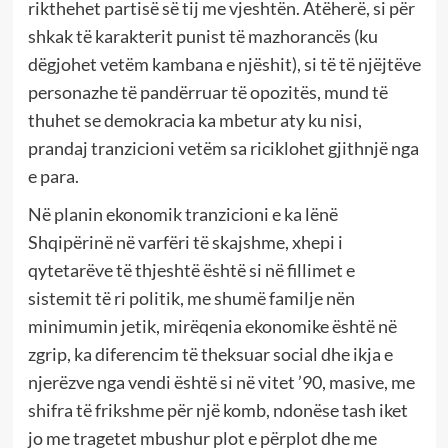
rikthehet partisë së tij me vjeshtën. Atëherë, si për
shkak të karakterit punist të mazhorancës (ku
dëgjohet vetëm kambana e njëshit), si të të njëjtëve
personazhe të pandërruar të opozitës, mund të
thuhet se demokracia ka mbetur aty ku nisi,
prandaj tranzicioni vetëm sa riciklohet gjithnjë nga
e para.
Në planin ekonomik tranzicioni e ka lënë
Shqipërinë në varfëri të skajshme, xhepi i
qytetarëve të thjeshtë është si në fillimet e
sistemit të ri politik, me shumë familje nën
minimumin jetik, mirëqenia ekonomike është në
zgrip, ka diferencim të theksuar social dhe ikja e
njerëzve nga vendi është si në vitet ’90, masive, me
shifra të frikshme për një komb, ndonëse tash iket
jo me tragetet mbushur plot e përplot dhe me