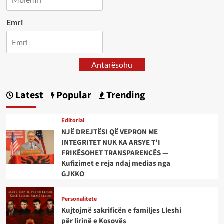
Emri
Antarësohu
Latest
Popular
Trending
Editorial
NJË DREJTËSI QË VEPRON ME
INTEGRITET NUK KA ARSYE T’I
FRIKËSOHET TRANSPARENCËS —
Kufizimet e reja ndaj medias nga
GJKKO
Personalitete
Kujtojmë sakrificën e familjes Lleshi
për lirinë e Kosovës