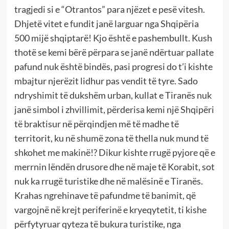
tragjedi si e “Otrantos” para njëzet e pesë vitesh.
Dhjetë vitet e fundit janë larguar nga Shqipëria
500 mijë shqiptarë! Kjo është e pashembullt. Kush
thotë se kemi bërë përpara se janë ndërtuar pallate
pafund nuk është bindës, pasi progresi do t’i kishte
mbajtur njerëzit lidhur pas vendit të tyre. Sado
ndryshimit të dukshëm urban, kullat e Tiranës nuk
janë simbol i zhvillimit, përderisa kemi një Shqipëri
të braktisur në përqindjen më të madhe të
territorit, ku në shumë zona të thella nuk mund të
shkohet me makinë!? Dikur kishte rrugë pyjore që e
merrnin lëndën drusore dhe në maje të Korabit, sot
nuk ka rrugë turistike dhe në malësinë e Tiranës.
Krahas ngrehinave të pafundme të banimit, që
vargojnë në krejt periferinë e kryeqytetit, ti kishe
përfytyruar qyteza të bukura turistike, nga