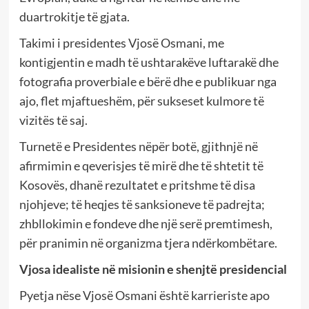
duartrokitje të gjata.
Takimi i presidentes Vjosë Osmani, me
kontigjentin e madh të ushtarakëve luftarakë dhe
fotografia proverbiale e bërë dhe e publikuar nga
ajo, flet mjaftueshëm, për sukseset kulmore të
vizitës të saj.
Turnetë e Presidentes nëpër botë, gjithnjë në
afirmimin e qeverisjes të mirë dhe të shtetit të
Kosovës, dhanë rezultatet e pritshme të disa
njohjeve; të heqjes të sanksioneve të padrejta;
zhbllokimin e fondeve dhe një serë premtimesh,
për pranimin në organizma tjera ndërkombëtare.
Vjosa idealiste në misionin e shenjtë presidencial
Pyetja nëse Vjosë Osmani është karrieriste apo