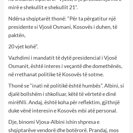
mirë e shekullit e shekullit 21”.
Ndërsa shqiptarët thonë: “Për ta përgatitur një
presidente si Vjosë Osmani, Kosovës i duhen, të
paktën,
20 vjet kohë”.
Vazhdimi i mandatit të dytë presidencial i Vjosë
Osmanit, është interes i veçantë dhe domethënës,
në rrethanat politike të Kosovës të sotme.
Thonë se “inati në politikë është humbës”. Albini, si
djalë bollshëm i shkolluar, këtë të vërtetë e dinë
mirëfilli. Andaj, është koha për reflektim, gjithnjë
duke vënë interesin e Kosovës mbi atë personal.
Dje, binomi Vjosa-Albini ishin shpresa e
shqiptarëve vendorë dhe botërorë. Prandaj, mos