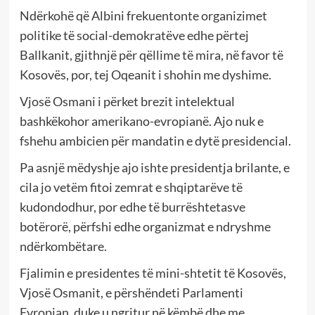
Ndërkohë që Albini frekuentonte organizimet
politike të social-demokratëve edhe përtej
Ballkanit, gjithnjë për qëllime të mira, në favor të
Kosovës, por, tej Oqeanit i shohin me dyshime.
Vjosë Osmani i përket brezit intelektual
bashkëkohor amerikano-evropianë. Ajo nuk e
fshehu ambicien për mandatin e dytë presidencial.
Pa asnjë mëdyshje ajo ishte presidentja brilante, e
cila jo vetëm fitoi zemrat e shqiptarëve të
kudondodhur, por edhe të burrështetasve
botërorë, përfshi edhe organizmat e ndryshme
ndërkombëtare.
Fjalimin e presidentes të mini-shtetit të Kosovës,
Vjosë Osmanit, e përshëndeti Parlamenti
Evropian, duke u ngritur në këmbë dhe me