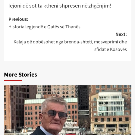
lejoni që sot ta ktheni shpresën në zhgënjim!
Post
Previous:
Historia legjendë e Qafës së Thanës
navigation
Next:
Kalaja që dobësohet nga brenda-shteti, mosveprimi dhe
sfidat e Kosovës
More Stories