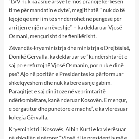
“LVV nuk ka asnjë arsye të mos pranojë kërkesën
time për mandatin e dyte”, megjithatë, “nuk do të
lejojë që emri im të shndërrohet në pengesë për
arritjen e një marrëveshje”, – ka deklaruar Vjosë
Osmani, mençurisht dhe fienikërisht.
Zëvendës-kryeministrja dhe ministrja e Drejtësisë,
Donikë Gërvalla, ka deklaruar se “kundërshtarët e
saj po e refuzojnë Vjosë Osmanin, por nuk e dinë
pse? Ajo në pozitën e Presidentes ka përformuar
shkëlqyeshëm dhe nuk ka bërë asnjë gabim.
Paraqitjet e saj dinjitoze në veprimtaritë
ndërkombëtare, kanë nderuar Kosovën. E mençur,
e përgatitur dhe punëtore e madhe”, e ka vlerësuar
kolegia Gërvalla.
Kryeministri i Kosovës, Albin Kurti e ka vlerësuar
në shkallën sipërore: “Vjosë, ti je presidentja më e