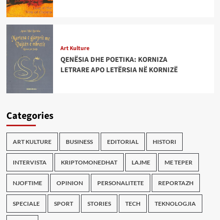
Art Kulture
QENËSIA DHE POETIKA: KORNIZA
LETRARE APO LETËRSIA NË KORNIZË
Categories
ART KULTURE
BUSINESS
EDITORIAL
HISTORI
INTERVISTA
KRIPTOMONEDHAT
LAJME
ME TEPER
NJOFTIME
OPINION
PERSONALITETE
REPORTAZH
SPECIALE
SPORT
STORIES
TECH
TEKNOLOGJIA