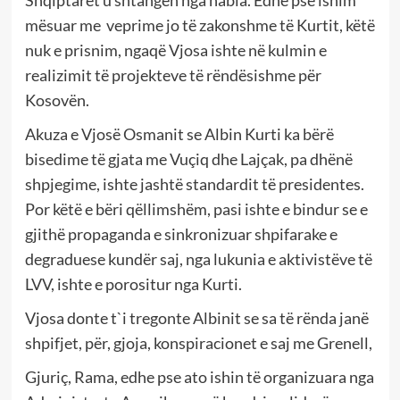
mësuar me veprime jo të zakonshme të Kurtit, këtë
nuk e prisnim, ngaqë Vjosa ishte në kulmin e
realizimit të projekteve të rëndësishme për
Kosovën.
Akuza e Vjosë Osmanit se Albin Kurti ka bërë
bisedime të gjata me Vuçiq dhe Lajçak, pa dhënë
shpjegime, ishte jashtë standardit të presidentes.
Por këtë e bëri qëllimshëm, pasi ishte e bindur se e
gjithë propaganda e sinkronizuar shpifarake e
degraduese kundër saj, nga lukunia e aktivistëve të
LVV, ishte e porositur nga Kurti.
Vjosa donte t`i tregonte Albinit se sa të rënda janë
shpifjet, për, gjoja, konspiracionet e saj me Grenell,
Gjuriç, Rama, edhe pse ato ishin të organizuara nga