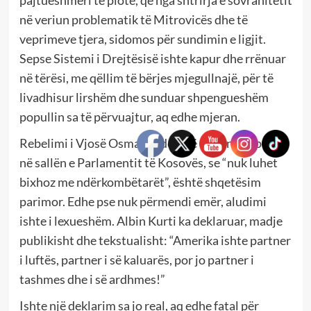
në veriun problematik të Mitrovicës dhe të
veprimeve tjera, sidomos për sundimin e ligjit.
Sepse Sistemi i Drejtësisë ishte kapur dhe rrënuar
në tërësi, me qëllim të bërjes mjegullnajë, për të
livadhisur lirshëm dhe sunduar shpengueshëm
popullin sa të përvuajtur, aq edhe mjeran.
Rebelimi i Vjosë Osmanit, deri në denoncim publik
në sallën e Parlamentit të Kosovës, se “nuk luhet
bixhoz me ndërkombëtarët”, është shqetësim
parimor. Edhe pse nuk përmendi emër, aludimi
ishte i lexueshëm. Albin Kurti ka deklaruar, madje
publikisht dhe tekstualisht: “Amerika ishte partner
i luftës, partner i së kaluarës, por jo partner i
tashmes dhe i së ardhmes!”
Ishte një deklarim sa jo real, aq edhe fatal për