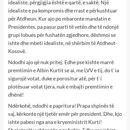
idealiste, përgjigjia është e qartë, e saktë: Një
idealiste e pa kompromis dhe rrast e përkushtuar
për Atdheun. Kur ajo po mbaronte mandatin e
Presidentes, pa pasur parti të vetën dhe të ndonjë
grupi lobues për fushatën zgjedhore, dëshmoi se
ishte dhe mbeti idealiste, në shërbim të Atdheut-
Kosovë.
Ndodhi ajo që nuk pritej: Edhe pse kishte marrë
premtimin e Albin Kurtit se ai, me LVV e tij, do t`ia
sigurojë votat, duke e porositur atë, për t`i
plotësuar votat tjera, nuk e mbajti premtimin e
dhënë!
Ndërkohë, ndodhi e papritura! Prapa shpinës të
saj, kërkonte një tjetër emër për president. Dhe, kjo
ishte pabesi nga ana e kryeministrit Kurti!
Shqiptarët u shtangën nga habia. Edhe pse ishim