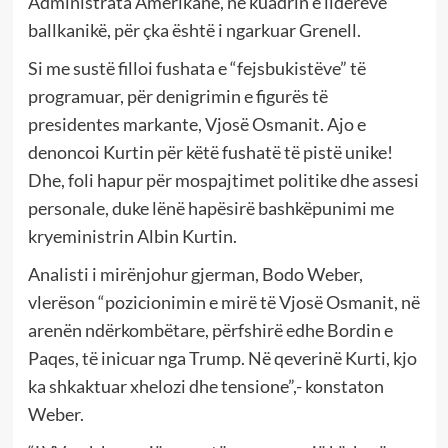
Administrata Amerikane, në kuadrin e liderëve
ballkanikë, për çka është i ngarkuar Grenell.
Si me sustë filloi fushata e “fejsbukistëve” të
programuar, për denigrimin e figurës të
presidentes markante, Vjosë Osmanit. Ajo e
denoncoi Kurtin për këtë fushatë të pistë unike!
Dhe, foli hapur për mospajtimet politike dhe assesi
personale, duke lënë hapësirë bashkëpunimi me
kryeministrin Albin Kurtin.
Analisti i mirënjohur gjerman, Bodo Weber,
vlerëson “pozicionimin e mirë të Vjosë Osmanit, në
arenën ndërkombëtare, përfshirë edhe Bordin e
Paqes, të inicuar nga Trump. Në qeverinë Kurti, kjo
ka shkaktuar xhelozi dhe tensione”,- konstaton
Weber.