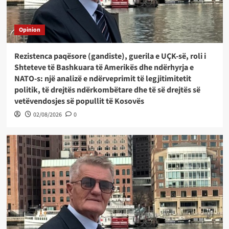
Opinion
Rezistenca paqësore (gandiste), guerila e UÇK-së, roli i
Shteteve të Bashkuara të Amerikës dhe ndërhyrja e
NATO-s: një analizë e ndërveprimit të legjitimitetit
politik, të drejtës ndërkombëtare dhe të së drejtës së
vetëvendosjes së popullit të Kosovës
02/08/2026
0