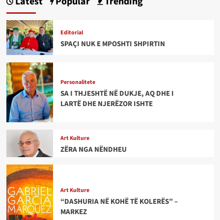
Latest
Popular
Trending
Editorial
SPAÇI NUK E MPOSHTI SHPIRTIN
Personalitete
SA I THJESHTË NË DUKJE, AQ DHE I
LARTË DHE NJERËZOR ISHTE
Art Kulture
ZËRA NGA NËNDHEU
Art Kulture
“DASHURIA NË KOHË TË KOLERËS” –
MARKEZ