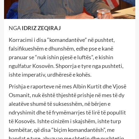
NGA
IDRIZ ZEQIRAJ
Korracimi i disa “komandantëve” në pushtet,
falsifikueshëm e dhunshëm, edhe pse e kanë
pranuar se “nuk ishin pjesë e luftës”, e kishin
ngulfatur Kosovën. Shporrja e tyre nga pushteti,
ishte imperativ, urdhëresë e kohës.
Prishja e raporteve në mes Albin Kurtit dhe Vjosë
Osmanit, nuk është thjeshtë prishje në mes të dy
aleatëve shumë të suksesshëm, në bërjen e
ndryshimit dhe të frymëmarrjes të lirë të popullit
të Kosovës. Ishte cinizëm i skajshëm, ishte turp
kombëtar, që disa “biçim komandantësh”, me
bandat e tyre, abuzuan me shtetin dhe pushtetin,