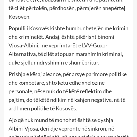
të cilët përtokën, përdhosën, përmjerën anepërtej
Kosovën.
Populli i Kosovës kishte humbur betejën me krimin
dhe kriminelët. Andaj, është pikërisht binomi
Vjosa-Albini, me veprimtarët e LVV-Guxo-
Alternativa, të cilët stopuan marshimin kriminal,
duke sjellur ndryshimin e shumëpritur.
Prishja e kësaj aleance, për arsye parimore politike
dhe kombëtare, shto këtu edhe xhelozinë
personale, nëse nuk do të këtë reflektim dhe
pajtim, do të këtë ndikim në kahjen negative, në të
ardhmen politike të Kosovës.
Ajo që nuk mund të mohohet është se dyshja
Albini-Vjosa, deri dje vepronte në sinkron, në
pajtueshmëri të plotë, që nga shtrirja e sovranitetit