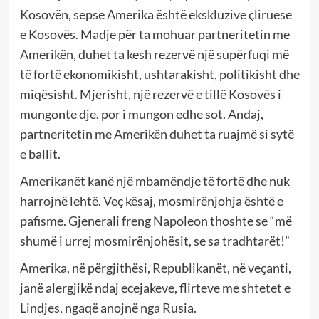
Kosovën, sepse Amerika është ekskluzive çliruese
e Kosovës. Madje për ta mohuar partneritetin me
Amerikën, duhet ta kesh rezervë një supërfuqi më
të fortë ekonomikisht, ushtarakisht, politikisht dhe
miqësisht. Mjerisht, një rezervë e tillë Kosovës i
mungonte dje. por i mungon edhe sot. Andaj,
partneritetin me Amerikën duhet ta ruajmë si sytë
e ballit.
Amerikanët kanë një mbamëndje të fortë dhe nuk
harrojnë lehtë. Veç kësaj, mosmirënjohja është e
pafisme. Gjenerali freng Napoleon thoshte se “më
shumë i urrej mosmirënjohësit, se sa tradhtarët!”
Amerika, në përgjithësi, Republikanët, në veçanti,
janë alergjikë ndaj ecejakeve, flirteve me shtetet e
Lindjes, ngaqë anojnë nga Rusia.