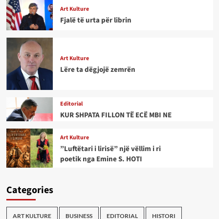
Art Kulture
Fjalë të urta për librin
Art Kulture
Lëre ta dëgjojë zemrën
Editorial
KUR SHPATA FILLON TË ECË MBI NE
Art Kulture
”Luftëtari i lirisë” një vëllim i ri
poetik nga Emine S. HOTI
Categories
ART KULTURE
BUSINESS
EDITORIAL
HISTORI