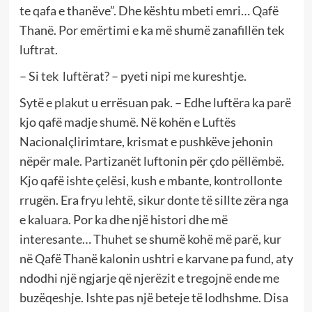
te qafa e thanëve”. Dhe kështu mbeti emri… Qafë
Thanë. Por emërtimi e ka më shumë zanafillën tek
luftrat.
– Si tek luftërat? – pyeti nipi me kureshtje.
Sytë e plakut u errësuan pak. – Edhe luftëra ka parë
kjo qafë madje shumë. Në kohën e Luftës
Nacionalçlirimtare, krismat e pushkëve jehonin
nëpër male. Partizanët luftonin për çdo pëllëmbë.
Kjo qafë ishte çelësi, kush e mbante, kontrollonte
rrugën. Era fryu lehtë, sikur donte të sillte zëra nga
e kaluara. Por ka dhe një histori dhe më
interesante… Thuhet se shumë kohë më parë, kur
në Qafë Thanë kalonin ushtri e karvane pa fund, aty
ndodhi një ngjarje që njerëzit e tregojnë ende me
buzëqeshje. Ishte pas një beteje të lodhshme. Disa