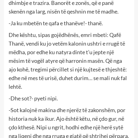
dhimbje e trazira. Banorët e zonës, që e panë
skenën nga larg, nisën të qeshnin me të madhe.
-Ja ku mbetën te qafa e thanëve!- thanë.
Dhe kështu, sipas gojëdhënës, emri mbeti: Qafë
Thanë, vendi ku jo vetëm kalonin ushtri e rrugë të
mëdha, por edhe ku natyra dinte t’u jepte një
mësim të vogël atyre që harronin masën. Që nga
ajo kohë, tregimi përcillet si një kujtesë e thjeshtë:
edhe në mes të urisë, duhet durim… se mali nuk fal
lehtë.
-Dhe sot?- pyeti nipi.
-Sot kalojnë makina dhe njerëz të zakonshëm, por
historia nuk ka ikur. Ajo është këtu, në çdo gur, në
çdo kthesë. Nipi u ngrit, hodhi edhe një herë sytë
nga liqeni dhe nga rruga e gjatë që shtrihej përpara.