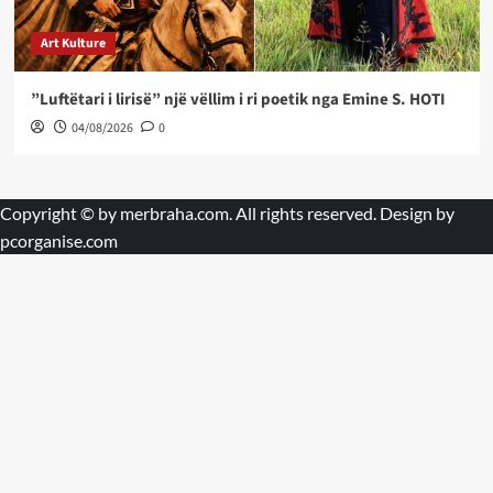
Art Kulture
”Luftëtari i lirisë” një vëllim i ri poetik nga Emine S. HOTI
04/08/2026
0
Copyright © by
merbraha.com
. All rights reserved. Design by
pcorganise.com