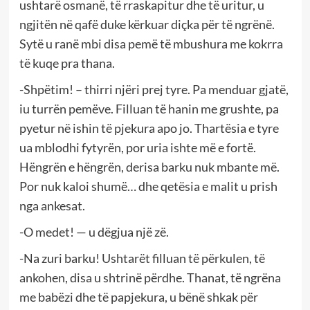
ushtarë osmanë, të rraskapitur dhe të uritur, u
ngjitën në qafë duke kërkuar diçka për të ngrënë.
Sytë u ranë mbi disa pemë të mbushura me kokrra
të kuqe pra thana.
-Shpëtim! – thirri njëri prej tyre. Pa menduar gjatë,
iu turrën pemëve. Filluan të hanin me grushte, pa
pyetur në ishin të pjekura apo jo. Thartësia e tyre
ua mblodhi fytyrën, por uria ishte më e fortë.
Hëngrën e hëngrën, derisa barku nuk mbante më.
Por nuk kaloi shumë… dhe qetësia e malit u prish
nga ankesat.
-O medet! — u dëgjua një zë.
-Na zuri barku! Ushtarët filluan të përkulen, të
ankohen, disa u shtrinë përdhe. Thanat, të ngrëna
me babëzi dhe të papjekura, u bënë shkak për