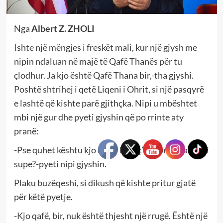
Nga
Albert Z. ZHOLI
Ishte një mëngjes i freskët mali, kur një gjysh me
nipin ndaluan në majë të Qafë Thanës për tu
çlodhur. Ja kjo është Qafë Thana bir,-tha gjyshi.
Poshtë shtrihej i qetë Liqeni i Ohrit, si një pasqyrë
e lashtë që kishte parë gjithçka. Nipi u mbështet
mbi një gur dhe pyeti gjyshin që po rrinte aty
pranë:
-Pse quhet kështu kjo qafë? Dhe ç’histori mban mbi
supe?-pyeti nipi gjyshin.
Plaku buzëqeshi, si dikush që kishte pritur gjatë
për këtë pyetje.
-Kjo qafë, bir, nuk është thjesht një rrugë. Është një