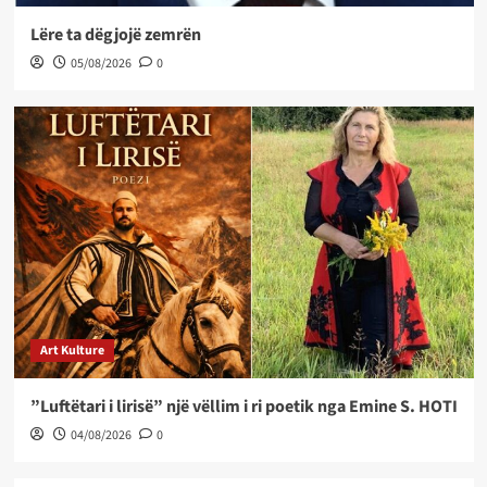
Lëre ta dëgjojë zemrën
05/08/2026
0
Art Kulture
”Luftëtari i lirisë” një vëllim i ri poetik nga Emine S. HOTI
04/08/2026
0