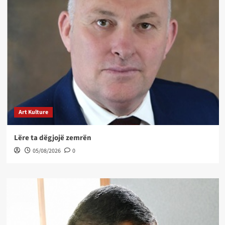
Art Kulture
Lëre ta dëgjojë zemrën
05/08/2026
0