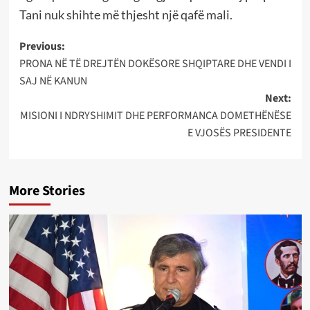
Tani nuk shihte më thjesht një qafë mali.
Post
Previous:
PRONA NË TË DREJTËN DOKËSORE SHQIPTARE DHE VENDI I
navigation
SAJ NË KANUN
Next:
MISIONI I NDRYSHIMIT DHE PERFORMANCA DOMETHËNËSE
E VJOSËS PRESIDENTE
More Stories