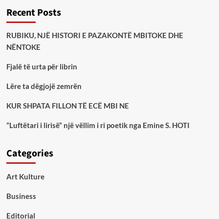
Recent Posts
RUBIKU, NJË HISTORI E PAZAKONTË MBITOKE DHE
NËNTOKE
Fjalë të urta për librin
Lëre ta dëgjojë zemrën
KUR SHPATA FILLON TË ECË MBI NE
”Luftëtari i lirisë” një vëllim i ri poetik nga Emine S. HOTI
Categories
Art Kulture
Business
Editorial