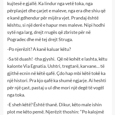
kujtesë e gjallë. Ka lindur nga vetë toka, nga
përplasjet dhe çarjet e maleve, nga era dhe shiu që
e kanë gdhendur për mijëra vjet. Prandaj është
kështu, si një derë e hapur mes maleve. Nipi hodhi
sytë nga larg, drejt rrugës që zbriste për në
Pogradec dhe më tej drejt Struga.
-Po njerëzit? A kanë kaluar këtu?
-Sa të duash! -tha gjyshi. Që në kohët e lashta, këtu
kalonte Via Egnatia. Ushtri, tregtarë, karvane… të
gjithë ecnin në këtë qafë. Çdo hap mbi këtë tokë ka
një histori. Pra kjo qafë ka shumë ngjarje. Ai heshti
për një çast, pastaj u ul dhe mori një degë të vogël
nga toka.
-E sheh këtë? Është thanë. Dikur, këto male ishin
plot me këto pemë. Njerëzit thoshin: “Po kalojmë