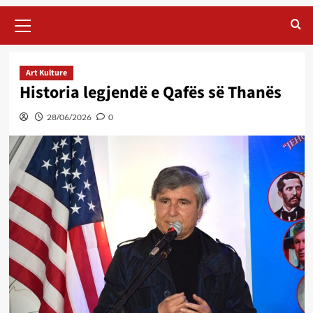
Primary
Menu
Art Kulture
Historia legjendë e Qafës së Thanës
28/06/2026
0