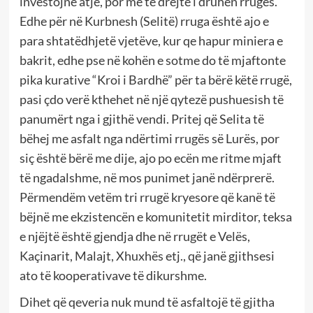
investojnë atje, por me të drejtë i druhen rrugës.
Edhe për në Kurbnesh (Selitë) rruga është ajo e
para shtatëdhjetë vjetëve, kur qe hapur miniera e
bakrit, edhe pse në kohën e sotme do të mjaftonte
pika kurative “Kroi i Bardhë” për ta bërë këtë rrugë,
pasi çdo verë kthehet në një qytezë pushuesish të
panumërt nga i gjithë vendi. Pritej që Selita të
bëhej me asfalt nga ndërtimi rrugës së Lurës, por
siç është bërë me dije, ajo po ecën me ritme mjaft
të ngadalshme, në mos punimet janë ndërprerë.
Përmendëm vetëm tri rrugë kryesore që kanë të
bëjnë me ekzistencën e komunitetit mirditor, teksa
e njëjtë është gjendja dhe në rrugët e Velës,
Kaçinarit, Malajt, Xhuxhës etj., që janë gjithsesi
ato të kooperativave të dikurshme.
Dihet që qeveria nuk mund të asfaltojë të gjitha