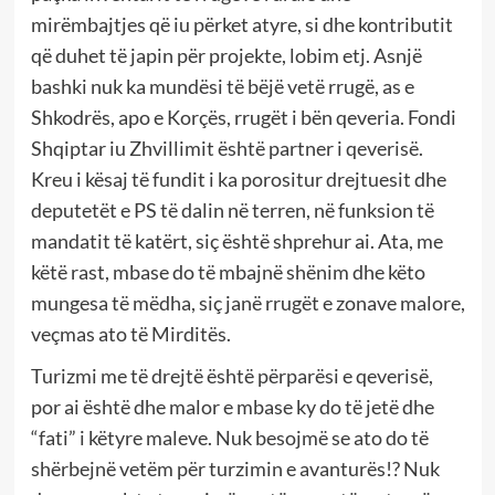
mirëmbajtjes që iu përket atyre, si dhe kontributit
që duhet të japin për projekte, lobim etj. Asnjë
bashki nuk ka mundësi të bëjë vetë rrugë, as e
Shkodrës, apo e Korçës, rrugët i bën qeveria. Fondi
Shqiptar iu Zhvillimit është partner i qeverisë.
Kreu i kësaj të fundit i ka porositur drejtuesit dhe
deputetët e PS të dalin në terren, në funksion të
mandatit të katërt, siç është shprehur ai. Ata, me
këtë rast, mbase do të mbajnë shënim dhe këto
mungesa të mëdha, siç janë rrugët e zonave malore,
veçmas ato të Mirditës.
Turizmi me të drejtë është përparësi e qeverisë,
por ai është dhe malor e mbase ky do të jetë dhe
“fati” i këtyre maleve. Nuk besojmë se ato do të
shërbejnë vetëm për turzimin e avanturës!? Nuk