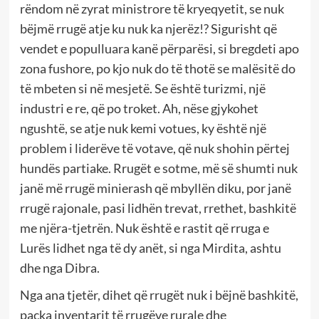
rëndom në zyrat ministrore të kryeqyetit, se nuk
bëjmë rrugë atje ku nuk ka njerëz!? Sigurisht që
vendet e populluara kanë përparësi, si bregdeti apo
zona fushore, po kjo nuk do të thotë se malësitë do
të mbeten si në mesjetë. Se është turizmi, një
industri e re, që po troket. Ah, nëse gjykohet
ngushtë, se atje nuk kemi votues, ky është një
problem i liderëve të votave, që nuk shohin përtej
hundës partiake. Rrugët e sotme, më së shumti nuk
janë më rrugë minierash që mbyllën diku, por janë
rrugë rajonale, pasi lidhën trevat, rrethet, bashkitë
me njëra-tjetrën. Nuk është e rastit që rruga e
Lurës lidhet nga të dy anët, si nga Mirdita, ashtu
dhe nga Dibra.
Nga ana tjetër, dihet që rrugët nuk i bëjnë bashkitë,
paçka inventarit të rrugëve rurale dhe