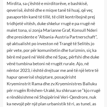
Mirdita, sa ç’është e mirditorëve, e bashkisë,
qeverisë, është dhe e miqve tanë të huaj, që veç
pasaportën kanë të tillë, të cilët kontribojnë prej
tridhjetë vitësh, duke shkelur rrugë e pa rrugë në
malet tona, si zonja Marianne Graf, Konsull Nderi
dhe presidente e “Albania-Austria Partnerschaft”,
që aktualisht po investon në Trangë të Selitës jo
për vete, por për komunitetin dhe turizmin, siç ka
bërë më parë në Velë dhe në Spaç, përfshi dhe duke
vënë tumbina betoni në rrugët rurale. Ajo, në
nëntor 2023, i është drejtuar me anë të një letre të
hapur qeverisë shqiptare, posaçërisht
Kryeminstrit Rama dhe zv.Kryeministres Balluku
për rrugën Rrëshen-Urakë, ku shkruan se “kjo rrugë
e rëndësishme në Shqipërinë Veri-Qendrore, nuk
ka nevojë për një plan urbanistik të ri, as tunel, as