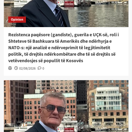
Opinion
Rezistenca paqësore (gandiste), guerila e UÇK-së, roli i
Shteteve të Bashkuara të Amerikës dhe ndërhyrja e
NATO-s: një analizë e ndërveprimit të legjitimitetit
politik, të drejtës ndërkombëtare dhe të së drejtës së
vetëvendosjes së popullit të Kosovës
02/08/2026
0