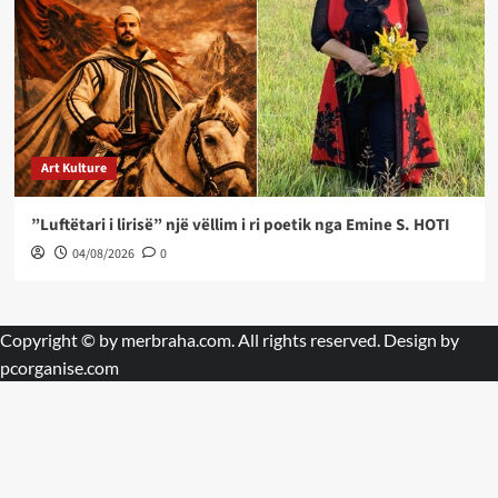
Art Kulture
”Luftëtari i lirisë” një vëllim i ri poetik nga Emine S. HOTI
04/08/2026
0
Copyright © by
merbraha.com
. All rights reserved. Design by
pcorganise.com