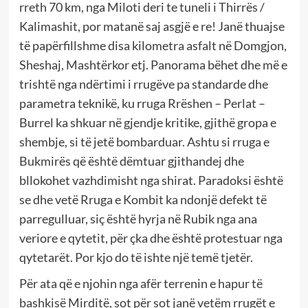
rreth 70 km, nga Miloti deri te tuneli i Thirrës /
Kalimashit, por matanë saj asgjë e re! Janë thuajse
të papërfillshme disa kilometra asfalt në Domgjon,
Sheshaj, Mashtërkor etj. Panorama bëhet dhe më e
trishtë nga ndërtimi i rrugëve pa standarde dhe
parametra teknikë, ku rruga Rrëshen – Perlat –
Burrel ka shkuar në gjendje kritike, gjithë gropa e
shembje, si të jetë bombarduar. Ashtu si rruga e
Bukmirës që është dëmtuar gjithandej dhe
bllokohet vazhdimisht nga shirat. Paradoksi është
se dhe vetë Rruga e Kombit ka ndonjë defekt të
parregulluar, siç është hyrja në Rubik nga ana
veriore e qytetit, për çka dhe është protestuar nga
qytetarët. Por kjo do të ishte një temë tjetër.
Për ata që e njohin nga afër terrenin e hapur të
bashkisë Mirditë, sot për sot janë vetëm rrugët e