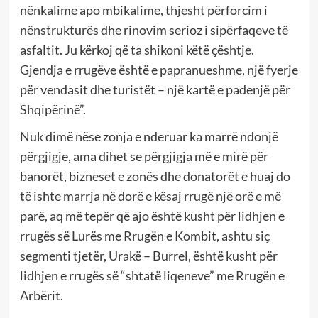
nënkalime apo mbikalime, thjesht përforcim i
nënstrukturës dhe rinovim serioz i sipërfaqeve të
asfaltit. Ju kërkoj që ta shikoni këtë çështje.
Gjendja e rrugëve është e papranueshme, një fyerje
për vendasit dhe turistët – një kartë e padenjë për
Shqipërinë”.
Nuk dimë nëse zonja e nderuar ka marrë ndonjë
përgjigje, ama dihet se përgjigja më e mirë për
banorët, bizneset e zonës dhe donatorët e huaj do
të ishte marrja në dorë e kësaj rrugë një orë e më
parë, aq më tepër që ajo është kusht për lidhjen e
rrugës së Lurës me Rrugën e Kombit, ashtu siç
segmenti tjetër, Urakë – Burrel, është kusht për
lidhjen e rrugës së “shtatë liqeneve” me Rrugën e
Arbërit.