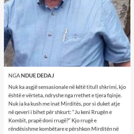
NGA
NDUE DEDAJ
Nuk ka asgjë sensasionale në këtë titull shkrimi, kjo
është e vërteta, ndryshe nga rrethet e tjera fqinje.
Nuk ia ka kush me inat Mirditës, por si duket atje
në qeveri i bihet për shkurt: “Ju keni Rrugën e
Kombit, prapë doni rrugë?” Kjo rrugë e
rëndësishme kombëtare e përshkon Mirditën në