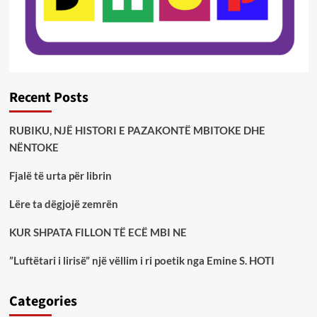
Recent Posts
RUBIKU, NJË HISTORI E PAZAKONTË MBITOKE DHE
NËNTOKE
Fjalë të urta për librin
Lëre ta dëgjojë zemrën
KUR SHPATA FILLON TË ECË MBI NE
”Luftëtari i lirisë” një vëllim i ri poetik nga Emine S. HOTI
Categories