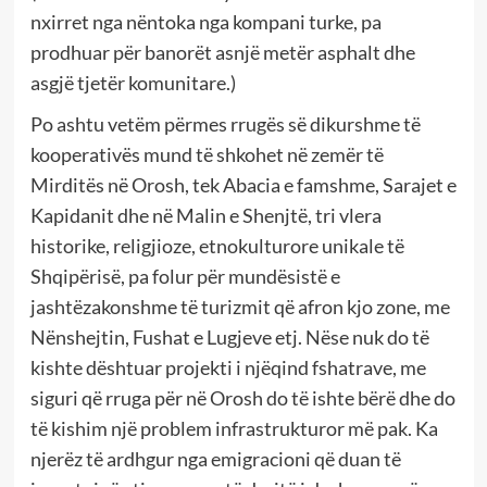
nxirret nga nëntoka nga kompani turke, pa
prodhuar për banorët asnjë metër asphalt dhe
asgjë tjetër komunitare.)
Po ashtu vetëm përmes rrugës së dikurshme të
kooperativës mund të shkohet në zemër të
Mirditës në Orosh, tek Abacia e famshme, Sarajet e
Kapidanit dhe në Malin e Shenjtë, tri vlera
historike, religjioze, etnokulturore unikale të
Shqipërisë, pa folur për mundësistë e
jashtëzakonshme të turizmit që afron kjo zone, me
Nënshejtin, Fushat e Lugjeve etj. Nëse nuk do të
kishte dështuar projekti i njëqind fshatrave, me
siguri që rruga për në Orosh do të ishte bërë dhe do
të kishim një problem infrastrukturor më pak. Ka
njerëz të ardhgur nga emigracioni që duan të