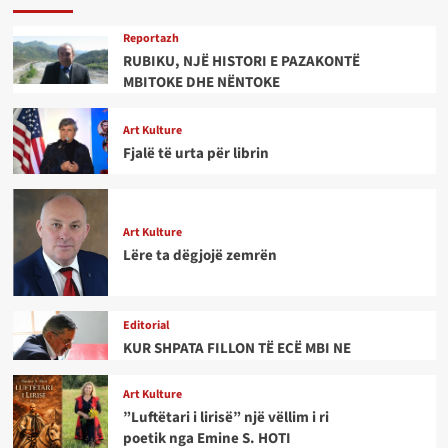
Reportazh
RUBIKU, NJË HISTORI E PAZAKONTË
MBITOKE DHE NËNTOKE
Art Kulture
Fjalë të urta për librin
Art Kulture
Lëre ta dëgjojë zemrën
Editorial
KUR SHPATA FILLON TË ECË MBI NE
Art Kulture
”Luftëtari i lirisë” një vëllim i ri
poetik nga Emine S. HOTI