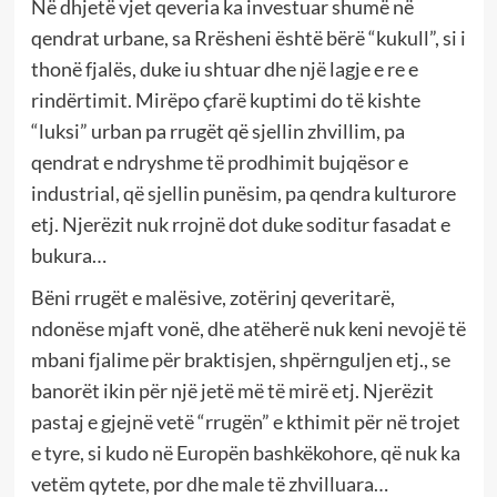
Në dhjetë vjet qeveria ka investuar shumë në
qendrat urbane, sa Rrësheni është bërë “kukull”, si i
thonë fjalës, duke iu shtuar dhe një lagje e re e
rindërtimit. Mirëpo çfarë kuptimi do të kishte
“luksi” urban pa rrugët që sjellin zhvillim, pa
qendrat e ndryshme të prodhimit bujqësor e
industrial, që sjellin punësim, pa qendra kulturore
etj. Njerëzit nuk rrojnë dot duke soditur fasadat e
bukura…
Bëni rrugët e malësive, zotërinj qeveritarë,
ndonëse mjaft vonë, dhe atëherë nuk keni nevojë të
mbani fjalime për braktisjen, shpërnguljen etj., se
banorët ikin për një jetë më të mirë etj. Njerëzit
pastaj e gjejnë vetë “rrugën” e kthimit për në trojet
e tyre, si kudo në Europën bashkëkohore, që nuk ka
vetëm qytete, por dhe male të zhvilluara…