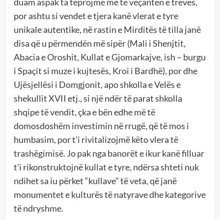
duam aspak ta teprojmë me të veçantën e trevës,
por ashtu si vendet e tjera kanë vlerat e tyre
unikale autentike, në rastin e Mirditës të tilla janë
disa që u përmendën më sipër (Mali i Shenjtit,
Abacia e Oroshit, Kullat e Gjomarkajve, ish – burgu
i Spaçit si muze i kujtesës, Kroi i Bardhë), por dhe
Ujësjellësi i Domgjonit, apo shkolla e Velës e
shekullit XVII etj., si një ndër të parat shkolla
shqipe të vendit, çka e bën edhe më të
domosdoshëm investimin në rrugë, që të mos i
humbasim, por t’i rivitalizojmë këto vlera të
trashëgimisë. Jo pak nga banorët e ikur kanë filluar
t’i rikonstruktojnë kullat e tyre, ndërsa shteti nuk
ndihet sa iu përket “kullave” të veta, që janë
monumentet e kulturës të natyrave dhe kategorive
të ndryshme.