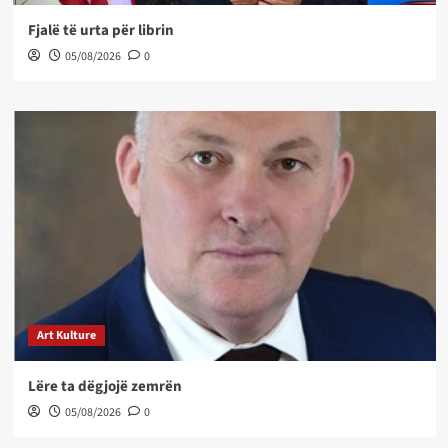
Fjalë të urta për librin
05/08/2026
0
Art Kulture
Lëre ta dëgjojë zemrën
05/08/2026
0