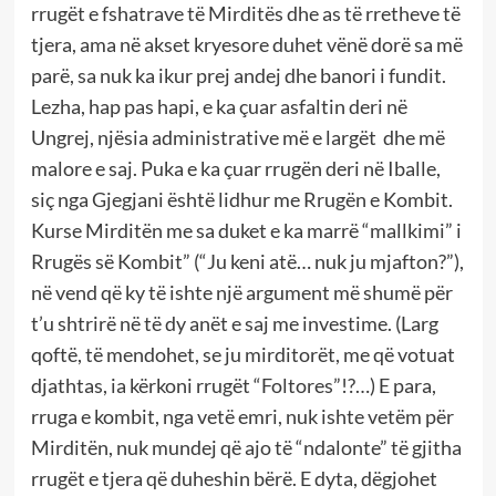
rrugët e fshatrave të Mirditës dhe as të rretheve të
tjera, ama në akset kryesore duhet vënë dorë sa më
parë, sa nuk ka ikur prej andej dhe banori i fundit.
Lezha, hap pas hapi, e ka çuar asfaltin deri në
Ungrej, njësia administrative më e largët dhe më
malore e saj. Puka e ka çuar rrugën deri në Iballe,
siç nga Gjegjani është lidhur me Rrugën e Kombit.
Kurse Mirditën me sa duket e ka marrë “mallkimi” i
Rrugës së Kombit” (“Ju keni atë… nuk ju mjafton?”),
në vend që ky të ishte një argument më shumë për
t’u shtrirë në të dy anët e saj me investime. (Larg
qoftë, të mendohet, se ju mirditorët, me që votuat
djathtas, ia kërkoni rrugët “Foltores”!?…) E para,
rruga e kombit, nga vetë emri, nuk ishte vetëm për
Mirditën, nuk mundej që ajo të “ndalonte” të gjitha
rrugët e tjera që duheshin bërë. E dyta, dëgjohet