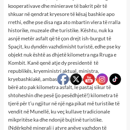
kooperativave dhe minierave të bakrit për të
shkuar në qendrat kryesore të kësaj bashkie apo
rrethi, edhe pse disa nga ato mbartin vlera të rralla
historike, muzeale dhe turistike. Kështu, nuk ka
asnjë metër asfalt që të çon drejt ish-burgut të
Spaçit, ku dyndën vazhdimisht turistë, edhe pse ky
objekt nuk është as dhjetë kilometra nga Rruga e
Kombit. Kanë qenë atje dy presidentë të
republikës, kryeministri aktual, ministra,
kryebashkiakë, ambasadorë, por askush nuk i ka
bërë ato pak kilometra asfalt, le pastaj sikur të
shtoheshin dhe pesë (jo pesëdhjetë!) kilometra të
tjerë për t’u ngjitur në një nga pikat më turistike të
vendit në Munellë, ku veç kullave tradicionale
mikpritëse ka dhe ndonjë bujtinë turistike.
(Ndërkohë minerali i atyre anëve vazhdon të