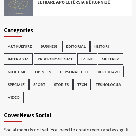
LETRARE APO LETËRSIA NË KORNIZË
Categories
ART KULTURE
BUSINESS
EDITORIAL
HISTORI
INTERVISTA
KRIPTOMONEDHAT
LAJME
ME TEPER
NJOFTIME
OPINION
PERSONALITETE
REPORTAZH
SPECIALE
SPORT
STORIES
TECH
TEKNOLOGJIA
VIDEO
CoverNews Social
Social menu is not set. You need to create menu and assign it