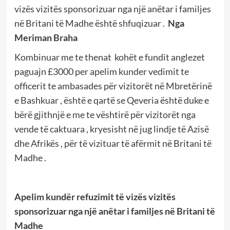
vizës vizitës sponsorizuar nga një anëtar i familjes
në Britani të Madhe është shfuqizuar .
Nga
Meriman Braha
Kombinuar me te thenat kohët e fundit anglezet
paguajn £3000 per apelim kunder vedimit te
officerit te ambasades për vizitorët në Mbretërinë
e Bashkuar , është e qartë se Qeveria është duke e
bërë gjithnjë e me te vështirë për vizitorët nga
vende të caktuara , kryesisht në jug lindje të Azisë
dhe Afrikës , për të vizituar të afërmit në Britani të
Madhe .
Apelim kundër refuzimit të vizës vizitës
sponsorizuar nga një anëtar i familjes në Britani të
Madhe