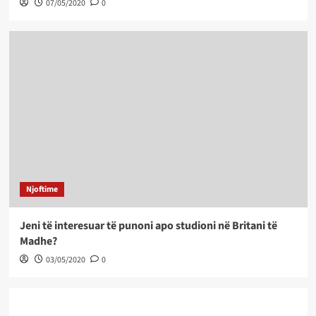
07/05/2020
0
Njoftime
Jeni të interesuar të punoni apo studioni në Britani të
Madhe?
03/05/2020
0