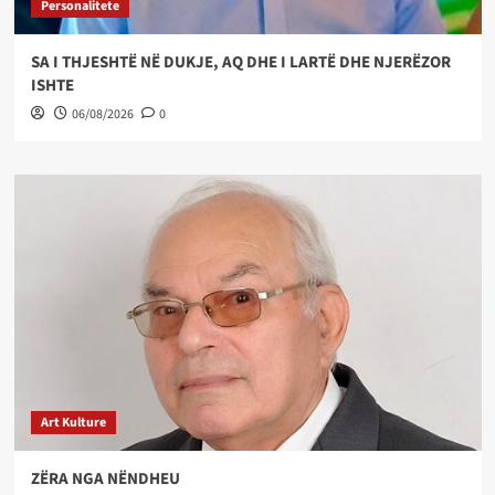
Personalitete
SA I THJESHTË NË DUKJE, AQ DHE I LARTË DHE NJERËZOR
ISHTE
06/08/2026
0
Art Kulture
ZËRA NGA NËNDHEU