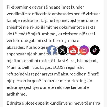
Pikëpamjen e qeverisë ne apelimet kunder
vendiimite te officerit te ambasades per të vizituar
familjen është se ata janë të panevojshëme dhe se
thjeshtë nje ri- aplikimit me dokumentet e sakta
do të jenë të mjaftueshme , ku ekziston një rast i
vërtetë dhe gabimi eshte bere nga ana e
abasades. Kushdo që mendon se kjo qartazi nuk ka
shpenzuar një shumë të leximit refuzimeve
mjafton te shihni raste të tilla si Akra , Islamabad ,
Manila, Delhi apo Lagos. ECOS rregullisht
refuzojnë vizat për arsyet më absurde dhe një herë
një person ka qenë i refuzuar me pretexting kjo
është një çështje rutinë të refuzojë kërkesat e
ardhshme .
E drejta e plotë e apelit kundër vendimeve të marra