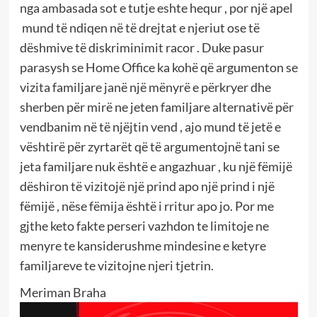
nga ambasada sot e tutje eshte hequr , por një apel
mund të ndiqen në të drejtat e njeriut ose të
dëshmive të diskriminimit racor . Duke pasur
parasysh se Home Office ka kohë që argumenton se
vizita familjare janë një mënyrë e përkryer dhe
sherben për mirë ne jeten familjare alternativë për
vendbanim në të njëjtin vend , ajo mund të jetë e
vështirë për zyrtarët që të argumentojnë tani se
jeta familjare nuk është e angazhuar , ku një fëmijë
dëshiron të vizitojë një prind apo një prind i një
fëmijë , nëse fëmija është i rritur apo jo. Por me
gjthe keto fakte perseri vazhdon te limitoje ne
menyre te kansiderushme mindesine e ketyre
familjareve te vizitojne njeri tjetrin.
Meriman Braha