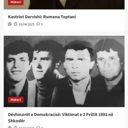
Histori
Kastriot Dervishi: Rumena Toptani
18/04/2025
0
Histori
Dëshmorët e Demokracisë: Viktimat e 2 Prillit 1991 në
Shkodër