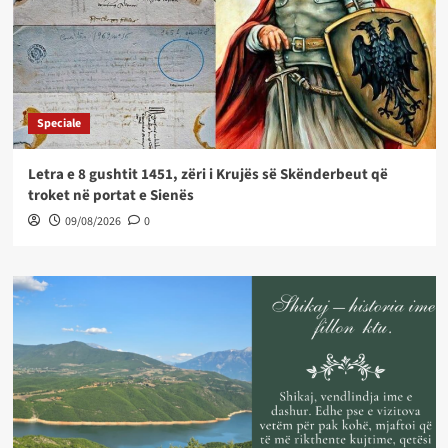
Speciale
Letra e 8 gushtit 1451, zëri i Krujës së Skënderbeut që
troket në portat e Sienës
09/08/2026
0