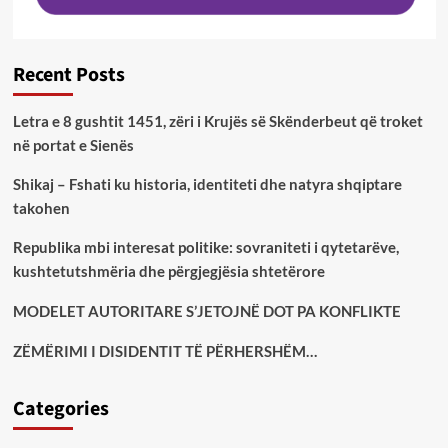
Recent Posts
Letra e 8 gushtit 1451, zëri i Krujës së Skënderbeut që troket
në portat e Sienës
Shikaj – Fshati ku historia, identiteti dhe natyra shqiptare
takohen
Republika mbi interesat politike: sovraniteti i qytetarëve,
kushtetutshmëria dhe përgjegjësia shtetërore
MODELET AUTORITARE S’JETOJNË DOT PA KONFLIKTE
ZËMËRIMI I DISIDENTIT TË PËRHERSHËM…
Categories