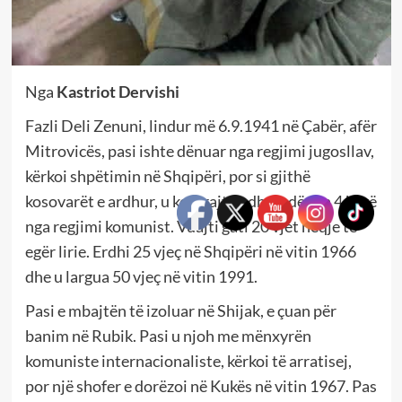
Nga
Kastriot Dervishi
Fazli Deli Zenuni, lindur më 6.9.1941 në Çabër, afër
Mitrovicës, pasi ishte dënuar nga regjimi jugosllav,
kërkoi shpëtimin në Shqipëri, por si gjithë
kosovarët e ardhur, u keqtrajtua dhe u dënua 4 herë
nga regjimi komunist. Vuajti gati 20 vjet heqje të
egër lirie. Erdhi 25 vjeç në Shqipëri në vitin 1966
dhe u largua 50 vjeç në vitin 1991.
Pasi e mbajtën të izoluar në Shijak, e çuan për
banim në Rubik. Pasi u njoh me mënxyrën
komuniste internacionaliste, kërkoi të arratisej,
por një shofer e dorëzoi në Kukës në vitin 1967. Pas