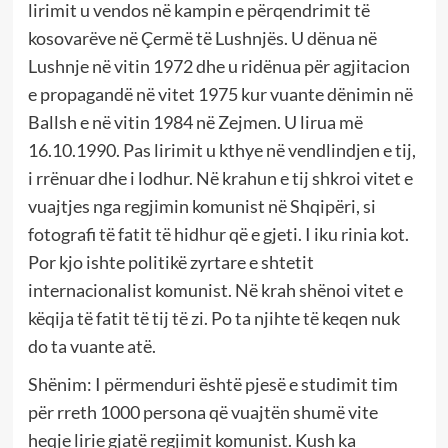
lirimit u vendos në kampin e përqendrimit të
kosovarëve në Çermë të Lushnjës. U dënua në
Lushnje në vitin 1972 dhe u ridënua për agjitacion
e propagandë në vitet 1975 kur vuante dënimin në
Ballsh e në vitin 1984 në Zejmen. U lirua më
16.10.1990. Pas lirimit u kthye në vendlindjen e tij,
i rrënuar dhe i lodhur. Në krahun e tij shkroi vitet e
vuajtjes nga regjimin komunist në Shqipëri, si
fotografi të fatit të hidhur që e gjeti. I iku rinia kot.
Por kjo ishte politikë zyrtare e shtetit
internacionalist komunist. Në krah shënoi vitet e
këqija të fatit të tij të zi. Po ta njihte të keqen nuk
do ta vuante atë.
Shënim: I përmenduri është pjesë e studimit tim
për rreth 1000 persona që vuajtën shumë vite
heqje lirie gjatë regjimit komunist. Kush ka