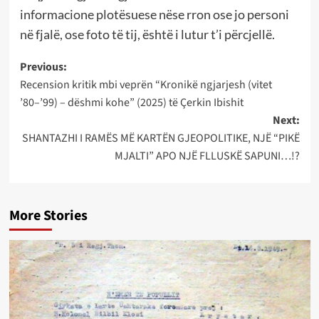
informacione plotësuese nëse rron ose jo personi
në fjalë, ose foto të tij, është i lutur t’i përcjellë.
Post
Previous:
Recension kritik mbi veprën “Kronikë ngjarjesh (vitet
navigation
’80–’99) – dëshmi kohe” (2025) të Çerkin Ibishit
Next:
SHANTAZHI I RAMËS MË KARTËN GJEOPOLITIKE, NJË “PIKË
MJALTI” APO NJË FLLUSKË SAPUNI…!?
More Stories