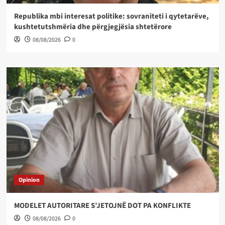
Republika mbi interesat politike: sovraniteti i qytetarëve,
kushtetutshmëria dhe përgjegjësia shtetërore
08/08/2026
0
Opinion
MODELET AUTORITARE S’JETOJNË DOT PA KONFLIKTE
08/08/2026
0