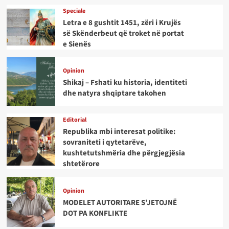
Speciale
Letra e 8 gushtit 1451, zëri i Krujës
së Skënderbeut që troket në portat
e Sienës
Opinion
Shikaj – Fshati ku historia, identiteti
dhe natyra shqiptare takohen
Editorial
Republika mbi interesat politike:
sovraniteti i qytetarëve,
kushtetutshmëria dhe përgjegjësia
shtetërore
Opinion
MODELET AUTORITARE S’JETOJNË
DOT PA KONFLIKTE