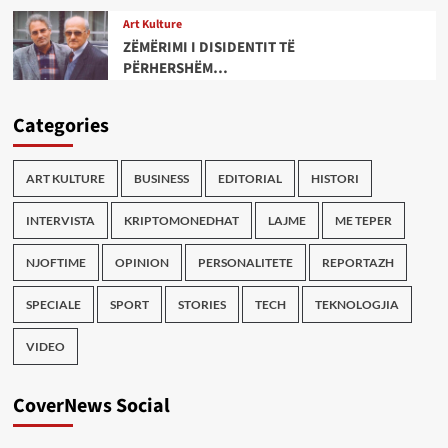
Art Kulture
ZËMËRIMI I DISIDENTIT TË
PËRHERSHËM…
Categories
ART KULTURE
BUSINESS
EDITORIAL
HISTORI
INTERVISTA
KRIPTOMONEDHAT
LAJME
ME TEPER
NJOFTIME
OPINION
PERSONALITETE
REPORTAZH
SPECIALE
SPORT
STORIES
TECH
TEKNOLOGJIA
VIDEO
CoverNews Social