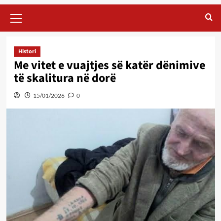
Primary
Menu
Histori
Me vitet e vuajtjes së katër dënimive
të skalitura në dorë
15/01/2026
0